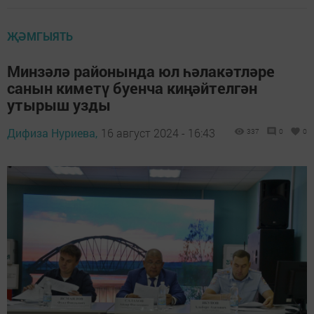
ҖӘМГЫЯТЬ
Минзәлә районында юл һәлакәтләре
санын киметү буенча киңәйтелгән
утырыш узды
Дифиза Нуриева,
16 август 2024 - 16:43
337
0
0