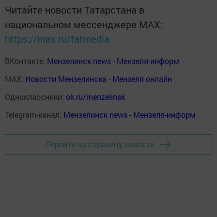
Читайте новости Татарстана в
национальном мессенджере MАХ:
https://max.ru/tatmedia
ВКонтакте:
Мензелинск news - Мензеля-информ
MAX:
Новости Мензелинска - Мензеля онлайн
Одноклассники:
ok.ru/menzelinsk
Telegram-канал:
Мензелинск news - Мензеля-информ
Перейти на страницу новости