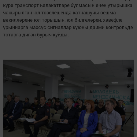
күрә транспорт һәлакәтләре булмасын өчен утырышка
чакырылган юл төзелешендә катнашучы оешма
вәкилләренә юл торышын, юл билгеләрен, хәвефле
урыннарга махсус сигналлар куюны даими контрольдә
тотарга дигән бурыч куйды.