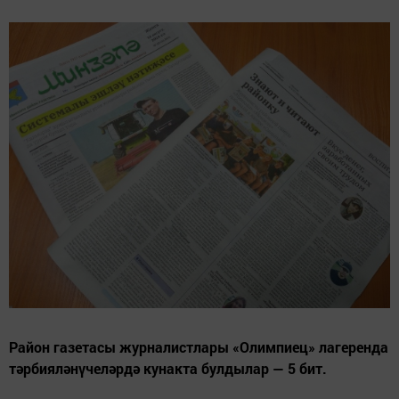
Район газетасы журналистлары «Олимпиец» лагеренда
тәрбияләнүчеләрдә кунакта булдылар — 5 бит.