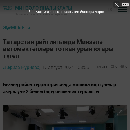
МИНЗӘЛӘ ЯҢАЛЫКЛАРЫ
18+
3
Автоматическое закрытие баннера через
"Минзәлә" газетасы - Минзәлә районы
ҖӘМГЫЯТЬ
Татарстан рейтингында Минзәлә
автомәктәпләре тоткан урын югары
түгел
Дифиза Нуриева,
17 август 2024 - 08:55
333
0
0
Безнең район территориясендә машина йөртүчеләр
әзерләүче 2 белем бирү оешмасы теркәлгән.