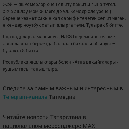
Җәй — яшүсмерләр өчен ял итү вакыты гына түгел,
акча эшләү мөмкинлеге дә ул. Кемдер әле үзенең
беренче хезмәт хакын кая сарыф итәчәген хәл итмәгән,
ә кемдер ноутбук сатып алырга тели. Тулырак 5 биттә.
Яңа кадрлар алмашынуы, НДФЛ керемнәре күләме,
авылларның берсендә балалар бакчасы ябылуы —
бу хакта 8 биттә.
Республика яңалыклары белән «Атна вакыйгалары»
кушымтасы таныштыра.
Следите за самым важным и интересным в
Telegram-канале
Татмедиа
Читайте новости Татарстана в
национальном мессенджере MАХ: