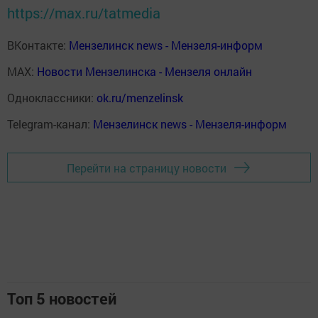
https://max.ru/tatmedia
ВКонтакте:
Мензелинск news - Мензеля-информ
MAX:
Новости Мензелинска - Мензеля онлайн
Одноклассники:
ok.ru/menzelinsk
Telegram-канал:
Мензелинск news - Мензеля-информ
Перейти на страницу новости
Топ 5 новостей