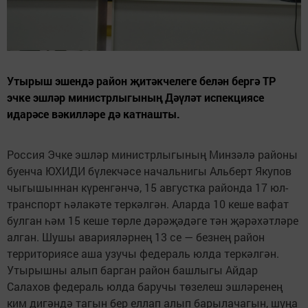
Утырыш эшендә район җитәкчелеге белән бергә ТР
эчке эшләр министрлыгының Дәүләт испекциясе
идарәсе вәкилләре дә катнашты.
Россия Эчке эшләр министрлыгының Минзәлә районы
буенча ЮХИДИ бүлекчәсе начальнигы Альберт Якупов
чыгышыннан күренгәнчә, 15 августка районда 17 юл-
транспорт һәлакәте теркәлгән. Аларда 10 кеше вафат
булган һәм 15 кеше төрле дәрәҗәдәге тән җәрәхәтләре
алган. Шушы аварияләрнең 13 се — безнең район
территориясе аша узучы федераль юлда теркәлгән.
Утырышны алып барган район башлыгы Айдар
Салахов федераль юлда баручы төзелеш эшләренең
ким дигәндә тагын бер еллап алып барылачагын, шуңа