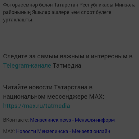
Фоторәсемнәр белән Татарстан Республикасы Минзәлә
районының Яшьләр эшләре һәм спорт бүлеге
уртаклашты.
Следите за самым важным и интересным в
Telegram-канале
Татмедиа
Читайте новости Татарстана в
национальном мессенджере MАХ:
https://max.ru/tatmedia
ВКонтакте:
Мензелинск news - Мензеля-информ
MAX:
Новости Мензелинска - Мензеля онлайн