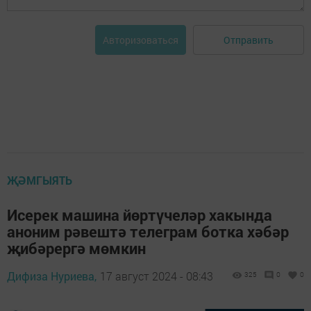
Отправить
Авторизоваться
ҖӘМГЫЯТЬ
Исерек машина йөртүчеләр хакында
аноним рәвештә телеграм ботка хәбәр
җибәрергә мөмкин
Дифиза Нуриева,
17 август 2024 - 08:43
325
0
0