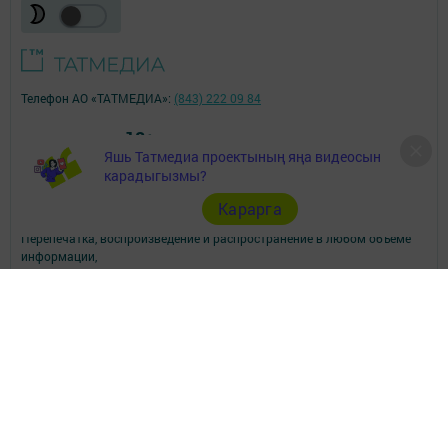
Телефон АО «ТАТМЕДИА»:
(843) 222 09 84
18+
Яшь Татмедиа проектының яңа видеосын
карадыгызмы?
© 2011 - 2026. Мензеля. Все права защищены.
© ТАТМЕДИА. Все материалы, размещенные на сайте, защищены
Карарга
законом.
Перепечатка, воспроизведение и распространение в любом объеме
информации,
размещенной на сайте, возможна только с письменного согласия
редакций СМИ.
При поддержке Республиканского агентства по печати и массовым
коммуникациям.
Наименование СМИ: Минзэлэ (Мензеля)
СМИ зарегистрировано Федеральной службой по надзору в сфере
связи,
информационных технологий и массовых коммуникаций
запись о регистрации СМИ ЭЛ № ФС 77 - 47617 от 06.12.2011
ФИО главного редактора: Шагиев Ильдус Ильязович