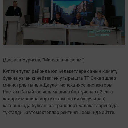
(Дифиза Нуриева, “Минзәлә-информ”)
Күптән түгел районда юл һәлакәтләре санын киметү
буенча узган киңәйтелгән утырышта ТР Эчке эшләр
министрлыгының Дәүләт испекциясе инспекторы
Рөстәм Сәгыйтов яшь машина йөртүчеләр ( 2 елга
кадәрге машина йөртү стажына ия булучылар)
катнашында булган юл-транспорт һәлакәтләренә дә
тукталды, автомәктәпләр рейтингы хакында әйтте.