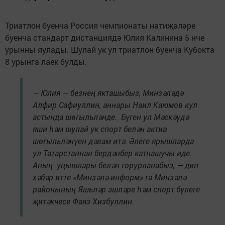
Триатлон буенча Россия чемпионаты нәтиҗәләре
буенча стандарт дистанциядә Юлия Калинина 5 нче
урынны яулады. Шулай ук ул триатлон буенча Кубокта
8 урынга лаек булды.
— Юлия — безнең якташыбыз, Минзәләдә
Алфир Сафиуллин, аннары Наил Каюмов кул
астында шөгыльләнде. Бүген ул Мәскәүдә
яши һәм шулай ук спорт белән актив
шөгыльләнүен дәвам итә. Әлеге ярышларда
ул Татарстаннан бердәнбер катнашучы иде.
Аның уңышлары белән горурланабыз, — дип
хәбәр итте «Минзәлә-информ» га Минзәлә
районының Яшьләр эшләре һәм спорт бүлеге
җитәкчесе Фаяз Хизбуллин.