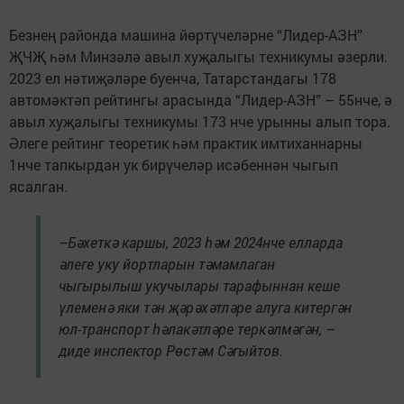
Безнең районда машина йөртүчеләрне “Лидер-АЗН”
ҖЧҖ һәм Минзәлә авыл хуҗалыгы техникумы әзерли.
2023 ел нәтиҗәләре буенча, Татарстандагы 178
автомәктәп рейтингы арасында “Лидер-АЗН” – 55нче, ә
авыл хуҗалыгы техникумы 173 нче урынны алып тора.
Әлеге рейтинг теоретик һәм практик имтиханнарны
1нче тапкырдан ук бирүчеләр исәбеннән чыгып
ясалган.
–Бәхеткә каршы, 2023 һәм 2024нче елларда
әлеге уку йортларын тәмамлаган
чыгырылыш укучылары тарафыннан кеше
үлеменә яки тән җәрәхәтләре алуга китергән
юл-транспорт һәлакәтләре теркәлмәгән, –
диде инспектор Рөстәм Сәгыйтов.