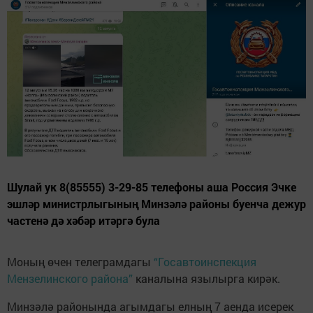
Шулай ук 8(85555) 3-29-85 телефоны аша Россия Эчке
эшләр министрлыгының Минзәлә районы буенча дежур
частенә дә хәбәр итәргә була
Моның өчен телеграмдагы
“Госавтоинспекция
Мензелинского района”
каналына язылырга кирәк.
Минзәлә районында агымдагы елның 7 аенда исерек