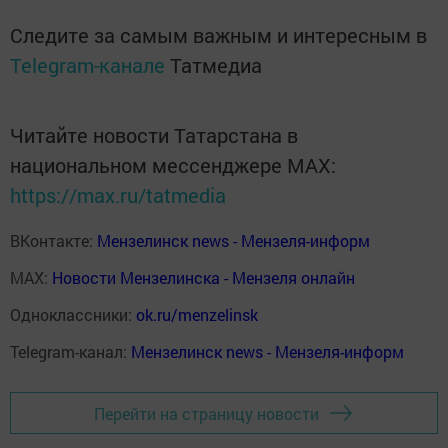
Следите за самым важным и интересным в
Telegram-канале
Татмедиа
Читайте новости Татарстана в
национальном мессенджере MАХ:
https://max.ru/tatmedia
ВКонтакте:
Мензелинск news - Мензеля-информ
MAX:
Новости Мензелинска - Мензеля онлайн
Одноклассники:
ok.ru/menzelinsk
Telegram-канал:
Мензелинск news - Мензеля-информ
Перейти на страницу новости