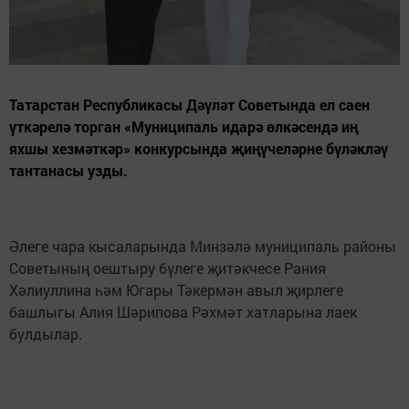
Татарстан Республикасы Дәүләт Советында ел саен
үткәрелә торган «Муниципаль идарә өлкәсендә иң
яхшы хезмәткәр» конкурсында җиңүчеләрне бүләкләү
тантанасы узды.
Әлеге чара кысаларында Минзәлә муниципаль районы
Советының оештыру бүлеге җитәкчесе Рания
Хәлиуллина һәм Югары Тәкермән авыл җирлеге
башлыгы Алия Шәрипова Рәхмәт хатларына лаек
булдылар.