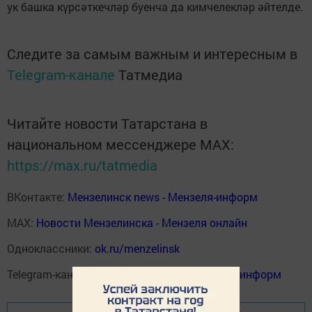
ук башка күрсәткечләр буенча да кимчелекләр әйтелде.
Следите за самым важным и интересным в
Telegram-канале
Татмедиа
Читайте новости Татарстана в
национальном мессенджере MАХ:
https://max.ru/tatmedia
ВКонтакте:
Мензелинск news - Мензеля-информ
MAX:
Новости Мензелинска - Мензеля онлайн
Одноклассники:
ok.ru/menzelinsk
Telegram-канал:
Мензелинск news - Мензеля-информ