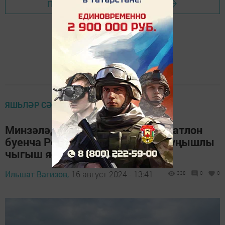
Перейти на страницу новости
ЯШЬЛӘР СӘХИФӘСЕ
Минзәләдән Юлия Калинина триатлон
буенча Россия чемпионатында уңышлы
чыгыш ясады
Ильшат Вагизов,
16 август 2024 - 13:41
338
0
0