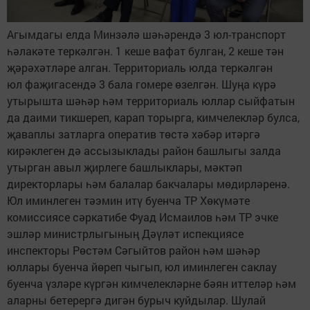
Агымдагы елда Минзәлә шәһәрендә 3 юл-транспорт
һәлакәте теркәлгән. 1 кеше вафат булган, 2 кеше тән
җәрәхәтләре алган. Территориаль юлда теркәлгән
юл фаҗигасендә 3 бала гомере өзелгән. Шуңа күрә
утырышта шәһәр һәм территориаль юллар сыйфатын
да даими тикшереп, карап торырга, кимчелекләр булса,
җаваплы затларга оператив төстә хәбәр итәргә
кирәклеген дә ассызыклады район башлыгы залда
утырган авыл җирлеге башлыклары, мәктәп
директорлары һәм балалар бакчалары мөдирләренә.
Юл иминлеген тәэмин итү буенча ТР Хөкүмәте
комиссиясе сәркатибе Фуад Исмаилов һәм ТР эчке
эшләр министрлыгының Дәүләт испекциясе
инспекторы Рөстәм Сәгыйтов район һәм шәһәр
юллары буенча йөреп чыгып, юл иминлеген саклау
буенча үзләре күргән кимчелекләрне бәян иттеләр һәм
аларны бетерергә дигән бурыч куйдылар. Шулай