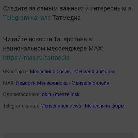
Следите за самым важным и интересным в
Telegram-канале
Татмедиа
Читайте новости Татарстана в
национальном мессенджере MАХ:
https://max.ru/tatmedia
ВКонтакте:
Мензелинск news - Мензеля-информ
MAX:
Новости Мензелинска - Мензеля онлайн
Одноклассники:
ok.ru/menzelinsk
Telegram-канал:
Мензелинск news - Мензеля-информ