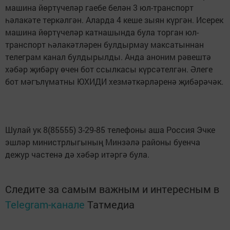
машина йөртүчеләр гаебе белән 3 юл-транспорт
һәлакәте теркәлгән. Аларда 4 кеше зыян күргән. Исерек
машина йөртүчеләр катнашында була торган юл-
транспорт һәлакәтләрен булдырмау максатыннан
телеграм канал булдырылды. Анда аноним рәвештә
хәбәр җибәрү өчен бот ссылкасы күрсәтелгән. Әлеге
бот мәгълүматны ЮХИДИ хезмәткәрләренә җибәрәчәк.
Шулай ук 8(85555) 3-29-85 телефоны аша Россия Эчке
эшләр министрлыгының Минзәлә районы буенча
дежур частенә дә хәбәр итәргә була.
Следите за самым важным и интересным в
Telegram-канале
Татмедиа