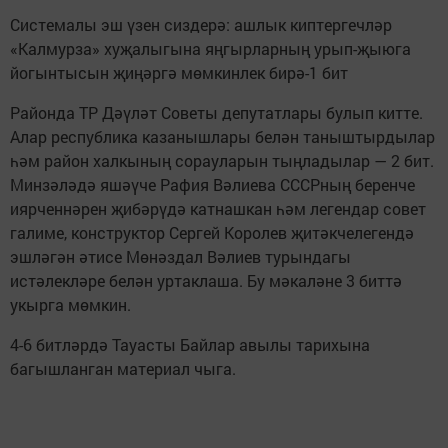
Системалы эш үзен сиздерә: ашлык киптергечләр
«Калмурза» хуҗалыгына яңгырларның урып-җыюга
йогынтысын җиңәргә мөмкинлек бирә-1 бит
Районда ТР Дәүләт Советы депутатлары булып китте.
Алар республика казанышлары белән таныштырдылар
һәм район халкының сорауларын тыңладылар — 2 бит.
Минзәләдә яшәүче Рафия Вәлиева СССРның беренче
иярченнәрен җибәрүдә катнашкан һәм легендар совет
галиме, конструктор Сергей Королев җитәкчелегендә
эшләгән әтисе Мөнәздал Вәлиев турындагы
истәлекләре белән уртаклаша. Бу мәкаләне 3 биттә
укырга мөмкин.
4-6 битләрдә Тауасты Байлар авылы тарихына
багышланган материал чыга.