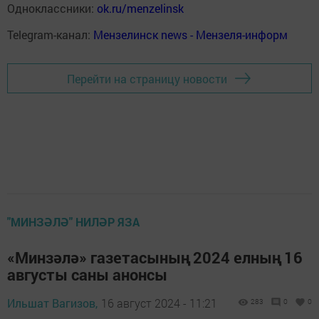
Одноклассники:
ok.ru/menzelinsk
Telegram-канал:
Мензелинск news - Мензеля-информ
Перейти на страницу новости
"МИНЗӘЛӘ" НИЛӘР ЯЗА
«Минзәлә» газетасының 2024 елның 16
августы саны анонсы
Ильшат Вагизов,
16 август 2024 - 11:21
283
0
0