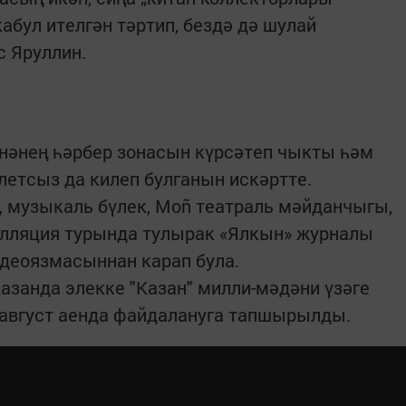
абул ителгән тәртип, бездә дә шулай
с Яруллин.
нәнең һәрбер зонасын күрсәтеп чыкты һәм
илетсыз да килеп булганын искәртте.
, музыкаль бүлек, Мoñ театраль мәйданчыгы,
алляция турында тулырак «Ялкын» журналы
деоязмасыннан карап була.
азанда элекке "Казан" милли-мәдәни үзәге
 август аенда файдалануга тапшырылды.