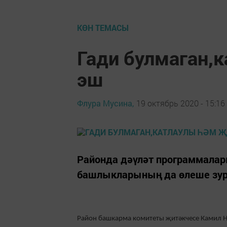
КӨН ТЕМАСЫ
Гади булмаган,
эш
Флура Мусина,
19 октябрь 2020 - 15:16
Районда дәүләт программала
башлыкларының да өлеше зур
Район башкарма комитеты җитәкчесе Камил 