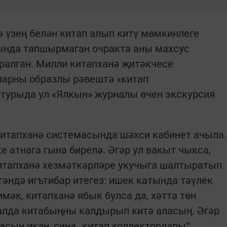
 үзең белән китап алып китү мөмкинлеге
ында тапшырмаган очракта аны махсус
ралган. Милли китапханә җитәкчесе
ларны образлы рәвештә «китап
 турыда ул «Ялкын» журналы өчен экскурсия
китапханә системасында шәхси кабинет ачыла.
е атнага гына бирелә. Әгәр ул вакыт чыкса,
китапханә хезмәткәрләре укучыга шалтыратып
гәндә игътибар итегез: ишек катында тәүлек
мәк, китапханә ябык булса да, хәтта төн
алда китабыңны калдырып китә аласың. Әгәр
асың икән, сиңа „китап коллекторлары“