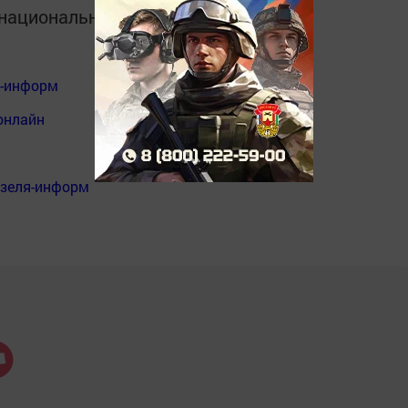
в национальном мессенджере MАХ:
я-информ
онлайн
нзеля-информ