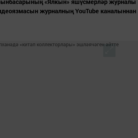
урынбасарының «Ялкын» яшүсмерләр журналы
видеоязмасын журналның YouTube каналыннан