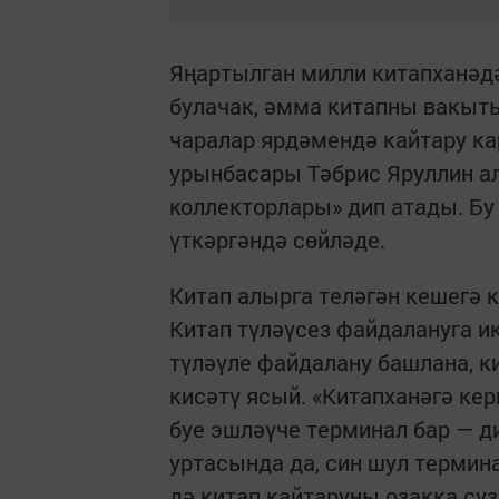
Яңартылган милли китапханәдә
булачак, әмма китапны вакыт
чаралар ярдәмендә кайтару ка
урынбасары Тәбрис Яруллин а
коллекторлары» дип атады. Бу
үткәргәндә сөйләде.
Китап алырга теләгән кешегә 
Китап түләүсез файдалануга ик
түләүле файдалану башлана, 
кисәтү ясый. «Китапханәгә кер
буе эшләүче терминал бар — ди
уртасында да, син шул термин
дә китап кайтаруны озакка суз