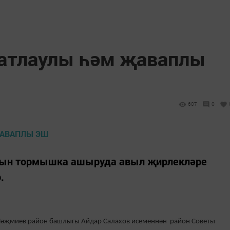
катлаулы һәм җаваплы
607
0
рын тормышка ашыруда авыл җирлекләре
.
Нәҗмиев район башлыгы Айдар Салахов исеменнән район Советы