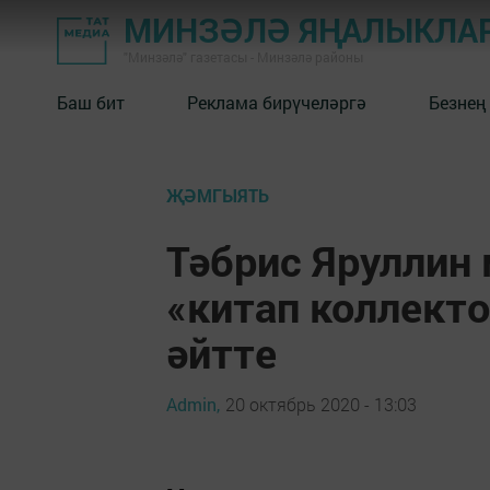
МИНЗӘЛӘ ЯҢАЛЫКЛА
"Минзәлә" газетасы - Минзәлә районы
Баш бит
Реклама бирүчеләргә
Безнең
ҖӘМГЫЯТЬ
Тәбрис Яруллин
«китап коллект
әйтте
Admin,
20 октябрь 2020 - 13:03