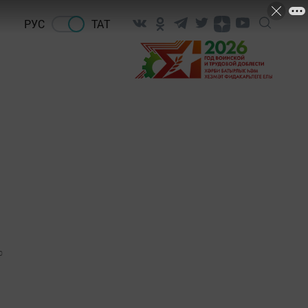
РУС
ТАТ
0