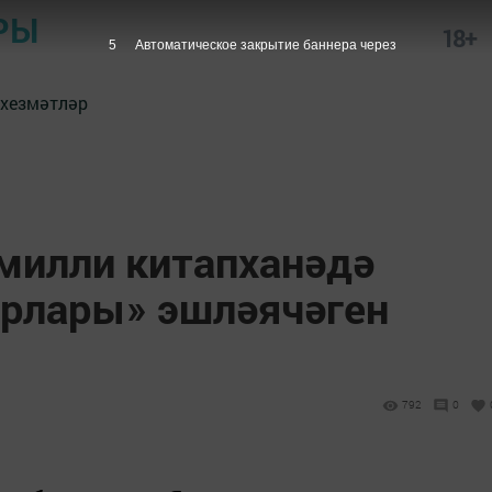
РЫ
18+
5
Автоматическое закрытие баннера через
 хезмәтләр
 милли китапханәдә
орлары» эшләячәген
792
0