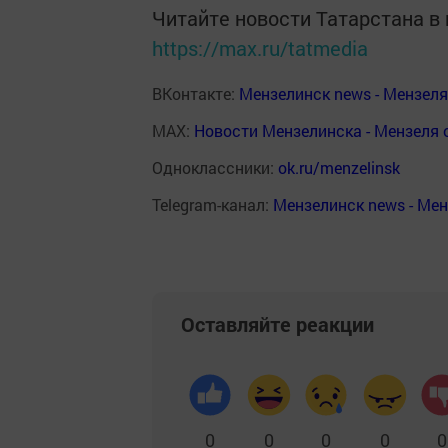
Читайте новости Татарстана 
https://max.ru/tatmedia
ВКонтакте:
Мензелинск news - Мензел
MAX:
Новости Мензелинска - Мензеля 
Одноклассники:
ok.ru/menzelinsk
Telegram-канал:
Мензелинск news - Ме
Оставляйте реакции
0
0
0
0
0