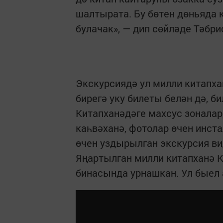
шалтырата. Бу бөтен дөньяда к
булачак», — дип сөйләде Тәбри
Экскурсиядә ул милли китапха
бирегә уку билеты белән дә, б
Китапханәдәге махсус зоналар
каһвәханә, фотолар өчен инст
өчен уздырылган экскурсия ви
Яңартылган милли китапханә К
бинасында урнашкан. Ул быел