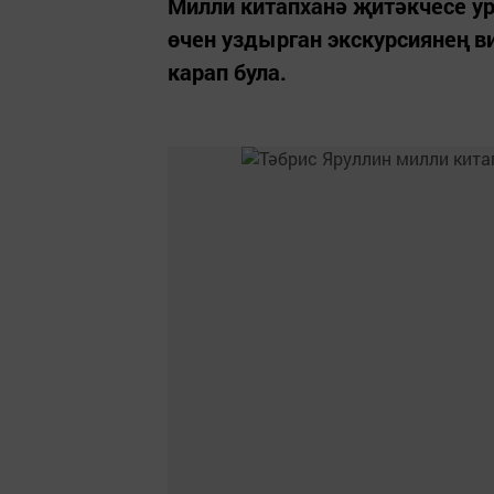
Милли китапханә җитәкчесе 
өчен уздырган экскурсиянең 
карап була.