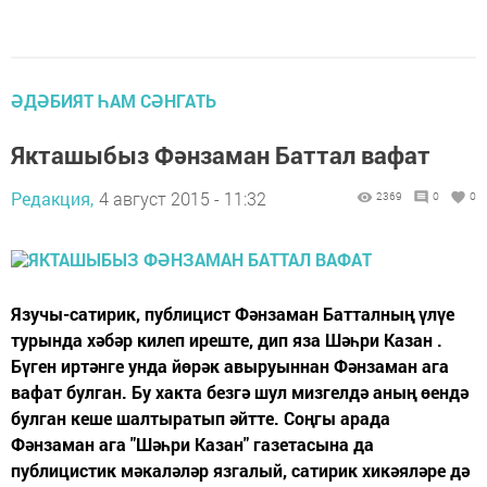
ӘДӘБИЯТ ҺАМ СӘНГАТЬ
Якташыбыз Фәнзаман Баттал вафат
Редакция,
4 август 2015 - 11:32
2369
0
0
Язучы-сатирик, публицист Фәнзаман Батталның үлүе
турында хәбәр килеп иреште, дип яза Шәһри Казан .
Бүген иртәнге унда йөрәк авыруыннан Фәнзаман ага
вафат булган. Бу хакта безгә шул мизгелдә аның өендә
булган кеше шалтыратып әйтте. Соңгы арада
Фәнзаман ага "Шәһри Казан" газетасына да
публицистик мәкаләләр язгалый, сатирик хикәяләре дә