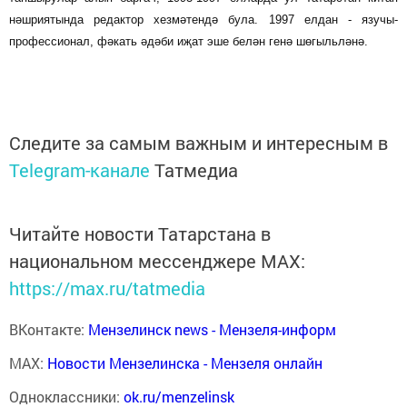
нәшриятында редактор хезмәтендә була. 1997 елдан - язучы-
профессионал, фәкать әдәби иҗат эше белән генә шөгыльләнә.
Следите за самым важным и интересным в
Telegram-канале
Татмедиа
Читайте новости Татарстана в
национальном мессенджере MАХ:
https://max.ru/tatmedia
ВКонтакте:
Мензелинск news - Мензеля-информ
MAX:
Новости Мензелинска - Мензеля онлайн
Одноклассники:
ok.ru/menzelinsk