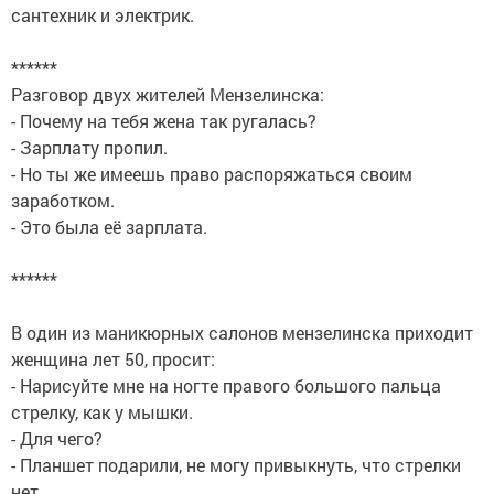
сантехник и электрик.
******
Разговор двух жителей Мензелинска:
- Почему на тебя жена так ругалась?
- Зарплату пропил.
- Но ты же имеешь право распоряжаться своим
заработком.
- Это была её зарплата.
******
В один из маникюрных салонов мензелинска приходит
женщина лет 50, просит:
- Нарисуйте мне на ногте правого большого пальца
стрелку, как у мышки.
- Для чего?
- Планшет подарили, не могу привыкнуть, что стрелки
нет.