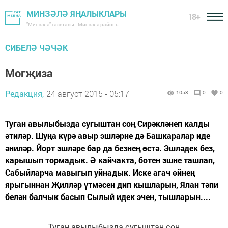
МИНЗӘЛӘ ЯҢАЛЫКЛАРЫ
18+
"Минзәлә" газетасы - Минзәлә районы
СИБЕЛӘ ЧӘЧӘК
Могҗиза
Редакция,
24 август 2015 - 05:17
1053
0
0
Туган авылыбызда сугыштан соң Сирәкләнеп калды
әтиләр. Шуңа күрә авыр эшләрне дә Башкаралар иде
әниләр. Йорт эшләре бар да безнең өстә. Эшләдек без,
карышып тормадык. Ә кайчакта, ботен эшне ташлап,
Сабыйларча мавыгып уйнадык. Иске агач өйнең
ярыгыннан Җилләр үтмәсен дип кышларын, Ялан тәпи
белән балчык басып Сылый идек эчен, тышларын....
Туган авылыбызда сугыштан соң