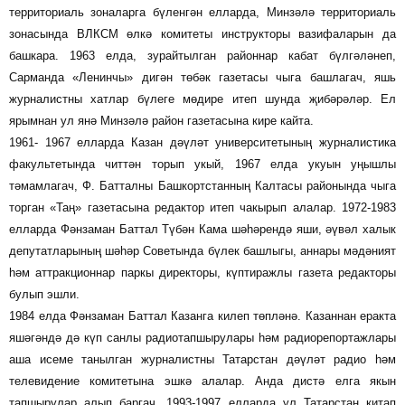
территориаль зоналарга бүленгән елларда, Минзәлә территориаль
зонасында ВЛКСМ өлкә комитеты инструкторы вазифаларын да
башкара. 1963 елда, зурайтылган районнар кабат бүлгәләнеп,
Сарманда «Ленинчы» дигән төбәк газетасы чыга башлагач, яшь
журналистны хатлар бүлеге мөдире итеп шунда җибәрәләр. Ел
ярымнан ул янә Минзәлә район газетасына кире кайта.
1961- 1967 елларда Казан дәүләт университетының журналистика
факультетында читтән торып укый, 1967 елда укуын уңышлы
тәмамлагач, Ф. Батталны Башкортстанның Калтасы районында чыга
торган «Таң» газетасына редактор итеп чакырып алалар. 1972-1983
елларда Фәнзаман Баттал Түбән Кама шәһәрендә яши, әүвәл халык
депутатларының шәһәр Советында бүлек башлыгы, аннары мәдәният
һәм аттракционнар паркы директоры, күптиражлы газета редакторы
булып эшли.
1984 елда Фәнзаман Баттал Казанга килеп төпләнә. Казаннан еракта
яшәгәндә дә күп санлы радиотапшырулары һәм радиорепортажлары
аша исеме танылган журналистны Татарстан дәүләт радио һәм
телевидение комитетына эшкә алалар. Анда дистә елга якын
тапшырулар алып баргач, 1993-1997 елларда ул Татарстан китап