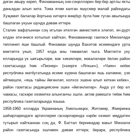
дигән авыру кереп, Фәнзаманның эне-сеңелләрен бер-бер артлы якты
дөньядан алып китә. Тома ятим калган яшүсмер малай райондагы
Хуҗамәт балалар йортына китәргә мәҗбүр була һәм туган авылында
башлаган укуын шунда дәвам иттерә.
Сталин вафатыннан соң игълан ителгән амнистиягә эләгеп, өч-дүрт
елдан әти-әнисе котылып кайткач, Фәнзаманнар гаиләсе Минзәләдә
төпләнеп яши башлый. Фәнзаман шунда Вахитов исемендәге урта
мәктәптә укып, 1957 елда аны тәмамлап чыга. Мәктәптә уку
елларында ук шигырьләре, вак хикәяләре, мәкаләләре белән район
газетасында һәм «Пионер» (хәзерге «Ялкын»), «Чаян» кебек
республика матбугатында исеме күренә башлаган яшь каләмне, үзе
әйтмешли, «яшь тайны йөгәнләп, колхоз эшенә алып киткән кебек»,
район газетасы редакциясенә эшкә «йөгәнлиләр». Анда ул бер ел
чамасы, гаскәри хезмәткә алынганчы эшли, актив рәвештә төбәк һәм
республика газеталарында языша.
1958-1960 елларда Украинаның Хмельницки, Житомир, Жмеринка
шәһәрләрендәге артиллерия гаскәрләрендә хәрби хезмәт мөддәтен
тутырып кайтканнан соң да, Ф. Баттал берникадәр вакыт Минзәлә
район газетасында эшләвен дәвам иттерә; берара, республика