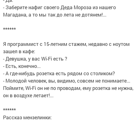
- Заберите нафиг своего Деда Мороза из нашего
Магадана, а то мы так до лета не дотянем!...
******
Я программист с 15-летним стажем, недавно с ноутом
зашел в кафе:
- Девушка, у вас Wi-Fi есть ?
- Есть, конечно...
- А где-нибудь розетка есть рядом со столиком?
- Молодой человек, вы, видимо, совсем не понимаете...
Поймите, Wi-Fi он не по проводам, ему розетка не нужна,
он в воздухе летает!...
******
Рассказ мензелинки: