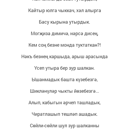
Кайтыр юлга чыккач, хәл алырга
Басу кырына утырдык.
Могҗиза димичә, нәрсә дисең,
Кем соң безне монда туктаткан?!
Нәкъ безнең каршыда, арыш арасында
Үсеп утыра бер зур шалкан.
Ышанмадык башта күзебезгә,
Шикләнүләр чыкты йөзебезгә...
Алып, кабыгын әрчеп ташладык,
Чиратлашып тешләп ашадык.
Сөйли-сөйли шул зур шалканны