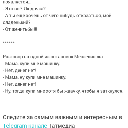
появляется...
- Это всё, Людочка?
- А ты ещё хочешь от чего-нибудь отказаться, мой
сладенький?
- От женитьбы!!!
******
Разговор на одной из остановок Мензелинска:
- Мама, купи мне машинку.
- Нет, денег нет!
- Мама, ну купи мне машинку.
- Нет, денег нет!
- Ну, тогда купи мне хотя бы жвачку, чтобы я заткнулся.
Следите за самым важным и интересным в
Telegram-канале
Татмедиа