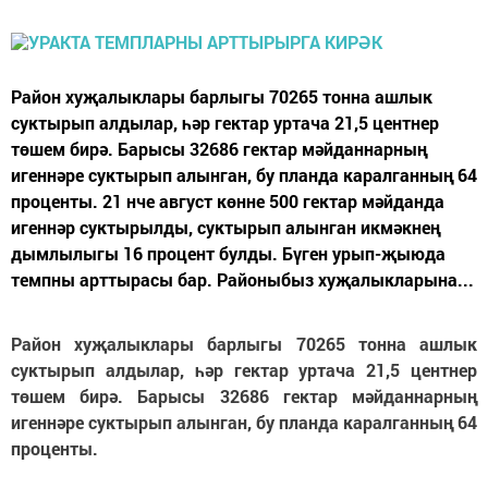
Район хуҗалыклары барлыгы 70265 тонна ашлык
суктырып алдылар, һәр гектар уртача 21,5 центнер
төшем бирә. Барысы 32686 гектар мәйданнарның
игеннәре суктырып алынган, бу планда каралганның 64
проценты. 21 нче август көнне 500 гектар мәйданда
игеннәр суктырылды, суктырып алынган икмәкнең
дымлылыгы 16 процент булды. Бүген урып-җыюда
темпны арттырасы бар. Районыбыз хуҗалыкларына...
Район хуҗалыклары барлыгы 70265 тонна ашлык
суктырып алдылар, һәр гектар уртача 21,5 центнер
төшем бирә. Барысы 32686 гектар мәйданнарның
игеннәре суктырып алынган, бу планда каралганның 64
проценты.