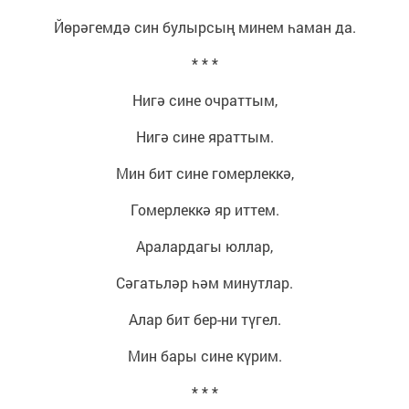
Йөрәгемдә син булырсың минем һаман да.
* * *
Нигә сине очраттым,
Нигә сине яраттым.
Мин бит сине гомерлеккә,
Гомерлеккә яр иттем.
Аралардагы юллар,
Сәгатьләр һәм минутлар.
Алар бит бер-ни түгел.
Мин бары сине күрим.
* * *