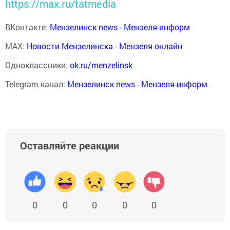
https://max.ru/tatmedia
ВКонтакте:
Мензелинск news - Мензеля-информ
MAX:
Новости Мензелинска - Мензеля онлайн
Одноклассники:
ok.ru/menzelinsk
Telegram-канал:
Мензелинск news - Мензеля-информ
Оставляйте реакции
0
0
0
0
0