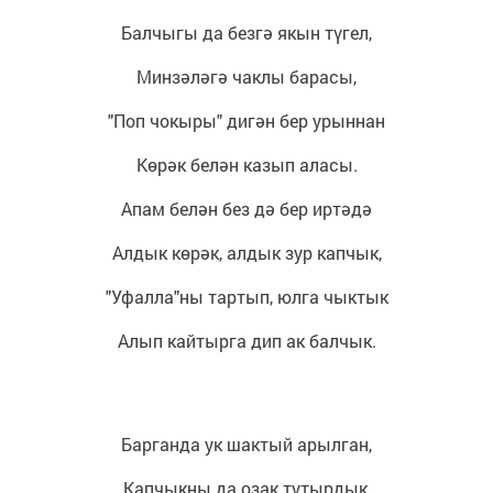
Балчыгы да безгә якын түгел,
Минзәләгә чаклы барасы,
"Поп чокыры" дигән бер урыннан
Көрәк белән казып аласы.
Апам белән без дә бер иртәдә
Алдык көрәк, алдык зур капчык,
"Уфалла"ны тартып, юлга чыктык
Алып кайтырга дип ак балчык.
Барганда ук шактый арылган,
Капчыкны да озак тутырдык,