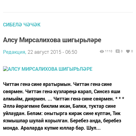
СИБЕЛӘ ЧӘЧӘК
Алсу Мирсалихова шигырьләре
Редакция,
22 август 2015 - 06:50
1110
0
0
Читтән генә сине яратырмын. Читтән генә сине
сөярмен. Читтән генә күзләреңә карап, Синсез яши
алмыйм, диярмен. ... Читтән генә сине сөярмен. * * *
Әллә йөрәгемне биклим икән, Бәлки, туктар сине
уйлаудан. Беләм: онытырга кирәк сине күптән, Тик
язмышлар шулай корылган. Беребез анда, беребез
монда. Араларда күпме юллар бар. Шул...