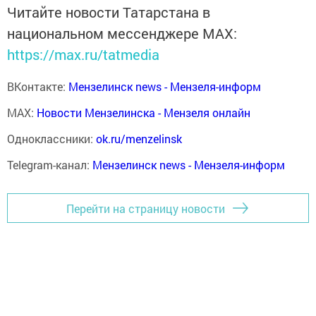
Читайте новости Татарстана в
национальном мессенджере MАХ:
https://max.ru/tatmedia
ВКонтакте:
Мензелинск news - Мензеля-информ
MAX:
Новости Мензелинска - Мензеля онлайн
Одноклассники:
ok.ru/menzelinsk
Telegram-канал:
Мензелинск news - Мензеля-информ
Перейти на страницу новости