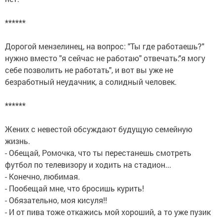
******
Дорогой мензелинец, на вопрос: "Ты где работаешь?"
нужно вместо "я сейчас не работаю" отвечать:"я могу
себе позволить не работать", и вот вы уже не
безработный неудачник, а солидный человек.
******
Жених с невестой обсуждают будущую семейную
жизнь.
- Обещай, Ромочка, что ты перестанешь смотреть
футбол по телевизору и ходить на стадион...
- Конечно, любимая.
- Пообещай мне, что бросишь курить!
- Обязательно, моя кисуля!!
- И от пива тоже откажись мой хороший, а то уже пузик