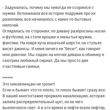
- Задумалась, почему мы никогда не ссоримся с
мужем. Вспоминала все истории подружек про их
размолвки, все начиналось с каких-то бытовых
мелочей.
Огляделась по сторонам: по дивану разбросаны носки
и футболки, на столе крошки и немытые кружки,
фантики. На ковре куча кошачьей шерсти, на стульях
висят джинсы. И меня ничего не "бесит", как говорят
мои девочки. Мы сидим на клочке дивана в обнимку и
смотрим любимый сериал. Да мы просто две
счастливые свиньи.
******
Это мензелинцам не грозит!
Если и бывает что-то плохо, то плохо бывает сразу все.
В нашей многоэтажке прорвало канализацию, которая
залила распределительный щит, из-за чего
выключился свет. А в это время в лифте ехали лифтер,