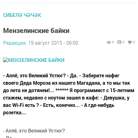
СИБЕЛӘ ЧӘЧӘК
Мензелинские байки
Редакция,
19 август 2015 - 06:00
0
0
0
- Аллё, это Великий Устюг? - Да. - Заберите нафиг
своего Деда Мороза из нашего Магадана, а то мы так
до лета не дотянем!... ****** Я программист с 15-летним
стажем, недавно с ноутом зашел в кафе: - Девушка, у
вас Wi-Fi есть ? - Есть, конечно... - А где-нибудь
розетка...
- Аллё, это Великий Устюг?
- Да.