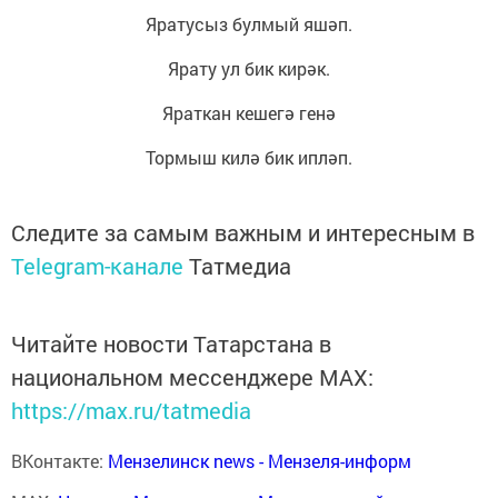
Яратусыз булмый яшәп.
Ярату ул бик кирәк.
Яраткан кешегә генә
Тормыш килә бик ипләп.
Следите за самым важным и интересным в
Telegram-канале
Татмедиа
Читайте новости Татарстана в
национальном мессенджере MАХ:
https://max.ru/tatmedia
ВКонтакте:
Мензелинск news - Мензеля-информ