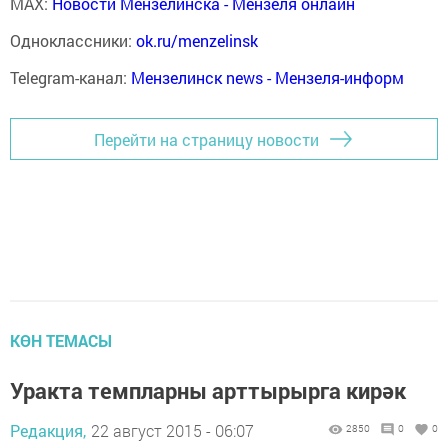
MAX:
Новости Мензелинска - Мензеля онлайн
Одноклассники:
ok.ru/menzelinsk
Telegram-канал:
Мензелинск news - Мензеля-информ
Перейти на страницу новости
КӨН ТЕМАСЫ
Уракта темпларны арттырырга кирәк
Редакция,
22 август 2015 - 06:07
2850
0
0