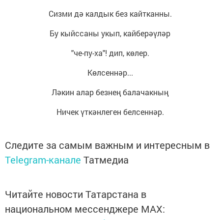
Сизми дә калдык без кайтканны.
Бу кыйссаны укып, кайберәүләр
"че-пу-ха"! дип, көлер.
Көлсеннәр...
Ләкин алар безнең балачакның
Ничек үткәнлеген белсеннәр.
Следите за самым важным и интересным в
Telegram-канале
Татмедиа
Читайте новости Татарстана в
национальном мессенджере MАХ: