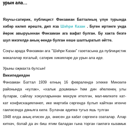
урын ала...
Язучы-сатирик, публицист Фәнзаман Батталның үлүе турында
хәбәр килеп иреште, дип яза
Шәһри Казан
.
Бүген иртәнге унда
йөрәк авыруыннан Фәнзаман ага вафат булган. Бу хакта безгә
шул мизгелдә аның өендә булган кеше шалтыратып әйтте.
Соңгы арада Фәнзаман ага "Шәһри Казан" газетасына да публицистик
мәкаләләр язгалый, сатирик хикәяләре дә урын ала иде.
Урыны оҗмахта булсын!
Википедиядән
Фәнзаман Баттал 1939 елның 16 февралендә элекке Минзәлә
районында «кулак», «халык дошманы» һәм дин әһеленең улы
буларак, сайлау хокукларыннан мәхрүм ителгән, мал-мөлкәте кат-
кат конфискацияләнеп, ике мәртәбә сөргендә булып кайткан игенче
гаиләсендә дөньяга килә. Булачак әдипкә тугыз яшь тулган
1948 елда аның әтисен дә, әнисен дә кабат сөргенгә озаталар. Алар
киткәч, болай да ач биш ятим баладан гына торган гаиләгә кызамык