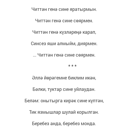
Читтән генә сине яратырмын.
Читтән генә сине сөярмен.
Читтән генә күзләреңә карап,
Синсез яши алмыйм, диярмен.
... Читтән генә сине сөярмен.
* * *
Әллә йөрәгемне биклим икән,
Бәлки, туктар сине уйлаудан.
Беләм: онытырга кирәк сине күптән,
Тик язмышлар шулай корылган.
Беребез анда, беребез монда.