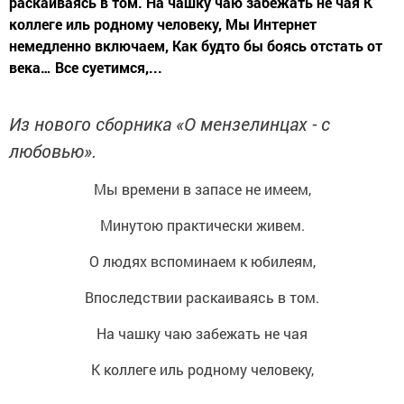
раскаиваясь в том. На чашку чаю забежать не чая К
коллеге иль родному человеку, Мы Интернет
немедленно включаем, Как будто бы боясь отстать от
века… Все суетимся,...
Из нового сборника «О мензелинцах - с
любовью».
Мы времени в запасе не имеем,
Минутою практически живем.
О людях вспоминаем к юбилеям,
Впоследствии раскаиваясь в том.
На чашку чаю забежать не чая
К коллеге иль родному человеку,