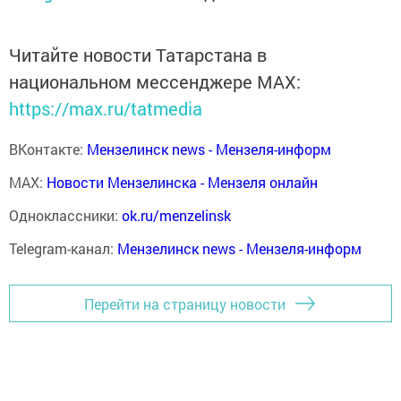
Читайте новости Татарстана в
национальном мессенджере MАХ:
https://max.ru/tatmedia
ВКонтакте:
Мензелинск news - Мензеля-информ
MAX:
Новости Мензелинска - Мензеля онлайн
Одноклассники:
ok.ru/menzelinsk
Telegram-канал:
Мензелинск news - Мензеля-информ
Перейти на страницу новости