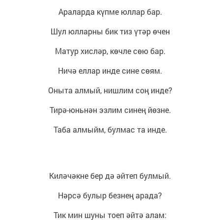
Араларда күпме юллар бар.
Шул юлларны бик тиз үтәр өчен
Матур хисләр, көчле сөю бар.
Ничә еллар инде сине сөям.
Оныта алмый, нишлим соң инде?
Тирә-юньнән эзлим синең йөзне.
Таба алмыйм, булмас та инде.
Киләчәкне бер дә әйтеп булмый.
Нәрсә булыр безнең арада?
Тик мин шуны тоеп әйтә алам: