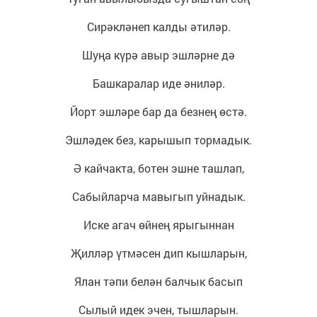
Сирәкләнеп калды әтиләр.
Шуңа күрә авыр эшләрне дә
Башкаралар иде әниләр.
Йорт эшләре бар да безнең өстә.
Эшләдек без, карышып тормадык.
Ә кайчакта, ботен эшне ташлап,
Сабыйларча мавыгып уйнадык.
Иске агач өйнең ярыгыннан
Җилләр үтмәсен дип кышларын,
Ялан тәпи белән балчык басып
Сылый идек эчен, тышларын.