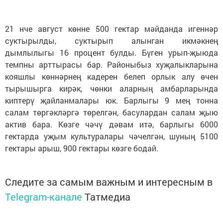
21 нче август көнне 500 гектар мәйданда игеннәр
суктырылды, суктырып алынган икмәкнең
дымлылыгы 16 процент булды. Бүген урып-җыюда
темпны арттырасы бар. Районыбыз хуҗалыкларына
кояшлы көннәрнең кадерен белеп орлык алу өчен
тырышырга кирәк, чөнки аларның амбарларында
киптерү җайланмалары юк. Барлыгы 9 мең тонна
салам төргәкләргә төрелгән, басулардан салам җыю
актив бара. Көзге чәчү дәвам итә, барлыгы 6000
гектарда уҗым культуралары чәчелгән, шуның 5100
гектары арыш, 900 гектары көзге бодай.
Следите за самым важным и интересным в
Telegram-канале
Татмедиа