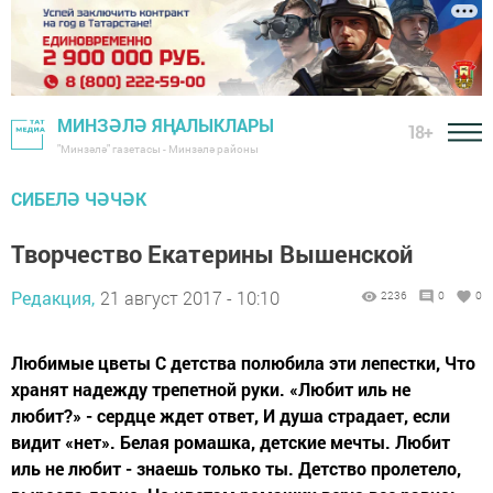
МИНЗӘЛӘ ЯҢАЛЫКЛАРЫ
18+
"Минзәлә" газетасы - Минзәлә районы
СИБЕЛӘ ЧӘЧӘК
Творчество Екатерины Вышенской
Редакция,
21 август 2017 - 10:10
2236
0
0
Любимые цветы С детства полюбила эти лепестки, Что
хранят надежду трепетной руки. «Любит иль не
любит?» - сердце ждет ответ, И душа страдает, если
видит «нет». Белая ромашка, детские мечты. Любит
иль не любит - знаешь только ты. Детство пролетело,