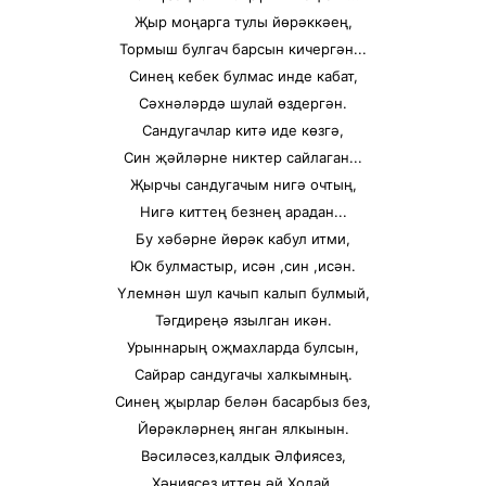
Җыр моңарга тулы йөрәккәең,
Тормыш булгач барсын кичергән...
Синең кебек булмас инде кабат,
Сәхнәләрдә шулай өздергән.
Сандугачлар китә иде көзгә,
Син җәйләрне никтер сайлаган...
Җырчы сандугачым нигә очтың,
Нигә киттең безнең арадан...
Бу хәбәрне йөрәк кабул итми,
Юк булмастыр, исән ,син ,исән.
Үлемнән шул качып калып булмый,
Тәгдиреңә язылган икән.
Урыннарың оҗмахларда булсын,
Сайрар сандугачы халкымның.
Синең җырлар белән басарбыз без,
Йөрәкләрнең янган ялкынын.
Вәсиләсез,калдык Әлфиясез,
Хәниясез иттең әй Ходай,