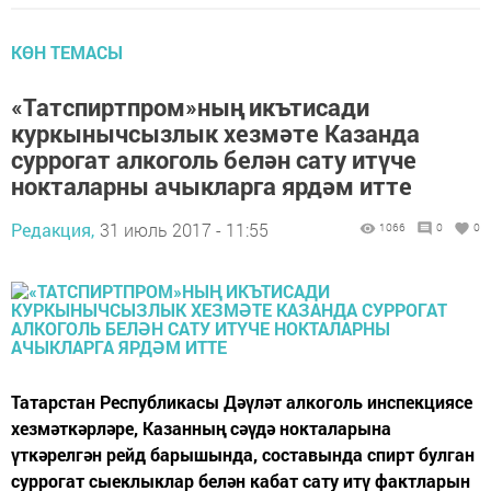
КӨН ТЕМАСЫ
«Татспиртпром»ның икътисади
куркынычсызлык хезмәте Казанда
суррогат алкоголь белән сату итүче
нокталарны ачыкларга ярдәм итте
Редакция,
31 июль 2017 - 11:55
1066
0
0
Татарстан Республикасы Дәүләт алкоголь инспекциясе
хезмәткәрләре, Казанның сәүдә нокталарына
үткәрелгән рейд барышында, составында спирт булган
суррогат сыеклыклар белән кабат сату итү фактларын