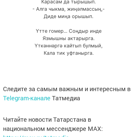
Карасам да тырышып.
- Алга чыкма, жиңәлмассың,-
Диде миңа орышып.
Үтте гомер... Соңдыр инде
Язмышны актарырга.
Үткәннәргә кайтып булмый,
Кала тик уфтанырга.
Следите за самым важным и интересным в
Telegram-канале
Татмедиа
Читайте новости Татарстана в
национальном мессенджере MАХ: