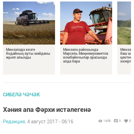
Минзәләдә көзге
Минзәлә районында
Минзәл
бодайның ярты мәйданы
Марсель Миңнемухаметов
баш шар
җыеп алынды
комбайнчылар арасында
центнер
алда бара
хәзерлә
СИБЕЛӘ ЧӘЧӘК
Хәния апа Фәрхи истәлегенә
Редакция,
4 август 2017 - 06:16
1409
0
0