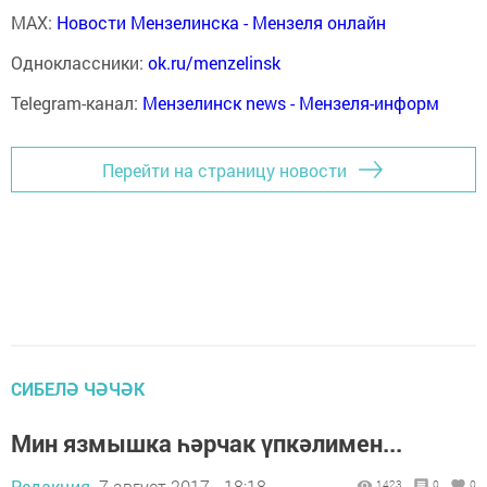
MAX:
Новости Мензелинска - Мензеля онлайн
Одноклассники:
ok.ru/menzelinsk
Telegram-канал:
Мензелинск news - Мензеля-информ
Перейти на страницу новости
СИБЕЛӘ ЧӘЧӘК
Мин язмышка һәрчак үпкәлимен...
Редакция,
7 август 2017 - 18:18
1423
0
0