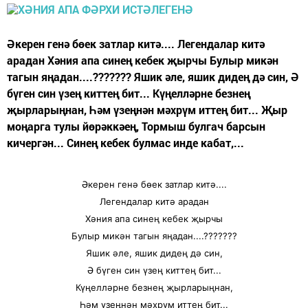
Әкерен генә бөек затлар китә.... Легендалар китә
арадан Хәния апа синең кебек җырчы Булыр микән
тагын яңадан....??????? Яшик әле, яшик дидең дә син, Ә
бүген син үзең киттең бит... Күңелләрне безнең
җырларыңнан, Һәм үзеңнән мәхрүм иттең бит... Җыр
моңарга тулы йөрәккәең, Тормыш булгач барсын
кичергән... Синең кебек булмас инде кабат,...
Әкерен генә бөек затлар китә....
Легендалар китә арадан
Хәния апа синең кебек җырчы
Булыр микән тагын яңадан....???????
Яшик әле, яшик дидең дә син,
Ә бүген син үзең киттең бит...
Күңелләрне безнең җырларыңнан,
Һәм үзеңнән мәхрүм иттең бит...