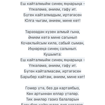
Еш кайталмыйм синең яңнарыңа -
Үпкәләмә, әнием, гафу ит.
Бүген кайталмадым, иртәгәсен
Юлга чыгам, әнием, мине көт!
Тәрәзәдән күзен алмый гына,
Әнием көтә мине сагынып
Кочаклыйсым килә, сабый сыман,
Иңнәреңә синең салынып.
Кушымта:
Еш кайталмыйм синең яңнарыңа -
Үпкәләмә, әнием, гафу ит.
Бүген кайталмасам, иртәгәсен
Барыбер кайтам, әнием, мине көт!
Гомер үтә, без дә картаябыз,
Көн артыннан еллар үтәләр.
Тик әниләр газиз балаларын
Барыбер кайтырлар дип көтәләр.