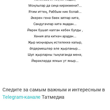
Моңлылар да сиңа кирәкмени?...
Ятим иттең, Раббым ник болай...
Әкерен генә бөек затлар китә,
Сандугачлар китә яңадан...
Йөрәк бушап калган кебек булды ,
Хәния апа киткәч арадан...
Җыр моңнарың истәлеккә калыр,
Әлдермешләр әле җырланыр...
Шул җырларны тыңлаганда менә,
Йөрәкләрдә ялкын ут яныр...
Следите за самым важным и интересным в
Telegram-канале
Татмедиа