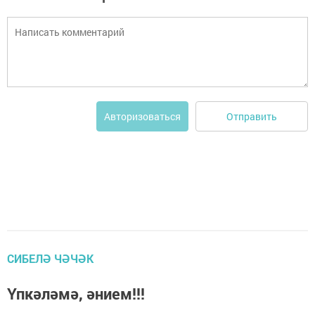
Отправить
Авторизоваться
СИБЕЛӘ ЧӘЧӘК
Үпкәләмә, әнием!!!