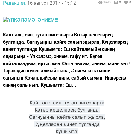
Редакция,
16 август 2017 - 15:12
1640
0
0
Кайт әле, син, туган нигезләргә Көтәр кешеләрең
булганда. Сагнуыңны көйгә салып җырла, Күңелләрең
кинәт тулганда Кушымта: Еш кайталмыйм синең
яңнарыңа - Үпкәләмә, әнием, гафу ит. Бүген
кайталмадым, иртәгәсен Юлга чыгам, әнием, мине көт!
Тәрәзәдән күзен алмый гына, Әнием көтә мине
сагынып Кочаклыйсым килә, сабый сыман, Иңнәреңә
синең салынып. Кушымта: Еш...
Кайт әле, син, туган нигезләргә
Көтәр кешеләрең булганда.
Сагнуыңны көйгә салып җырла,
Күңелләрең кинәт тулганда
Кушымта: