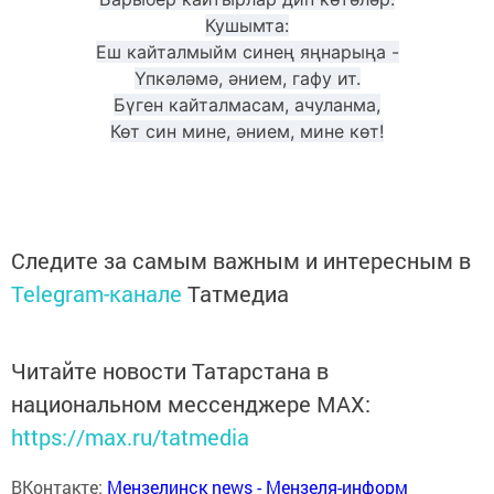
Кушымта:
Еш кайталмыйм синең яңнарыңа -
Үпкәләмә, әнием, гафу ит.
Бүген кайталмасам, ачуланма,
Көт син мине, әнием, мине көт!
Следите за самым важным и интересным в
Telegram-канале
Татмедиа
Читайте новости Татарстана в
национальном мессенджере MАХ:
https://max.ru/tatmedia
ВКонтакте:
Мензелинск news - Мензеля-информ