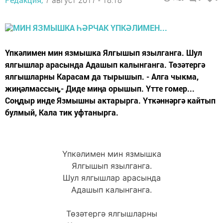
Үпкәлимен мин язмышка Ялгышып язылганга. Шул
ялгышлар арасында Адашып калынганга. Төзәтергә
ялгышларны Карасам да тырышып. - Алга чыкма,
жиңәлмассың,- Диде миңа орышып. Үтте гомер...
Соңдыр инде Язмышны актарырга. Үткәннәргә кайтып
булмый, Кала тик уфтанырга.
Үпкәлимен мин язмышка
Ялгышып язылганга.
Шул ялгышлар арасында
Адашып калынганга.
Төзәтергә ялгышларны