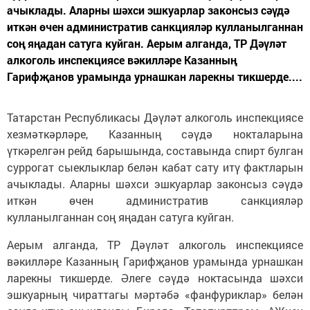
ачыклады. Аларны шәхси эшкуарлар законсыз сәүдә
иткән өчен административ санкцияләр кулланылганнан
соң яңадан сатуга куйган. Аерым алганда, ТР Дәүләт
алкоголь инспекциясе вәкилләре Казанның
Гарифҗанов урамында урнашкан ларекны тикшерде....
Татарстан Республикасы Дәүләт алкоголь инспекциясе
хезмәткәрләре, Казанның сәүдә нокталарына
үткәрелгән рейд барышында, составында спирт булган
суррогат сыеклыклар белән кабат сату итү фактларын
ачыклады. Аларны шәхси эшкуарлар законсыз сәүдә
иткән өчен административ санкцияләр
кулланылганнан соң яңадан сатуга куйган.
Аерым алганда, ТР Дәүләт алкоголь инспекциясе
вәкилләре Казанның Гарифҗанов урамында урнашкан
ларекны тикшерде. Әлеге сәүдә ноктасында шәхси
эшкуарның чираттагы мәртәбә «фанфуриклар» белән