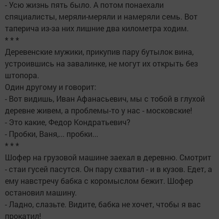
- Усю жизнь пять было. А потом понаехали
спяциалисты, меряли-меряли и намеряли семь. Вот
таперича из-за них лишние два километра ходим.
* * *
Деревенские мужики, прикупив пару бутылок вина,
устроившись на завалинке, не могут их открыть без
штопора.
Один другому и говорит:
- Вот видишь, Иван Афанасьевич, мы с тобой в глухой
деревне живем, а проблемы-то у нас - московские!
- Это какие, Федор Кондратьевич?
- Пробки, Ваня,... пробки...
* * *
Шофер на грузовой машине заехал в деревню. Смотрит
- стаи гусей пасутся. Он пару схватил - и в кузов. Едет, а
ему навстречу бабка с коромыслом бежит. Шофер
остановил машину.
- Ладно, слазьте. Видите, бабка не хочет, чтобы я вас
прокатил!