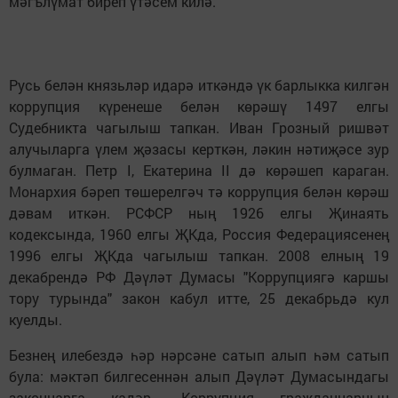
мәгълүмат биреп үтәсем килә.
Русь белән князьләр идарә иткәндә үк барлыкка килгән
коррупция күренеше белән көрәшү 1497 елгы
Судебникта чагылыш тапкан. Иван Грозный ришвәт
алучыларга үлем җәзасы керткән, ләкин нәтиҗәсе зур
булмаган. Петр I, Екатерина II дә көрәшеп караган.
Монархия бәреп төшерелгәч тә коррупция белән көрәш
дәвам иткән. РСФСР ның 1926 елгы Җинаять
кодексында, 1960 елгы ҖКда, Россия Федерациясенең
1996 елгы ҖКда чагылыш тапкан. 2008 елның 19
декабрендә РФ Дәүләт Думасы "Коррупциягә каршы
тору турында" закон кабул итте, 25 декабрьдә кул
куелды.
Безнең илебездә һәр нәрсәне сатып алып һәм сатып
була: мәктәп билгесеннән алып Дәүләт Думасындагы
законнарга кадәр. Коррупция гражданнарның