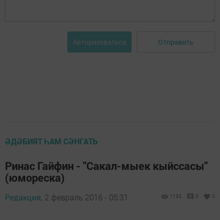
Отправить
Авторизоваться
ӘДӘБИЯТ ҺАМ СӘНГАТЬ
Ринас Гайфин - "Сакал-мыек кыйссасы"
(юмореска)
Редакция,
2 февраль 2016 - 05:31
1132
0
0