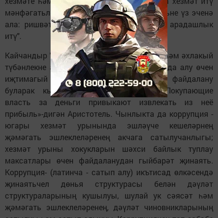
хезмәте һәм җирле үзидарә органнарында хезмәт итү
мәнфәгатьләренә каршы өч төрле җинаятьне үз эченә
ала: ришвәт алу, ришвәт бирү, ришвәттә арадашлык
итү".
Кайчандыр "коррупция" сүзе бозыклыкны һәм әхлакый
түбәнлекне аңлаткан. Хәзер ул шәхси файда алу өчен
иҗтимагый хакимияттән явыз нияттә файдалану
буларак кыскача гына тасвирлана. "Покупающие
власть за деньги привыкают извлекать из неё
прибыль»-дигән Аристотель. Чынлыкта да коррупция -
югары хезмәт урынында эшләүче кешеләрнең
җәмәгать эшлеклеләренең акчага сатылучанлыгы;
хезмәт урыны хокукларын шәхси байлык туплау
максатлары өчен файдаланудан гыйбарәт җинаять.
Коррупция- (латинча - сатып алу) икътисад өлкәсендә
җинаятьчел дөнья структурасы белән дәүләт
структураларының кушылуы, шулай ук сәясәт һәм
җәмәгать эшлеклеләренең, дәүләт чиновникларының