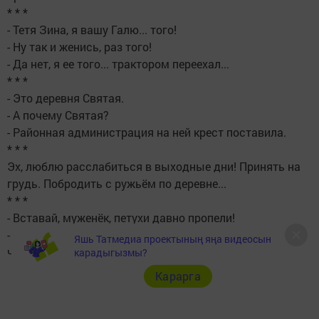
* * *
- Тетя Зина, я вашу Галю... того!
- Ну так и женись, раз того!
- Да нет, я ее того... трактором переехал...
* * *
- Это деревня Святая.
- А почему Святая?
- Районная администрация на ней крест поставила.
* * *
Эх, люблю расслабиться в выходные дни! Принять на
грудь. Побродить с ружьём по деревне...
* * *
- Вставай, муженёк, петухи давно пропели!
- А почему, собственно, это должно меня беспокоить? Я
Яшь Татмедиа проектының яңа видеосын
что - курица?!
карадыгызмы?
Карарга