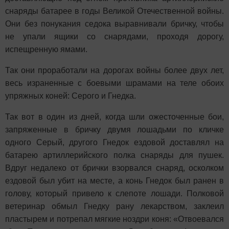
снаряды батарее в годы Великой Отечественной войны.
Они без понукания седока выравнивали бричку, чтобы
не упали ящики со снарядами, проходя дорогу,
испещренную ямами.
Так они проработали на дорогах войны более двух лет,
весь израненные с боевыми шрамами на теле обоих
упряжных коней: Серого и Гнедка.
Так вот в один из дней, когда шли ожесточенные бои,
запряженные в бричку двумя лошадьми по кличке
одного Серый, другого Гнедок ездовой доставлял на
батарею артиллерийского полка снаряды для пушек.
Вдруг недалеко от брички взорвался снаряд, осколком
ездовой был убит на месте, а конь Гнедок был ранен в
голову, который привело к слепоте лошади. Полковой
ветеринар обмыл Гнедку рану лекарством, заклеил
пластырем и потрепал мягкие ноздри коня: «Отвоевался