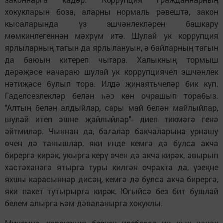
хокукларын боза, аларны нормаль рәвештә, закон
кысаларында үз эшчәнлекләрен башкару
мөмкинлегеннән мәхрүм итә. Шулай ук коррупция
ярлыларның тагын да ярлылануын, ә байларның тагын
да баюын китереп чыгара. Халыкның тормыш
дәрәҗәсе начараю шулай ук коррупциячел эшчәнлек
нәтиҗәсе булып тора. Илдә җинаятьчеләр бик күп.
Гаделсезлекләр белән һәр көн очрашып торабыз.
"Алтын белән алдыйлар, сары май белән майлыйлар,
шулай итеп эшне җайлыйлар"- диеп тикмәгә генә
әйтмиләр. Чыннан да, балалар бакчаларына урнашу
өчен дә танышлар, яки инде кемгә дә булса акча
бирергә кирәк, укырга керү өчен дә акча кирәк, авырып
хастәханәгә ятырга туры килгән очракта да, үзеңне
яхшы карасыннар дисәң, кемгә дә булса акча бирергә,
яки пакет тутырырга кирәк. Югыйсә без бит бушлай
белем алырга һәм дәваланырга хокуклы.
Минемчә, коррупция безнең илебездә иң нык чәчәк