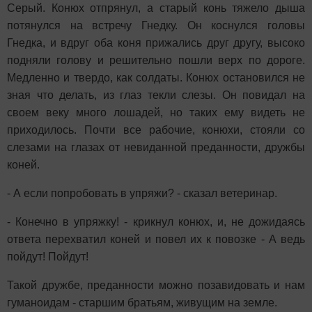
Серый. Конюх отпрянул, а старый конь тяжело дыша
потянулся на встречу Гнедку. Он коснулся головы
Гнедка, и вдруг оба коня прижались друг другу, высоко
подняли голову и решительно пошли верх по дороге.
Медленно и твердо, как солдаты. Конюх остановился не
зная что делать, из глаз текли слезы. Он повидал на
своем веку много лошадей, но таких ему видеть не
приходилось. Почти все рабочие, конюхи, стояли со
слезами на глазах от невиданной преданности, дружбы
коней.
- А если попробовать в упряжи? - сказал ветеринар.
- Конечно в упряжку! - крикнул конюх, и, не дожидаясь
ответа перехватил коней и повел их к повозке - А ведь
пойдут! Пойдут!
Такой дружбе, преданности можно позавидовать и нам
гуманоидам - старшим братьям, живущим на земле.