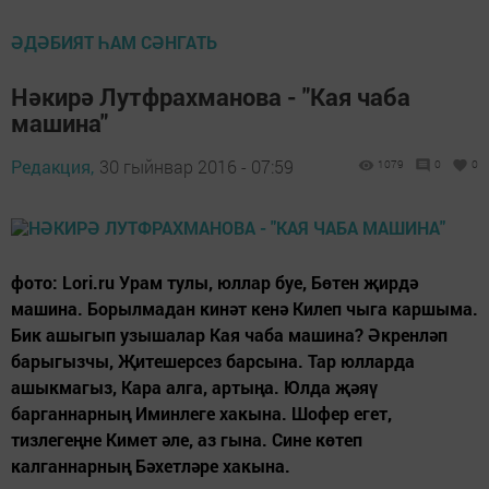
ӘДӘБИЯТ ҺАМ СӘНГАТЬ
Нәкирә Лутфрахманова - "Кая чаба
машина"
Редакция,
30 гыйнвар 2016 - 07:59
1079
0
0
фото: Lori.ru Урам тулы, юллар буе, Бөтен җирдә
машина. Борылмадан кинәт кенә Килеп чыга каршыма.
Бик ашыгып узышалар Кая чаба машина? Әкренләп
барыгызчы, Җитешерсез барсына. Тар юлларда
ашыкмагыз, Кара алга, артыңа. Юлда җәяү
барганнарның Иминлеге хакына. Шофер егет,
тизлегеңне Кимет әле, аз гына. Сине көтеп
калганнарның Бәхетләре хакына.