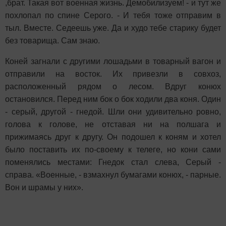
,брат. Такая вот военная жизнь. Демобилизуем! - и тут же
похлопал по спине Серого. - И тебя тоже отправим в
тыл. Вместе. Седеешь уже. Да и худо тебе старику будет
без товарища. Сам знаю.
Коней загнали с другими лошадьми в товарный вагон и
отправили на восток. Их привезли в совхоз,
расположенный рядом о лесом. Вдруг конюх
остановился. Перед ним бок о бок ходили два коня. Один
- серый, другой - гнедой. Шли они удивительно ровно,
голова к голове, не отставая ни на полшага и
прижимаясь друг к другу. Он подошел к коням и хотел
было поставить их по-своему к телеге, но кони сами
поменялись местами: Гнедок стал слева, Серый -
справа. «Военные, - взмахнул бумагами конюх, - парные.
Вон и шрамы у них».