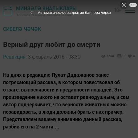
МИНЗӘЛӘ ЯҢАЛЫКЛАРЫ
18+
5
Автоматическое закрытие баннера через
"Минзәлә" газетасы - Минзәлә районы
СИБЕЛӘ ЧӘЧӘК
Верный друг любит до смерти
Редакция,
3 февраль 2016 - 08:30
1580
0
0
На днях в редакцию Пулат Дадажанов занес
потрясающий рассказ, в котором повествовал об
отваге, выносливости и преданности лошадей. Это
произведение никого не оставит равнодушным, и сам
автор подчеркивает, что верности животных можно
позавидовать, а люди должны брать с них пример.
Представляем вашему вниманию данный рассказ,
разбив его на 2 части....