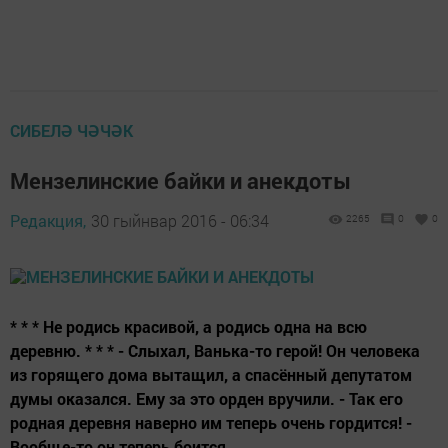
СИБЕЛӘ ЧӘЧӘК
Мензелинские байки и анекдоты
Редакция,
30 гыйнвар 2016 - 06:34
2265
0
0
* * * Не родись красивой, а родись одна на всю
деревню. * * * - Слыхал, Ванька-то герой! Он человека
из горящего дома вытащил, а спасённый депутатом
думы оказался. Ему за это орден вручили. - Так его
родная деревня наверно им теперь очень гордится! -
Вообще-то он теперь боится...