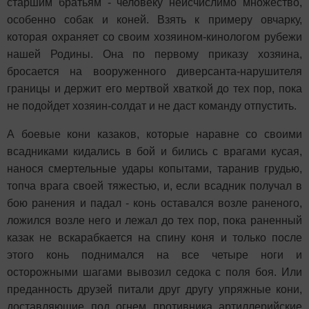
старшим братьям - человеку неисчислимо множество,
особенно собак и коней. Взять к примеру овчарку,
которая охраняет со своим хозяином-кинологом рубежи
нашей Родины. Она по первому приказу хозяина,
бросается на вооруженного диверсанта-нарушителя
границы и держит его мертвой хваткой до тех пор, пока
не подойдет хозяин-солдат и не даст команду отпустить.
А боевые кони казаков, которые наравне со своими
всадниками кидались в бой и бились с врагами кусая,
нанося смертельные удары копытами, таранив грудью,
топча врага своей тяжестью, и, если всадник получал в
бою ранения и падал - конь оставался возле раненого,
ложился возле него и лежал до тех пор, пока раненный
казак не вскарабкается на спину коня и только после
этого конь поднимался на все четыре ноги и
осторожными шагами вывозил седока с поля боя. Или
преданность друзей питали друг другу упряжные кони,
доставляющие под огнем противника артиллерийские