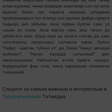
аткан күренеш, чөнки ниндидер элемтәләр һәм күп акча
ярдәме белән күп очракта кешеләр үзләренең
проблемаларын хәл итәләр һәм шуннан файда күрергә
тырыша дип уйлыйм. Акча күбрәк булган саен, ул
һаман аз тоела. Акча кергән саен, аны тагын да
күбәйтәсе килә. Шуңа күрә дә акчага сатсаң да, үзең
сатылмаска, намусыңны сатмаска кирәк. Халык
"Нәфес - шайтан, туймас ул", ди. Ләкин "Намус акчадан
кыйммәт", "Намус базарда сатылмый" дип,
намуслылыкны байлыктан өстен куярга чакыра.
Коррупцияне фаш итик, аның кармагына эләкмәскә
тырышыйк.
Следите за самым важным и интересным в
Telegram-канале
Татмедиа