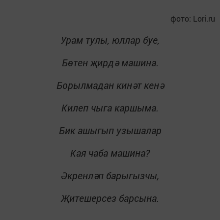
фото: Lori.ru
Урам тулы, юллар буе,
Бөтен җирдә машина.
Борылмадан кинәт кенә
Килеп чыга каршыма.
Бик ашыгып узышалар
Кая чаба машина?
Әкренләп барыгызчы,
Җитешерсез барсына.