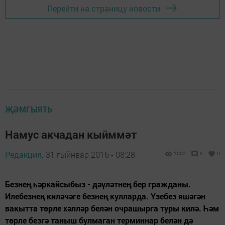
Перейти на страницу новости
ҖӘМГЫЯТЬ
Намус акчадан кыйммәт
Редакция,
31 гыйнвар 2016 - 08:28
1002
0
0
Безнең һәркайсыбыз - дәүләтнең бер гражданы.
Илебезнең киләчәге безнең кулларда. Үзебез яшәгән
вакытта төрле хәлләр белән очрашырга туры килә. Һәм
төрле безгә таныш булмаган терминнар белән дә