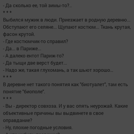
- Да сколько ее, той зимы-то?..
* * *
Выбился мужик в люди. Приезжает в родную деревню...
Обступают его селяне... Щупают костюм... Ткань крутая,
фасон крутой.
- Где костюмчик-то справил?
- Да... в Париже...
- А далеко ентот Париж-то?
- Да тыщи две верст будет...
- Надо же, такая глухомань, а так шьют хорошо…
* * *
В деревне нет такого понятия как "биотуалет", там есть
понятие "биополе".
* * *
- Вы - директор совхоза. И у вас опять неурожай. Какие
объективные причины вы выдвинете в свое
оправдание?
- Ну, плохие погодные условия.