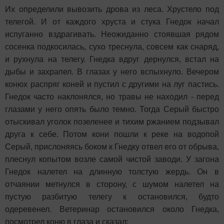
Их определили вывозить дрова из леса. Хрустело под
телегой. И от каждого хруста и стука Гнедок начал
испуганно вздрагивать. Неожиданно стоявшая рядом
сосенка подкосилась, сухо треснула, совсем как снаряд,
и рухнула на телегу. Гнедка вдруг дернулся, встал на
дыбы и захрапел. В глазах у него вспыхнуло. Вечером
конюх распряг коней и пустил с другими на луг пастись.
Гнедок часто наклонялся, но травы не находил - перед
глазами у него опять было темно. Тогда Серый быстро
отыскивал уголок позеленее и тихим ржанием подзывал
друга к себе. Потом кони пошли к реке на водопой
Серый, прислоняясь боком к Гнедку отвел его от обрыва,
плеснул копытом возле самой чистой заводи. У загона
Гнедок налетел на длинную толстую жердь. Он в
отчаянии метнулся в сторону, с шумом налетел на
пустую разбитую телегу к остановился, будто
одеревенел. Ветеринар остановился около Гнедка,
посмотрел коню в глаза и сказал: