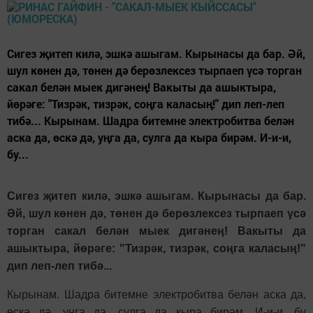
Сигез җитеп килә, эшкә ашыгам. Кырынасы да бар. Әй,
шул көнен дә, төнен дә берөзлексез тырпаеп үсә торган
сакал белән мыек дигәнең! Вакыты да ашыктыра,
йөрәге: "Тизрәк, тизрәк, соңга каласың!" дип леп-леп
тибә... Кырынам. Шадра битемне электробитва белән
аска да, өскә дә, уңга да, сулга да кыра бирәм. И-и-и,
бу...
Сигез җитеп килә, эшкә ашыгам. Кырынасы да бар.
Әй, шул көнен дә, төнен дә берөзлексез тырпаеп үсә
торган сакал белән мыек дигәнең! Вакыты да
ашыктыра, йөрәге: "Тизрәк, тизрәк, соңга каласың!"
дип леп-леп тибә...
Кырынам. Шадра битемне электробитва белән аска да,
өскә дә, уңга да, сулга да кыра бирәм. И-и-и, бу