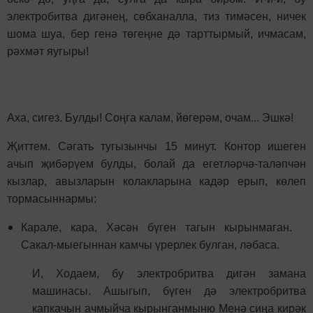
электробитва дигәнең, сөбханалла, тиз тимәсен, ничек
шома шуа, бер генә төгеңне дә тарттырмый, ичмасам,
рәхмәт яугыры!
Аха, сигез. Булды! Соңга калам, йөгерәм, очам... Эшкә!
Җиттем. Сәгать тугызынчы 15 минут. Контор ишеген
ачып җибәрүем булды, болай да егетләрчә-таләпчән
кызлар, авызларын колакларына кадәр ерып, көлеп
тормасыннармы:
Карале, кара, Хәсән бүген тагын кырынмаган.
Сакал-мыегыннан камчы үрерлек булган, ләбаса.
И, Ходаем, бу электробритва дигән замана
машинасы. Ашыгып, бүген дә электробритва
капкачын ачмыйча кырынганмыню Менә сиңа кирәк