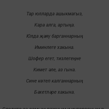
Тар юлларда ашыкмагыз,
Кара алга, артыңа.
Юлда җәяү барганнарның
Иминлеге хакына.
Шофер егет, тизлегеңне
Кимет әле, аз гына.
Сине көтеп калганнарның
Бәхетләре хакына.
Следите за самым важным и интересным в