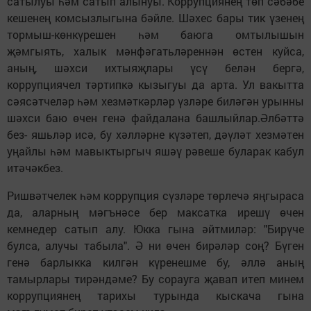
сатылуы һәм сатып алынуы. Коррупциянең төп сәбәбе
кешенең комсызлыгына бәйле. Шәхес бары тик үзенең
тормыш-көнкүрешен һәм баюга омтылышын
җәмгыять, халык мәнфәгатьләреннән өстен куйса,
аның, шәхси ихтыяҗлары үсү белән бергә,
коррупциячел тәртипкә кызыгуы да арта. Ул вакытта
сәясәтчеләр һәм хезмәткәрләр үзләре биләгән урынны
шәхси баю өчен генә файдалана башлыйлар.Әлбәттә
без- яшьләр исә, бу хәлләрне күзәтеп, дәүләт хезмәтен
уңайлы һәм мавыктыргыч яшәү рәвеше буларак кабул
итәчәкбез.
Ришвәтчелек һәм коррупция сүзләре төрлечә яңгыраса
да, аларның мәгънәсе бер максатка ирешү өчен
кемнедер сатып алу. Юкка гына әйтмиләр: "Бирүче
булса, алучы табыла". Ә ни өчен бирәләр соң? Бүген
генә барлыкка килгән күренешме бу, әллә аның
тамырлары тирәндәме? Бу сорауга җавап итеп минем
коррупциянең тарихы турында кыскача гына