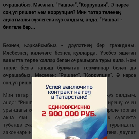
очрашабыз. Мәсәлән: "Ришвәт", "Коррупция". Ә нәрсә
соң ул ришвәт һәм коррупция? Мин татар теленең
аңлатмалы сүзлегенә күз салдым, анда: "Ришвәт -
билгеле бер...
Безнең һәркайсыбыз - дәүләтнең бер гражданы.
Илебезнең киләчәге безнең кулларда. Үзебез яшәгән
вакытта төрле хәлләр белән очрашырга туры килә. Һәм
төрле безгә таныш булмаган терминнар белән дә
очрашабыз. Мәсәлән: "Ришвәт", "Коррупция". Ә нәрсә
соң ул ришвәт һәм коррупция?
Мин татар теленең аңлатмалы сүзлегенә күз салдым,
анда: "Ришвәт - билгеле бер максатларга ирешү өчен
урындагы кешене сатып алу нияте белән бирелә торган
акча яки әйбер" дип язылган. Юридик сүзлектә
түбәндәгечә бирелә: "Россиянең җинаять турындагы
законнарында бу төшенчә дәүләт хакимиятенә, дәүләт