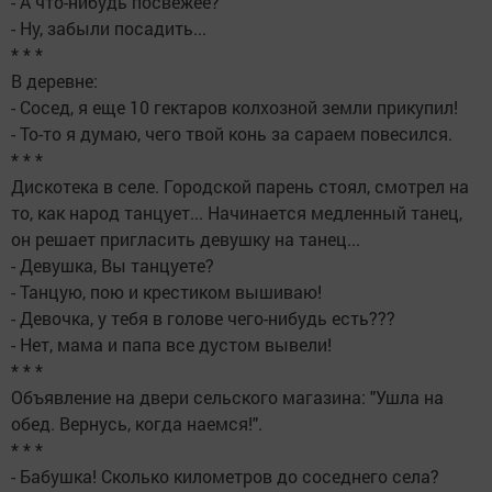
- А что-нибудь посвежее?
- Ну, забыли посадить...
* * *
В деревне:
- Сосед, я еще 10 гектаров колхозной земли прикупил!
- То-то я думаю, чего твой конь за сараем повесился.
* * *
Дискотека в селе. Городской парень стоял, смотрел на
то, как народ танцует... Начинается медленный танец,
он решает пригласить девушку на танец...
- Девушка, Вы танцуете?
- Танцую, пою и крестиком вышиваю!
- Девочка, у тебя в голове чего-нибудь есть???
- Нет, мама и папа все дустом вывели!
* * *
Объявление на двери сельского магазина: "Ушла на
обед. Вернусь, когда наемся!".
* * *
- Бабушка! Сколько километров до соседнего села?