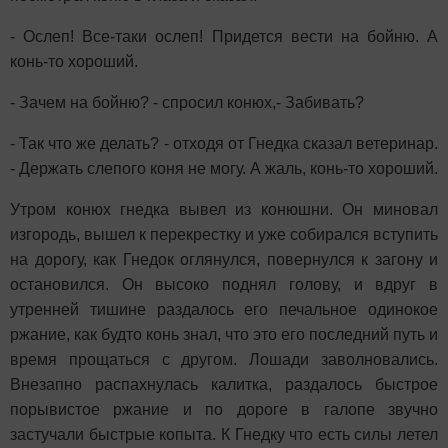
- Ослеп! Все-таки ослеп! Придется вести на бойню. А
конь-то хороший.
- Зачем на бойню? - спросил конюх,- Забивать?
- Так что же делать? - отходя от Гнедка сказал ветеринар.
- Держать слепого коня не могу. А жаль, конь-то хороший.
Утром конюх гнедка вывел из конюшни. Он миновал
изгородь, вышел к перекрестку и уже собирался вступить
на дорогу, как Гнедок оглянулся, повернулся к загону и
остановился. Он высоко поднял голову, и вдруг в
утренней тишине раздалось его печальное одинокое
ржание, как будто конь знал, что это его последний путь и
время прощаться с другом. Лошади заволновались.
Внезапно распахнулась калитка, раздалось быстрое
порывистое ржание и по дороге в галопе звучно
застучали быстрые копыта. К Гнедку что есть силы летел