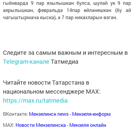
гыйнварда 9 пар язылышкан булса, шулай ук 9 пар
аерылышкан, февральдә 14пар өйләнешкән (бу ай
чагыштырмача кыска), ә 7 пар никахларын өзгән.
Следите за самым важным и интересным в
Telegram-канале
Татмедиа
Читайте новости Татарстана в
национальном мессенджере MАХ:
https://max.ru/tatmedia
ВКонтакте:
Мензелинск news - Мензеля-информ
MAX:
Новости Мензелинска - Мензеля онлайн