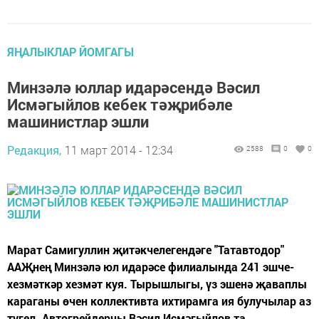
ЯҢАЛЫКЛАР ЙОМГАГЫ
Минзәлә юллар идарәсендә Вәсил
Исмәгыйлов кебек тәҗрибәле
машинистлар эшли
Редакция,
11 март 2014 - 12:34
2588
0
0
Марат Самигуллин җитәкчелегендәге "Татавтодор"
ААҖнең Минзәлә юл идарәсе филиалында 241 эшче-
хезмәткәр хезмәт куя. Тырышлыгы, үз эшенә җаваплы
караганы өчен коллективта ихтирамга ия булучылар аз
түгел. Автогрейдерчы Вәсил Исмәгыйлов та