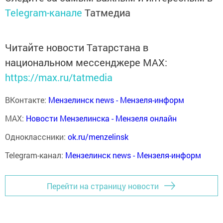
Telegram-канале
Татмедиа
Читайте новости Татарстана в
национальном мессенджере MАХ:
https://max.ru/tatmedia
ВКонтакте:
Мензелинск news - Мензеля-информ
MAX:
Новости Мензелинска - Мензеля онлайн
Одноклассники:
ok.ru/menzelinsk
Telegram-канал:
Мензелинск news - Мензеля-информ
Перейти на страницу новости