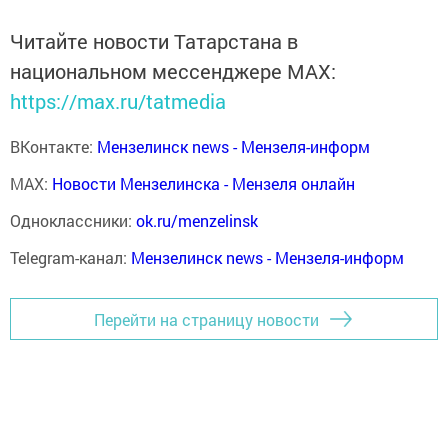
Читайте новости Татарстана в
национальном мессенджере MАХ:
https://max.ru/tatmedia
ВКонтакте:
Мензелинск news - Мензеля-информ
MAX:
Новости Мензелинска - Мензеля онлайн
Одноклассники:
ok.ru/menzelinsk
Telegram-канал:
Мензелинск news - Мензеля-информ
Перейти на страницу новости