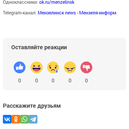
Одноклассники:
ok.ru/menzelinsk
Telegram-канал:
Мензелинск news - Мензеля-информ
Оставляйте реакции
0
0
0
0
0
Расскажите друзьям