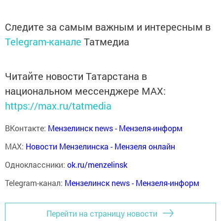
Следите за самым важным и интересным в
Telegram-канале
Татмедиа
Читайте новости Татарстана в
национальном мессенджере MАХ:
https://max.ru/tatmedia
ВКонтакте:
Мензелинск news - Мензеля-информ
MAX:
Новости Мензелинска - Мензеля онлайн
Одноклассники:
ok.ru/menzelinsk
Telegram-канал:
Мензелинск news - Мензеля-информ
Перейти на страницу новости