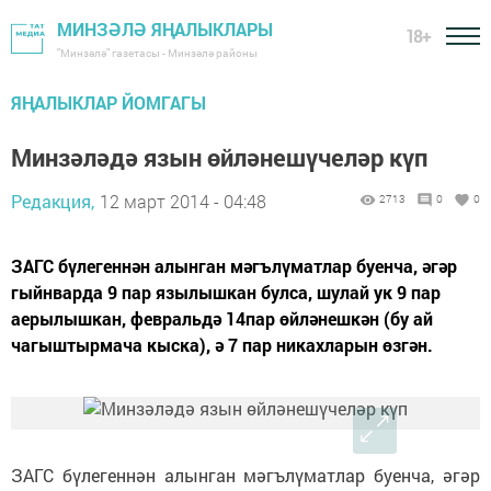
МИНЗӘЛӘ ЯҢАЛЫКЛАРЫ
18+
"Минзәлә" газетасы - Минзәлә районы
ЯҢАЛЫКЛАР ЙОМГАГЫ
Минзәләдә язын өйләнешүчеләр күп
Редакция,
12 март 2014 - 04:48
2713
0
0
ЗАГС бүлегеннән алынган мәгълүматлар буенча, әгәр
гыйнварда 9 пар язылышкан булса, шулай ук 9 пар
аерылышкан, февральдә 14пар өйләнешкән (бу ай
чагыштырмача кыска), ә 7 пар никахларын өзгән.
ЗАГС бүлегеннән алынган мәгълүматлар буенча, әгәр