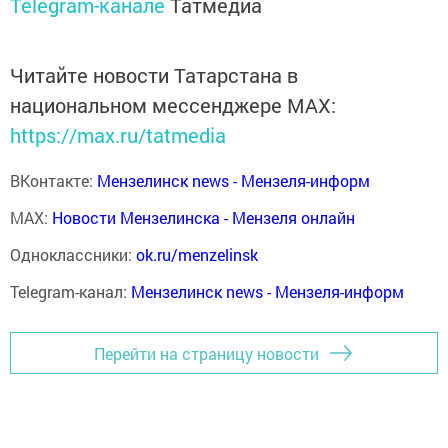
Telegram-канале
Татмедиа
Читайте новости Татарстана в
национальном мессенджере MАХ:
https://max.ru/tatmedia
ВКонтакте:
Мензелинск news - Мензеля-информ
MAX:
Новости Мензелинска - Мензеля онлайн
Одноклассники:
ok.ru/menzelinsk
Telegram-канал:
Мензелинск news - Мензеля-информ
Перейти на страницу новости