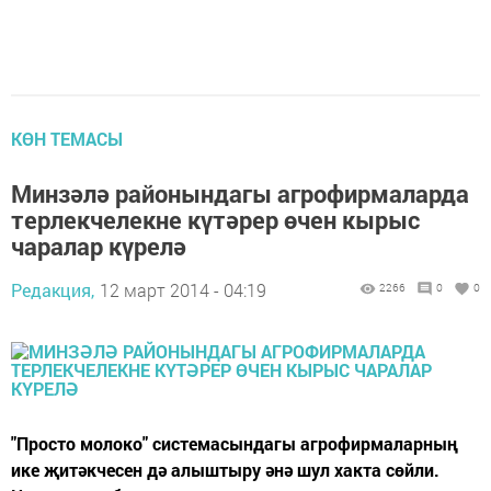
КӨН ТЕМАСЫ
Минзәлә районындагы агрофирмаларда
терлекчелекне күтәрер өчен кырыс
чаралар күрелә
Редакция,
12 март 2014 - 04:19
2266
0
0
"Просто молоко" системасындагы агрофирмаларның
ике җитәкчесен дә алыштыру әнә шул хакта сөйли.