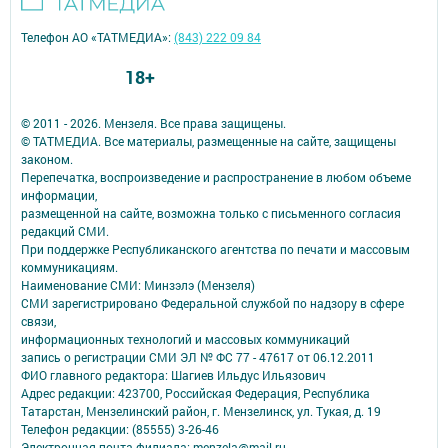
Телефон АО «ТАТМЕДИА»:
(843) 222 09 84
18+
© 2011 - 2026. Мензеля. Все права защищены.
© ТАТМЕДИА. Все материалы, размещенные на сайте, защищены
законом.
Перепечатка, воспроизведение и распространение в любом объеме
информации,
размещенной на сайте, возможна только с письменного согласия
редакций СМИ.
При поддержке Республиканского агентства по печати и массовым
коммуникациям.
Наименование СМИ: Минзэлэ (Мензеля)
СМИ зарегистрировано Федеральной службой по надзору в сфере
связи,
информационных технологий и массовых коммуникаций
запись о регистрации СМИ ЭЛ № ФС 77 - 47617 от 06.12.2011
ФИО главного редактора: Шагиев Ильдус Ильязович
Адрес редакции: 423700, Российская Федерация, Республика
Татарстан, Мензелинский район, г. Мензелинск, ул. Тукая, д. 19
Телефон редакции: (85555) 3-26-46
Электронная почта филиала: menzela@mail.ru