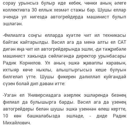
сорау урынсыз булыр иде кебек, чөнки аның әлеге
коллективта 30 еллык хезмәт стажы бар. Шушы еллар
эчендә ул нигездә автогрейдерда машинист булып
эшләгән.
-Филиалга соңгы елларда куәтле чит ил техникасы
байтак кайтарылды. Вәсил ага да менә алты ел САТ
дигән яңа чит ил автогрейдерында эшли, -ди тәҗрибәле
машинист хакында сөйләгәндә директор урынбасары
Радик Корнилов. Ул аның эшкә җаваплы каравын,
ихтыяр көче ныклы, алыштыргысыз кеше булуын
билгеләп үтте. Шушы фикерен дәлилләп куйгандай
сүзен болай дип дәвам итте:
-Узган ел Универсиадага әзерлек эшләрендә безнең
филиал да булышырга барды. Вәсил ага да үзенең
автогрейдеры белән шушы эшкә үзеннән өлеш кертте,
10 көн башкалабызда эшләде, - диде Радик
Михайлович.