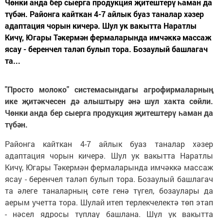
Чөнки анда бер сыерга продукция җитештерү һаман да
түбән. Районга кайткан 4-7 айлык буаз таналар хәзер
адаптация чорын кичерә. Шул ук вакытта Наратлы
Кичү, Югары Тәкермән фермаларында имчәккә массаж
ясау - беренчел таләп булып тора. Бозаулый башлагач
та...
"Просто молоко" системасындагы агрофирмаларның
ике җитәкчесен дә алыштыру әнә шул хакта сөйли.
Чөнки анда бер сыерга продукция җитештерү һаман да
түбән.
Районга кайткан 4-7 айлык буаз таналар хәзер
адаптация чорын кичерә. Шул ук вакытта Наратлы
Кичү, Югары Тәкермән фермаларында имчәккә массаж
ясау - беренчел таләп булып тора. Бозаулый башлагач
та әлеге таналарның сөте генә түгел, бозаулары да
аерым учетта тора. Шулай итеп терлекчелектә төп этап
- нәсел ядросы туплау башлана. Шул ук вакытта