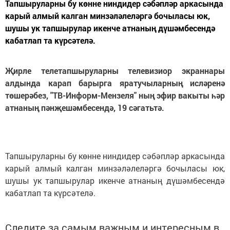
Тапшыруларны бу көнне ниндидер сәбәпләр аркасында
карый алмый калган минзәләлеләргә бочыласы юк,
шушы ук тапшырулар икенче атнаның дүшәмбесендә
кабатлап та күрсәтелә.
Җирле телетапшыруларны телевизиор экраннары
алдында карап барырга яратучыларның исләренә
төшерәбез, "ТВ-Информ-Мензеля" ның эфир вакыты һәр
атнаның пәнҗешәмбесендә, 19 сәгатьтә.
Тапшыруларны бу көнне ниндидер сәбәпләр аркасында
карый алмый калган минзәләлеләргә бочыласы юк,
шушы ук тапшырулар икенче атнаның дүшәмбесендә
кабатлап та күрсәтелә.
Следите за самым важным и интересным в