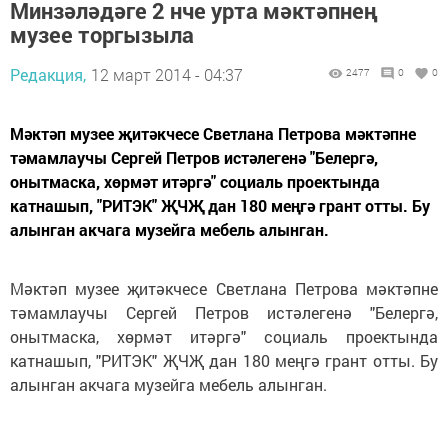
Минзәләдәге 2 нче урта мәктәпнең
музее торгызыла
Редакция,
12 март 2014 - 04:37
2477
0
0
Мәктәп музее җитәкчесе Светлана Петрова мәктәпне
тәмамлаучы Сергей Петров истәлегенә "Белергә,
онытмаска, хөрмәт итәргә" социаль проектында
катнашып, "РИТЭК" ҖЧҖ дан 180 меңгә грант отты. Бу
алынган акчага музейга мебель алынган.
Мәктәп музее җитәкчесе Светлана Петрова мәктәпне
тәмамлаучы Сергей Петров истәлегенә "Белергә,
онытмаска, хөрмәт итәргә" социаль проектында
катнашып, "РИТЭК" ҖЧҖ дан 180 меңгә грант отты. Бу
алынган акчага музейга мебель алынган.