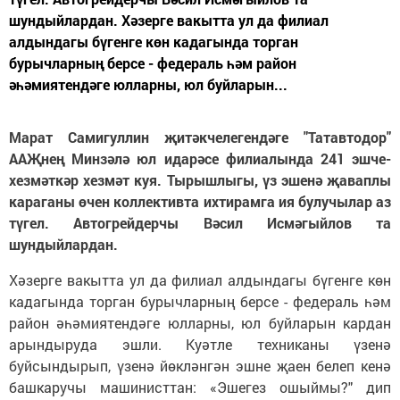
шундыйлардан. Хәзерге вакытта ул да филиал
алдындагы бүгенге көн кадагында торган
бурычларның берсе - федераль һәм район
әһәмиятендәге юлларны, юл буйларын...
Марат Самигуллин җитәкчелегендәге "Татавтодор"
ААҖнең Минзәлә юл идарәсе филиалында 241 эшче-
хезмәткәр хезмәт куя. Тырышлыгы, үз эшенә җаваплы
караганы өчен коллективта ихтирамга ия булучылар аз
түгел. Автогрейдерчы Вәсил Исмәгыйлов та
шундыйлардан.
Хәзерге вакытта ул да филиал алдындагы бүгенге көн
кадагында торган бурычларның берсе - федераль һәм
район әһәмиятендәге юлларны, юл буйларын кардан
арындыруда эшли. Куәтле техниканы үзенә
буйсындырып, үзенә йөкләнгән эшне җаен белеп кенә
башкаручы машинисттан: «Эшегез ошыймы?" дип