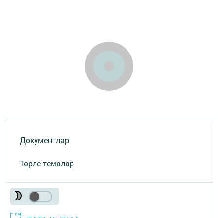
Документлар
Төрле темалар