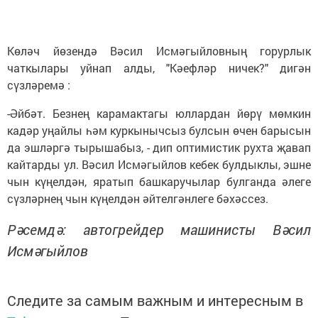
Көләч йөзендә Вәсил Исмәгыйловның горурлык
чаткылары уйнап алды, "Кәефләр ничек?" дигән
сүзләремә :
-Әйбәт. Безнең карамактагы юллардан йөрү мөмкин
кадәр уңайлы һәм куркынычсыз булсын өчен барысын
да эшләргә тырышабыз, - дип оптимистик рухта җавап
кайтарды ул. Вәсил Исмәгыйлов кебек булдыклы, эшне
чын күңелдән, яратып башкаручылар булганда әлеге
сүзләрнең чын күңелдән әйтелгәнлеге бәхәссез.
Рәсемдә: автогрейдер машинисты Вәсил
Исмәгыйлов
Следите за самым важным и интересным в