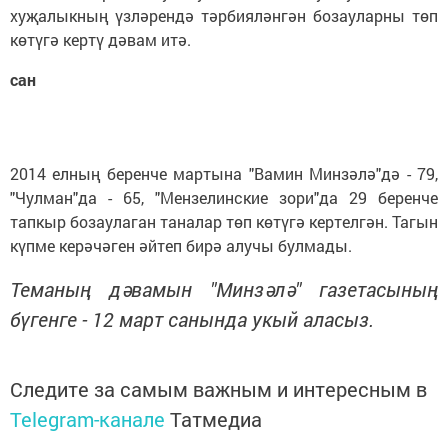
хуҗалыкның үзләрендә тәрбияләнгән бозауларны төп
көтүгә кертү дәвам итә.
сан
2014 елның беренче мартына "Вамин Минзәлә"дә - 79,
"Чулман"да - 65, "Мензелинские зори"да 29 беренче
тапкыр бозаулаган таналар төп көтүгә кертелгән. Тагын
күпме керәчәген әйтеп бирә алучы булмады.
Теманың дәвамын "Минзәлә" газетасының
бүгенге - 12 март санында укый аласыз.
Следите за самым важным и интересным в
Telegram-канале
Татмедиа