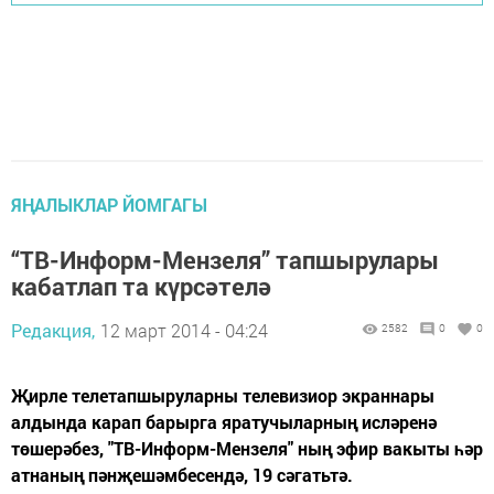
ЯҢАЛЫКЛАР ЙОМГАГЫ
“ТВ-Информ-Мензеля” тапшырулары
кабатлап та күрсәтелә
Редакция,
12 март 2014 - 04:24
2582
0
0
Җирле телетапшыруларны телевизиор экраннары
алдында карап барырга яратучыларның исләренә
төшерәбез, "ТВ-Информ-Мензеля" ның эфир вакыты һәр
атнаның пәнҗешәмбесендә, 19 сәгатьтә.