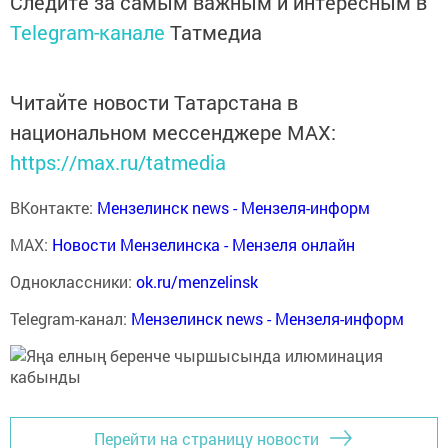
Следите за самым важным и интересным в
Telegram-канале
Татмедиа
Читайте новости Татарстана в
национальном мессенджере MАХ:
https://max.ru/tatmedia
ВКонтакте:
Мензелинск news - Мензеля-информ
MAX:
Новости Мензелинска - Мензеля онлайн
Одноклассники:
ok.ru/menzelinsk
Telegram-канал:
Мензелинск news - Мензеля-информ
Перейти на страницу новости