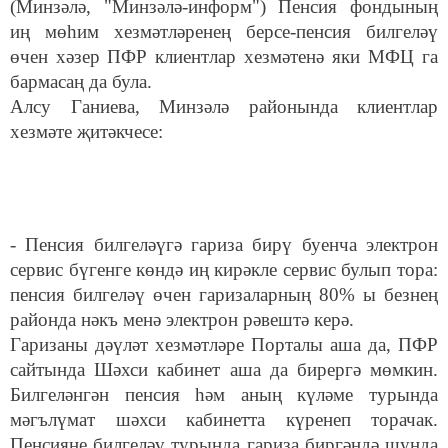
(Минзәлә, "Минзәлә-информ") Пенсия фондының
иң
мөһим
хезмәтләренең берсе-пенсия билгеләү
өчен хәзер
ПФР
клиентлар хезмәтенә яки
МФЦ
га
бармасаң да була
.
Алсу Ганиева, Минзәлә районында клиентлар
хезмәте җитәкчесе:
- Пенсия билгеләүгә гариза бирү буенча электрон
сервис бүгенге көндә иң кирәкле сервис булып тора:
пенсия билгеләү өчен гаризаларның 80% ы безнең
районда нәкъ менә электрон рәвештә керә.
Гаризаны дәүләт хезмәтләре Порталы аша да, ПФР
сайтында Шәхси кабинет аша да бирергә мөмкин.
Билгеләнгән пе
нсия һәм аның күләме турында
мәгълүмат шәхси кабинет
та күренеп торачак
.
Пенсияне билгеләү турында гариза биргәндә шунда