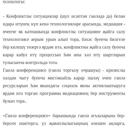
психологы:
-
Конфликтлы ситуацияләр
(шул исәптән гаиләдә дә)
белән
идарә итүнең күп кенә технологияләре арасында, медиация -
өченче як катнашында конфликтлы ситуацияне җайга салу
технологиясе аерым урын алып тора, бәхәс буенча билгеле
бер килешү төзергә ярдәм итә, конфликтны җайга салу буенча
карар кабул итү процессын һәм аны хәл итү шартларын
тулысынча контрольдә тота.
Гаилә конференциясе (гаилә торгызу очрашуы) - кризислы
хәлдән чыгу буенча мөстәкыйль карар эшләү өчен гаилә
ресурсларын һәм якындагы социаль якны активлаштыруга
ярдәм итә торган программа
медиациянең бер инструменты
булып тора.
.
«Гаилә конференциясе» барышында гаилә әгъзаларына бер-
берсен ишетергә, үз җаваплылыгыңның өлешен аңларга,