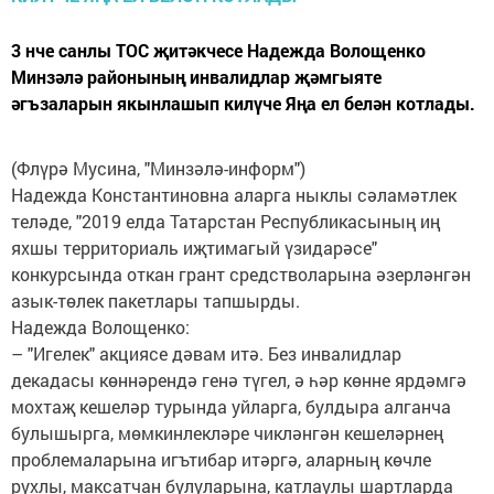
3 нче санлы ТОС җитәкчесе Надежда Волощенко
Минзәлә районының инвалидлар җәмгыяте
әгъзаларын якынлашып килүче Яңа ел белән котлады.
(Флүрә Мусина, "Минзәлә-информ")
Надежда Константиновна аларга ныклы сәламәтлек
теләде, "2019 елда Татарстан Республикасының иң
яхшы территориаль иҗтимагый үзидарәсе"
конкурсында откан грант средстволарына әзерләнгән
азык-төлек пакетлары тапшырды.
Надежда Волощенко:
– "Игелек" акциясе дәвам итә. Без инвалидлар
декадасы көннәрендә генә түгел, ә һәр көнне ярдәмгә
мохтаҗ кешеләр турында уйларга, булдыра алганча
булышырга, мөмкинлекләре чикләнгән кешеләрнең
проблемаларына игътибар итәргә, аларның көчле
рухлы, максатчан булуларына, катлаулы шартларда