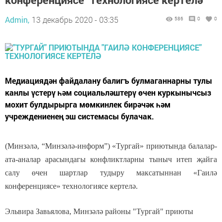
Admin,
13 декабрь 2020 - 03:35
586
0
0
Медиациядән файдалану балигъ булмаганнарны тулы
канлы үстерү һәм социальләштерү өчен куркынычсыз
мохит булдырырга мөмкинлек бирәчәк һәм
учреждениенең эш системасы булачак.
(Минзәлә, “Минзәлә-информ”)
«Тургай» приютында балалар-
ата-аналар арасындагы конфликтларны тыныч итеп җайга
салу өчен шартлар тудыру максатыннан «Гаилә
конференциясе» технологиясе кертелә.
Эльвира Завьялова, Минз
әлә районы
"Тургай"
приюты