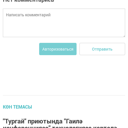
Отправить
Авторизоваться
КӨН ТЕМАСЫ
"Тургай" приютында "Гаилә
конференциясе" технологиясе кертелә