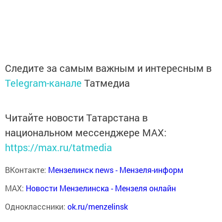
Следите за самым важным и интересным в
Telegram-канале
Татмедиа
Читайте новости Татарстана в
национальном мессенджере MАХ:
https://max.ru/tatmedia
ВКонтакте:
Мензелинск news - Мензеля-информ
MAX:
Новости Мензелинска - Мензеля онлайн
Одноклассники:
ok.ru/menzelinsk