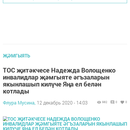
ҖӘМГЫЯТЬ
ТОС җитәкчесе Надежда Волощенко
инвалидлар җәмгыяте әгъзаларын
якынлашып килүче Яңа ел белән
котлады
Флура Мусина,
12 декабрь 2020 - 14:03
982
0
0