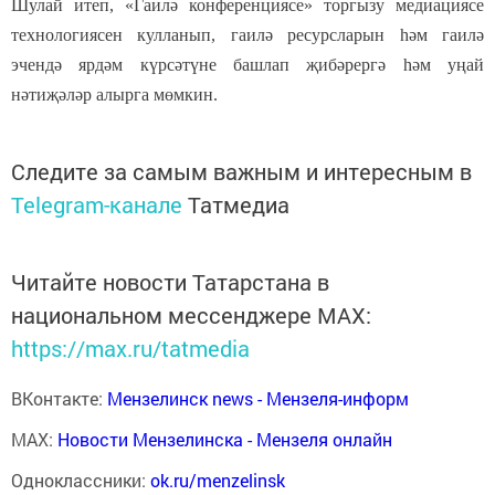
Шулай итеп, «Гаилә конференциясе» торгызу медиациясе
технологиясен кулланып, гаилә ресурсларын һәм гаилә
эчендә ярдәм күрсәтүне башлап җибәрергә һәм уңай
нәтиҗәләр алырга мөмкин.
Следите за самым важным и интересным в
Telegram-канале
Татмедиа
Читайте новости Татарстана в
национальном мессенджере MАХ:
https://max.ru/tatmedia
ВКонтакте:
Мензелинск news - Мензеля-информ
MAX:
Новости Мензелинска - Мензеля онлайн
Одноклассники:
ok.ru/menzelinsk