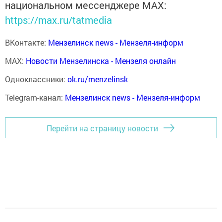
национальном мессенджере MАХ:
https://max.ru/tatmedia
ВКонтакте:
Мензелинск news - Мензеля-информ
MAX:
Новости Мензелинска - Мензеля онлайн
Одноклассники:
ok.ru/menzelinsk
Telegram-канал:
Мензелинск news - Мензеля-информ
Перейти на страницу новости