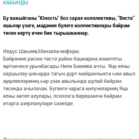
Бу вакыйганы "Юность" боз сарае колллективы, "Веста"
яшьләр үзәге, мәдәния бүлеге коллективлары бәйрәм
төсен кертү өчен бик тырышканнар.
Илдус Шаһиев,Минзәлә-информ.
Бәйрәмне рәсми төстә район башкарма комитеты
җитәкчесе урынбасары Неля Бикеева ачты. Яңа елны
каршылау шәһәрдә тагын дүрт мәйданчыкта һәм авыл
җирлекләренең һәр үзәк авылында шулай бәйрәм
төсендә ачылачак. Бүгенге чарага килүчеләрнең Яңа
елны көтеп алулары, психозга бирешмичә бәйрәм
итәргә әзерләнүләре сизелде.