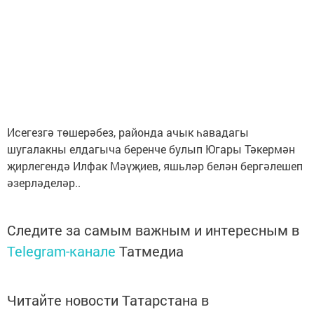
Исегезгә төшерәбез, районда ачык һавадагы
шугалакны елдагыча беренче булып Югары Тәкермән
җирлегендә Илфак Мәүҗиев, яшьләр белән бергәлешеп
әзерләделәр..
Следите за самым важным и интересным в
Telegram-канале
Татмедиа
Читайте новости Татарстана в