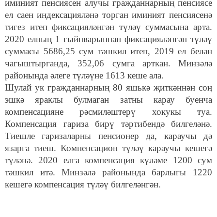
иминият пенсиясен алучы гражданнарның пенсиясе
ел саен индексацияләнә торган иминият пенсиясенә
тигез
итеп фиксацияләнгән
түләү суммасына арта.
2020 елның 1 гыйнварыннан
фиксацияләнгән
түләү
суммасы
5686,25 сум тәшкил ит
еп
, 2019 ел белән
чагыштырганда, 352,06 сумга арткан
.
Минзәлә
районында әлеге түләүне 1613 кеше ала.
Шулай ук гражданнарның 80 яшькә җиткәннән соң
эшкә яраклы булмаган затны карау буенча
компенсацияне рәсмиләштерү хокукы туа.
Компенсация гариза бирү тәртибендә билгеләнә.
Тиешле гаризаларны пенсионер да,
караучы
дә
язарга тиеш. Компенсацион түләү караучы кешегә
түләнә. 2020 елга компенсация күләме 1200 сум
тәшкил итә. Минзәлә районында барлыгы 1220
кешегә компенсация түләү билгеләнгән.