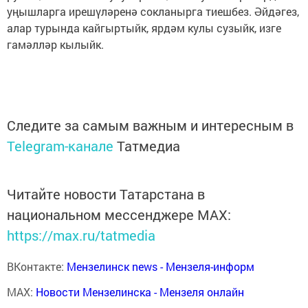
уңышларга ирешүләренә сокланырга тиешбез. Әйдәгез,
алар турында кайгыртыйк, ярдәм кулы сузыйк, изге
гамәлләр кылыйк.
Следите за самым важным и интересным в
Telegram-канале
Татмедиа
Читайте новости Татарстана в
национальном мессенджере MАХ:
https://max.ru/tatmedia
ВКонтакте:
Мензелинск news - Мензеля-информ
MAX:
Новости Мензелинска - Мензеля онлайн