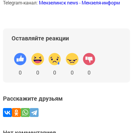
Telegram-канал:
Мензелинск news - Мензеля-информ
Оставляйте реакции
0
0
0
0
0
Расскажите друзьям
Нет комментариев