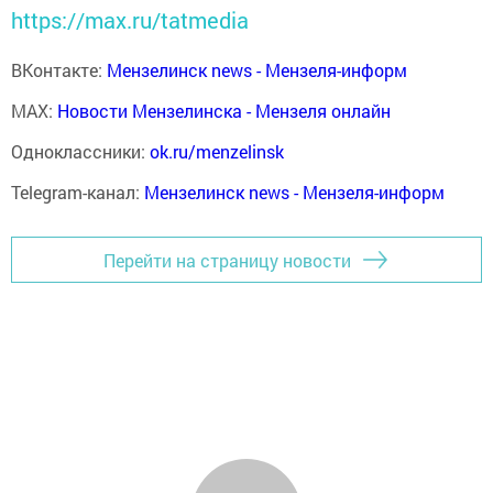
https://max.ru/tatmedia
ВКонтакте:
Мензелинск news - Мензеля-информ
MAX:
Новости Мензелинска - Мензеля онлайн
Одноклассники:
ok.ru/menzelinsk
Telegram-канал:
Мензелинск news - Мензеля-информ
Перейти на страницу новости