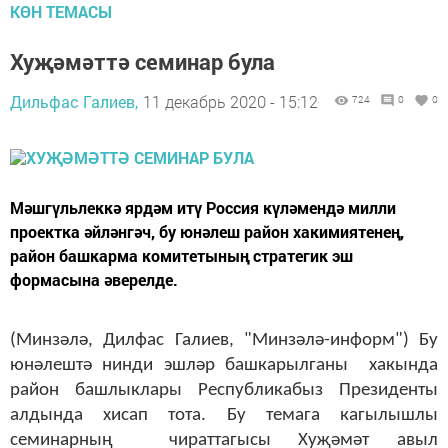
КӨН ТЕМАСЫ
Хуҗәмәттә семинар була
Дильфас Галиев,
11 декабрь 2020 - 15:12
724
0
0
Мәшгүльлеккә ярдәм итү Россия күләмендә милли
проектка әйләнгәч, бу юнәлеш район хакимиятенең,
район башкарма комитетының стратегик эш
формасына әверелде.
(Минзәлә, Дилфас Галиев, "Минзәлә-информ") Бу
юнәлештә нинди эшләр башкарылганы хакында
район башлыклары Республикабыз Президенты
алдында хисап тота. Бу темага кагылышлы
семинарның чираттагысы Хуҗәмәт авыл