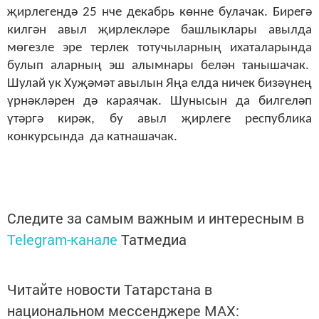
җирлегендә 25 нче декабрь көнне булачак. Бирегә
килгән авыл җирлекләре башлыклары авылда
мөгезле эре терлек тотучыларның ихаталарында
булып аларның эш алымнары белән танышачак.
Шулай ук Хуҗәмәт авылын Яңа елда ничек бизәүнең
үрнәкләрен дә караячак. Шунысын да билгеләп
үтәргә кирәк, бу авыл җирлеге республика
конкурсында да катнашачак.
Следите за самым важным и интересным в
Telegram-канале
Татмедиа
Читайте новости Татарстана в
национальном мессенджере MАХ: