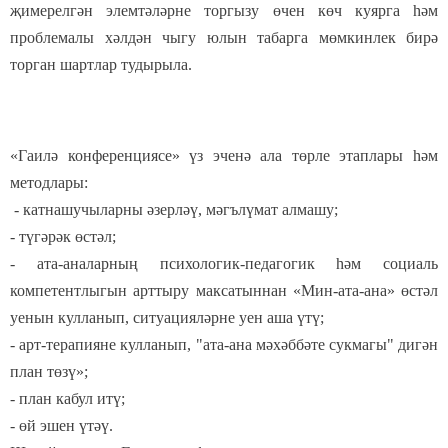
җимерелгән элемтәләрне торгызу өчен көч куярга һәм
проблемалы хәлдән чыгу юлын табарга мөмкинлек бирә
торган шартлар тудырыла.
«Гаилә конференциясе» үз эченә ала төрле этаплары һәм
методлары:
- катнашучыларны әзерләү, мәгълүмат алмашу;
- түгәрәк өстәл;
- ата-аналарның психологик-педагогик һәм социаль
компетентлыгын арттыру максатыннан «Мин-ата-ана» өстәл
уенын кулланып, ситуацияләрне уен аша үтү;
- арт-терапияне кулланып, "ата-ана мәхәббәте сукмагы" дигән
план төзү»;
- план кабул итү;
- өй эшен үтәү.