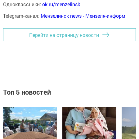
Одноклассники:
ok.ru/menzelinsk
Telegram-канал:
Мензелинск news - Мензеля-информ
Перейти на страницу новости
Топ 5 новостей