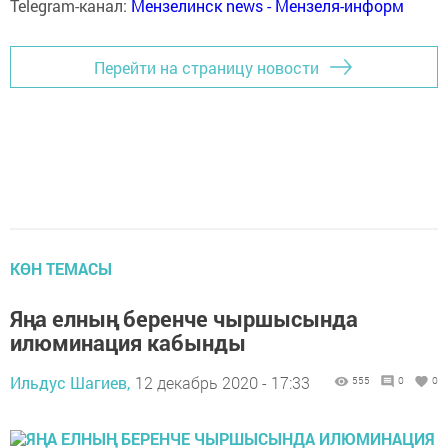
Telegram-канал:
Мензелинск news - Мензеля-информ
Перейти на страницу новости
КӨН ТЕМАСЫ
Яңа елның беренче чыршысында
илюминация кабынды
Ильдус Шагиев,
12 декабрь 2020 - 17:33
555
0
0