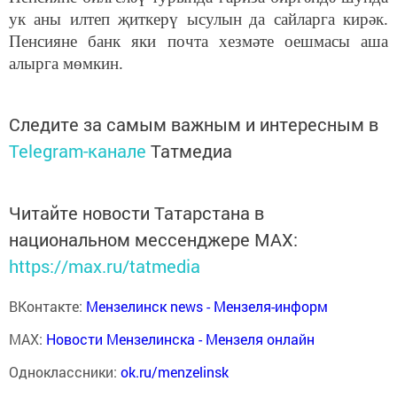
ук аны илтеп җиткерү
ысулын
да сайларга
кирәк.
Пенсияне банк яки почта хезмәте оешмасы аша
алырга мөмкин.
Следите за самым важным и интересным в
Telegram-канале
Татмедиа
Читайте новости Татарстана в
национальном мессенджере MАХ:
https://max.ru/tatmedia
ВКонтакте:
Мензелинск news - Мензеля-информ
MAX:
Новости Мензелинска - Мензеля онлайн
Одноклассники:
ok.ru/menzelinsk