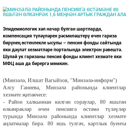
Эпидемиологик хәл начар булган шартларда,
компенсация түләүләрен рәсмиләштерү өчен гариза
бирүнең өстенлекле ысулы – пенсия фонды сайтында
яки дәүләт хезмәтләре порталында электрон рәвештә.
Шулай ук гаризаны пенсия фонды клиент хезмәте яки
МФЦ аша да бирергә мөмкин.
(Минзәлә, Илшат Вагыйзов, "Минзәлә-информ")
Алсу Ганиева, Минзәлә районында клиентлар
хезмәте җитәкчесе:
- Район халкыннан килгән сораулар, 80 яшьтән
өлкәнрәкләр өчен пенсиягә өстәмә түләүләр
турында Минзәлә районында клиентлар хезмәте
аңлатмалар бирә. 80 яшь тулгач, картлык буенча