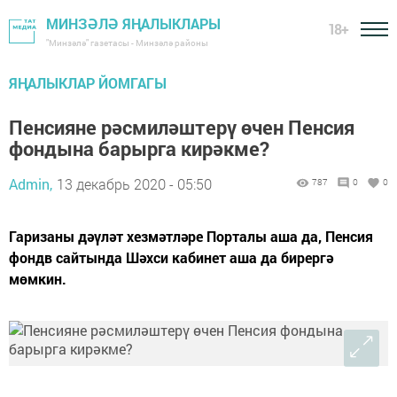
МИНЗӘЛӘ ЯҢАЛЫКЛАРЫ
18+
"Минзәлә" газетасы - Минзәлә районы
ЯҢАЛЫКЛАР ЙОМГАГЫ
Пенсияне рәсмиләштерү өчен Пенсия
фондына барырга кирәкме?
Admin,
13 декабрь 2020 - 05:50
787
0
0
Гаризаны дәүләт хезмәтләре Порталы аша да, Пенсия
фондв сайтында Шәхси кабинет аша да бирергә
мөмкин.