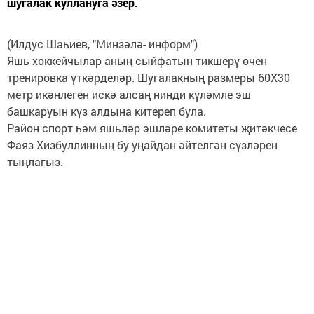
шугалак куллануга әзер.
(Илдус Шаһиев, "Минзәлә- информ")
Яшь хоккейчылар аның сыйфатын тикшерү өчен
тренировка үткәрделәр. Шугалакның размеры 60Х30
метр икәнлеген искә алсаң нинди күләмле эш
башкаруын күз алдына китереп була.
Район спорт һәм яшьләр эшләре комитеты җитәкчесе
Фаяз Хизбуллинның бу уңайдан әйтелгән сүзләрен
тыңлагыз.