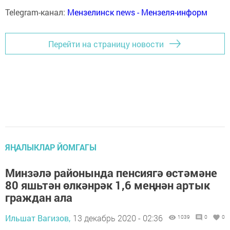
Telegram-канал:
Мензелинск news - Мензеля-информ
Перейти на страницу новости
ЯҢАЛЫКЛАР ЙОМГАГЫ
Минзәлә районында пенсиягә өстәмәне
80 яшьтән өлкәнрәк 1,6 меңнән артык
граждан ала
Ильшат Вагизов,
13 декабрь 2020 - 02:36
1039
0
0