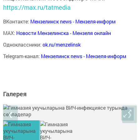
https://max.ru/tatmedia
ВКонтакте:
Мензелинск news - Мензеля-информ
MAX:
Новости Мензелинска - Мензеля онлайн
Одноклассники:
ok.ru/menzelinsk
Telegram-канал:
Мензелинск news - Мензеля-информ
Галерея
❮
❯