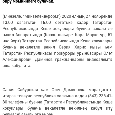
бирү мөмкинлеге булачак.
(Минзәлә, "Минзәлә-информ") 2020 елның 27 ноябрендә
13.00 сәгатьтән 15.00 сәгатькә кадәр Татарстан
Республикасында Кеше хокуклары буенча вәкаләтле
вәкил Аппаратында (Казан шәһәре, Карл Маркс ур., 61
нче йорт) Татарстан Республикасында Кеше хокуклары
буенча вәкаләтле вәкил Сәрия Харис кызы һәм
Татарстан Республикасы прокуроры урынбасары Олег
Александрович Даминов гражданнарны видеоэлемтә
аша кабул итә.
Сәрия Сабурская һәм Олег Даминовка мөрәҗәгать
итәргә теләүче республика халкына алдан (843) 236-41-
80 телефоны буенча (Татарстан Республикасында Кеше
хокуклары буенча вәкаләтле вәкилнең кабул итү
бүлмәсе) язылырга кирәк.