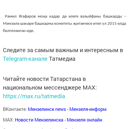
Рамил Ягафаров моңа кадәр дә әлеге вазыйфаны башкарды –
Минзәлә шәһәре башкарма комитеты җитәкчесе итеп ул 2015 елда
билгеләнгән иде.
Следите за самым важным и интересным в
Telegram-канале
Татмедиа
Читайте новости Татарстана в
национальном мессенджере MАХ:
https://max.ru/tatmedia
ВКонтакте:
Мензелинск news - Мензеля-информ
MAX:
Новости Мензелинска - Мензеля онлайн