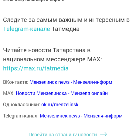
Следите за самым важным и интересным в
Telegram-канале
Татмедиа
Читайте новости Татарстана в
национальном мессенджере MАХ:
https://max.ru/tatmedia
ВКонтакте:
Мензелинск news - Мензеля-информ
MAX:
Новости Мензелинска - Мензеля онлайн
Одноклассники:
ok.ru/menzelinsk
Telegram-канал:
Мензелинск news - Мензеля-информ
Перейти на страницу новости