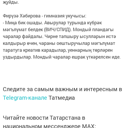
җуйды.
Фирүзә Хәбирова - гимназия укучысы:
- Миңа бик ошады. Авырулар турында күбрәк
мәгълүмат белдек (ВИЧ/СПИД). Мондый пландагы
чаралар файдалы. Чирне тапшыру ысулларын истә
калдырыр өчен, чараны оештыручылар мәгълүмат
таратуга креатив карадылар, уеннарның төрләрен
уздырдылар. Мондый чаралар ешрак үткәрелсен иде.
Следите за самым важным и интересным в
Telegram-канале
Татмедиа
Читайте новости Татарстана в
национальном мессенджере MАХ: