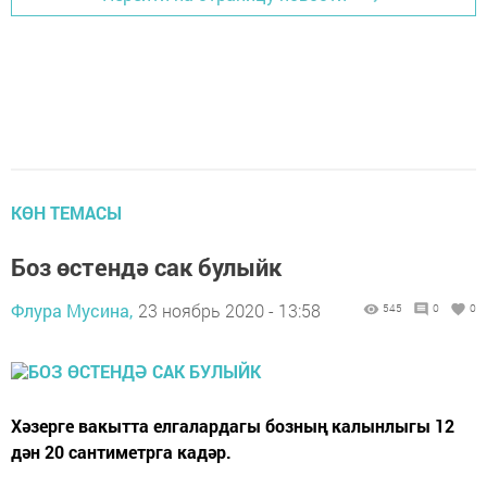
КӨН ТЕМАСЫ
Боз өстендә сак булыйк
Флура Мусина,
23 ноябрь 2020 - 13:58
545
0
0
Хәзерге вакытта елгалардагы бозның калынлыгы 12
дән 20 сантиметрга кадәр.