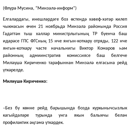
(Флүрә Мусина, “Минзәлә-информ”)
Елгалардагы, инешләрдәге боз өстендә хәвеф-хәтәр килеп
чыкмасын өчен 21 ноябрьдә
Минзәлә районында Россия
Гадәттән тыш хәлләр министрлыгының ТР буенча баш
идарәсе ГПС ФГСның 15 нче янгын-коткару отряды, 122 нче
янгын-коткару часте начальнигы Виктор Комаров һәм
районның адмиинстратив комиссиясе баш белгече
Миләүшә Кириченко тарафыннан Минзәлә елгасына рейд
үткәрелде.
Миләүшә Кириченко:
–Без бу көнне рейд барышында бозда куркынычсызлык
кагыйдәләре турында унга якын балыкчы белән
профилактик әңгәмә үткәрдек.