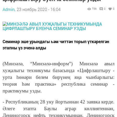
Admin,
23 ноябрь 2020 - 16:04
756
0
0
Семинар эше урындагы һәм читтән торып үткәрелгән
этапны үз эченә алды
(Ми
нзәлә, “Минзәлә-информ”)
Минзәлә авыл
хуҗалыгы техникумы базасында «Цифрлаштыру
-
урта һөнәри белем бирүнең яңа чынбарлыгы:
теория һәм практика» республика семинар -
практикумы узды.
- Республиканың 28 уку йортыннан 42 заявка керде.
Әлеге этапта Баулы аграр көллиятеннән,
Лениногорск нефть техникумыннан, Лениногорск