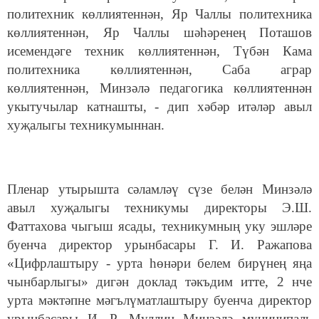
политехник көллиятеннән, Яр Чаллы политехника
көллиятеннән, Яр Чаллы шәһәренең Поташов
исемендәге техник көллиятеннән, Түбән Кама
политехника көллиятеннән, Саба аграр
көллиятеннән, Минзәлә педагогика көллиятеннән
укытучылар катнашты, - дип хәбәр итәләр авыл
хуҗалыгы техникумыннан.
Пленар утырышта сәламләү сүзе белән Минзәлә
авыл хуҗалыгы техникумы директоры Э.Ш.
Фаттахова чыгыш ясады, техникумны
ң
уку эшләре
буенча директор урынбасары Г.
И
. Ражапова
«Цифрлаштыру - урта һөнәри белем бирүнең яңа
чынбарлыгы» дигән доклад
тәкъдим итте
, 2 нче
урта мәктәпне мәгълүматлаштыру буенча директор
урынбасары И. Р. Муллин Минзәлә муниципаль