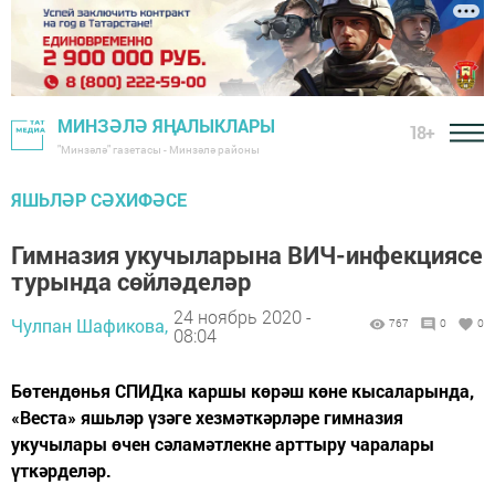
МИНЗӘЛӘ ЯҢАЛЫКЛАРЫ
18+
"Минзәлә" газетасы - Минзәлә районы
ЯШЬЛӘР СӘХИФӘСЕ
Гимназия укучыларына ВИЧ-инфекциясе
турында сөйләделәр
24 ноябрь 2020 -
Чулпан Шафикова,
767
0
0
08:04
Бөтендөнья СПИДка каршы көрәш көне кысаларында,
«Веста» яшьләр үзәге хезмәткәрләре гимназия
укучылары өчен сәламәтлекне арттыру чаралары
үткәрделәр.