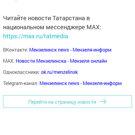
Читайте новости Татарстана в
национальном мессенджере MАХ:
https://max.ru/tatmedia
ВКонтакте:
Мензелинск news - Мензеля-информ
MAX:
Новости Мензелинска - Мензеля онлайн
Одноклассники:
ok.ru/menzelinsk
Telegram-канал:
Мензелинск news - Мензеля-информ
Перейти на страницу новости