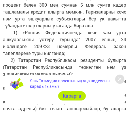
процент белән 300 мең сумнан 5 млн сумга кадәр
ташламалы кредит алырга мөмкин. Гаризаларны кече
һәм урта эшкуарлык субъектлары бер үк вакытта
түбәндәге шартларны үтәгәндә бирә ала:
1) «Россия Федерациясендә кече һәм урта
эшкуарлыкны үстерү турында" 2007 елның 24
июлендәге 209-ФЗ номерлы Федераль закон
таләпләренә туры килгәндә;
2) Татарстан Республикасы резиденты булырга
(Татарстан Республикасында теркәлгән һәм үз
эшчәнлеген гамәлгә ашыручы);
Гаризалар электрон рәвештә, Фасттрек.рф. порталы
Яшь Татмедиа проектының яңа видеосын
карадыгызмы?
аша кабул ителә.
Кызганычка каршы, барлык эшмәкәрләр дә үзләренең
Карарга
контакт мәгълүматларын (телефон номеры, электрон
почта адресы) бик теләп тапшырмыйлар, бу аларга
актуаль мәгълүмат җиткерү процессын шактый
катлауландыра. Алга таба элемтәләр җайга салыныр