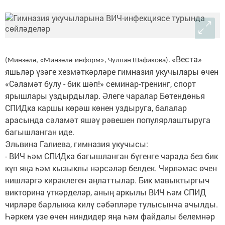
«Веста»
(Минзәлә, «Минзәлә-информ», Чулпан Шафикова).
яшьләр үзәге хезмәткәрләре гимназия укучылары өчен
«Сәламәт булу - бик шәп!» семинар-тренинг, спорт
ярышлары уздырдылар. Әлеге чаралар Бөтендөнья
СПИДка каршы көрәш көнен уздыруга, балалар
арасында сәламәт яшәү рәвешен популярлаштыруга
багышланган иде.
Эльвина Галиева, гимназия укучысы:
- ВИЧ һәм СПИДка багышланган бүгенге чарада без бик
күп яңа һәм кызыклы нәрсәләр белдек. Чирләмәс өчен
нишләргә кирәклеген аңлаттылар. Бик мавыктыргыч
викторина үткәрделәр, аның аркылы ВИЧ һәм СПИД
чирләре барлыкка килү сәбәпләре тулысынча ачылды.
Һәркем үзе өчен ниндидер яңа һәм файдалы белемнәр