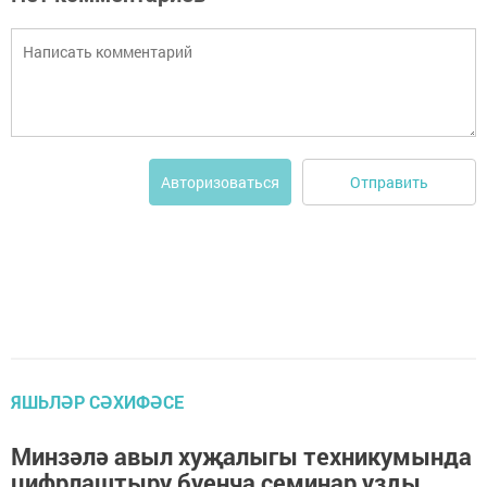
Отправить
Авторизоваться
ЯШЬЛӘР СӘХИФӘСЕ
Минзәлә авыл хуҗалыгы техникумында
цифрлаштыру буенча семинар узды