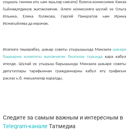
социаль тәэмин итү һәм яшьләр сәясәте) буенча комиссияне Хәмзә
Гыйләҗетдинов җитәкләячәк. Әлеге комиссиягә шулай ук Ольга
Ильина, Елена Голякова, Сергей Панкратов һәм Ирина
Исмәгыйлева да керәчәк.
Исегезгә төшерәбез, шәһәр советы утырышында Минзәлә
шәһәре
башкарма комитеты җитәкчесен билгеләү турында
кара кабул
ителде. Шулай ук утырыш барышында Минзәлә шәһәре советы
депутатлары тарафыннан гражданнарны кабул итү графигын
раслау һ.б. мәсьәләләр каралды.
Следите за самым важным и интересным в
Telegram-канале
Татмедиа