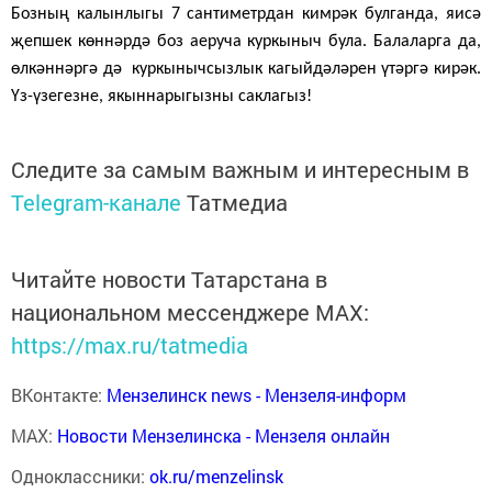
Бозның калынлыгы 7 сантиметрдан кимрәк булганда, яисә
җепшек көннәрдә боз аеруча куркыныч була. Балаларга да,
өлкәннәргә дә куркынычсызлык кагыйдәләрен үтәргә кирәк.
Үз-үзегезне, якыннарыгызны саклагыз!
Следите за самым важным и интересным в
Telegram-канале
Татмедиа
Читайте новости Татарстана в
национальном мессенджере MАХ:
https://max.ru/tatmedia
ВКонтакте:
Мензелинск news - Мензеля-информ
MAX:
Новости Мензелинска - Мензеля онлайн
Одноклассники:
ok.ru/menzelinsk