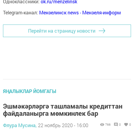
Одноклассники:
ok.ru/menzelinsk
Telegram-канал:
Мензелинск news - Мензеля-информ
Перейти на страницу новости
ЯҢАЛЫКЛАР ЙОМГАГЫ
Эшмәкәрләргә ташламалы кредиттан
файдаланырга мөмкинлек бар
Флура Мусина,
22 ноябрь 2020 - 16:00
766
0
0