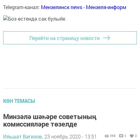
Telegram-канал:
Мензелинск news - Мензеля-информ
Перейти на страницу новости
КӨН ТЕМАСЫ
Минзәлә шәһәре советының
комиссияләре төзелде
Ильшат Вагизов,
23 ноябрь 2020 - 13:51
568
0
0