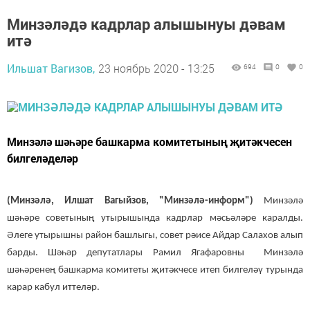
Минзәләдә кадрлар алышынуы дәвам
итә
Ильшат Вагизов,
23 ноябрь 2020 - 13:25
694
0
0
Минзәлә шәһәре башкарма комитетының җитәкчесен
билгеләделәр
(Минзәлә, Илшат Вагыйзов, "Минзәлә-информ")
Минзәлә
шәһәре советының утырышында кадрлар мәсьәләре каралды.
Әлеге утырышны район башлыгы, совет рәисе Айдар Салахов алып
барды. Шәһәр депутатлары Рамил Ягафаровны Минзәлә
шәһәренең башкарма комитеты җитәкчесе итеп билгеләү турында
карар кабул иттеләр.