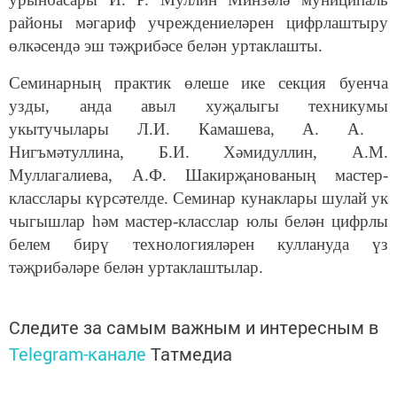
районы мәгариф учреждениеләрен цифрлаштыру
өлкәсендә эш тәҗрибәсе белән уртаклашты.
Семинарның практик өлеше ике секция буенча
узды, анда авыл хуҗалыгы
техникумы
укытучылары Л.
И
. Камашева, А. А.
Нигъмәтуллина, Б.И. Хәмидуллин, А.М.
Муллагалиева, А.Ф. Шакирҗанованың мастер-
класслары күрсәтелде. Семинар кунаклары шулай ук
чыгышлар һәм мастер-класслар юлы белән цифрлы
белем бирү технологияләрен куллануда үз
тәҗрибәләре белән уртаклаштылар.
Следите за самым важным и интересным в
Telegram-канале
Татмедиа