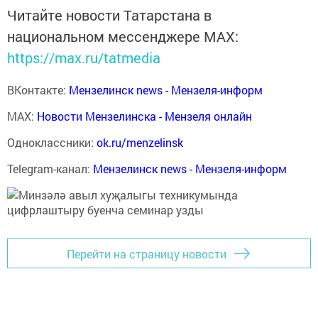
Читайте новости Татарстана в
национальном мессенджере MАХ:
https://max.ru/tatmedia
ВКонтакте:
Мензелинск news - Мензеля-информ
MAX:
Новости Мензелинска - Мензеля онлайн
Одноклассники:
ok.ru/menzelinsk
Telegram-канал:
Мензелинск news - Мензеля-информ
Перейти на страницу новости