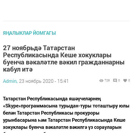
ЯҢАЛЫКЛАР ЙОМГАГЫ
27 ноябрьдә Татарстан
Республикасында Кеше хокуклары
буенча вәкаләтле вәкил гражданнарны
кабул итә
Admin,
23 ноябрь 2020 - 15:41
728
0
0
Татарстан Республикасында яшәүчеләрнең
«Skype»программасына турыдан-туры тоташтыру юлы
белән Татарстан Республикасы прокуроры
урынбасарына һәм Татарстан Республикасында Кеше
хокуклары буенча вәкаләтле вәкилгә үз сорауларын