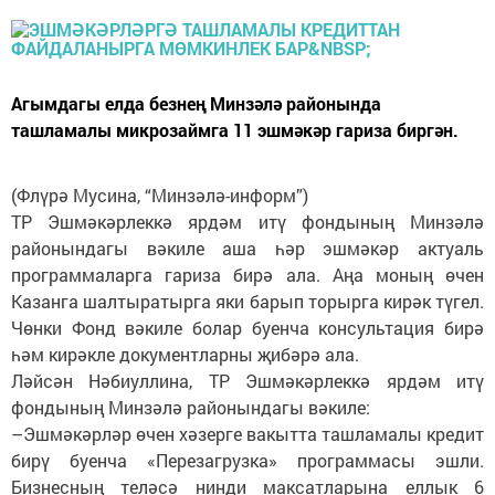
Агымдагы елда безнең Минзәлә районында
ташламалы микрозаймга 11 эшмәкәр гариза биргән.
(Флүрә Мусина, “Минзәлә-информ”)
ТР Эшмәкәрлеккә ярдәм итү фондының Минзәлә
районындагы вәкиле аша һәр эшмәкәр актуаль
программаларга гариза бирә ала. Аңа моның өчен
Казанга шалтыратырга яки барып торырга кирәк түгел.
Чөнки Фонд вәкиле болар буенча консультация бирә
һәм кирәкле документларны җибәрә ала.
Ләйсән Нәбиуллина, ТР Эшмәкәрлеккә ярдәм итү
фондының Минзәлә районындагы вәкиле:
–Эшмәкәрләр өчен хәзерге вакытта ташламалы кредит
бирү буенча «Перезагрузка» программасы эшли.
Бизнесның теләсә нинди максатларына еллык 6