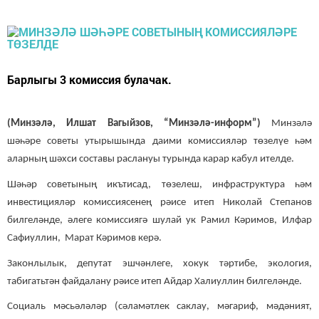
Барлыгы 3 комиссия булачак.
(Минзәлә, Илшат Вагыйзов, “Минзәлә-информ”)
Минзәлә
шәһәре советы утырышында даими комиссияләр төзелүе һәм
аларның шәхси составы раслануы турында карар кабул ителде.
Шәһәр советының икътисад, төзелеш, инфраструктура һәм
инвестицияләр комиссиясенең рәисе итеп Николай Степанов
билгеләнде, әлеге комиссиягә шулай ук Рамил Кәримов, Илфар
Сафиуллин, Марат Кәримов керә.
Законлылык, депутат эшчәнлеге, хокук тәртибе, экология,
табигатьтән файдалану рәисе итеп Айдар Халиуллин билгеләнде.
Социаль мәсьәләләр (сәламәтлек саклау, мәгариф, мәдәният,