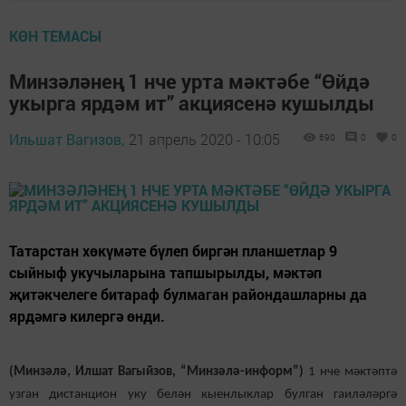
КӨН ТЕМАСЫ
Минзәләнең 1 нче урта мәктәбе “Өйдә
укырга ярдәм ит” акциясенә кушылды
Ильшат Вагизов,
21 апрель 2020 - 10:05
690
0
0
Татарстан хөкүмәте бүлеп биргән планшетлар 9
сыйныф укучыларына тапшырылды, мәктәп
җитәкчелеге битараф булмаган райондашларны да
ярдәмгә килергә өнди.
(Минзәлә, Илшат Вагыйзов, “Минзәлә-информ”)
1 нче мәктәптә
узган дистанцион уку белән кыенлыклар булган гаиләләргә