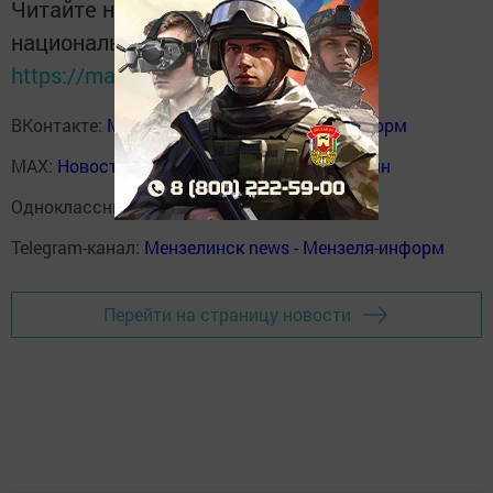
Читайте новости Татарстана в
национальном мессенджере MАХ:
https://max.ru/tatmedia
ВКонтакте:
Мензелинск news - Мензеля-информ
MAX:
Новости Мензелинска - Мензеля онлайн
Одноклассники:
ok.ru/menzelinsk
Telegram-канал:
Мензелинск news - Мензеля-информ
Перейти на страницу новости