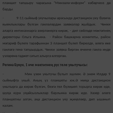
планшет тапшыру чарасына “Минзәлә-информ” хәбәрчесе дә
барды
- 9-11 сыйныф укучылары арасында дистанцион уку буенча
кыенлыклары булган гаиләләрдән заявкалар җыйдык. Чөнки
аларга имтиханнарга әзерләнергә кирәк, - дип сөйләде мәктәпнең
директоры Ольга Ильина. - Район башкарма комитеты, район
мәгариф бүлеге тарафыннан 3 планшет бүлеп бирелде, әлегә ике
гаиләгә генә тапшырдык. Чөнки заявка биргән өченче гаилә инде
үзләренә гаджет сатып алырга өлгергән.
Регина Букун, 1 нче мәктәпнең рус теле укытучысы:
- Мин үзем укытучы булып эшлим. Ә энем Илдар 9
сыйныфта укый. Аның үз планшеты юк.Ә миңа дистанцион
укытырга да кирәк булгач, безгә гел бүлешеп торырга кирәк иде,
шуңа күрә уңайсызлыклар барлыкка кирәк иде. Хәзер әлеге
планшетны алгач, аңа дистанцион уку җиңеләер, дип ышанып
калам.