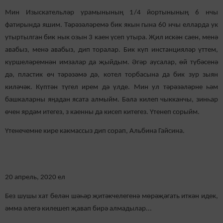
Мин Изыскательләр урамынының 1/4 йортынының 6 нчы
фатирында яшим. Тәрәзәләремә бик якын гына 60 нчы елларда ук
утыртылган бик нык озын 3 каен үсеп утыра. Җил искән саен, менә
авабыз, менә авабыз, дип торалар. Бик күп инстанцияләр үттем,
күршеләремнән имзалар да җыйдым. Әгәр аусалар, өй түбәсенә
дә, пластик өч тәрәзәмә дә, котел торбасына да бик зур зыян
киләчәк. Күптән түгел ирем дә үлде. Мин ул тәрәзәләрне һәм
башкаларны яңадан ясата алмыйм. Бәла килеп чыкканчы, зинһар
өчен ярдәм итегез, з каенны да кисеп китегез. Үтенеп сорыйм.
Үтенечемне кире какмассыз дип сорап, Альбина Гайсина.
20 апрель, 2020 ел
Без шушы хат белән шәһәр җитәкчелегенә мөрәҗәгать иткән идек,
әмма әлегә килешеп җавап бирә алмадылар...