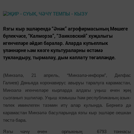
Язгы кыр эшләрендә “Әнәк” агрофирмасының Мөшеге
бүлекчәсе, “Калморза”, “Заиковский” хуҗалыгы
игенчеләре әйдәп баралар. Аларда күпьеллык
үләннәрне һәм көзге культураларны өстәмә
тукландыру, тырмалау, дым каплату төгәлләнде.
(Минзәлә, 21 апрель, “Минзәлә-информ”, Дилфас
Галиев)
Дөньяда коронавирус авыруы таралуга карамастан,
Минзәлә игенчеләре кырларда алдагы уңыш өчен җиң
сызганып эшлиләр. Уңыш язмышы һәм республиканың азык-
төлек иминлеген тәэмин итү алар кулында. Бернигә дә
карамастан Минзәлә басуларында язгы кыр эшләре оешкан
төстә бара.
Язгы чәчү өчен орлыкның 6793 тоннасы