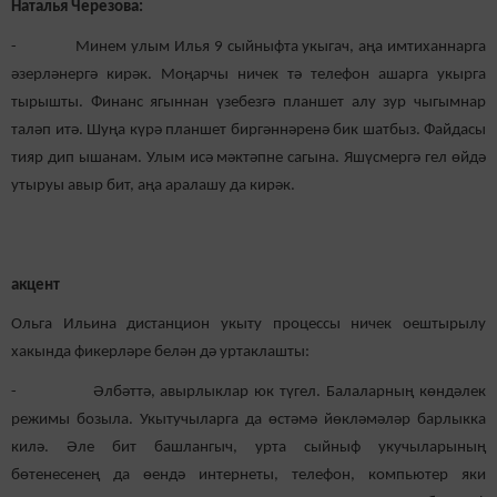
Наталья Черезова:
- Минем улым Илья 9 сыйныфта укыгач, аңа имтиханнарга
әзерләнергә кирәк. Моңарчы ничек тә телефон ашарга укырга
тырышты. Финанс ягыннан үзебезгә планшет алу зур чыгымнар
таләп итә. Шуңа күрә планшет биргәннәренә бик шатбыз. Файдасы
тияр дип ышанам. Улым исә мәктәпне сагына. Яшүсмергә гел өйдә
утыруы авыр бит, аңа аралашу да кирәк.
акцент
Ольга Ильина дистанцион укыту процессы ничек оештырылу
хакында фикерләре белән дә уртаклашты:
- Әлбәттә, авырлыклар юк түгел. Балаларның көндәлек
режимы бозыла. Укытучыларга да өстәмә йөкләмәләр барлыкка
килә. Әле бит башлангыч, урта сыйныф укучыларының
бөтенесенең да өендә интернеты, телефон, компьютер яки