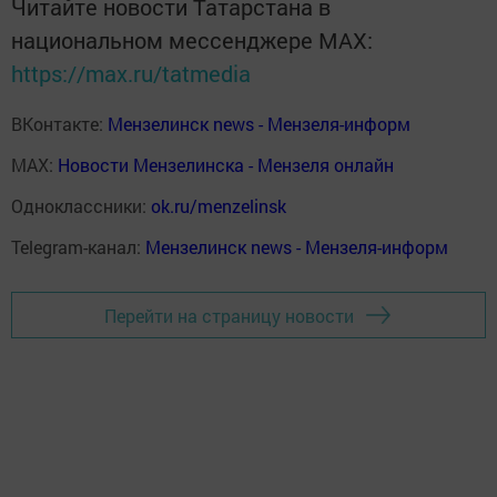
Читайте новости Татарстана в
национальном мессенджере MАХ:
https://max.ru/tatmedia
ВКонтакте:
Мензелинск news - Мензеля-информ
MAX:
Новости Мензелинска - Мензеля онлайн
Одноклассники:
ok.ru/menzelinsk
Telegram-канал:
Мензелинск news - Мензеля-информ
Перейти на страницу новости