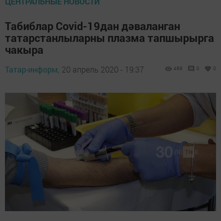
ЦЕНТРАЛЬНЫЕ НОВОСТИ
Табиблар Covid-19дан дәваланган
татарстанлыларны плазма тапшырырга
чакыра
Татар-информ,
20 апрель 2020 - 19:37
469
0
0