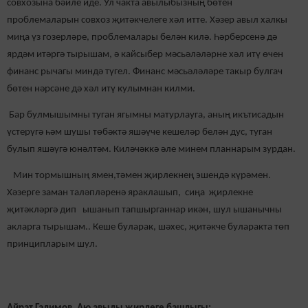
совхозына бәйле иде. Ул чакта авылыбызның бөтен
проблемаларын совхоз җитәкчелеге хәл итте. Хәзер авыл халкы
миңа үз гозерләре, проблемалары белән килә. Һәрберсенә дә
ярдәм итәргә тырышам, ә кайсыбер мәсьәләләрне хәл итү өчен
финанс рычагы миндә түгел. Финанс мәсьәләләре такыр булгач
бөтен нәрсәне дә хәл итү кулымнан килми.
Бар булмышымны туган ягымны матурлауга, аның икътисадын
үстерүгә һәм шушы төбәктә яшәүче кешеләр белән дус, туган
булып яшәүгә юнәлтәм. Киләчәккә әле минем планнарым зурдан.
Мин тормышның ямен,тәмен җирлекнең эшендә күрәмен.
Хәзерге заман таләпләренә яраклашып, сиңа җирлекне
җитәкләргә дип ышанып тапшырганнар икән, шул ышанычны
акларга тырышам.. Кеше буларак, шәхес, җитәкче буларакта төп
принципларым шул.