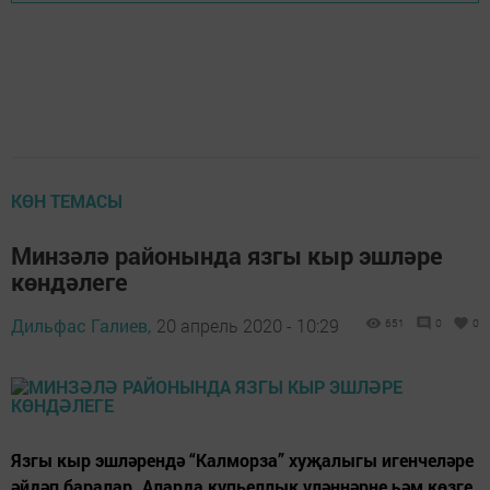
КӨН ТЕМАСЫ
Минзәлә районында язгы кыр эшләре
көндәлеге
Дильфас Галиев,
20 апрель 2020 - 10:29
651
0
0
Язгы кыр эшләрендә “Калморза” хуҗалыгы игенчеләре
әйдәп баралар. Аларда күпьеллык үләннәрне һәм көзге