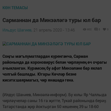
КӨН ТЕМАСЫ
Сарманнан да Минзәләгә туры юл бар
Ильдус Шагиев,
21 апрель 2020 - 13:46
802
0
0
Соңгы мәгълүматлардан күренгәнчә, Сарман
районында да короновирус белән чирләүнең өч очрагы
ачыкланган. Күрәмсең бу афәт Минзәләне бар яклап
чолгый башлады. Югары Көчләр безне
кисәтә:шаярмагыз, чир янәшәдә генә.
(Илдус Шаһиев, Минзәлә-информ). Бу юлы Яр Чаллыда
чирләүчеләр саны 16 га җитте, Тукай районында берәү.
Татарстанда җир йоктырган 50 кешенең 39 ы 18-60