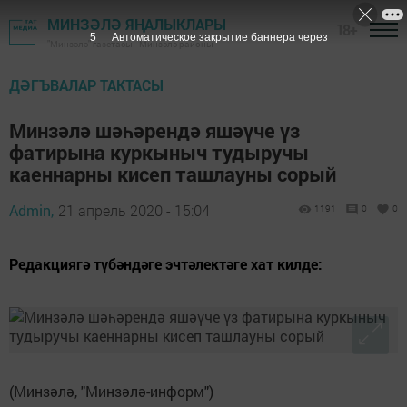
МИНЗӘЛӘ ЯҢАЛЫКЛАРЫ
18+
4
Автоматическое закрытие баннера через
"Минзәлә" газетасы - Минзәлә районы
ДӘГЪВАЛАР ТАКТАСЫ
Минзәлә шәһәрендә яшәүче үз
фатирына куркыныч тудыручы
каеннарны кисеп ташлауны сорый
Admin,
21 апрель 2020 - 15:04
1191
0
0
Редакциягә түбәндәге эчтәлектәге хат килде:
(Минзәлә, "Минзәлә-информ")