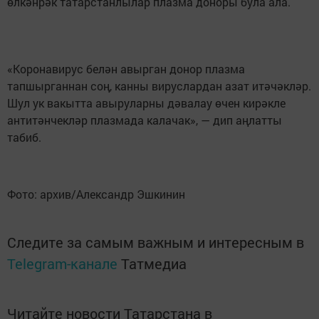
өлкәнрәк татарстанлылар плазма доноры була ала.
«Коронавирус белән авырган донор плазма
тапшырганнан соң, канны вируслардан азат итәчәкләр.
Шул ук вакытта авыруларны дәвалау өчен кирәкле
антитәнчекләр плазмада калачак», — дип аңлатты
табиб.
Фото: архив/Александр Эшкинин
Следите за самым важным и интересным в
Telegram-канале
Татмедиа
Читайте новости Татарстана в