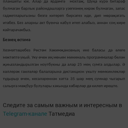
планшеты юк. Алар да ярдәмгә мохтаҗ. Шуңа күрә битараф
булмаган барлык райондашларга үзегезнең кирәк булмаган, запас
гаджетларыгызны безгә китереп бирсәгез иде, дип мөрәҗәгать
итәбез. Без аларны акт буенча кабул итеп алабыз, аннан соң кире
кайтарачакбыз.
Безнең өстәмә
Хезмәттәшебез Рөстәм Хәкимҗановның ике баласы да әлеге
мәктәптә укый. Уку өчен иң мөһим минималь программалар белән
җиһазландырылган ноутбукны да алар 25 мең сумга алдылар. Ә
хәллерәк гаиләләр балаларына дистанцион укыту мөмкинлекләр
тудырыр өчен, кесәләреннән хәтта 35 шәр мең сумнар чыгарып
салырга мәҗбүр булулары хакында хәбәрләр дә килеп иреште.
Следите за самым важным и интересным в
Telegram-канале
Татмедиа