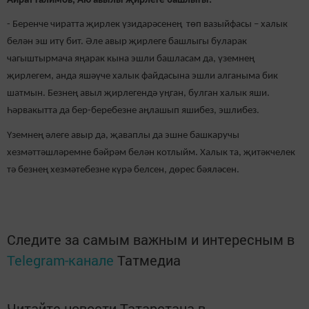
Айрат Галимов, Аю авылы җирлеге башлыгы:
- Беренче чиратта җирлек үзидарәсенең төп вазыйфасы – халык
белән эш итү бит. Әле авыр җирлеге башлыгы буларак
чагыштырмача яңарак кына эшли башласам да, үземнең
җирлегем, анда яшәүче халык файдасына эшли алганыма бик
шатмын. Безнең авыл җирлегендә уңган, булган халык яши.
Һәрвакытта да бер-беребезне аңлашып яшибез, эшлибез.
Үземнең әлеге авыр да, җаваплы да эшне башкаручы
хезмәттәшләремне бәйрәм белән котлыйм. Халык та, җитәкчелек
тә безнең хезмәтебезне күрә белсен, дөрес бәяләсен.
Следите за самым важным и интересным в
Telegram-канале
Татмедиа
Читайте новости Татарстана в