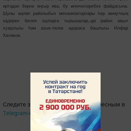
иртәдән бирле яңгыр ява, бу игенчеләребез файдасына.
Шуны аңлап районыбыз механизаторлары һәр минутның
кадерен белеп эшләргә тырышалар,-ди район авыл
хуҗалыгы һәм азык-төлек идарәсе башлыгы Илфар
Халиков.
Следите за самым важным и интересным в
Telegram-канале
Татмедиа