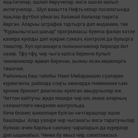
яшьтәгеләр, эшләп йөрүчеләр, яисә эшсез калып
интегүчеләр... Шул вакытта Нефтьчеләр поселогында
яшьләр футбол уйнаган, бәләкәй балалар паркта
йөргән. Аларны штрафка тартырга дип өндәмим, тик
"Куркынычсыз шәһәр" прогрммасы буенча фәлән хәтле
камера куелды дип күкрәк суккач, контроле дә булырга
тиештер. Күп органнарга полномочиеләр бирелде бит
хәзер. Тфү-тфү, чир чыга калса беренче булып
чиновниклар җавап бирәчәк, зыяны исән кешеләргә
төшәчәк.
Районның баш табибы Наил Мөбаракшин сүзләрен
күренгәнчә, районда соңгы көннәрдә пневмония һәм
хроник бронхит диагнозы куелган авыручылар юк.
Читтән кайтучы җиде кешедә чир юк, әмма аларның
сәламәтлеге көндәлек контрольдә.
Кече бизнес вәкилләре булган чәчтарашлар эшли
башлады. Алар үзләре чир чыганагы яисә таратучылар
булмас өчен барлык саклану чараларын да күрерләр
дип ышанабыз. Чөнки бу явыз чир, симптомсыз