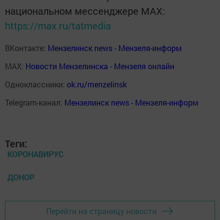
национальном мессенджере MАХ:
https://max.ru/tatmedia
ВКонтакте:
Мензелинск news - Мензеля-информ
MAX:
Новости Мензелинска - Мензеля онлайн
Одноклассники:
ok.ru/menzelinsk
Telegram-канал:
Мензелинск news - Мензеля-информ
Теги:
КОРОНАВИРУС
ДОНОР
Перейти на страницу новости