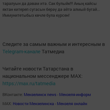
таралуын да дәвам итә. Сак булыйк!!! Аның кайсы
яктан китереп сугасын берәү дә әйтә алмый бугай...
Иммунитетыбыз көчле була күрсен!
Следите за самым важным и интересным в
Telegram-канале
Татмедиа
Читайте новости Татарстана в
национальном мессенджере MАХ:
https://max.ru/tatmedia
ВКонтакте:
Мензелинск news - Мензеля-информ
MAX:
Новости Мензелинска - Мензеля онлайн