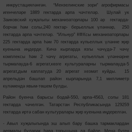
инкрустацияләнгән. “Мензелинские зори” агрофирмасы
игенчеләре 1889 гектарда арпа чәчтеләр. Шулай ук
Заиковский хуҗалыгы механизаторлары 100 әр гектарда-
борчак һәм солы,240 гектар- берьеллык үләннәр, 250
гектарда арпа чәчтеләр. “Ильнур” КФХсы механизаторлары
225 гектарда арпа һәм 70 гектарда күпьеллык үләнне җир
куенына иңдерде. Кичә кырларда язгы чәчүдә-7 чәчү
комплексы һәм 2 чәчү агрегаты, күпьеллык үләннәрне
тырмалауда-6 агрегат,көзге культураларны тырмалауда-5
агрегат,дым каплатуда 20 агрегат хезмәт куйды. 15
апрельдән башлап район кырларында 7,1 миллиметр
күләмендә явым-төшем булды.
Район буенча барысы бодай-550, арпа-4563, солы 181
гектарда чәчелгән. Татарстан Республикасында 129259
гектарда иртә сабан культуралары җир куенына иңдерелгән.
- Авыл хуҗалыгында эш алып бару башка тармаклардан
аермалы буларак һава торышына да бәйле. Менә бүген