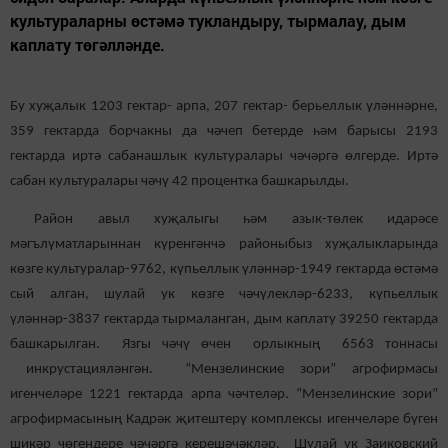
культураларны өстәмә тукландыру, тырмалау, дым
каплату төгәлләнде.
Бу хуҗалык 1203 гектар- арпа, 207 гектар- берьеллык үләннәрне,
359 гектарда борчакны да чәчеп бетерде һәм барысы 2193
гектарда иртә сабанашлык культуралары чәчәргә өлгерде. Иртә
сабан культуралары чәчү 42 процентка башкарылды.
Район авыл хуҗалыгы һәм азык-төлек идарәсе
мәгълүматларыннан күренгәнчә районыбыз хуҗалыкларында
көзге культуралар-9762, күпьеллык үләннәр-1949 гектарда өстәмә
сый алган, шулай ук көзге чәчүлекләр-6233, күпьеллык
үләннәр-3837 гектарда тырмаланган, дым каплату 39250 гектарда
башкарылган. Язгы чәчү өчен орлыкның 6563 тоннасы
инкрустацияләнгән. “Мензелинские зори” агрофирмасы
игенчеләре 1221 гектарда арпа чәчтеләр. “Мензелинские зори”
агрофирмасының Кадрәк җитештерү комплексы игенчеләре бүген
шикәр чөгендере чәчәргә керешәчәкләр. Шулай ук Заиковский