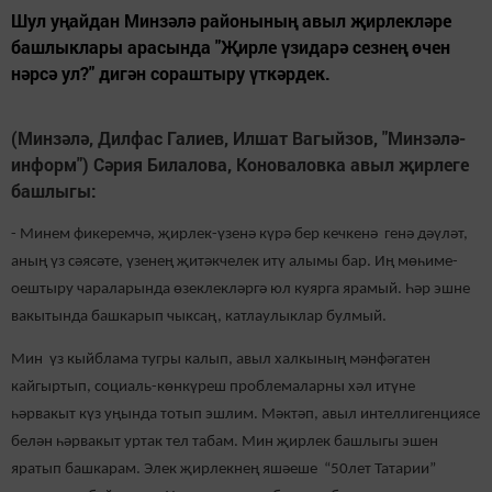
Шул уңайдан Минзәлә районының авыл җирлекләре
башлыклары арасында "Җирле үзидарә сезнең өчен
нәрсә ул?" дигән сораштыру үткәрдек.
(Минзәлә, Дилфас Галиев, Илшат Вагыйзов, "Минзәлә-
информ") Сәрия Билалова, Коноваловка авыл җирлеге
башлыгы:
- Минем фикеремчә, җирлек-үзенә күрә бер кечкенә генә дәүләт,
аның үз сәясәте, үзенең җитәкчелек итү алымы бар. Иң мөһиме-
оештыру чараларында өзеклекләргә юл куярга ярамый. Һәр эшне
вакытында башкарып чыксаң, катлаулыклар булмый.
Мин үз кыйблама тугры калып, авыл халкының мәнфәгатен
кайгыртып, социаль-көнкүреш проблемаларны хәл итүне
һәрвакыт күз уңында тотып эшлим. Мәктәп, авыл интеллигенциясе
белән һәрвакыт уртак тел табам. Мин җирлек башлыгы эшен
яратып башкарам. Элек җирлекнең яшәеше “50лет Татарии”