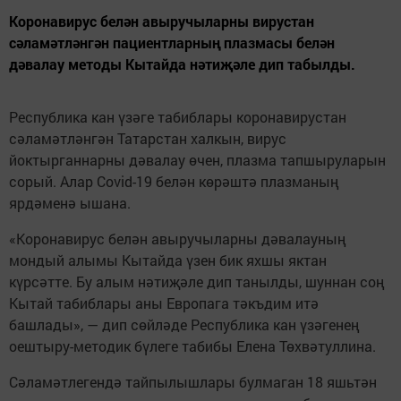
Коронавирус белән авыручыларны вирустан
сәламәтләнгән пациентларның плазмасы белән
дәвалау методы Кытайда нәтиҗәле дип табылды.
Республика кан үзәге табиблары коронавирустан
сәламәтләнгән Татарстан халкын, вирус
йоктырганнарны дәвалау өчен, плазма тапшыруларын
сорый. Алар Covid-19 белән көрәштә плазманың
ярдәменә ышана.
«Коронавирус белән авыручыларны дәвалауның
мондый алымы Кытайда үзен бик яхшы яктан
күрсәтте. Бу алым нәтиҗәле дип танылды, шуннан соң
Кытай табиблары аны Европага тәкъдим итә
башлады», — дип сөйләде Республика кан үзәгенең
оештыру-методик бүлеге табибы Елена Төхвәтуллина.
Сәламәтлегендә тайпылышлары булмаган 18 яшьтән