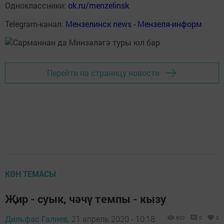
Одноклассники:
ok.ru/menzelinsk
Telegram-канал:
Мензелинск news - Мензеля-информ
Перейти на страницу новости
КӨН ТЕМАСЫ
Җир - суык, чәчү темпы - кызу
Дильфас Галиев,
21 апрель 2020 - 10:18
600
0
0