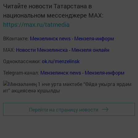
Читайте новости Татарстана в
национальном мессенджере MАХ:
https://max.ru/tatmedia
ВКонтакте:
Мензелинск news - Мензеля-информ
MAX:
Новости Мензелинска - Мензеля онлайн
Одноклассники:
ok.ru/menzelinsk
Telegram-канал:
Мензелинск news - Мензеля-информ
Перейти на страницу новости