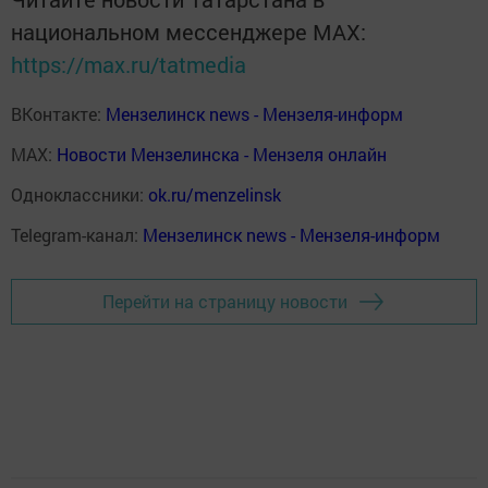
национальном мессенджере MАХ:
https://max.ru/tatmedia
ВКонтакте:
Мензелинск news - Мензеля-информ
MAX:
Новости Мензелинска - Мензеля онлайн
Одноклассники:
ok.ru/menzelinsk
Telegram-канал:
Мензелинск news - Мензеля-информ
Перейти на страницу новости