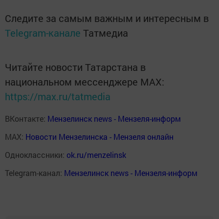
Следите за самым важным и интересным в
Telegram-канале
Татмедиа
Читайте новости Татарстана в
национальном мессенджере MАХ:
https://max.ru/tatmedia
ВКонтакте:
Мензелинск news - Мензеля-информ
MAX:
Новости Мензелинска - Мензеля онлайн
Одноклассники:
ok.ru/menzelinsk
Telegram-канал:
Мензелинск news - Мензеля-информ