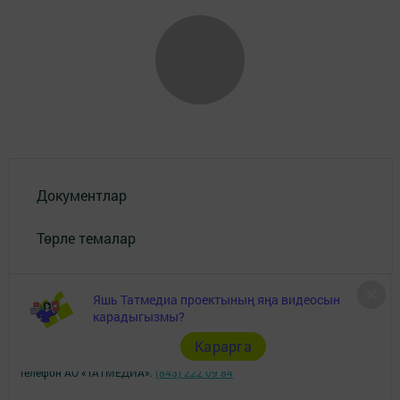
Документлар
Төрле темалар
Яшь Татмедиа проектының яңа видеосын
карадыгызмы?
Карарга
Телефон АО «ТАТМЕДИА»:
(843) 222 09 84