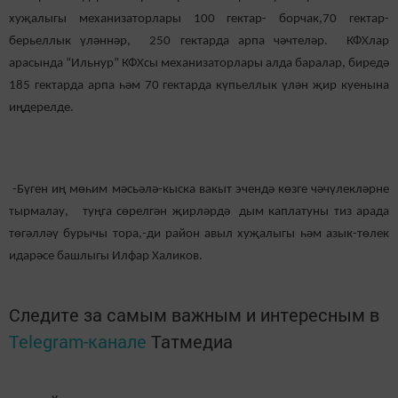
хуҗалыгы механизаторлары 100 гектар- борчак,70 гектар-
берьеллык үләннәр, 250 гектарда арпа чәчтеләр. КФХлар
арасында “Ильнур” КФХсы механизаторлары алда баралар, биредә
185 гектарда арпа һәм 70 гектарда күпьеллык үлән җир куенына
иңдерелде.
-Бүген иң мөһим мәсьәлә-кыска вакыт эчендә көзге чәчүлекләрне
тырмалау, туңга сөрелгән җирләрдә дым каплатуны тиз арада
төгәлләү бурычы тора,-ди район авыл хуҗалыгы һәм азык-төлек
идарәсе башлыгы Илфар Халиков.
Следите за самым важным и интересным в
Telegram-канале
Татмедиа