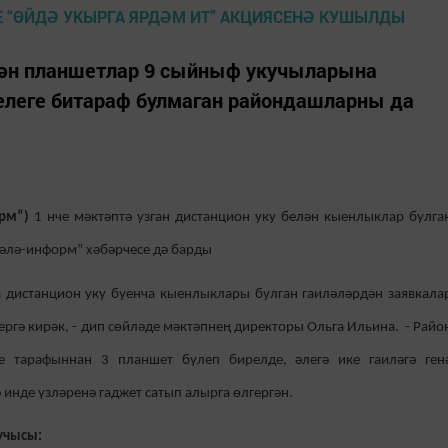
ргән планшетлар 9 сыйныф укучыларына
леге битараф булмаган райондашларны да
рм”)
1 нче мәктәптә узган дистанцион уку белән кыенлыклар булга
әлә-информ” хәбәрчесе дә барды
анцион уку буенча кыенлыклары булган гаиләләрдән заявкала
ргә кирәк, - дип сөйләде мәктәпнең директоры Ольга Ильина. - Райо
е тарафыннан 3 планшет бүлеп бирелде, әлегә ике гаиләгә ген
 инде үзләренә гаджет сатып алырга өлгергән.
тучысы: