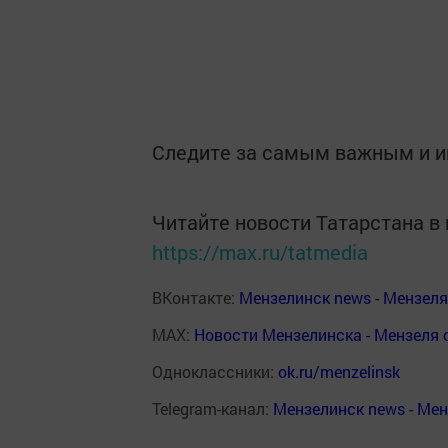
Следите за самым важным и 
Читайте новости Татарстана 
https://max.ru/tatmedia
ВКонтакте:
Мензелинск news - Мензел
MAX:
Новости Мензелинска - Мензеля 
Одноклассники:
ok.ru/menzelinsk
Telegram-канал:
Мензелинск news - Ме