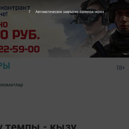
6
Автоматическое закрытие баннера через
РЫ
18+
 хезмәтләр
ү темпы - кызу