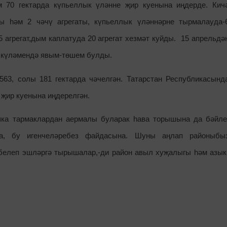
м 70 гектарда күпьеллык үләнне җир куенына иңдерде. Кич
ы һәм 2 чәчү агрегаты, күпьеллык үләннәрне тырмалауда-
5 агрегат,дым каплатуда 20 агрегат хезмәт куйды. 15 апрельдә
 күләмендә явым-төшем булды.
563, солы 181 гектарда чәчелгән. Татарстан Республикасынд
 җир куенына иңдерелгән.
ка тармаклардан аермалы буларак һава торышына да бәйле
а, бу игенчеләребез файдасына. Шуны аңлап районыбы
белеп эшләргә тырышалар,-ди район авыл хуҗалыгы һәм азык