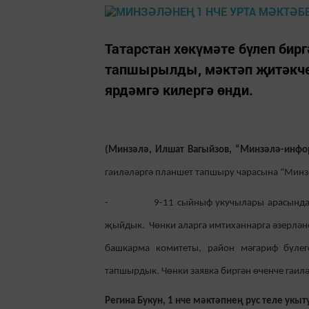
Татарстан хөкүмәте бүлеп би
тапшырылды, мәктәп җитәкче
ярдәмгә килергә өнди.
(Минзәлә, Илшат Вагыйзов, “Минзәлә-инфо
гаиләләргә планшет тапшыру чарасына “Минз
- 9-11 сыйныф укучылары арасында дист
җыйдык. Чөнки аларга имтиханнарга әзерләне
башкарма комитеты, район мәгариф бүлег
тапшырдык. Чөнки заявка биргән өченче гаилә
Регина Букун, 1 нче мәктәпнең рус теле укы