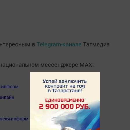
интересным в
Telegram-канале
Татмедиа
в национальном мессенджере MАХ:
я-информ
онлайн
нзеля-информ