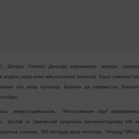
рм”, Дилфас Галиев)
Дөньяда коронавирус авыруы таралуг
да алдагы уңыш өчен җиң сызганып эшлиләр. Уңыш язмышы һә
тәэмин итү алар кулында. Бернигә дә карамастан Минзәл
тә бара.
сы инкрустацияләнгән. “Мензелинские зори” агрофирмас
әр. Шулай ук Заиковский хуҗалыгы механизаторлары 100 ә
ерьеллык үләннәр, 250 гектарда арпа чәчтеләр. “Ильнур” КФХс