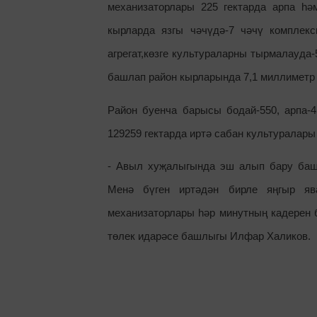
механизаторлары 225 гектарда арпа һә
кырларда язгы чәчүдә-7 чәчү комплекс
агрегат,көзге культураларны тырмалауда-
башлап район кырларында 7,1 миллиметр
Район буенча барысы бодай-550, арпа-4
129259 гектарда иртә сабан культуралары
- Авыл хуҗалыгында эш алып бару баш
Менә бүген иртәдән бирле яңгыр яв
механизаторлары һәр минутның кадерен 
төлек идарәсе башлыгы Илфар Халиков.