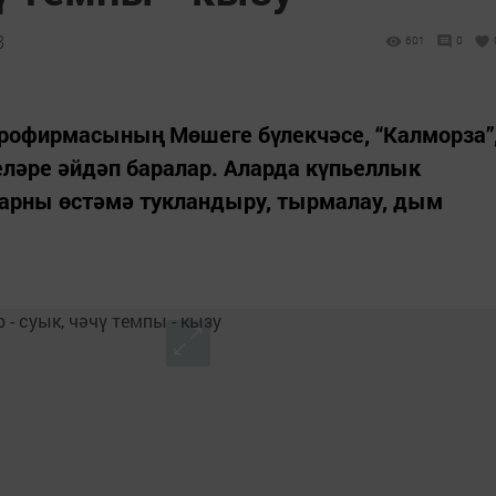
8
601
0
грофирмасының Мөшеге бүлекчәсе, “Калморза”
ләре әйдәп баралар. Аларда күпьеллык
ларны өстәмә тукландыру, тырмалау, дым