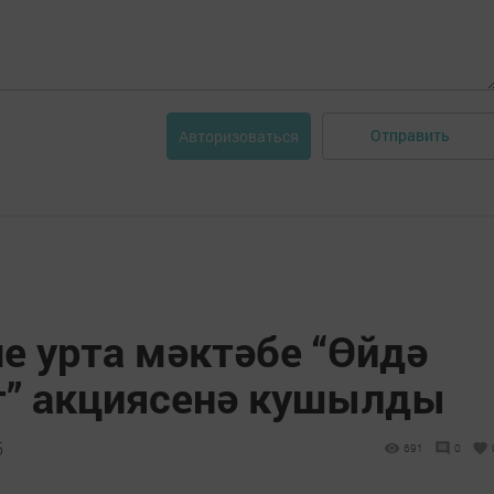
Отправить
Авторизоваться
е урта мәктәбе “Өйдә
т” акциясенә кушылды
5
691
0