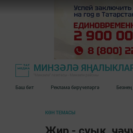
МИНЗӘЛӘ ЯҢАЛЫКЛА
"Минзәлә" газетасы - Минзәлә районы
Баш бит
Реклама бирүчеләргә
Безнең
КӨН ТЕМАСЫ
Җир - суык, чәч