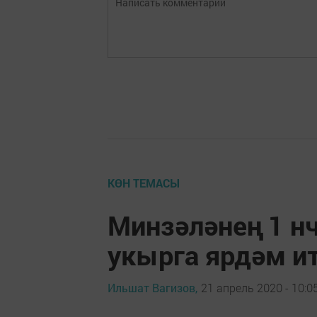
КӨН ТЕМАСЫ
Минзәләнең 1 нч
укырга ярдәм и
Ильшат Вагизов,
21 апрель 2020 - 10:0