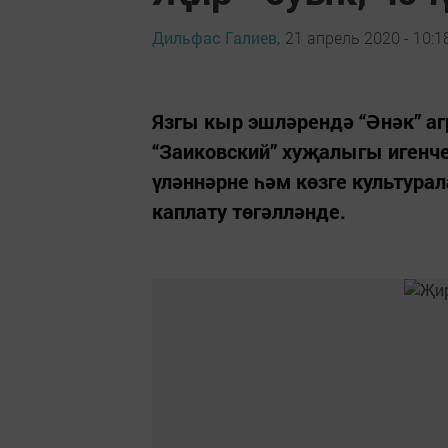
Дильфас Галиев,
21 апрель 2020 - 10:1
Язгы кыр эшләрендә “Әнәк” а
“Заиковский” хуҗалыгы игенче
үләннәрне һәм көзге культура
каплату төгәлләнде.