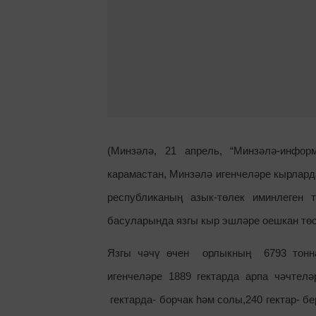
(Минзәлә, 21 апрель, “Минзәлә-инфо
карамастан, Минзәлә игенчеләре кырлар
республиканың азык-төлек иминлеген 
басуларында язгы кыр эшләре оешкан төс
Язгы чәчү өчен орлыкның 6793 тонна
игенчеләре 1889 гектарда арпа чәчтел
гектарда- борчак һәм солы,240 гектар- б