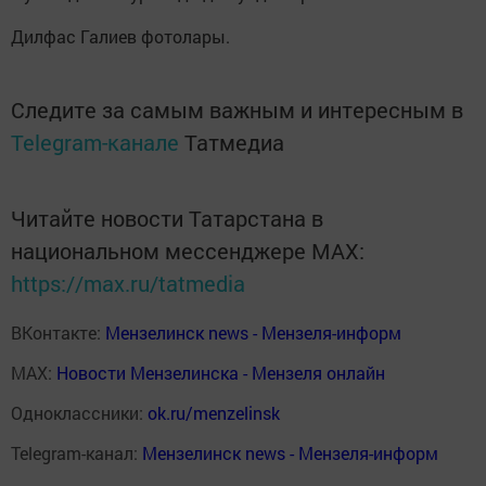
Дилфас Галиев фотолары.
Следите за самым важным и интересным в
Telegram-канале
Татмедиа
Читайте новости Татарстана в
национальном мессенджере MАХ:
https://max.ru/tatmedia
ВКонтакте:
Мензелинск news - Мензеля-информ
MAX:
Новости Мензелинска - Мензеля онлайн
Одноклассники:
ok.ru/menzelinsk
Telegram-канал:
Мензелинск news - Мензеля-информ