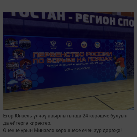
Егор Юнзель үлчәү авырлыгында 24 көрәшче булуын
да әйтергә кирәктер.
Өченче урын Минзәлә көрәшчесе өчен зур дәрәҗә!