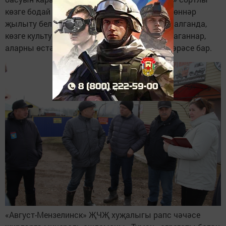
көзге бодай чәчелгән. Болай яхшы күренә, көннәр
җылыту белән тырмаларга кирәк. Гомумән алганда,
көзге культуралар кышны яхшы гына кышлаганнар,
аларны өстәмә тукландыруны башлап җибәрәсе бар.
«Август-Мензелинск» ҖЧҖ хуҗалыгы рапс чәчәсе