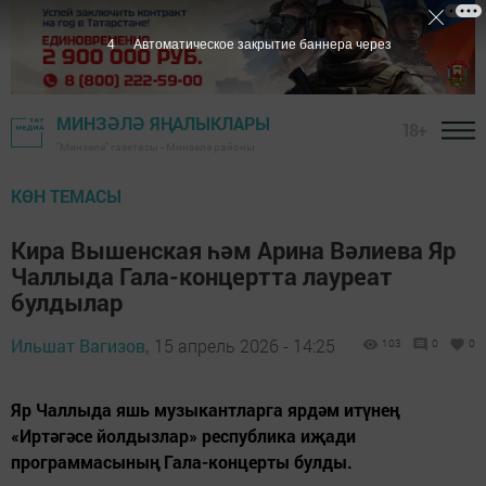
2
Автоматическое закрытие баннера через
МИНЗӘЛӘ ЯҢАЛЫКЛАРЫ
18+
"Минзәлә" газетасы - Минзәлә районы
КӨН ТЕМАСЫ
Кира Вышенская һәм Арина Вәлиева Яр
Чаллыда Гала-концертта лауреат
булдылар
Ильшат Вагизов,
15 апрель 2026 - 14:25
103
0
0
Яр Чаллыда яшь музыкантларга ярдәм итүнең
«Иртәгәсе йолдызлар» республика иҗади
программасының Гала-концерты булды.