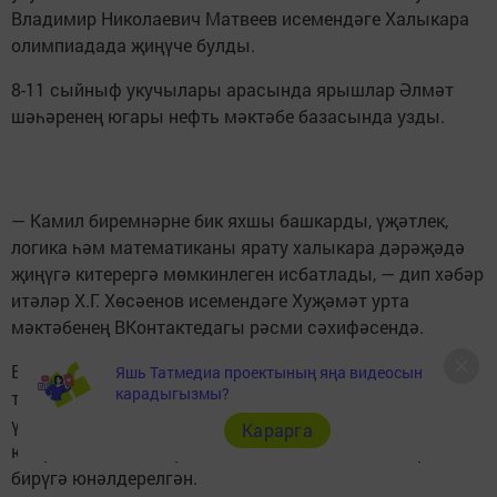
Владимир Николаевич Матвеев исемендәге Халыкара
олимпиадада җиңүче булды.
8-11 сыйныф укучылары арасында ярышлар Әлмәт
шәһәренең югары нефть мәктәбе базасында узды.
— Камил биремнәрне бик яхшы башкарды, үҗәтлек,
логика һәм математиканы ярату халыкара дәрәҗәдә
җиңүгә китерергә мөмкинлеген исбатлады, — дип хәбәр
итәләр Х.Г. Хөсәенов исемендәге Хуҗәмәт урта
мәктәбенең ВКонтактедагы рәсми сәхифәсендә.
В.Н. Матвеев исемендәге Олимпиада инженерлык,
Яшь Татмедиа проектының яңа видеосын
карадыгызмы?
техник һәм табигый фәннәр белән кызыксынуны
үстерүгә, чын талантларны ачыклауга һәм аларга
Карарга
югары мәктәпкә кергәндә өстәмә мөмкинлекләр
бирүгә юнәлдерелгән.