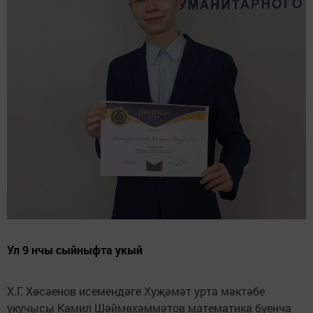
Ул 9 нчы сыйныфта укый
Х.Г. Хөсәенов исемендәге Хуҗәмәт урта мәктәбе
укучысы Камил Шәймөхәммәтов математика буенча