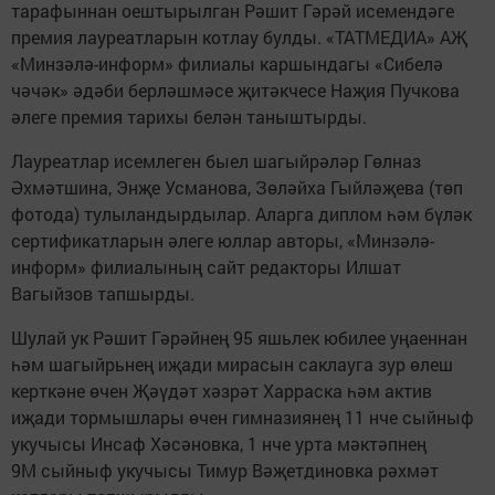
тарафыннан оештырылган Рәшит Гәрәй исемендәге
премия лауреатларын котлау булды. «ТАТМЕДИА» АҖ
«Минзәлә-информ» филиалы каршындагы «Сибелә
чәчәк» әдәби берләшмәсе җитәкчесе Наҗия Пучкова
әлеге премия тарихы белән таныштырды.
Лауреатлар исемлеген быел шагыйрәләр Гөлназ
Әхмәтшина, Энҗе Усманова, Зөләйха Гыйләҗева (төп
фотода) тулыландырдылар. Аларга диплом һәм бүләк
сертификатларын әлеге юллар авторы, «Минзәлә-
информ» филиалының сайт редакторы Илшат
Вагыйзов тапшырды.
Шулай ук Рәшит Гәрәйнең 95 яшьлек юбилее уңаеннан
һәм шагыйрьнең иҗади мирасын саклауга зур өлеш
керткәне өчен Җәүдәт хәзрәт Харраска һәм актив
иҗади тормышлары өчен гимназиянең 11 нче сыйныф
укучысы Инсаф Хәсәновка, 1 нче урта мәктәпнең
9М сыйныф укучысы Тимур Вәҗетдиновка рәхмәт