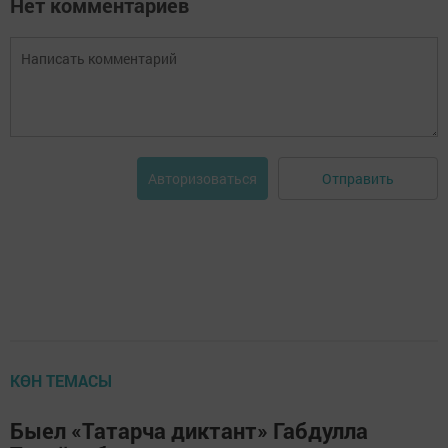
Нет комментариев
Отправить
Авторизоваться
КӨН ТЕМАСЫ
Быел «Татарча диктант» Габдулла