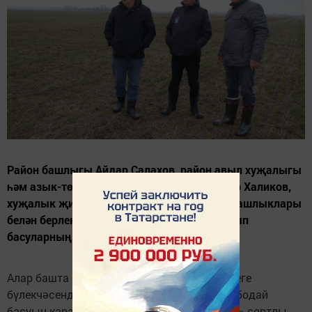
Район башлыгы Айдар Салахов, район авыл хуҗалыгы
һәм азык-төлек идарәсе начальнигы Илфар Халиков,
хуҗалык җитәкчеләре, авыл җирлекләре башлыклары
белән берлектә хуҗалык басуларында булып
басуларның торышына бәя бирделәр.
Алар башта «Әнәк» агрофирмасының Мөшеге
бүлекчәсендә 326 гектарда чәчелгән көзге бодай
басуын карадылар. Бу басуда «Ермолаевка» сортлы