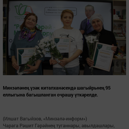
Минзәләнең үзәк китапханәсендә шагыйрьнең 95
еллыгына багышланган очрашу үткәрелде.
(Илшат Вагыйзов, «Минзәлә-информ»)
Чарага Рәшит Гәрәйнең туганнары, авылдашлары,