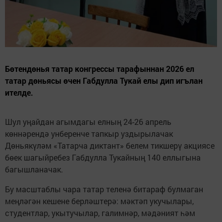
Бөтендөнья татар конгрессы тарафыннан 2026 ел
татар дөньясы өчен Габдулла Тукай елы дип игълан
ителде.
Шул уңайдан агымдагы елның 24-26 апрель
көннәрендә унберенче тапкыр уздырылачак
Дөньякүләм «Татарча диктант» белем тикшерү акциясе
бөек шагыйребез Габдулла Тукайның 140 еллыгына
багышланачак.
Бу масштаблы чара татар теленә битараф булмаган
меңләгән кешене берләштерә: мәктәп укучылары,
студентлар, укытучылар, галимнәр, мәдәният һәм