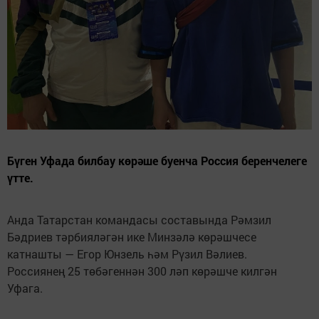
Бүген Уфада билбау көрәше буенча Россия беренчелеге
үтте.
Анда Татарстан командасы составында Рәмзил
Бәдриев тәрбияләгән ике Минзәлә көрәшчесе
катнашты — Егор Юнзель һәм Рүзил Вәлиев.
Россиянең 25 төбәгеннән 300 ләп көрәшче килгән
Уфага.