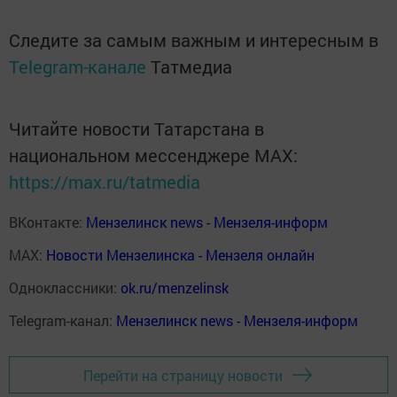
Следите за самым важным и интересным в
Telegram-канале
Татмедиа
Читайте новости Татарстана в
национальном мессенджере MАХ:
https://max.ru/tatmedia
ВКонтакте:
Мензелинск news - Мензеля-информ
MAX:
Новости Мензелинска - Мензеля онлайн
Одноклассники:
ok.ru/menzelinsk
Telegram-канал:
Мензелинск news - Мензеля-информ
Перейти на страницу новости