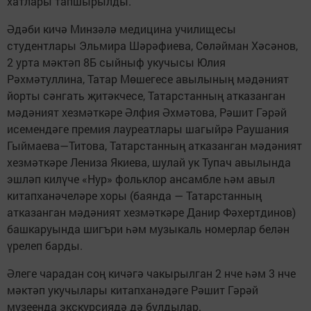
хатлары тапшырылды.
Әдәби кичә Минзәлә медицина училищесы
студентлары Эльмира Шәрәфиева, Сөләйман Хәсәнов,
2 урта мәктәп 8Б сыйныф укучысы Юлия
Рәхмәтуллина, Татар Мөшегесе авылының мәдәният
йорты сәнгать җитәкчесе, Татарстанның атказанган
мәдәният хезмәткәре Әлфия Әхмәтова, Рәшит Гәрәй
исемендәге премия лауреатлары шагыйрә Раушания
Гыймаева—Титова, Татарстанның атказанган мәдәният
хезмәткәре Лениза Якиева, шулай ук Тупач авылында
эшләп килүче «Нур» фольклор ансамбле һәм авыл
китапханәчеләре хоры (баянда — Татарстанның
атказанган мәдәният хезмәткәре Данир Фәхертдинов)
башкаруында шигъри һәм музыкаль номерлар белән
үрелеп барды.
Әлеге чарадан соң кичәгә чакырылган 2 нче һәм 3 нче
мәктәп укучылары китапханәдәге Рәшит Гәрәй
музеенда экскурсиядә дә булдылар.