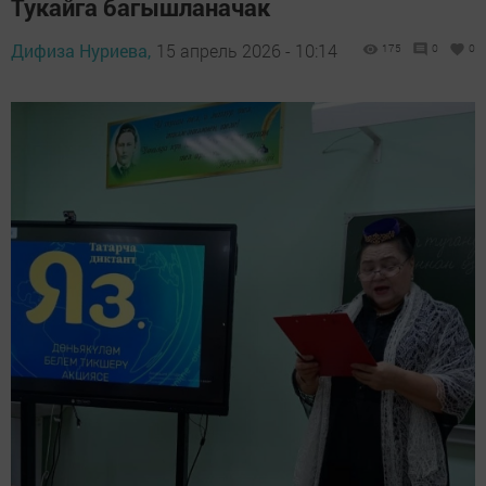
Тукайга багышланачак
Дифиза Нуриева,
15 апрель 2026 - 10:14
175
0
0