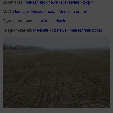
ВКонтакте:
Мензелинск news - Мензеля-информ
MAX:
Новости Мензелинска - Мензеля онлайн
Одноклассники:
ok.ru/menzelinsk
Telegram-канал:
Мензелинск news - Мензеля-информ