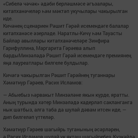
«Сибелә чәчәк» әдәби берләшмәсе әгъзалары,
китапханәчеләр һәм мәктәп укучылары чакырылган
иде.
Кичәнең сценариен Рәшит Гәрәй исемендәге балалар
китапханәсе әзерләде. Наратлы-Кичү һәм Тауасты
Байлар авыллары китапханәчеләре Зинфира
Гарифуллина, Маргарита Гәрәева алып
бардыМинзәләдә Рәшит Гәрәй исемендәге премиянең
яңа лауреатлары билгеле булдылар.
Кичәгә чакырылган Рәшит Гәрәйнең туганнары
Хәмәтнур Гәрәев, Расих Исламов:
— Абыебыз һәрвакыт Минзәләне якын күрде, яратты.
Аның турында хәтер Минзәләдә кадерләп сакланганга
нык шатбыз, алга таба да шулай дәвам итсен иде, —
дип билгеләп үттеләр.
Хәмәтнур Гәрәев шагыйрь туганының әсәрләрен,
ә Расих Исламов шулай ук якташ шагыйребез, Күзкәйдә