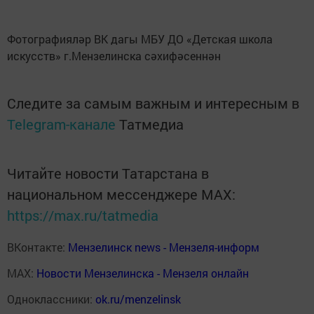
Фотографияләр ВК дагы МБУ ДО «Детская школа
искусств» г.Мензелинска сәхифәсеннән
Следите за самым важным и интересным в
Telegram-канале
Татмедиа
Читайте новости Татарстана в
национальном мессенджере MАХ:
https://max.ru/tatmedia
ВКонтакте:
Мензелинск news - Мензеля-информ
MAX:
Новости Мензелинска - Мензеля онлайн
Одноклассники:
ok.ru/menzelinsk