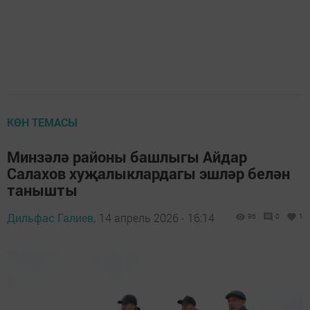
КӨН ТЕМАСЫ
Минзәлә районы башлыгы Айдар
Салахов хуҗалыклардагы эшләр белән
танышты
Дильфас Галиев,
14 апрель 2026 - 16:14
96
0
1