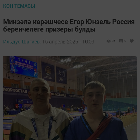
КӨН ТЕМАСЫ
Минзәлә көрәшчесе Егор Юнзель Россия
беренчелеге призеры булды
Ильдус Шагиев,
15 апрель 2026 - 10:09
95
0
1