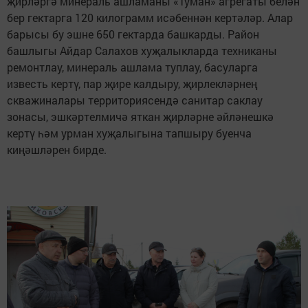
җирләргә минераль ашламаны «Туман» агрегаты белән
бер гектарга 120 килограмм исәбеннән кертәләр. Алар
барысы бу эшне 650 гектарда башкарды. Район
башлыгы Айдар Салахов хуҗалыкларда техниканы
ремонтлау, минераль ашлама туплау, басуларга
известь кертү, пар җире калдыру, җирлекләрнең
скважиналары территориясендә санитар саклау
зонасы, эшкәртелмичә яткан җирләрне әйләнешкә
кертү һәм урман хуҗалыгына тапшыру буенча
киңәшләрен бирде.