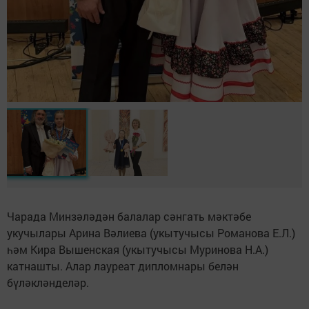
Чарада Минзәләдән балалар сәнгать мәктәбе
укучылары Арина Вәлиева (укытучысы Романова Е.Л.)
һәм Кира Вышенская (укытучысы Муринова Н.А.)
катнашты. Алар лауреат дипломнары белән
бүләкләнделәр.