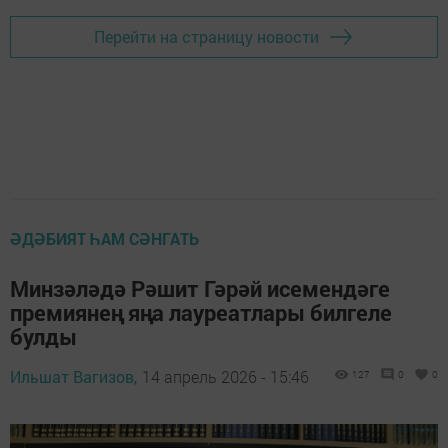
Перейти на страницу новости
ӘДӘБИЯТ ҺАМ СӘНГАТЬ
Минзәләдә Рәшит Гәрәй исемендәге
премиянең яңа лауреатлары билгеле
булды
Ильшат Вагизов,
14 апрель 2026 - 15:46
127
0
0