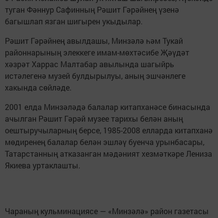
туган Фәннур Сафинның Рәшит Гәрәйнең үзенә
багышлап язган шигырен укыдылар.
Рәшит Гәрәйнең авылдашы, Минзәлә һәм Тукай
районнарының элеккеге имам-мөхтәсибе Җәүдәт
хәзрәт Харрас Малтабар авылында шагыйрь
истәлегенә музей булдырылуы, аның эшчәнлеге
хакында сөйләде.
2001 елда Минзәләдә балалар китапханәсе бинасында
ачылган Рәшит Гәрәй музее тарихы белән аның
оештыручыларның берсе, 1985-2008 елларда китапханә
мөдиренең балалар белән эшләү буенча урынбасары,
Татарстанның атказанган мәдәният хезмәткәре Лениза
Якиева уртаклашты.
Чараның кульминациясе — «Минзәлә» район газетасы