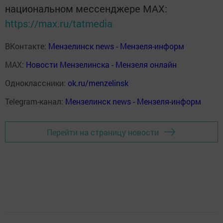
национальном мессенджере MАХ:
https://max.ru/tatmedia
ВКонтакте:
Мензелинск news - Мензеля-информ
MAX:
Новости Мензелинска - Мензеля онлайн
Одноклассники:
ok.ru/menzelinsk
Telegram-канал:
Мензелинск news - Мензеля-информ
Перейти на страницу новости