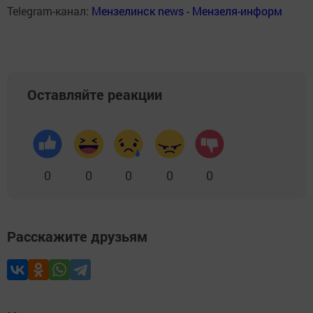
Telegram-канал:
Мензелинск news - Мензеля-информ
Оставляйте реакции
0
0
0
0
0
Расскажите друзьям