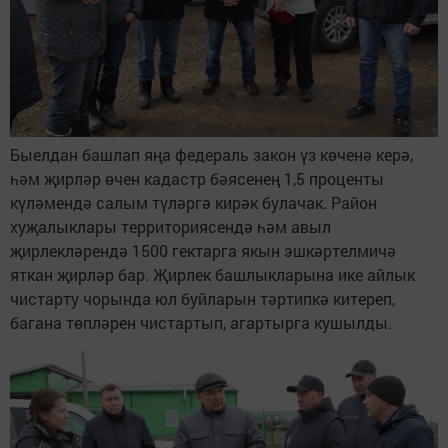
Быелдан башлап яңа федераль закон үз көченә керә,
һәм җирләр өчен кадастр бәясенең 1,5 проценты
күләмендә салым түләргә кирәк булачак. Район
хуҗалыклары территориясендә һәм авыл
җирлекләрендә 1500 гектарга якын эшкәртелмичә
яткан җирләр бар. Җирлек башлыкларына ике айлык
чистарту чорында юл буйларын тәртипкә китереп,
багана төпләрен чистартып, агартырга кушылды.