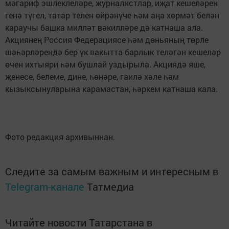
мәгариф эшлеклеләре, журналистлар, иҗат кешеләрен
генә түгел, татар телен өйрәнүче һәм аңа хөрмәт белән
караучы башка милләт вәкилләре дә катнаша ала.
Акциянең Россия Федерациясе һәм дөньяның төрле
шәһәрләрендә бер үк вакытта барлык теләгән кешеләр
өчен ихтыяри һәм бушлай уздырыла. Акциядә яше,
җенесе, белеме, дине, һөнәре, гаилә хәле һәм
кызыксынуларына карамастан, һәркем катнаша кала.
Фото редакция архивыннан.
Следите за самым важным и интересным в
Telegram-канале
Татмедиа
Читайте новости Татарстана в