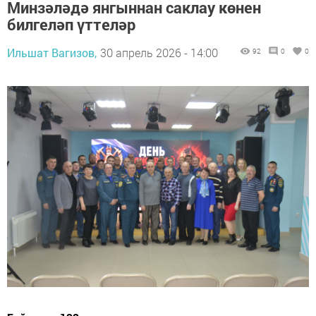
Минзәләдә янгыннан саклау көнен
билгеләп үттеләр
Ильшат Вагизов,
30 апрель 2026 - 14:00
92
0
0