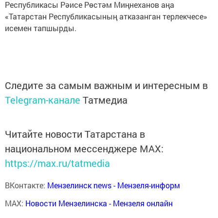
Республикасы Рәисе Рөстәм Миңнеханов аңа
«Татарстан Республикасының атказанган терлекчесе»
исемен тапшырды.
Следите за самым важным и интересным в
Telegram-канале
Татмедиа
Читайте новости Татарстана в
национальном мессенджере MАХ:
https://max.ru/tatmedia
ВКонтакте:
Мензелинск news - Мензеля-информ
MAX:
Новости Мензелинска - Мензеля онлайн