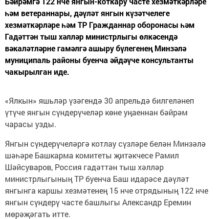
Бәйрәмгә 122 нче янгын-коткару часте хезмәткәрләре
һәм ветераннары, дәүләт янгын күзәтчелеге
хезмәткәрләре һәм ТР Гражданнар оборонасы һәм
Гадәттән тыш хәлләр министрлыгы өлкәсендә
вәкаләтләрне гамәлгә ашыру бүлегенең Минзәлә
муниципаль районы буенча әйдәүче консультанты
чакырылган иде.
«Ялкын» яшьләр үзәгендә 30 апрельдә билгеләнеп
үтүче янгын сүндерүчеләр көне уңаеннан бәйрәм
чарасы узды.
Янгын сүндерүчеләргә котлау сүзләре белән Минзәлә
шәһәре Башкарма комитеты җитәкчесе Рамил
Шәйсуваров, Россия гадәттән тыш хәлләр
министрлыгының ТР буенча Баш идарәсе дәүләт
янгынга каршы хезмәтенең 15 нче отрядының 122 нче
янгын сүндерү часте башлыгы Александр Еремин
мөрәҗәгать итте.