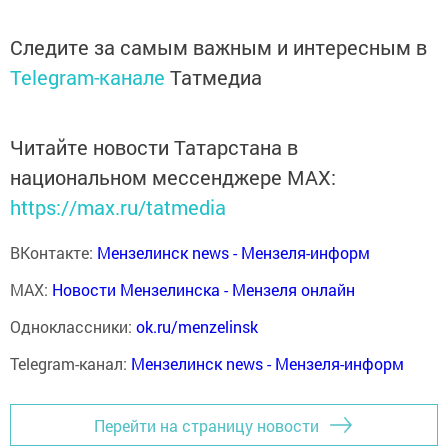
Следите за самым важным и интересным в
Telegram-канале
Татмедиа
Читайте новости Татарстана в
национальном мессенджере MАХ:
https://max.ru/tatmedia
ВКонтакте:
Мензелинск news - Мензеля-информ
MAX:
Новости Мензелинска - Мензеля онлайн
Одноклассники:
ok.ru/menzelinsk
Telegram-канал:
Мензелинск news - Мензеля-информ
Перейти на страницу новости