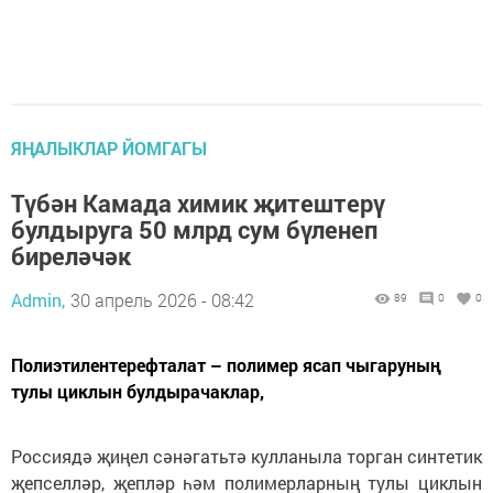
ЯҢАЛЫКЛАР ЙОМГАГЫ
Түбән Камада химик җитештерү
булдыруга 50 млрд сум бүленеп
биреләчәк
Admin,
30 апрель 2026 - 08:42
89
0
0
Полиэтилентерефталат – полимер ясап чыгаруның
тулы циклын булдырачаклар,
Россиядә җиңел сәнәгатьтә кулланыла торган синтетик
җепселләр, җепләр һәм полимерларның тулы циклын