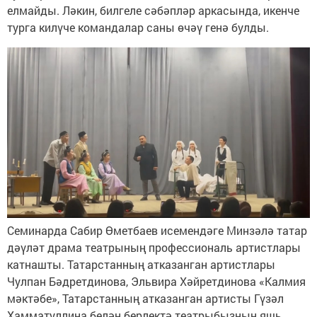
елмайды. Ләкин, билгеле сәбәпләр аркасында, икенче
турга килүче командалар саны өчәү генә булды.
Семинарда Сабир Өметбаев исемендәге Минзәлә татар
дәүләт драма театрының профессиональ артистлары
катнашты. Татарстанның атказанган артистлары
Чулпан Бәдретдинова, Эльвира Хәйретдинова «Калмия
мәктәбе», Татарстанның атказанган артисты Гүзәл
Хамматуллина белән берлектә театрыбызның яшь