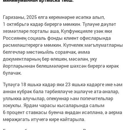
Гаризаны, 2025 елга керемнәрне исәпкә алып,
1 октябрьгә кадәр бирергә мөмкин. Түләүне дәүләт
хезмәтләре порталы аша, Күпфункцияле үзәк яки
Россиянең социаль фонды клиент офисларында
рәсмиләштерергә мөмкин. Күпчелек мәгълүматларны
белгечләр мөстәкыйль сораячак, әмма
документларның бер өлешен, мәсәлән, уку
йортларыннан белешмәләрне шәхсән бирергә кирәк
булачак.
Түләүгә 18 яшькә кадәр яки 23 яшькә кадәрге ике һәм
аннан күбрәк бала тәрбияләүче эшләүче ата-аналар,
уллыкка алучылар, опекуннар һәм попечительләр
хокуклы. Ярдәм чарасы кысаларында салым
6 процент ставкасы буенча яңадан исәпләнә, ә аерма
мөрәҗәгать итүчегә кире кайтарыла.