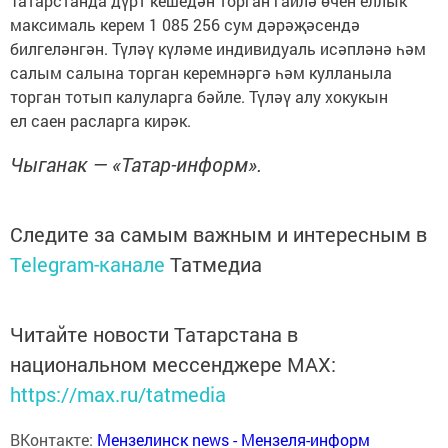
Татарстанда дүрт кешедән торган гаилә өчен еллык
максималь керем 1 085 256 сум дәрәҗәсендә
билгеләнгән. Түләү күләме индивидуаль исәпләнә һәм
салым салына торган керемнәргә һәм кулланыла
торган тотып калуларга бәйле. Түләү алу хокукын
ел саен расларга кирәк.
Чыганак — «Татар-информ».
Следите за самым важным и интересным в
Telegram-канале
Татмедиа
Читайте новости Татарстана в
национальном мессенджере MАХ:
https://max.ru/tatmedia
ВКонтакте:
Мензелинск news - Мензеля-информ