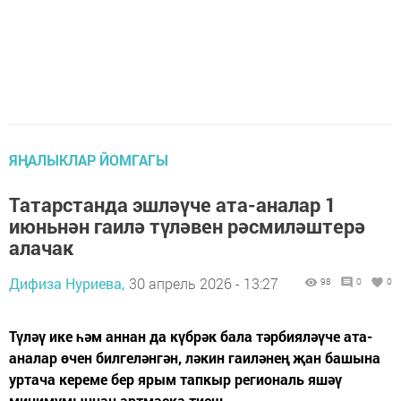
ЯҢАЛЫКЛАР ЙОМГАГЫ
Татарстанда эшләүче ата-аналар 1
июньнән гаилә түләвен рәсмиләштерә
алачак
Дифиза Нуриева,
30 апрель 2026 - 13:27
98
0
0
Түләү ике һәм аннан да күбрәк бала тәрбияләүче ата-
аналар өчен билгеләнгән, ләкин гаиләнең җан башына
уртача кереме бер ярым тапкыр региональ яшәү
минимумыннан артмаска тиеш.