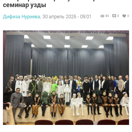
семинар узды
Дифиза Нуриева,
30 апрель 2026 - 09:01
90
0
0