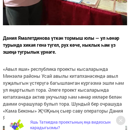
Дания Ямалетдинова үткән тормыш юлы — ул һөнәр
турында хикәя генә түгел, рух көче, ныклык һәм үз
эшеңә тугрылык үрнәге.
«Авыл яши» республика проекты кысаларында
Минзәлә районы Усай авылы китапханәсендә авыл
хуҗалыгын үстерүгә багышланган күргәзмә эшли һәм
ул яңартылып тора. Әлеге проект кысаларында
китапханәдә актив укучылар һәм һөнәр ияләре белән
даими очрашулар булып тора. Шундый бер очрашуда
«Кама Беконы» ҖЧҖның сыер саву операторы Дания
Ямалетдинова үз һөнәре турында сөйләде.
Яшь Татмедиа проектының яңа видеосын
карадыгызмы?