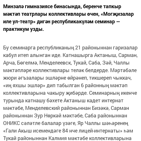
Минзәлә гимназиясе бинасында, беренче тапкыр
мәктәп театрлары коллективлары өчен, «Могҗизалар
иле ул-театр» дигән республикакүләм семинар —
практикум узды.
Бу семинарга республиканың 21 районыннан гаризалар
кабул итеп алынган иде. Катнашырга Актаныш, Сарман,
Арча, Бөгелмә, Менделеевск, Тукай, Саба, Зәй, Чаллы
мәктәпләре коллективлары теләк белдерде. Мәртәбәле
жюри әгъзалары эшләрне өйрәнеп, тикшереп чыккач,
«иң яхшы эшләр» дип табылган 6 районның мәктәп
коллективларына чакыру җибәрде. Семинарның икенче
турында катнашу бәхете Актаныш кадет интернат
мәктәбе, Менделевский районыннан Бизәкә, Сарман
районыннан Зур Нөркәй мәктәбе, Саба районыннан
ОНИКС сәләтле балалар үзәге, Яр Чаллы шәһәренең
«Гали Акыш исемендәге 84 нче лицей-интернаты» һәм
Тукай районыннан Калмия мәктәбе коллективларына