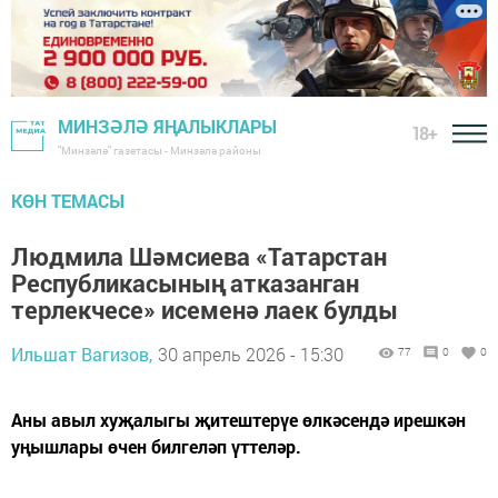
МИНЗӘЛӘ ЯҢАЛЫКЛАРЫ
18+
"Минзәлә" газетасы - Минзәлә районы
КӨН ТЕМАСЫ
Людмила Шәмсиева «Татарстан
Республикасының атказанган
терлекчесе» исеменә лаек булды
Ильшат Вагизов,
30 апрель 2026 - 15:30
77
0
0
Аны авыл хуҗалыгы җитештерүе өлкәсендә ирешкән
уңышлары өчен билгеләп үттеләр.