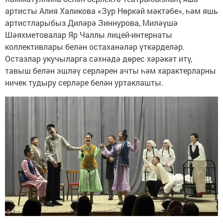
артисты Алия Халикова «Зур Нөркәй мәктәбе», һәм яшь
артистларыбыз Диләрә Зиннурова, Миләүшә
Шәяхметовалар Яр Чаллы лицей-интернаты
коллективлары белән остаханәләр үткәрделәр.
Остазлар укучыларга сәхнәдә дөрес хәрәкәт итү,
тавыш белән эшләү серләрен ачты һәм характерларны
ничек тудыру серләре белән уртаклашты.