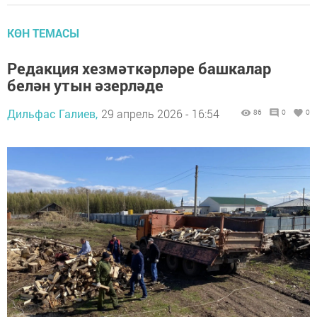
КӨН ТЕМАСЫ
Редакция хезмәткәрләре башкалар
белән утын әзерләде
Дильфас Галиев,
29 апрель 2026 - 16:54
86
0
0