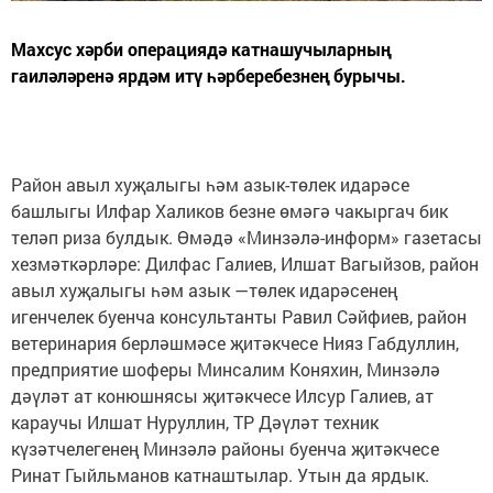
Махсус хәрби операциядә катнашучыларның
гаиләләренә ярдәм итү һәрберебезнең бурычы.
Район авыл хуҗалыгы һәм азык-төлек идарәсе
башлыгы Илфар Халиков безне өмәгә чакыргач бик
теләп риза булдык. Өмәдә «Минзәлә-информ» газетасы
хезмәткәрләре: Дилфас Галиев, Илшат Вагыйзов, район
авыл хуҗалыгы һәм азык —төлек идарәсенең
игенчелек буенча консультанты Равил Сәйфиев, район
ветеринария берләшмәсе җитәкчесе Нияз Габдуллин,
предприятие шоферы Минсалим Коняхин, Минзәлә
дәүләт ат конюшнясы җитәкчесе Илсур Галиев, ат
караучы Илшат Нуруллин, ТР Дәүләт техник
күзәтчелегенең Минзәлә районы буенча җитәкчесе
Ринат Гыйльманов катнаштылар. Утын да ярдык.