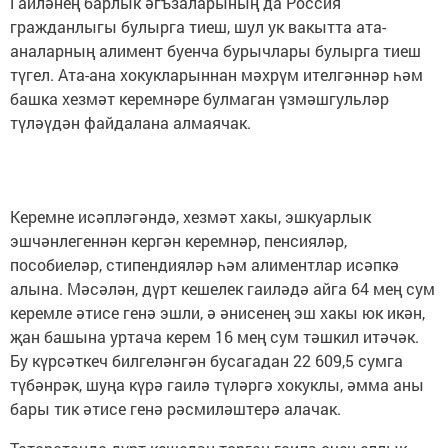
Гаиләнең барлык әгъзаларының да Россия
гражданлыгы булырга тиеш, шул ук вакытта ата-
аналарның алимент буенча бурычлары булырга тиеш
түгел. Ата-ана хокукларыннан мәхрүм ителгәннәр һәм
башка хезмәт керемнәре булмаган үзмәшгульләр
түләүдән файдалана алмаячак.
Керемне исәпләгәндә, хезмәт хакы, эшкуарлык
эшчәнлегеннән кергән керемнәр, пенсияләр,
пособиеләр, стипендияләр һәм алиментлар исәпкә
алына. Мәсәлән, дүрт кешелек гаиләдә айга 64 мең сум
керемле әтисе генә эшли, ә әнисенең эш хакы юк икән,
җан башына уртача керем 16 мең сум тәшкил итәчәк.
Бу күрсәткеч билгеләнгән бусагадан 22 609,5 сумга
түбәнрәк, шуңа күрә гаилә түләргә хокуклы, әмма аны
бары тик әтисе генә рәсмиләштерә алачак.