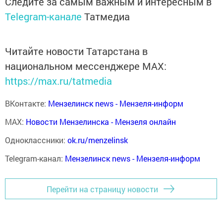
Следите за самым важным и интересным в
Telegram-канале
Татмедиа
Читайте новости Татарстана в
национальном мессенджере MАХ:
https://max.ru/tatmedia
ВКонтакте:
Мензелинск news - Мензеля-информ
MAX:
Новости Мензелинска - Мензеля онлайн
Одноклассники:
ok.ru/menzelinsk
Telegram-канал:
Мензелинск news - Мензеля-информ
Перейти на страницу новости