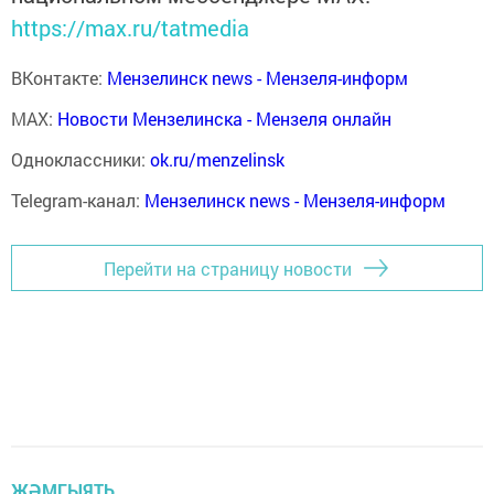
https://max.ru/tatmedia
ВКонтакте:
Мензелинск news - Мензеля-информ
MAX:
Новости Мензелинска - Мензеля онлайн
Одноклассники:
ok.ru/menzelinsk
Telegram-канал:
Мензелинск news - Мензеля-информ
Перейти на страницу новости
ҖӘМГЫЯТЬ