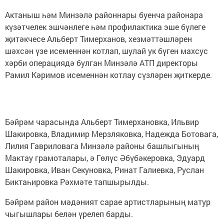
Актаныш һәм Минзәлә районнары буенча районара
күзәтчелек эшчәнлеге һәм профилактика эше бүлеге
җитәкчесе Альберт Тимерханов, хезмәттәшләрен
шәхсән үзе исеменнән котлап, шулай ук бүген махсус
хәрби операциядә булган Минзәлә АТП директоры
Рамил Кәримов исеменнән котлау сүзләрен җиткерде.
Бәйрәм чарасында Альберт Тимерхановка, Ильвир
Шакировка, Владимир Мерзляковка, Надежда Ботовага,
Лилия Гавриловага Минзәлә районы башлыгының
Мактау грамоталары, ә Гөлүс Әбүбәкеровка, Эдуард
Шакировка, Иван Секуновка, Ринат Галиевка, Руслан
Биктаһировка Рәхмәте тапшырылды.
Бәйрәм район мәдәният сарае артистларының матур
чыгышлары белән үрелеп барды.