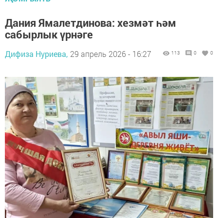
Дания Ямалетдинова: хезмәт һәм
сабырлык үрнәге
Дифиза Нуриева,
29 апрель 2026 - 16:27
113
0
0