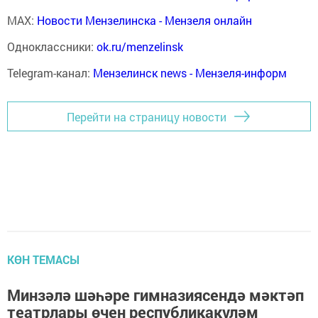
MAX:
Новости Мензелинска - Мензеля онлайн
Одноклассники:
ok.ru/menzelinsk
Telegram-канал:
Мензелинск news - Мензеля-информ
Перейти на страницу новости
КӨН ТЕМАСЫ
Минзәлә шәһәре гимназиясендә мәктәп
театрлары өчен республикакүләм