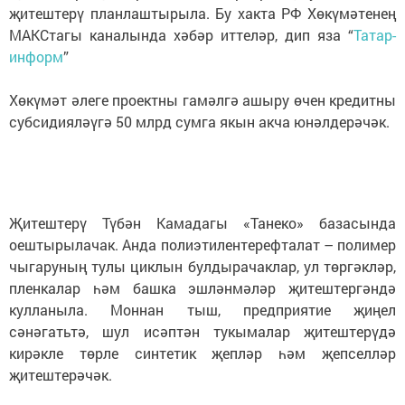
җитештерү планлаштырыла. Бу хакта РФ Хөкүмәтенең
МАКСтагы каналында хәбәр иттеләр, дип яза “
Татар-
информ
”
Хөкүмәт әлеге проектны гамәлгә ашыру өчен кредитны
субсидияләүгә 50 млрд сумга якын акча юнәлдерәчәк.
Җитештерү Түбән Камадагы «Танеко» базасында
оештырылачак. Анда полиэтилентерефталат – полимер
чыгаруның тулы циклын булдырачаклар, ул төргәкләр,
пленкалар һәм башка эшләнмәләр җитештергәндә
кулланыла. Моннан тыш, предприятие җиңел
сәнәгатьтә, шул исәптән тукымалар җитештерүдә
кирәкле төрле синтетик җепләр һәм җепселләр
җитештерәчәк.