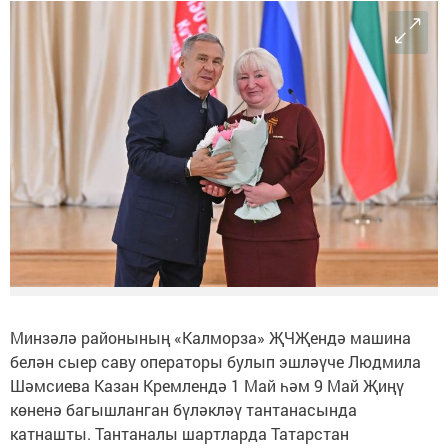
Минзәлә районының «Калморза» ҖЧҖендә машина
белән сыер саву операторы булып эшләүче Людмила
Шәмсиева Казан Кремлендә 1 Май һәм 9 Май Җиңү
көненә багышланган бүләкләү тантанасында
катнашты. Тантаналы шартларда Татарстан