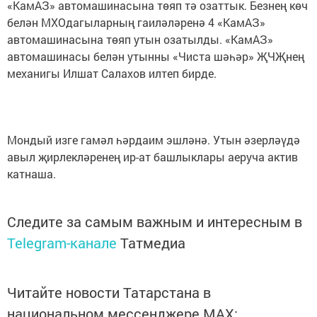
«КамАЗ» автомашинасына төяп тә озаттык. Безнең көч
белән МХОдагыларның гаиләләренә 4 «КамАЗ»
автомашинасына төяп утын озатылды. «КамАЗ»
автомашинасы белән утынны «Чиста шәһәр» ҖЧҖнең
механигы Илшат Салахов илтеп бирде.
Мондый изге гамәл һәрдаим эшләнә. Утын әзерләүдә
авыл җирлекләренең ир-ат башлыклары аеруча актив
катнаша.
Следите за самым важным и интересным в
Telegram-канале
Татмедиа
Читайте новости Татарстана в
национальном мессенджере MАХ: