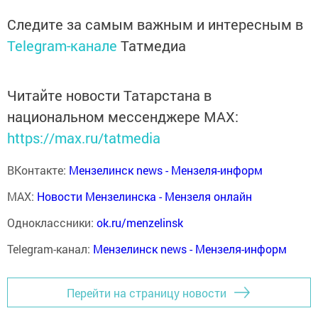
Следите за самым важным и интересным в
Telegram-канале
Татмедиа
Читайте новости Татарстана в
национальном мессенджере MАХ:
https://max.ru/tatmedia
ВКонтакте:
Мензелинск news - Мензеля-информ
MAX:
Новости Мензелинска - Мензеля онлайн
Одноклассники:
ok.ru/menzelinsk
Telegram-канал:
Мензелинск news - Мензеля-информ
Перейти на страницу новости