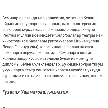
Семинар азагында һәр коллектив, остазлар белән
өйрәнгән ысулларны кулланып, сәхнәләштерелгән
өзекләрне күрсәттеләр. Гимназиядә эшләп килүче
Рөстәм Муллин исемендәге "Сәяр"балалар театры һәм
киностудиясе балалары (җитәкчеләре Миннемуллин
Ленар Газинур улы) тарафыннан әзерләнгән өзек
семинарга аеруча ямь өстәде. Семинарга килгән
коллективлар кубок, истәлекле бүләк һәм җиңүче
дипломы белән бүләкләнделәр. Бу семинар-практикум
укучыларга театр сәнгатенә карата мәхәббәт уятуда
зур ярдәм итте һәм һәр катнашучыга ышыныч, илһам
өстәде.
Гүзәлия Хамматова, гимназия.