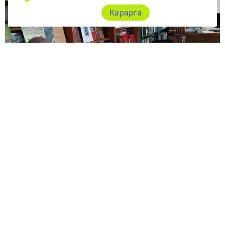
Карарга
Тупач авылында туып үскән Дания Рәис кызы сөйгәне
Габденур белән 1989 нчы елда гаилә кора, икесе дә
бергәләп авыл хуҗалыгында тырышып эшлиләр,
кайната-кайнана белән тату яшиләр. Дания 36 ел сыер
савучы булып эшләү дәверендә зур тәҗрибә туплый