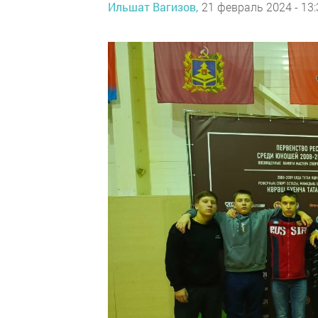
Ильшат Вагизов,
21 февраль 2024 - 13: