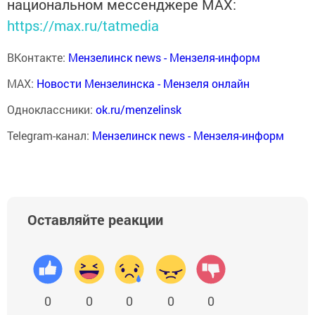
национальном мессенджере MАХ:
https://max.ru/tatmedia
ВКонтакте:
Мензелинск news - Мензеля-информ
MAX:
Новости Мензелинска - Мензеля онлайн
Одноклассники:
ok.ru/menzelinsk
Telegram-канал:
Мензелинск news - Мензеля-информ
Оставляйте реакции
0
0
0
0
0