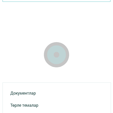
Документлар
Төрле темалар