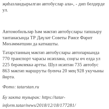
җиһазландырылган автобуслар ала», - дип белдерде
ул.
Автомобильләр һәм мәктәп автобуслары тапшыру
тантанасында ТР Дәүләт Советы Рәисе Фәрит
Мөхәммәтшин да катнашты.
Татарстанның мәктәп автобуслары автопаркында
770 транспорт чарасы исәпләнә, соңгы өч елда ул
225 берәмлеккә артты. Шул исәптән 735 автобус
863 мәктәп маршруты буенча 20 мең 928 укучыны
йөртә.
Фото: tatarstan.ru
Бу хакта тулырак: https://tatar-
inform.tatar/news/2018/12/18/177281/