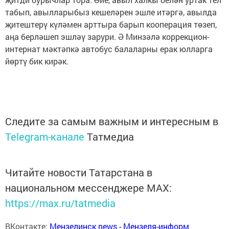
табып, авылларыбыз кешеләрен эшле итәргә, авылда
җитештерү күләмен арттыра барып кооперация төзеп,
аңа берләшеп эшләү зарури. Ә Минзәлә коррекцион-
интернат мәктәпкә автобус балаларны ерак юлларга
йөртү бик кирәк.
Следите за самым важным и интересным в
Telegram-канале
Татмедиа
Читайте новости Татарстана в
национальном мессенджере MАХ:
https://max.ru/tatmedia
ВКонтакте:
Мензелинск news - Мензеля-информ