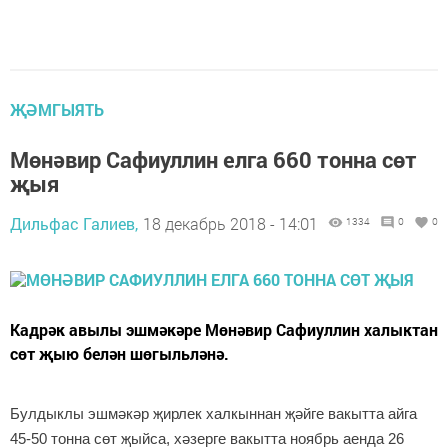
ҖӘМГЫЯТЬ
Мөнәвир Сафиуллин елга 660 тонна сөт
җыя
Дильфас Галиев,
18 декабрь 2018 - 14:01
1334
0
0
Кадрәк авылы эшмәкәре Мөнәвир Сафиуллин халыктан
сөт җыю белән шөгыльләнә.
Булдыклы эшмәкәр җирлек халкыннан җәйге вакытта айга
45-50 тонна сөт җыйса, хәзерге вакытта ноябрь аенда 26