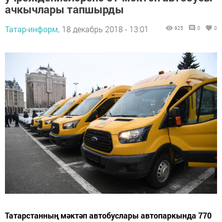
ачкычлары тапшырды
Татар-информ,
18 декабрь 2018 - 13:01
925
0
0
Татарстанның мәктәп автобуслары автопаркында 770