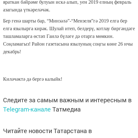
яраткан бәйрәме булуын искә алып, уен 2019 елның февраль
азагында үткәреләчәк.
Бер генә шарты бар, “Минзәлә”-“Мензеля”гә 2019 елга бер
елга язылырга кирәк. Шулай итеп, белдерү, котлау биргәндәге
ташламаларга өстәп Гаилә бүләге дә отарга мөмкин.
Соңламагыз! Район газетасына язылуның соңгы көне 26 нчы
декабрь!
Киләчәктә дә бергә калыйк!
Следите за самым важным и интересным в
Telegram-канале
Татмедиа
Читайте новости Татарстана в