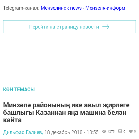
Telegram-канал:
Мензелинск news - Мензеля-информ
Перейти на страницу новости
КӨН ТЕМАСЫ
Минзәлә районының ике авыл җирлеге
башлыгы Казаннан яңа машина белән
кайта
Дильфас Галиев,
18 декабрь 2018 - 13:55
1273
0
0