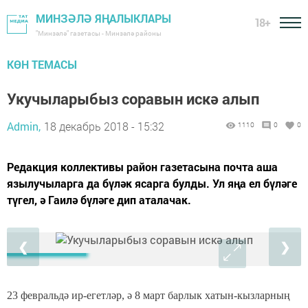
МИНЗӘЛӘ ЯҢАЛЫКЛАРЫ
18+
"Минзәлә" газетасы - Минзәлә районы
КӨН ТЕМАСЫ
Укучыларыбыз соравын искә алып
Admin,
18 декабрь 2018 - 15:32
1110
0
0
Редакция коллективы район газетасына почта аша
язылучыларга да бүләк ясарга булды. Ул яңа ел бүләге
түгел, ә Гаилә бүләге дип аталачак.
❮
❯
23 февральдә ир-егетләр, ә 8 март барлык хатын-кызларның