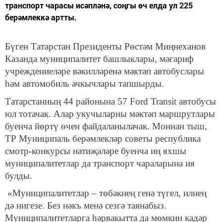
транспорт чарасы исәпләнә, соңгы өч елда ул 225
берәмлеккә артты.
Бүген Татарстан Президенты Рөстәм Миңнеханов
Казанда муниципалитет башлыклары, мәгариф
учреждениеләре вәкилләренә мәктәп автобуслары
һәм автомобиль ачкычлары тапшырды.
Татарстанның 44 районына 57 Ford Transit автобусы
юл тотачак. Алар укучыларны мәктәп маршрутлары
буенча йөртү өчен файдаланылачак. Моннан тыш,
ТР Муниципаль берәмлекләр советы республика
смотр-конкурсы нәтиҗәләре буенча иң яхшы
муниципалитетлар да транспорт чараларына ия
булды.
«Муниципалитетлар – төбәкнең генә түгел, илнең
дә нигезе. Без нәкъ менә сезгә таянабыз.
Муниципалитетларга һәрвакытта да мөмкин кадәр