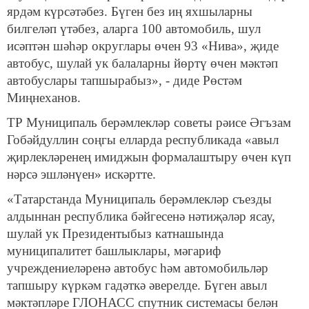
ярдәм күрсәтәбез. Бүген без иң яхшыларны
билгеләп үтәбез, аларга 100 автомобиль, шул
исәптән шәһәр округлары өчен 93 «Нива», җиде
автобус, шулай ук балаларны йөртү өчен мәктәп
автобуслары тапшырабыз», - диде Рөстәм
Миңнеханов.
ТР Муниципаль берәмлекләр советы рәисе Әгъзам
Гобәйдуллин соңгы елларда республикада «авыл
җирлекләренең имиджын формалаштыру өчен күп
нәрсә эшләнүен» искәртте.
«Татарстанда Муниципаль берәмлекләр съезды
алдыннан республика бәйгесенә нәтиҗәләр ясау,
шулай ук Президентыбыз катнашында
муниципалитет башлыклары, мәгариф
учреждениеләренә автобус һәм автомобильләр
тапшыру күркәм гадәткә әверелде. Бүген авыл
мәктәпләре ГЛОНАСС спутник системасы белән