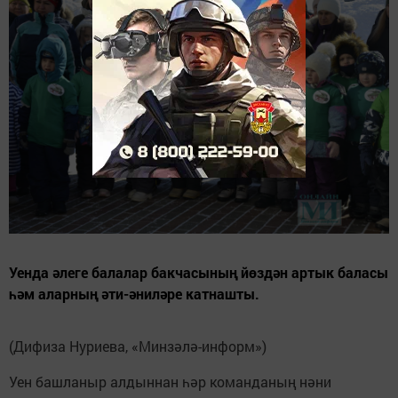
Уенда әлеге балалар бакчасының йөздән артык баласы
һәм аларның әти-әниләре катнашты.
(Дифиза Нуриева, «Минзәлә-информ»)
Уен башланыр алдыннан һәр команданың нәни