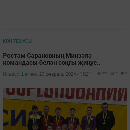
КӨН ТЕМАСЫ
Рөстәм Сарановның Минзәлә
командасы белән соңгы җиңүе..
Ильдус Шагиев,
20 февраль 2024 - 16:21
307
0
0