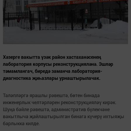
Хәзерге вакытта үзәк район хастаханәсенең
лаборатория корпусы реконструкцияләнә. Эшләр
тәмамлангач, биредә заманча лаборатория-
диагностика җиһазлары урнаштырылачак.
Таләпләргә ярашлы рәвештә, бөтен бинада
инженерлык челтәрләрен реконструкцияләү кирәк.
Шуңа бәйле рәвештә, административ бүлекчәне
вакытлыча җайлаштырылган бинага күчерү ихтыяҗы
барлыкка килде.