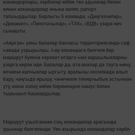
командирлары, хәрбиләр кебек төз адымнар белән
өлкән командирлар янына килеп, рапорт
тапшырдылар. Барлыгы 5 команда: «Диңгезчеләр»,
«Динамит», «Пихотачылар», «Т-34», «ВДВ» үзара көч
сынашты.
«Аҗаган» уены балалар бакчасы территориясендә саф
һавада уздырылды. Һәр командага билгеле бер
маршрут буенча хәрәкәт итәргә һәм каршылыкларны
узарга кирәк иде. Балалар да, ата-аналар да тауга менү,
кечкенә капчыклар ыргыту, яралыны носилкада алып
бару, чаңгыда ярышу, чәнечкеле тимерчыбык астыннан
үтү, мина эзләү кебек биремнәрне намус белән
тырышып башкардылар.
Маршрут узылганнан соң, командалар арасында
урыннар билгеләнде. Уен ахырында командалар хәрби-