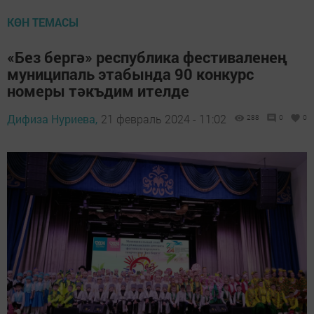
КӨН ТЕМАСЫ
«Без бергә» республика фестиваленең
муниципаль этабында 90 конкурс
номеры тәкъдим ителде
Дифиза Нуриева,
21 февраль 2024 - 11:02
288
0
0