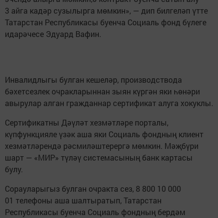
3 айга кадәр сузылырга мөмкин», — дип билгеләп үтте
Татарстан Республикасы буенча Социаль фонд бүлеге
идарәчесе Эдуард Вафин.
Инвалидлыгы булган кешеләр, производствода
бәхетсезлек очракларыннан зыян күргән яки һөнәри
авырулар алган гражданнар сертификат алуга хокуклы.
Сертификатны Дәүләт хезмәтләре порталы,
күпфункцияле үзәк аша яки Социаль фондның клиент
хезмәтләрендә рәсмиләштерергә мөмкин. Мәҗбүри
шарт — «МИР» түләү системасының банк картасы
булу.
Сорауларыгыз булган очракта сез, 8 800 10 000
01 телефоны аша шалтыратып, Татарстан
Республикасы буенча Социаль фондның бердәм