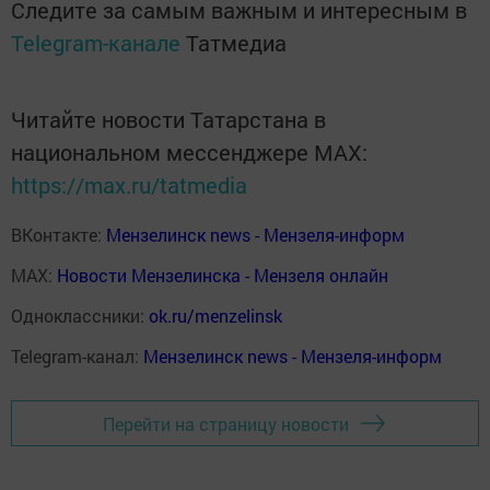
Следите за самым важным и интересным в
Telegram-канале
Татмедиа
Читайте новости Татарстана в
национальном мессенджере MАХ:
https://max.ru/tatmedia
ВКонтакте:
Мензелинск news - Мензеля-информ
MAX:
Новости Мензелинска - Мензеля онлайн
Одноклассники:
ok.ru/menzelinsk
Telegram-канал:
Мензелинск news - Мензеля-информ
Перейти на страницу новости