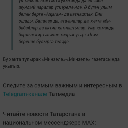
үк таныш. Мәктәптә укыганда да ел саен
шундый чаралар үткәрелә иде. Ә бүген улым
белән бергә «Аҗаган» да катнаштык. Бик
ошады. Балалар да, ата-аналар да, хәтта әби-
бабайлар да актив катнаштылар. Һәр команда
барлык киртәләрне тизрәк үтәргә һәм
беренче булырга теләде.
Бу хакта тулырак «Минзәлә»-«Минзәлә» газетасында
укыгыз.
Следите за самым важным и интересным в
Telegram-канале
Татмедиа
Читайте новости Татарстана в
национальном мессенджере MАХ: