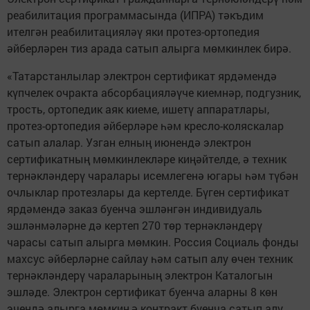
реабилитация программасында (ИПРА) тәкъдим
ителгән реабилитацияләү яки протез-ортопедия
әйберләрен тиз арада сатып алырга мөмкинлек бирә.
«Татарстанлылар электрон сертификат ярдәмендә
күпчелек очракта абсорбацияләүче киемнәр, подгузник,
трость, ортопедик аяк киеме, ишетү аппаратлары,
протез-ортопедия әйберләре һәм кресло-коляскалар
сатып алалар. Узган елның июнендә электрон
сертификатның мөмкинлекләре киңәйтелде, ә техник
тернәкләндерү чаралары исемлегенә югары һәм түбән
очлыклар протезлары да кертелде. Бүген сертификат
ярдәмендә заказ буенча эшләнгән индивидуаль
эшләнмәләрне дә кертеп 270 төр тернәкләндерү
чарасы сатып алырга мөмкин. Россия Социаль фонды
махсус әйберләрне сайлау һәм сатып алу өчен техник
тернәкләндерү чараларының электрон Каталогын
эшләде. Электрон сертификат буенча аларны 8 көн
эчендә алырга мөмкин,ә контракт буенча сатып алу