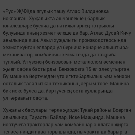
«Рус» ҖЧҖдә ягулык ташу Атлас Вилдановка
йөкләнгән. Хуҗалыкта эшчәнлекнең барлык
юнәлешләре буенча да нәтиҗәләрнең тотрыклы
булуында аның хезмәт өлеше дә бар. Атлас Дусай Кичү
авылында яши. Авыл хуҗалыгы производствосында
хезмәт куйган елларда ул берничә һөнәрне алыштыра-
механизатор, комбайнчы хезмәтендә дә тәҗрибә
туплый. Ул үзенең бензовозын металлолом өеменнән
җыеп сафка бастырды. Бензовозга 15 ел элек утырган.
Бу машина йөртүчедән үтә игътибарлылык һәм һөнәри
осталык таләп иткән техниканың аерым төре. Машина
бик иске булса да, йөртүченең оста кулларында
ул һәрвакыт сафта.
Хуҗалык басулары төрле җирдә: Тукай районы Боерган
авылында, Тауасты Байлар, Иске Маҗында. Машина
йөртүчегә тракторлар һәм комбайннар эшләгән җиргә
теләсә нинди һава торышында, пычракта да барырга