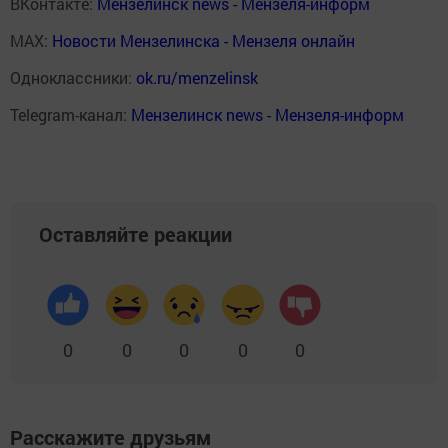
ВКонтакте:
Мензелинск news - Мензеля-информ
MAX:
Новости Мензелинска - Мензеля онлайн
Одноклассники:
ok.ru/menzelinsk
Telegram-канал:
Мензелинск news - Мензеля-информ
Оставляйте реакции
0
0
0
0
0
Расскажите друзьям