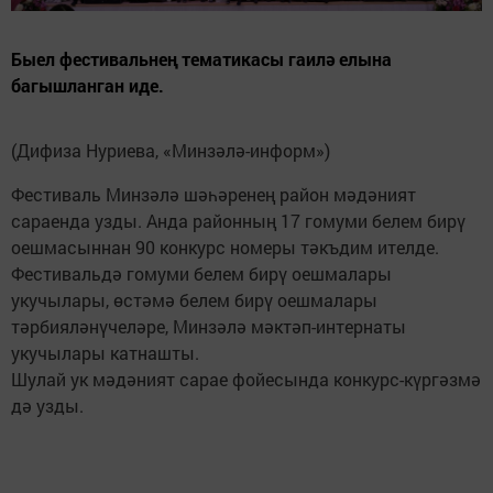
Быел фестивальнең тематикасы гаилә елына
багышланган иде.
(Дифиза Нуриева, «Минзәлә-информ»)
Фестиваль Минзәлә шәһәренең район мәдәният
сараенда узды. Анда районның 17 гомуми белем бирү
оешмасыннан 90 конкурс номеры тәкъдим ителде.
Фестивальдә гомуми белем бирү оешмалары
укучылары, өстәмә белем бирү оешмалары
тәрбияләнүчеләре, Минзәлә мәктәп-интернаты
укучылары катнашты.
Шулай ук мәдәният сарае фойесында конкурс-күргәзмә
дә узды.