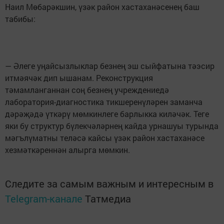
Наил Мөбарәкшин, үзәк район хастаханәсенең баш
табибы:
— Әлеге уңайсызлыклар безнең эш сыйфатына тәэсир
итмәячәк дип ышанам. Реконструкция
тәмамланганнан соң безнең учреждениедә
лаборатория-диагностика тикшеренүләрен заманча
дәрәҗәдә үткәрү мөмкинлеге барлыкка киләчәк. Теге
яки бу структур бүлекчәләрнең кайда урнашуы турында
мәгълүматны теләсә кайсы үзәк район хастаханәсе
хезмәткәреннән алырга мөмкин.
Следите за самым важным и интересным в
Telegram-канале
Татмедиа