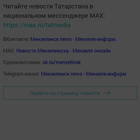
Читайте новости Татарстана в
национальном мессенджере MАХ:
https://max.ru/tatmedia
ВКонтакте:
Мензелинск news - Мензеля-информ
MAX:
Новости Мензелинска - Мензеля онлайн
Одноклассники:
ok.ru/menzelinsk
Telegram-канал:
Мензелинск news - Мензеля-информ
Перейти на страницу новости