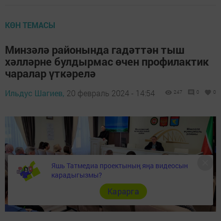
КӨН ТЕМАСЫ
Минзәлә районында гадәттән тыш
хәлләрне булдырмас өчен профилактик
чаралар үткәрелә
Ильдус Шагиев,
20 февраль 2024 - 14:54
247
0
0
Яшь Татмедиа проектының яңа видеосын
карадыгызмы?
Карарга