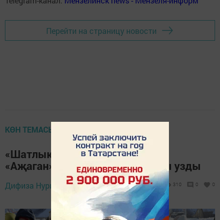
Telegram-канал:
Мензелинск news - Мензеля-информ
Перейти на страницу новости
КӨН ТЕМАСЫ
«Шатлык» балалар бакчасында
«Аҗаган» хәрби-патриотик уены узды
Дифиза Нуриева,
20 февраль 2024 - 15:38
310
0
0