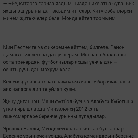
— Әйе, китәргә гариза яздым. Тиздән ике атна була. Бик
яхшы эш урыны да тәкъдим иттеләр. Китү сәбәпләрен
минем җитәкчеләр белә. Монда әйтеп тормыйм.
Мин Рөстәмгә үз фикеремне әйттем, билгеле. Район
җәмагатьчелегенә дә җиткерәм: Минзәлә балалары
оста тренердан, футболчылар яхшы уенчыдан —
оештыручыдан мәхрүм кала.
Кешенең үсәргә теләге һәм мөмкинлеге бар икән, нигә
аяк чаларга дип тә уйлап куям.
Җиңү дигәннән. Мини футбол буенча Алабуга Кубогына
үткән ярышларда Минзәләнең 2012 елгы
яшьүсмерләре беренче урынны яуладылар.
Ярышка Чаллы, Менделеевск тан килгән булганнар.
Беренче урын өчен уенда, Алабуга командасын беренче