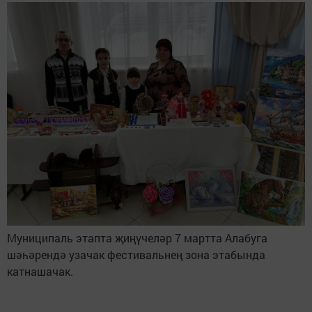
Муниципаль этапта җиңүчеләр 7 мартта Алабуга
шәһәрендә узачак фестивальнең зона этабында
катнашачак.