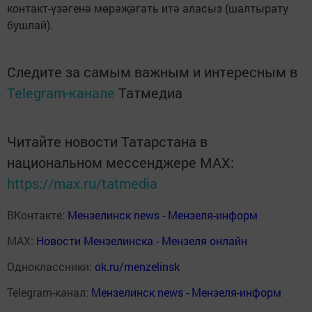
контакт-үзәгенә мөрәҗәгать итә аласыз (шалтырату
бушлай).
Следите за самым важным и интересным в
Telegram-канале
Татмедиа
Читайте новости Татарстана в
национальном мессенджере MАХ:
https://max.ru/tatmedia
ВКонтакте:
Мензелинск news - Мензеля-информ
MAX:
Новости Мензелинска - Мензеля онлайн
Одноклассники:
ok.ru/menzelinsk
Telegram-канал:
Мензелинск news - Мензеля-информ