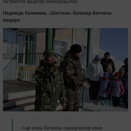
патриотик җырлар башкардылар.
Надежда Калинина, «Шатлык» балалар бакчасы
мөдире:
—Һәр елны Ватанны саклаучылар көне