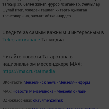
тапкыр 3:0 белән җиңеп, фурор ясаганнар. Уенчылар
шулай итеп, үзләрен ташлап китәргә җыенган
тренерларына, рәхмәт әйткәннәрдер.
Следите за самым важным и интересным в
Telegram-канале
Татмедиа
Читайте новости Татарстана в
национальном мессенджере MАХ:
https://max.ru/tatmedia
ВКонтакте:
Мензелинск news - Мензеля-информ
MAX:
Новости Мензелинска - Мензеля онлайн
Одноклассники:
ok.ru/menzelinsk