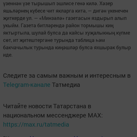
үзеннән үзе тырышып эшлисе генә килә. Хәзер
яшьләрнең күбесе чит якларга китә, — дигән үкенечен
җиткерде ул. — «Минзәлә» газетасын яздырып алып
укыйм. Газета битләрендә район тормышы киң
яктыртыла, шулай булса да кайсы хуҗалыкның күпме
сөт, ит җитештергәне турында таблица һәм
бакчачылык турында киңәшләр булса яхшырак булыр
иде.
Следите за самым важным и интересным в
Telegram-канале
Татмедиа
Читайте новости Татарстана в
национальном мессенджере MАХ:
https://max.ru/tatmedia