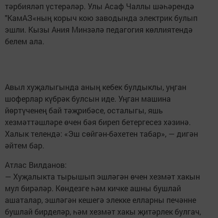
тәрбияләп үстерәләр. Улы Асаф Чаллы шәһәрендә
"КамАЗ«ның корыч кою заводында электрик булып
эшли. Кызы Ания Минзәлә педагогия көллиятендә
белем ала.
Авыл хуҗалыгында аның кебек булдыклы, уңган
шоферлар күбрәк булсын иде. Уңган машина
йөртүченең бай тәҗрибәсе, осталыгы, яшь
хезмәттәшләре өчен бәя биреп бетергесез хәзинә.
Халык телендә: «Эш сөйгән-бәхетен табар», — дигән
әйтем бар.
Атлас Вилданов:
— Хуҗалыкта тырышып эшләгән өчен хезмәт хакын
мул бирәләр. Көндезге һәм кичке ашны бушлай
ашаталар, эшләгән кешегә элекке елларны печәнне
бушлай бирделәр, һәм хезмәт хакы җитәрлек булгач,