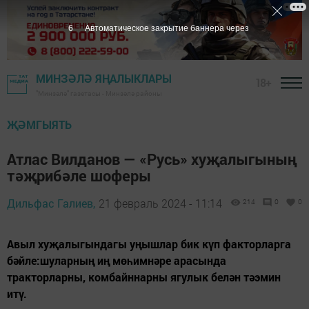
4
Автоматическое закрытие баннера через
МИНЗӘЛӘ ЯҢАЛЫКЛАРЫ
18+
"Минзәлә" газетасы - Минзәлә районы
ҖӘМГЫЯТЬ
Атлас Вилданов — «Русь» хуҗалыгының
тәҗрибәле шоферы
Дильфас Галиев,
21 февраль 2024 - 11:14
214
0
0
Авыл хуҗалыгындагы уңышлар бик күп факторларга
бәйле:шуларның иң мөһимнәре арасында
тракторларны, комбайннарны ягулык белән тәэмин
итү.