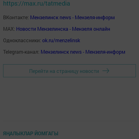
https://max.ru/tatmedia
ВКонтакте:
Мензелинск news - Мензеля-информ
MAX:
Новости Мензелинска - Мензеля онлайн
Одноклассники:
ok.ru/menzelinsk
Telegram-канал:
Мензелинск news - Мензеля-информ
Перейти на страницу новости
ЯҢАЛЫКЛАР ЙОМГАГЫ