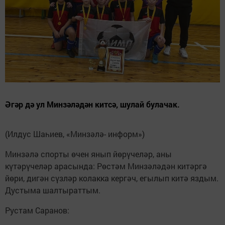
Әгәр дә ул Минзәләдән китсә, шулай булачак.
(Илдус Шаһиев, «Минзәлә- информ»)
Минзәлә спорты өчен янып йөрүчеләр, аны
күтәрүчеләр арасында: Рөстәм Минзәләдән китәргә
йөри, дигән сүзләр колакка кергәч, егылып китә яздым.
Дустыма шалтыраттым.
Рустам Саранов: