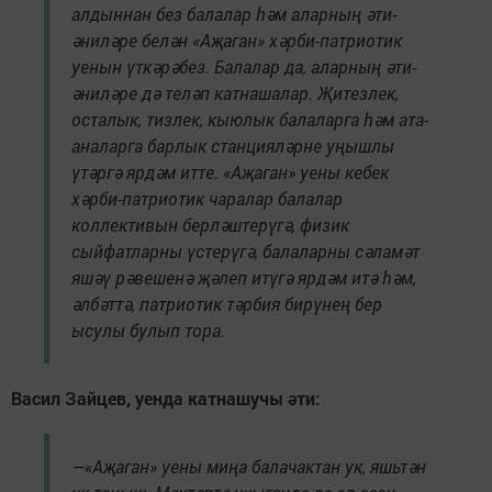
алдыннан без балалар һәм аларның әти-
әниләре белән «Аҗаган» хәрби-патриотик
уенын үткәрәбез. Балалар да, аларның әти-
әниләре дә теләп катнашалар. Җитезлек,
осталык, тизлек, кыюлык балаларга һәм ата-
аналарга барлык станцияләрне уңышлы
үтәргә ярдәм итте. «Аҗаган» уены кебек
хәрби-патриотик чаралар балалар
коллективын берләштерүгә, физик
сыйфатларны үстерүгә, балаларны сәламәт
яшәү рәвешенә җәлеп итүгә ярдәм итә һәм,
әлбәттә, патриотик тәрбия бирүнең бер
ысулы булып тора.
Васил Зайцев, уенда катнашучы әти:
—«Аҗаган» уены миңа балачактан ук, яшьтән