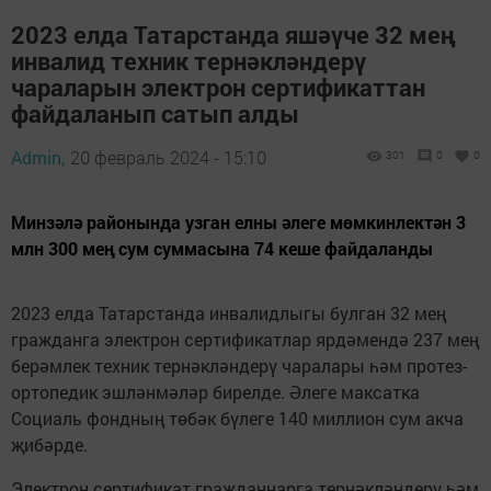
2023 елда Татарстанда яшәүче 32 мең
инвалид техник тернәкләндерү
чараларын электрон сертификаттан
файдаланып сатып алды
Admin,
20 февраль 2024 - 15:10
301
0
0
Минзәлә районында узган елны әлеге мөмкинлектән 3
млн 300 мең сум суммасына 74 кеше файдаланды
2023 елда Татарстанда инвалидлыгы булган 32 мең
гражданга электрон сертификатлар ярдәмендә 237 мең
берәмлек техник тернәкләндерү чаралары һәм протез-
ортопедик эшләнмәләр бирелде. Әлеге максатка
Социаль фондның төбәк бүлеге 140 миллион сум акча
җибәрде.
Электрон сертификат гражданнарга тернәкләндерү һәм