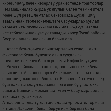
кирәк. Чәчү, печән хәзерләү, урак өстендә тракторлар
һәм машиналар кырда ук ягулык белән тәэмин ителә.
Менә шул рәвешле Атлас бензовозда Дусай Кичү
авылыннан төрле юнәлештәге басу-кырлар буйлап
хәрәкәт итә. Ягулыкны заманында Әҗәкүл, Чаллы
нефтебазасыннан үзе үк ташыды, хәзер Тукай районы
Боерган авылыннан гына барып ала.
— Атлас безнең өчен алыштыргысыз кеше, — дип
фикерләре белән бүлеште авыл хуҗалыгы
предприятиесенең баш агрономы Илфак Мәүҗиев.
— Ул үзенә йөкләнгән эшкә җаваплылык хисе белән
якын килә. Авырлыкларга бирешмичә, теләсә нинди
эшне җиң сызганып башкара. Бензовоз йөртүчесенең
буш вакыты юк, ул һәрвакыт теге яки бу участокка
ашыга. Башкача мөмкин дә түгел — басу-кырлардагы
техника ягулык көтә.
Атлас эштә генә түгел, гаиләдә дә үрнәк әти, тормыш
иптәше Ләйсәния белән бер ул һәм бер кыз бала