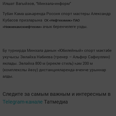
Илшат Вагыйзов, “Минзәлә-информ”
Түбән Кама шәһәрендә Россия спорт мастеры Александр
Кубасов призларына
СК «Нефтехимик» ПАО
ачык беренчелеге узды.
«Нижнекамскнефтехим»
Бу турнирда Минзәлә данын «Юбилейный» спорт мәктәбе
укучысы Зөләйха Нәбиева (тренер – Альфир Сафиуллин)
яклады. Зөләйха 800 м (ирекле стиль) һәм 200 м
(комплекслы йөзү) дистанцияләрендә өченче урыннар
алды.
Следите за самым важным и интересным в
Telegram-канале
Татмедиа