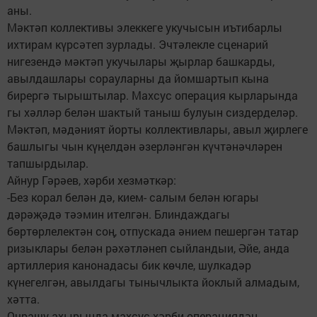
аны.
Мәктәп коллективы элеккеге укучысын иътибарлы
ихтирам күрсәтеп зурлады. Эчтәлекле сценарий
нигезендә мәктәп укучылары җырлар башкарды,
авылдашлары сорауларны да йомшартып кына
бирергә тырыштылар. Махсус операция кырларында
гы хәлләр белән шактый таныш булуын сиздерделәр.
Мәктәп, мәдәният йорты коллективлары, авыл җирлеге
башлыгы чын күңелдән әзерләнгән күчтәнәчләрен
тапшырдылар.
Айнур Гәрәев, хәрби хезмәткәр:
-Без корал белән дә, кием- салым белән югары
дәрәҗәдә тәэмин ителгән. Блиндаждагы
бөртөрлелектән соң, отпускада әнием пешергән татар
ризыклары белән рәхәтләнеп сыйландыи, Әйе, анда
артиллерия канонадасы бик көчле, шулкадәр
күнегелгән, авылдагы тынычлыкта йоклый алмадым,
хәтта.
Очрашу ахырында махсус хәрби операциядән