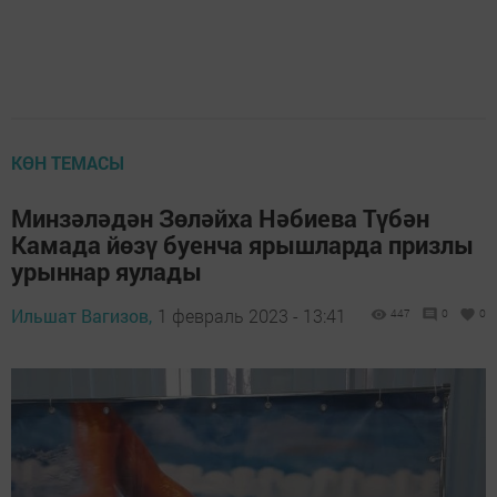
КӨН ТЕМАСЫ
Минзәләдән Зөләйха Нәбиева Түбән
Камада йөзү буенча ярышларда призлы
урыннар яулады
Ильшат Вагизов,
1 февраль 2023 - 13:41
447
0
0