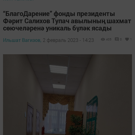
“БлагоДарение” фонды президенты
Фәрит Салихов Тупач авылының шахмат
сөючеләренә уникаль бүләк ясады
Ильшат Вагизов,
2 февраль 2023 - 14:23
405
0
1