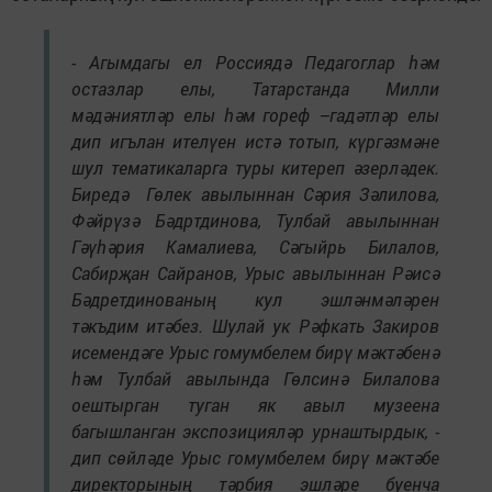
- Агымдагы ел Россиядә Педагоглар һәм
остазлар елы, Татарстанда Милли
мәдәниятләр елы һәм гореф –гадәтләр елы
дип игълан ителүен истә тотып, күргәзмәне
шул тематикаларга туры китереп әзерләдек.
Биредә Гөлек авылыннан Сәрия Зәлилова,
Фәйрүзә Бәдртдинова, Тулбай авылыннан
Гәүһәрия Камалиева, Сәгыйрь Билалов,
Сабирҗан Сайранов, Урыс авылыннан Рәисә
Бәдретдинованың кул эшләнмәләрен
тәкъдим итәбез. Шулай ук Рәфкать Закиров
исемендәге Урыс гомумбелем бирү мәктәбенә
һәм Тулбай авылында Гөлсинә Билалова
оештырган туган як авыл музеена
багышланган экспозицияләр урнаштырдык, -
дип сөйләде Урыс гомумбелем бирү мәктәбе
директорының тәрбия эшләре буенча