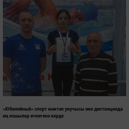
«Юбилейный» спорт мәктәп укучысы ике дистанциядә
иң яхшылар өчлегенә керде