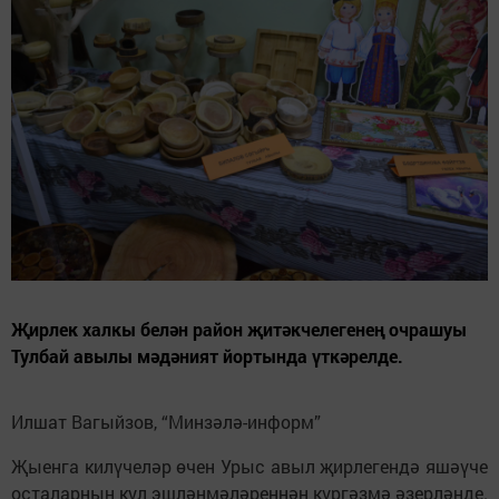
Җирлек халкы белән район җитәкчелегенең очрашуы
Тулбай авылы мәдәният йортында үткәрелде.
Илшат Вагыйзов, “Минзәлә-информ”
Җыенга килүчеләр өчен Урыс авыл җирлегендә яшәүче
осталарның кул эшләнмәләреннән күргәзмә әзерләнде.