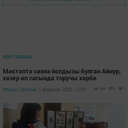
КӨН ТЕМАСЫ
Мәктәптә сәхнә йолдызы булган Айнур,
хәзер ил сагында торучы хәрби
Ильдус Шагиев,
1 февраль 2023 - 20:31
1059
0
0