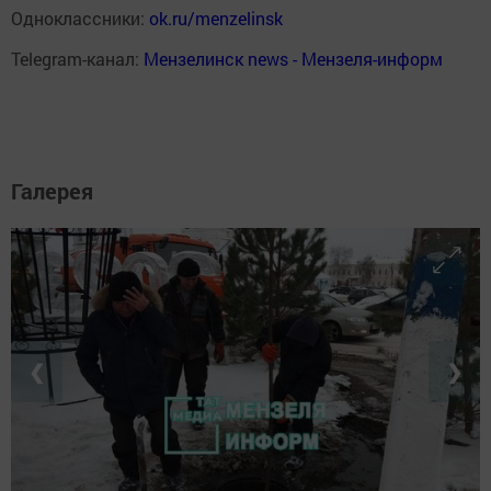
Одноклассники:
ok.ru/menzelinsk
Telegram-канал:
Мензелинск news - Мензеля-информ
Галерея
❮
❯