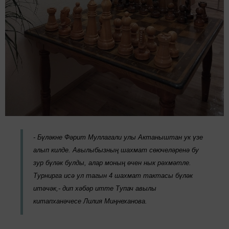
-
Бүләкне
Фәрит Муллагали улы
Актаныштан ук үзе
алып килде. Авылыбызның шахмат сөючеләренә бу
зур бүләк булды
, алар моның өчен нык рәхмәтле.
Турнирга исә ул тагын 4 шахмат тактасы бүләк
итәчәк,- дип хәбәр итте Тупач авылы
китапханәчесе Лилия Миңнеханова.