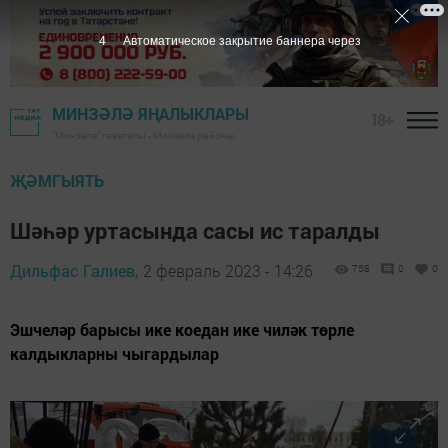
2
Автоматическое закрытие баннера через
МИНЗӘЛӘ ЯҢАЛЫКЛАРЫ
18+
"Минзәлә" газетасы - Минзәлә районы
ҖӘМГЫЯТЬ
Шәһәр уртасында сасы ис таралды
Дильфас Галиев,
2 февраль 2023 - 14:26
758
0
0
Эшчеләр барысы ике коедан ике чиләк төрле
калдыкларны чыгардылар