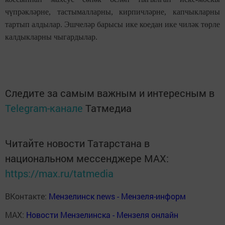
чүпрәкләрне, тастымалларны, кирпичләрне, капчыкларны
тартып алдылар. Эшчеләр барысы ике коедан ике чиләк төрле
калдыкларны чыгардылар.
Следите за самым важным и интересным в
Telegram-канале
Татмедиа
Читайте новости Татарстана в
национальном мессенджере MАХ:
https://max.ru/tatmedia
ВКонтакте:
Мензелинск news - Мензеля-информ
MAX:
Новости Мензелинска - Мензеля онлайн