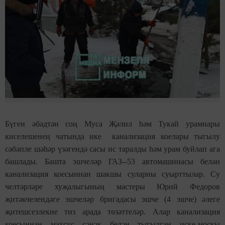
Бүген әбәдтән соң Муса Җәлил һәм Тукай урамнары
киселешенең чатында ике канализация коелары тыгылу
сәбәпле шәһәр үзәгендә сасы ис таралды һәм урам буйлап ага
башлады. Башта эшчеләр ГАЗ--53 автомашинасы белән
канализация коесыннан шакшы суларны суырттылар. Су
челтәрләре хуҗалыгының мастеры Юрий Федоров
җитәкчелендәге эшчеләр бригадасы эшче (4 эшче) әлеге
җитешсезлекне тиз арада төзәттеләр. Алар канализация
коесыннан махсус сәнәк белән тыгылган иске-москы