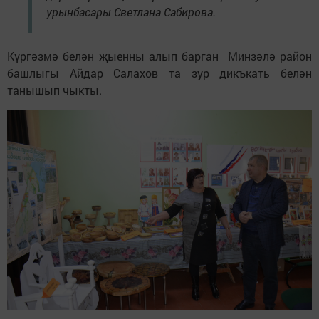
урынбасары Светлана Сабирова.
Күргәзмә белән җыенны алып барган Минзәлә район
башлыгы Айдар Салахов та зур дикъкать белән
танышып чыкты.