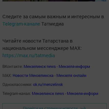
Следите за самым важным и интересным в
Telegram-канале
Татмедиа
Читайте новости Татарстана в
национальном мессенджере MАХ:
https://max.ru/tatmedia
ВКонтакте:
Мензелинск news - Мензеля-информ
MAX:
Новости Мензелинска - Мензеля онлайн
Одноклассники:
ok.ru/menzelinsk
Telegram-канал:
Мензелинск news - Мензеля-информ
Перейти на страницу новости