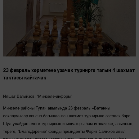
23 февраль хөрмәтенә узачак турнирга тагын 4 шахмат
тактасы кайтачак
Илшат Вагыйзов, “Минзәлә-информ”
Минзәлә районы Тупач авылында 23 февраль –Ватанны
саклаучылар көненә багышланган шахмат турнирына әзерлек бара.
Шул уңайдан әлеге турнирның инициаторы һәм иганәчесе, авылның
терәге, “БлагоДарение” фонды президенты Фәрит Салихов авыл