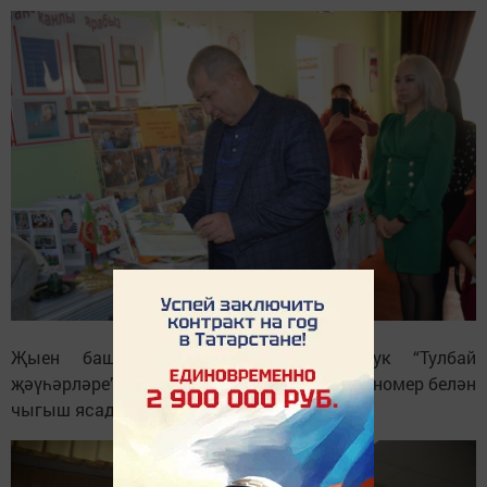
Җыен башланыр алдыннан шулай ук “Тулбай
җәүһәрләре” ансамбле дә матур музыкаль номер белән
чыгыш ясады.