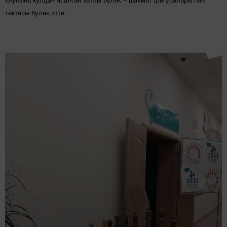
клубына кулдан ясалган затлы бүләк – шахмат фигуралары һәм
тактасы бүләк итте.