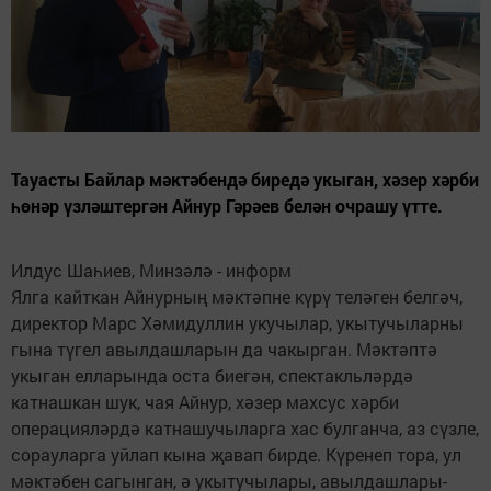
Тауасты Байлар мәктәбендә биредә укыган, хәзер хәрби
һөнәр үзләштергән Айнур Гәрәев белән очрашу үтте.
Илдус Шаһиев, Минзәлә - информ
Ялга кайткан Айнурның мәктәпне күрү теләген белгәч,
директор Марс Хәмидуллин укучылар, укытучыларны
гына түгел авылдашларын да чакырган. Мәктәптә
укыган елларында оста биегән, спектакльләрдә
катнашкан шук, чая Айнур, хәзер махсус хәрби
операцияләрдә катнашучыларга хас булганча, аз сүзле,
сорауларга уйлап кына җавап бирде. Күренеп тора, ул
мәктәбен сагынган, ә укытучылары, авылдашлары-