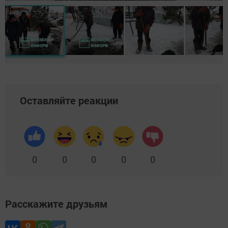
Оставляйте реакции
0
0
0
0
0
Расскажите друзьям