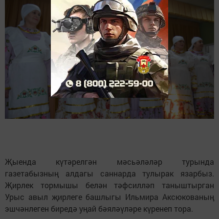
Җыенда күтәрелгән мәсьәләләр турында
газетабызның алдагы саннарда тулырак язарбыз.
Җирлек тормышы белән тәфсилләп таныштырган
Урыс авыл җирлеге башлыгы Ильмира Аксюкованың
эшчәнлеген биредә уңай бәяләүләре күренеп тора.