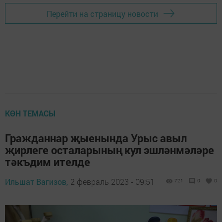
Перейти на страницу новости
КӨН ТЕМАСЫ
Гражданнар җыенында Урыс авыл
җирлеге осталарының кул эшләнмәләре
тәкъдим ителде
Ильшат Вагизов,
2 февраль 2023 - 09:51
721
0
0