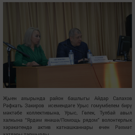
Җыен ахырында район башлыгы Айдар Салахов
Рәфкать Закиров исемендәге Урыс гомумбелем бирү
мәктәбе коллективына, Урыс, Гөлек, Тулбай авыл
халкына “Ярдәм янәшә/Помощь рядом” волонтерлык
хәрәкәтендә актив катнашканнары өчен Рәхмәт
хатлары тапшырды.