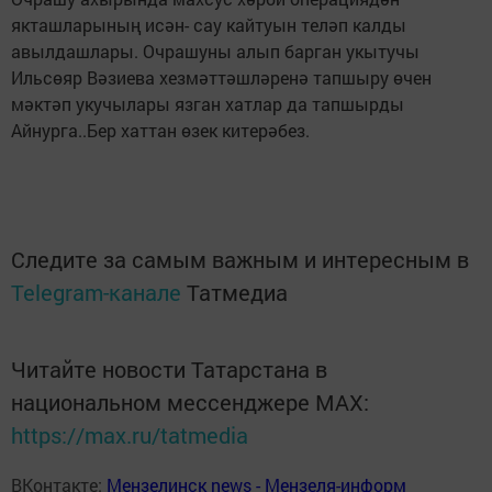
якташларының исән- сау кайтуын теләп калды
авылдашлары. Очрашуны алып барган укытучы
Ильсөяр Вәзиева хезмәттәшләренә тапшыру өчен
мәктәп укучылары язган хатлар да тапшырды
Айнурга..Бер хаттан өзек китерәбез.
Следите за самым важным и интересным в
Telegram-канале
Татмедиа
Читайте новости Татарстана в
национальном мессенджере MАХ:
https://max.ru/tatmedia
ВКонтакте:
Мензелинск news - Мензеля-информ