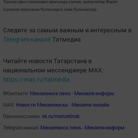
Турнир авыл кешеләре арасында узачак, җиңүчеләр Фәрит
Салихов әзерләгән бүләкләргә лаек булачаклар.
Следите за самым важным и интересным в
Telegram-канале
Татмедиа
Читайте новости Татарстана в
национальном мессенджере MАХ:
https://max.ru/tatmedia
ВКонтакте:
Мензелинск news - Мензеля-информ
MAX:
Новости Мензелинска - Мензеля онлайн
Одноклассники:
ok.ru/menzelinsk
Telegram-канал:
Мензелинск news - Мензеля-информ