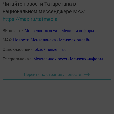
Читайте новости Татарстана в
национальном мессенджере MАХ:
https://max.ru/tatmedia
ВКонтакте:
Мензелинск news - Мензеля-информ
MAX:
Новости Мензелинска - Мензеля онлайн
Одноклассники:
ok.ru/menzelinsk
Telegram-канал:
Мензелинск news - Мензеля-информ
Перейти на страницу новости