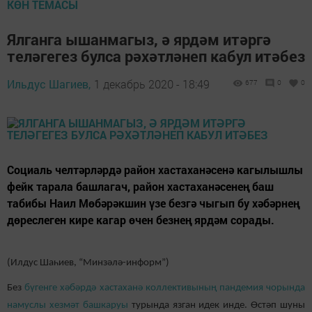
КӨН ТЕМАСЫ
Ялганга ышанмагыз, ә ярдәм итәргә
теләгегез булса рәхәтләнеп кабул итәбез
Ильдус Шагиев,
1 декабрь 2020 - 18:49
677
0
0
Социаль челтәрләрдә район хастаханәсенә кагылышлы
фейк тарала башлагач, район хастаханәсенең баш
табибы Наил Мөбәрәкшин үзе безгә чыгып бу хәбәрнең
дөреслеген кире кагар өчен безнең ярдәм сорады.
(Илдус Шаһиев, “Минзәлә-информ”)
Без
бүгенге хәбәрдә хастаханә коллективының пандемия чорында
намуслы хезмәт башкаруы
турында язган идек инде. Өстәп шуны