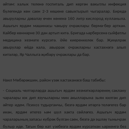
әйтәм: халык теленә госпиталь дип кергән вакытлы инфекция
бүлегендә көн саен 2-3 кешене савыктырып чыгаралар. Биредә
авыруларны дәвалау өчен көненә 160 литр кислород кулланыла.
Ашыгыч ярдәм машинасы чакыру очраклары бермә-бер арткан.
Кайбер көннәрне 30 дан артып китә. Бригада һәрберсенә сыйфатлы
медицина хезмәте күрсәтә. Әйе киеренкелек бар. Җиңелрәк
авырулар өйдә кала, авыррак очракларны хастахнәгә алып
китәләр, Яр Чаллыга җибәрү очраклары да бар.
Наил Мөбәрәкшин, район үзәк хастаханәсе баш табибы:
- Социаль челтәрләрдә ашыгыч ярдәм хезмәткәрләренең саклану
чаралары юк дип язучыларны мин акылларына зыян килгән дип
әйтер идем. Психоз тудырганчы, безгә ярдәм итәргә теләгегез бар
икән, ярдәм итегез һәм шул хакта сөйләгез. Ашыгыч ярдәм
чараларының запасы күбрәк булган саен, безгә дә эшләү тынычрак
булыр иде. Тагын бер кат үзебезгә ярдәм күрсәткән һәркемгә без