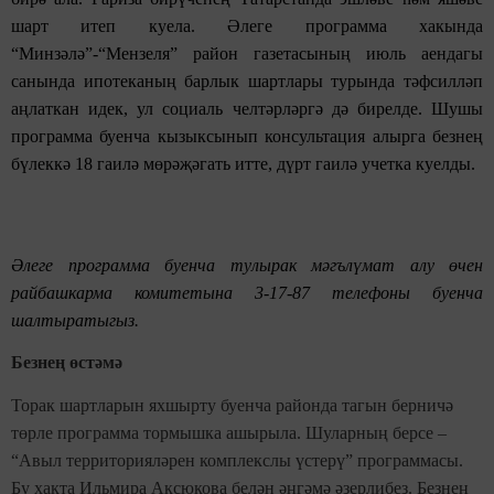
шарт итеп куела. Әлеге программа хакында
“Минзәлә”-“Мензеля” район газетасының июль аендагы
санында ипотеканың барлык шартлары турында тәфсилләп
аңлаткан идек, ул социаль челтәрләргә дә бирелде. Шушы
программа буенча кызыксынып консультация алырга безнең
бүлеккә 18 гаилә мөрәҗәгать итте, дүрт гаилә учетка куелды.
Әлеге программа буенча тулырак мәгълүмат алу өчен
райбашкарма комитетына 3-17-87 телефоны буенча
шалтыратыгыз.
Безнең өстәмә
Торак шартларын яхшырту буенча районда тагын берничә
төрле программа тормышка ашырыла. Шуларның берсе –
“Авыл территорияләрен комплекслы үстерү” программасы.
Бу хакта Ильмира Аксюкова белән әңгәмә әзерлибез. Безнең