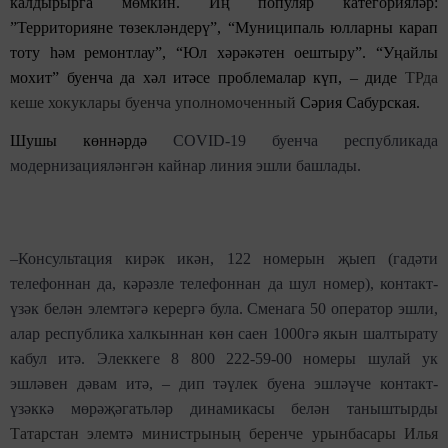
калдырырга мөмкин. Иң популяр категорияләр:
”Территорияне төзекләндерү”, “Муниципаль юлларны карап
тоту һәм ремонтлау”, “Юл хәрәкәтен оештыру”. “Уңайлы
мохит” буенча да хәл итәсе проблемалар күп, – диде
ТРда
кеше хокуклары буенча уполномоченный
Сәрия Сабурская.
Шушы көннәрдә
COVID-19 буенча республикада
модернизацияләнгән кайнар линия эшли башлады.
–Консультация кирәк икән, 122 номерын җыеп (гадәти
телефоннан да, кәрәзле телефоннан да шул номер), контакт-
үзәк белән элемтәгә керергә була. Сменага 50 оператор эшли,
алар республика халкыннан көн саен 1000гә якын шалтырату
кабул итә. Элеккеге 8 800 222-59-00 номеры шулай ук
эшләвен дәвам итә, – дип тәүлек буена эшләүче контакт-
үзәккә мөрәҗәгатьләр динамикасы белән таныштырды
Татарстан элемтә министрының беренче урынбасары Илья