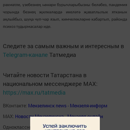
рәхмәтле, үзебезнең һөнәри бурычларыбызны беләбез, пандемия
чорында безнең җилкәләрдә икеләтә җаваплылык ятканын
аңлыйбыз, шуңа чүп-чар язып, кимчелекләрне кабартып, районда
психоз тудырмасалар иде.
Следите за самым важным и интересным в
Telegram-канале
Татмедиа
Читайте новости Татарстана в
национальном мессенджере MАХ:
https://max.ru/tatmedia
ВКонтакте:
Мензелинск news - Мензеля-информ
MAX:
Новости Мензелинска - Мензеля онлайн
Одноклассники:
ok.ru/menzelinsk