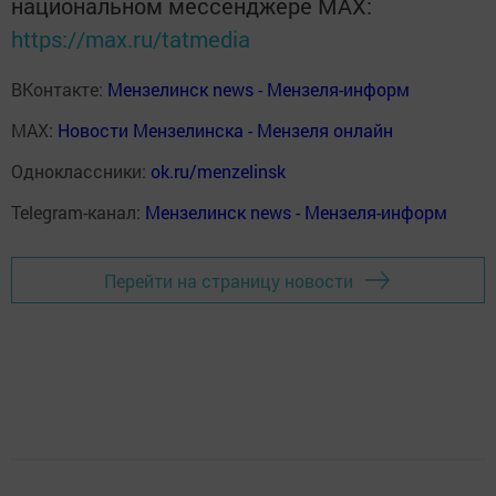
национальном мессенджере MАХ:
https://max.ru/tatmedia
ВКонтакте:
Мензелинск news - Мензеля-информ
MAX:
Новости Мензелинска - Мензеля онлайн
Одноклассники:
ok.ru/menzelinsk
Telegram-канал:
Мензелинск news - Мензеля-информ
Перейти на страницу новости