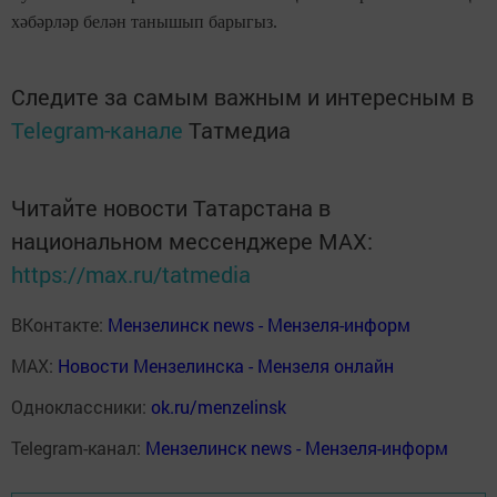
хәбәрләр белән танышып барыгыз.
Следите за самым важным и интересным в
Telegram-канале
Татмедиа
Читайте новости Татарстана в
национальном мессенджере MАХ:
https://max.ru/tatmedia
ВКонтакте:
Мензелинск news - Мензеля-информ
MAX:
Новости Мензелинска - Мензеля онлайн
Одноклассники:
ok.ru/menzelinsk
Telegram-канал:
Мензелинск news - Мензеля-информ