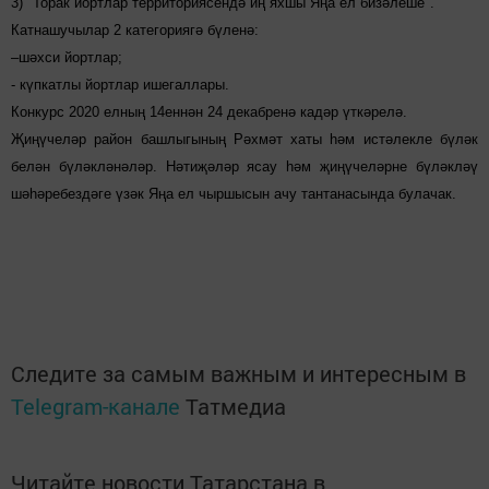
3) "Торак йортлар территориясендә иң яхшы Яңа ел бизәлеше".
Катнашучылар 2 категориягә бүленә:
–шәхси йортлар;
- күпкатлы йортлар ишегаллары.
Конкурс 2020 елның 14еннән 24 декабренә кадәр үткәрелә.
Җиңүчеләр район башлыгының Рәхмәт хаты һәм истәлекле бүләк
белән бүләкләнәләр. Нәтиҗәләр ясау һәм җиңүчеләрне бүләкләү
шәһәребездәге үзәк Яңа ел чыршысын ачу тантанасында булачак.
Следите за самым важным и интересным в
Telegram-канале
Татмедиа
Читайте новости Татарстана в