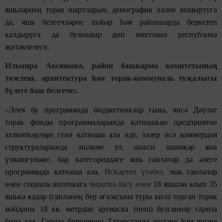
яшьләрнең торак шартларын, демографик хәлне яхшыртуга
да, яшь белгечләрне шәһәр һәм районнарда беркетеп
калдыруга да булышыр дип өметләнә республика
җитәкчелеге.
Ильмира Аксюкова, район башкарма комитетының
төзелеш, архитектура һәм торак-коммуналь хуҗалыгы
бүлеге баш белгече:
.
–Элек бу программада бюджетниклар гына, яисә Дәүләт
торак фонды программаларында катнашкан предприятие
хезмәткәрләре генә катнаша ала иде, хәзер исә коммерция
структураларында эшлиме ул, шәхси эшмәкәр яки
үзмәшгульме, бар категориядәге яшь гаиләләр дә әлеге
программада катнаша ала.
Искәртеп үтәбез, я
шь гаиләләр
өчен социаль ипотекага
чиратка басу өчен
18 яшьтән алып 35
яшькә кадәр (гаиләнең бер әгъзасына туры килә торган торак
мәйданы 18 кв. метрдан артмаска тиеш) булганнар гариза
бирә ала. Гариза бирүченең Татарстанда эшләве һәм яшәве