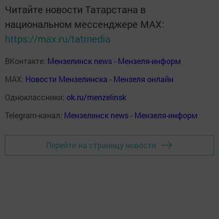
Читайте новости Татарстана в
национальном мессенджере MАХ:
https://max.ru/tatmedia
ВКонтакте:
Мензелинск news - Мензеля-информ
MAX:
Новости Мензелинска - Мензеля онлайн
Одноклассники:
ok.ru/menzelinsk
Telegram-канал:
Мензелинск news - Мензеля-информ
Перейти на страницу новости