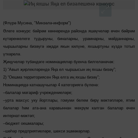
(Флүрә Мусина, "Минзәлә-информ")
Әлеге конкурс бәйрәм көннәрендә районда яшәүчеләр өчен бәйрәм
күтәренкелеге тудыруны, биналарны, урамнарны, мәйданнарны,
чыршыларны бизәүгә иҗади якын килүне, яхшыртуны күздә тотып
үткәрелә.
Җиңүчеләр түбәндәге номинацияләр буенча билгеләнәчәк:
1) “Авыл җирлекләрендә Яңа ел чыршысын иң яхшы бизәү”;
2) “Оешма территориясен Яңа елга иң яхшы бизәү”;
Номинациядә катнашучылар 4 категориягә бүленә:
–балалар мәгариф учреждениеләре;
–урта махсус уку йортлары, гомуми белем бирү мәктәпләре, ятим
балалар һәм ата-ана каравыннан мәхрүм калган балалар өчен
интернат-мәктәп;
–бюджет оешмалары;
–шәһәр предприятиеләре, шәхси эшмәкәрләр.