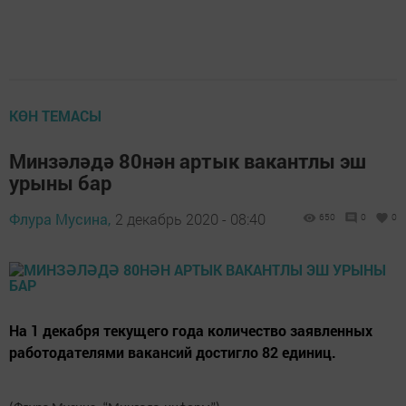
КӨН ТЕМАСЫ
Минзәләдә 80нән артык вакантлы эш
урыны бар
Флура Мусина,
2 декабрь 2020 - 08:40
650
0
0
На 1 декабря текущего года количество заявленных
работодателями вакансий достигло 82 единиц.