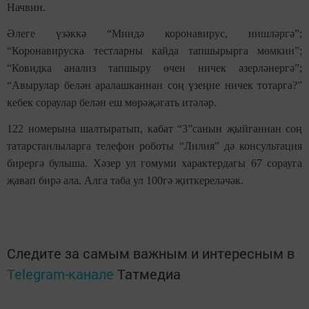
Начвин.
Әлеге үзәккә “Миндә коронавирус, нишләргә”;
“Коронавируска тестларны кайда тапшырырга мөмкин”;
“Ковидка анализ тапшыру өчен ничек әзерләнергә”;
“Авырулар белән аралашканнан соң үзеңне ничек тотарга?”
кебек сораулар белән еш мөрәҗәгать итәләр.
122 номерына шалтыратып, кабат “3”санын җыйганнан соң
татарстанлыларга
телефон роботы “Лилия” дә консультация
бирергә булыша. Хәзер ул гомуми характердагы 67 сорауга
җавап бирә ала. Алга таба ул 100гә җиткереләчәк.
Следите за самым важным и интересным в
Telegram-канале
Татмедиа