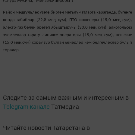
(Флүрә Мусина, “Минзәлә-информ”)
Район мәшгульлек үзәге биргән мәгълүматларга караганда, бүгенге
көндә табиблар (22,8 мең сум), ПТО инженеры (15,0 мең сум),
электр-газ белән эретеп ябыштыручы (30,0 мең сум), алкогольсез
эчемлекләр тарату линиясе операторы (15,0 мең сум), пешекче
(15,0 мең сум) сорау зур булган һөнәрләр һәм белгечлекләр булып
торалар.
Следите за самым важным и интересным в
Telegram-канале
Татмедиа
Читайте новости Татарстана в