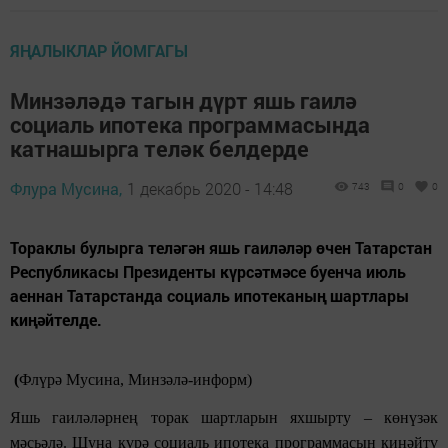
ЯҢАЛЫКЛАР ЙОМГАГЫ
Минзәләдә тагын дүрт яшь гаилә
социаль ипотека программасында
катнашырга теләк белдерде
Флура Мусина,
1 декабрь 2020 - 14:48
743
0
0
Тораклы булырга теләгән яшь гаиләләр өчен Татарстан
Республикасы Президенты күрсәтмәсе буенча июль
аеннан Татарстанда социаль ипотеканың шартлары
киңәйтелде.
(
Флүрә Мусина, Минзәлә-информ)
Яшь гаиләләрнең торак шартларын яхшырту – көнүзәк
мәсьәлә. Шуңа күрә социаль ипотека программасын киңәйтү