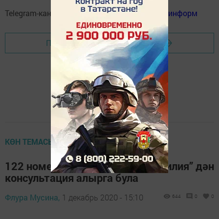
Telegram-канал:
Мензелинск news - Мензеля-информ
Перейти на страницу новости
КӨН ТЕМАСЫ
122 номерына шалтыратып, “Лилия” дән
консультация алырга була
Флура Мусина,
1 декабрь 2020 - 15:10
644
0
0