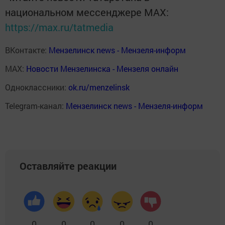
национальном мессенджере MАХ:
https://max.ru/tatmedia
ВКонтакте:
Мензелинск news - Мензеля-информ
MAX:
Новости Мензелинска - Мензеля онлайн
Одноклассники:
ok.ru/menzelinsk
Telegram-канал:
Мензелинск news - Мензеля-информ
Оставляйте реакции
0
0
0
0
0