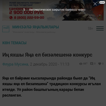
5
Автоматическое закрытие баннера через
МИНЗӘЛӘ ЯҢАЛЫКЛАРЫ
18+
"Минзәлә" газетасы - Минзәлә районы
КӨН ТЕМАСЫ
Иң яхшы Яңа ел бизәлешенә конкурс
Флура Мусина,
2 декабрь 2020 - 11:13
887
0
0
Яңа ел бәйрәме кысаларында районда быел да “Иң
яхшы яңа ел бизәлешенә” традицион конкурсы игълан
ителде. Ул район башлыгының карары белән
расланган.