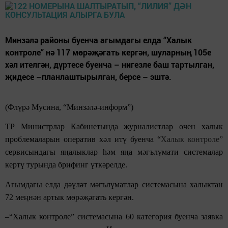
Минзәлә районы буенча агымдагы елда “Халык
контроле” нә 117 мөрәҗәгать кергән, шуларның 105е
хәл ителгән, дүртесе буенча – нигезле баш тартылган,
җидесе –планлаштырылган, берсе – эштә.
(Флүрә Мусина, “Минзәлә-информ”)
ТР Министрлар Кабинетында журналистлар өчен халык
проблемаларын оператив хәл итү буенча “
Халык контроле”
сервисындагы яңалыклар һәм яңа мәгълүмати системалар
кертү турында брифинг үткәрелде.
Агымдагы елда дәүләт мәгълүматлар системасына халыктан
72 меңнән артык мөрәҗәгать кергән.
–“Халык контроле” системасына 60 категория буенча заявка