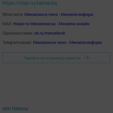
https://max.ru/tatmedia
ВКонтакте:
Мензелинск news - Мензеля-информ
MAX:
Новости Мензелинска - Мензеля онлайн
Одноклассники:
ok.ru/menzelinsk
Telegram-канал:
Мензелинск news - Мензеля-информ
Перейти на страницу новости
КӨН ТЕМАСЫ