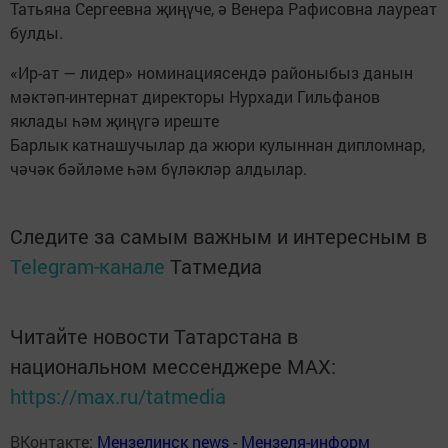
Татьяна Сергеевна җиңүче, ә Венера Рафисовна лауреат
булды.
«Ир-ат — лидер» номинациясендә районыбыз данын
мәктәп-интернат директоры Нурхади Гильфанов
яклады һәм җиңүгә иреште
Барлык катнашучылар да жюри кулыннан дипломнар,
чәчәк бәйләме һәм бүләкләр алдылар.
Следите за самым важным и интересным в
Telegram-канале
Татмедиа
Читайте новости Татарстана в
национальном мессенджере MАХ:
https://max.ru/tatmedia
ВКонтакте:
Мензелинск news - Мензеля-информ