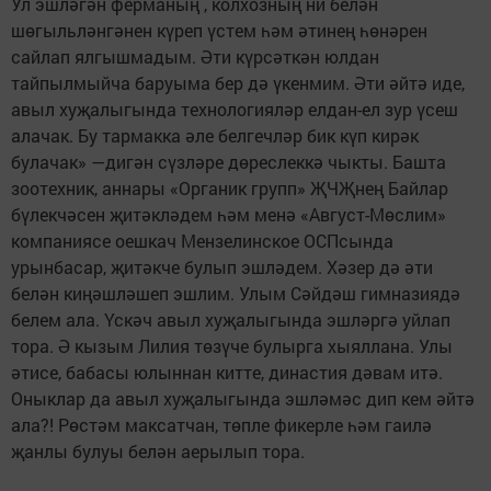
Ул эшләгән ферманың , колхозның ни белән
шөгыльләнгәнен күреп үстем һәм әтинең һөнәрен
сайлап ялгышмадым. Әти күрсәткән юлдан
тайпылмыйча баруыма бер дә үкенмим. Әти әйтә иде,
авыл хуҗалыгында технологияләр елдан-ел зур үсеш
алачак. Бу тармакка әле белгечләр бик күп кирәк
булачак» —дигән сүзләре дөреслеккә чыкты. Башта
зоотехник, аннары «Органик групп» ҖЧҖнең Байлар
бүлекчәсен җитәкләдем һәм менә «Август-Мөслим»
компаниясе оешкач Мензелинское ОСПсында
урынбасар, җитәкче булып эшләдем. Хәзер дә әти
белән киңәшләшеп эшлим. Улым Сәйдәш гимназиядә
белем ала. Үскәч авыл хуҗалыгында эшләргә уйлап
тора. Ә кызым Лилия төзүче булырга хыяллана. Улы
әтисе, бабасы юлыннан китте, династия дәвам итә.
Оныклар да авыл хуҗалыгында эшләмәс дип кем әйтә
ала?! Рөстәм максатчан, төпле фикерле һәм гаилә
җанлы булуы белән аерылып тора.