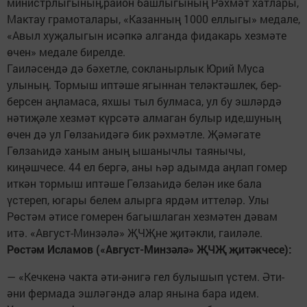
министрлыгының,район башлыгының Рәхмәт хатлары,
Мактау грамоталары, «Казанның 1000 еллыгы» медале,
«Авыл хуҗалыгын исәпкә алганда фидакарь хезмәте
өчен» медале бирелде.
Гаиләсендә дә бәхетле, сокланырлык Юрий Муса
улының. Тормыш иптәше ягыннан теләктәшлек, бер-
берсен аңламаса, яхшы тыл булмаса, ул бу эшләрдә
нәтиҗәле хезмәт күрсәтә алмаган булыр иде,шуның
өчен дә ул Гөлзаһидәгә бик рәхмәтле. Җәмәгате
Гөлзаһидә ханым аның ышанычлы таянычы,
киңәшчесе. 44 ел бергә, аны һәр адымда аңлап гомер
иткән тормыш иптәше Гөлзаһидә белән ике бала
үстереп, югары белем алырга ярдәм иттеләр. Улы
Рөстәм әтисе гомерен багышлаган хезмәтен дәвам
итә. «Август-Минзәлә» ҖЧҖне җитәкли, гаиләле.
Рөстәм Исламов («Август-Минзәлә» ҖЧҖ җитәкчесе):
— «Кечкенә чакта әти-әнигә гел булышып үстем. Әти-
әни фермада эшләгәндә алар янына бара идем.