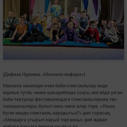
(Дифиза Нуриева, «Минзәлә-информ»)
Минзәлә нәниләре өчен бәби-спектакльләр инде
яңалык түгел, чөнки шәһәребездә соңгы ике елда узган
бәби-театрлар фестивалендәге спектакльләрнең төп
тамашачылары булып нәкъ менә алар тора. «Улым,
бүген нинди спектакль карадыгыз?» дип сорасаң,
«Мендәргә утырып карый торганны» дип җавап
җибәрә бакчага йөрүче улыбыз да.