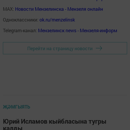
MAX:
Новости Мензелинска - Мензеля онлайн
Одноклассники:
ok.ru/menzelinsk
Telegram-канал:
Мензелинск news - Мензеля-информ
Перейти на страницу новости
ҖӘМГЫЯТЬ
Юрий Исламов кыйбласына тугры
калды