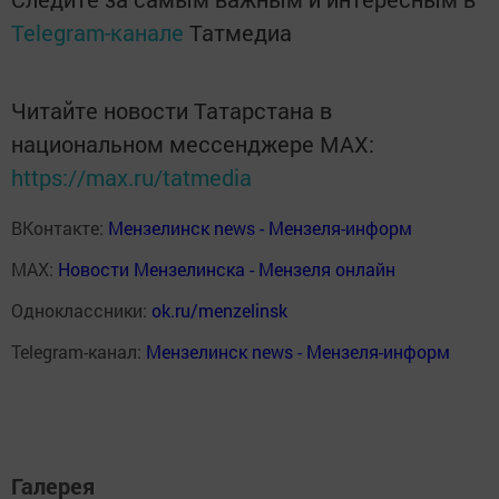
Telegram-канале
Татмедиа
Читайте новости Татарстана в
национальном мессенджере MАХ:
https://max.ru/tatmedia
ВКонтакте:
Мензелинск news - Мензеля-информ
MAX:
Новости Мензелинска - Мензеля онлайн
Одноклассники:
ok.ru/menzelinsk
Telegram-канал:
Мензелинск news - Мензеля-информ
Галерея