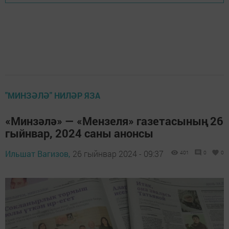
"МИНЗӘЛӘ" НИЛӘР ЯЗА
«Минзәлә» — «Мензеля» газетасының 26
гыйнвар, 2024 саны анонсы
Ильшат Вагизов,
26 гыйнвар 2024 - 09:37
401
0
0