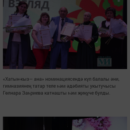
«Хатын-кыз— ана» номинациясендә күп балалы әни,
гимназиянең татар теле һәм әдәбияты укытучысы
Гөлнара Заһриева катнашты һәм җиңүче булды.