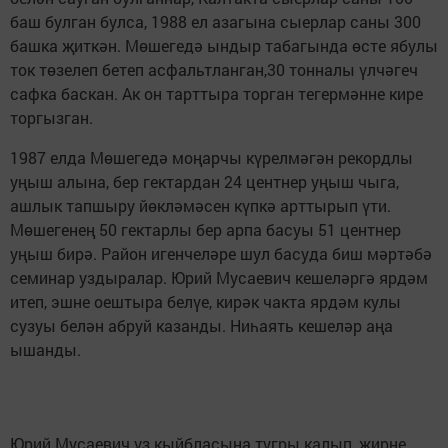
баш булган булса, 1988 ел азагына сыерлар саны 300
башка җиткән. Мөшегедә ындыр табагында өсте ябулы
ток төзелеп бетеп асфальтланган,30 тонналы үлчәгеч
сафка баскан. Ак он тарттыра торган тегермәнне кире
торгызган.
1987 елда Мөшегедә моңарчы күрелмәгән рекордлы
уңыш алына, бер гектардан 24 центнер уңыш чыга,
ашлык тапшыру йөкләмәсен күпкә арттырып үти.
Мөшегенең 50 гектарлы бер арпа басуы 51 центнер
уңыш бирә. Район игенчеләре шул басуда биш мәртәбә
семинар уздыралар. Юрий Мусаевич кешеләргә ярдәм
итеп, эшне оештыра белүе, кирәк чакта ярдәм кулы
сузуы белән абруй казанды. Ниһаять кешеләр аңа
ышанды.
Юрий Мусаевич үз кыйбласына тугры калып, җирне