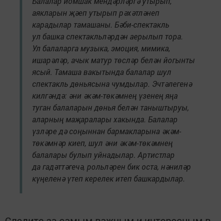
Балалар йомшак мендәрләргә утырып,
аякларын җәеп утырып рәхәтләнеп
карадылар тамашаны. Бәби-спектакль
ул башка спектакльләрдән аерылып тора.
Ул балаларга музыка, эмоция, мимика,
ишарәләр, ачык матур төсләр белән йогынты
ясый. Тамаша вакытында балалар шул
спектакль дөньясына чумдылар. Эчтәлегенә
килгәндә: әни әкәм-төкәмнең үзенең яңа
туган балаларын дөнья белән таныштыруы,
аларның маҗаралары хакында. Балалар
үзләре дә соңыннан бармакларына әкәм-
төкәмнәр киеп, шул әни әкәм-төкәмнең
балалары булып уйнадылар. Артистлар
да гадәттәгечә, рольләрен бик оста, нәниләр
күңеленә үтеп керелек итеп башкардылар.
Следите за самым важным и интересным в