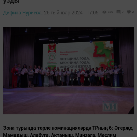
узды
Дифиза Нуриева,
26 гыйнвар 2024 - 17:05
380
0
2
Зона турында төрле номинацияләрдә ТРның 6: Әгерҗе,
Мамадыш, Алабуга, Актаныш, Минзәлә, Мөслим