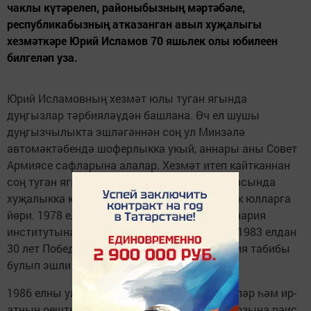
чаклы күтәрелеп, районыбызның мәртәбәле,
республикабызның атказанган авыл хуҗалыгы
хезмәткәре Юрий Исламов 70 яшьлек олы юбилеен
билгеләп уза.
Юрий Исламовның хезмәт юлы туган ягында
дуңгызлар тәрбияләүдән башлана. Өч ел шушы
дуңгызчылыкта эшләгәннән соң ул Минзәлә
автомәктәбендә шоферлыкка укый, аннары аны Совет
Армиясе сафларына алалар. Хезмәт итеп кайтканнан
соң туган ягына кайтып ГАЗ-51 автомашинасында
хуҗалыкка кирәк булган йөкләр ташый, ерак юлларга
йөри. 1978 елда Казан шәһәрендәге ветеринария
институтына көндезге бүлеккә укырга керә,1983 елдан
30 лет Победы" колхозында баш ветеринария табибы
булып эшли башлый.
1986 елны ул эшләгән колхозны икегә бүләләр һәм ир-
атның оештыру сәләтен күреп «Марс» колхозына рәис