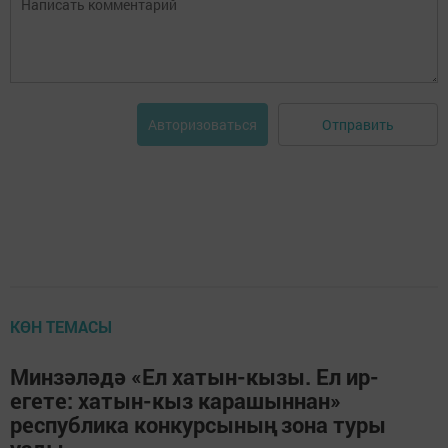
Отправить
Авторизоваться
КӨН ТЕМАСЫ
Минзәләдә «Ел хатын-кызы. Ел ир-
егете: хатын-кыз карашыннан»
республика конкурсының зона туры