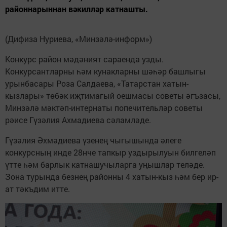
районнарыннан вәкилләр катнашты.
(Дифиза Нуриева, «Минзәлә-информ»)
Конкурс район мәдәният сараенда узды.
Конкурсантларны һәм кунакларны шәһәр башлыгы
урынбасары Роза Салдаева, «Татарстан хатын-
кызлары» төбәк иҗтимагый оешмасы советы әгъзасы,
Минзәлә мәктәп-интернаты попечительләр советы
рәисе Гүзәлия Ахмадиева сәламләде.
Гүзәлия Әхмәдиева үзенең чыгышында әлеге
конкурсның инде 28нче тапкыр уздырылуын билгеләп
үтте һәм барлык катнашучыларга уңышлар теләде.
Зона турында безнең районны 4 хатын-кыз һәм бер ир-
ат тәкъдим итте.