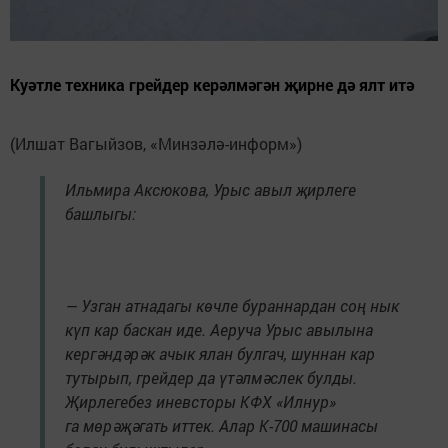
Куәтле техника грейдер керәлмәгән җирне дә ялт итә
(Илшат Вагыйзов, «Минзәлә-информ»)
Ильмира Аксюкова, Урыс авыл җирлеге
башлыгы:
— Узган атнадагы көчле бураннардан соң нык
күп кар баскан иде. Аеруча Урыс авылына
кергәндәрәк ачык ялан булгач, шуннан кар
тутырып, грейдер да үтәлмәслек булды.
Җирлегебез иневсторы КФХ «Илнур»
га мөрәҗәгать иттек. Алар К-700 машинасы