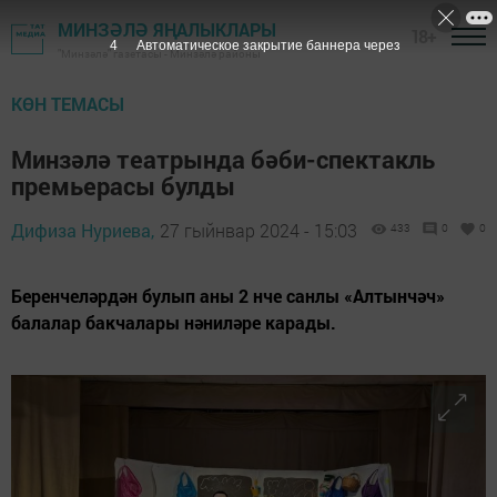
МИНЗӘЛӘ ЯҢАЛЫКЛАРЫ
18+
2
Автоматическое закрытие баннера через
"Минзәлә" газетасы - Минзәлә районы
КӨН ТЕМАСЫ
Минзәлә театрында бәби-спектакль
премьерасы булды
Дифиза Нуриева,
27 гыйнвар 2024 - 15:03
433
0
0
Беренчеләрдән булып аны 2 нче санлы «Алтынчәч»
балалар бакчалары нәниләре карады.