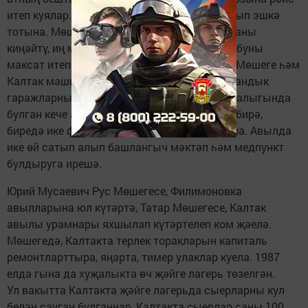
итеп куялар. каушап калмыйча, җиң сызганып эшкә
тотына. Мөшегедә һәм Калтакта матди базаны
киңәйтү, иң мөһиме-кешеләр күңеленә юл табуны
максат итеп куя. Беренче эшләгән аенда ук Мөшеге һәм
Калтак машина трактор паркларында ташландык
гаражларны җылытудан башлый. Ул үз хуҗалыгында
булган кече авыл Филимоновкага игътибар бирә,
биредә ике фин йорты сатып алып, клуб сала. Авылда
ике өй сатып алып башлангыч мәктәп һәм медпункт
булдыруга ирешә.
Юрий Мусаевич Рус Мөшегесе, Филимоновка
авылларына юл күтәртә, Татар Мөшегесе, Калтак
авылы урамнары яхшылап күтәртелеп ком җәелә.
Мөшегедә, Калтакта терлек торакларын капиталь
ремонтларттыра, яңарта, тимер улаклар куела. 1987
елда гына да хуҗалыкта өч җәйге лагерь төзелгән.
Ул вакытта Калтакта җәйге лагерьда сыерларны кул
белән сауган булганнар, Калтакта сыерлар саны 100