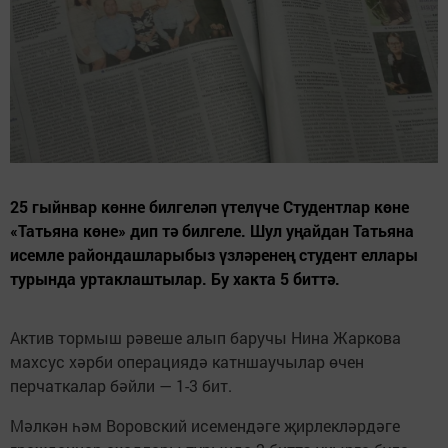
25 гыйнвар көнне билгеләп үтелүче Студентлар көне
«Татьяна көне» дип тә билгеле. Шул уңайдан Татьяна
исемле райондашларыбыз үзләренең студент еллары
турында уртаклаштылар. Бу хакта 5 биттә.
Актив тормыш рәвеше алып баручы Нина Жаркова
махсус хәрби операциядә катншаучылар өчен
перчаткалар бәйли — 1-3 бит.
Мәлкән һәм Воровский исемендәге җирлекләрдәге