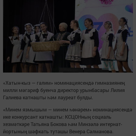
«Хатын-кыз — галим» номинациясендә гимназиянең
милли мәгариф буенча директор урынбасары Лилия
Галиева катнашты һәм лауреат булды.
«Минем язмышым — минем һөнәрем» номинациясендә
ике конкурсант катнашты: КСЦОНның социаль
хезмәткәре Татьяна Бокова һәм Минзәлә интернат-
йортының шәфкать туташы Венера Сәлманова.