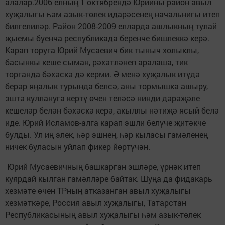
алалар.2006 елның 1 октябрендә Юрийны район авыл
хуҗалыгы һәм азык-төлек идарәсенең начальнигы итеп
билгелиләр. Район 2008-2009 елларда ашлыкның тулай
җыемы буенча республикада беренче бишлеккә керә.
Карап торуга Юрий Мусаевич бик тыныч холыклы,
басынкы кеше сыман, рәхәтләнеп аралаша, тик
торганда бәхәскә дә керми. Ә менә хуҗалык итүдә
берәр яңалык турында белсә, аны тормышка ашыру,
эштә куллануга кертү өчен теләсә нинди дәрәҗәле
кешеләр белән бәхәскә керә, акыллы нәтиҗә ясый белә
иде. Юрий Исламов-алга карап эшли белүче җитәкче
булды. Ул иң элек, һәр эшнең, һәр кыласы гамәленең
ничек буласын уйлап фикер йөртүчән.
Юрий Мусаевичның башкарган эшләре, үрнәк итеп
куярдай кылган гамәлләре байтак. Шуңа да фидакарь
хезмәте өчен ТРның атказанган авыл хуҗалыгы
хезмәткәре, Россия авыл хуҗалыгы, Татарстан
Республикасының авыл хуҗалыгы һәм азык-төлек