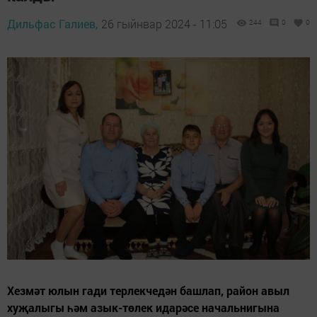
Дильфас Галиев,
26 гыйнвар 2024 - 11:05
244
0
0
Хезмәт юлын гади терлекчедән башлап, район авыл
хуҗалыгы һәм азык-төлек идарәсе начальнигына