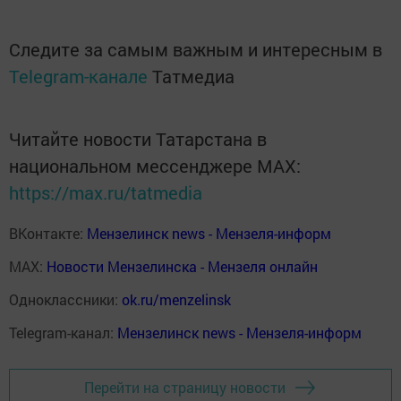
Следите за самым важным и интересным в
Telegram-канале
Татмедиа
Читайте новости Татарстана в
национальном мессенджере MАХ:
https://max.ru/tatmedia
ВКонтакте:
Мензелинск news - Мензеля-информ
MAX:
Новости Мензелинска - Мензеля онлайн
Одноклассники:
ok.ru/menzelinsk
Telegram-канал:
Мензелинск news - Мензеля-информ
Перейти на страницу новости