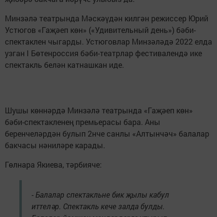
Минзәлә театрында Мәскәүдән килгән режиссер Юрий
Устюгов «Гаҗәеп көн» («Удивительный день») бәби-
спектаклен чыгарды. Устюговлар Минзәләдә 2022 елда
узган I Бөтенроссия бәби-театрлар фестивалендә ике
спектакль белән катнашкан иде.
Шушы көннәрдә Минзәлә театрында «Гаҗәеп көн»
бәби-спектакленең премьерасы бара. Аны
беренчеләрдән булып 2нче санлы «Алтынчәч» балалар
бакчасы нәниләре карады.
Гөлнара Якиева, тәрбияче:
- Балалар спектакльне бик җылы кабул
иттеләр. Спектакль кече залда булды.