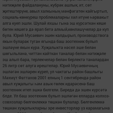
нәтиҗәле файдалануны, күбрәк ашлык, ит, сөт
җитештерүне, авыл халкының мәнфәгатен кайгыртып,
социаль-көнкүреш проблемаларны хәл итүне һәрвакыт
алга куеп эшли. Шулай яхшы гына эш күрсәткән кеше
бөтен кешегә дә ярап бетә алмый,көнләшүчеләр дә күп
була. Юрий Мусаевич эшен калдырып, производствога
якын буларак туган ягында баш зоотехник булып
эшләүне якын күрә. Хуҗалыкта нәсел эше белән
шөгыльләнә, читтән кайткан таналар белән нәтиҗәле
эш алып бара, терлекчеләр белән берлектә таналардан
26 литр сөт алуга ирештеләр. Юрий Мусаевичның
эшләгән эшләрен күреп, ул чактагы район башлыгы
Мәхмүт Фаттахов 2001 елның 1 сентябрендә район
авыл хуҗалыгы һәм азык-төлек идарәсенә баш
зоотехник итеп эшкә билгели. Биредә дә эшен күрсәтә
блде. Ул баш зоотехник булып эшләгән елларда колхоз-
совхозлар бөлгенлеккә төшкән булалар. Бөлгенлеккә
төшкән хуҗалыкларны эре инвесторлар үз карамагына