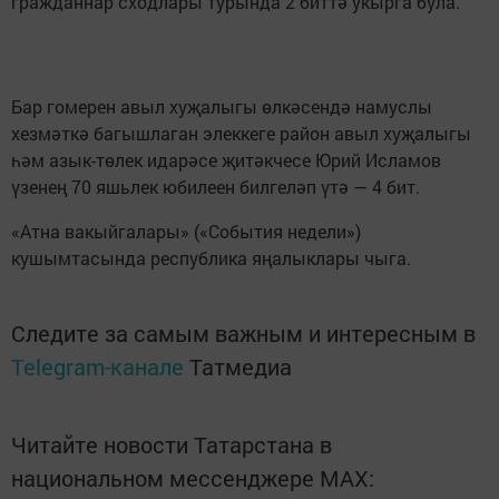
гражданнар сходлары турында 2 биттә укырга була.
Бар гомерен авыл хуҗалыгы өлкәсендә намуслы
хезмәткә багышлаган элеккеге район авыл хуҗалыгы
һәм азык-төлек идарәсе җитәкчесе Юрий Исламов
үзенең 70 яшьлек юбилеен билгеләп үтә — 4 бит.
«Атна вакыйгалары» («События недели»)
кушымтасында республика яңалыклары чыга.
Следите за самым важным и интересным в
Telegram-канале
Татмедиа
Читайте новости Татарстана в
национальном мессенджере MАХ: