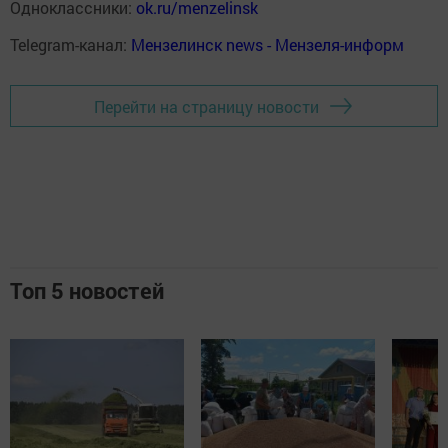
Одноклассники:
ok.ru/menzelinsk
Telegram-канал:
Мензелинск news - Мензеля-информ
Перейти на страницу новости
Топ 5 новостей