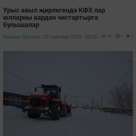
Урыс авыл җирлегендә КФХ лар
юлларны кардан чистартырга
булышалар
Ильшат Вагизов,
26 гыйнвар 2024 - 08:55
282
0
0