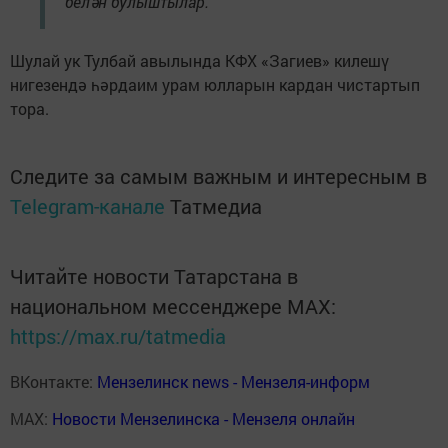
белән булыштылар.
Шулай ук Тулбай авылында КФХ «Загиев» килешү
нигезендә һәрдаим урам юлларын кардан чистартып
тора.
Следите за самым важным и интересным в
Telegram-канале
Татмедиа
Читайте новости Татарстана в
национальном мессенджере MАХ:
https://max.ru/tatmedia
ВКонтакте:
Мензелинск news - Мензеля-информ
MAX:
Новости Мензелинска - Мензеля онлайн