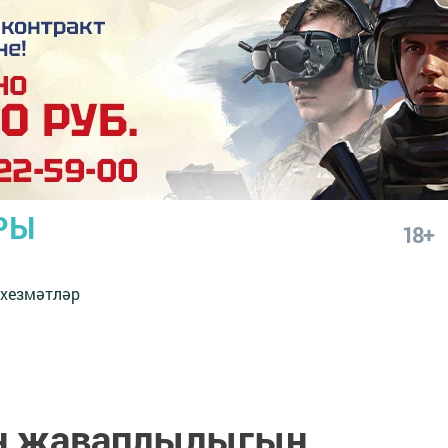
РЫ
18+
 хезмәтләр
 җаваплылыгын