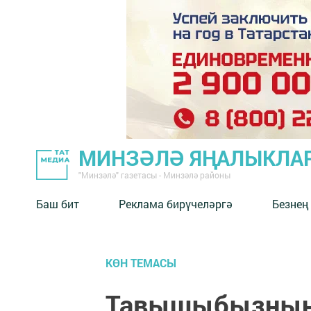
МИНЗӘЛӘ ЯҢАЛЫКЛА
"Минзәлә" газетасы - Минзәлә районы
Баш бит
Реклама бирүчеләргә
Безнең
КӨН ТЕМАСЫ
Тавышыбызның