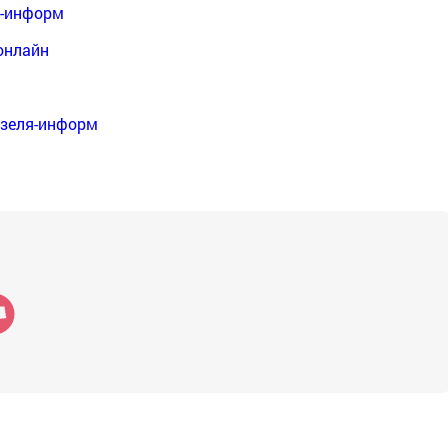
я-информ
онлайн
нзеля-информ