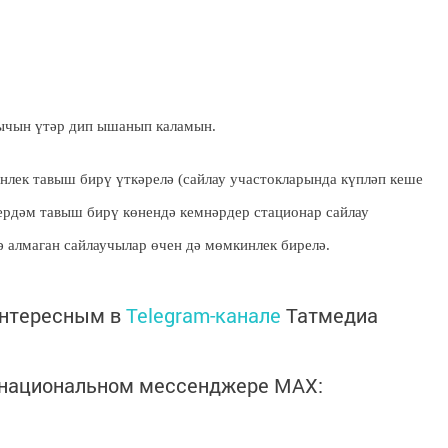
рычын үтәр дип ышанып каламын.
нлек тавыш бирү үткәрелә (сайлау участокларында күпләп кеше
Бердәм тавыш бирү көнендә кемнәрдер стационар сайлау
ә алмаган сайлаучылар өчен дә мөмкинлек бирелә.
интересным в
Telegram-канале
Татмедиа
в национальном мессенджере MАХ: