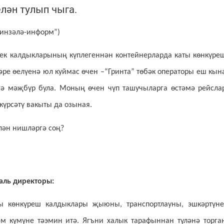
лән тулып чыга.
Минзәлә-информ”)
ек калдыкларының күплегеннән контейнерларда каты көнкүре
ре өелүенә юл куймас өчен –“Гринта” төбәк операторы еш кын
гә мәҗбүр була. Моның өчен чүп ташучыларга өстәмә рейсла
 күрсәтү вакыты да озыная.
лән нишләргә соң?
аль директоры:
ы көнкүреш калдыклары җыюны, транспортлауны, эшкәртүне
м күмүне тәэмин итә. Ягъни халык тарафыннан түләнә торга