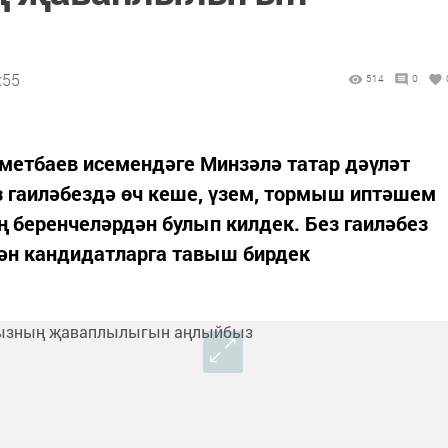
:55
514
0
метбаев исемендәге Минзәлә татар дәүләт
з гаиләбездә өч кеше, үзем, тормыш иптәшем
ң беренчеләрдән булып килдек. Без гаиләбез
ән кандидатларга тавыш бирдек