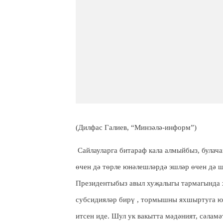
(Дилфас Галиев, “Минзәлә-информ”)
Сайлауларга битараф кала алмыйбыз, булача
өчен дә төрле юнәлешләрдә эшләр өчен дә 
Президентыбыз авыл хуҗалыгы тармагында хе
субсидияләр бирү , тормышны яхшыртуга ю
итсен иде. Шул ук вакытта мәдәният, сәламә