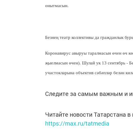
онытмасын.
Безнең театр коллективы да гражданлык бу
Коронавирус авыруы таралмасын өчен өч кө
җыелмасын өчен). Шулай ук 13 сентябрь - 
участокларына объектив сәбәпләр белән кил
Следите за самым важным и 
Читайте новости Татарстана 
https://max.ru/tatmedia