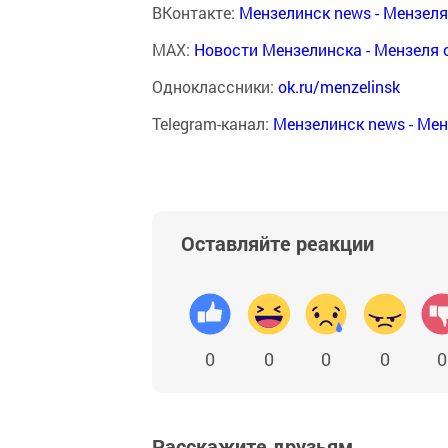
ВКонтакте:
Мензелинск news - Мензел
MAX:
Новости Мензелинска - Мензеля 
Одноклассники:
ok.ru/menzelinsk
Telegram-канал:
Мензелинск news - Ме
Оставляйте реакции
0
0
0
0
0
Расскажите друзьям