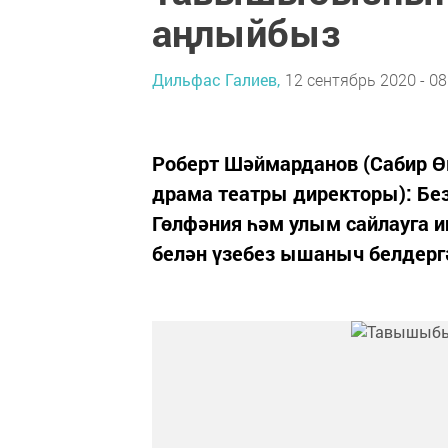
аңлыйбыз
Дильфас Галиев,
12 сентябрь 2020 - 08
Роберт Шәймарданов (Сабир Ө
драма театры директоры): Бе
Гөлфәния һәм улым сайлауга и
белән үзебез ышаныч белдерг