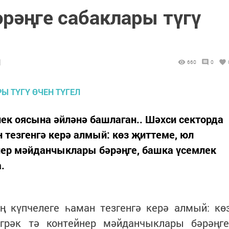
рәңге сабаклары түгү
1
660
0
ек оясына әйләнә башлаган.. Шәхси секторда
 тезгенгә керә алмый: көз җиттеме, юл
нер мәйданчыклары бәрәңге, башка үсемлек
.
ң күпчелеге һаман тезгенгә керә алмый: кө
грәк тә контейнер мәйданчыклары бәрәңге