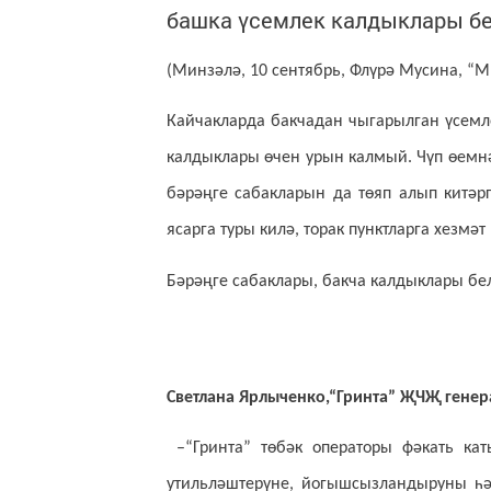
башка үсемлек калдыклары бе
(Минзәлә, 10 сентябрь, Флүрә Мусина, “
Кайчакларда бакчадан чыгарылган үсемл
калдыклары өчен урын калмый. Чүп өемнә
бәрәңге сабакларын да төяп алып китәр
ясарга туры килә, торак пунктларга хезмәт
Бәрәңге сабаклары, бакча калдыклары бе
Светлана Ярлыченко,“Гринта” ҖЧҖ генер
–“Гринта” төбәк операторы фәкать кат
утильләштерүне, йогышсызландыруны һә