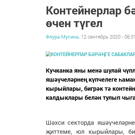
Контейнерлар бә
өчен түгел
Флура Мусина,
12 сентябрь 2020 - 06:3
Кучканка яны менә шулай чүпл
яшәүчеләрнең күпчелеге һаман
кырыйлары, бигрәк тә контей
калдыклары белән тулып чыга
Шәхси секторда яшәүчеләрне
җиттеме, юл кырыйлары, би