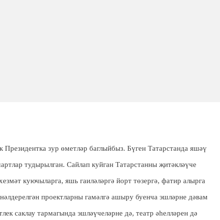
к Президентка зур өметләр баглыйбыз. Бүген Татарстанда яшәү
шартлар тудырылган. Сайлап куйган Татарстанны җитәкләүче
змәт куючыларга, яшь гаиләләргә йорт төзергә, фатир алырга
нәлдерелгән проектларны гамәлгә ашыру буенча эшләрне дәвам
тлек саклау тармагында эшләүчеләрне дә, театр әһелләрен дә