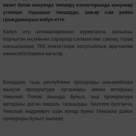
визит белән килүендә тикшерү изоляторында кануннар
үтәлеше торышын тикшерде, шәһәр һәм район
гражданнарын кабул итте.
Кабул итү нәтиҗәләреннән күренгәнчә, халыкны
борчыган иң мөһим сораулар сәламәтлек саклау, торак
мәсьәләләре, ТКХ хезмәтләре, хосусыйлык, җир-милек
мөнәсәбәтләренә кагыла.
Болардан тыш, республика прокуроры шәһәребездә
яшәүче прокуратура органнары өлкән ветераны
Николай Попов янында булып, аңа прокуратура
ветераны дигән медаль тапшырды. Билгеле булганча,
Николай Андреевич озак еллар буена Минзәлә район
прокуроры булып эшләде.