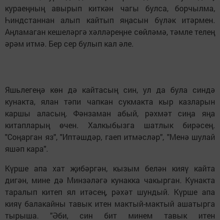
кураеңның авырып киткән чагы булса, борчылма,
Һиндстаннан алып кайтып яңасын бүләк итәрмен.
Аңламаган кешеләргә хәлләреңне сөйләмә, тәмле телең
әрәм итмә. Бер сер булып кал әле.
Яшьлегеңә көн дә кайтасың син, ул да була синдә
кунакта, ялан тәпи чапкан сукмакта кыр казларын
каршы аласың. Фәнзаман абый, рәхмәт сиңа яңа
китапларың өчен. Халкыбызга шатлык бирәсең.
"Соңарган яз", "Иптәшдәр, гаеп итмәсләр", "Менә шулай
яшәп кара".
Күрше апа хат җибәргән, кызым белән кияү кайта
дигән, мине дә Минзәләгә кунакка чакырган. Кунакта
таралып китеп ял итәсең, рәхәт шундый. Күрше апа
кияү балакайны тавык итен мактый-мактый ашатырга
тырыша. "Әби, син бит минем тавык итен