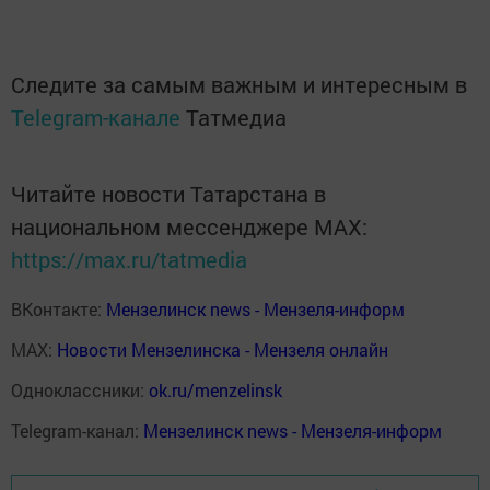
Следите за самым важным и интересным в
Telegram-канале
Татмедиа
Читайте новости Татарстана в
национальном мессенджере MАХ:
https://max.ru/tatmedia
ВКонтакте:
Мензелинск news - Мензеля-информ
MAX:
Новости Мензелинска - Мензеля онлайн
Одноклассники:
ok.ru/menzelinsk
Telegram-канал:
Мензелинск news - Мензеля-информ