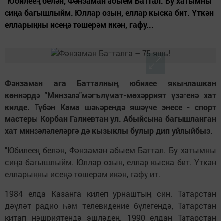
"Юбилеең белән, Фәнзаман абыем Баттал. Бу хатымны
сиңа багышлыйм. Юллар озын, еллар кыска бит. Үткән
елларыңны исеңә төшерәм икән, гафу...
Фәнзаман ага Батталның юбилее якынлашкан
көннәрдә "Минзәлә"мәгълүмат-мөхәррият үзәгенә хат
килде. Түбән Кама шәһәрендә яшәүче энесе - спорт
мастеры Корбан Галиевтан ул. Абыйсына багышланган
хат минзәләлеләргә дә кызыклы булыр дип уйлыйбыз.
"Юбилеең белән, Фәнзаман абыем Баттал. Бу хатымны
сиңа багышлыйм. Юллар озын, еллар кыска бит. Үткән
елларыңны исеңә төшерәм икән, гафу ит.
1984 елда Казанга килеп урнаштың син. Татарстан
дәүләт радио һәм телевидение бүлегендә, Татарстан
китап нәшриятендә эшләдең. 1990 елдан Татарстан