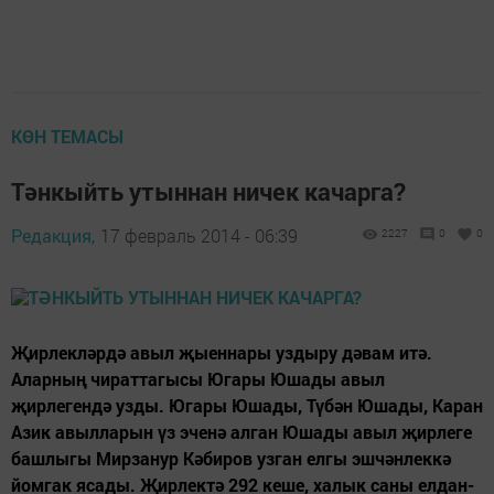
КӨН ТЕМАСЫ
Тәнкыйть утыннан ничек качарга?
Редакция,
17 февраль 2014 - 06:39
2227
0
0
Җирлекләрдә авыл җыеннары уздыру дәвам итә.
Аларның чираттагысы Югары Юшады авыл
җирлегендә узды. Югары Юшады, Түбән Юшады, Каран
Азик авылларын үз эченә алган Юшады авыл җирлеге
башлыгы Мирзанур Кәбиров узган елгы эшчәнлеккә
йомгак ясады. Җирлектә 292 кеше, халык саны елдан-