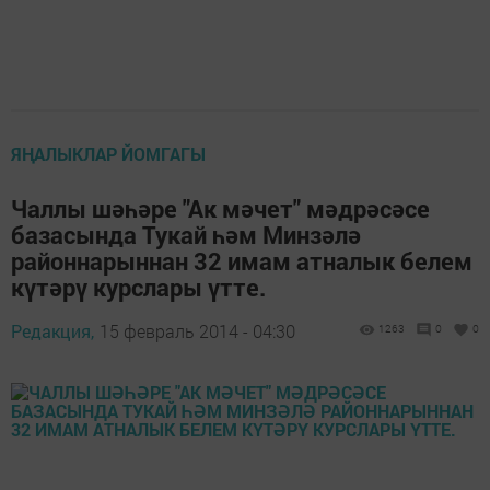
ЯҢАЛЫКЛАР ЙОМГАГЫ
Чаллы шәһәре "Ак мәчет" мәдрәсәсе
базасында Тукай һәм Минзәлә
районнарыннан 32 имам атналык белем
күтәрү курслары үтте.
Редакция,
15 февраль 2014 - 04:30
1263
0
0