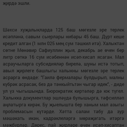
җирдә эшли.
Шәхси хуҗалыкларда 125 баш мөгезле эре терлек
исәпләнә, савым сыерлары нибары 45 баш. Дүрт кеше
кредит алган (1 млн 025 мең сум тәшкил итә). Халыктан
сөтне Мөнәвир Сафиуллин җыя, декабрь ае өчен бер
литр сөткә 16 сум исәбеннән исәп-хисап ясаган. Мал
асраучыларга субсидияләр бирелә, шуны истә тотып,
авыл җирлеге башлыгы халыкны мөгезле эре терлек
асрарга өндәде: "Гаилә фермалары булдырып, малны
күбрәк асрасак, без дә тәнкыйтьтән чыгар идек", - диде
ул үз чыгышында. Бюрократик киртәләр дә юк түгел.
Халыкка документлар эшләүдә булышырга, тәфсилләп
аңлатырга кирәк. Бу җыелышта бер ханым мал азыгы
проблемасын күтәрде. Хәтта салам табу да зур
мәшәкать икән, кадрәклеләргә мөрәҗәгать итәргә
мәҗбүрләр. Дөрес, пай җирләре өчен исәп-хисаптан