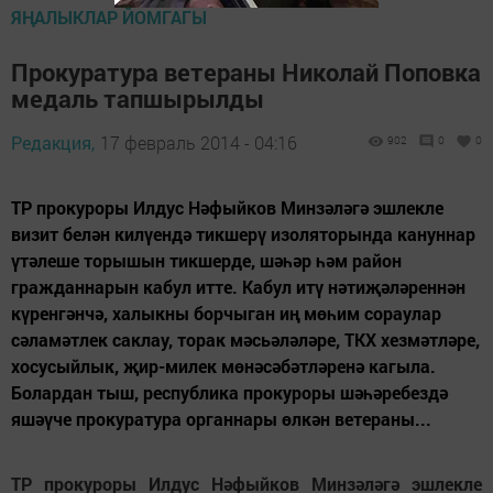
ЯҢАЛЫКЛАР ЙОМГАГЫ
Прокуратура ветераны Николай Поповка
медаль тапшырылды
Редакция,
17 февраль 2014 - 04:16
902
0
0
ТР прокуроры Илдус Нәфыйков Минзәләгә эшлекле
визит белән килүендә тикшерү изоляторында кануннар
үтәлеше торышын тикшерде, шәһәр һәм район
гражданнарын кабул итте. Кабул итү нәтиҗәләреннән
күренгәнчә, халыкны борчыган иң мөһим сораулар
сәламәтлек саклау, торак мәсьәләләре, ТКХ хезмәтләре,
хосусыйлык, җир-милек мөнәсәбәтләренә кагыла.
Болардан тыш, республика прокуроры шәһәребездә
яшәүче прокуратура органнары өлкән ветераны...
ТР прокуроры Илдус Нәфыйков Минзәләгә эшлекле