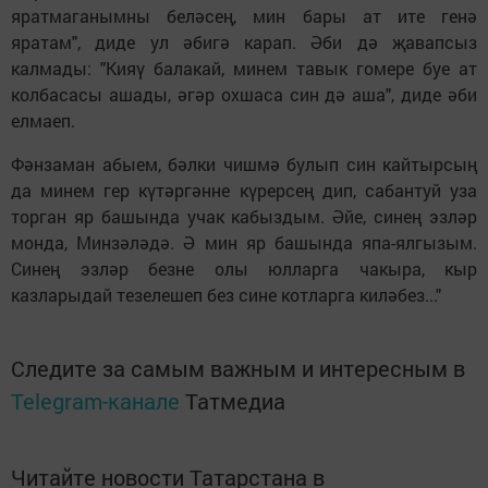
яратмаганымны беләсең, мин бары ат ите генә
яратам", диде ул әбигә карап. Әби дә җавапсыз
калмады: "Кияү балакай, минем тавык гомере буе ат
колбасасы ашады, әгәр охшаса син дә аша", диде әби
елмаеп.
Фәнзаман абыем, бәлки чишмә булып син кайтырсың
да минем гер күтәргәнне күрерсең дип, сабантуй уза
торган яр башында учак кабыздым. Әйе, синең эзләр
монда, Минзәләдә. Ә мин яр башында япа-ялгызым.
Синең эзләр безне олы юлларга чакыра, кыр
казларыдай тезелешеп без сине котларга киләбез..."
Следите за самым важным и интересным в
Telegram-канале
Татмедиа
Читайте новости Татарстана в