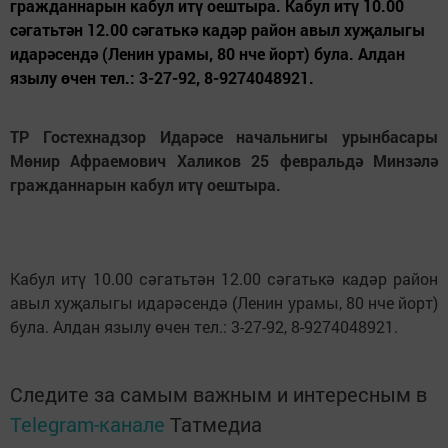
гражданнарын кабул итү оештыра. Кабул итү 10.00
сәгатьтән 12.00 сәгатькә кадәр район авыл хуҗалыгы
идарәсендә (Ленин урамы, 80 нче йорт) була. Алдан
язылу өчен тел.: 3-27-92, 8-9274048921.
ТР Гостехнадзор Идарәсе начальнигы урынбасары
Мөнир Афраемович Халиков 25 февральдә Минзәлә
гражданнарын кабул итү оештыра.
Кабул итү 10.00 сәгатьтән 12.00 сәгатькә кадәр район
авыл хуҗалыгы идарәсендә (Ленин урамы, 80 нче йорт)
була. Алдан язылу өчен тел.: 3-27-92, 8-9274048921.
Следите за самым важным и интересным в
Telegram-канале
Татмедиа