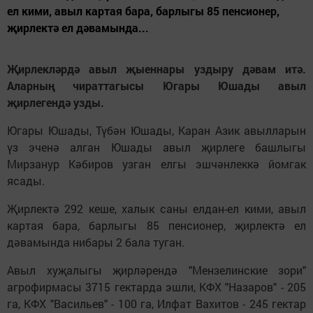
ел кими, авыл картая бара, барлыгы 85 пенсионер,
җирлектә ел дәвамында...
Җирлекләрдә авыл җыеннары уздыру дәвам итә.
Аларның чираттагысы Югары Юшады авыл
җирлегендә узды.
Югары Юшады, Түбән Юшады, Каран Азик авылларын
үз эченә алган Юшады авыл җирлеге башлыгы
Мирзанур Кәбиров узган елгы эшчәнлеккә йомгак
ясады.
Җирлектә 292 кеше, халык саны елдан-ел кими, авыл
картая бара, барлыгы 85 пенсионер, җирлектә ел
дәвамында нибары 2 бала туган.
Авыл хуҗалыгы җирләрендә "Мензелинские зори"
агрофирмасы 3715 гектарда эшли, КФХ "Назаров" - 205
га, КФХ "Васильев" - 100 га, Илфат Вахитов - 245 гектар