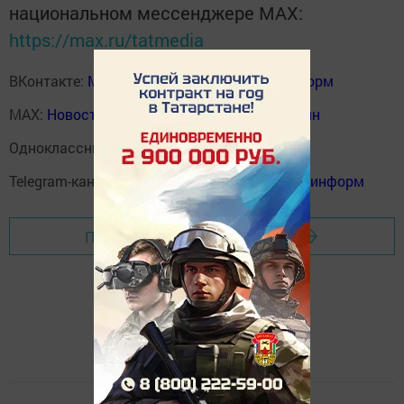
национальном мессенджере MАХ:
https://max.ru/tatmedia
ВКонтакте:
Мензелинск news - Мензеля-информ
MAX:
Новости Мензелинска - Мензеля онлайн
Одноклассники:
ok.ru/menzelinsk
Telegram-канал:
Мензелинск news - Мензеля-информ
Перейти на страницу новости