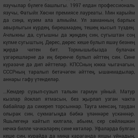
язучылар бүлеге башлыгы. 1997 елдан профессиональ
язучы, Фатыйх Хөсни премиясе лауреаты. Мин карыйм
да сиңа, күзем ала алмыйм. Ул заманның барлык
авырлыгын күрдең, бирешмәдең, тешең кысып түздең.
Ачлыкны да, сугышны да җиңдең син, сугыштан соң
күпме сугыштың. Дөрес, дөрес кеше булып яшәү безнең
җирдә читен бит. Тормышыбызда булачак
үзгәрешләрне дә иң беренче булып әйттең син. Сине
күрәзәче дә дип әйттеләр. КПССның юкка чыгачагын,
СССРның таралып бетәчәген әйттең, ышанмадылар,
аннары гафу үтенделәр.
...Кемдер сузып-сузып тальян гармун уйный. Матур
кызлар йоклап ятмасын, без җырлап узган чакта
бабайлар да сикереп торсыннар. Тауга менсәң, таудан
олырак син, сукмагыңда бәбкә үләннәре үскәннәр.
Яшьлегеңә кайтып килгәлә, абыем, сер сөйләшкән
нечкә билле чәчкәләрең сине көтәләр. Уфаларда булган
кеше син, курайда да миңа караганда яхшы уйнадың,