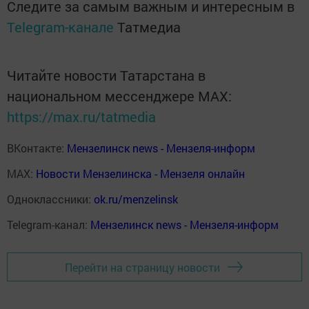
Следите за самым важным и интересным в
Telegram-канале
Татмедиа
Читайте новости Татарстана в
национальном мессенджере MАХ:
https://max.ru/tatmedia
ВКонтакте:
Мензелинск news - Мензеля-информ
MAX:
Новости Мензелинска - Мензеля онлайн
Одноклассники:
ok.ru/menzelinsk
Telegram-канал:
Мензелинск news - Мензеля-информ
Перейти на страницу новости