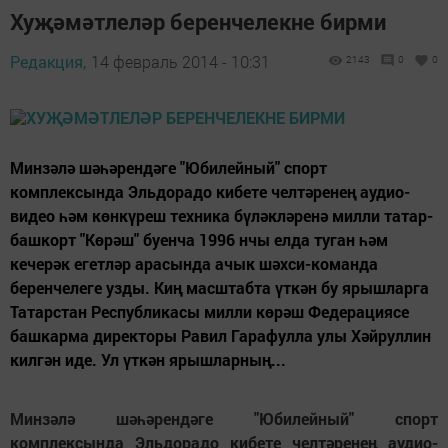
Хуҗәмәтлеләр беренчелекне бирми
Редакция,
14 февраль 2014 - 10:31
2143
0
0
Минзәлә шәһәрендәге "Юбилейный" спорт
комплексында Эльдорадо кибете челтәренең аудио-
видео һәм көнкүреш техника бүләкләренә милли татар-
башкорт "Көрәш" буенча 1996 нчы елда туган һәм
кечерәк егетләр арасында ачык шәхси-команда
беренчелеге узды. Киң масштабта үткән бу ярышларга
Татарстан Республикасы милли көрәш Федерациясе
башкарма директоры Равил Гарафулла улы Хәйруллин
килгән иде. Ул үткән ярышларның...
Минзәлә шәһәрендәге "Юбилейный" спорт
комплексында Эльдорадо кибете челтәренең аудио-