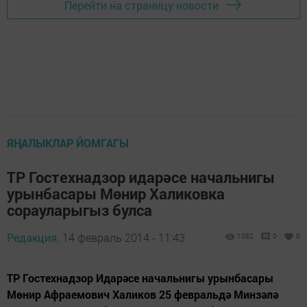
Перейти на страницу новости
ЯҢАЛЫКЛАР ЙОМГАГЫ
ТР Гостехнадзор идарәсе начальнигы
урынбасары Мөнир Халиковка
сорауларыгыз булса
Редакция,
14 февраль 2014 - 11:43
1082
0
0
ТР Гостехнадзор Идарәсе начальнигы урынбасары
Мөнир Афраемович Халиков 25 февральдә Минзәлә