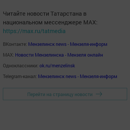
Читайте новости Татарстана в
национальном мессенджере MАХ:
https://max.ru/tatmedia
ВКонтакте:
Мензелинск news - Мензеля-информ
MAX:
Новости Мензелинска - Мензеля онлайн
Одноклассники:
ok.ru/menzelinsk
Telegram-канал:
Мензелинск news - Мензеля-информ
Перейти на страницу новости