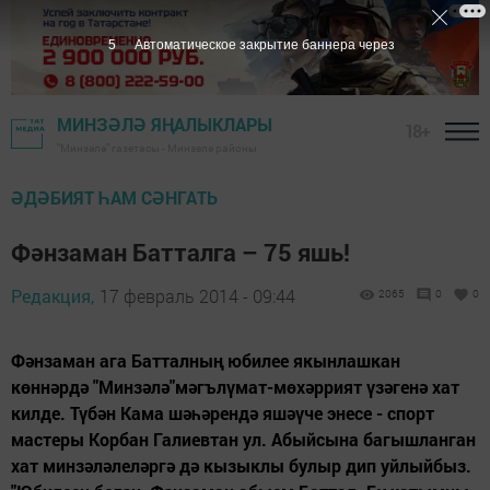
4
Автоматическое закрытие баннера через
МИНЗӘЛӘ ЯҢАЛЫКЛАРЫ
18+
"Минзәлә" газетасы - Минзәлә районы
ӘДӘБИЯТ ҺАМ СӘНГАТЬ
Фәнзаман Батталга – 75 яшь!
Редакция,
17 февраль 2014 - 09:44
2065
0
0
Фәнзаман ага Батталның юбилее якынлашкан
көннәрдә "Минзәлә"мәгълүмат-мөхәррият үзәгенә хат
килде. Түбән Кама шәһәрендә яшәүче энесе - спорт
мастеры Корбан Галиевтан ул. Абыйсына багышланган
хат минзәләлеләргә дә кызыклы булыр дип уйлыйбыз.