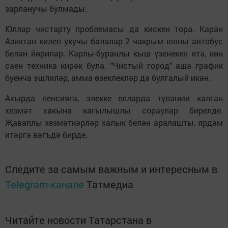
зарланучы булмады.
Юллар чистарту проблемасы да кискен тора. Каран
Азиктан килеп укучы балалар 2 чакрым юлны автобус
белән йөриләр. Карлы-буранлы кыш үзенекен итә, көн
саен техника кирәк була. "Чистый город" аша график
буенча эшлиләр, әмма өзеклекләр дә булгалый икән.
Ахырда пенсиягә, элекке елларда түләнми калган
хезмәт хакына кагылышлы сораулар бирелде.
Җаваплы хезмәткәрләр халык белән аралашты, ярдәм
итәргә вәгъдә бирде.
Следите за самым важным и интересным в
Telegram-канале
Татмедиа
Читайте новости Татарстана в