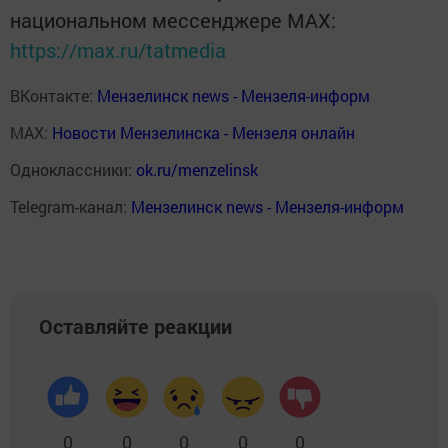
национальном мессенджере MАХ:
https://max.ru/tatmedia
ВКонтакте:
Мензелинск news - Мензеля-информ
MAX:
Новости Мензелинска - Мензеля онлайн
Одноклассники:
ok.ru/menzelinsk
Telegram-канал:
Мензелинск news - Мензеля-информ
Оставляйте реакции
0
0
0
0
0