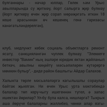
булганнары - начар юллар, Гөлек һәм Урыс
авылларында су җитмәү, йорт салырга җир булмау
(йорт җиткерү өчен җир сорап мөрәҗәгать иткән 18
кеше арасыннан өч кешенең генә гаризасы
канәгатьләндерелгән),
клуб, медпункт кебек социаль объектларга ремонт
ясату, санкцияләнгән чүплек булмау. "Элеккеге
инвестор "Вамин" ның эшләре юридик яктан җайланып
беткәч, авылны киңәйтү мәсьәләләрен күтәрергә
мөмкин булыр", - диде район башлыгы Айдар Салахов.
Халыкта төрле мәсьәләләргә кагылышлы сораулар
байтак җыелган. Ни өчен Урыс урта мәктәбендә
балалар төп керү-чыгу ишегеннән түгел, ә запас
ишектән йөриләр? Ул-бу була калса, нишләргә? Тыкрык
аша йөрүче балаларны жәллибез, чөнки алар язгы-