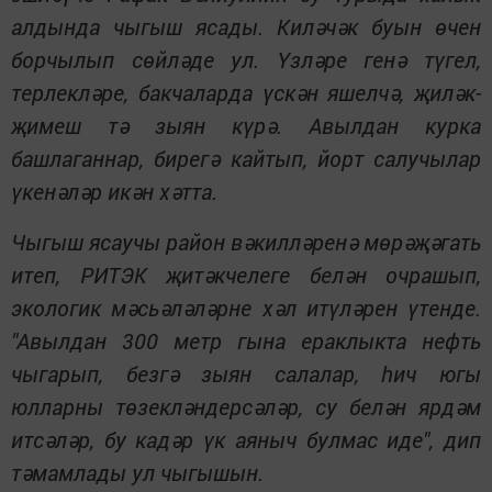
алдында чыгыш ясады. Киләчәк буын өчен
борчылып сөйләде ул. Үзләре генә түгел,
терлекләре, бакчаларда үскән яшелчә, җиләк-
җимеш тә зыян күрә. Авылдан курка
башлаганнар, бирегә кайтып, йорт салучылар
үкенәләр икән хәтта.
Чыгыш ясаучы район вәкилләренә мөрәҗәгать
итеп, РИТЭК җитәкчелеге белән очрашып,
экологик мәсьәләләрне хәл итүләрен үтенде.
"Авылдан 300 метр гына ераклыкта нефть
чыгарып, безгә зыян салалар, һич югы
юлларны төзекләндерсәләр, су белән ярдәм
итсәләр, бу кадәр үк аяныч булмас иде", дип
тәмамлады ул чыгышын.