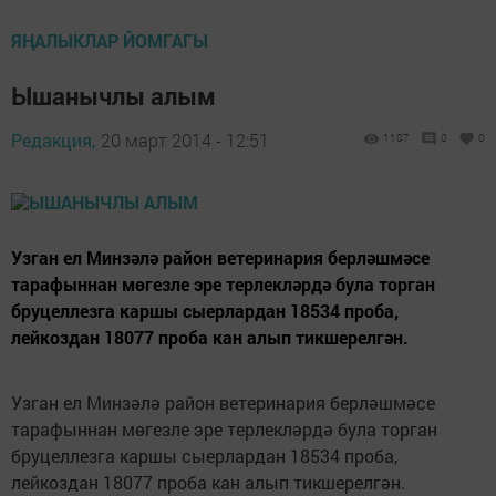
ЯҢАЛЫКЛАР ЙОМГАГЫ
Ышанычлы алым
Редакция,
20 март 2014 - 12:51
1107
0
0
Узган ел Минзәлә район ветеринария берләшмәсе
тарафыннан мөгезле эре терлекләрдә була торган
бруцеллезга каршы сыерлардан 18534 проба,
лейкоздан 18077 проба кан алып тикшерелгән.
Узган ел Минзәлә район ветеринария берләшмәсе
тарафыннан мөгезле эре терлекләрдә була торган
бруцеллезга каршы сыерлардан 18534 проба,
лейкоздан 18077 проба кан алып тикшерелгән.