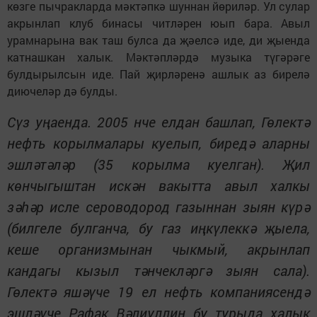
көзге пычракларда мәктәпкә шуннан йөриләр. Ул сулар
акрынлап клуб бинасы читләрен юып бара. Авыл
урамнарына вак таш булса да җәелсә иде, ди җыенда
катнашкан халык. Мәктәпләрдә музыка түгәрәге
булдырылсын иде. Пай җирләренә ашлык аз бирелә
диючеләр дә булды.
Сүз уңаенда. 2005 нче елдан башлап, Гөлектә
нефть корылмалары куелып, биредә аларны
эшләтәләр (35 корылма куелган). Җил
көнчыгыштан искән вакытта авыл халкы
зәһәр исле сероводород газыннан зыян күрә
(билгеле булганча, бу газ иңкүлеккә җыела,
кеше организмынан чыкмый, акрынлап
кандагы кызыл тәнчекләргә зыян сала).
Гөлектә яшәүче 19 ел нефть компаниясендә
эшләүче Рафак Вәлиуллин бу турыда халык