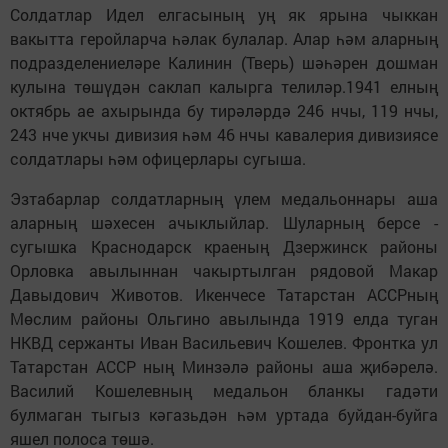
Солдатлар Идел елгасының уң як ярына чыккан
вакытта геройларча һәлак булалар. Алар һәм аларның
подразделениеләре Калинин (Тверь) шәһәрен дошман
кулына төшүдән саклап калырга телиләр.1941 елның
октябрь ае ахырында бу тирәләрдә 246 нчы, 119 нчы,
243 нче укчы дивизия һәм 46 нчы кавалерия дивизиясе
солдатлары һәм офицерлары сугыша.
Эзтабарлар солдатларның үлем медальоннары аша
аларның шәхесен ачыклыйлар. Шуларның берсе -
сугышка Краснодарск краеның Дзержинск районы
Орловка авылыннан чакыртылган рядовой Макар
Давыдович Животов. Икенчесе Татарстан АССРның
Мөслим районы Ольгино авылында 1919 елда туган
НКВД сержанты Иван Васильевич Кошелев. Фронтка ул
Татарстан АССР ның Минзәлә районы аша җибәрелә.
Василий Кошелевның медальон бланкы гадәти
булмаган тыгыз кәгазьдән һәм уртада буйдан-буйга
яшел полоса төшә.