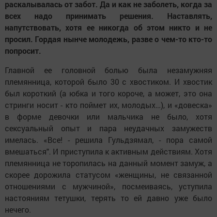
раскалывалась от забот. Да и как не заболеть, когда за
всех надо принимать решения. Наставлять,
напутствовать, хотя ее никогда об этом никто и не
просил. Гордая нынче молодежь, разве о чем-то кто-то
попросит.
Главной ее головной болью была незамужняя
племянница, которой было 30 с хвостиком. И хвостик
был короткий (а юбка и того короче, а может, это она
стринги носит - кто поймет их, молодых…), и «довеска»
в форме девочки или мальчика не было, хотя
сексуальный опыт и пара неудачных замужеств
имелась. «Все! - решила Гульдзямал, - пора самой
вмешаться". И приступила к активным действиям. Хотя
племянница не торопилась на данный момент замуж, а
скорее дорожила статусом «женщины, не связанной
отношениями с мужчиной», посмеиваясь, уступила
настояниям тетушки, терять то ей давно уже было
нечего.