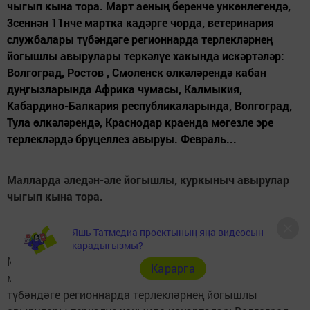
чыгып кына тора. Март аеның беренче ункөнлегендә,
3сеннән 11нче мартка кадәрге чорда, ветеринария
службалары түбәндәге регионнарда терлекләрнең
йогышлы авырулары теркәлүе хакында искәртәләр:
Волгоград, Ростов , Смоленск өлкәләрендә кабан
дуңгызларында Африка чумасы, Калмыкия,
Кабардино-Балкария республикаларында, Волгоград,
Тула өлкәләрендә, Краснодар краенда мөгезле эре
терлекләрдә бруцеллез авыруы. Февраль...
Малларда әледән-әле йогышлы, куркыныч авырулар
чыгып кына тора.
Яшь Татмедиа проектының яңа видеосын
карадыгызмы?
Март аеның беренче ункөнлегендә, 3сеннән 11нче
Карарга
мартка кадәрге чорда, ветеринария службалары
түбәндәге регионнарда терлекләрнең йогышлы