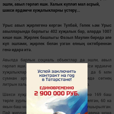
эшли, авыл гөрләп яши. Халык күпләп мал асрый,
шәхси ярдәмче хуҗалыкларны үстерү...
Урыс авыл җирлегенә кергән Тулбай, Гөлек һәм Урыс
авылларында барлыгы 402 хуҗалык бар, аларда 1007
кеше яши. Җирлек башлыгы Фазыл Маулин биредә әле
күп эшләми, җирлек белән узган елның октябреннән
генә идарә итә.
Авылда барлык социаль объектлар да эшли, авыл
гөрләп яши. Халык күпләп мал асрый, шәхси ярдәмче
хуҗалыкларны үстерү өчен кредитларны да 6 млн
сумнан артыграк алганнар. Әмма биредә сөтнең
литрын халыктан 15 сум белән генә җыялар.
Шәхси хуҗалыкларга хезмәт хакы исәбенә 169 баш
төрле зурлыктагы мөгезле эре терлек бирелгән, 60 ка
якын баш мал хуҗалыкларда асрау өчен тапшырылган.
Пай җирләре өчен дә икмәк бирелгән, өстәвенә моңа