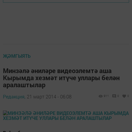
ҖӘМГЫЯТЬ
Минзәлә әниләре видеоэлемтә аша
Кырымда хезмәт итүче уллары белән
аралаштылар
Редакция,
21 март 2014 - 06:08
911
0
0