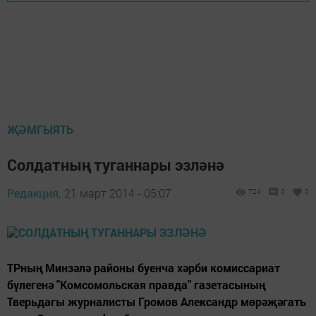
ҖӘМГЫЯТЬ
Солдатның туганнары эзләнә
Редакция,
21 март 2014 - 05:07
724
0
0
ТРның Минзәлә районы буенча хәрби комиссариат
бүлегенә "Комсомольская правда" газетасының
Тверьдагы журналисты Громов Александр мөрәҗәгать