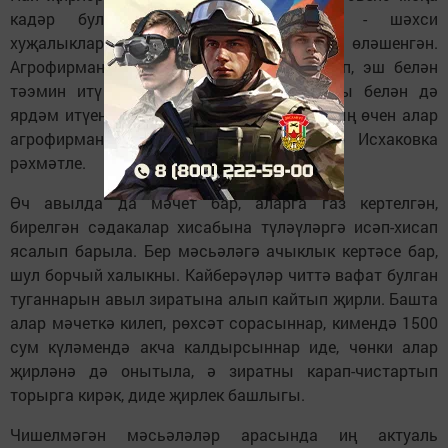
кадәр булмаган ярдәм күрсәтелгән - шәхси
хуҗалыкларагы терлекләргә сенаж, силос өләшенгән.
Агрофирманың халык турында кайгыртып, эш белән
тәэмин итү өстенә, аларга терлек азыгы белән дә
ярдәм итүеннән халык бик канәгать. Моның өчен алар
агрофирманың элекке директоры Илдар Исхаковка
рәхмәтле.
Өч авылда да мәчет бар, аларга газ кертелгән,
бирелгән сәдакалар хисабына түләүләргә исәп-хисап
ясалып барыла. Бер мәсьәләгә ачыклык кертәсе бар,
шул борчый халыкны. Кайберәүләр читтә вафат булган
туганнарын авыл зиратына алып кайтып җирли. Башта
алар мәчеткә килеп, рөхсәт сорасыннар, кимендә 1500
сум күләмендә акча калдырсыннар иде, чөнки алар
җирләнә дә онытыла, ә зиратны карап-чистартып
торырга кирәк, диде җирлек башлыгы.
Чишелмәгән мәсьәләләр арасында иң актуаль