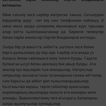
катнашты.
Өйне сагыну хисе һәрбер матроска таныш. Сагынудан
бердәнбер дару - хат язу һәм телефоннан сөйләшү. Ә
менә якын арада үзләренең якыннарын күрү турында
алар хәтта хыялланмаганнар да. Беренче телекүпер
белән хәрби комиссар Сергей Владимиров котлады.
Залда бер үк вакытта, әлбәттә, шатлык хисе белән
бергә дулкынлану да бар иде. Һәрбер ата-анада үз
баласы белән сөйләшәсе килү теләге булды. Гадәти
булмаган ысул белән аралашу бик авыр булды. Ата-
аналар күз яшьләрен тыя алмадылар. Матрослар
оялдылар, кыскача гына туганнарына сәлам әйттеләр
һәм барысы да әйбәт дип тынычландырдылар.
Кызганычка каршы, төрле сәбәпләр аркасында,
морякларның авылларда яшәүче ата-аналары килә
алмады. Видеоэлемтәнең теге ягындагы балаларны
залда җыелучылар хупладылар.