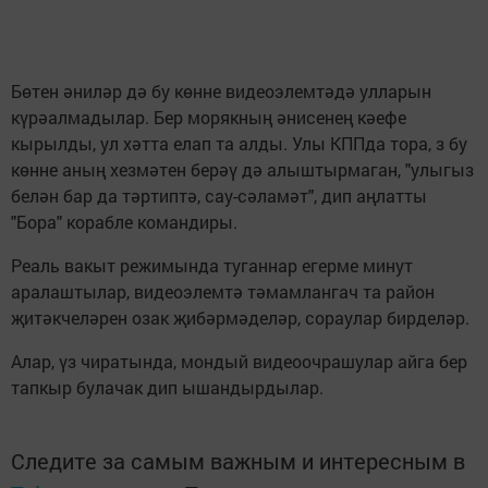
Бөтен әниләр дә бу көнне видеоэлемтәдә улларын
күрәалмадылар. Бер морякның әнисенең кәефе
кырылды, ул хәтта елап та алды. Улы КППда тора, з бу
көнне аның хезмәтен берәү дә алыштырмаган, "улыгыз
белән бар да тәртиптә, сау-сәламәт", дип аңлатты
"Бора" корабле командиры.
Реаль вакыт режимында туганнар егерме минут
аралаштылар, видеоэлемтә тәмамлангач та район
җитәкчеләрен озак җибәрмәделәр, сораулар бирделәр.
Алар, үз чиратында, мондый видеоочрашулар айга бер
тапкыр булачак дип ышандырдылар.
Следите за самым важным и интересным в