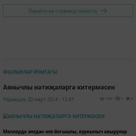
Перейти на страницу новости
ЯҢАЛЫКЛАР ЙОМГАГЫ
Аянычлы нәтиҗәләргә китермәсен
Редакция,
20 март 2014 - 12:47
1300
0
0
Малларда әледән-әле йогышлы, куркыныч авырулар