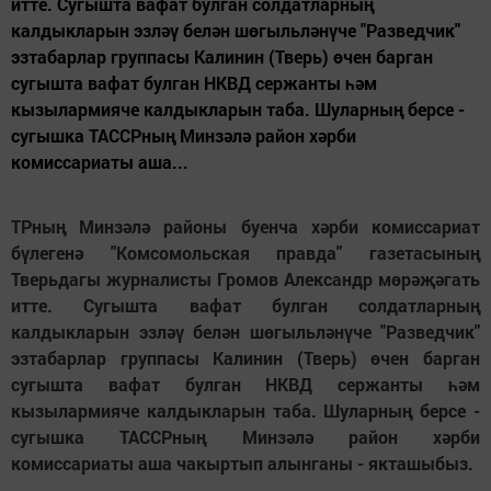
итте. Сугышта вафат булган солдатларның
калдыкларын эзләү белән шөгыльләнүче "Разведчик"
эзтабарлар группасы Калинин (Тверь) өчен барган
сугышта вафат булган НКВД сержанты һәм
кызылармияче калдыкларын таба. Шуларның берсе -
сугышка ТАССРның Минзәлә район хәрби
комиссариаты аша...
ТРның Минзәлә районы буенча хәрби комиссариат
бүлегенә "Комсомольская правда" газетасының
Тверьдагы журналисты Громов Александр мөрәҗәгать
итте. Сугышта вафат булган солдатларның
калдыкларын эзләү белән шөгыльләнүче "Разведчик"
эзтабарлар группасы Калинин (Тверь) өчен барган
сугышта вафат булган НКВД сержанты һәм
кызылармияче калдыкларын таба. Шуларның берсе -
сугышка ТАССРның Минзәлә район хәрби
комиссариаты аша чакыртып алынганы - якташыбыз.