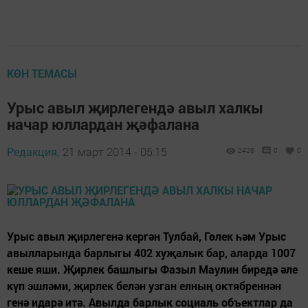
КӨН ТЕМАСЫ
Урыс авыл җирлегендә авыл халкы
начар юллардан җәфалана
Редакция,
21 март 2014 - 05:15
2428
0
0
Урыс авыл җирлегенә кергән Тулбай, Гөлек һәм Урыс
авылларында барлыгы 402 хуҗалык бар, аларда 1007
кеше яши. Җирлек башлыгы Фазыл Маулин биредә әле
күп эшләми, җирлек белән узган елның октябреннән
генә идарә итә. Авылда барлык социаль объектлар да