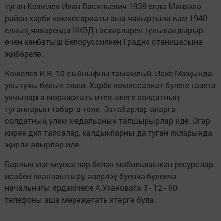
туган Кошелев Иван Васильевич 1939 елда Минзәлә
район хәрби комиссариаты аша чакыртыла һәм 1940
елның январенда НКВД гаскәрләрен тулыландырыр
өчен көнбатыш Белоруссиянең Градно станицасына
җибәрелә.
Кошелев И.В. 10 сыйныфны тәмамлый, Иске Маҗында
укытучы булып эшли. Хәрби комиссариат бүлеге газета
укчыларга мөрәҗәгать итеп, әлеге солдатның
туганнарын табарга тели. Эзтабарлар аларга
солдатның үлем медальонын тапшырырлар иде. Әгәр
кирәк дип тапсалар, калдыкларны да туган якларында
җирли алырлар иде.
Барлык мәгълүматлар белән мобильләшкән ресурслар
исәбен планлаштыру, әзерләү буенча бүлекчә
начальнигы ярдәмчесе А.Ухановага 3 - 12 - 60
телефоны аша мөрәҗәгать итәргә була.