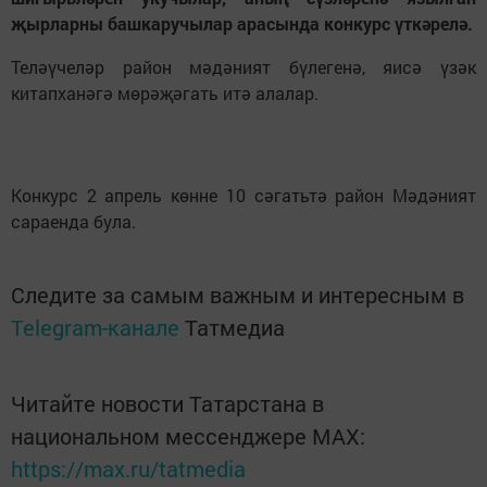
җырларны башкаручылар арасында конкурс үткәрелә.
Теләүчеләр район мәдәният бүлегенә, яисә үзәк
китапханәгә мөрәҗәгать итә алалар.
Конкурс 2 апрель көнне 10 сәгатьтә район Мәдәният
сараенда була.
Следите за самым важным и интересным в
Telegram-канале
Татмедиа
Читайте новости Татарстана в
национальном мессенджере MАХ:
https://max.ru/tatmedia