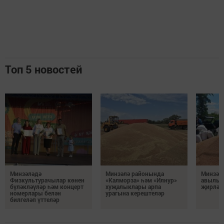
Топ 5 новостей
Минзәләдә
Минзәлә районында
Минзәл
Физкультурачылар көнен
«Калморза» һәм «Илнур»
авылы 
бүләкләүләр һәм концерт
хуҗалыклары арпа
җирләр
номерлары белән
урагына керештеләр
билгеләп үттеләр