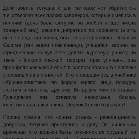
Действовать тетушка стала методом «от обратного»,
т.е. отвергая всех плохих кавалеров, которые имелись в
наличии (дочь была фигуристой особой и еще имела
товарный вид), решила добраться до хорошего (а это,
по ее представлениям, богатенького) жениха. Помогая
Салиме (так звали племянницу), учащейся заочно на
юридическом факультете, делать курсовую работу по
теме «Психологический портрет преступника», она
приобрела кое-какой опыт в распознавании в человеке
уголовных наклонностей. Это определялось в учебнике
«Криминалистика» по форме черепа, лица, походке,
жестам и многому другому. Во время «очной ставки»
Гульдзямал апа отвергла наркомана, бомжа,
клептомана и алкоголика. Шерлок Холмс отдыхает!
Прочно усвоив, что «очная ставка - разновидность
допроса», тетушка приступила к делу. По нынешним
временам это должен быть «мужичок не ссудный, не