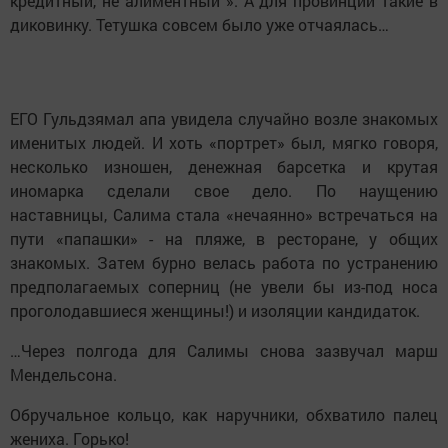
кредитный, не алиментный ». А для провинции такие в
диковинку. Тетушка совсем было уже отчаялась…
ЕГО Гульдзямал апа увидела случайно возле знакомых
именитых людей. И хоть «портрет» был, мягко говоря,
несколько изношен, денежная барсетка и крутая
иномарка сделали свое дело. По наущению
наставницы, Салима стала «нечаянно» встречаться на
пути «папашки» - на пляже, в ресторане, у общих
знакомых. Затем бурно велась работа по устранению
предполагаемых соперниц (не увели бы из-под носа
проголодавшиеся женщины!) и изоляции кандидаток.
…Через полгода для Салимы снова зазвучал марш
Мендельсона.
Обручальное кольцо, как наручники, обхватило палец
жениха. Горько!