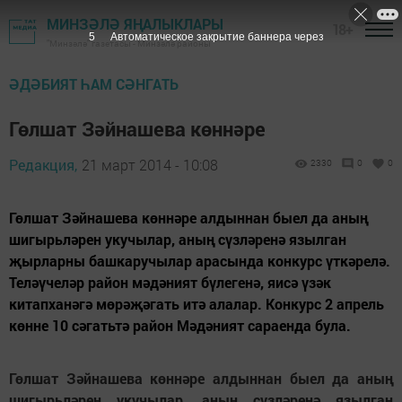
МИНЗӘЛӘ ЯҢАЛЫКЛАРЫ
18+
4
Автоматическое закрытие баннера через
"Минзәлә" газетасы - Минзәлә районы
ӘДӘБИЯТ ҺАМ СӘНГАТЬ
Гөлшат Зәйнашева көннәре
Редакция,
21 март 2014 - 10:08
2330
0
0
Гөлшат Зәйнашева көннәре алдыннан быел да аның
шигырьләрен укучылар, аның сүзләренә язылган
җырларны башкаручылар арасында конкурс үткәрелә.
Теләүчеләр район мәдәният бүлегенә, яисә үзәк
китапханәгә мөрәҗәгать итә алалар. Конкурс 2 апрель
көнне 10 сәгатьтә район Мәдәният сараенда була.
Гөлшат Зәйнашева көннәре алдыннан быел да аның
шигырьләрен укучылар, аның сүзләренә язылган