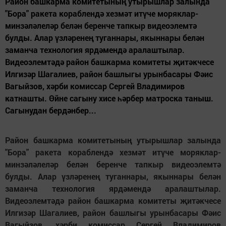
Район башкарма комитетының утырышлар залында
"Бора" ракета кораблендә хезмәт итүче моряклар-
минзәләлеләр белән беренче тапкыр видеоэлемтә
булды. Алар үзләренең туганнары, якыннары белән
заманча технология ярдәмендә аралаштылар.
Видеоэлемтәдә район башкарма комитеты җитәкчесе
Илгизәр Шагалиев, район башлыгы урынбасары Фәис
Вагыйзов, хәрби комиссар Сергей Владимиров
катнашты. Өйне сагыну хисе һәрбер матроска таныш.
Сагынудан бердәнбер...
Район башкарма комитетының утырышлар залында
"Бора" ракета кораблендә хезмәт итүче моряклар-
минзәләлеләр белән беренче тапкыр видеоэлемтә
булды. Алар үзләренең туганнары, якыннары белән
заманча технология ярдәмендә аралаштылар.
Видеоэлемтәдә район башкарма комитеты җитәкчесе
Илгизәр Шагалиев, район башлыгы урынбасары Фәис
Вагыйзов, хәрби комиссар Сергей Владимиров