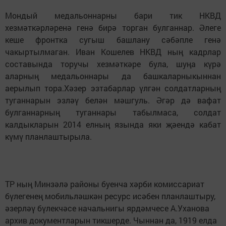
Мондый медальоннарны бари тик НКВД
хезмәткәрләренә генә бирә торган булганнар. Әлеге
кеше фронтка сугыш башлану сәбәпле генә
чакыртылмаган. Иван Кошелев НКВД ның кадрлар
составында торучы хезмәткәре була, шуңа күрә
аларның медальоннары да башкаларныкыннан
аерылып тора.Хәзер эзтабарлар үлгән солдатларның
туганнарын эзләү белән мәшгуль. Әгәр дә вафат
булганнарның туганнары табылмаса, солдат
калдыкларын 2014 елның язында яки җәендә кабат
күмү планлаштырыла.
ТР ның Минзәлә районы буенча хәрби комиссариат
бүлегенең мобильләшкән ресурс исәбен планлаштыру,
әзерләү бүлекчәсе начальнигы ярдәмчесе А.Уханова
архив документларын тикшерде. Чыннан да, 1919 елда