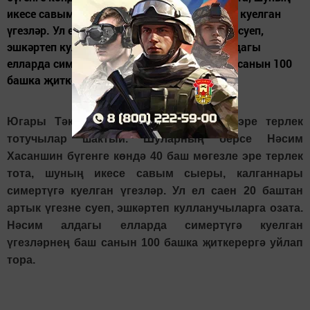
икесе савым сыеры, калганнары симертүгә куелган
үгезләр. Ул ел саен 20 баштан артык үгезне суеп,
эшкәртеп кулланучыларга озата. Нәсим алдагы
елларда симертүгә куелган үгезләрнең баш санын 100
башка җиткерергә...
Югары Тәкермән авылында мөгезле эре терлек
тотучылар шактый. Шуларның берсе Нәсим
Хасаншин бүгенге көндә 40 баш мөгезле эре терлек
тота, шуның икесе савым сыеры, калганнары
симертүгә куелган үгезләр. Ул ел саен 20 баштан
артык үгезне суеп, эшкәртеп кулланучыларга озата.
Нәсим алдагы елларда симертүгә куелган
үгезләрнең баш санын 100 башка җиткерергә уйлап
тора.