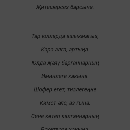
Җитешерсез барсына.
Тар юлларда ашыкмагыз,
Кара алга, артыңа.
Юлда җәяү барганнарның
Иминлеге хакына.
Шофер егет, тизлегеңне
Кимет әле, аз гына.
Сине көтеп калганнарның
Бәхетләре хакына.