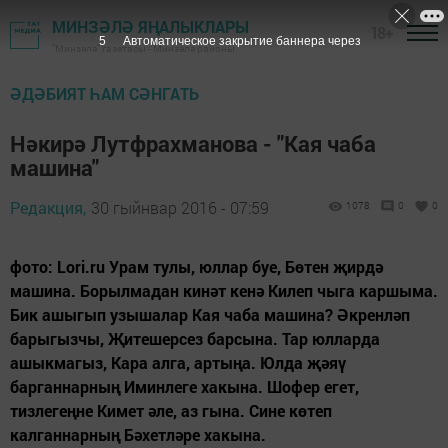
МИНЗӘЛӘ ЯҢАЛЫКЛАРЫ
18+
4
Автоматическое закрытие баннера через
"Минзәлә" газетасы - Минзәлә районы
ӘДӘБИЯТ ҺАМ СӘНГАТЬ
Нәкирә Лутфрахманова - "Кая чаба
машина"
Редакция,
30 гыйнвар 2016 - 07:59
1078
0
0
фото: Lori.ru Урам тулы, юллар буе, Бөтен җирдә
машина. Борылмадан кинәт кенә Килеп чыга каршыма.
Бик ашыгып узышалар Кая чаба машина? Әкренләп
барыгызчы, Җитешерсез барсына. Тар юлларда
ашыкмагыз, Кара алга, артыңа. Юлда җәяү
барганнарның Иминлеге хакына. Шофер егет,
тизлегеңне Кимет әле, аз гына. Сине көтеп
калганнарның Бәхетләре хакына.