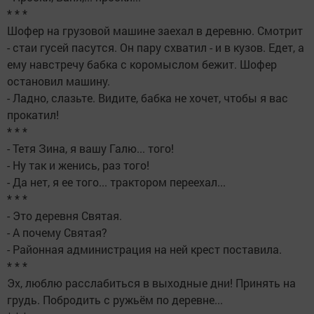
* * *
Шофер на грузовой машине заехал в деревню. Смотрит
- стаи гусей пасутся. Он пару схватил - и в кузов. Едет, а
ему навстречу бабка с коромыслом бежит. Шофер
остановил машину.
- Ладно, слазьте. Видите, бабка не хочет, чтобы я вас
прокатил!
* * *
- Тетя Зина, я вашу Галю... того!
- Ну так и женись, раз того!
- Да нет, я ее того... трактором переехал...
* * *
- Это деревня Святая.
- А почему Святая?
- Районная администрация на ней крест поставила.
* * *
Эх, люблю расслабиться в выходные дни! Принять на
грудь. Побродить с ружьём по деревне...