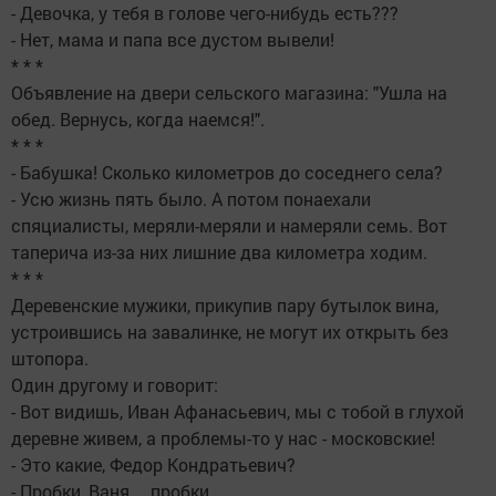
- Девочка, у тебя в голове чего-нибудь есть???
- Нет, мама и папа все дустом вывели!
* * *
Объявление на двери сельского магазина: "Ушла на
обед. Вернусь, когда наемся!".
* * *
- Бабушка! Сколько километров до соседнего села?
- Усю жизнь пять было. А потом понаехали
спяциалисты, меряли-меряли и намеряли семь. Вот
таперича из-за них лишние два километра ходим.
* * *
Деревенские мужики, прикупив пару бутылок вина,
устроившись на завалинке, не могут их открыть без
штопора.
Один другому и говорит:
- Вот видишь, Иван Афанасьевич, мы с тобой в глухой
деревне живем, а проблемы-то у нас - московские!
- Это какие, Федор Кондратьевич?
- Пробки, Ваня,... пробки...