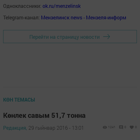
Одноклассники:
ok.ru/menzelinsk
Telegram-канал:
Мензелинск news - Мензеля-информ
Перейти на страницу новости
КӨН ТЕМАСЫ
Көнлек савым 51,7 тонна
Редакция,
29 гыйнвар 2016 - 13:01
1241
0
0