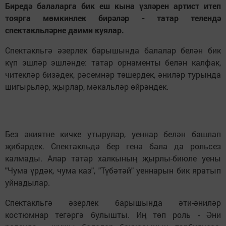
Биредә балаларга бик еш кына үзләрен артист итеп
тоярга мөмкинлек бирәләр - татар телендә
спектакльләрне даими куялар.
Спектакльгә әзерлек барышында балалар белән бик
күп эшләр эшләнде: татар орнаменты белән калфак,
читекләр бизәдек, рәсемнәр төшердек, әниләр турында
шигырьләр, җырлар, мәкальләр өйрәндек.
Без әкиятне кичке утырулар, уеннар белән башлап
җибәрдек. Спектакльдә бер генә бала да рольсез
калмады. Алар татар халкының җырлы-биюле уены
"Чума үрдәк, чума каз", "Түбәтәй" уеннарын бик яратып
уйнадылар.
Спектакльгә әзерлек барышында әти-әниләр
костюмнар тегәргә булышты. Иң төп роль - Әни