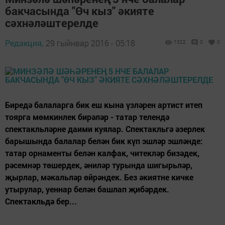
бакчасында "Өч кыз" әкияте
сәхнәләштерелде
Редакция,
29 гыйнвар 2016 - 05:18
1322
0
0
Биредә балаларга бик еш кына үзләрен артист итеп
тоярга мөмкинлек бирәләр - татар телендә
спектакльләрне даими куялар. Спектакльгә әзерлек
барышында балалар белән бик күп эшләр эшләнде:
татар орнаменты белән калфак, читекләр бизәдек,
рәсемнәр төшердек, әниләр турында шигырьләр,
җырлар, мәкальләр өйрәндек. Без әкиятне кичке
утырулар, уеннар белән башлап җибәрдек.
Спектакльдә бер...