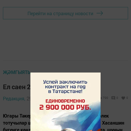
Перейти на страницу новости
ҖӘМГЫЯТЬ
Ел саен 20 баш үгез
Редакция,
29 гыйнвар 2016 - 12:59
700
0
0
Югары Тәкермән авылында мөгезле эре терлек
тотучылар шактый. Шуларның берсе Нәсим Хасаншин
бүгенге көндә 40 баш мөгезле эре терлек тота, шуның