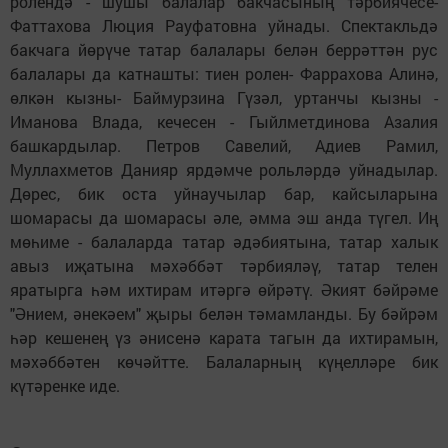
ролендә - шушы балалар бакчасының тәрбиячесе-
Фаттахова Люция Рауфатовна уйнады. Спектакльдә
бакчага йөрүче татар балалары белән беррәттән рус
балалары да катнашты: тиен ролен- Фаррахова Алинә,
өлкән кызны- Баймурзина Гүзәл, уртанчы кызны -
Иманова Влада, кечесен - Гыйлметдинова Азалия
башкардылар. Петров Савелий, Адиев Рамил,
Муллахметов Данияр ярдәмче рольләрдә уйнадылар.
Дөрес, бик оста уйнаучылар бар, кайсыларына
шомарасы да шомарасы әле, әмма эш анда түгел. Иң
мөһиме - балаларда татар әдәбиятына, татар халык
авыз иҗатына мәхәббәт тәрбияләү, татар телен
яратырга һәм ихтирам итәргә өйрәтү. Әкият бәйрәме
"Әнием, әнекәем" җыры белән тәмамланды. Бу бәйрәм
һәр кешенең үз әнисенә карата тагын да ихтирамын,
мәхәббәтен көчәйтте. Балаларның күңелләре бик
күтәренке иде.