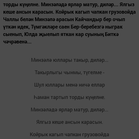
торды күңелне. Минзәләдә ярлар матур, диләр... Ялгыз
кеше ансын карасын. Койрык кагып чапкан грузовойда
Чаллы белән Минзәлә арасын Кайчандыр бер очып
үткән идек, Түмгәкләре саен Бер-беребезгә ныграк
сыенып, Юлда җыелып яткан кар суының Биткә
чәчрәвенә...
Минзәлә юллары такыр, диләр...
Такырлыгы чынмы, түгелме -
Шул юллары менә ничә еллар
Һаман тартып торды күңелне.
Минзәләдә ярлар матур, диләр...
Ялгыз кеше ансын карасын.
Койрык кагып чапкан грузовойда