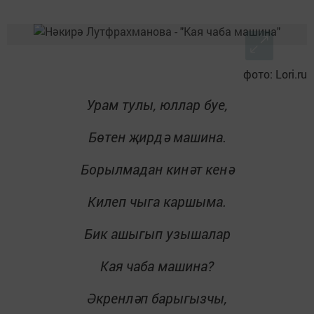
фото: Lori.ru
Урам тулы, юллар буе,
Бөтен җирдә машина.
Борылмадан кинәт кенә
Килеп чыга каршыма.
Бик ашыгып узышалар
Кая чаба машина?
Әкренләп барыгызчы,