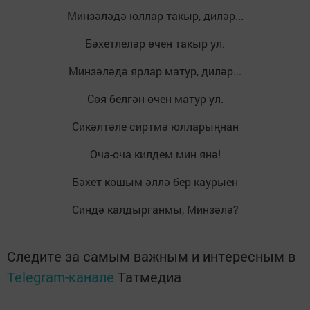
Минзәләдә юллар такыр, диләр...
Бәхетлеләр өчен такыр ул.
Минзәләдә ярлар матур, диләр...
Сөя белгән өчен матур ул.
Сикәлтәле сиртмә юлларыңнан
Оча-оча килдем мин янә!
Бәхет кошым әллә бер каурыен
Синдә калдырганмы, Минзәлә?
Следите за самым важным и интересным в
Telegram-канале
Татмедиа