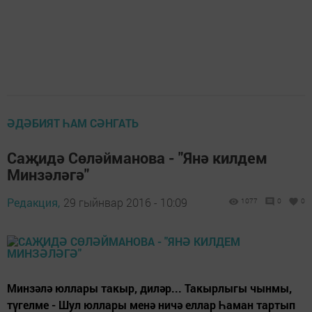
ӘДӘБИЯТ ҺАМ СӘНГАТЬ
Саҗидә Сөләйманова - "Янә килдем
Минзәләгә"
Редакция,
29 гыйнвар 2016 - 10:09
1077
0
0
Минзәлә юллары такыр, диләр... Такырлыгы чынмы,
түгелме - Шул юллары менә ничә еллар Һаман тартып