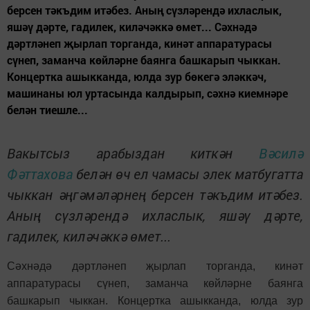
берсен тәкъдим итәбез. Аның сүзләрендә ихласлык,
яшәү дәрте, гадилек, киләчәккә өмет... Сәхнәдә
дәртләнеп җырлап торганда, кинәт аппаратурасы
сүнеп, заманча көйләрне баянга башкарып чыккан.
Концертка ашыкканда, юлда зур бөкегә эләккәч,
машинаны юл уртасында калдырып, сәхнә киемнәре
белән тиешле...
Вакытсыз арабыздан киткән
Вәсилә
Фәттахова
белән өч ел чамасы элек матбугатта
чыккан әңгәмәләрнең берсен тәкъдим итәбез.
Аның сүзләрендә ихласлык, яшәү дәрте,
гадилек, киләчәккә өмет...
Сәхнәдә дәртләнеп җырлап торганда, кинәт
аппаратурасы сүнеп, заманча көйләрне баянга
башкарып чыккан. Концертка ашыкканда, юлда зур