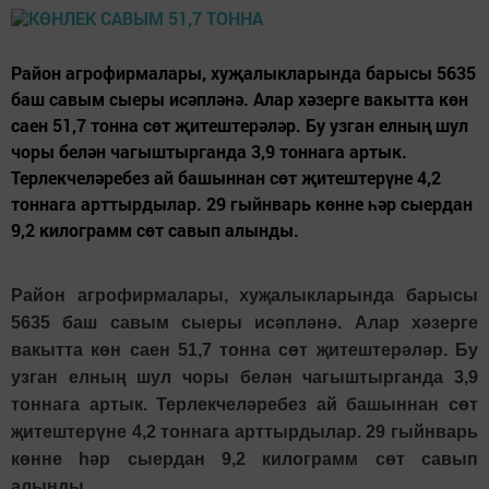
Район агрофирмалары, хуҗалыкларында барысы 5635
баш савым сыеры исәпләнә. Алар хәзерге вакытта көн
саен 51,7 тонна сөт җитештерәләр. Бу узган елның шул
чоры белән чагыштырганда 3,9 тоннага артык.
Терлекчеләребез ай башыннан сөт җитештерүне 4,2
тоннага арттырдылар. 29 гыйнварь көнне һәр сыердан
9,2 килограмм сөт савып алынды.
Район агрофирмалары, хуҗалыкларында барысы
5635 баш савым сыеры исәпләнә. Алар хәзерге
вакытта көн саен 51,7 тонна сөт җитештерәләр. Бу
узган елның шул чоры белән чагыштырганда 3,9
тоннага артык. Терлекчеләребез ай башыннан сөт
җитештерүне 4,2 тоннага арттырдылар. 29 гыйнварь
көнне һәр сыердан 9,2 килограмм сөт савып
алынды.