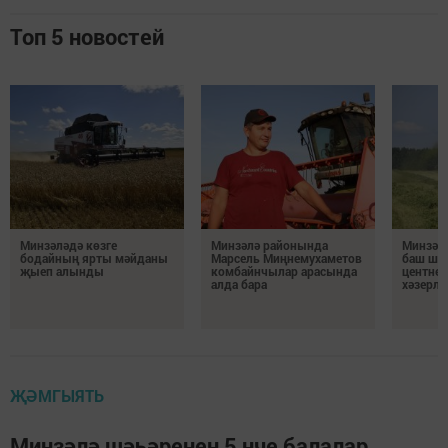
Топ 5 новостей
Минзәләдә көзге
Минзәлә районында
Минзәл
бодайның ярты мәйданы
Марсель Миңнемухаметов
баш шар
җыеп алынды
комбайнчылар арасында
центнер
алда бара
хәзерлә
ҖӘМГЫЯТЬ
Минзәлә шәһәренең 5 нче балалар