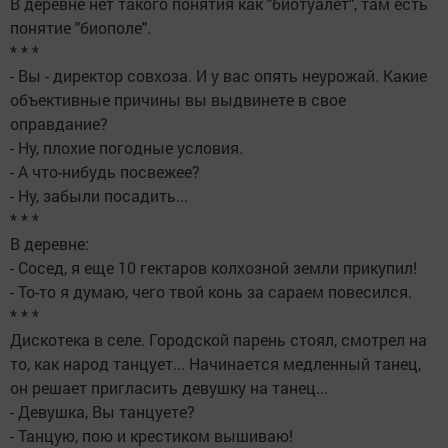
В деревне нет такого понятия как "биотуалет", там есть
понятие "биополе".
* * *
- Вы - директор совхоза. И у вас опять неурожай. Какие
объективные причины вы выдвинете в свое
оправдание?
- Ну, плохие погодные условия.
- А что-нибудь посвежее?
- Ну, забыли посадить...
* * *
В деревне:
- Сосед, я еще 10 гектаров колхозной земли прикупил!
- То-то я думаю, чего твой конь за сараем повесился.
* * *
Дискотека в селе. Городской парень стоял, смотрел на
то, как народ танцует... Начинается медленный танец,
он решает пригласить девушку на танец...
- Девушка, Вы танцуете?
- Танцую, пою и крестиком вышиваю!