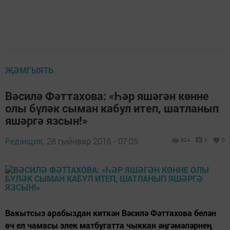
ҖӘМГЫЯТЬ
Вәсилә Фәттахова: «Һәр яшәгән көнне
олы бүләк сыман кабул итеп, шатланып
яшәргә язсын!»
Редакция,
28 гыйнвар 2016 - 07:05
924
0
0
Вакытсыз арабыздан киткән Вәсилә Фәттахова белән
өч ел чамасы элек матбугатта чыккан әңгәмәләрнең