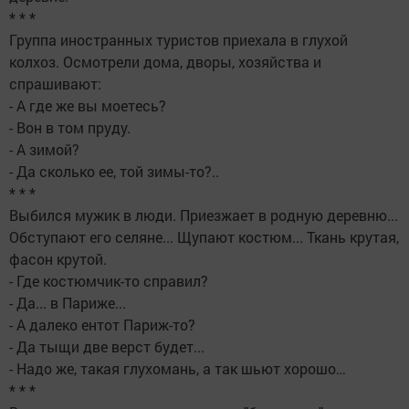
* * *
Группа иностранных туристов приехала в глухой
колхоз. Осмотрели дома, дворы, хозяйства и
спрашивают:
- А где же вы моетесь?
- Вон в том пруду.
- А зимой?
- Да сколько ее, той зимы-то?..
* * *
Выбился мужик в люди. Приезжает в родную деревню...
Обступают его селяне... Щупают костюм... Ткань крутая,
фасон крутой.
- Где костюмчик-то справил?
- Да... в Париже...
- А далеко ентот Париж-то?
- Да тыщи две верст будет...
- Надо же, такая глухомань, а так шьют хорошо…
* * *