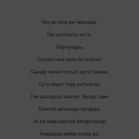
Язу өстәле дә чемодан.
Гел шатлыгы истә.
Борчулары
Сүзсез генә әллә йотылган.
Сыңар чиләк тотып, иртә таңнан
Суга чират тору онтылган.
Гел шатлыгы калган. Язлар саен
Мәктәп кичәләре хәтердә.
Ун ел элек мәктәп бетергәннәр
Унҗидедә кебек хәзер дә.