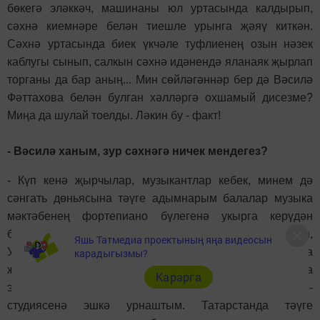
бөкегә эләккәч, машинаны юл уртасында калдырып,
сәхнә киемнәре белән тиешле урынга җәяү киткән.
Сәхнә уртасында биек үкчәле туфлиенең озын нәзек
каблугы сынып, салкын сәхнә идәнендә яланаяк җырлап
торганы да бар аның... Мин сөйләгәннәр бер дә Вәсилә
Фәттахова белән булган хәлләргә охшамый дисезме?
Миңа да шулай тоелды. Ләкин бу - факт!
- Вәсилә ханым, зур сәхнәгә ничек мендегез?
- Күп кенә җырчылар, музыкантлар кебек, минем дә
сәнгать дөньясына тәүге адымнарым балалар музыка
мәктәбенең фортепиано бүлегенә укырга керүдән
башланды. Аннан музыка училищесын тәмамлап,
Яшь Татмедиа проектының яңа видеосын
Уфаның сәнгать академиясенә укырга кердем. Опера
карадыгызмы?
җырчысы булырга уйлаган идем. Ләкин! Студент акча
Карарга
эшләү җаен эзли инде ул, менә мин дә "Айдар" театр-
студиясенә эшкә урнаштым. Татарстанда тәүге