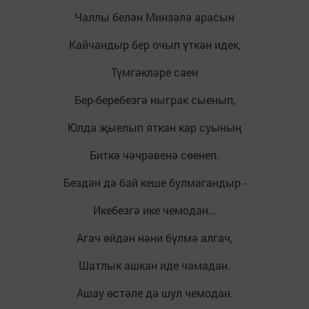
Чаллы белән Минзәлә арасын
Кайчандыр бер очып үткән идек,
Түмгәкләре саен
Бер-беребезгә ныграк сыенып,
Юлда җыелып яткан кар суының
Биткә чәчрәвенә сөенеп.
Бездән дә бай кеше булмагандыр -
Икебезгә ике чемодан...
Агач өйдән нәни бүлмә алгач,
Шатлык ашкан иде чамадан.
Ашау өстәле дә шул чемодан.