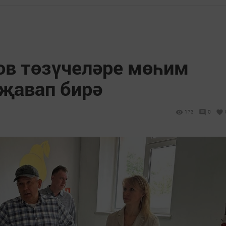
ов төзүчеләре мөһим
 җавап бирә
173
0