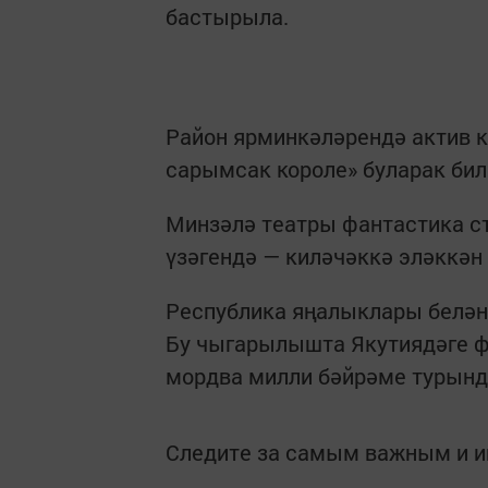
бастырыла.
Район ярминкәләрендә актив 
сарымсак короле» буларак бил
Минзәлә театры фантастика ст
үзәгендә — киләчәккә эләккә
Республика яңалыклары белә
Бу чыгарылышта Якутиядәге ф
мордва милли бәйрәме турынд
Следите за самым важным и 