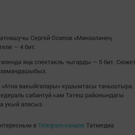
катнашучы Сергей Осипов «Минзәләнең
геле — 4 бит.
илендә яңа спектакль чыгарды — 5 бит. Сюже
н замандашыбыз.
н «Атна вакыйгалары» кушымтасы таныштыра.
едераль сабантуй һәм Тәтеш районындагы
а укый аласыз.
интересным в
Telegram-канале
Татмедиа