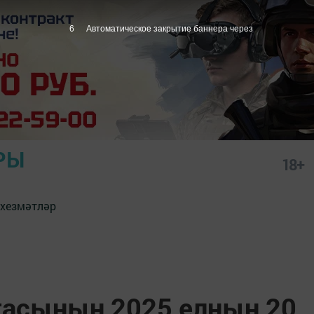
4
Автоматическое закрытие баннера через
РЫ
18+
 хезмәтләр
тасының 2025 елның 20