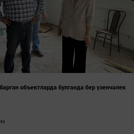
барган объектларда булганда бер үзенчәлек
рм