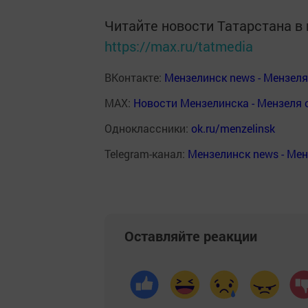
Читайте новости Татарстана 
https://max.ru/tatmedia
ВКонтакте:
Мензелинск news - Мензел
MAX:
Новости Мензелинска - Мензеля 
Одноклассники:
ok.ru/menzelinsk
Telegram-канал:
Мензелинск news - Ме
Оставляйте реакции