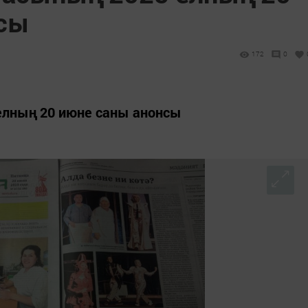
нсы
172
0
елның 20 июне саны анонсы