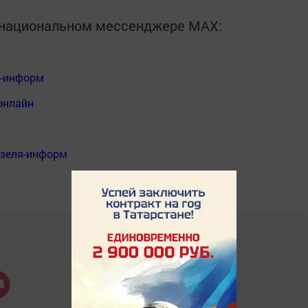
в национальном мессенджере MАХ:
я-информ
онлайн
нзеля-информ