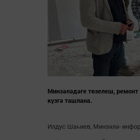
Минзәләдәге төзелеш, ремонт 
күзгә ташлана.
Илдус Шаһиев, Минзәлә- инфо