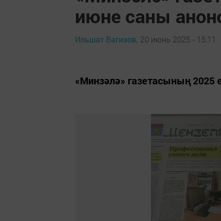
июне саны ано
Ильшат Вагизов,
20 июнь 2025 - 15:11
«Минзәлә» газетасының 2025 