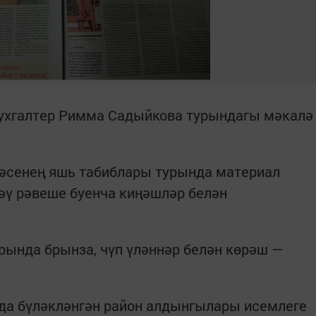
ухгалтер Римма Садыйкова турындагы мәкалә
нәсенең яшь табиблары турында материал
шәү рәвеше буенча киңәшләр белән
ында брынза, чүп үләннәр белән көрәш —
йда бүләкләнгән район алдынгылары исемлеге