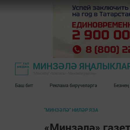
МИНЗӘЛӘ ЯҢАЛЫКЛА
"Минзәлә" газетасы - Минзәлә районы
Баш бит
Реклама бирүчеләргә
Безнең
"МИНЗӘЛӘ" НИЛӘР ЯЗА
«Минзәлә» газе