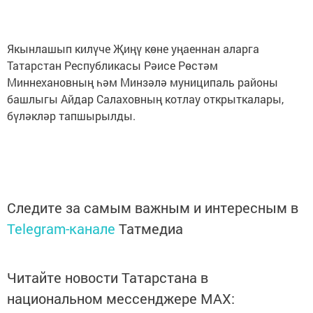
Якынлашып килүче Җиңү көне уңаеннан аларга
Татарстан Республикасы Рәисе Рөстәм
Миннехановның һәм Минзәлә муниципаль районы
башлыгы Айдар Салаховның котлау открыткалары,
бүләкләр тапшырылды.
Следите за самым важным и интересным в
Telegram-канале
Татмедиа
Читайте новости Татарстана в
национальном мессенджере MАХ: