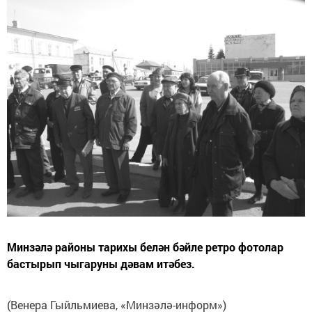
Минзәлә районы тарихы белән бәйле ретро фотолар
бастырып чыгаруны дәвам итәбез.
(Венера Гыйльмиева, «Минзәлә-информ»)