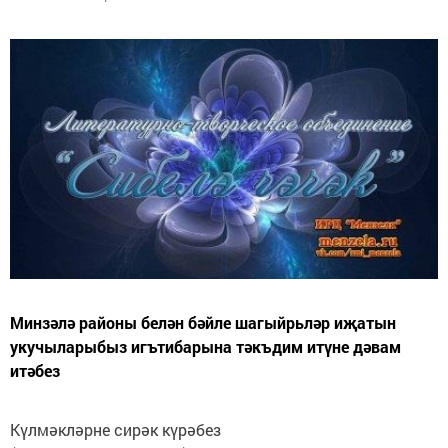
Минзәлә районы белән бәйле шагыйрьләр иҗатын
укучыларыбыз игътибарына тәкъдим итүне дәвам
итәбез
Күлмәкләрне сирәк күрәбез