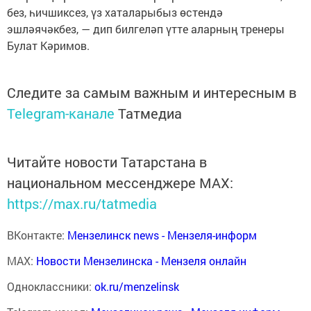
без, һичшиксез, үз хаталарыбыз өстендә
эшләячәкбез, — дип билгеләп үтте аларның тренеры
Булат Кәримов.
Следите за самым важным и интересным в
Telegram-канале
Татмедиа
Читайте новости Татарстана в
национальном мессенджере MАХ:
https://max.ru/tatmedia
ВКонтакте:
Мензелинск news - Мензеля-информ
MAX:
Новости Мензелинска - Мензеля онлайн
Одноклассники:
ok.ru/menzelinsk