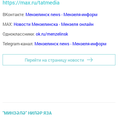
https://max.ru/tatmedia
ВКонтакте:
Мензелинск news - Мензеля-информ
MAX:
Новости Мензелинска - Мензеля онлайн
Одноклассники:
ok.ru/menzelinsk
Telegram-канал:
Мензелинск news - Мензеля-информ
Перейти на страницу новости
"МИНЗӘЛӘ" НИЛӘР ЯЗА