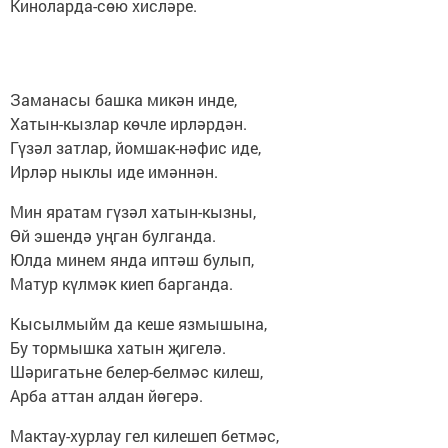
Киноларда-сөю хисләре.
Заманасы башка микән инде,
Хатын-кызлар көчле ирләрдән.
Гүзәл затлар, йомшак-нәфис иде,
Ирләр ныклы иде имәннән.
Мин яратам гүзәл хатын-кызны,
Өй эшендә уңган булганда.
Юлда минем янда иптәш булып,
Матур күлмәк киеп барганда.
Кысылмыйм да кеше язмышына,
Бу тормышка хатын җигелә.
Шәригатьне белер-белмәс килеш,
Арба аттан алдан йөгерә.
Мактау-хурлау гел килешеп бетмәс,