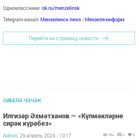
Одноклассники:
ok.ru/menzelinsk
Telegram-канал:
Мензелинск news - Мензеля-информ
Перейти на страницу новости
СИБЕЛӘ ЧӘЧӘК
Илгизәр Әхмәтханов — «Күлмәкләрне
сирәк күрәбез»
Admin,
29 апрель 2024 - 10:17
364
0
0