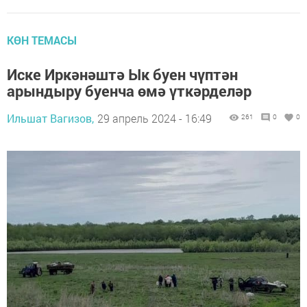
КӨН ТЕМАСЫ
Иске Иркәнәштә Ык буен чүптән
арындыру буенча өмә үткәрделәр
Ильшат Вагизов,
29 апрель 2024 - 16:49
261
0
0