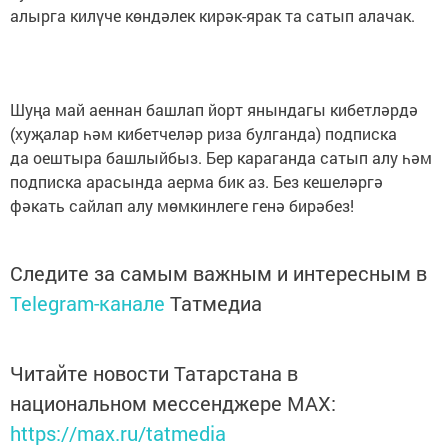
алырга килүче көндәлек кирәк-ярак та сатып алачак.
Шуңа май аеннан башлап йорт янындагы кибетләрдә
(хуҗалар һәм кибетчеләр риза булганда) подписка
да оештыра башлыйбыз. Бер караганда сатып алу һәм
подписка арасында аерма бик аз. Без кешеләргә
фәкать сайлап алу мөмкинлеге генә бирәбез!
Следите за самым важным и интересным в
Telegram-канале
Татмедиа
Читайте новости Татарстана в
национальном мессенджере MАХ:
https://max.ru/tatmedia