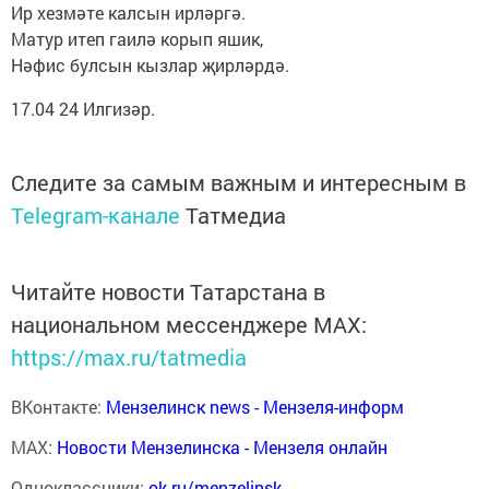
Ир хезмәте калсын ирләргә.
Матур итеп гаилә корып яшик,
Нәфис булсын кызлар җирләрдә.
17.04 24 Илгизәр.
Следите за самым важным и интересным в
Telegram-канале
Татмедиа
Читайте новости Татарстана в
национальном мессенджере MАХ:
https://max.ru/tatmedia
ВКонтакте:
Мензелинск news - Мензеля-информ
MAX:
Новости Мензелинска - Мензеля онлайн
Одноклассники:
ok.ru/menzelinsk