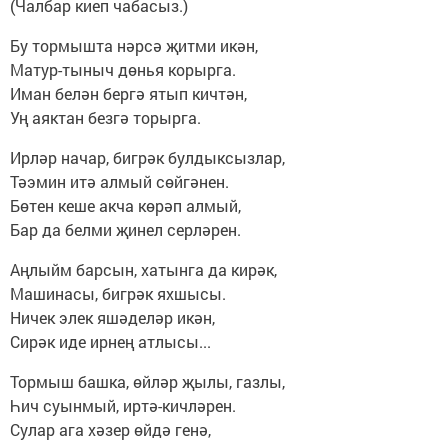
(Чалбар киеп чабасыз.)
Бу тормышта нәрсә җитми икән,
Матур-тыныч дөнья корырга.
Иман белән бергә ятып кичтән,
Уң аяктан безгә торырга.
Ирләр начар, бигрәк булдыксызлар,
Тәэмин итә алмый сөйгәнен.
Бөтен кеше акча көрәп алмый,
Бар да белми җинел серләрен.
Аңлыйм барсын, хатынга да кирәк,
Машинасы, бигрәк яхшысы.
Ничек элек яшәделәр икән,
Сирәк иде ирнең атлысы...
Тормыш башка, өйләр җылы, газлы,
Һич суынмый, иртә-кичләрен.
Сулар ага хәзер өйдә генә,