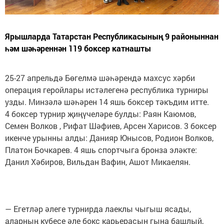
Ярышларда Татарстан Республикасының 9 районыннан
һәм шәһәреннән 119 боксер катнашты
25-27 апрельдә Бөгелмә шәһәрендә махсус хәрби
операция геройлары истәлегенә республика турниры
узды. Минзәлә шәһәрен 14 яшь боксер тәкъдим итте.
4 боксер турнир җиңүчеләре булды: Раян Каюмов,
Семен Волков , Рифат Шәфиев, Арсен Харисов. 3 боксер
икенче урынны алды: Данияр Юнысов, Родион Волков,
Платон Бочкарев. 4 яшь спортчыга бронза эләкте:
Данил Хәбиров, Вильдан Вафин, Ашот Микаелян.
— Егетләр әлеге турнирда лаеклы чыгыш ясады,
аларның күбесе әле бокс карьерасын гына башлый,