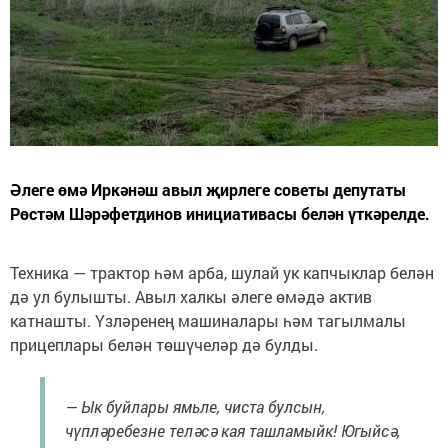
Әлеге өмә Иркәнәш авыл җирлеге советы депутаты
Рөстәм Шәрәфетдинов инициативасы белән үткәрелде.
Техника — трактор һәм арба, шулай ук капчыклар белән
дә ул булышты. Авыл халкы әлеге өмәдә актив
катнашты. Үзләренең машиналары һәм тагылмалы
прицеплары белән төшүчеләр дә булды.
— Ык буйлары ямьле, чиста булсын,
чүпләребезне теләсә кая ташламыйк! Югыйсә,