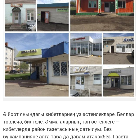
Ә йорт янындагы кибетләрнең үз өстенлекләре. Бәяләр
төрлечә, билгеле. Әмма аларның төп өстенлеге —
кибетләрдә район газетасының сатылуы. Без
бу кампанияне алга таба да дәвам итәчәкбез. Газета