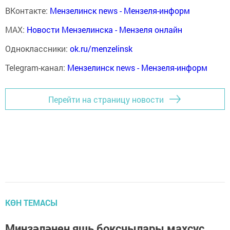
ВКонтакте:
Мензелинск news - Мензеля-информ
MAX:
Новости Мензелинска - Мензеля онлайн
Одноклассники:
ok.ru/menzelinsk
Telegram-канал:
Мензелинск news - Мензеля-информ
Перейти на страницу новости
КӨН ТЕМАСЫ
Минзәләнең яшь боксчылары махсус