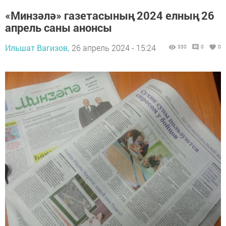
«Минзәлә» газетасының 2024 елның 26
апрель саны анонсы
Ильшат Вагизов,
26 апрель 2024 - 15:24
330
0
0