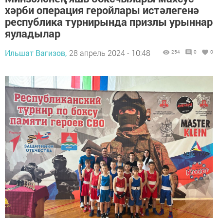
хәрби операция геройлары истәлегенә
республика турнирында призлы урыннар
яуладылар
Ильшат Вагизов,
28 апрель 2024 - 10:48
254
0
0