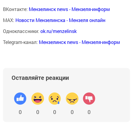
ВКонтакте:
Мензелинск news - Мензеля-информ
MAX:
Новости Мензелинска - Мензеля онлайн
Одноклассники:
ok.ru/menzelinsk
Telegram-канал:
Мензелинск news - Мензеля-информ
Оставляйте реакции
0
0
0
0
0