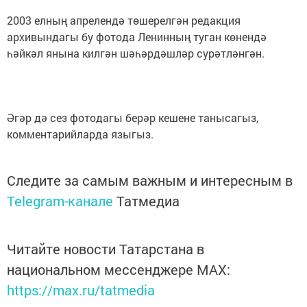
2003 елның апрелендә төшерелгән редакция
архивындагы бу фотода Ленинның туган көнендә
һәйкәл янына килгән шәһәрдәшләр сурәтләнгән.
Әгәр дә сез фотодагы берәр кешене танысагыз,
комментарийларда языгыз.
Следите за самым важным и интересным в
Telegram-канале
Татмедиа
Читайте новости Татарстана в
национальном мессенджере MАХ:
https://max.ru/tatmedia