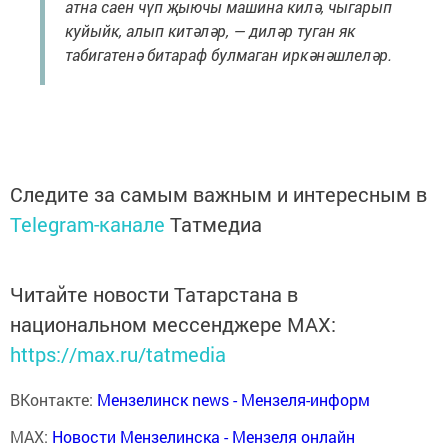
атна саен чүп җыючы машина килә, чыгарып
куйыйк, алып китәләр, — диләр туган як
табигатенә битараф булмаган иркәнәшлеләр.
Следите за самым важным и интересным в
Telegram-канале
Татмедиа
Читайте новости Татарстана в
национальном мессенджере MАХ:
https://max.ru/tatmedia
ВКонтакте:
Мензелинск news - Мензеля-информ
MAX:
Новости Мензелинска - Мензеля онлайн