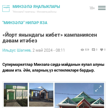
МИНЗӘЛӘ ЯҢАЛЫКЛАРЫ
18+
"Минзәлә" газетасы - Минзәлә районы
"МИНЗӘЛӘ" НИЛӘР ЯЗА
«Йорт янындагы кибет» кампаниясен
дәвам итәбез
Ильдус Шагиев,
2 май 2024 - 08:11
329
0
0
Супермаркетлар Минзәлә сәүдә мәйданын яулап алуны
дәвам итә. Әйе, аларның үз өстенлекләре бардыр.