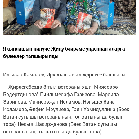
Якынлашып килүче Җиңү бәйрәме уңаеннан аларга
бүләкләр тапшырылды
Илгизәр Камалов, Иркәнәш авыл җирлеге башлыгы
— Җирлегебездә 8 тыл ветераны яши: Мияссәрә
Бәдертдинова’, Гыйльмесафа Газизова, Марсилә
Зарипова, Миннерәҗәп Исламов, Нәгыделбанат
Исламова, Әлфия Мәүлиева, Гаян Хәмидуллина (Бөек
Ватан сугышы ветеранының тол хатыны да булып
тора), Нәкыя Шакирҗанова (Бөек Ватан сугышы
ветеранының тол хатыны да булып тора).