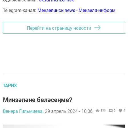
Telegram-канал:
Мензелинск news - Мензеля-информ
Перейти на страницу новости
ТАРИХ
Минзәләне беләсеңме?
Венера Гильмиева,
29 апрель 2024 - 10:06
330
0
0