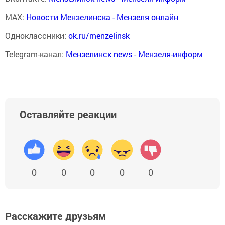
MAX:
Новости Мензелинска - Мензеля онлайн
Одноклассники:
ok.ru/menzelinsk
Telegram-канал:
Мензелинск news - Мензеля-информ
Оставляйте реакции
0
0
0
0
0
Расскажите друзьям