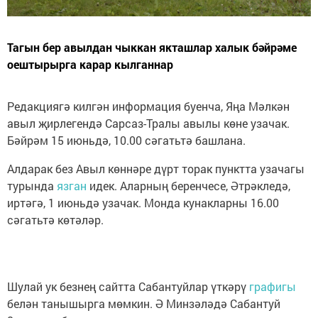
Тагын бер авылдан чыккан якташлар халык бәйрәме
оештырырга карар кылганнар
Редакциягә килгән информация буенча, Яңа Мәлкән
авыл җирлегендә Сарсаз-Тралы авылы көне узачак.
Бәйрәм 15 июньдә, 10.00 сәгатьтә башлана.
Алдарак без Авыл көннәре дүрт торак пунктта узачагы
турында
язган
идек. Аларның беренчесе, Әтрәкледә,
иртәгә, 1 июньдә узачак. Монда кунакларны 16.00
сәгатьтә көтәләр.
Шулай ук безнең сайтта Сабантуйлар үткәрү
графигы
белән танышырга мөмкин. Ә Минзәләдә Сабантуй