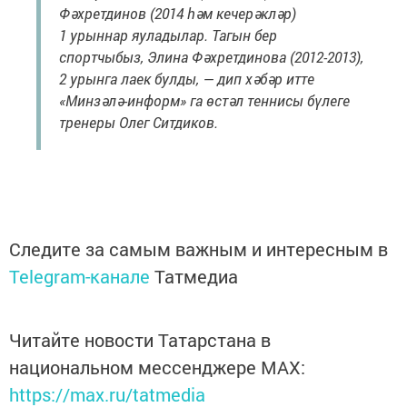
Фәхретдинов (2014 һәм кечерәкләр)
1 урыннар яуладылар. Тагын бер
спортчыбыз, Элина Фәхретдинова (2012-2013),
2 урынга лаек булды, — дип хәбәр итте
«Минзәлә-информ» га өстәл теннисы бүлеге
тренеры Олег Ситдиков.
Следите за самым важным и интересным в
Telegram-канале
Татмедиа
Читайте новости Татарстана в
национальном мессенджере MАХ:
https://max.ru/tatmedia