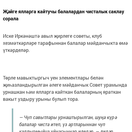
Җәйге ялларга кайтучы балалардан чисталык саклау
сорала
Иске Иркәнәштә авыл җирлеге советы, клуб
хезмәткәрләре тарафыннан балалар мәйданчыкта өмә
үткәрделәр.
Төрле мавыктыргыч уен элементлары белән
җиһазландырылган әлеге мәйданчык Совет урамында
урнашкан һәм ялларга кайткан балаларның яраткан
вакыт уздыру урыны булып тора.
— Чүп савытлары урнаштырылган, шуңа күрә
балалар чиста итеп, үз артларыннан чүп
калдырмыйча уйнасыннар иделәр, — диләр