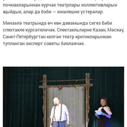
почмакларыннан курчак театрлары коллективларын
җыйдык, алар да бэби — юнәлешне үстерәләр.
Минзәлә театрында өч көн дәвамында сигез бәби
спектакле күрсәтеләчәк. Спектакльләрне Казан, Мәскәү,
Санкт-Петербургтан килгән театр критикларыннан
тупланган эксперт советы бәяләячәк.