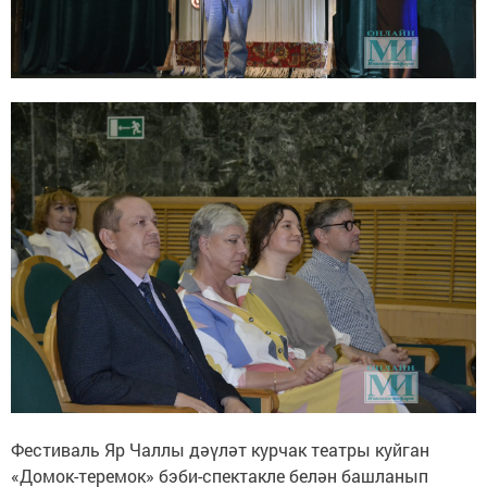
Фестиваль Яр Чаллы дәүләт курчак театры куйган
«Домок-теремок» бэби-спектакле белән башланып