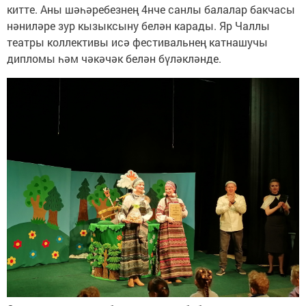
китте. Аны шәһәребезнең 4нче санлы балалар бакчасы
нәниләре зур кызыксыну белән карады. Яр Чаллы
театры коллективы исә фестивальнең катнашучы
дипломы һәм чәкәчәк белән бүләкләнде.