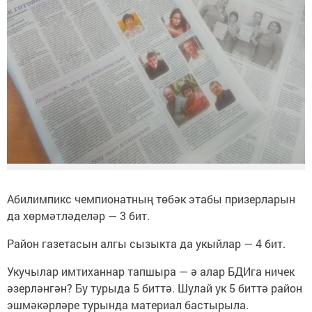
Абилимпикс чемпионатның төбәк этабы призерларын
да хөрмәтләделәр — 3 бит.
Район газетасын алгы сызыкта да укыйлар — 4 бит.
Укучылар имтиханнар тапшыра — ә алар БДИга ничек
әзерләнгән? Бу турыда 5 биттә. Шулай ук 5 биттә район
эшмәкәрләре турында материал бастырыла.