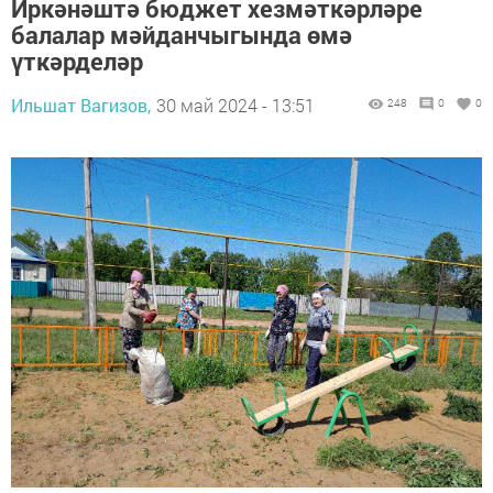
Иркәнәштә бюджет хезмәткәрләре
балалар мәйданчыгында өмә
үткәрделәр
Ильшат Вагизов,
30 май 2024 - 13:51
248
0
0