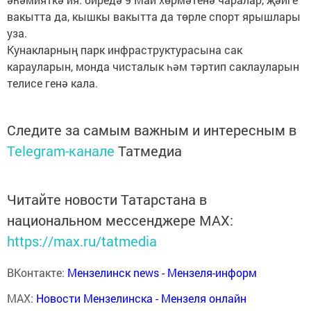
вакытта да, кышкы вакытта да төрле спорт ярышлары
уза.
Кунакларның парк инфраструктурасына сак
карауларын, монда чисталык һәм тәртип саклауларын
телисе генә кала.
Следите за самым важным и интересным в
Telegram-канале
Татмедиа
Читайте новости Татарстана в
национальном мессенджере MАХ:
https://max.ru/tatmedia
ВКонтакте:
Мензелинск news - Мензеля-информ
MAX:
Новости Мензелинска - Мензеля онлайн