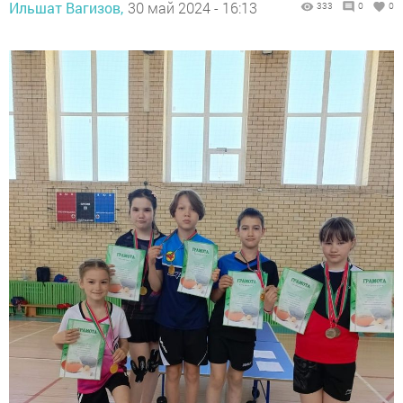
Ильшат Вагизов,
30 май 2024 - 16:13
333
0
0