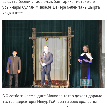
вакытта берничә гасырлык бай тарихы, истәлекле
урыннары булган Минзәлә шәһәре белән танышырга
киңәш итте.
С.Өметбаев исемендәге Минзәлә татар дәүләт дарама
театры директоры Илнур Гайниев та ерак араларны