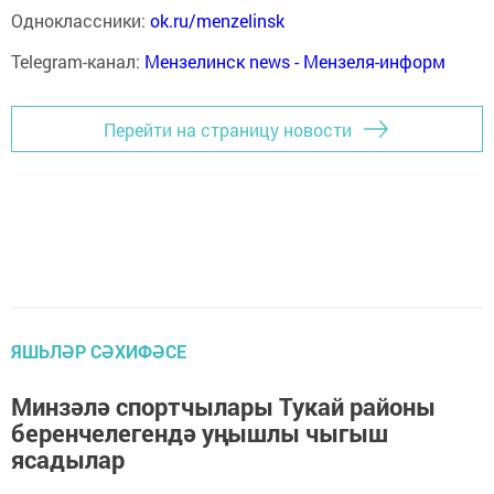
Одноклассники:
ok.ru/menzelinsk
Telegram-канал:
Мензелинск news - Мензеля-информ
Перейти на страницу новости
ЯШЬЛӘР СӘХИФӘСЕ
Минзәлә спортчылары Тукай районы
беренчелегендә уңышлы чыгыш
ясадылар