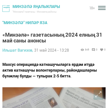
МИНЗӘЛӘ ЯҢАЛЫКЛАРЫ
18+
"Минзәлә" газетасы - Минзәлә районы
"МИНЗӘЛӘ" НИЛӘР ЯЗА
«Минзәлә» газетасының 2024 елның 31
май саны анонсы
Ильшат Вагизов,
31 май 2024 - 13:28
345
0
0
Махсус операциядә катнашучыларга ярдәм итүдә
актив катнашучы волонтерларны, райондашларны
бүләкләү булды — тулырак 2-5 биттә.