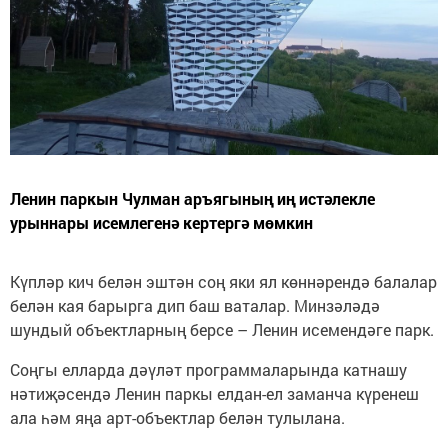
Ленин паркын Чулман аръягының иң истәлекле
урыннары исемлегенә кертергә мөмкин
Күпләр кич белән эштән соң яки ял көннәрендә балалар
белән кая барырга дип баш ваталар. Минзәләдә
шундый объектларның берсе – Ленин исемендәге парк.
Соңгы елларда дәүләт программаларында катнашу
нәтиҗәсендә Ленин паркы елдан-ел заманча күренеш
ала һәм яңа арт-объектлар белән тулылана.