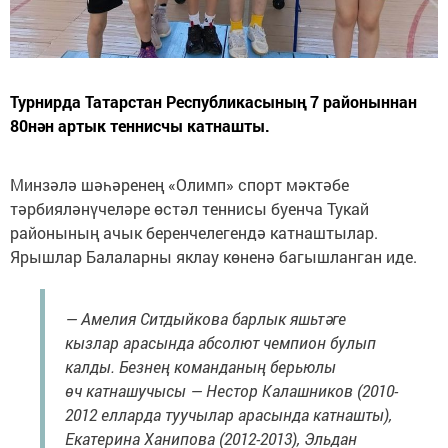
Турнирда Татарстан Республикасының 7 районыннан
80нән артык теннисчы катнашты.
Минзәлә шәһәренең «Олимп» спорт мәктәбе
тәрбияләнүчеләре өстәл теннисы буенча Тукай
районының ачык беренчелегендә катнаштылар.
Ярышлар Балаларны яклау көненә багышланган иде.
— Амелия Ситдыйкова барлык яшьтәге
кызлар арасында абсолют чемпион булып
калды. Безнең команданың берьюлы
өч катнашучысы — Нестор Калашников (2010-
2012 елларда туучылар арасында катнашты),
Екатерина Ханипова (2012-2013), Эльдан