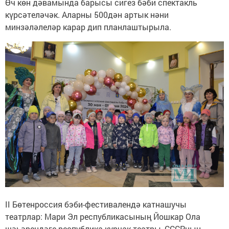
Өч көн дәвамында барысы сигез бәби спектакль
күрсәтеләчәк. Аларны 500дән артык нәни
минзәләлеләр карар дип планлаштырыла.
II Бөтенроссия бэби-фестивалендә катнашучы
театрлар: Мари Эл республикасының Йошкар Ола
шәһәрендәге республика курчак театры, СССРның