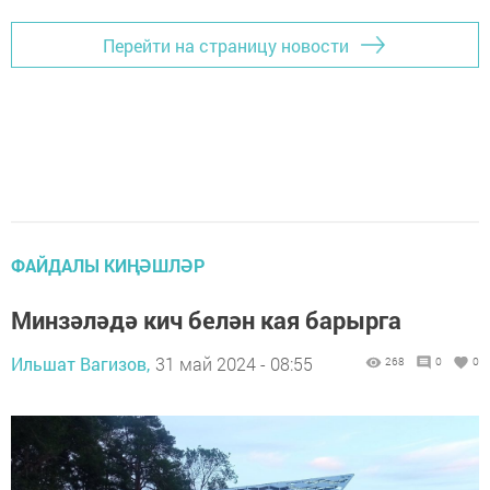
Перейти на страницу новости
ФАЙДАЛЫ КИҢӘШЛӘР
Минзәләдә кич белән кая барырга
Ильшат Вагизов,
31 май 2024 - 08:55
268
0
0