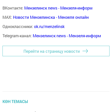
ВКонтакте:
Мензелинск news - Мензеля-информ
MAX:
Новости Мензелинска - Мензеля онлайн
Одноклассники:
ok.ru/menzelinsk
Telegram-канал:
Мензелинск news - Мензеля-информ
Перейти на страницу новости
КӨН ТЕМАСЫ