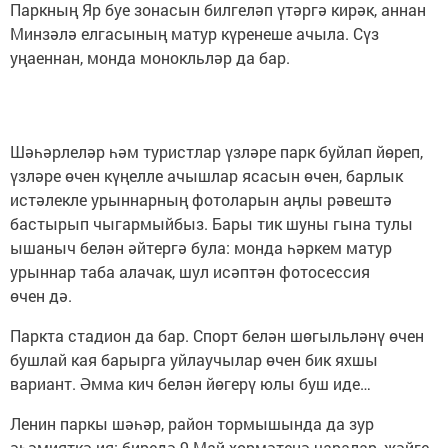
Паркның Яр буе зонасын билгеләп үтәргә кирәк, аннан
Минзәлә елгасының матур күренеше ачыла. Сүз
уңаеннан, монда монокльләр да бар.
Шәһәрлеләр һәм туристлар үзләре парк буйлап йөреп,
үзләре өчен күңелле ачышлар ясасын өчен, барлык
истәлекле урыннарның фотоларын аңлы рәвештә
бастырып чыгармыйбыз. Бары тик шуны гына тулы
ышаныч белән әйтергә була: монда һәркем матур
урыннар таба алачак, шул исәптән фотосессия
өчен дә.
Паркта стадион да бар. Спорт белән шөгыльләнү өчен
бушлай кая барырга уйлаучылар өчен бик яхшы
вариант. Әмма кич белән йөгерү юлы буш иде…
Ленин паркы шәһәр, район тормышында да зур
әһәмияткә ия: биредә 9 Май хөрмәтенә чаралар, җәйге