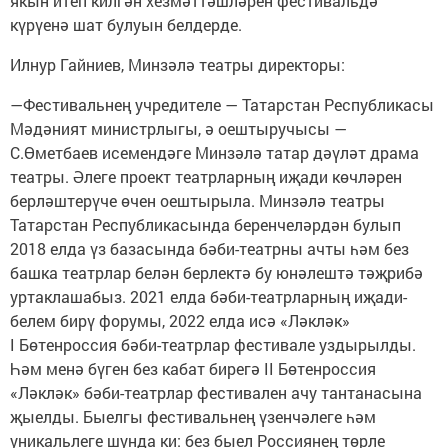
якын итеп килгән хезмәттәшләрен фестивальдә
күрүенә шат булуын белдерде.
Илнур Гайниев, Минзәлә театры директоры:
—Фестивальнең учредителе — Татарстан Республикасы
Мәдәният министрлыгы, ә оештыручысы —
С.Өметбаев исемендәге Минзәлә татар дәүләт драма
театры. Әлеге проект театрларның иҗади көчләрен
берләштерүче өчен оештырыла. Минзәлә театры
Татарстан Республикасында беренчеләрдән булып
2018 елда үз базасында бәби-театрны ачты һәм без
башка театрлар белән берлектә бу юнәлештә тәҗрибә
уртаклашабыз. 2021 елда бәби-театрларның иҗади-
белем бирү форумы, 2022 елда исә «Ләкләк»
I Бөтенроссия бәби-театрлар фестивале уздырылды.
Һәм менә бүген без кабат бирегә II Бөтенроссия
«Ләкләк» бәби-театрлар фестивален ачу тантанасына
җыелды. Быелгы фестивальнең үзенчәлеге һәм
уникальлеге шунда ки: без быел Россиянең төрле