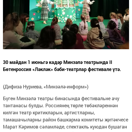
30 майдан 1 июньгә кадәр Минзәлә театрында II
Бөтенроссия «Ләкләк» бәби-театрлар фестивале үтә.
(Дифиза Нуриева, «Минзәлә-информ»)
Бүген Минзәлә театры бинасында фестивальне ачу
тантанасы булды. Россиянең төрле төбәкләреннән
килгән театр критикларын, артистларны,
тамашачыларны район башкарма комитеты җитәкчесе
Марат Кәримов сәламләде, спектакль куюдан бушаган