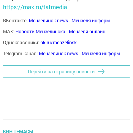
https://max.ru/tatmedia
ВКонтакте:
Мензелинск news - Мензеля-информ
MAX:
Новости Мензелинска - Мензеля онлайн
Одноклассники:
ok.ru/menzelinsk
Telegram-канал:
Мензелинск news - Мензеля-информ
Перейти на страницу новости
КӨН ТЕМАСЫ