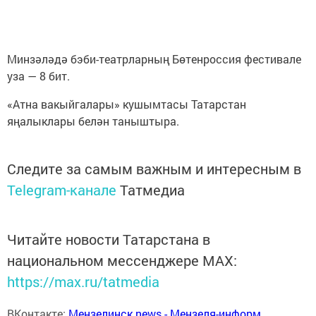
Минзәләдә бэби-театрларның Бөтенроссия фестивале
уза — 8 бит.
«Атна вакыйгалары» кушымтасы Татарстан
яңалыклары белән таныштыра.
Следите за самым важным и интересным в
Telegram-канале
Татмедиа
Читайте новости Татарстана в
национальном мессенджере MАХ:
https://max.ru/tatmedia
ВКонтакте:
Мензелинск news - Мензеля-информ