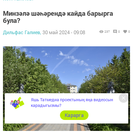
Минзәлә шәһәрендә кайда барырга
була?
Дильфас Галиев,
30 май 2024 - 09:08
237
0
0
Яшь Татмедиа проектының яңа видеосын
карадыгызмы?
Карарга