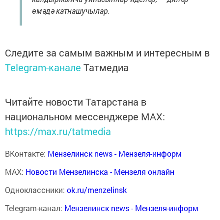
өмәдә катнашучылар.
Следите за самым важным и интересным в
Telegram-канале
Татмедиа
Читайте новости Татарстана в
национальном мессенджере MАХ:
https://max.ru/tatmedia
ВКонтакте:
Мензелинск news - Мензеля-информ
MAX:
Новости Мензелинска - Мензеля онлайн
Одноклассники:
ok.ru/menzelinsk
Telegram-канал:
Мензелинск news - Мензеля-информ