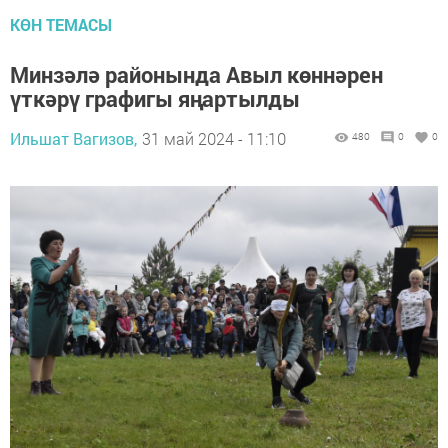
КӨН ТЕМАСЫ
Минзәлә районында Авыл көннәрен
үткәрү графигы яңартылды
Ильшат Вагизов,
31 май 2024 - 11:10
480
0
0