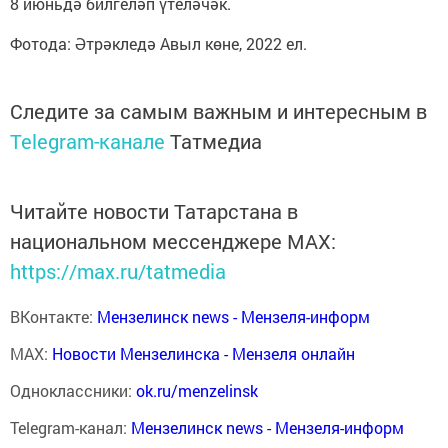
8 июньдә билгеләп үтеләчәк.
Фотода: Әтрәкледә Авыл көне, 2022 ел.
Следите за самым важным и интересным в
Telegram-канале
Татмедиа
Читайте новости Татарстана в
национальном мессенджере MАХ:
https://max.ru/tatmedia
ВКонтакте:
Мензелинск news - Мензеля-информ
MAX:
Новости Мензелинска - Мензеля онлайн
Одноклассники:
ok.ru/menzelinsk
Telegram-канал:
Мензелинск news - Мензеля-информ