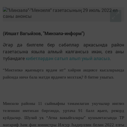
(Илшат Вагыйзов, "Минзәлә-информ")
Әгәр дә билгеле бер сәбәпләр аркасында район
газетасына языла алмый калгансыз икән, сез аны
түбәндәге
кибетләрдән сатып алып укый аласыз
.
“Мәктәпкә җыенырга ярдәм ит” хәйрия акциясе кысаларында
районда ничә бала матди ярдәмгә мохтаҗ? 8 битне укыгыз.
Минзәлә районы 11 сыйныфны тәмамлаган укучылар инглиз
теленнән имтихан биргәндә, уртача 91 балл җыеп, рекорд
куйдылар. Шулай ук “Атна вакыйгалары” кушымтасында ТР
мәгариф һәм фән министры Илсур Һадиуллин белән 2022 елгы