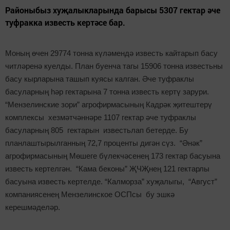
Районыбыз хуҗалыкларында барысы 5307 гектар әче
туфракка известь кертәсе бар.
Моның өчен 29774 тонна күләмендә известь кайтарып басу
читләренә куелды. План буенча тагы 15906 тонна известьны
басу кырларына ташып куясы калган. Әче туфраклы
басуларның һәр гектарына 7 тонна известь кертү зарури.
“Мензелинские зори” агрофирмасының Кадрәк җитештерү
комплексы хезмәтчәннәре 1107 гектар әче туфраклы
басуларның 805 гектарын известьлап бетерде. Бу
планлаштырылганның 72,7 проценты дигән сүз. “Әнәк”
агрофирмасының Мөшеге бүлекчәсенең 173 гектар басуына
известь кертелгән. “Кама беконы” ҖЧҖнең 121 гектарлы
басуына известь кертелде. “Калморза” хуҗалыгы, “Август”
компаниясенең Мензелинское ОСПсы бу эшкә
керешмәделәр.