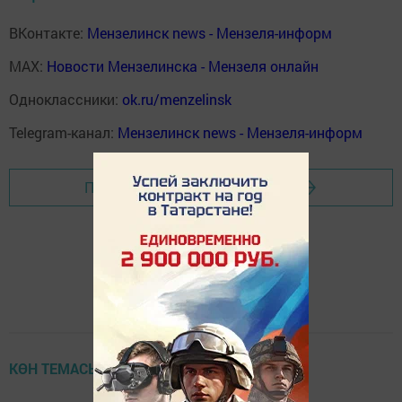
ВКонтакте:
Мензелинск news - Мензеля-информ
MAX:
Новости Мензелинска - Мензеля онлайн
Одноклассники:
ok.ru/menzelinsk
Telegram-канал:
Мензелинск news - Мензеля-информ
Перейти на страницу новости
КӨН ТЕМАСЫ