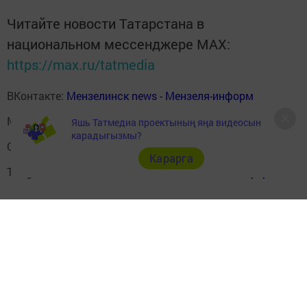
Читайте новости Татарстана в
национальном мессенджере MАХ:
https://max.ru/tatmedia
ВКонтакте:
Мензелинск news - Мензеля-информ
MAX:
Новости Мензелинска - Мензеля онлайн
Яшь Татмедиа проектының яңа видеосын
карадыгызмы?
Одноклассники:
ok.ru/menzelinsk
Карарга
Telegram-канал:
Мензелинск news - Мензеля-информ
Перейти на страницу новости