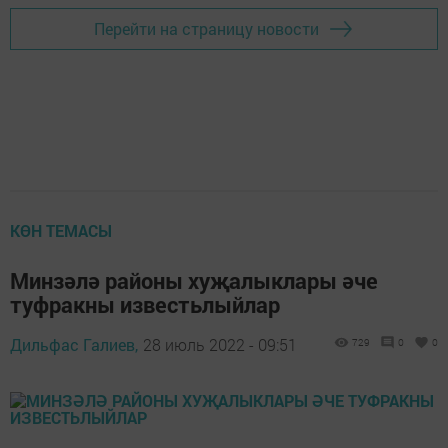
Перейти на страницу новости
КӨН ТЕМАСЫ
Минзәлә районы хуҗалыклары әче
туфракны известьлыйлар
Дильфас Галиев,
28 июль 2022 - 09:51
729
0
0