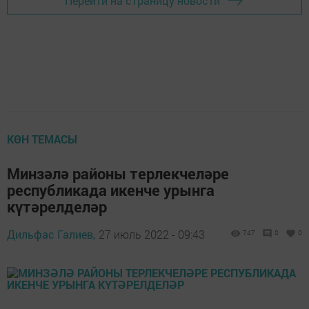
Перейти на страницу новости
КӨН ТЕМАСЫ
Минзәлә районы терлекчеләре
республикада икенче урынга
күтәрелделәр
Дильфас Галиев,
27 июль 2022 - 09:43
747
0
0