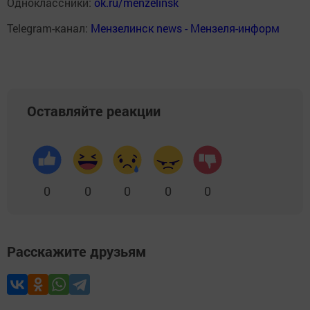
Одноклассники:
ok.ru/menzelinsk
Telegram-канал:
Мензелинск news - Мензеля-информ
Оставляйте реакции
0
0
0
0
0
Расскажите друзьям