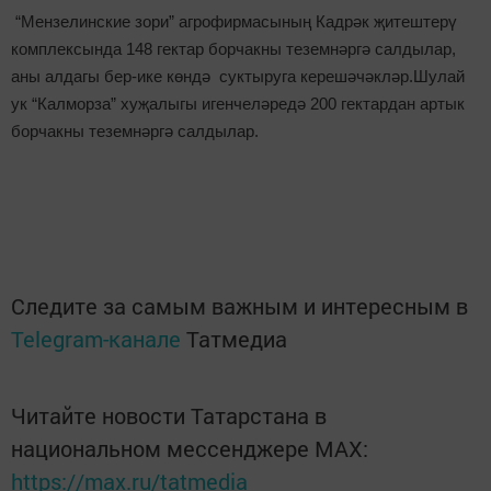
“Мензелинские зори” агрофирмасының Кадрәк җитештерү
комплексында 148 гектар борчакны теземнәргә салдылар,
аны алдагы бер-ике көндә суктыруга керешәчәкләр.Шулай
ук “Калморза” хуҗалыгы игенчеләредә 200 гектардан артык
борчакны теземнәргә салдылар.
Следите за самым важным и интересным в
Telegram-канале
Татмедиа
Читайте новости Татарстана в
национальном мессенджере MАХ:
https://max.ru/tatmedia