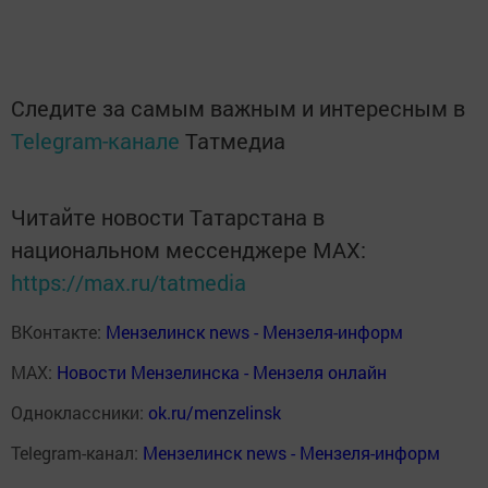
Следите за самым важным и интересным в
Telegram-канале
Татмедиа
Читайте новости Татарстана в
национальном мессенджере MАХ:
https://max.ru/tatmedia
ВКонтакте:
Мензелинск news - Мензеля-информ
MAX:
Новости Мензелинска - Мензеля онлайн
Одноклассники:
ok.ru/menzelinsk
Telegram-канал:
Мензелинск news - Мензеля-информ