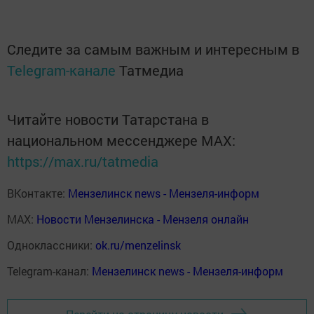
Следите за самым важным и интересным в
Telegram-канале
Татмедиа
Читайте новости Татарстана в
национальном мессенджере MАХ:
https://max.ru/tatmedia
ВКонтакте:
Мензелинск news - Мензеля-информ
MAX:
Новости Мензелинска - Мензеля онлайн
Одноклассники:
ok.ru/menzelinsk
Telegram-канал:
Мензелинск news - Мензеля-информ