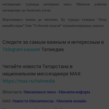
нәтиҗәләре турында интервью чыга. Минзәлә районы
нәтиҗәләре дә билгеләп үтелә.
Коронавирус һаман да чигенми. Бу турыда тулырак “Атна
вакыйгалары” һәм “События недели” кушымталарында укыгыз.
Следите за самым важным и интересным в
Telegram-канале
Татмедиа
Читайте новости Татарстана в
национальном мессенджере MАХ:
https://max.ru/tatmedia
ВКонтакте:
Мензелинск news - Мензеля-информ
MAX:
Новости Мензелинска - Мензеля онлайн