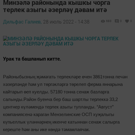
Минзәлә районында кышкы чорга
терлек азыгы әзерләү дәвам итә
Дильфас Галиев,
28 июль 2022 - 14:38
683
0
0
Урак та башланып китте.
Районыбызның җәмәгать терлекләре өчен 3861тонна печән
хәзерләнде һәм ул төргәкләргә төрелеп ферма яннарына
кайтарып өеп куелды. 57180 тонна сенаж базларга
салынды.Район буенча бер баш шартлы терлеккә 33,2
центнер күләмендә терлек азыгы тупланды. “Август”
компаниясенә караган Мензелинские ОСП хуҗалыгы
күпьеллык үләннәрнең икенче катыннан сенаж салырга
кереште һәм аны ике көндә тәмамлаячак.