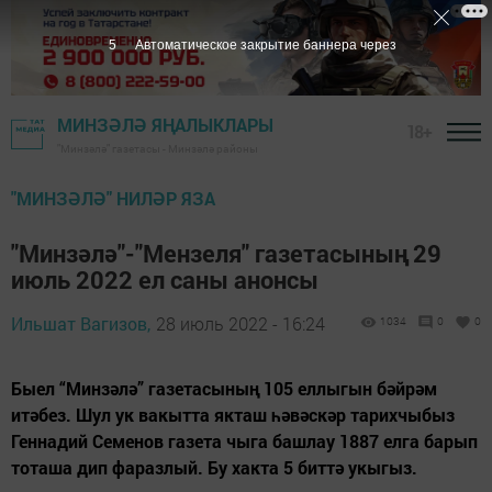
5
Автоматическое закрытие баннера через
МИНЗӘЛӘ ЯҢАЛЫКЛАРЫ
18+
"Минзәлә" газетасы - Минзәлә районы
"МИНЗӘЛӘ" НИЛӘР ЯЗА
"Минзәлә"-"Мензеля" газетасының 29
июль 2022 ел саны анонсы
Ильшат Вагизов,
28 июль 2022 - 16:24
1034
0
0
Быел “Минзәлә” газетасының 105 еллыгын бәйрәм
итәбез. Шул ук вакытта якташ һәвәскәр тарихчыбыз
Геннадий Семенов газета чыга башлау 1887 елга барып
тоташа дип фаразлый. Бу хакта 5 биттә укыгыз.