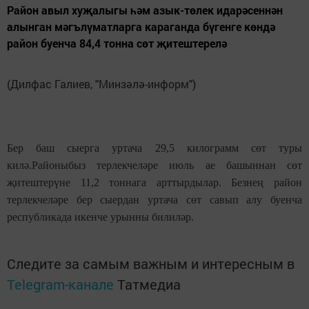
Район авыл хуҗалыгы һәм азык-төлек идарәсеннән
алынган мәгълүматларга караганда бүгенге көндә
район буенча 84,4 тонна сөт җитештерелә
(Дилфас Галиев, "Минзәлә-информ")
Бер баш сыерга уртача 29,5 килограмм сөт туры
килә.Районыбыз терлекчеләре июль ае башыннан сөт
җитештерүне 11,2 тоннага арттырдылар. Безнең район
терлекчеләре бер сыердан уртача сөт савып алу буенча
республикада икенче урынны билиләр.
Следите за самым важным и интересным в
Telegram-канале
Татмедиа