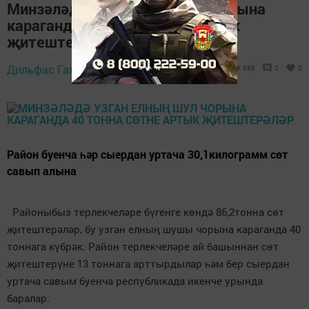
Минзәләдә узган елның шул чорына
караганда 40 тонна сөтне артык
җитештерәләр
Дильфас Галиев,
28 июль 2022 - 13:57
686
0
0
Район буенча һәр сыердан уртача 30,1килограмм сөт
савып алына
Районыбыз терлекчеләре бүгенге көндә 86,2тонна сөт
җитештерәләр, бу узган елның шушы чорына караганда 40
тоннага күбрәк. Район терлекчеләре ай башыннан сөт
җитештерүне 13 тоннага арттырдылар һәм бер сыердан
уртача савым буенча республикада икенче урында
баралар.