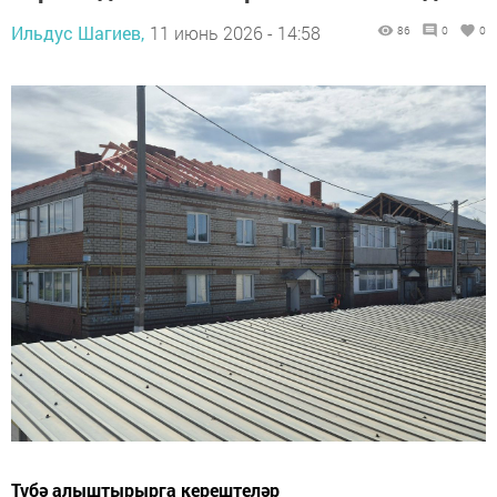
Ильдус Шагиев,
11 июнь 2026 - 14:58
86
0
0
Түбә алыштырырга керештеләр