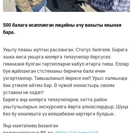
500 балага исәпләнгән лицейны ачу вакыты якыная
бара.
Укыту планы күптән расланган. Статус билгеле. Бирегә
эшкә яисә укырга килергә теләүчеләр берсүсез
гимназия булган тәртипләрне кабул итәргә тиеш. Еллар
буе җайланган стстеманы берничә бала өчен
үзгәртмиләр. Тавышланып йөрисе юк!! Урыс халкында
бик үтемле әйтем бар. В чужой монастырь своим
уставом не ходят!
Бирегә яңа килергә теләүчеләрне, хәтта район
укытучыларын экскурсиягә йөртә алмаслардыр..Шуңа
без бу юнәлештә үз өлешебезне кертергә булдык..
Яңа мәктәпнең бизәлгән
видеоөзекләрне ВК да
https://vk.com/wall-