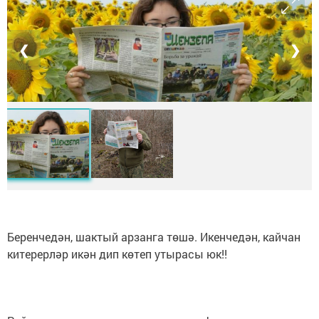
❮
❯
Беренчедән, шактый арзанга төшә. Икенчедән, кайчан
китерерләр икән дип көтеп утырасы юк!!