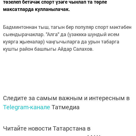
төзелеп бетәчәк спорт үзәге чынлап та төрле
максатларда кулланылачак.
Бадминтоннан тыш, тагын бер популяр спорт мәктәбен
сыендырачаклар. "Алга" да (үзәкккә шундый исем
куярга җыеналар) чаңгычыларга да урын табарга
кушты район башлыгы Айдар Салахов.
Следите за самым важным и интересным в
Telegram-канале
Татмедиа
Читайте новости Татарстана в