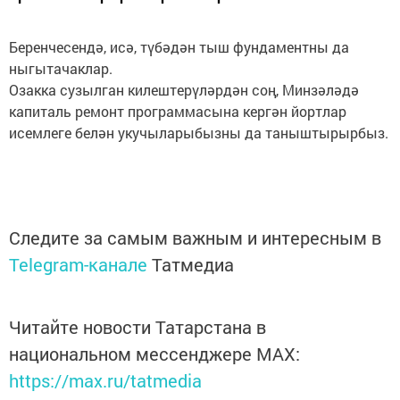
Беренчесендә, исә, түбәдән тыш фундаментны да
ныгытачаклар.
Озакка сузылган килештерүләрдән соң, Минзәләдә
капиталь ремонт программасына кергән йортлар
исемлеге белән укучыларыбызны да таныштырырбыз.
Следите за самым важным и интересным в
Telegram-канале
Татмедиа
Читайте новости Татарстана в
национальном мессенджере MАХ:
https://max.ru/tatmedia