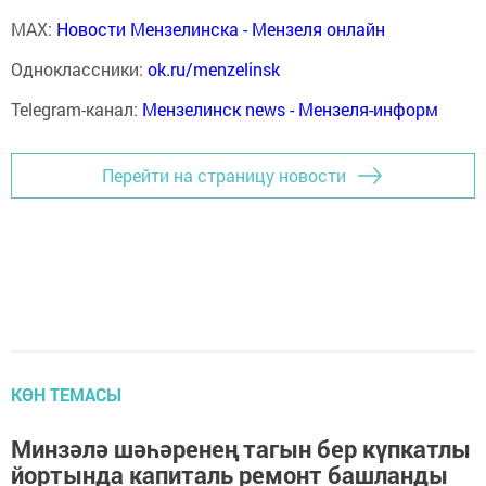
MAX:
Новости Мензелинска - Мензеля онлайн
Одноклассники:
ok.ru/menzelinsk
Telegram-канал:
Мензелинск news - Мензеля-информ
Перейти на страницу новости
КӨН ТЕМАСЫ
Минзәлә шәһәренең тагын бер күпкатлы
йортында капиталь ремонт башланды