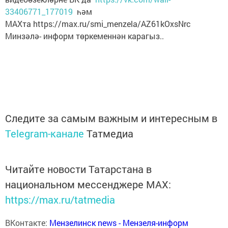
33406771_177019
һәм
МАХта https://max.ru/smi_menzela/AZ61kOxsNrc
Минзәлә- информ төркеменнән карагыз..
Следите за самым важным и интересным в
Telegram-канале
Татмедиа
Читайте новости Татарстана в
национальном мессенджере MАХ:
https://max.ru/tatmedia
ВКонтакте:
Мензелинск news - Мензеля-информ