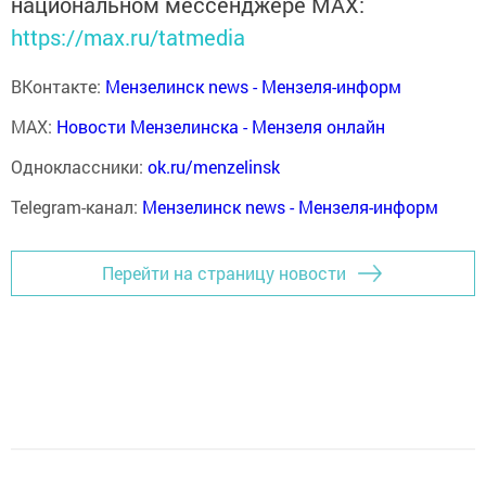
национальном мессенджере MАХ:
https://max.ru/tatmedia
ВКонтакте:
Мензелинск news - Мензеля-информ
MAX:
Новости Мензелинска - Мензеля онлайн
Одноклассники:
ok.ru/menzelinsk
Telegram-канал:
Мензелинск news - Мензеля-информ
Перейти на страницу новости