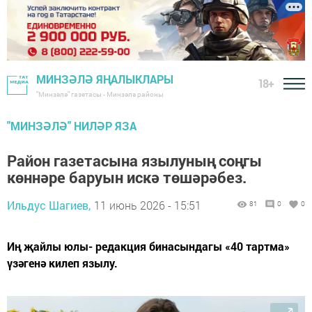
МИНЗӘЛӘ ЯҢАЛЫКЛАРЫ
18+
"Минзәлә" газетасы - Минзәлә районы
"МИНЗӘЛӘ" НИЛӘР ЯЗА
Район газетасына язылуның соңгы
көннәре баруын искә төшәрәбез.
Ильдус Шагиев,
11 июнь 2026 - 15:51
81
0
0
Иң җайлы юлы- редакция бинасындагы «40 тартма»
үзәгенә килеп язылу.