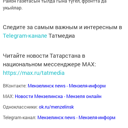
Район газетасын тылда гына түгел, фронтта да
укыйлар.
Следите за самым важным и интересным в
Telegram-канале
Татмедиа
Читайте новости Татарстана в
национальном мессенджере MАХ:
https://max.ru/tatmedia
ВКонтакте:
Мензелинск news - Мензеля-информ
MAX:
Новости Мензелинска - Мензеля онлайн
Одноклассники:
ok.ru/menzelinsk
Telegram-канал:
Мензелинск news - Мензеля-информ