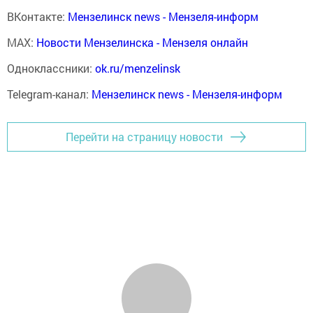
ВКонтакте:
Мензелинск news - Мензеля-информ
MAX:
Новости Мензелинска - Мензеля онлайн
Одноклассники:
ok.ru/menzelinsk
Telegram-канал:
Мензелинск news - Мензеля-информ
Перейти на страницу новости