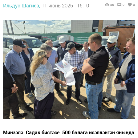
Ильдус Шагиев,
11 июнь 2026 - 15:10
85
0
0
Минзәлә. Садак бистәсе. 500 балага исәпләнгән янында