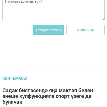
Отправить
Авторизоваться
КӨН ТЕМАСЫ
Садак бистәсендә яңа мәктәп белән
янәшә күпфункцияле спорт үзәге дә
булачак