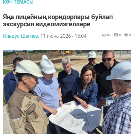
КӨН ТЕМАСЫ
Яңа лицейның коридорлары буйлап
экскурсия видеомизгелләре
Ильдус Шагиев,
11 июнь 2026 - 15:04
84
0
0