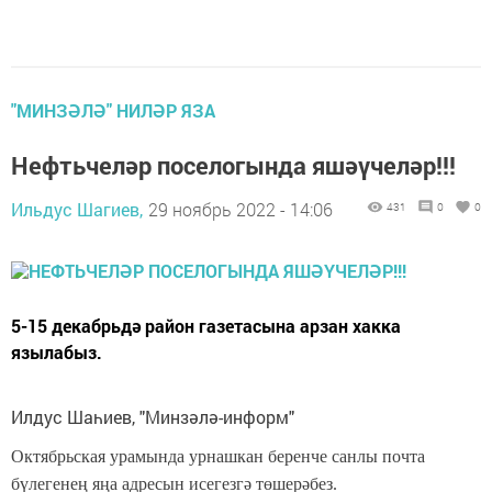
"МИНЗӘЛӘ" НИЛӘР ЯЗА
Нефтьчеләр поселогында яшәүчеләр!!!
Ильдус Шагиев,
29 ноябрь 2022 - 14:06
431
0
0
5-15 декабрьдә район газетасына арзан хакка
язылабыз.
Илдус Шаһиев, "Минзәлә-информ"
Октябрьская урамында урнашкан беренче санлы почта
бүлегенең яңа адресын исегезгә төшерәбез.