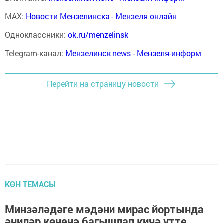
MAX:
Новости Мензелинска - Мензеля онлайн
Одноклассники:
ok.ru/menzelinsk
Telegram-канал:
Мензелинск news - Мензеля-информ
Перейти на страницу новости
КӨН ТЕМАСЫ
Минзәләдәге мәдәни мирас йортында
әниләр көненә багышлап кичә үтте