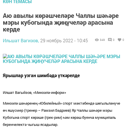
КӨН ТЕМАСЫ
Аю авылы көрәшчеләре Чаллы шәһәре
мэры кубогында җиңүчеләр арасына
керде
Ильшат Вагизов,
29 ноябрь 2022 - 10:45
349
0
0
Ярышлар узган шимбәдә үткәрелде
Илшат Вагыйзов, «Минзәлә-информ»
Минзәлә шәһәренең «Юбилейный» спорт мәктәбендә шөгыльләнүче
өч яшүсмер (тренер – Рамзил Бәдриев) Яр Чаллы шәһәре мэры
Кубогына спорт көрәше (грек-рим) һәм көрәш буенча муниципаль
беренчелектә чыгыш ясадылар.