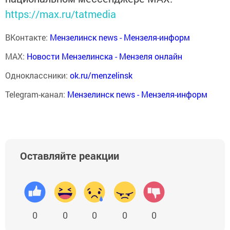
https://max.ru/tatmedia
ВКонтакте:
Мензелинск news - Мензеля-информ
MAX:
Новости Мензелинска - Мензеля онлайн
Одноклассники:
ok.ru/menzelinsk
Telegram-канал:
Мензелинск news - Мензеля-информ
Оставляйте реакции
0
0
0
0
0