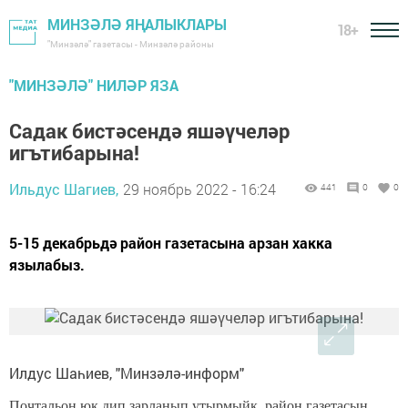
МИНЗӘЛӘ ЯҢАЛЫКЛАРЫ
18+
"Минзәлә" газетасы - Минзәлә районы
"МИНЗӘЛӘ" НИЛӘР ЯЗА
Садак бистәсендә яшәүчеләр
игътибарына!
Ильдус Шагиев,
29 ноябрь 2022 - 16:24
441
0
0
5-15 декабрьдә район газетасына арзан хакка
язылабыз.
Илдус Шаһиев, "Минзәлә-информ"
Почтальон юк дип зарланып утырмыйк, район газетасын