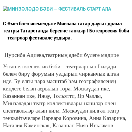
С.Өметбаев исемендәге Минзәлә татар дәүләт драма
театры Татарстанда беренче тапкыр I Бөтенроссия бэби
– театрлар фестивале уздыра.
Нурсибә Адиева,театрның әдәби бүлеге мөдире
Узган ел коллектив бэби – театрларның I иҗади
белем бирү форумын уздырып чирканчык алган
иде. Бу елгы чара масштаб һәм географиясенең
киңлеге белән аерылып тора. Мәскәүдән ике,
Казаннан ике, Ижау, Тольятти, Яр Чаллы,
Минзәләдән театр коллективлары нәниләр өчен
спектакльләр алып килә. Мәскәүдән килгән театр
тәнкыйтьчеләре Варвара Коровина, Анна Казарина,
Наталия Каминская, Казаннан Нияз Игъламов