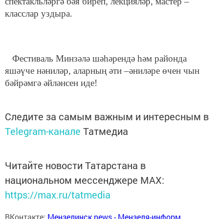
спектакльләргә бәя биреп, лекцияләр, мастер –
класслар уздыра.
Фестиваль Минзәлә шәһәрендә һәм районда
яшәүче нәниләр, аларның әти –әниләре өчен чын
бәйрәмгә әйләнсен иде!
Следите за самым важным и интересным в
Telegram-канале
Татмедиа
Читайте новости Татарстана в
национальном мессенджере MАХ:
https://max.ru/tatmedia
ВКонтакте:
Мензелинск news - Мензеля-информ