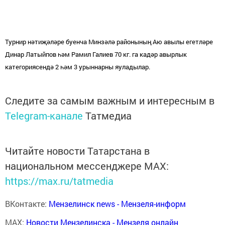
Турнир нәтиҗәләре буенча Минзәлә районының Аю авылы егетләре
Динар Латыйпов һәм Рамил Галиев 70 кг. га кадәр авырлык
категориясендә 2 һәм 3 урыннарны яуладылар.
Следите за самым важным и интересным в
Telegram-канале
Татмедиа
Читайте новости Татарстана в
национальном мессенджере MАХ:
https://max.ru/tatmedia
ВКонтакте:
Мензелинск news - Мензеля-информ
MAX:
Новости Мензелинска - Мензеля онлайн