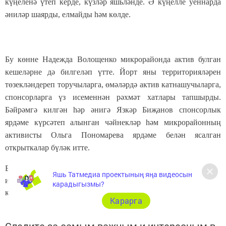
күңеленә үтеп керде, күзләр яшьләнде. Ә күңелле уеннарда
әниләр шаярды, елмайды һәм көлде.
Бу көнне Надежда Волощенко микрорайонда актив булган
кешеләрне дә билгеләп үтте. Йорт яны территорияләрен
төзекләндереп торучыларга, өмәләрдә актив катнашучыларга,
спонсорларга үз исеменнән рәхмәт хатлары тапшырды.
Бәйрәмгә килгән һәр әнигә Язкәр Биҗанов спонсорлык
ярдәме күрсәтеп алынган чәйнекләр һәм микрорайонның
активисты Ольга Пономарева ярдәме белән ясалган
открыткалар бүләк итте.
Бәйрәм чәй табыны артында дәвам итте. Килгән кунаклар
Яшь Татмедиа проектының яңа видеосын
икмәк заводы директоры Фәннүр Солтанов спонсорлык
карадыгызмы?
күрсәтеп бирелгән тәмле тортлар белән чәй эчтеләр
Карарга