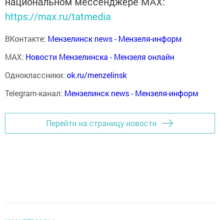
национальном мессенджере MАХ:
https://max.ru/tatmedia
ВКонтакте:
Мензелинск news - Мензеля-информ
MAX:
Новости Мензелинска - Мензеля онлайн
Одноклассники:
ok.ru/menzelinsk
Telegram-канал:
Мензелинск news - Мензеля-информ
Перейти на страницу новости