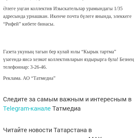
Әлеге уңган коллектив Изыскательләр урамындагы 1/35
адресында урнашкан. Икенче почта бүлеге янында, элеккеге
“Рифей” кибете бинасы.
Газета укуның тагын бер кулай юлы “Кырык тартма”
үзәгендә яисә хезмәт коллективларын яздырырга була! Безнең
телефоннар: 3-26-46.
Реклама. АО “Татмедиа”
Следите за самым важным и интересным в
Telegram-канале
Татмедиа
Читайте новости Татарстана в