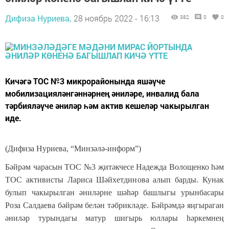
Дифиза Нуриева,
28 ноябрь 2022 - 16:13
382
0
0
Кичәгә ТОС №3 микрорайонында яшәүче
мобилизацияләнгәннәрнең әниләре, инвалид бала
тәрбияләүче әниләр һәм актив кешеләр чакырылган
иде.
(Дифиза Нуриева, “Минзәлә-информ”)
Бәйрәм чарасын ТОС №3 җитәкчесе Надежда Волощенко һәм
ТОС активисты Лариса Шәйхетдинова алып барды. Кунак
булып чакырылган әниләрне шәһәр башлыгы урынбасары
Роза Салдаева бәйрәм белән тәбрикләде. Бәйрәмдә яңгыраган
әниләр турындагы матур шигырь юллары һәркемнең