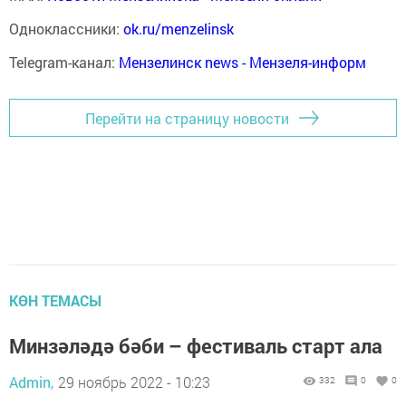
Одноклассники:
ok.ru/menzelinsk
Telegram-канал:
Мензелинск news - Мензеля-информ
Перейти на страницу новости
КӨН ТЕМАСЫ
Минзәләдә бәби – фестиваль старт ала
Admin,
29 ноябрь 2022 - 10:23
332
0
0