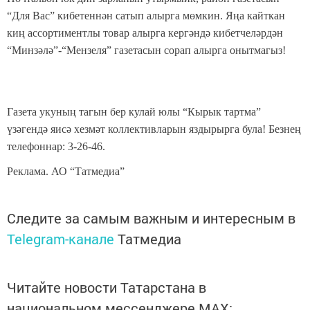
“Для Вас” кибетеннән сатып алырга мөмкин. Яңа кайткан
киң ассортиментлы товар алырга кергәндә кибетчеләрдән
“Минзәлә”-“Мензеля” газетасын сорап алырга онытмагыз!
Газета укуның тагын бер кулай юлы “Кырык тартма”
үзәгендә яисә хезмәт коллективларын яздырырга була! Безнең
телефоннар: 3-26-46.
Реклама. АО “Татмедиа”
Следите за самым важным и интересным в
Telegram-канале
Татмедиа
Читайте новости Татарстана в
национальном мессенджере MАХ: