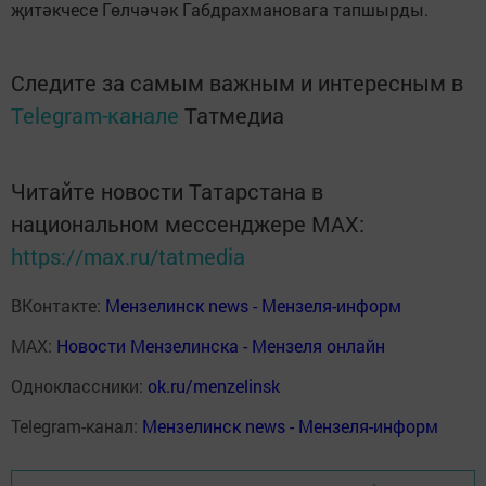
җитәкчесе Гөлчәчәк Габдрахмановага тапшырды.
Следите за самым важным и интересным в
Telegram-канале
Татмедиа
Читайте новости Татарстана в
национальном мессенджере MАХ:
https://max.ru/tatmedia
ВКонтакте:
Мензелинск news - Мензеля-информ
MAX:
Новости Мензелинска - Мензеля онлайн
Одноклассники:
ok.ru/menzelinsk
Telegram-канал:
Мензелинск news - Мензеля-информ