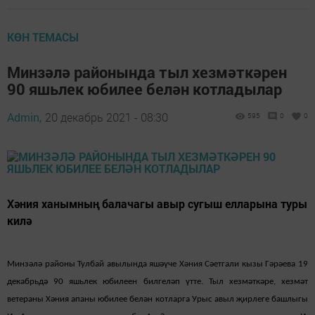
КӨН ТЕМАСЫ
Минзәлә районында тыл хезмәткәрен
90 яшьлек юбилее белән котладылар
Admin,
20 декабрь 2021 - 08:30
595
0
0
Хәния ханымның балачагы авыр сугыш елларына туры
килә
Минзәлә районы Тулбай авылында яшәүче Хәния Сәетгали кызы Гәрәева 19
декабрьдә 90 яшьлек юбилеен билгеләп үтте. Тыл хезмәткәре, хезмәт
ветераны Хәния апаны юбилее белән котларга Урыс авыл җирлеге башлыгы