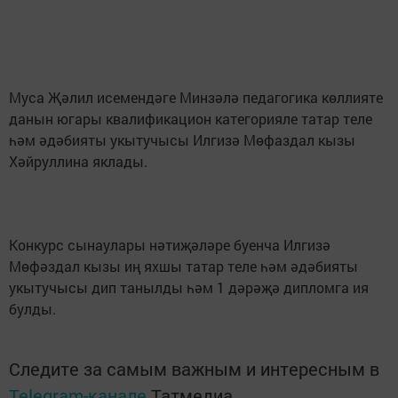
Муса Җәлил исемендәге Минзәлә педагогика көллияте
данын югары квалификацион категорияле татар теле
һәм әдәбияты укытучысы Илгизә Мөфаздал кызы
Хәйруллина яклады.
Конкурс сынаулары нәтиҗәләре буенча Илгизә
Мөфәздал кызы иң яхшы татар теле һәм әдәбияты
укытучысы дип танылды һәм 1 дәрәҗә дипломга ия
булды.
Следите за самым важным и интересным в
Telegram-канале
Татмедиа