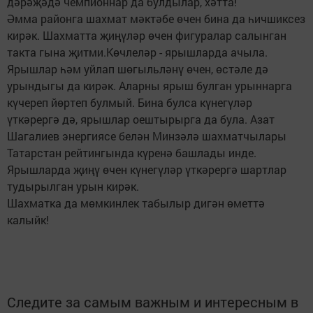
дәрәҗәдә чемпионнар да булдылар, хәтта!
Әмма районга шахмат мәктәбе өчен бина да һичшиксез
кирәк. Шахматта җиңүләр өчен фигуралар салынган
такта гына җитми.Көчлеләр - ярышларда ачыла.
Ярышлар һәм уйлап шөгыльләнү өчен, өстәле дә
урындыгы да кирәк. Аларны ярыш булган урыннарга
күчереп йөртеп булмый. Бина булса күнегүләр
үткәрергә дә, ярышлар оештырырга да була. Азат
Шагалиев энергиясе белән Минзәлә шахматчылары
Татарстан рейтингында күренә башлады инде.
Ярышларда җиңү өчен күнегүләр үткәрергә шартлар
тудырылган урын кирәк.
Шахматка да мөмкинлек табылыр дигән өметтә
калыйк!
Следите за самым важным и интересным в