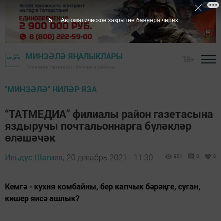
4
Автоматическое закрытие баннера через
МИНЗӘЛӘ ЯҢАЛЫКЛАРЫ
18+
"Минзәлә" газетасы - Минзәлә районы
"МИНЗӘЛӘ" НИЛӘР ЯЗА
“ТАТМЕДИА” филиалы район газетасына
яздыручы почтальоннарга бүләкләр
өләшәчәк
Ильдус Шагиев,
20 декабрь 2021 - 11:30
901
0
0
Кемгә - кухня комбайны, бер капчык бәрәңге, суган,
кишер яисә ашлык?