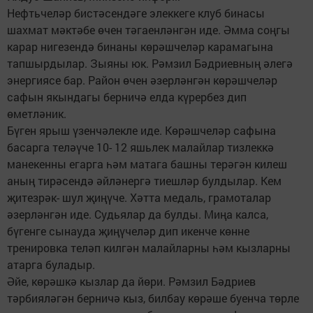
Нефтьчеләр бистәсендәге элеккеге клуб бинасы
шахмат мәктәбе өчен тәгаенләнгән иде. Әмма соңгы
карар нигезендә бинаны көрәшчеләр карамагына
тапшырдылар. Зыяны юк. Рәмзил Бәдриевның әлегә
энергиясе бар. Район өчен әзерләнгән көрәшчеләр
сафын якындагы берничә елда күрербез дип
өметләник.
Бүген ярыш үзенчәлекле иде. Көрәшчеләр сафына
басарга теләүче 10- 12 яшьлек малайлар тизлеккә
манекенны егарга һәм матага башны терәгән килеш
аның тирәсендә әйләнергә тиешләр булдылар. Кем
җитезрәк- шул җиңүче. Хәтта медаль, грамоталар
әзерләнгән иде. Судьялар да булды. Миңа калса,
бүгенге сынауда җиңүчеләр дип икенче көнне
тренировка теләп килгән малайларны һәм кызларны
атарга буладыр.
Әйе, көрәшкә кызлар да йөри. Рәмзил Бәдриев
тәрбияләгән берничә кыз, билбау көрәше буенча төрле