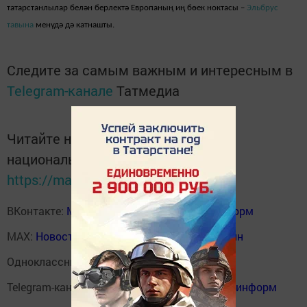
татарстанлылар белән берлектә Европаның иң бөек ноктасы –
Эльбрус
тавына
менүдә дә катнашты.
Следите за самым важным и интересным в
Telegram-канале
Татмедиа
Читайте новости Татарстана в
национальном мессенджере MАХ:
https://max.ru/tatmedia
ВКонтакте:
Мензелинск news - Мензеля-информ
MAX:
Новости Мензелинска - Мензеля онлайн
Одноклассники:
ok.ru/menzelinsk
Telegram-канал:
Мензелинск news - Мензеля-информ