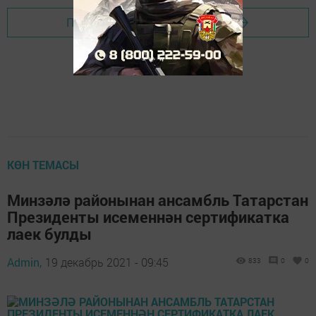
Перейти на страницу новости
КӨН ТЕМАСЫ
Минзәлә районынан ансамбль Татарстан
Президенты исеменнән сертификатка
лаек булды
Admin,
19 декабрь 2021 - 09:45
833
0
0