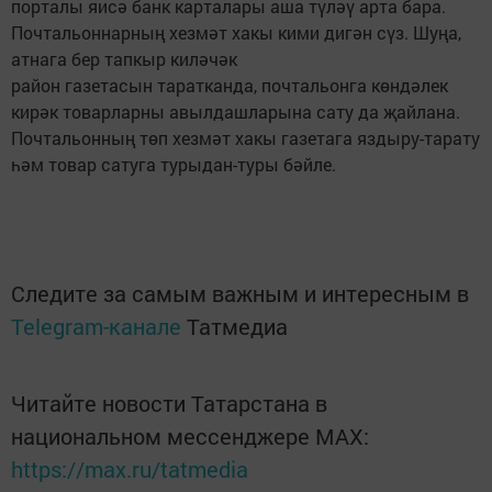
порталы яисә банк карталары аша түләү арта бара.
Почтальоннарның хезмәт хакы кими дигән сүз. Шуңа,
атнага бер тапкыр киләчәк
район газетасын таратканда, почтальонга көндәлек
кирәк товарларны авылдашларына сату да җайлана.
Почтальонның төп хезмәт хакы газетага яздыру-тарату
һәм товар сатуга турыдан-туры бәйле.
Следите за самым важным и интересным в
Telegram-канале
Татмедиа
Читайте новости Татарстана в
национальном мессенджере MАХ:
https://max.ru/tatmedia