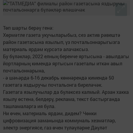
Төп шарты берәү генә:
Хөрмәтле газета укучыларыбыз, сез актив рәвештә
район газетасына язылып, үз почтальоннарыгызга
материаль ярдәм күрсәтә алачаксыз.
Бу бүләкләр, 2022 елның беренче яртысына - авылдагы
йортларның кимендә яртысын газеталы иткән авыл
почтальоннарына,
- ә шәһәрдә 6-16 декабрь көннәрендә кимендә 50
газетага яздыручы почтальонга биреләчәк.
Газетага язылучылар да бүләксез калмый. Арзан хакка
язылу өстенә, белдерү, реклама, текст бастырганда
ташламаларга ия була.
Ни өчен, материаль ярдәм, дидем? Чөнки
цифровизация заманында коммуналь хезмәтләр,
электр энергиясе, газ өчен түләүләрне Дәүләт