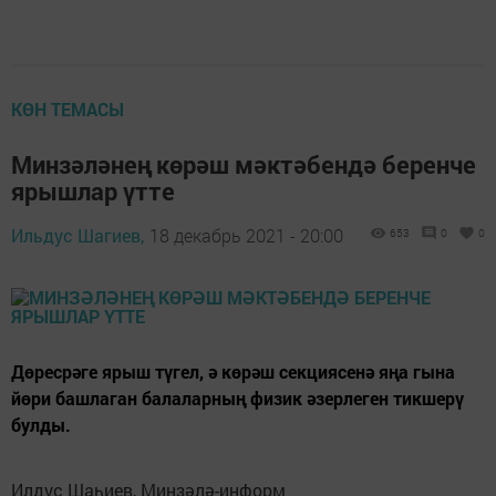
КӨН ТЕМАСЫ
Минзәләнең көрәш мәктәбендә беренче
ярышлар үтте
Ильдус Шагиев,
18 декабрь 2021 - 20:00
653
0
0
Дөресрәге ярыш түгел, ә көрәш секциясенә яңа гына
йөри башлаган балаларның физик әзерлеген тикшерү
булды.
Илдус Шаһиев, Минзәлә-информ