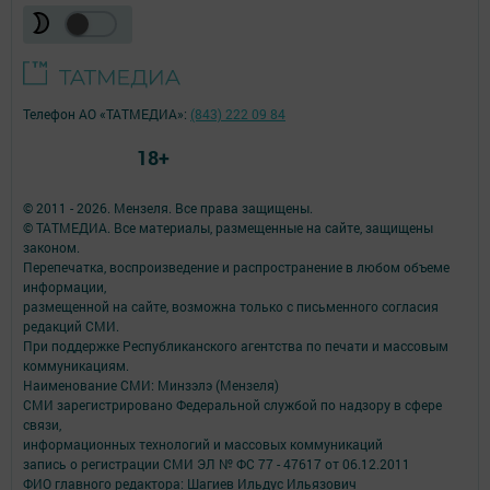
Телефон АО «ТАТМЕДИА»:
(843) 222 09 84
18+
© 2011 - 2026. Мензеля. Все права защищены.
© ТАТМЕДИА. Все материалы, размещенные на сайте, защищены
законом.
Перепечатка, воспроизведение и распространение в любом объеме
информации,
размещенной на сайте, возможна только с письменного согласия
редакций СМИ.
При поддержке Республиканского агентства по печати и массовым
коммуникациям.
Наименование СМИ: Минзэлэ (Мензеля)
СМИ зарегистрировано Федеральной службой по надзору в сфере
связи,
информационных технологий и массовых коммуникаций
запись о регистрации СМИ ЭЛ № ФС 77 - 47617 от 06.12.2011
ФИО главного редактора: Шагиев Ильдус Ильязович