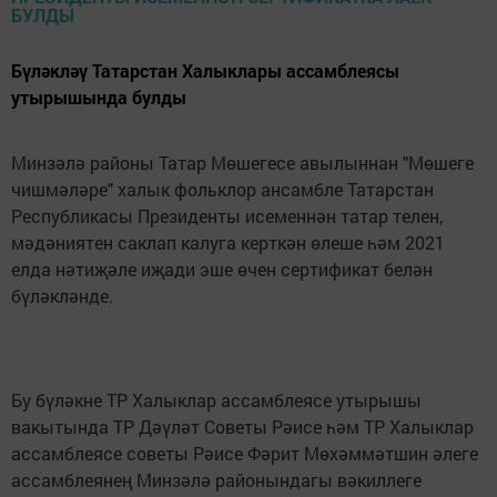
Бүләкләү Татарстан Халыклары ассамблеясы
утырышында булды
Минзәлә районы Татар Мөшегесе авылыннан "Мөшеге
чишмәләре" халык фольклор ансамбле Татарстан
Республикасы Президенты исеменнән татар телен,
мәдәниятен саклап калуга керткән өлеше һәм 2021
елда нәтиҗәле иҗади эше өчен сертификат белән
бүләкләнде.
Бу бүләкне ТР Халыклар ассамблеясе утырышы
вакытында ТР Дәүләт Советы Рәисе һәм ТР Халыклар
ассамблеясе советы Рәисе Фәрит Мөхәммәтшин әлеге
ассамблеянең Минзәлә районындагы вәкиллеге