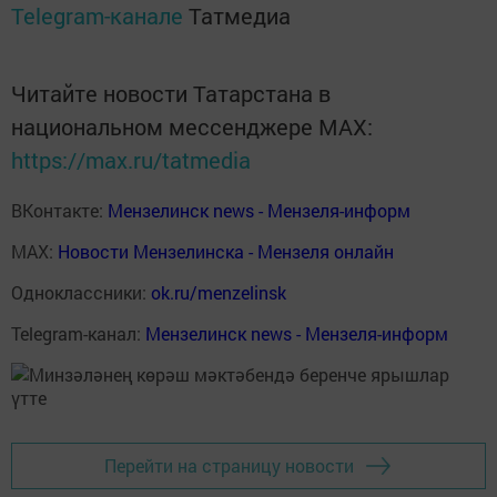
Telegram-канале
Татмедиа
Читайте новости Татарстана в
национальном мессенджере MАХ:
https://max.ru/tatmedia
ВКонтакте:
Мензелинск news - Мензеля-информ
MAX:
Новости Мензелинска - Мензеля онлайн
Одноклассники:
ok.ru/menzelinsk
Telegram-канал:
Мензелинск news - Мензеля-информ
Перейти на страницу новости