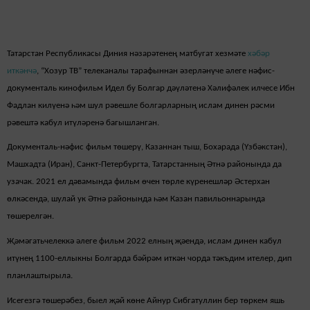
Татарстан Республикасы Диния нәзарәтенең матбугат хезмәте
хәбәр
иткәнчә
, “Хозур ТВ” телеканалы тарафыннан әзерләнүче әлеге нәфис-
документаль кинофильм Идел бу Болгар дәүләтенә Хәлифәлек илчесе Ибн
Фадлан килүенә һәм шул рәвешле болгарларның ислам динен рәсми
рәвештә кабул итүләренә багышланган.
Документаль-нәфис фильм төшерү, Казаннан тыш, Бохарада (Үзбәкстан),
Машхадта (Иран), Санкт-Петербургта, Татарстанның Әтнә районында да
узачак. 2021 ел дәвамында фильм өчен төрле күренешләр Әстерхан
өлкәсендә, шулай ук Әтнә районында һәм Казан павильоннарында
төшерелгән.
Җәмәгатьчелеккә әлеге фильм 2022 елның җәендә, ислам динен кабул
итүнең 1100-еллыкны Болгарда бәйрәм иткән чорда тәкъдим ителер, дип
планлаштырыла.
Исегезгә төшерәбез, быел җәй көне Айнур Сибгатуллин бер төркем яшь