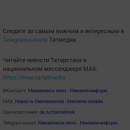
Следите за самым важным и интересным в
Telegram-канале
Татмедиа
Читайте новости Татарстана в
национальном мессенджере MАХ:
https://max.ru/tatmedia
ВКонтакте:
Мензелинск news - Мензеля-информ
MAX:
Новости Мензелинска - Мензеля онлайн
Одноклассники:
ok.ru/menzelinsk
Telegram-канал:
Мензелинск news - Мензеля-информ