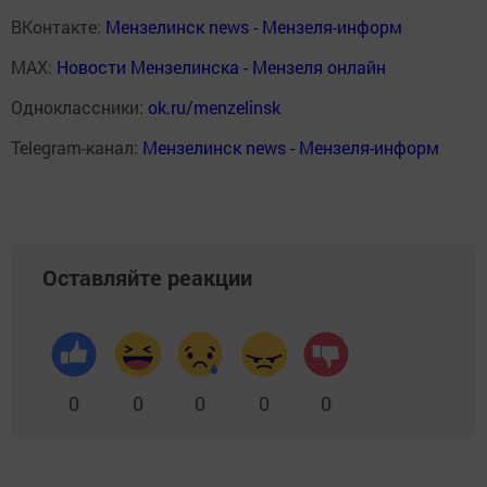
ВКонтакте:
Мензелинск news - Мензеля-информ
MAX:
Новости Мензелинска - Мензеля онлайн
Одноклассники:
ok.ru/menzelinsk
Telegram-канал:
Мензелинск news - Мензеля-информ
Оставляйте реакции
0
0
0
0
0