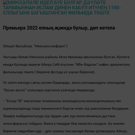
Премьера 2022 елның җәендә булыр, дип көтелә
(Илшат Вагыйзов, “Минзәлә-информ”)
Чыгышы белән Минзәлә районы Иске Иркәнәш авылыннан булган, бүгенге
көндә Казанда яшәүче Айнур Сибгатуллин “Ибн Фадлан” нәфис-докуметаль
фильмында төште ( беренче фотода ул уңнан беренче).
Ул әлеге кинода сакчы ролен башкарды, аның катнашындагы эпизодлар
“Казан-экспо” халыкара күргәзмә үзәгендә төшерелде.
- "Хозур ТВ" мөселман телеканалы командасына кинокартинаның төп
күренешләрендә төшү мөмкинлеге биргән өчен зур рәхмәтемне белдерәм.
Төшерү мәйданчыгында зур ярдәм һәм зур киносемьяның дустанә
атмосферасын тойдым. Кинога төшүдән бик канәгать калдым. Бу минем
беренче тәҗрибәм иде, - дип үзенең тәэсирләре белән уртаклашты Айнур.