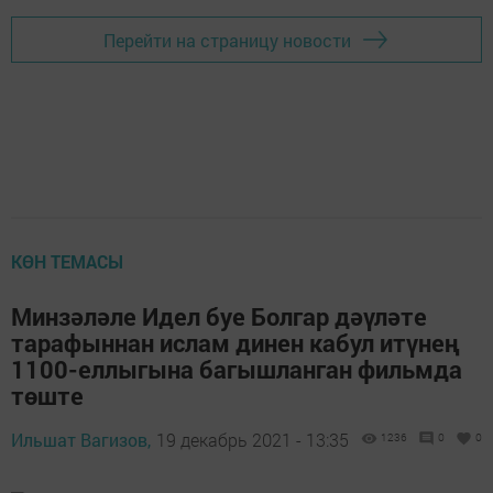
Перейти на страницу новости
КӨН ТЕМАСЫ
Минзәләле Идел буе Болгар дәүләте
тарафыннан ислам динен кабул итүнең
1100-еллыгына багышланган фильмда
төште
Ильшат Вагизов,
19 декабрь 2021 - 13:35
1236
0
0