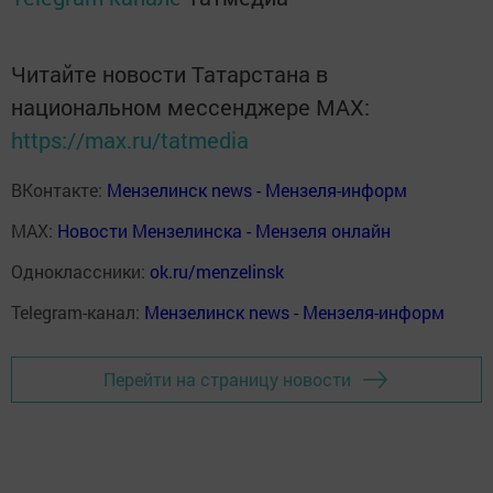
Читайте новости Татарстана в
национальном мессенджере MАХ:
https://max.ru/tatmedia
ВКонтакте:
Мензелинск news - Мензеля-информ
MAX:
Новости Мензелинска - Мензеля онлайн
Одноклассники:
ok.ru/menzelinsk
Telegram-канал:
Мензелинск news - Мензеля-информ
Перейти на страницу новости