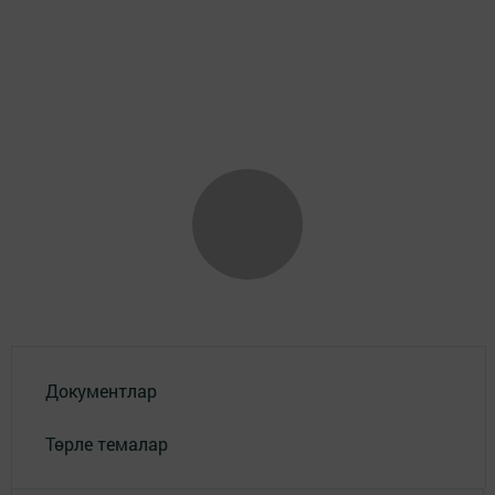
Документлар
Төрле темалар