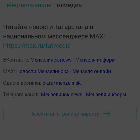
Telegram-канале
Татмедиа
Читайте новости Татарстана в
национальном мессенджере MАХ:
https://max.ru/tatmedia
ВКонтакте:
Мензелинск news - Мензеля-информ
MAX:
Новости Мензелинска - Мензеля онлайн
Одноклассники:
ok.ru/menzelinsk
Telegram-канал:
Мензелинск news - Мензеля-информ
Перейти на страницу новости