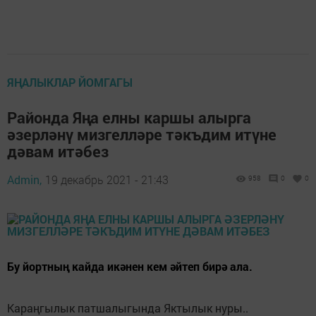
ЯҢАЛЫКЛАР ЙОМГАГЫ
Районда Яңа елны каршы алырга
әзерләнү мизгелләре тәкъдим итүне
дәвам итәбез
Admin,
19 декабрь 2021 - 21:43
958
0
0
Бу йортның кайда икәнен кем әйтеп бирә ала.
Караңгылык патшалыгында Яктылык нуры..