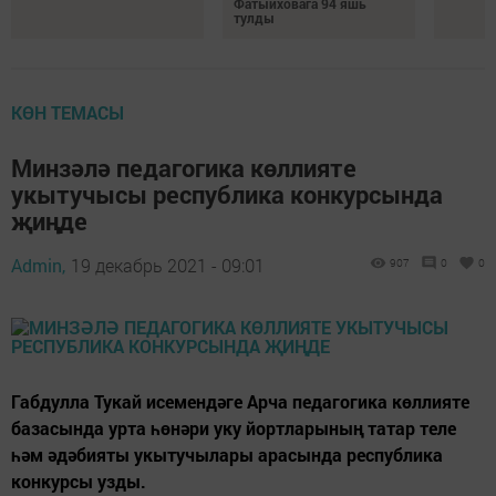
Фатыйховага 94 яшь
тулды
КӨН ТЕМАСЫ
Минзәлә педагогика көллияте
укытучысы республика конкурсында
җиңде
Admin,
19 декабрь 2021 - 09:01
907
0
0
Габдулла Тукай исемендәге Арча педагогика көллияте
базасында урта һөнәри уку йортларының татар теле
һәм әдәбияты укытучылары арасында республика
конкурсы узды.