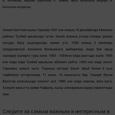
И. Аксюкова, җирлек сәркатибе А. Зияева, авыл китапханә мөдире И.
Билалова килделәр.
Хәния Сәетгали кызы Гәрәева 1931 нче елның 19 декабрендә Минзәлә
районы Тулбай авылында туган. Хания апаның үсмер еллары урман
кисүдә, басу кырларында эшләп үтә. 1950 елның 3 июнендә
Свердловский өлкәсенә Волжанкага җибәрәләр.
Анда бик авыр
эшл
ә
р
дә
эшл
ә
рг
ә
туры кил
ә
. 1953 - 1954нче елда шахтада эшли. 1955
нче елда кире Тулбай авылына
ә
йл
ә
неп кайта. 1956 нче елда За
һ
ит
Г
ә
р
ә
ев
ка
кия
үгә
чыга. Тормыш ипт
ә
ше За
һ
ит абый бел
ә
н 6 кыз
т
ә
рбиял
ә
п
үс
терг
ә
нн
ә
р, 11 онык, 16 оныкчыгы бар. Гомере буена
Вахитов колхозында хезм
ә
т куя. 1980
нче елда лаеклы ялга кит
ә
.
Х
ә
зерге вакытта кияве Рафаиль
,
кызы Алмираны
ң
кадер-х
ө
рм
ә
тенд
ә
яши.
Следите за самым важным и интересным в