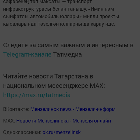
сәфәренең төп максаты — транспорт
инфракструктурасы белән танышу, «Имин һәм
сыйфатлы автомобиль юллары» милли проекты
кысаларында төзелгән юлларны да карау иде.
Следите за самым важным и интересным в
Telegram-канале
Татмедиа
Читайте новости Татарстана в
национальном мессенджере MАХ:
https://max.ru/tatmedia
ВКонтакте:
Мензелинск news - Мензеля-информ
MAX:
Новости Мензелинска - Мензеля онлайн
Одноклассники:
ok.ru/menzelinsk