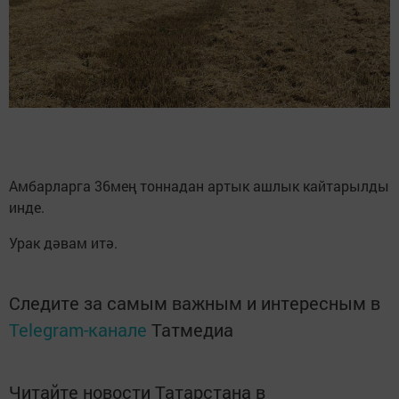
Амбарларга 36мең тоннадан артык ашлык кайтарылды
инде.
Урак дәвам итә.
Следите за самым важным и интересным в
Telegram-канале
Татмедиа
Читайте новости Татарстана в