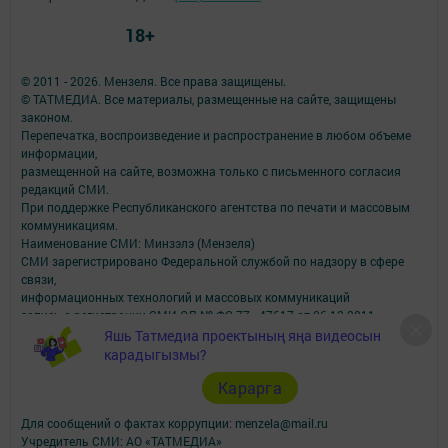
18+
© 2011 - 2026. Мензеля. Все права защищены.
© ТАТМЕДИА. Все материалы, размещенные на сайте, защищены
законом.
Перепечатка, воспроизведение и распространение в любом объеме
информации,
размещенной на сайте, возможна только с письменного согласия
редакций СМИ.
При поддержке Республиканского агентства по печати и массовым
коммуникациям.
Наименование СМИ: Минзэлэ (Мензеля)
СМИ зарегистрировано Федеральной службой по надзору в сфере
связи,
информационных технологий и массовых коммуникаций
запись о регистрации СМИ ЭЛ № ФС 77 - 47617 от 06.12.2011
ФИО главного редактора: Шагиев Ильдус Ильязович
Яшь Татмедиа проектының яңа видеосын
Адрес редакции: 423700, Российская Федерация, Республика
карадыгызмы?
Татарстан, Мензелинский район, г. Мензелинск, ул. Тукая, д. 19
Карарга
Телефон редакции: (85555) 3-26-46
Электронная почта филиала: menzela@mail.ru
Для сообщений о фактах коррупции: menzela@mail.ru
Учредитель СМИ: АО «ТАТМЕДИА»