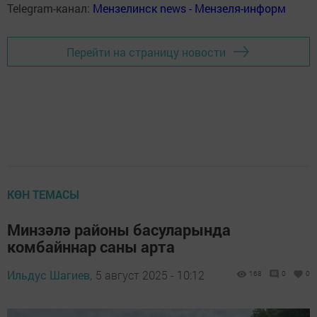
Telegram-канал:
Мензелинск news - Мензеля-информ
Перейти на страницу новости
КӨН ТЕМАСЫ
Минзәлә районы басуларында
комбайннар саны арта
Ильдус Шагиев,
5 август 2025 - 10:12
168
0
0