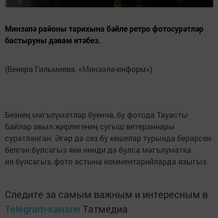
Минзәлә районы тарихына бәйле ретро фотосурәтләр
бастыруны дәвам итәбез.
(Венера Гильмиева, «Минзәлә-информ»)
Безнең мәгълүматлар буенча, бу фотода Тауасты
Байлар авыл җирлегенең сугыш ветераннары
сурәтләнгән. Әгәр дә сез бу кешеләр турында берәрсен
белгән булсагыз яки нинди дә булса мәгълүматка
ия булсагыз, фото астына комментарийларда языгыз.
Следите за самым важным и интересным в
Telegram-канале
Татмедиа