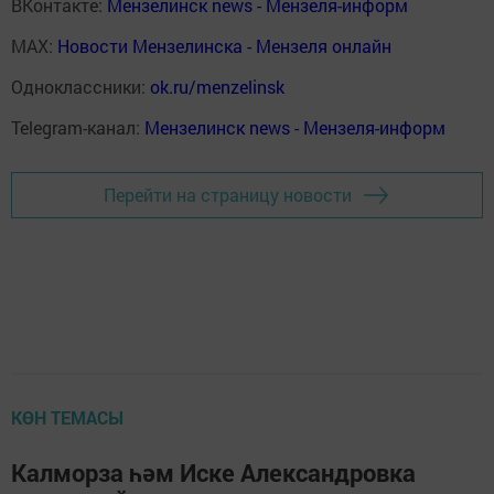
ВКонтакте:
Мензелинск news - Мензеля-информ
MAX:
Новости Мензелинска - Мензеля онлайн
Одноклассники:
ok.ru/menzelinsk
Telegram-канал:
Мензелинск news - Мензеля-информ
Перейти на страницу новости
КӨН ТЕМАСЫ
Калморза һәм Иске Александровка