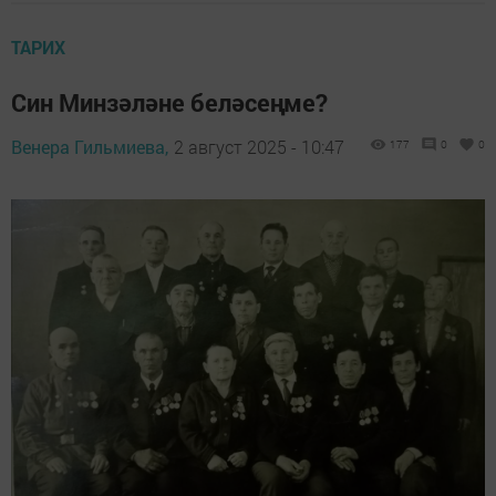
ТАРИХ
Син Минзәләне беләсеңме?
Венера Гильмиева,
2 август 2025 - 10:47
177
0
0