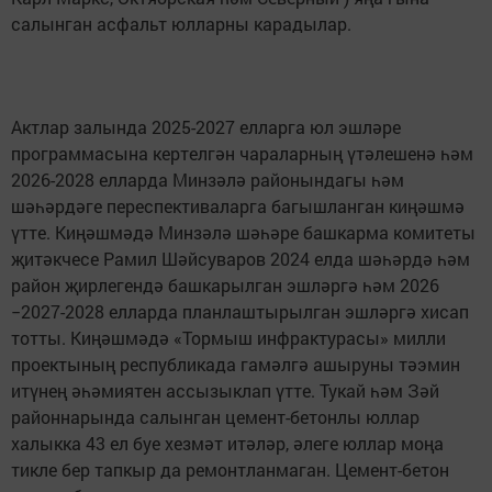
салынган асфальт юлларны карадылар.
Актлар залында 2025-2027 елларга юл эшләре
программасына кертелгән чараларның үтәлешенә һәм
2026-2028 елларда Минзәлә районындагы һәм
шәһәрдәге переспективаларга багышланган киңәшмә
үтте. Киңәшмәдә Минзәлә шәһәре башкарма комитеты
җитәкчесе Рамил Шәйсуваров 2024 елда шәһәрдә һәм
район җирлегендә башкарылган эшләргә һәм 2026
−2027-2028 елларда планлаштырылган эшләргә хисап
тотты. Киңәшмәдә «Тормыш инфрактурасы» милли
проектының республикада гамәлгә ашыруны тәэмин
итүнең әһәмиятен ассызыклап үтте. Тукай һәм Зәй
районнарында салынган цемент-бетонлы юллар
халыкка 43 ел буе хезмәт итәләр, әлеге юллар моңа
тикле бер тапкыр да ремонтланмаган. Цемент-бетон