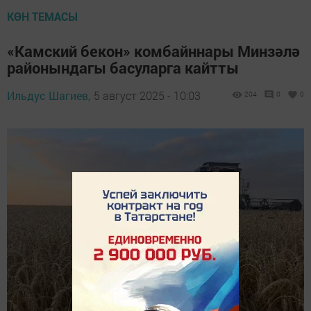
КӨН ТЕМАСЫ
«Камский бекон» комбайннары Минзәлә
районындагы басуларга кайтты
Ильдус Шагиев,
5 август 2025 - 10:03
204
0
0