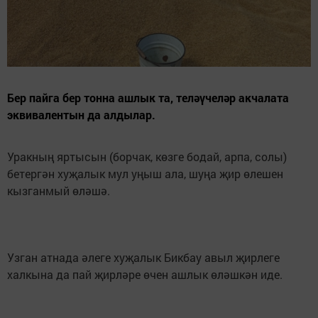
Бер пайга бер тонна ашлык та, теләүчеләр акчалата
эквивалентын да алдылар.
Уракның яртысын (борчак, көзге бодай, арпа, солы)
бетергән хуҗалык мул уңыш ала, шуңа җир өлешен
кызганмый өләшә.
Узган атнада әлеге хуҗалык Бикбау авыл җирлеге
халкына да пай җирләре өчен ашлык өләшкән иде.