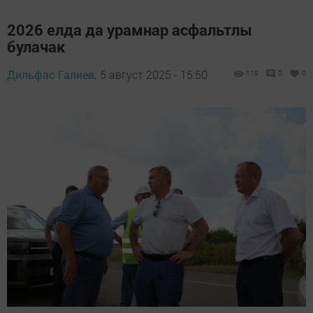
2026 елда да урамнар асфальтлы
булачак
Дильфас Галиев,
5 август 2025 - 15:50
119
0
0