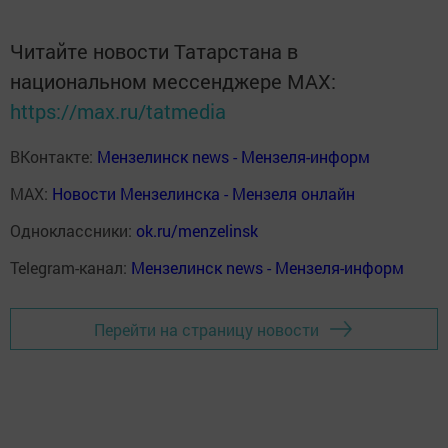
Читайте новости Татарстана в
национальном мессенджере MАХ:
https://max.ru/tatmedia
ВКонтакте:
Мензелинск news - Мензеля-информ
MAX:
Новости Мензелинска - Мензеля онлайн
Одноклассники:
ok.ru/menzelinsk
Telegram-канал:
Мензелинск news - Мензеля-информ
Перейти на страницу новости