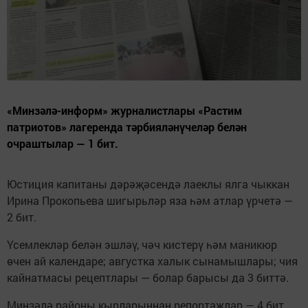
«Минзәлә-информ» журналистлары «Растим
патриотов» лагеренда тәрбияләнүчеләр белән
очраштылар — 1 бит.
Юстиция капитаны дәрәҗәсендә лаеклы ялга чыккан
Ирина Прокопьева шигырьләр яза һәм атлар үрчетә —
2 бит.
Үсемлекләр белән эшләү, чәч кистерү һәм маникюр
өчен ай календаре; августка халык сынамышлары; чия
кайнатмасы рецептлары — болар барысы да 3 биттә.
Минзәлә районы кырларыннан репортажлар — 4 бит.