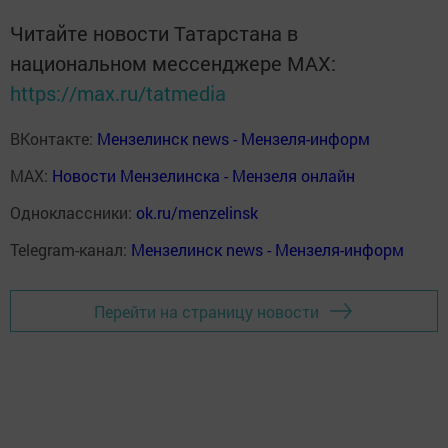
Читайте новости Татарстана в
национальном мессенджере MАХ:
https://max.ru/tatmedia
ВКонтакте:
Мензелинск news - Мензеля-информ
MAX:
Новости Мензелинска - Мензеля онлайн
Одноклассники:
ok.ru/menzelinsk
Telegram-канал:
Мензелинск news - Мензеля-информ
Перейти на страницу новости