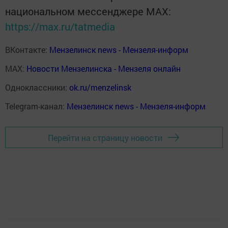
национальном мессенджере MАХ:
https://max.ru/tatmedia
ВКонтакте:
Мензелинск news - Мензеля-информ
MAX:
Новости Мензелинска - Мензеля онлайн
Одноклассники:
ok.ru/menzelinsk
Telegram-канал:
Мензелинск news - Мензеля-информ
Перейти на страницу новости