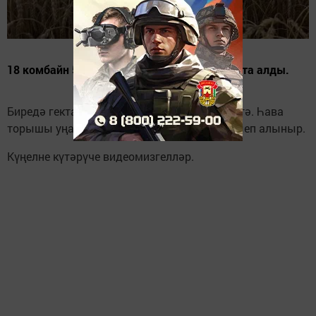
18 комбайн 500 гектардан игеннәрне җыеп та алды.
Биредә гектар көче дә 70 центнер тәшкил итә. Һава
торышы уңай торганда икмәк тиз арада җыеп алыныр.
Күңелне күтәрүче видеомизгелләр.