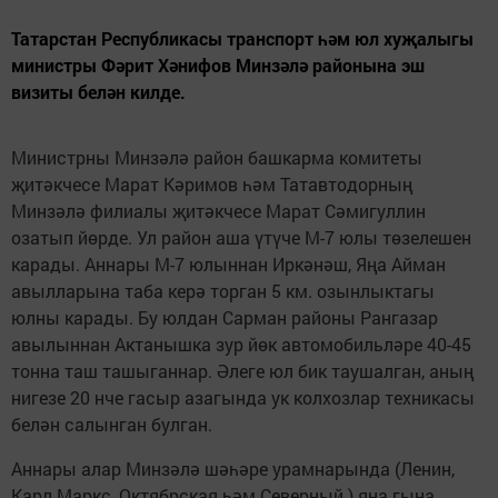
Татарстан Республикасы транспорт һәм юл хуҗалыгы
министры Фәрит Хәнифов Минзәлә районына эш
визиты белән килде.
Министрны Минзәлә район башкарма комитеты
җитәкчесе Марат Кәримов һәм Татавтодорның
Минзәлә филиалы җитәкчесе Марат Сәмигуллин
озатып йөрде. Ул район аша үтүче М-7 юлы төзелешен
карады. Аннары М-7 юлыннан Иркәнәш, Яңа Айман
авылларына таба керә торган 5 км. озынлыктагы
юлны карады. Бу юлдан Сарман районы Рангазар
авылыннан Актанышка зур йөк автомобильләре 40-45
тонна таш ташыганнар. Әлеге юл бик таушалган, аның
нигезе 20 нче гасыр азагында ук колхозлар техникасы
белән салынган булган.
Аннары алар Минзәлә шәһәре урамнарында (Ленин,
Карл Маркс, Октябрская һәм Северный ) яңа гына