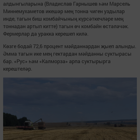
алдынгыларына (Владислав Гарнышев һәм Марсель
Миннемухаметов икешәр мең тонна чиген уздылар
инде, тагын биш комбайчының күрсәткечләре мең
тоннадан артып китте) тагын өч комбайн өстәләчәк.
Фермерлар да уракка керешеп килә.
Көзге бодай 72,6 процент мәйданнардан җыеп алынды.
Әмма тагын ике мең гектардан мәйданны суктырасы
бар. «Рус» һәм «Калморза» арпа суктырырга
керештеләр.