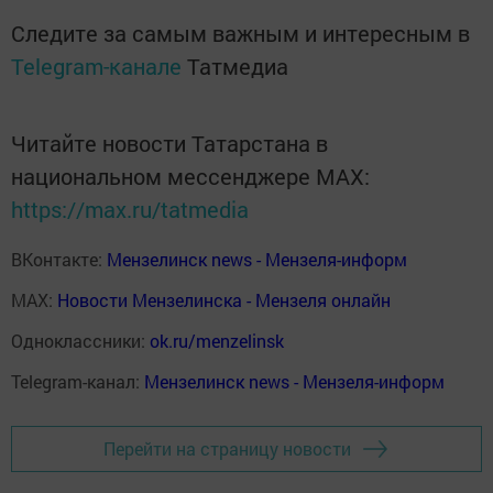
Следите за самым важным и интересным в
Telegram-канале
Татмедиа
Читайте новости Татарстана в
национальном мессенджере MАХ:
https://max.ru/tatmedia
ВКонтакте:
Мензелинск news - Мензеля-информ
MAX:
Новости Мензелинска - Мензеля онлайн
Одноклассники:
ok.ru/menzelinsk
Telegram-канал:
Мензелинск news - Мензеля-информ
Перейти на страницу новости