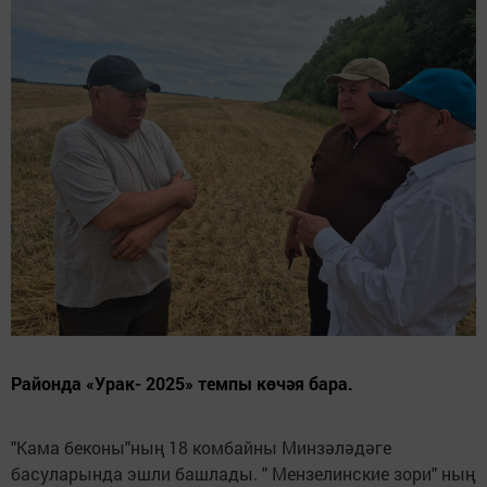
Районда «Урак- 2025» темпы көчәя бара.
"Кама беконы"ның 18 комбайны Минзәләдәге
басуларында эшли башлады. " Мензелинские зори" ның