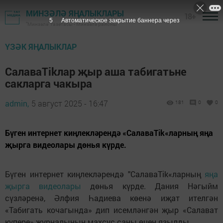
МИНЗӘЛӘ ЯҢАЛЫКЛАРЫ
18+
4
Автоматическое закрытие баннера через
"Минзәлә" газетасы - Минзәлә районы
ҮЗӘК ЯҢАЛЫКЛАР
СалаваTikлар җыр аша табигатьне
сакларга чакыра
admin,
5 август 2025 - 16:47
181
0
0
Бүген интернет киңлекләрендә «СалаваTik«ларның яңа
җырга видеолары дөнья күрде.
Бүген интернет киңлекләрендә "СалаваTik«ларның
яңа
җырга видеолары
дөнья күрде. Дания Нәгыйм
сүзләренә, Әлфия Һадиева көенә иҗат ителгән
«Табигать кочагында» дип исемләнгән җыр «Салават
күпере» журналының махсус саны өчен язылды.