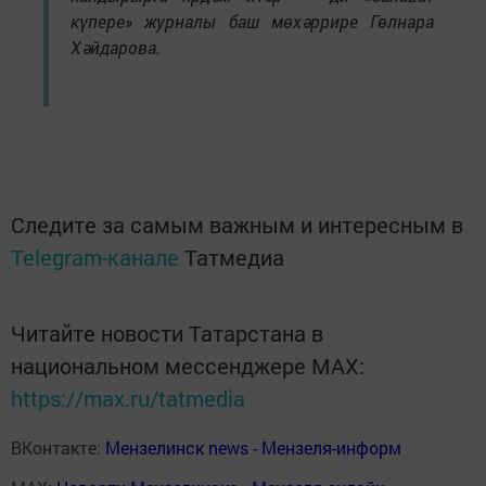
күпере» журналы баш мөхәррире Гөлнара
Хәйдарова.
Следите за самым важным и интересным в
Telegram-канале
Татмедиа
Читайте новости Татарстана в
национальном мессенджере MАХ:
https://max.ru/tatmedia
ВКонтакте:
Мензелинск news - Мензеля-информ