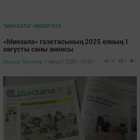
"МИНЗӘЛӘ" НИЛӘР ЯЗА
«Минзәлә» газетасының 2025 елның 1
августы саны анонсы
Ильшат Вагизов,
1 август 2025 - 15:20
167
0
0