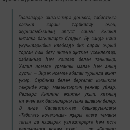
"Балаларда әйләнә-тирә дөньяга, табигатькә
сакчыл караш тәрбияләү өчен,
журналыбызның август санын Кызыл
китапка багышларга булдык. Бу санда нәни
укучыларыбыз илебездә бик сирәк очрый
торган һәм бетү чигенә җиткән үсемлекләр,
хайваннар һәм кошлар белән танышыр,
Хәлил исемле урманчы малае һәм аның
дусты — Зирәк исемле ябалак турында әкият
укыр. Сәрбиназ белән бергәләп кызыклы
тәҗрибә ясар, мавыктыргыч уеннар уйнар.
Редьярд Киплинг әкиятен укып, китның
ни өчен вак балыкларны гына ашавын белер.
Ә инде "Салаватик«лар башкаруындагы
«Табигать кочагында» җыры әлеге теманы
тагын да яхшырак үзләштерергә һәм истә
калдырырга ярдәм итәр" — ди «Салават