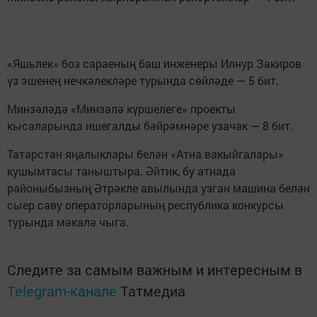
«Яшьлек» боз сараеның баш инженеры Илнур Закиров
үз эшенең нечкәлекләре турында сөйләде — 5 бит.
Минзәләдә «Минзәлә күршелеге» проекты
кысаларында ишегалды бәйрәмнәре узачак — 8 бит.
Татарстан яңалыклары белән «Атна вакыйгалары»
кушымтасы таныштыра. Әйтик, бу атнада
районыбызның Әтрәкле авылында узган машина белән
сыер саву операторларының республика конкурсы
турында мәкалә чыга.
Следите за самым важным и интересным в
Telegram-канале
Татмедиа