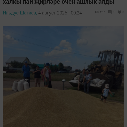
халкы пай җирләре өчен ашлык алды
Ильдус Шагиев,
4 август 2025 - 09:24
127
0
0