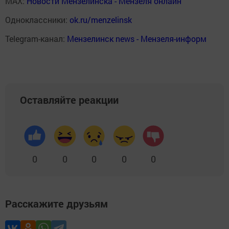
MAX:
Новости Мензелинска - Мензеля онлайн
Одноклассники:
ok.ru/menzelinsk
Telegram-канал:
Мензелинск news - Мензеля-информ
Оставляйте реакции
0
0
0
0
0
Расскажите друзьям