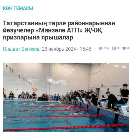
КӨН ТЕМАСЫ
Татарстанның төрле районнарыннан
йөзүчеләр «Минзәлә АТП» ҖЧҖ
призларына ярышалар
Ильшат Вагизов,
28 ноябрь 2024 - 15:46
224
0
0