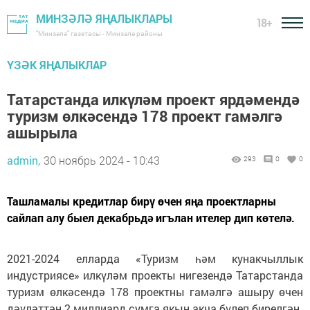
МИНЗӘЛӘ ЯҢАЛЫКЛАРЫ
18+
"Минзәлә" газетасы - Минзәлә районы
ҮЗӘК ЯҢАЛЫКЛАР
Татарстанда илкүләм проект ярдәмендә
туризм өлкәсендә 178 проект гамәлгә
ашырыла
admin,
30 ноябрь 2024 - 10:43
293
0
0
Ташламалы кредитлар бирү өчен яңа проектларны
сайлап алу быел декабрьдә игълан ителер дип көтелә.
2021-2024 елларда «Туризм һәм кунакчыллык
индустриясе» илкүләм проекты нигезендә Татарстанда
туризм өлкәсендә 178 проектны гамәлгә ашыру өчен
дәүләттән 2 миллиард сумга якын акча бүлеп бирелгән.