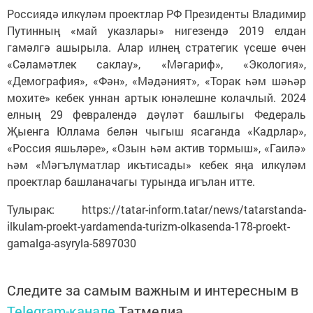
Россиядә илкүләм проектлар РФ Президенты Владимир
Путинның «май указлары» нигезендә 2019 елдан
гамәлгә ашырыла. Алар илнең стратегик үсеше өчен
«Сәламәтлек саклау», «Мәгариф», «Экология»,
«Демография», «Фән», «Мәдәният», «Торак һәм шәһәр
мохите» кебек уннан артык юнәлешне колачлый. 2024
елның 29 февралендә дәүләт башлыгы Федераль
Җыенга Юллама белән чыгыш ясаганда «Кадрлар»,
«Россия яшьләре», «Озын һәм актив тормыш», «Гаилә»
һәм «Мәгълүматлар икътисады» кебек яңа илкүләм
проектлар башланачагы турында игълан итте.
Тулырак: https://tatar-inform.tatar/news/tatarstanda-
ilkulam-proekt-yardamenda-turizm-olkasenda-178-proekt-
gamalga-asyryla-5897030
Следите за самым важным и интересным в
Telegram-канале
Татмедиа