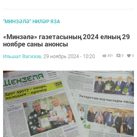
"МИНЗӘЛӘ" НИЛӘР ЯЗА
«Минзәлә» газетасының 2024 елның 29
ноябре саны анонсы
Ильшат Вагизов,
29 ноябрь 2024 - 10:20
301
0
0