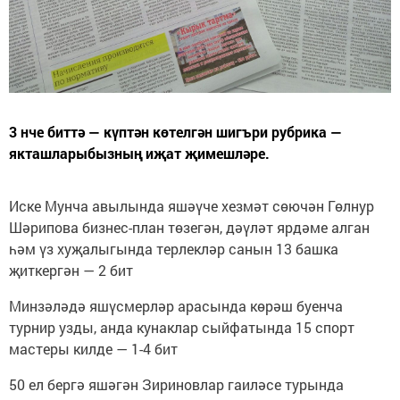
3 нче биттә — күптән көтелгән шигъри рубрика —
якташларыбызның иҗат җимешләре.
Иске Мунча авылында яшәүче хезмәт сөючән Гөлнур
Шәрипова бизнес-план төзегән, дәүләт ярдәме алган
һәм үз хуҗалыгында терлекләр санын 13 башка
җиткергән — 2 бит
Минзәләдә яшүсмерләр арасында көрәш буенча
турнир узды, анда кунаклар сыйфатында 15 спорт
мастеры килде — 1-4 бит
50 ел бергә яшәгән Зириновлар гаиләсе турында