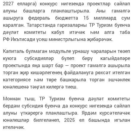
2027 елларга) конкурс нигезендә проектлар сайлап
алуны башларга планлаштырыла. Аны гамәлгә
ашыруга федераль бюджетта 15 миллиард сум
каралган. Татарстанда гаризаларны ТР Туризм буенча
дәүләт комитеты кабул итәчәк һәм алга таба
РФ Икътисади үсеш министрлыгына җибәрәчәк.
Капиталь булмаган модульле урнашу чараларын төзеп
куюга субсидияләр бүлеп бирү кагыйдәләре
проектында яңа шарт бар — проект гамәлгә ашырыла
торган җир кишәрлегенең файдалануга рөхсәт ителгән
категориясе һәм төре башкарыла торган эшчәнлек
юнәлешенә тәңгәл килергә тиеш.
Моннан тыш, ТР Туризм буенча дәүләт комитеты
бердәм субсидия буенча да конкурс нигезендә сайлап
алуны үткәрергә планлаштыра. Ярдәм күрсәтеләчәк
юнәлешләр билгеләнеп, 2025 ел башында игълан
ителәчәк.