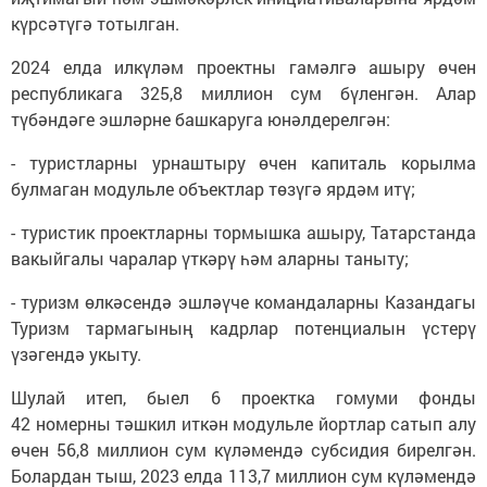
күрсәтүгә тотылган.
2024 елда илкүләм проектны гамәлгә ашыру өчен
республикага 325,8 миллион сум бүленгән. Алар
түбәндәге эшләрне башкаруга юнәлдерелгән:
- туристларны урнаштыру өчен капиталь корылма
булмаган модульле объектлар төзүгә ярдәм итү;
- туристик проектларны тормышка ашыру, Татарстанда
вакыйгалы чаралар үткәрү һәм аларны таныту;
- туризм өлкәсендә эшләүче командаларны Казандагы
Туризм тармагының кадрлар потенциалын үстерү
үзәгендә укыту.
Шулай итеп, быел 6 проектка гомуми фонды
42 номерны тәшкил иткән модульле йортлар сатып алу
өчен 56,8 миллион сум күләмендә субсидия бирелгән.
Болардан тыш, 2023 елда 113,7 миллион сум күләмендә