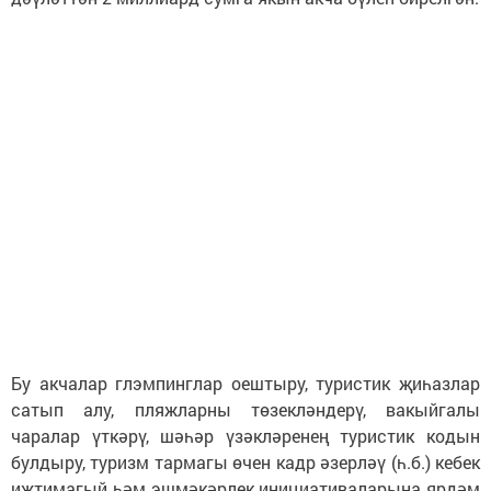
Бу акчалар глэмпинглар оештыру, туристик җиһазлар
сатып алу, пляжларны төзекләндерү, вакыйгалы
чаралар үткәрү, шәһәр үзәкләренең туристик кодын
булдыру, туризм тармагы өчен кадр әзерләү (һ.б.) кебек
иҗтимагый һәм эшмәкәрлек инициативаларына ярдәм