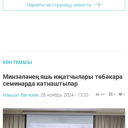
Перейти на страницу новости
КӨН ТЕМАСЫ
Минзәләнең яшь иҗатчылары төбәкара
семинарда катнаштылар
Ильшат Вагизов,
28 ноябрь 2024 - 13:33
241
0
3