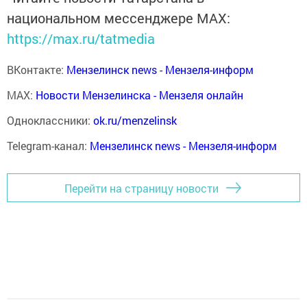
национальном мессенджере MАХ:
https://max.ru/tatmedia
ВКонтакте:
Мензелинск news - Мензеля-информ
MAX:
Новости Мензелинска - Мензеля онлайн
Одноклассники:
ok.ru/menzelinsk
Telegram-канал:
Мензелинск news - Мензеля-информ
Перейти на страницу новости