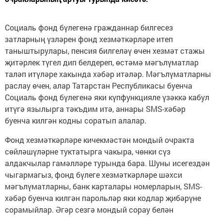
Социаль фонд бүлегенә гражданнар билгесез
затларның үзләрен фонд хезмәткәрләре итеп
таныштырулары, пенсия билгеләү өчен хезмәт стажы
җитәрлек түгел дип белдереп, өстәмә мәгълүматлар
таләп итүләре хакында хәбәр итәләр. Мәгълүматларны
раслау өчен, алар Татарстан Республикасы буенча
Социаль фонд бүлегенә яки күпфункцияле үзәккә кабул
итүгә язылырга тәкъдим итә, аннары SMS-хәбәр
буенча килгән кодны соратып алалар.
Фонд хезмәткәрләре кичекмәстән мондый очракта
сөйләшүләрне туктатырга чакыра, чөнки сүз
алдакчылар гамәлләре турында бара. Шуны исегездән
чыгармагыз, фонд бүлеге хезмәткәрләре шәхси
мәгълүматларны, банк карталары номерларын, SMS-
хәбәр буенча килгән парольләр яки кодлар җибәрүне
сорамыйлар. Әгәр сезгә мондый сорау белән