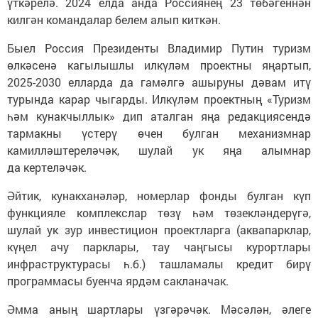
үткәрелә. 2024 елда анда Россиянең 23 төбәгеннән
килгән командалар белем алып киткән.
Быел Россия Президенты Владимир Путин туризм
өлкәсенә кагылышлы илкүләм проектны яңартып,
2025-2030 елларда да гамәлгә ашыруны дәвам итү
турында карар чыгарды. Илкүләм проектның «Туризм
һәм кунакчыллык» дип аталган яңа редакциясендә
тармакны үстерү өчен булган механизмнар
камилләштереләчәк, шулай ук яңа алымнар
да кертеләчәк.
Әйтик, кунакханәләр, номерлар фонды булган күп
функцияле комплекслар төзү һәм төзекләндерүгә,
шулай ук зур инвестицион проектларга (аквапарклар,
күңел ачу парклары, тау чаңгысы курортлары
инфраструктурасы һ.б.) ташламалы кредит бирү
программасы буенча ярдәм сакланачак.
Әмма аның шартлары үзгәрәчәк. Мәсәлән, әлеге