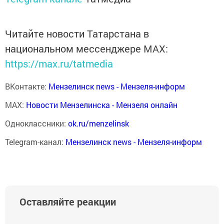
Читайте новости Татарстана в
национальном мессенджере MАХ:
https://max.ru/tatmedia
ВКонтакте:
Мензелинск news - Мензеля-информ
MAX:
Новости Мензелинска - Мензеля онлайн
Одноклассники:
ok.ru/menzelinsk
Telegram-канал:
Мензелинск news - Мензеля-информ
Оставляйте реакции