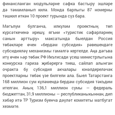
финансланган модульләрне сафка бастыру эшләре
дә тәмамланып килә. Монда барлыгы 87 номерны
тәшкил иткән 10 проект турында сүз бара.
Мәгълүм булганча, илкүләм проектның төп
күрсәткеченә ирешү, ягъни «туристик сәфәрләрнең
санын арттыру» максатында быелдан Россия
төбәкләре өчен «бердәм субсидия» рәвешендәге
субсидияләү механизмы гамәлгә кертелде. Аңа дәгъва
итү өчен һәр төбәк РФ Икътисади үсеш министрлыгына
конкурска гариза җибәрергә тиеш, сайлап алынган
очракта бу субсидия акчалары юнәлдереләчәк
проектларны төбәк үзе билгели ала. Быел Татарстанга
168 миллион сум күләмендә бердәм субсидия тәкъдим
ителгән. Аның 136,1 миллион сумы — федераль
бюджеттан, 31,9 миллионы — республиканыкыннан, дип
хәбәр итә ТР Туризм буенча дәүләт комитеты матбугат
хезмәте.