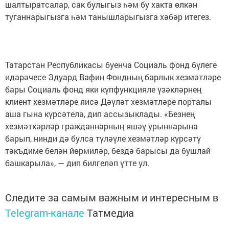
шалтыратсалар, сак булыгыз һәм бу хакта өлкән
туганнарыгызга һәм танышларыгызга хәбәр итегез.
Татарстан Республикасы буенча Социаль фонд бүлеге
идарәчесе Эдуард Вафин Фондның барлык хезмәтләре
бары Социаль фонд яки күпфункцияле үзәкләрнең
клиент хезмәтләре яисә Дәүләт хезмәтләре порталы
аша гына күрсәтелә, дип ассызыклады. «Безнең
хезмәткәрләр гражданнарның яшәү урыннарына
барып, нинди дә булса түләүле хезмәтләр күрсәтү
тәкъдиме белән йөрмиләр, бездә барысы да бушлай
башкарыла», — дип билгеләп үтте ул.
Следите за самым важным и интересным в
Telegram-канале
Татмедиа