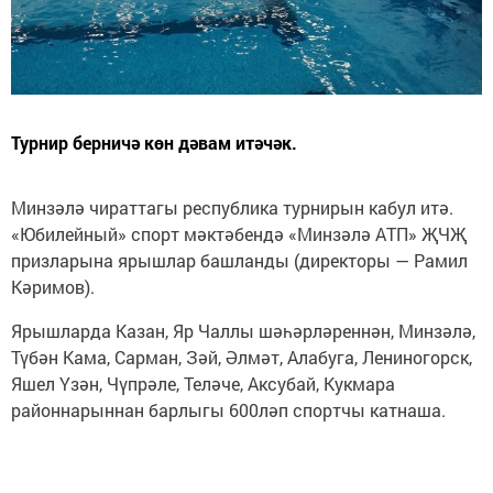
Турнир берничә көн дәвам итәчәк.
Минзәлә чираттагы республика турнирын кабул итә.
«Юбилейный» спорт мәктәбендә «Минзәлә АТП» ҖЧҖ
призларына ярышлар башланды (директоры — Рамил
Кәримов).
Ярышларда Казан, Яр Чаллы шәһәрләреннән, Минзәлә,
Түбән Кама, Сарман, Зәй, Әлмәт, Алабуга, Лениногорск,
Яшел Үзән, Чүпрәле, Теләче, Аксубай, Кукмара
районнарыннан барлыгы 600ләп спортчы катнаша.