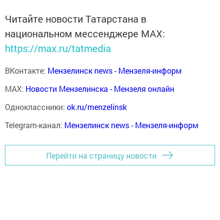
Читайте новости Татарстана в
национальном мессенджере MАХ:
https://max.ru/tatmedia
ВКонтакте:
Мензелинск news - Мензеля-информ
MAX:
Новости Мензелинска - Мензеля онлайн
Одноклассники:
ok.ru/menzelinsk
Telegram-канал:
Мензелинск news - Мензеля-информ
Перейти на страницу новости