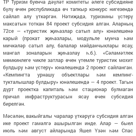
ТР Туризм буенча дәүләт комитеты әлеге субсидияне
бүлү өчен республикада өч тапкыр конкурс нигезендә
сайлап алу үткәргән. Нәтиҗәдә, туризмны үстерү
максатын тоткан 84 проект субсидия алган. Аларның
72се — «туристик җиһазлар сатып алу» юнәлешенә
карый (прокат җиһазлары, модульле мунча һәм
мичкәләр сатып алу, балалар мәйданчыклары ясау,
мангал зоналарын җиһазлау һ.б.). «Сәламәтлек
мөмкинлеге чикле затлар өчен үтемле туристик мохит
булдыру һәм үстерү» юнәлешендә 2 проект сайланган.
«Кемпингта урнашу объектлары һәм кемпинг-
тукталышлар булдыру» юнәлешендә — 4 проект. Тагын
дүрт проектка капиталь һәм стационар булмаган
причал инфраструктурасын ясау өчен субсидия
бирелгән.
Мәсәлән, вакыйгалы чаралар үткәрүгә субсидия алган
ике проект гамәлгә ашырылган инде. Алар — быел
июль һәм август айларында Яшел Үзән һәм Спас