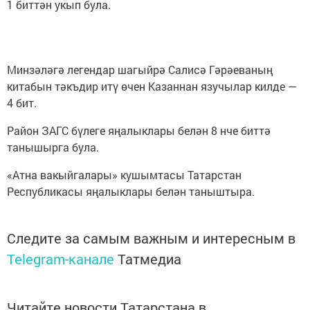
1 биттән укып була.
Минзәләгә легендар шагыйрә Салисә Гәрәеваның
китабын тәкъдир итү өчен Казаннан язучылар килде —
4 бит.
Район ЗАГС бүлеге яңалыклары белән 8 нче биттә
танышырга була.
«Атна вакыйгалары» кушымтасы Татарстан
Республикасы яңалыклары белән таныштыра.
Следите за самым важным и интересным в
Telegram-канале
Татмедиа
Читайте новости Татарстана в