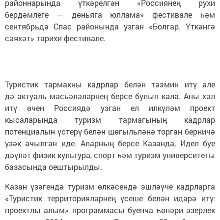
районнарында үткәрелгән «Россиянең рухи
бердәмлеге — дөньяга юллама» фестивале һәм
сентябрьдә Спас районында узган «Болгар. Үткәнгә
сәяхәт» тарихи фестивале.
Туристик тармакны кадрлар белән тәэмин итү әле
дә актуаль мәсьәләләрнең берсе булып кала. Аны хәл
итү өчен Россиядә узган ел илкүләм проект
кысаларында туризм тармагының кадрлар
потенциалын үстерү белән шөгыльләнә торган берничә
үзәк ачылган иде. Аларның берсе Казанда, Идел буе
дәүләт физик культура, спорт һәм туризм университеты
базасында оештырылды.
Казан үзәгендә туризм өлкәсендә эшләүче кадрларга
«Туристик территорияләрнең үсеше белән идарә итү:
проектлы алым» программасы буенча һөнәри әзерлек