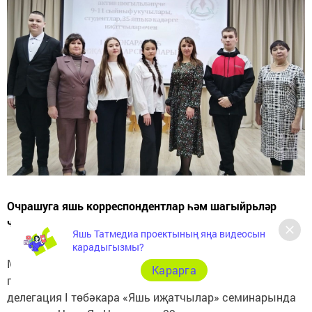
Очрашуга яшь корреспондентлар һәм шагыйрьләр
чакырылган иде
Яшь Татмедиа проектының яңа видеосын
карадыгызмы?
Минзәлә районының 1 нче урта мәктәп, гимназия,
Карарга
педагогик көллиятенең укучыларыннан торган
делегация I төбәкара «Яшь иҗатчылар» семинарында