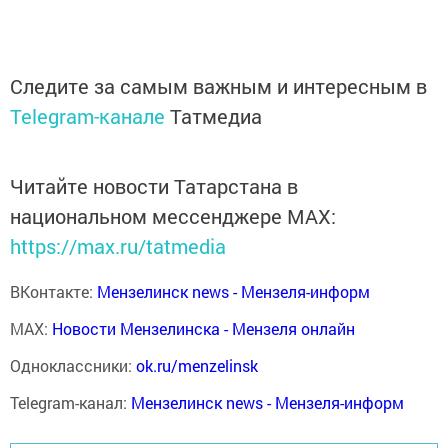
Следите за самым важным и интересным в
Telegram-канале
Татмедиа
Читайте новости Татарстана в
национальном мессенджере MАХ:
https://max.ru/tatmedia
ВКонтакте:
Мензелинск news - Мензеля-информ
MAX:
Новости Мензелинска - Мензеля онлайн
Одноклассники:
ok.ru/menzelinsk
Telegram-канал:
Мензелинск news - Мензеля-информ