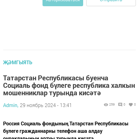
ҖӘМГЫЯТЬ
Татарстан Республикасы буенча
Социаль фонд бүлеге республика халкын
мошенниклар турында кисәтә
Admin,
29 ноябрь 2024 - 13:41
259
0
0
Россия Социаль фондының Татарстан Республикасы
бүлеге гражданнарны телефон аша алдау
очракларының артуы турында кисәтә.