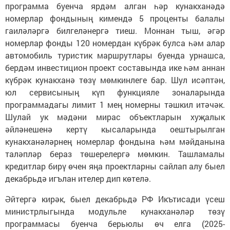
программа буенча ярдәм алган һәр кунакханәдә
номерлар фондының кимендә 5 проценты балалы
гаиләләргә билгеләнергә тиеш. Моннан тыш, әгәр
номерлар фонды 120 номердан күбрәк булса һәм алар
автомобиль туристик маршрутлары буенда урнашса,
бердәм инвестицион проект составында ике һәм аннан
күбрәк кунакханә төзү мөмкинлеге бар. Шул исәптән,
юл сервисының күп функцияле зоналарында
программадагы лимит 1 мең номерны тәшкил итәчәк.
Шулай ук мәдәни мирас объектларын хуҗалык
әйләнешенә кертү кысаларында оештырылган
кунакханәләрнең номерлар фондына һәм мәйданына
таләпләр бераз төшерелергә мөмкин. Ташламалы
кредитлар бирү өчен яңа проектларны сайлап алу быел
декабрьдә игълан ителер дип көтелә.
Әйтергә кирәк, быел декабрьдә РФ Икътисади үсеш
министрлыгында модульле кунакханәләр төзү
программасы буенча берьюлы өч елга (2025-