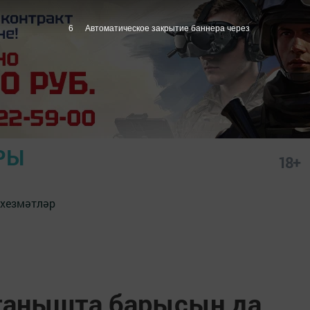
5
Автоматическое закрытие баннера через
РЫ
18+
 хезмәтләр
танышта барысын да