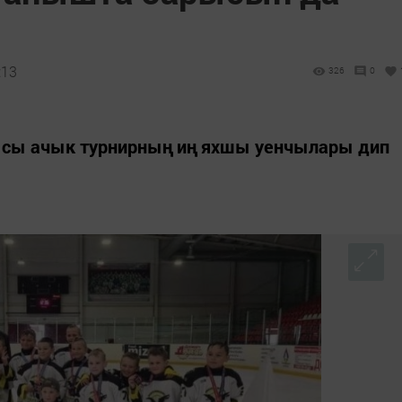
:13
326
0
сы ачык турнирның иң яхшы уенчылары дип