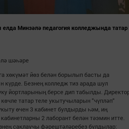
чы елда Минзәлә педагогия колледжында татар
әлә шәһәре
га хөкүмәт йөз белән борылып басты да
 күрде. Безнең колледж тиз арада шул
ку йортларының берсе дип табылды. Директо
көчле татар теле укытучыларын "чүпләп"
укыту өчен 3 кабинет булдырды һәм, иң
абинетларны 2 лаборант белән тәэмин итте.
езнең саклаучы фәрештәләребез булдылар: