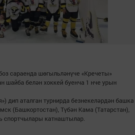
боз сараенда шөгыльләнүче «Кречеты»
н шайба белән хоккей буенча 1 нче урын
я») дип аталган турнирда безнекеләрдән башка
мск (Башкортостан), Түбән Кама (Татарстан),
мь спортчылары катнаштылар.