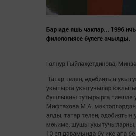
Бар иде яшь чаклар... 1996 н
филологиясе бүлеге ачылды.
Гөлнур Гыйләҗетдинова, Минз
Татар телен, әдәбиятын укыту
укытырга укытучылар юклыгын
бушлыкны тутырырга тиешле у
Мифтахова М.А. мәктәпләрдән 
алды, татар телен, әдәбиятын 
мөһиме, шушы укытучыларны, к
10 ел дәвамында бу ике апа б