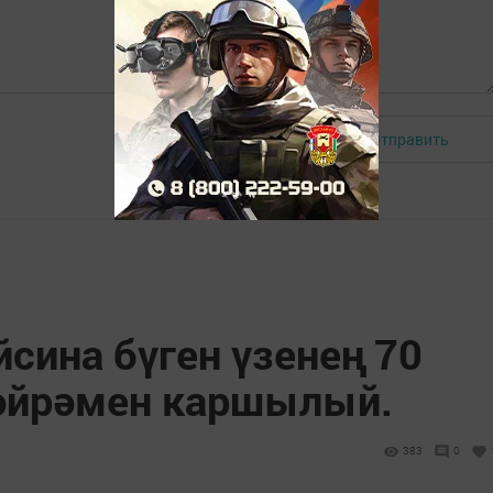
Отправить
Авторизоваться
сина бүген үзенең 70
әйрәмен каршылый.
383
0