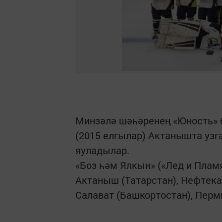
Минзәлә шәһәренең «Юность» 
(2015 елгылар) Актанышта узга
яуладылар.
«Боз һәм Ялкын» («Лед и Плам
Актаныш (Татарстан), Нефтека
Салават (Башкортостан), Пер