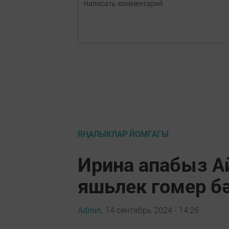
ЯҢАЛЫКЛАР ЙОМГАГЫ
Ирина апабыз Ай
яшьлек гомер б
Admin,
14 сентябрь 2024 - 14:26