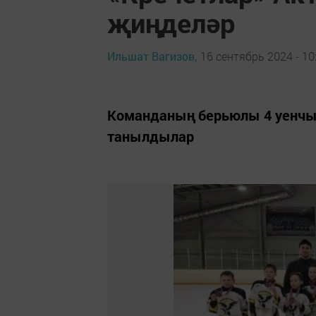
җиңделәр
Ильшат Вагизов,
16 сентябрь 2024 - 10
Команданың берьюлы 4 уенчы
танылдылар