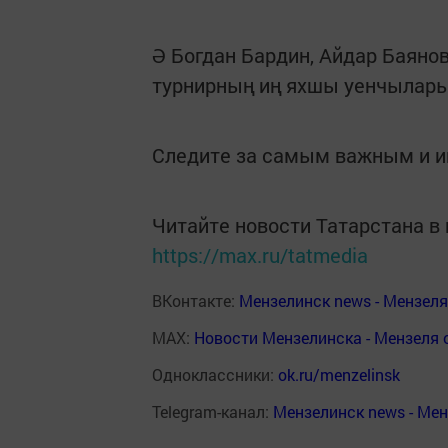
Ә Богдан Бардин, Айдар Баяно
турнирның иң яхшы уенчылары
Следите за самым важным и 
Читайте новости Татарстана 
https://max.ru/tatmedia
ВКонтакте:
Мензелинск news - Мензел
MAX:
Новости Мензелинска - Мензеля 
Одноклассники:
ok.ru/menzelinsk
Telegram-канал:
Мензелинск news - Ме