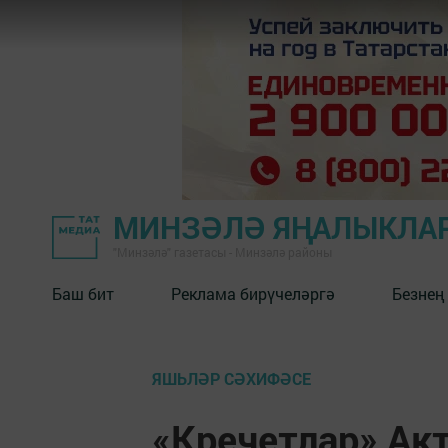
МИНЗӘЛӘ ЯҢАЛЫКЛА
"Минзәлә" газетасы - Минзәлә районы
Баш бит
Реклама бирүчеләргә
Безнең
ЯШЬЛӘР СӘХИФӘСЕ
«Кречетлар» Ак