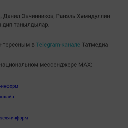
в, Данил Овчинников, Ранэль Хәмидуллин
 дип танылдылар.
интересным в
Telegram-канале
Татмедиа
в национальном мессенджере MАХ:
я-информ
онлайн
нзеля-информ