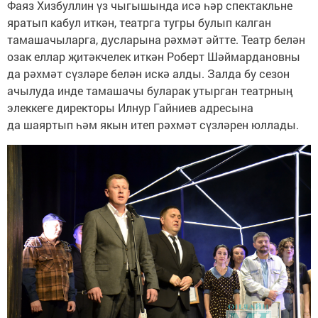
Фаяз Хизбуллин үз чыгышында исә һәр спектакльне
яратып кабул иткән, театрга тугры булып калган
тамашачыларга, дусларына рәхмәт әйтте. Театр белән
озак еллар җитәкчелек иткән Роберт Шәймардановны
да рәхмәт сүзләре белән искә алды. Залда бу сезон
ачылуда инде тамашачы буларак утырган театрның
элеккеге директоры Илнур Гайниев адресына
да шаяртып һәм якын итеп рәхмәт сүзләрен юллады.