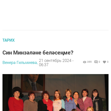
ТАРИХ
Син Минзәләне беләсеңме?
21 сентябрь 2024 -
Венера Гильмиева,
355
0
0
06:37