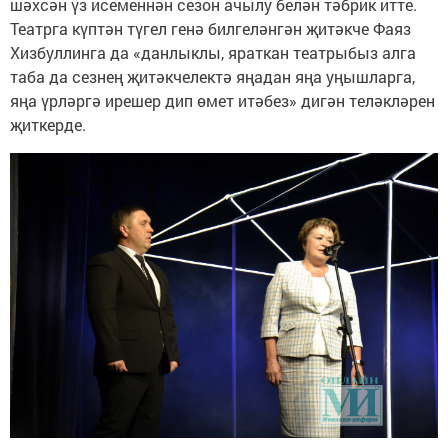
шәхсән үз исеменнән сезон ачылу белән тәбрик итте.
Театрга күптән түгел генә билгеләнгән җитәкче Фаяз
Хизбуллинга да «данлыклы, яраткан театрыбыз алга
таба да сезнең җитәкчелектә яңадан яңа уңышларга,
яңа үрләргә ирешер дип өмет итәбез» дигән теләкләрен
җиткерде.