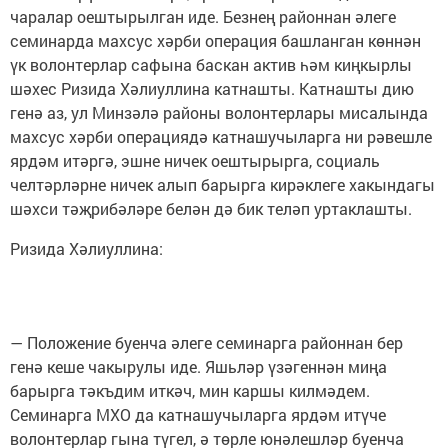
чаралар оештырылган иде. Безнең районнан әлеге
семинарда махсус хәрби операция башланган көннән
үк волонтерлар сафына баскан актив һәм киңкырлы
шәхес Ризида Хәлиуллина катнашты. Катнашты дию
генә аз, ул Минзәлә районы волонтерлары мисалында
махсус хәрби операциядә катнашучыларга ни рәвешле
ярдәм итәргә, эшне ничек оештырырга, социаль
челтәрләрне ничек алып барырга кирәклеге хакындагы
шәхси тәҗрибәләре белән дә бик теләп уртаклашты.
Ризида Хәлиуллина:
— Положение буенча әлеге семинарга районнан бер
генә кеше чакырулы иде. Яшьләр үзәгеннән миңа
барырга тәкъдим иткәч, мин каршы килмәдем.
Семинарга МХО да катнашучыларга ярдәм итүче
волонтерлар гына түгел, ә төрле юнәлешләр буенча