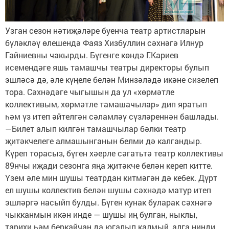
Узган сезон нәтиҗәләре буенча театр артистларын
бүләкләү өлешендә Фаяз Хизбуллин сәхнәгә Илнур
Гайниевны чакырды. Бүгенге көндә Г.Кариев
исемендәге яшь тамашчы театры директоры булып
эшләсә дә, әле күңеле белән Минзәләдә икәне сизелеп
тора. Сәхнәдәге чыгышын да ул «хөрмәтле
коллективым, хөрмәтле тамашачылар» дип яратып
һәм үз итеп әйтелгән сәламләү сүзләреннән башлады.
—Билет алып килгән тамашчылар бәлки театр
җитәкчелеге алмашынганын белми дә калгандыр.
Күреп торасыз, бүген хәерле сәгатьтә театр коллективы
89нчы иҗади сезонга яңа җитәкче белән кереп китте.
Үзем әле мин шушы театрдан китмәгән дә кебек. Дүрт
ел шушы коллектив белән шушы сәхнәдә матур итеп
эшләргә насыйп булды. Бүген кунак буларак сәхнәгә
чыкканмын икән инде — шушы иң булган, ныклы,
тарихи һәм беркайчан да югалып калмый, алга нинди