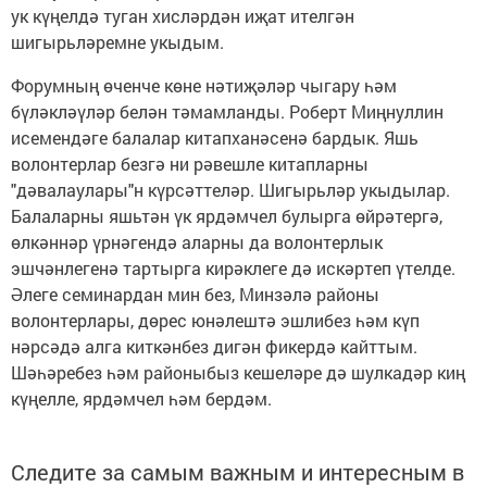
ук күңелдә туган хисләрдән иҗат ителгән
шигырьләремне укыдым.
Форумның өченче көне нәтиҗәләр чыгару һәм
бүләкләүләр белән тәмамланды. Роберт Миңнуллин
исемендәге балалар китапханәсенә бардык. Яшь
волонтерлар безгә ни рәвешле китапларны
"дәвалаулары"н күрсәттеләр. Шигырьләр укыдылар.
Балаларны яшьтән үк ярдәмчел булырга өйрәтергә,
өлкәннәр үрнәгендә аларны да волонтерлык
эшчәнлегенә тартырга кирәклеге дә искәртеп үтелде.
Әлеге семинардан мин без, Минзәлә районы
волонтерлары, дөрес юнәлештә эшлибез һәм күп
нәрсәдә алга киткәнбез дигән фикердә кайттым.
Шәһәребез һәм районыбыз кешеләре дә шулкадәр киң
күңелле, ярдәмчел һәм бердәм.
Следите за самым важным и интересным в