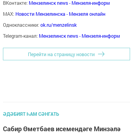
ВКонтакте:
Мензелинск news - Мензеля-информ
MAX:
Новости Мензелинска - Мензеля онлайн
Одноклассники:
ok.ru/menzelinsk
Telegram-канал:
Мензелинск news - Мензеля-информ
Перейти на страницу новости
ӘДӘБИЯТ ҺАМ СӘНГАТЬ
Сабир Өметбаев исемендәге Минзәлә