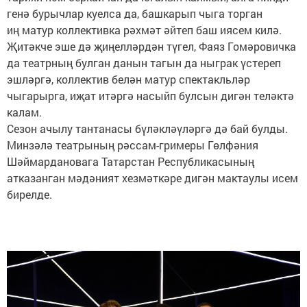
генә бурычлар куелса да, башкарып чыга торган
иң матур коллективка рәхмәт әйтеп баш иясем килә.
Җитәкче эше дә җиңелләрдән түгел, Фаяз Гомәровичка
да театрның булган данын тагын да ныграк үстереп
эшләргә, коллектив белән матур спектакльләр
чыгарырга, иҗат итәргә насыйп булсын дигән теләктә
калам.
Сезон ачылу тантанасы бүләкләүләргә дә бай булды.
Минзәлә театрының рәссам-гримеры Гөлфәния
Шәймардановага Татарстан Республикасының
атказанган мәдәният хезмәткәре дигән мактаулы исем
бирелде.