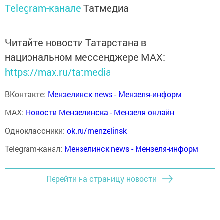
Telegram-канале
Татмедиа
Читайте новости Татарстана в
национальном мессенджере MАХ:
https://max.ru/tatmedia
ВКонтакте:
Мензелинск news - Мензеля-информ
MAX:
Новости Мензелинска - Мензеля онлайн
Одноклассники:
ok.ru/menzelinsk
Telegram-канал:
Мензелинск news - Мензеля-информ
Перейти на страницу новости