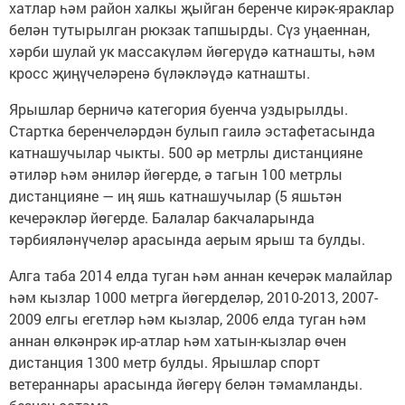
хатлар һәм район халкы җыйган беренче кирәк-яраклар
белән тутырылган рюкзак тапшырды. Сүз уңаеннан,
хәрби шулай ук массакүләм йөгерүдә катнашты, һәм
кросс җиңүчеләренә бүләкләүдә катнашты.
Ярышлар берничә категория буенча уздырылды.
Стартка беренчеләрдән булып гаилә эстафетасында
катнашучылар чыкты. 500 әр метрлы дистанцияне
әтиләр һәм әниләр йөгерде, ә тагын 100 метрлы
дистанцияне — иң яшь катнашучылар (5 яшьтән
кечерәкләр йөгерде. Балалар бакчаларында
тәрбияләнүчеләр арасында аерым ярыш та булды.
Алга таба 2014 елда туган һәм аннан кечерәк малайлар
һәм кызлар 1000 метрга йөгерделәр, 2010-2013, 2007-
2009 елгы егетләр һәм кызлар, 2006 елда туган һәм
аннан өлкәнрәк ир-атлар һәм хатын-кызлар өчен
дистанция 1300 метр булды. Ярышлар спорт
ветераннары арасында йөгерү белән тәмамланды.