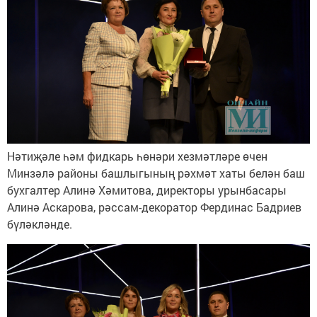
Нәтиҗәле һәм фидкарь һөнәри хезмәтләре өчен
Минзәлә районы башлыгының рәхмәт хаты белән баш
бухгалтер Алинә Хәмитова, директоры урынбасары
Алинә Аскарова, рәссам-декоратор Фердинас Бадриев
бүләкләнде.