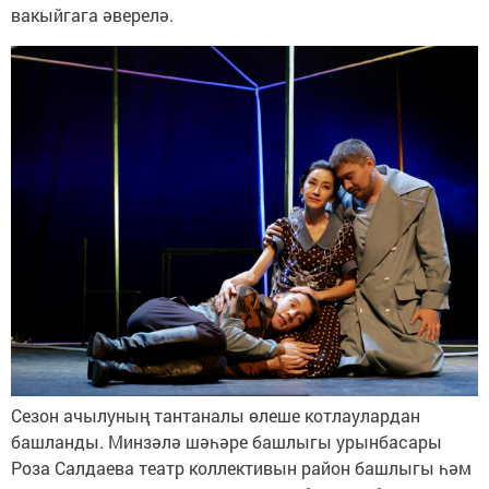
вакыйгага әверелә.
Сезон ачылуның тантаналы өлеше котлаулардан
башланды. Минзәлә шәһәре башлыгы урынбасары
Роза Салдаева театр коллективын район башлыгы һәм