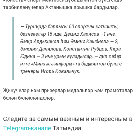
тәрбияләнүчеләр Актанышка ярышка бардылар.
— Турнирда барлыгы 60 спортчы катнашты,
безнекеләр 15 иде. Демид Харисов −1 нче,
Әмир Ардыханов һәм Әминә Кашбиева — 2,
Эмилия Данилова, Константин Рубцов, Кира
Юдина — 3 нче урын яуладылар, — дип хәбәр
итте «Минзәлә-информ» га бадминтон бүлеге
тренеры Игорь Ковальчук.
Җиңүчеләр һәм призерлар медальләр һәм грамоталар
белән бүләкләнделәр.
Следите за самым важным и интересным в
Telegram-канале
Татмедиа