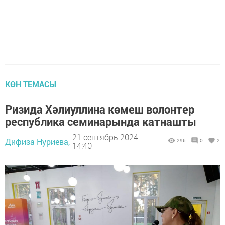
КӨН ТЕМАСЫ
Ризида Хәлиуллина көмеш волонтер
республика семинарында катнашты
21 сентябрь 2024 -
Дифиза Нуриева,
296
0
2
14:40