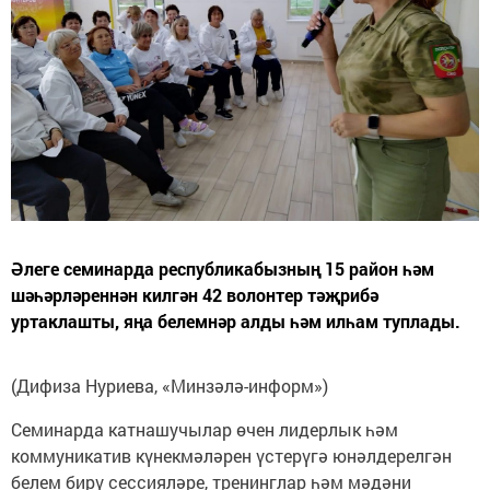
Әлеге семинарда республикабызның 15 район һәм
шәһәрләреннән килгән 42 волонтер тәҗрибә
уртаклашты, яңа белемнәр алды һәм илһам туплады.
(Дифиза Нуриева, «Минзәлә-информ»)
Семинарда катнашучылар өчен лидерлык һәм
коммуникатив күнекмәләрен үстерүгә юнәлдерелгән
белем бирү сессияләре, тренинглар һәм мәдәни