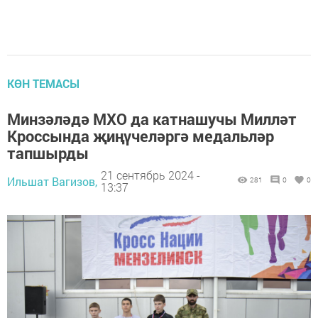
КӨН ТЕМАСЫ
Минзәләдә МХО да катнашучы Милләт
Кроссында җиңүчеләргә медальләр
тапшырды
21 сентябрь 2024 -
Ильшат Вагизов,
281
0
0
13:37