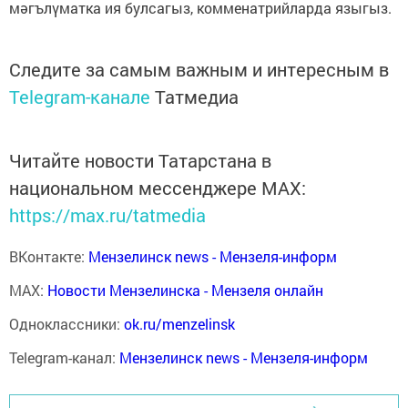
мәгълүматка ия булсагыз, комменатрийларда языгыз.
Следите за самым важным и интересным в
Telegram-канале
Татмедиа
Читайте новости Татарстана в
национальном мессенджере MАХ:
https://max.ru/tatmedia
ВКонтакте:
Мензелинск news - Мензеля-информ
MAX:
Новости Мензелинска - Мензеля онлайн
Одноклассники:
ok.ru/menzelinsk
Telegram-канал:
Мензелинск news - Мензеля-информ