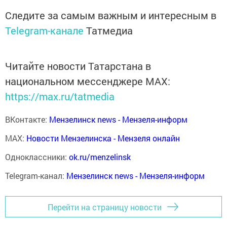
Следите за самым важным и интересным в
Telegram-канале
Татмедиа
Читайте новости Татарстана в
национальном мессенджере MАХ:
https://max.ru/tatmedia
ВКонтакте:
Мензелинск news - Мензеля-информ
MAX:
Новости Мензелинска - Мензеля онлайн
Одноклассники:
ok.ru/menzelinsk
Telegram-канал:
Мензелинск news - Мензеля-информ
Перейти на страницу новости