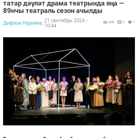
татар дәүләт драма театрында яңа —
89нчы театраль сезон ачылды
21 сентябрь 2024 -
Дифиза Нуриева,
408
0
1
10:44