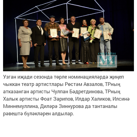
Узган иҗади сезонда төрле номинацияләрдә җиңеп
чыккан театр артистлары Рөстәм Авзалов, ТРның
атказанган артисты Чулпан Бәдретдинова, ТРның
Халык артисты Фоат Зарипов, Илдар Халиков, Илсинә
Миннемуллина, Диләрә Зиннурова да тантаналы
рәвештә бүләкләрен алдылар.