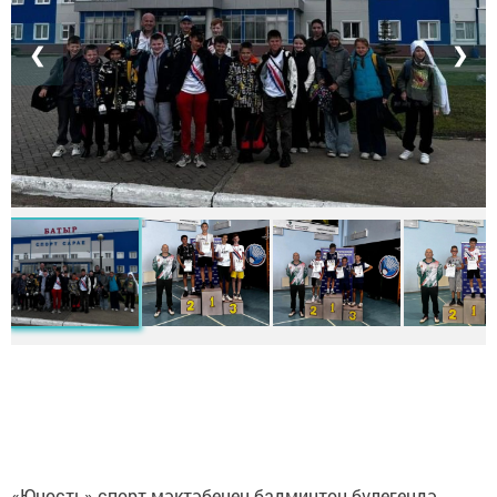
❮
❯
«Юность» спорт мәктәбенең бадминтон бүлегендә