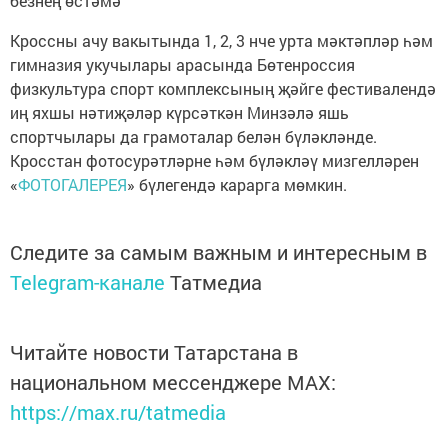
безнең өстәмә
Кроссны ачу вакытында 1, 2, 3 нче урта мәктәпләр һәм
гимназия укучылары арасында Бөтенроссия
физкультура спорт комплексының җәйге фестивалендә
иң яхшы нәтиҗәләр күрсәткән Минзәлә яшь
спортчылары да грамоталар белән бүләкләнде.
Кросстан фотосурәтләрне һәм бүләкләү мизгелләрен
«
ФОТОГАЛЕРЕЯ
» бүлегендә карарга мөмкин.
Следите за самым важным и интересным в
Telegram-канале
Татмедиа
Читайте новости Татарстана в
национальном мессенджере MАХ:
https://max.ru/tatmedia