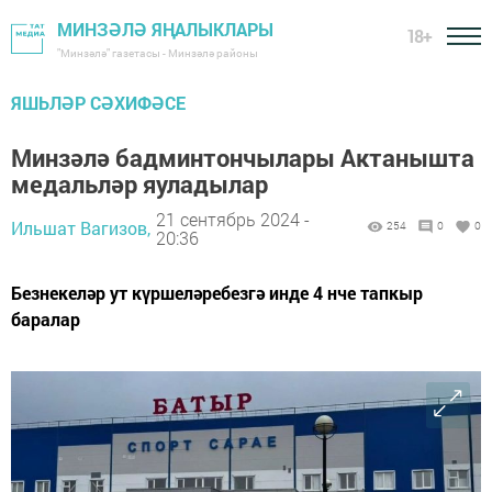
МИНЗӘЛӘ ЯҢАЛЫКЛАРЫ
18+
"Минзәлә" газетасы - Минзәлә районы
ЯШЬЛӘР СӘХИФӘСЕ
Минзәлә бадминтончылары Актанышта
медальләр яуладылар
21 сентябрь 2024 -
Ильшат Вагизов,
254
0
0
20:36
Безнекеләр ут күршеләребезгә инде 4 нче тапкыр
баралар