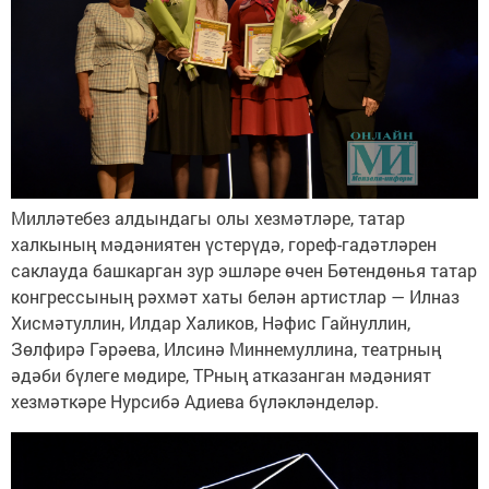
Милләтебез алдындагы олы хезмәтләре, татар
халкының мәдәниятен үстерүдә, гореф-гадәтләрен
саклауда башкарган зур эшләре өчен Бөтендөнья татар
конгрессының рәхмәт хаты белән артистлар — Илназ
Хисмәтуллин, Илдар Халиков, Нәфис Гайнуллин,
Зөлфирә Гәрәева, Илсинә Миннемуллина, театрның
әдәби бүлеге мөдире, ТРның атказанган мәдәният
хезмәткәре Нурсибә Адиева бүләкләнделәр.