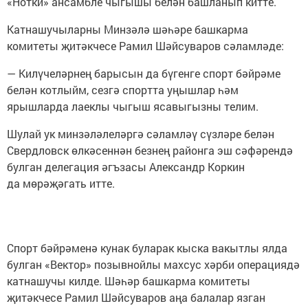
«Нотки» ансамбле чыгышы белән башланып китте.
Катнашучыларны Минзәлә шәһәре башкарма
комитеты җитәкчесе Рамил Шәйсуваров сәламләде:
— Килүчеләрнең барысын да бүгенге спорт бәйрәме
белән котлыйм, сезгә спортта уңышлар һәм
ярышларда лаеклы чыгыш ясавыгызны телим.
Шулай ук минзәләлеләргә сәламләү сүзләре белән
Свердловск өлкәсеннән безнең районга эш сәфәрендә
булган делегация әгъзасы Александр Коркин
да мөрәҗәгать итте.
Спорт бәйрәменә кунак буларак кыска вакытлы ялда
булган «Вектор» позывнойлы махсус хәрби операциядә
катнашучы килде. Шәһәр башкарма комитеты
җитәкчесе Рамил Шәйсуваров аңа балалар язган