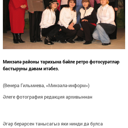
Минзәлә районы тарихына бәйле ретро фотосурәтләр
бастыруны дәвам итәбез.
(Венера Гильмиева, «Минзәлә-информ»)
Әлеге фотография редакция архивыннан
Әгәр берәрсен танысагыз яки нинди дә булса