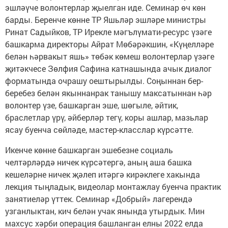
эшләүче волонтерлар җыелган иде. Семинар өч көн
барды. Беренче көнне ТР Яшьләр эшләре министры
Ринат Садыйков, ТР Ирекле мәгълүмати-ресурс үзәге
башкарма директоры Айрат Мөбәрәкшин, «Күңелләре
белән һәрвакыт яшь» төбәк көмеш волонтерлар үзәге
җитәкчесе Зөлфия Сафина катнашында ачык диалог
форматында очрашу оештырылды. Соңыннан бер-
беребез белән якыннанрак танышу максатыннан һәр
волонтер үзе, башкарган эше, шөгыле, әйтик,
браслетлар үрү, әйберләр тегү, коры ашлар, мазьлар
ясау буенча сөйләде, мастер-класслар күрсәтте.
Икенче көнне башкарган эшебезне социаль
челтәрләрдә ничек күрсәтергә, аның аша башка
кешеләрне ничек җәлеп итәргә кирәклеге хакында
лекция тыңладык, видеолар монтажлау буенча практик
занятиеләр үттек. Семинар «Добрый» лагерендә
узганлыктан, кич белән учак янында утырдык. Мин
махсус хәрби операция башланган елны 2022 елда