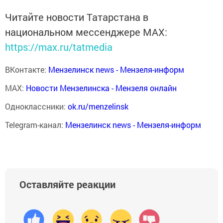
Читайте новости Татарстана в
национальном мессенджере MАХ:
https://max.ru/tatmedia
ВКонтакте:
Мензелинск news - Мензеля-информ
MAX:
Новости Мензелинска - Мензеля онлайн
Одноклассники:
ok.ru/menzelinsk
Telegram-канал:
Мензелинск news - Мензеля-информ
Оставляйте реакции