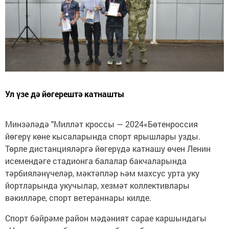
Ул үзе дә йөгерештә катнашты
Минзәләдә "Милләт кроссы — 2024«Бөтенроссия
йөгерү көне кысаларында спорт ярышлары узды.
Төрле дистанцияләргә йөгерүдә катнашу өчен Ленин
исемендәге стадионга балалар бакчаларында
тәрбияләнүчеләр, мәктәпләр һәм махсус урта уку
йортларында укучылар, хезмәт коллективлары
вәкилләре, спорт ветераннары килде.
Спорт бәйрәме район мәдәният сарае каршындагы