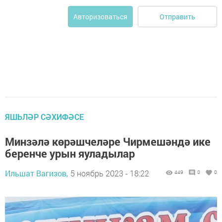
Отправить
Авторизоваться
ЯШЬЛӘР СӘХИФӘСЕ
Минзәлә көрәшчеләре Чирмешәндә ике
беренче урын яуладылар
Ильшат Вагизов,
5 ноябрь 2023 - 18:22
449
0
0