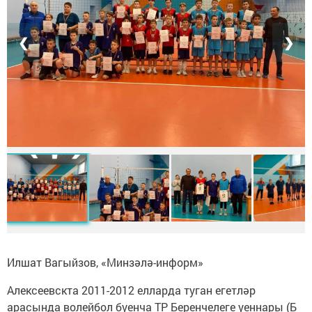
❮
❯
Илшат Вагыйзов, «Минзәлә-информ»
Алексеевскта 2011-2012 елларда туган егетләр
арасында волейбол буенча ТР Беренчелеге уеннары (Б