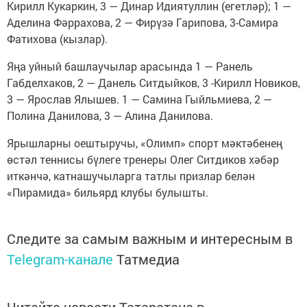
Кирилл Кукаркин, 3 — Динар Идиятуллин (егетләр); 1 —
Аделина Фәррахова, 2 — Фирүзә Гарипова, 3-Самира
Фатихова (кызлар).
Яңа уйный башлаучылар арасында 1 — Ранель
Габделхаков, 2 — Данель Ситдыйков, 3 -Кирилл Новиков,
3 — Ярослав Ялышев. 1 — Самина Гыйльмиева, 2 —
Полина Данилова, 3 — Алина Данилова.
Ярышларны оештыручы, «Олимп» спорт мәктәбенең
өстәл теннисы бүлеге тренеры Олег Ситдиков хәбәр
иткәнчә, катнашучыларга татлы призлар белән
«Пирамида» бильярд клубы булышты.
Следите за самым важным и интересным в
Telegram-канале
Татмедиа