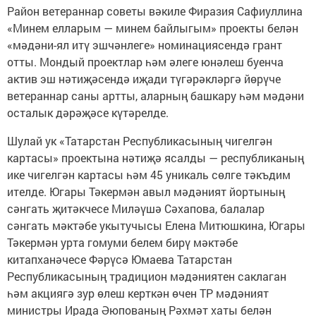
Район ветераннар советы вәкиле Фиразия Сафиуллина
«Минем елларым — минем байлыгым» проекты белән
«мәдәни-ял итү эшчәнлеге» номинациясендә грант
отты. Мондый проектлар һәм әлеге юнәлеш буенча
актив эш нәтиҗәсендә иҗади түгәрәкләргә йөрүче
ветераннар саны артты, аларның башкару һәм мәдәни
осталык дәрәҗәсе күтәрелде.
Шулай ук «Татарстан Республикасының чигелгән
картасы» проектына нәтиҗә ясалды — республиканың
ике чигелгән картасы һәм 45 уникаль сөлге тәкъдим
ителде. Югары Тәкермән авыл мәдәният йортының
сәнгать җитәкчесе Миләүшә Сәхапова, балалар
сәнгать мәктәбе укытучысы Елена Митюшкина, Югары
Тәкермән урта гомуми белем бирү мәктәбе
китапханәчесе Фәрүсә Юмаева Татарстан
Республикасының традицион мәдәниятен саклаган
һәм акциягә зур өлеш керткән өчен ТР мәдәният
министры Ирада Әюпованың Рәхмәт хаты белән