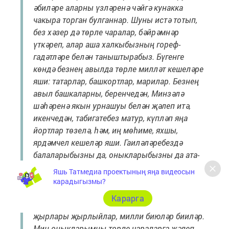
әбиләре аларны үзләренә чәйгә кунакка
чакыра торган булганнар. Шуны истә тотып,
без хәзер дә төрле чаралар, бәйрәмнәр
үткәреп, алар аша халкыбызның гореф-
гадәтләре белән таныштырабыз. Бүгенге
көндә безнең авылда төрле милләт кешеләре
яши: татарлар, башкортлар, марилар. Безнең
авыл башкаларны, беренчедән, Минзәлә
шәһәренә якын урнашуы белән җәлеп итә,
икенчедән, табигатебез матур, күпләп яңа
йортлар төзелә, һәм, иң мөһиме, яхшы,
ярдәмчел кешеләр яши. Гаиләләребездә
балаларыбызны да, оныкларыбызны да ата-
аналарын, өлкән буынны хөрмәт итсеннәр,
Яшь Татмедиа проектының яңа видеосын
шулай ук үз халкының гореф-гадәтләрен
карадыгызмы?
белсеннәр, дип тәрбиялибез. Кечкенәдән
Карарга
үк алар саф татар телендә сөйләшәләр, татар
җырлары җырлыйлар, милли биюләр бииләр.
Мин оныкларымны төрле чараларга җәлеп