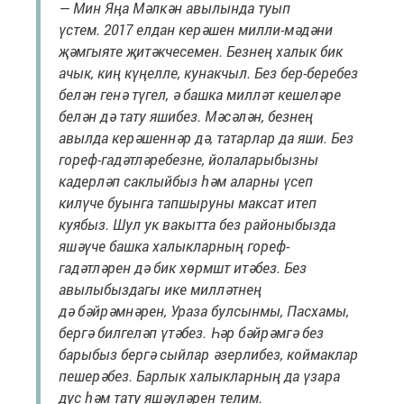
— Мин Яңа Мәлкән авылында туып
үстем. 2017 елдан керәшен милли-мәдәни
җәмгыяте җитәкчесемен. Безнең халык бик
ачык, киң күңелле, кунакчыл. Без бер-беребез
белән генә түгел, ә башка милләт кешеләре
белән дә тату яшибез. Мәсәлән, безнең
авылда керәшеннәр дә, татарлар да яши. Без
гореф-гадәтләребезне, йолаларыбызны
кадерләп саклыйбыз һәм аларны үсеп
килүче буынга тапшыруны максат итеп
куябыз. Шул ук вакытта без районыбызда
яшәүче башка халыкларның гореф-
гадәтләрен дә бик хөрмшт итәбез. Без
авылыбыздагы ике милләтнең
дә бәйрәмнәрен, Ураза булсынмы, Пасхамы,
бергә билгеләп үтәбез. Һәр бәйрәмгә без
барыбыз бергә сыйлар әзерлибез, коймаклар
пешерәбез. Барлык халыкларның да үзара
дус һәм тату яшәүләрен телим.