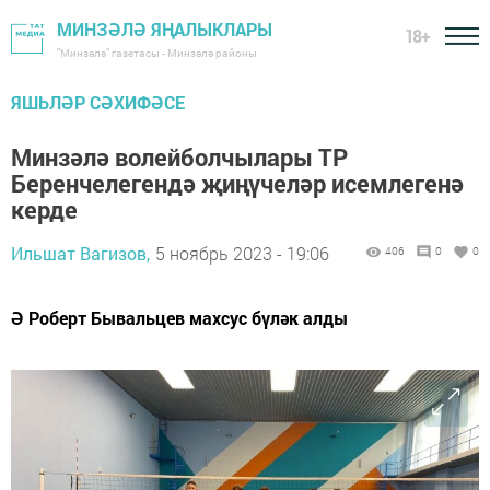
МИНЗӘЛӘ ЯҢАЛЫКЛАРЫ
18+
"Минзәлә" газетасы - Минзәлә районы
ЯШЬЛӘР СӘХИФӘСЕ
Минзәлә волейболчылары ТР
Беренчелегендә җиңүчеләр исемлегенә
керде
Ильшат Вагизов,
5 ноябрь 2023 - 19:06
406
0
0
Ә Роберт Бывальцев махсус бүләк алды