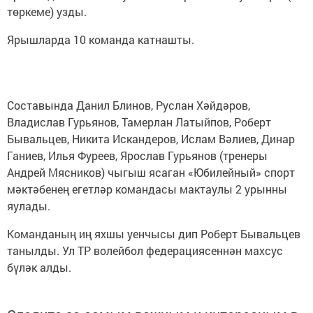
төркеме) узды.
Ярышларда 10 команда катнашты.
Составында Данил Блинов, Руслан Хәйдәров,
Владислав Гурьянов, Тамерлан Латыйпов, Роберт
Бывальцев, Никита Искандеров, Ислам Вәлиев, Динар
Ганиев, Илья Фуреев, Ярослав Гурьянов (тренеры
Андрей Мясников) чыгыш ясаган «Юбилейный» спорт
мәктәбенең егетләр командасы мактаулы 2 урынны
яулады.
Команданың иң яхшы уенчысы дип Роберт Бывальцев
танылды. Ул ТР волейбол федерациясеннән махсус
бүләк алды.