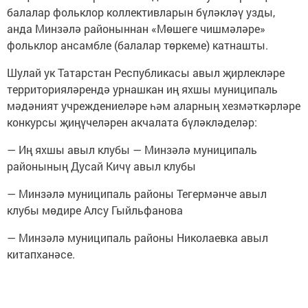
балалар фольклор коллективларын бүләкләү узды,
анда Минзәлә районыннан «Мөшеге чишмәләре»
фольклор ансамбле (балалар төркеме) катнашты.
Шулай ук Татарстан Республикасы авыл җирлекләре
территорияләрендә урнашкан иң яхшы муниципаль
мәдәният учреждениеләре һәм аларның хезмәткәрләре
конкурсы җиңүчеләрен акчалата бүләкләделәр:
— Иң яхшы авыл клубы — Минзәлә муниципаль
районының Дусай Кичү авыл клубы
— Минзәлә муниципаль районы Тегермәнче авыл
клубы мөдире Алсу Гыйльфанова
— Минзәлә муниципаль районы Николаевка авыл
китапханәсе.