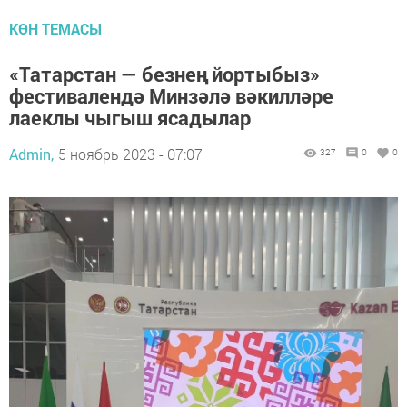
КӨН ТЕМАСЫ
«Татарстан — безнең йортыбыз»
фестивалендә Минзәлә вәкилләре
лаеклы чыгыш ясадылар
Admin,
5 ноябрь 2023 - 07:07
327
0
0