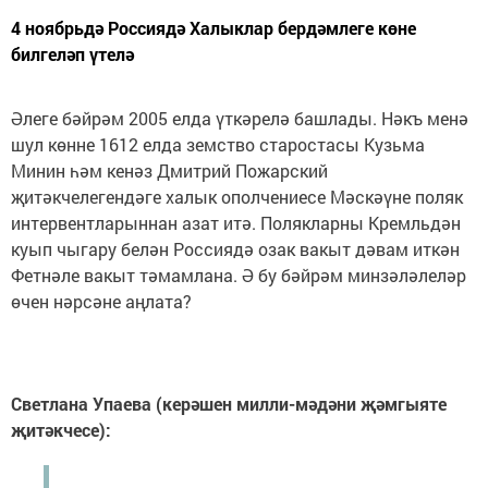
4 ноябрьдә Россиядә Халыклар бердәмлеге көне
билгеләп үтелә
Әлеге бәйрәм 2005 елда үткәрелә башлады. Нәкъ менә
шул көнне 1612 елда земство старостасы Кузьма
Минин һәм кенәз Дмитрий Пожарский
җитәкчелегендәге халык ополчениесе Мәскәүне поляк
интервентларыннан азат итә. Полякларны Кремльдән
куып чыгару белән Россиядә озак вакыт дәвам иткән
Фетнәле вакыт тәмамлана. Ә бу бәйрәм минзәләлеләр
өчен нәрсәне аңлата?
Светлана Упаева (керәшен милли-мәдәни җәмгыяте
җитәкчесе):