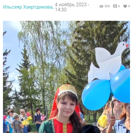
4 ноябрь 2023 -
Ильсеяр Хаертдинова,
326
0
0
14:30