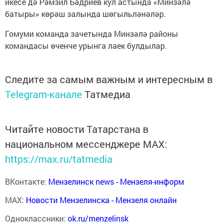
икесе дә Рәмзил Бәдриев кул астында «Минзәлә
батыры» көрәш залында шөгыльләнәләр.
Гомуми команда зачетында Минзәлә районы
командасы өченче урынга лаек булдылар.
Следите за самым важным и интересным в
Telegram-канале
Татмедиа
Читайте новости Татарстана в
национальном мессенджере MАХ:
https://max.ru/tatmedia
ВКонтакте:
Мензелинск news - Мензеля-информ
MAX:
Новости Мензелинска - Мензеля онлайн
Одноклассники:
ok.ru/menzelinsk