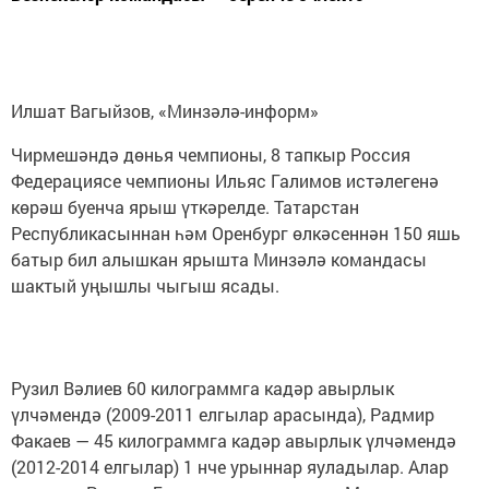
Илшат Вагыйзов, «Минзәлә-информ»
Чирмешәндә дөнья чемпионы, 8 тапкыр Россия
Федерациясе чемпионы Ильяс Галимов истәлегенә
көрәш буенча ярыш үткәрелде. Татарстан
Республикасыннан һәм Оренбург өлкәсеннән 150 яшь
батыр бил алышкан ярышта Минзәлә командасы
шактый уңышлы чыгыш ясады.
Рузил Вәлиев 60 килограммга кадәр авырлык
үлчәмендә (2009-2011 елгылар арасында), Радмир
Факаев — 45 килограммга кадәр авырлык үлчәмендә
(2012-2014 елгылар) 1 нче урыннар яуладылар. Алар