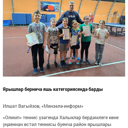
Ярышлар берничә яшь категориясендә барды
Илшат Вагыйзов, «Минзәлә-информ»
«Олимп» теннис үзәгендә Халыклар бердәмлеге көне
уңаеннан өстәл теннисы буенча район ярышлары