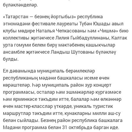
бүләкләнделәр.
«Татарстан — безнең йортыбыз» республика
этномәдәни фестивале лауреаты Түбән Юшады авыл
клубы мөдире Наталья Чепкасованы һәм «Чишмә» бию
коллективы җитәкчесе Лилия Гыйбадуллинаны, Калтак
урта гомуми белем бирү мәктәбенең кашыкчылар
ансамбле җитәкчесе Ландыш Шутованы бүләкләү
булды.
Ел дәвамында муниципаль берәмлекләр
республиканың мәдәни башкаласы исеме өчен
көрәштеләр. Һәр муниципаль район зур концерт
программасы, осталар һәм эшмәкәрләр күргәзмәсе
һәм ярминкәсе тәкъдим итте, балалар һәм өлкәннәр
өчен мастер-класслар үткәрде, уникаль туристик
маршрутлар тәкъдим итте, кунакларны милли аш-су
белән сыйлады. Безнең район республика башкалага
Мәдәни программа белән 31 октябрьдә барган иде.