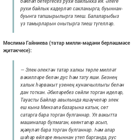
бәяләп бетергесез рухи байлыкка ия. Әлеге
рухи байлык кадерләп сакланырга, буыннан-
буынга тапшырылырга тиеш. Балаларыбыз
үз тамырларын онытырга тиеш түгелләр.
Мөслимә Гайниева (татар милли-мәдәни берләшмәсе
җитәкчесе):
— Элек-электән татар халкы төрле милләт
вәкилләре белән дус һәм тату яши. Безнең
халык һәрвакыт үзенең кунакчыллыгы белән
дан тоткан. Әбиләребез сөйли торган иделәр,
Тауасты Байлар авылында яшәүчеләр элек
еш кына Минзәлә базарына катык, сөт
сатарга бара торган булганнар. Ул вакытта
машиналар булмаган, көянтәләр асып,
җәяүләп бара торган булганнар. Һәм алар
шәһәр өйләре яныннан үтеп барганда, рус