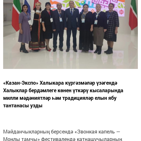
«Казан-Экспо» Халыкара күргәзмәләр үзәгендә
Халыклар бердәмлеге көнен үткәрү кысаларында
милли мәдәниятләр һәм традицияләр елын ябу
тантанасы узды
Мәйданчыкларның берсендә «Звонкая капель —
Моңлы тамчы» фестивалендә катнашучыларның