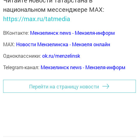
Читайте новости Татарстана в
национальном мессенджере MАХ:
https://max.ru/tatmedia
ВКонтакте:
Мензелинск news - Мензеля-информ
MAX:
Новости Мензелинска - Мензеля онлайн
Одноклассники:
ok.ru/menzelinsk
Telegram-канал:
Мензелинск news - Мензеля-информ
Перейти на страницу новости