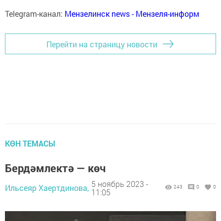
Telegram-канал:
Мензелинск news - Мензеля-информ
Перейти на страницу новости
КӨН ТЕМАСЫ
Бердәмлектә — көч
5 ноябрь 2023 -
Ильсеяр Хаертдинова,
243
0
0
11:05