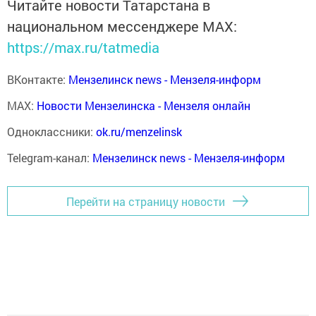
Читайте новости Татарстана в
национальном мессенджере MАХ:
https://max.ru/tatmedia
ВКонтакте:
Мензелинск news - Мензеля-информ
MAX:
Новости Мензелинска - Мензеля онлайн
Одноклассники:
ok.ru/menzelinsk
Telegram-канал:
Мензелинск news - Мензеля-информ
Перейти на страницу новости