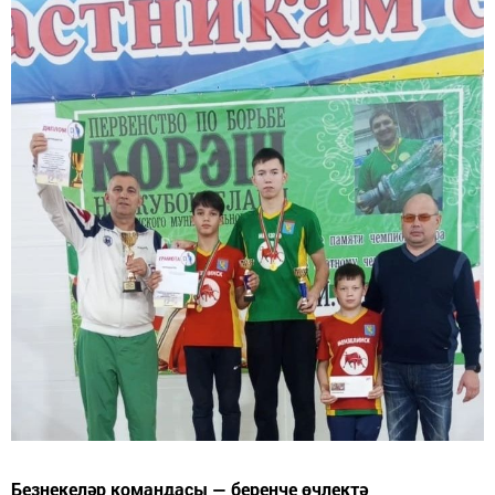
Безнекеләр командасы — беренче өчлектә