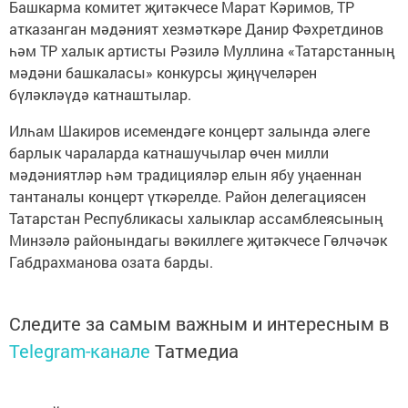
Башкарма комитет җитәкчесе Марат Кәримов, ТР
атказанган мәдәният хезмәткәре Данир Фәхретдинов
һәм ТР халык артисты Рәзилә Муллина «Татарстанның
мәдәни башкаласы» конкурсы җиңүчеләрен
бүләкләүдә катнаштылар.
Илһам Шакиров исемендәге концерт залында әлеге
барлык чараларда катнашучылар өчен милли
мәдәниятләр һәм традицияләр елын ябу уңаеннан
тантаналы концерт үткәрелде. Район делегациясен
Татарстан Республикасы халыклар ассамблеясының
Минзәлә районындагы вәкиллеге җитәкчесе Гөлчәчәк
Габдрахманова озата барды.
Следите за самым важным и интересным в
Telegram-канале
Татмедиа