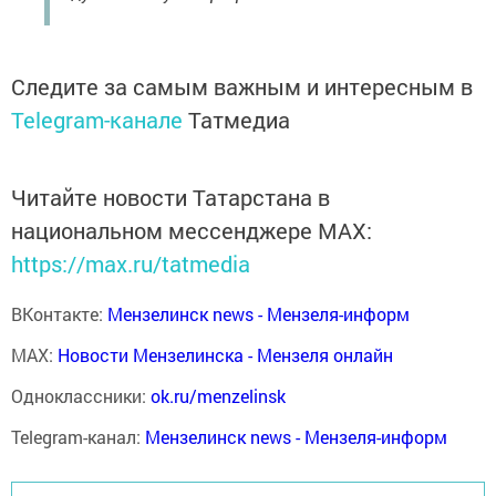
Следите за самым важным и интересным в
Telegram-канале
Татмедиа
Читайте новости Татарстана в
национальном мессенджере MАХ:
https://max.ru/tatmedia
ВКонтакте:
Мензелинск news - Мензеля-информ
MAX:
Новости Мензелинска - Мензеля онлайн
Одноклассники:
ok.ru/menzelinsk
Telegram-канал:
Мензелинск news - Мензеля-информ