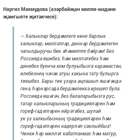
Наргиз Мәхмүдова (азәрбайҗан милли-мәдәни
җәмгыяте җитәкчесе):
— Халыклар бердәмлеге көне барлык
халыклар, милләтләр, диннәр бердәмлеген
чагылдыручы бик әһәмиятле бәйрәм! Без
Россиядә яшибез, һәм милләтебез һәм
динебез буенча кем булуыбызга карамастан,
илебезнең чәчәк атуы хакына тату булырга
тиешбез. Бары тик үзара аңлашып яшәгәндә
генә, һәрнәрсәдә бердәмлеккә ирешеп була.
Россиядә яшәгәч, без балаларыбызга рус,
татар халыкларының традицияләрен һәм
гореф-гадәтләрен өйрәтәбез, шулай
ук үз халкыбызның традицияләрен һәм
гореф-гадәтләрен кадерләп саклыйбыз!
Чөнки һәр милләт кабатланмас һәм матур,