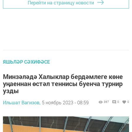
Перейти на страницу новости
ЯШЬЛӘР СӘХИФӘСЕ
Минзәләдә Халыклар бердәмлеге көне
уңаеннан өстәл теннисы буенча турнир
узды
Ильшат Вагизов,
5 ноябрь 2023 - 08:59
367
0
0