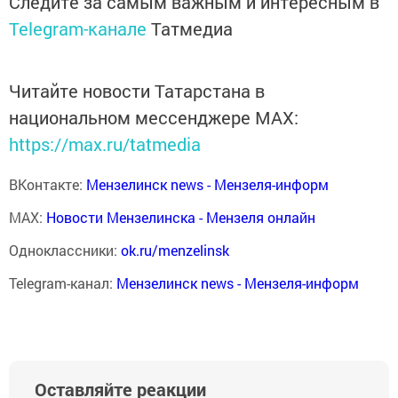
Следите за самым важным и интересным в
Telegram-канале
Татмедиа
Читайте новости Татарстана в
национальном мессенджере MАХ:
https://max.ru/tatmedia
ВКонтакте:
Мензелинск news - Мензеля-информ
MAX:
Новости Мензелинска - Мензеля онлайн
Одноклассники:
ok.ru/menzelinsk
Telegram-канал:
Мензелинск news - Мензеля-информ
Оставляйте реакции