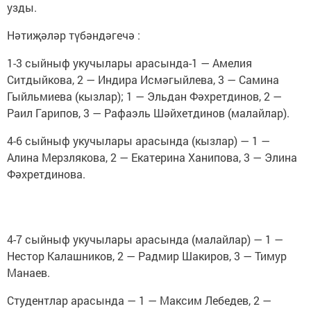
узды.
Нәтиҗәләр түбәндәгечә :
1-3 сыйныф укучылары арасында-1 — Амелия
Ситдыйкова, 2 — Индира Исмәгыйлева, 3 — Самина
Гыйльмиева (кызлар); 1 — Эльдан Фәхретдинов, 2 —
Раил Гарипов, 3 — Рафаэль Шәйхетдинов (малайлар).
4-6 сыйныф укучылары арасында (кызлар) — 1 —
Алина Мерзлякова, 2 — Екатерина Ханипова, 3 — Элина
Фәхретдинова.
4-7 сыйныф укучылары арасында (малайлар) — 1 —
Нестор Калашников, 2 — Радмир Шакиров, 3 — Тимур
Манаев.
Студентлар арасында — 1 — Максим Лебедев, 2 —