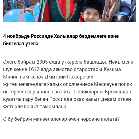
4 ноябрьдә Россиядә Халыклар бердәмлеге көне
билгеләп үтелә.
Әлеге бәйрәм 2005 елда үткәрелә башлады. Нәкъ менә
шул көнне 1612 елда земство старостасы Кузьма
Минин һәм кенәз Дмитрий Пожарский
җитәкчелегендәге халык ополчениесе Мәскәүне поляк
интервентларыннан азат итә. Полякларны Кремльдән
куып чыгару белән Россиядә озак вакыт дәвам иткән
Фетнәле вакыт тәмамлана.
Ә бу бәйрәм минзәләлеләр өчен нәрсәне аңлата?