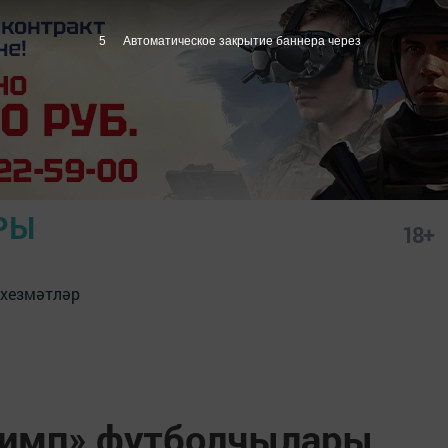
4
Автоматическое закрытие баннера через
РЫ
18+
 хезмәтләр
лимп» футболчылары