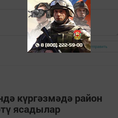
Отправить
Авторизоваться
ндә күргәзмәдә район
әтү ясадылар