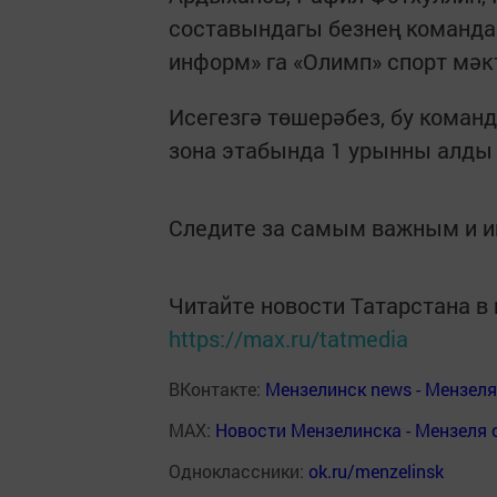
составындагы безнең команда 
информ» га «Олимп» спорт мәк
Исегезгә төшерәбез, бу коман
зона этабында 1 урынны алды
Следите за самым важным и 
Читайте новости Татарстана 
https://max.ru/tatmedia
ВКонтакте:
Мензелинск news - Мензел
MAX:
Новости Мензелинска - Мензеля 
Одноклассники:
ok.ru/menzelinsk