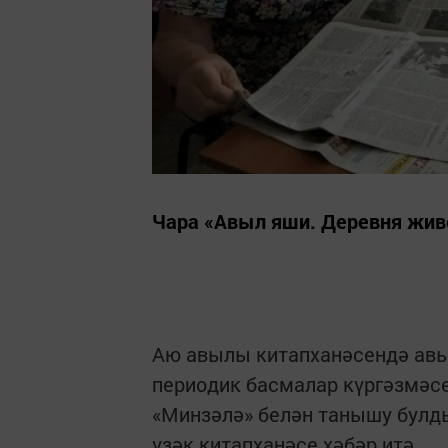
Чара «Авыл яши. Деревня жив
Аю авылы китапханәсендә ав
периодик басмалар күргәзмәсе
«Минзәлә» белән танышу булды
үзәк китапханәсе хәбәр итә.