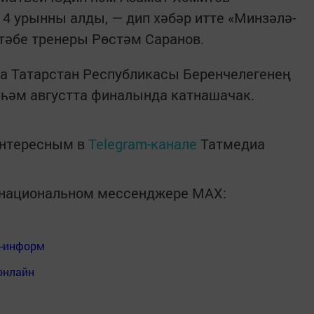
4 урынны алды, — дип хәбәр итте «Минзәлә-
тәбе тренеры Рөстәм Саранов.
да Татарстан Республикасы Беренчелегенең
 һәм августта финалында катнашачак.
интересным в
Telegram-канале
Татмедиа
в национальном мессенджере MАХ:
я-информ
онлайн