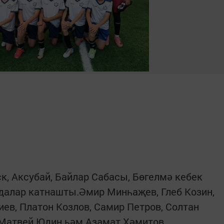
к, Аксубай, Байлар Сабасы, Бөгелмә кебек
далар катнашты.Әмир Минһаҗев, Глеб Козин,
ев, Платон Козлов, Самир Петров, Солтан
 Матвей Юдин һәм Азамат Хәмитов