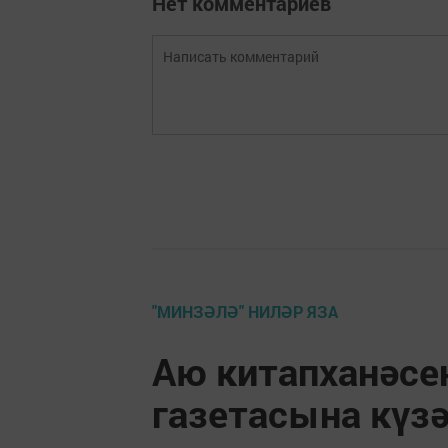
Нет комментариев
"МИНЗӘЛӘ" НИЛӘР ЯЗА
Аю китапханәсе
газетасына күз