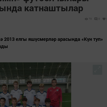
лында катнаштылар
73
0
ә 2013 елгы яшүсмерләр арасында «Күн туп»
узды