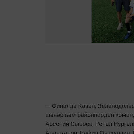
— Финалда Казан, Зеленодольс
шәһәр һәм районнардан коман
Арсений Сысоев, Ренал Нургали
Ардыханов, Рафил Фәтхуллин,