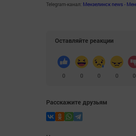
Telegram-канал:
Мензелинск news - Ме
Оставляйте реакции
0
0
0
0
0
Расскажите друзьям