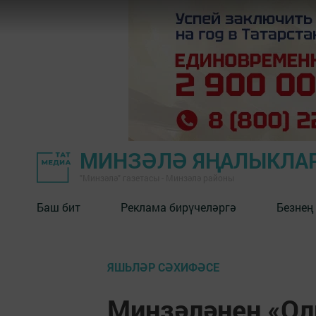
МИНЗӘЛӘ ЯҢАЛЫКЛА
"Минзәлә" газетасы - Минзәлә районы
Баш бит
Реклама бирүчеләргә
Безнең
ЯШЬЛӘР СӘХИФӘСЕ
Минзәләнең «О