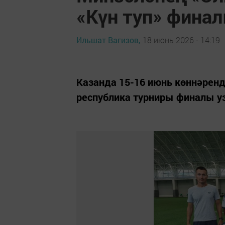
«Күн туп» фина
Ильшат Вагизов,
18 июнь 2026 - 14:19
Казанда 15-16 июнь көннәренд
республика турниры финалы 