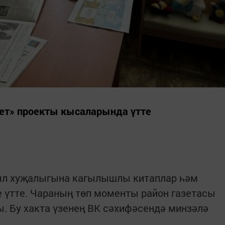
ет» проекты кысаларында үтте
ыл хуҗалыгына кагылышлы китаплар һәм
 үтте. Чараның төп моменты район газетасы
. Бу хакта үзенең ВК сәхифәсендә минзәлә