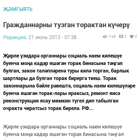
ҖӘМГЫЯТЬ
Гражданнарны тузган торактан күчерү
Редакция,
21 июнь 2013 - 07:38
1145
0
0
Җирле үзидарә органнары социаль наем килешүе
буенча моңа кадәр яшәгән торак бинасына тәңгәл
булган, закон таләпләренә туры килә торган, барлык
шартлары да булган торак бирергә тиеш. Торак
законнарына бәйле рәвештә, социаль наем килешүләре
буенча яшәгән торак-лары яраксыз, ремонт яисә
реконструкция ясау мөмкин түгел дип табылган
очракта чиратсыз торак бирелә. РФ...
Җирле үзидарә органнары социаль наем килешүе
буенча моңа кадәр яшәгән торак бинасына тәңгәл