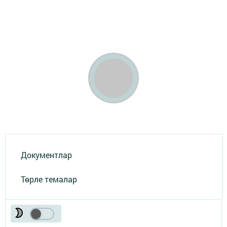
Документлар
Төрле темалар