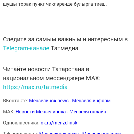
шушы торак пункт чикләрендә булырга тиеш.
Следите за самым важным и интересным в
Telegram-канале
Татмедиа
Читайте новости Татарстана в
национальном мессенджере MАХ:
https://max.ru/tatmedia
ВКонтакте:
Мензелинск news - Мензеля-информ
MAX:
Новости Мензелинска - Мензеля онлайн
Одноклассники:
ok.ru/menzelinsk
Telegram-канал:
Мензелинск news - Мензеля-информ