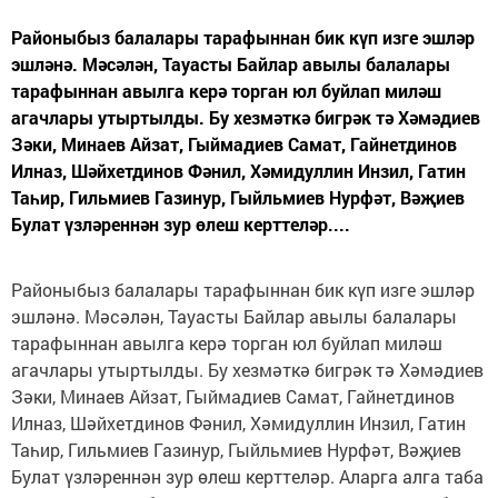
Районыбыз балалары тарафыннан бик күп изге эшләр
эшләнә. Мәсәлән, Тауасты Байлар авылы балалары
тарафыннан авылга керә торган юл буйлап миләш
агачлары утыртылды. Бу хезмәткә бигрәк тә Хәмәдиев
Зәки, Минаев Айзат, Гыймадиев Самат, Гайнетдинов
Илназ, Шәйхетдинов Фәнил, Хәмидуллин Инзил, Гатин
Таһир, Гильмиев Газинур, Гыйльмиев Нурфәт, Вәҗиев
Булат үзләреннән зур өлеш керттеләр....
Районыбыз балалары тарафыннан бик күп изге эшләр
эшләнә. Мәсәлән, Тауасты Байлар авылы балалары
тарафыннан авылга керә торган юл буйлап миләш
агачлары утыртылды. Бу хезмәткә бигрәк тә Хәмәдиев
Зәки, Минаев Айзат, Гыймадиев Самат, Гайнетдинов
Илназ, Шәйхетдинов Фәнил, Хәмидуллин Инзил, Гатин
Таһир, Гильмиев Газинур, Гыйльмиев Нурфәт, Вәҗиев
Булат үзләреннән зур өлеш керттеләр. Аларга алга таба