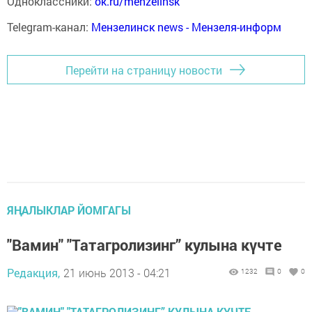
Одноклассники:
ok.ru/menzelinsk
Telegram-канал:
Мензелинск news - Мензеля-информ
Перейти на страницу новости
ЯҢАЛЫКЛАР ЙОМГАГЫ
"Вамин" "Татагролизинг” кулына күчте
Редакция,
21 июнь 2013 - 04:21
1232
0
0