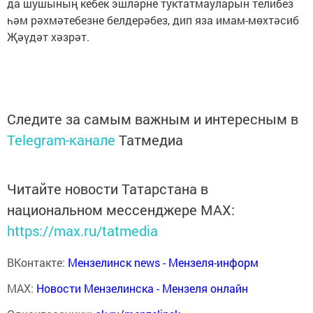
да шушының кебек эшләрне туктатмауларын телибез
һәм рәхмәтебезне белдерәбез, дип яза имам-мөхтәсиб
Җәүдәт хәзрәт.
Следите за самым важным и интересным в
Telegram-канале
Татмедиа
Читайте новости Татарстана в
национальном мессенджере MАХ:
https://max.ru/tatmedia
ВКонтакте:
Мензелинск news - Мензеля-информ
MAX:
Новости Мензелинска - Мензеля онлайн