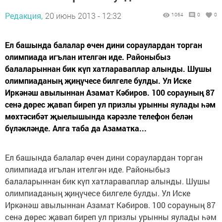
Редакция,
20 июнь 2013 - 12:32
1064
0
0
Ел башында балалар өчен дини сораулардан торган
олимпиада игълан ителгән иде. Районыбыз
балаларыннан бик күп хатлараваплар алынды. Шушы
олимпиаданың җиңүчесе билгеле булды. Ул Иске
Иркәнәш авылыннан Азамат Кәбиров. 100 сорауның 87
сенә дөрес җавап биреп ул призлы урынны яулады һәм
мөхтәсибәт җыелышында кәрәзле телефон белән
бүләкләнде. Алга таба да Азаматка...
Ел башында балалар өчен дини сораулардан торган
олимпиада игълан ителгән иде. Районыбыз
балаларыннан бик күп хатлараваплар алынды. Шушы
олимпиаданың җиңүчесе билгеле булды. Ул Иске
Иркәнәш авылыннан Азамат Кәбиров. 100 сорауның 87
сенә дөрес җавап биреп ул призлы урынны яулады һәм