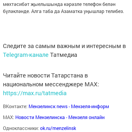
мөхтәсибәт җыелышында кәрәзле телефон белән
бүләкләнде. Алга таба да Азаматка уңышлар телибез.
Следите за самым важным и интересным в
Telegram-канале
Татмедиа
Читайте новости Татарстана в
национальном мессенджере MАХ:
https://max.ru/tatmedia
ВКонтакте:
Мензелинск news - Мензеля-информ
MAX:
Новости Мензелинска - Мензеля онлайн
Одноклассники:
ok.ru/menzelinsk