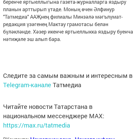
беренче яртыеллыгына газета-журналларга яздыру
планын арттырып үтәде. Моның өчен Әлфинур
"Татмедиа" ААҖнең филиалы Минзәлә мәгълүмат-
редакция үзәгенең Мактау грамотасы белән
бүләкләнде. Хәзер икенче яртыеллыкка яздыру буенча
нәтиҗәле эш алып бара.
Следите за самым важным и интересным в
Telegram-канале
Татмедиа
Читайте новости Татарстана в
национальном мессенджере MАХ:
https://max.ru/tatmedia