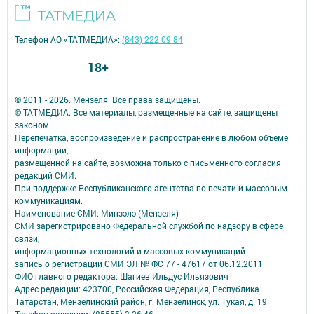
Телефон АО «ТАТМЕДИА»:
(843) 222 09 84
18+
© 2011 - 2026. Мензеля. Все права защищены.
© ТАТМЕДИА. Все материалы, размещенные на сайте, защищены
законом.
Перепечатка, воспроизведение и распространение в любом объеме
информации,
размещенной на сайте, возможна только с письменного согласия
редакций СМИ.
При поддержке Республиканского агентства по печати и массовым
коммуникациям.
Наименование СМИ: Минзэлэ (Мензеля)
СМИ зарегистрировано Федеральной службой по надзору в сфере
связи,
информационных технологий и массовых коммуникаций
запись о регистрации СМИ ЭЛ № ФС 77 - 47617 от 06.12.2011
ФИО главного редактора: Шагиев Ильдус Ильязович
Адрес редакции: 423700, Российская Федерация, Республика
Татарстан, Мензелинский район, г. Мензелинск, ул. Тукая, д. 19
Телефон редакции: (85555) 3-26-46