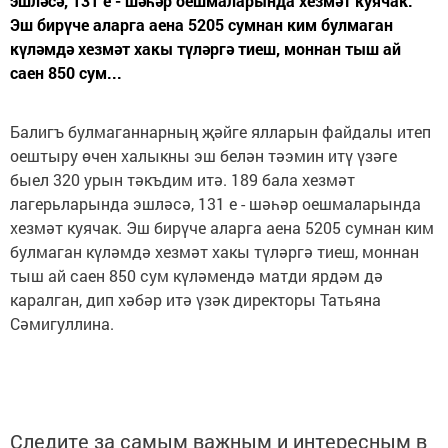
эшләсә, 131 е - шәһәр оешмаларында хезмәт куячак.
Эш бирүче аларга аена 5205 сумнан ким булмаган
күләмдә хезмәт хакы түләргә тиеш, моннан тыш ай
саен 850 сум...
Балигъ булмаганнарның җәйге ялларын файдалы итеп
оештыру өчен халыкны эш белән тәэмин итү үзәге
быел 320 урын тәкъдим итә. 189 бала хезмәт
лагерьларында эшләсә, 131 е - шәһәр оешмаларында
хезмәт куячак. Эш бирүче аларга аена 5205 сумнан ким
булмаган күләмдә хезмәт хакы түләргә тиеш, моннан
тыш ай саен 850 сум күләмендә матди ярдәм дә
каралган, дип хәбәр итә үзәк директоры Татьяна
Сәмигуллина.
Следите за самым важным и интересным в