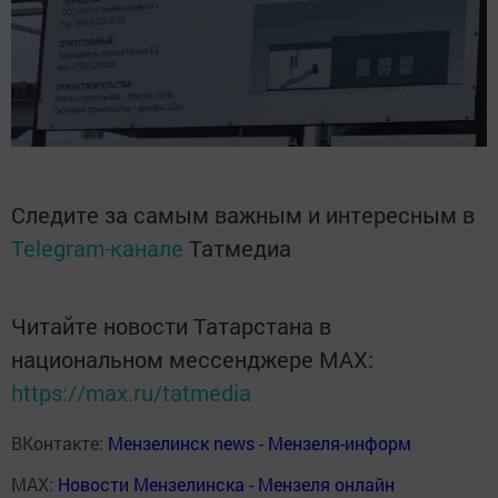
Следите за самым важным и интересным в
Telegram-канале
Татмедиа
Читайте новости Татарстана в
национальном мессенджере MАХ:
https://max.ru/tatmedia
ВКонтакте:
Мензелинск news - Мензеля-информ
MAX:
Новости Мензелинска - Мензеля онлайн