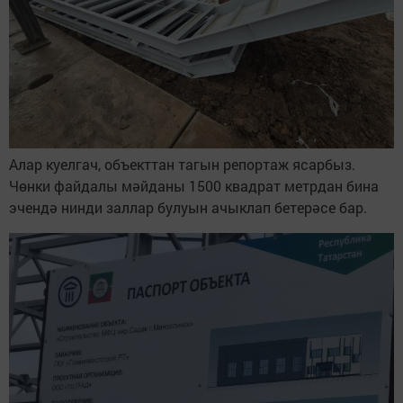
Алар куелгач, объекттан тагын репортаж ясарбыз.
Чөнки файдалы мәйданы 1500 квадрат метрдан бина
эчендә нинди заллар булуын ачыклап бетерәсе бар.