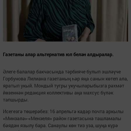
Газетаны алар альтернатив юл белән алдыралар.
Әлеге балалар бакчасында тәрбияче булып эшләүче
Горбунова Лилиана газетаның һәр яңа санын көтеп ала,
яратып укый. Мондый тугры укучыларыбызга рәхмәт
йөзеннән редакция коллективы аңа махсус бүләк
тапшырды.
Исегезгә төшерәбез: 16 апрельгә кадәр почта аркылы
«Минзәлә»-«Мензеля» район газетасына ташламалы
бәядән язылу бара. Санаулы көн тиз уза, шуңа күрә