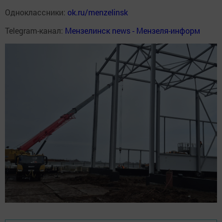
Одноклассники:
ok.ru/menzelinsk
Telegram-канал:
Мензелинск news - Мензеля-информ