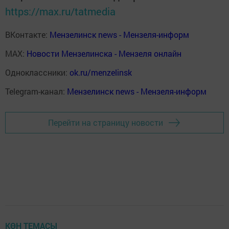
https://max.ru/tatmedia
ВКонтакте:
Мензелинск news - Мензеля-информ
MAX:
Новости Мензелинска - Мензеля онлайн
Одноклассники:
ok.ru/menzelinsk
Telegram-канал:
Мензелинск news - Мензеля-информ
Перейти на страницу новости
КӨН ТЕМАСЫ