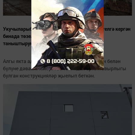
Укучыларыбыз соравы буенча, МФЦС дип телгә кергән
бинада төзелеш эшләренең барышы белән
таныштыруны дәвам итәбез.
Алгы якта админстратив бүлмәләрне кирпеч белән
бүлүне дәвам итәләр. 100 тоннадан артык авырлыгы
булган конструкцияләр җыелып беткән.