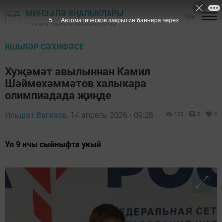
МИНЗӘЛӘ ЯҢАЛЫКЛАРЫ
18+
4
Автоматическое закрытие баннера через
"Минзәлә" газетасы - Минзәлә районы
ЯШЬЛӘР СӘХИФӘСЕ
Хуҗәмәт авылыннан Камил
Шәймөхәммәтов халыкара
олимпиадада җиңде
Ильшат Вагизов,
14 апрель 2026 - 09:28
120
0
0
Ул 9 нчы сыйныфта укый