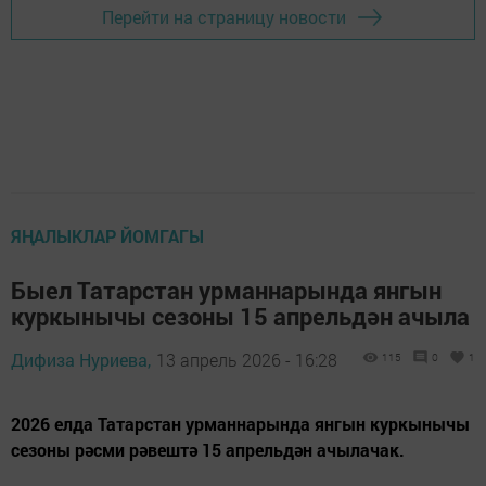
Перейти на страницу новости
ЯҢАЛЫКЛАР ЙОМГАГЫ
Быел Татарстан урманнарында янгын
куркынычы сезоны 15 апрельдән ачыла
Дифиза Нуриева,
13 апрель 2026 - 16:28
115
0
1
2026 елда Татарстан урманнарында янгын куркынычы
сезоны рәсми рәвештә 15 апрельдән ачылачак.