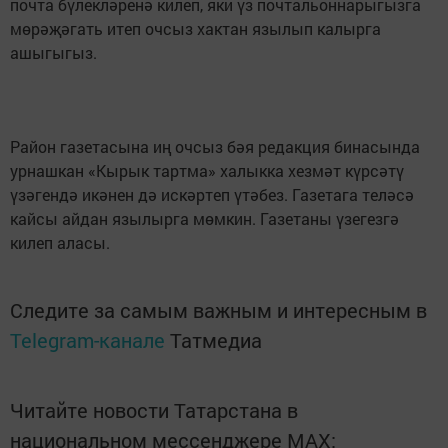
почта бүлекләренә килеп, яки үз почтальоннарыгызга
мөрәҗәгать итеп очсыз хактан язылып калырга
ашыгыгыз.
Район газетасына иң очсыз бәя редакция бинасында
урнашкан «Кырык тартма» халыкка хезмәт күрсәтү
үзәгендә икәнен дә искәртеп үтәбез. Газетага теләсә
кайсы айдан язылырга мөмкин. Газетаны үзегезгә
килеп аласы.
Следите за самым важным и интересным в
Telegram-канале
Татмедиа
Читайте новости Татарстана в
национальном мессенджере MАХ: