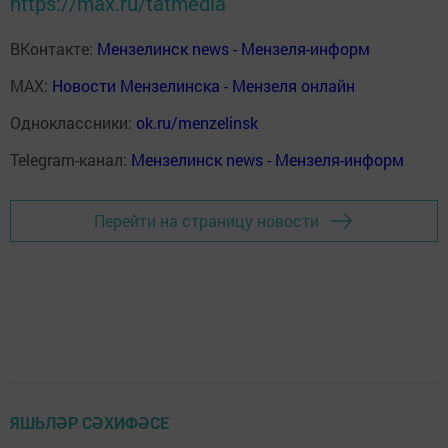
https://max.ru/tatmedia
ВКонтакте:
Мензелинск news - Мензеля-информ
MAX:
Новости Мензелинска - Мензеля онлайн
Одноклассники:
ok.ru/menzelinsk
Telegram-канал:
Мензелинск news - Мензеля-информ
Перейти на страницу новости
ЯШЬЛӘР СӘХИФӘСЕ