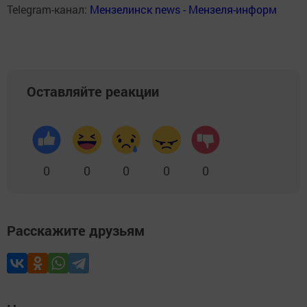
Telegram-канал:
Мензелинск news - Мензеля-информ
Оставляйте реакции
0
0
0
0
0
Расскажите друзьям