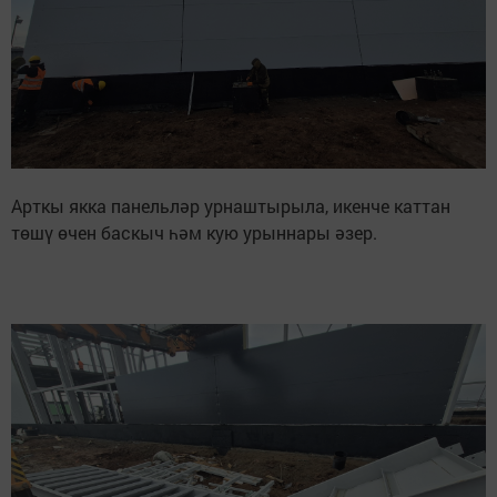
Арткы якка панельләр урнаштырыла, икенче каттан
төшү өчен баскыч һәм кую урыннары әзер.