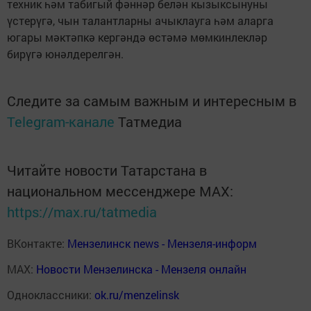
техник һәм табигый фәннәр белән кызыксынуны
үстерүгә, чын талантларны ачыклауга һәм аларга
югары мәктәпкә кергәндә өстәмә мөмкинлекләр
бирүгә юнәлдерелгән.
Следите за самым важным и интересным в
Telegram-канале
Татмедиа
Читайте новости Татарстана в
национальном мессенджере MАХ:
https://max.ru/tatmedia
ВКонтакте:
Мензелинск news - Мензеля-информ
MAX:
Новости Мензелинска - Мензеля онлайн
Одноклассники:
ok.ru/menzelinsk