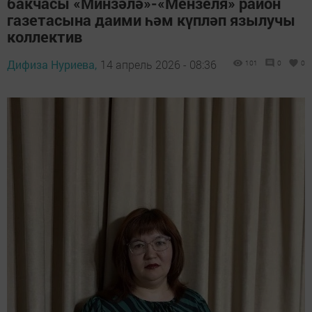
бакчасы «Минзәлә»-«Мензеля» район
газетасына даими һәм күпләп язылучы
коллектив
Дифиза Нуриева,
14 апрель 2026 - 08:36
101
0
0