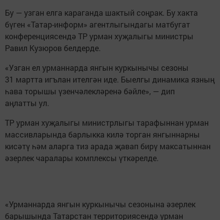
Бу — узган елга караганда шактый соңрак. Бу хакта
бүген «Татар-информ» агентлыгындагы матбугат
конференциясендә ТР урман хуҗалыгы министры
Равил Кузюров белдерде.
«Узган ел урманнарда янгын куркынычы сезоны
31 мартта игълан ителгән иде. Быелгы динамика язның
һава торышы үзенчәлекләренә бәйле», — дип
аңлатты ул.
ТР урман хуҗалыгы министрлыгы тарафыннан урман
массивларында барлыкка килә торган янгыннарны
кисәтү һәм аларга тиз арада җавап бирү максатыннан
әзерлек чаралары комплексы үткәрелде.
«Урманнарда янгын куркынычы сезонына әзерлек
барышында Татарстан территориясендә урман