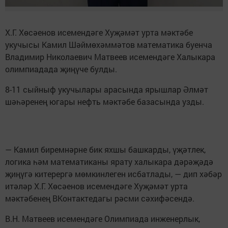
Х.Г. Хөсәенов исемендәге Хуҗәмәт урта мәктәбе
укучысы Камил Шәймөхәммәтов математика буенча
Владимир Николаевич Матвеев исемендәге Халыкара
олимпиадада җиңүче булды.
8-11 сыйныф укучылары арасында ярышлар Әлмәт
шәһәренең югары нефть мәктәбе базасында узды.
— Камил биремнәрне бик яхшы башкарды, үҗәтлек,
логика һәм математиканы ярату халыкара дәрәҗәдә
җиңүгә китерергә мөмкинлеген исбатлады, — дип хәбәр
итәләр Х.Г. Хөсәенов исемендәге Хуҗәмәт урта
мәктәбенең ВКонтактедагы рәсми сәхифәсендә.
В.Н. Матвеев исемендәге Олимпиада инженерлык,