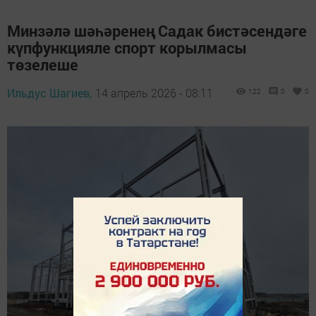
Минзәлә шәһәренең Садак бистәсендәге
күпфункцияле спорт корылмасы
төзелеше
Ильдус Шагиев,
14 апрель 2026 - 08:11
122
0
0