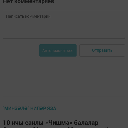
Нет комментариев
Отправить
Авторизоваться
"МИНЗӘЛӘ" НИЛӘР ЯЗА
10 нчы санлы «Чишмә» балалар