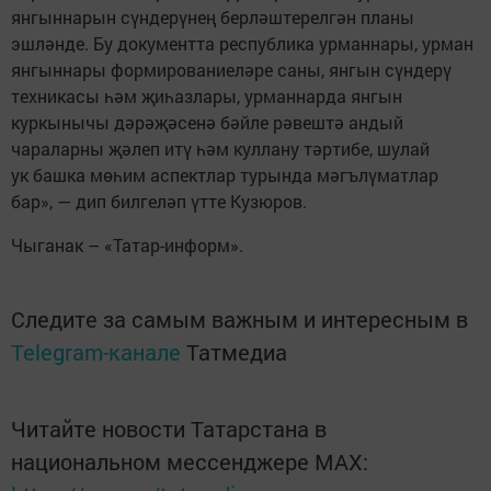
янгыннарын сүндерүнең берләштерелгән планы
эшләнде. Бу документта республика урманнары, урман
янгыннары формированиеләре саны, янгын сүндерү
техникасы һәм җиһазлары, урманнарда янгын
куркынычы дәрәҗәсенә бәйле рәвештә андый
чараларны җәлеп итү һәм куллану тәртибе, шулай
ук башка мөһим аспектлар турында мәгълүматлар
бар», — дип билгеләп үтте Кузюров.
Чыганак – «Татар-информ».
Следите за самым важным и интересным в
Telegram-канале
Татмедиа
Читайте новости Татарстана в
национальном мессенджере MАХ: