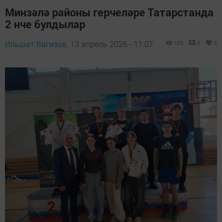
Минзәлә районы герчеләре Татарстанда
2 нче булдылар
Ильшат Вагизов,
13 апрель 2026 - 11:07
125
0
0