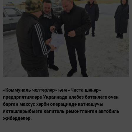
«Коммуналь челтәрләр» һәм «Чиста шәһәр»
предприятияләре Украинада илебез бөтенлеге өчен
барган махсус хәрби операциядә катнашучы
якташларыбызга капиталь ремонтланган автобиль
җибәрделәр.