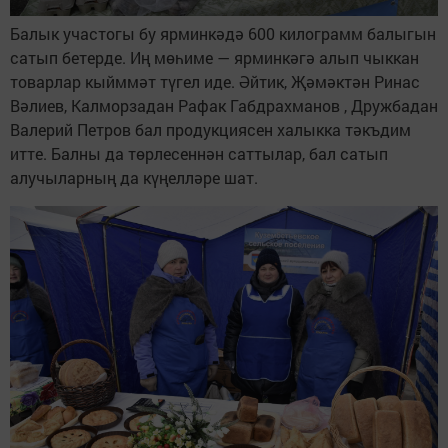
Балык участогы бу ярминкәдә 600 килограмм балыгын
сатып бетерде. Иң мөһиме — ярминкәгә алып чыккан
товарлар кыйммәт түгел иде. Әйтик, Җәмәктән Ринас
Вәлиев, Калморзадан Рафак Габдрахманов , Дружбадан
Валерий Петров бал продукциясен халыкка тәкъдим
итте. Балны да төрлесеннән саттылар, бал сатып
алучыларның да күңелләре шат.