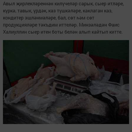
Авыл җирлекләреннән килүчеләр сарык, сыер итләре,
күркә, тавык, үрдәк, каз түшкәләре, каклаган каз,
кондитер эшләнмәләре, бал, сөт һәм сөт
продукцияләре тәкъдим иттеләр. Минзәләдән Фаис
Халиуллин сыер итен боты белән алып кайтып китте.