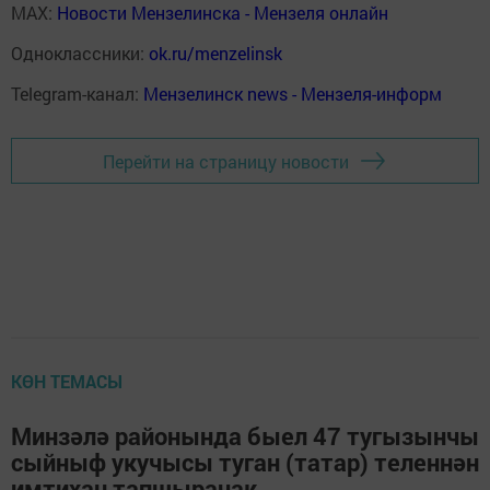
MAX:
Новости Мензелинска - Мензеля онлайн
Одноклассники:
ok.ru/menzelinsk
Telegram-канал:
Мензелинск news - Мензеля-информ
Перейти на страницу новости
КӨН ТЕМАСЫ
Минзәлә районында быел 47 тугызынчы
сыйныф укучысы туган (татар) теленнән
имтихан тапшырачак