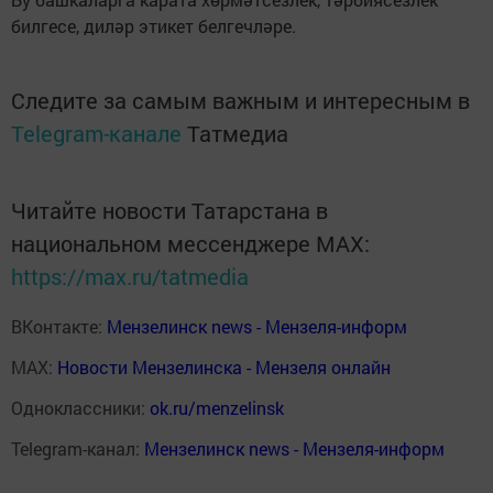
билгесе, диләр этикет белгечләре.
Следите за самым важным и интересным в
Telegram-канале
Татмедиа
Читайте новости Татарстана в
национальном мессенджере MАХ:
https://max.ru/tatmedia
ВКонтакте:
Мензелинск news - Мензеля-информ
MAX:
Новости Мензелинска - Мензеля онлайн
Одноклассники:
ok.ru/menzelinsk
Telegram-канал:
Мензелинск news - Мензеля-информ