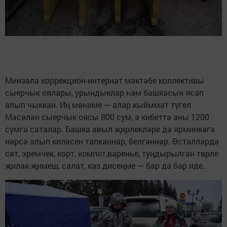
Минзәлә коррекцион-интернат мәктәбе коллективы
сыерчык оялары, урындыклар һәм башкасын ясап
алып чыккан. Иң мөһиме — алар кыйммәт түгел.
Мәсәлән сыерчык оясы 800 сум, ә кибеттә аны 1200
сумга саталар. Башка авыл җирлекләре дә ярминкәгә
нәрсә алып киләсен тапканнар, белгәннәр. Өстәлләрдә
сөт, эремчек, корт, компот,варенье, туңдырылган төрле
җиләк-җимеш, салат, каз дисеңме — бар да бар иде.