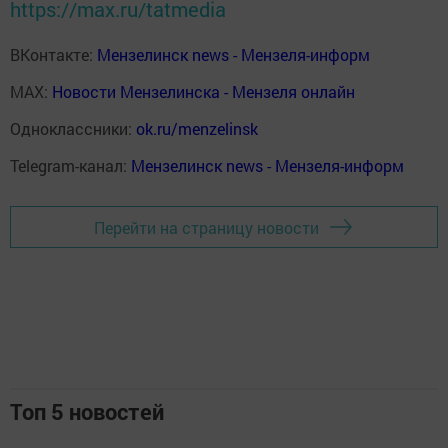
https://max.ru/tatmedia
ВКонтакте:
Мензелинск news - Мензеля-информ
MAX:
Новости Мензелинска - Мензеля онлайн
Одноклассники:
ok.ru/menzelinsk
Telegram-канал:
Мензелинск news - Мензеля-информ
Перейти на страницу новости
Топ 5 новостей