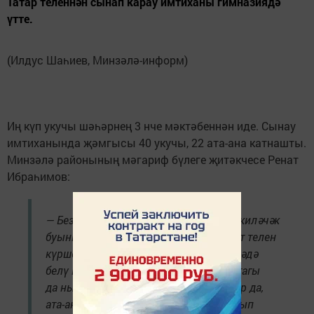
Татар теленнән сынап карау имтиханы гимназиядә
үтте.
(Илдус Шаһиев, Минзәлә-информ)
Иң күп укучы шәһәрнең 3 нче мәктәбеннән иде. Сынау
имтиханында җәмгысы 40 укучы, 22 ата-ана катнашты.
Минзәлә районының мәгариф бүлеге җитәкчесе Ренат
Ибраһимов:
— Без үз туган телебезне белергә һәм киләчәк
буыннарга тапшырырга тиеш. Ә дәүләт телен
күршең белән аңлаша алырлык дәрәҗәдә
белү милләтләр арасында дуслыкны тагы
да ныгыта. Имтиханга килгән укучылар да,
ата-аналар да биремнәрне бик тырышып