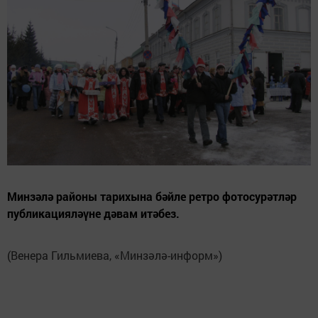
Минзәлә районы тарихына бәйле ретро фотосурәтләр
публикацияләүне дәвам итәбез.
(Венера Гильмиева, «Минзәлә-информ»)