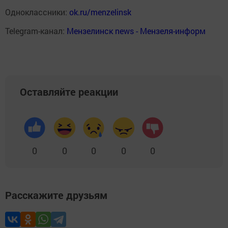
Одноклассники:
ok.ru/menzelinsk
Telegram-канал:
Мензелинск news - Мензеля-информ
Оставляйте реакции
0
0
0
0
0
Расскажите друзьям