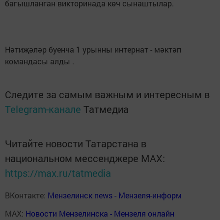
багышланган викторинада көч сынаштылар.
Нәтиҗәләр буенча 1 урынны интернат - мәктәп
командасы алды .
Следите за самым важным и интересным в
Telegram-канале
Татмедиа
Читайте новости Татарстана в
национальном мессенджере MАХ:
https://max.ru/tatmedia
ВКонтакте:
Мензелинск news - Мензеля-информ
MAX:
Новости Мензелинска - Мензеля онлайн