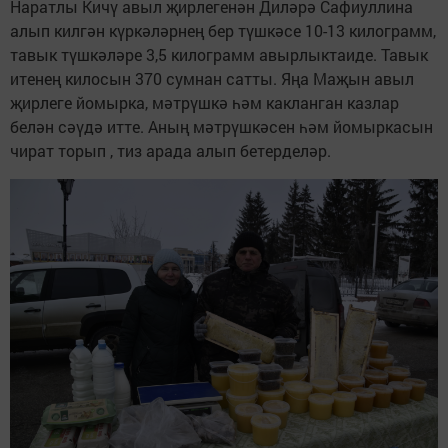
Наратлы Кичү авыл җирлегенән Диләрә Сафиуллина
алып килгән күркәләрнең бер түшкәсе 10-13 килограмм,
тавык түшкәләре 3,5 килограмм авырлыктаиде. Тавык
итенең килосын 370 сумнан сатты. Яңа Маҗын авыл
җирлеге йомырка, мәтрүшкә һәм какланган казлар
белән сәүдә итте. Аның мәтрүшкәсен һәм йомыркасын
чират торып , тиз арада алып бетерделәр.