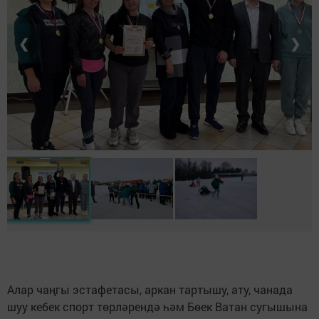
❮
❯
Алар чаңгы эстафетасы, аркан тартышу, ату, чанада
шуу кебек спорт төрләрендә һәм Бөек Ватан сугышына