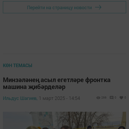
Перейти на страницу новости
КӨН ТЕМАСЫ
Минзәләнең асыл егетләре фронтка
машина җибәрделәр
Ильдус Шагиев,
1 март 2025 - 14:54
266
0
0