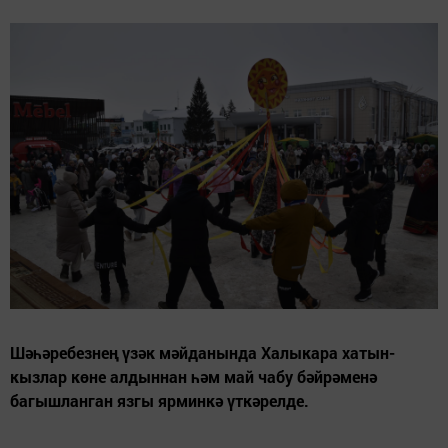
Шәһәребезнең үзәк мәйданында Халыкара хатын-
кызлар көне алдыннан һәм май чабу бәйрәменә
багышланган язгы ярминкә үткәрелде.