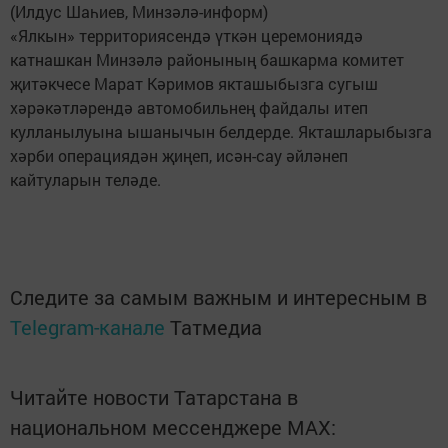
(Илдус Шаһиев, Минзәлә-информ)
«Ялкын» территориясендә үткән церемониядә
катнашкан Минзәлә районының башкарма комитет
җитәкчесе Марат Кәримов якташыбызга сугыш
хәрәкәтләрендә автомобильнең файдалы итеп
кулланылуына ышанычын белдерде. Якташларыбызга
хәрби операциядән җиңеп, исән-сау әйләнеп
кайтуларын теләде.
Следите за самым важным и интересным в
Telegram-канале
Татмедиа
Читайте новости Татарстана в
национальном мессенджере MАХ: