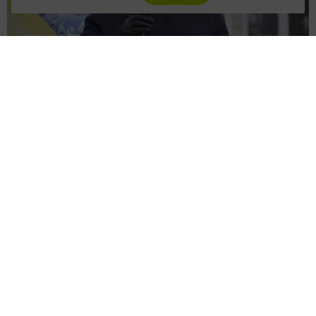
Май чабуда халык бергәләп әйлән-бәйлән дә йөреп
күңел ачты. Май чабу йоласы райондагы төрле
халыкларны берләштерде. Әлеге бәйрәм кышны озату
һәм яз килүне аңлата. Май чабуның үзенчәлекле
символы — кызарып пешкән коймак. Аңлашыла, Май
чабу бәйрәмендә халык күңел ачу һәм шул исәптән
кайнар коймак белән сыйланырга тиеш.