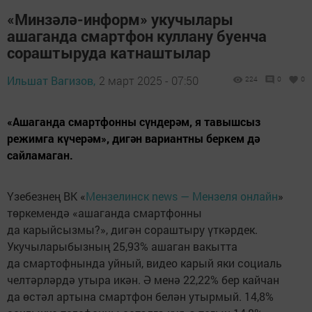
«Минзәлә-информ» укучылары
ашаганда смартфон куллану буенча
сораштыруда катнаштылар
Ильшат Вагизов,
2 март 2025 - 07:50
224
0
0
«Ашаганда смартфонны сүндерәм, я тавышсыз
режимга күчерәм», дигән вариантны беркем дә
сайламаган.
Үзебезнең ВК «
Мензелинск news — Мензеля онлайн
»
төркемендә «ашаганда смартфонны
да карыйсызмы?», дигән сораштыру үткәрдек.
Укучыларыбызның 25,93% ашаган вакытта
да смартофнында уйный, видео карый яки социаль
челтәрләрдә утыра икән. Ә менә 22,22% бер кайчан
да өстәл артына смартфон белән утырмый. 14,8%