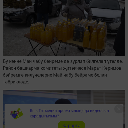
Бу көнне Май чабу бәйрәме дә зурлап билгеләп үтелде.
Район башкарма комитеты җитәкчесе Марат Кәримов
бәйрәмгә килүчеләрне Май чабу бәйрәме белән
тәбрикләде.
Яшь Татмедиа проектының яңа видеосын
карадыгызмы?
Карарга