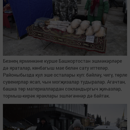
Безнең ярминкәне күрше Башкортостан эшмәкәрләре
дә яраталар, көнбагыш мае белән сату иттеләр.
Районыбызда кул эше осталары күп: бәйләү, чигү, төрле
сувенирлар ясап, чын могҗизалар тудыралар. Агачтан,
башка төр материаллардан сокландыргыч җиһазлар,
тормыш-кирәк яраклары эшләгәннәр дә байтак.