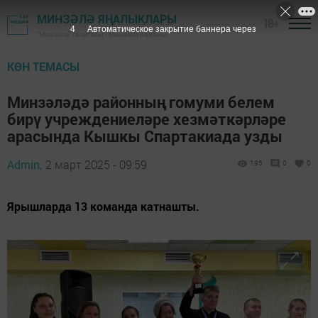
МИНЗӘЛӘ ЯҢАЛЫКЛАРЫ
18+
3
Автоматическое закрытие баннера через
"Минзәлә" газетасы - Минзәлә районы
КӨН ТЕМАСЫ
Минзәләдә районның гомуми белем
бирү учреждениеләре хезмәткәрләре
арасында Кышкы Спартакиада узды
Admin,
2 март 2025 - 09:59
195
0
0
Ярышларда 13 команда катнашты.