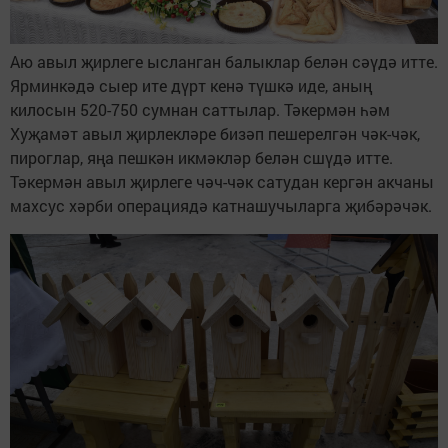
Аю авыл җирлеге ысланган балыклар белән сәүдә итте.
Ярминкәдә сыер ите дүрт кенә түшкә иде, аның
килосын 520-750 сумнан саттылар. Тәкермән һәм
Хуҗамәт авыл җирлекләре бизәп пешерелгән чәк-чәк,
пироглар, яңа пешкән икмәкләр белән сшүдә итте.
Тәкермән авыл җирлеге чәч-чәк сатудан кергән акчаны
махсус хәрби операциядә катнашучыларга җибәрәчәк.