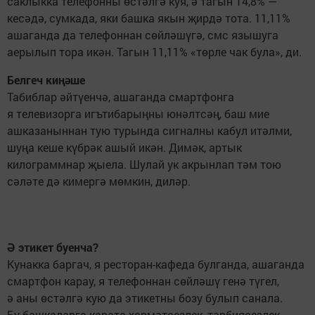
саклыкка телефонны өстәлгә куя, ә тагын 14,8% —
кесәдә, сумкада, яки башка якын җирдә тота. 11,11%
ашаганда да телефоннан сөйләшүгә, смс язышуга
аерылып тора икән. Тагын 11,11% «төрле чак була», ди.
Белгеч киңәше
Табиблар әйтүенчә, ашаганда смартфонга
я телевизорга игътибарыңны юнәлтсәң, баш мие
ашказаныннан тую турында сигналны кабул итәлми,
шуңа кеше күбрәк ашый икән. Димәк, артык
килограммнар җыела. Шулай ук акрынлап тәм тою
сәләте дә кимергә мөмкин, диләр.
Ә этикет буенча?
Кунакка баргач, я ресторан-кафеда булганда, ашаганда
смартфон карау, я телефоннан сөйләшү генә түгел,
ә аны өстәлгә кую да этикетны бозу булып санала.
Бу башкаларга карата хөрмәтсезлек, тәрбиясезлек