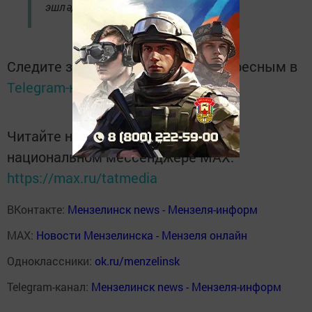
эшләделәр.
Следите за самым важным и интересным в
Telegram-канале
Татмедиа
Читайте новости Татарстана в
национальном мессенджере MАХ:
https://max.ru/tatmedia
ВКонтакте:
Мензелинск news - Мензеля-информ
MAX:
Новости Мензелинска - Мензеля онлайн
Одноклассники:
ok.ru/menzelinsk
Telegram-канал:
Мензелинск news - Мензеля-информ