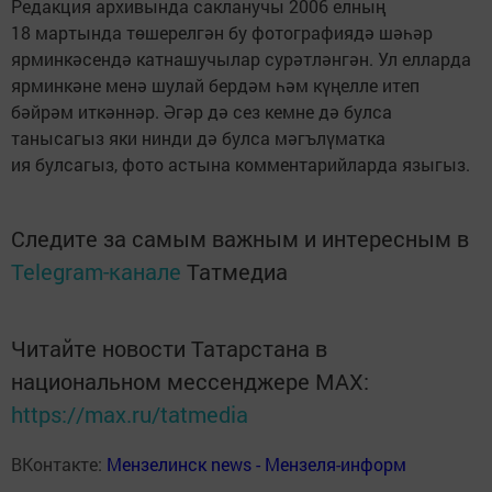
Редакция архивында сакланучы 2006 елның
18 мартында төшерелгән бу фотографиядә шәһәр
ярминкәсендә катнашучылар сурәтләнгән. Ул елларда
ярминкәне менә шулай бердәм һәм күңелле итеп
бәйрәм иткәннәр. Әгәр дә сез кемне дә булса
танысагыз яки нинди дә булса мәгълүматка
ия булсагыз, фото астына комментарийларда языгыз.
Следите за самым важным и интересным в
Telegram-канале
Татмедиа
Читайте новости Татарстана в
национальном мессенджере MАХ:
https://max.ru/tatmedia
ВКонтакте:
Мензелинск news - Мензеля-информ