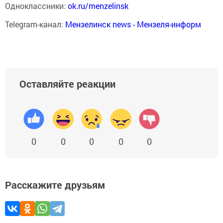
Одноклассники:
ok.ru/menzelinsk
Telegram-канал:
Мензелинск news - Мензеля-информ
Оставляйте реакции
0
0
0
0
0
Расскажите друзьям