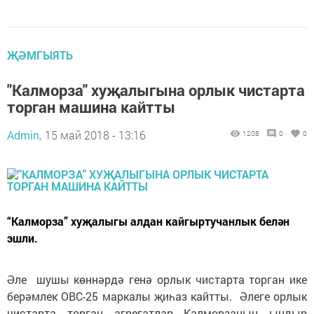
ҖӘМГЫЯТЬ
"Калморза" хуҗалыгына орлык чистарта
торган машина кайтты
Admin,
15 май 2018 - 13:16
1208
0
0
“Калморза” хуҗалыгы алдан кайгыртучанлык белән
эшли.
Әле шушы көннәрдә генә орлык чистарта торган ике
берәмлек ОВС-25 маркалы җиһаз кайтты. Әлеге орлык
чистарта торган агрегатлар Калморзаның ындыр