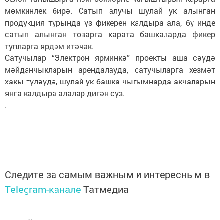
мөмкинлек бирә. Сатып алучы шулай ук алынган
продукция турында үз фикерен калдыра ала, бу инде
сатып алынган товарга карата башкаларда фикер
тупларга ярдәм итәчәк.
Сатучылар “Электрон ярминкә” проекты аша сәүдә
мәйданчыкларын арендалауда, сатучыларга хезмәт
хакы түләүдә, шулай ук башка чыгымнарда акчаларын
янга калдыра алалар дигән сүз.
.
Следите за самым важным и интересным в
Telegram-канале
Татмедиа