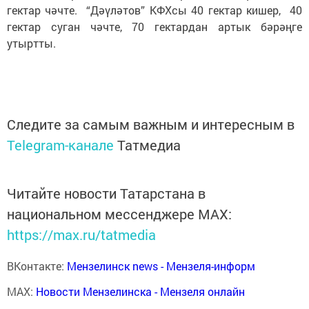
гектар чәчте. “Дәүләтов” КФХсы 40 гектар кишер, 40
гектар суган чәчте, 70 гектардан артык бәрәңге
утыртты.
Следите за самым важным и интересным в
Telegram-канале
Татмедиа
Читайте новости Татарстана в
национальном мессенджере MАХ:
https://max.ru/tatmedia
ВКонтакте:
Мензелинск news - Мензеля-информ
MAX:
Новости Мензелинска - Мензеля онлайн