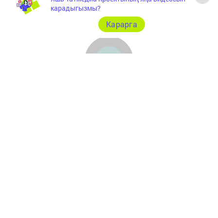
карадыгызмы?
Карарга
Документлар
Төрле темалар