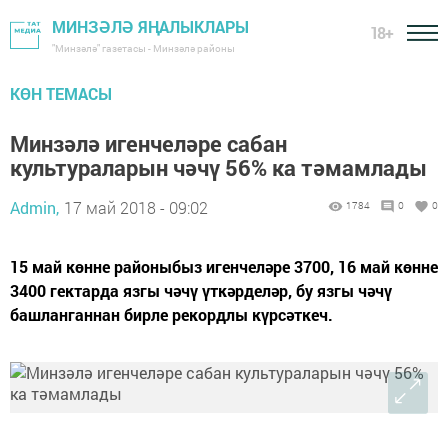
МИНЗӘЛӘ ЯҢАЛЫКЛАРЫ
18+
"Минзәлә" газетасы - Минзәлә районы
КӨН ТЕМАСЫ
Минзәлә игенчеләре сабан
культураларын чәчү 56% ка тәмамлады
Admin,
17 май 2018 - 09:02
1784
0
0
15 май көнне районыбыз игенчеләре 3700, 16 май көнне
3400 гектарда язгы чәчү үткәрделәр, бу язгы чәчү
башланганнан бирле рекордлы күрсәткеч.