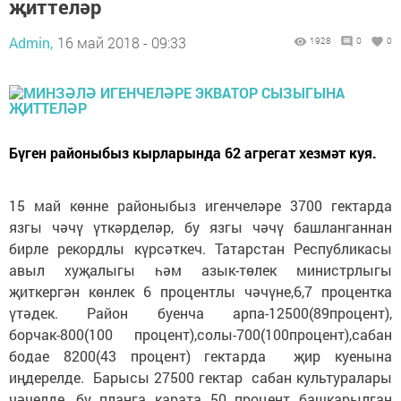
җиттеләр
Admin,
16 май 2018 - 09:33
1928
0
0
Бүген районыбыз кырларында 62 агрегат хезмәт куя.
15 май көнне районыбыз игенчеләре 3700 гектарда
язгы чәчү үткәрделәр, бу язгы чәчү башланганнан
бирле рекордлы күрсәткеч. Татарстан Республикасы
авыл хуҗалыгы һәм азык-төлек министрлыгы
җиткергән көнлек 6 процентлы чәчүне,6,7 процентка
үтәдек. Район буенча арпа-12500(89процент),
борчак-800(100 процент),солы-700(100процент),сабан
бодае 8200(43 процент) гектарда җир куенына
иңдерелде. Барысы 27500 гектар сабан культуралары
чәчелде, бу планга карата 50 процент башкарылган