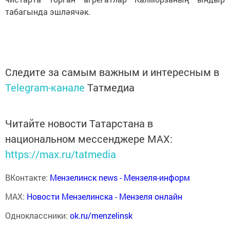
табагында эшләячәк.
Следите за самым важным и интересным в
Telegram-канале
Татмедиа
Читайте новости Татарстана в
национальном мессенджере MАХ:
https://max.ru/tatmedia
ВКонтакте:
Мензелинск news - Мензеля-информ
MAX:
Новости Мензелинска - Мензеля онлайн
Одноклассники:
ok.ru/menzelinsk