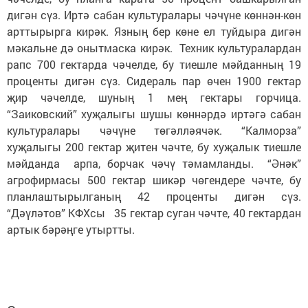
дигән сүз. Иртә сабан культуралары чәчүне көннән-көн
арттырырга кирәк. Язның бер көне ел туйдыра дигән
мәкальне дә онытмаска кирәк. Техник культуралардан
рапс 700 гектарда чәчелде, бу тиешле мәйданның 19
проценты дигән сүз. Сидераль пар өчен 1900 гектар
җир чәчелде, шуның 1 мең гектары горчица.
“Заиковский” хуҗалыгы шушы көннәрдә иртәгә сабан
культуралары чәчүне төгәлләячәк. “Калморза”
хуҗалыгы 200 гектар җитен чәчте, бу хуҗалык тиешле
мәйданда арпа, борчак чәчү тәмамланды. “Әнәк”
агрофирмасы 500 гектар шикәр чөгендере чәчте, бу
планлаштырылганың 42 проценты дигән сүз.
“Дәүләтов” КФХсы 35 гектар суган чәчте, 40 гектардан
артык бәрәңге утыртты.