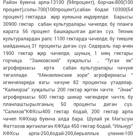
Район буенча арпа-13100 (94процент), борчак-800(100
процент),солы-700(100процент),сабан бодае 10300(54
процент) гектарда җир куенына иңдерелде. Барысы
30900 гектар сабан культуралары чәчелде, бу планга
карата 56 процент башкарылган дигән сүз. Техник
культуралардан рапс 1100 гектарда чәчелде, бу тиешле
мәйданның 31 проценты дигән сүз. Сидераль пар өчен
1900 гектар җир чәчелде, шуның 1 мең гектары
горчица. “Заиковский” хуҗалыгы , “Туган як”
агрофирмасы иртә сабан культуралары чәчүне
төгәлләде. “Мензелинские зори” агрофирмасы “
игенчеләредә язгы чәчүне 82 процентка үтәделәр.
“Калморза” хуҗалыгы 200 гектар җитен чәчте. “Әнәк”
агрофирмасы 600 гектар шикәр чөгендере чәчте, бу
планлаштырылганың 50 проценты дигән сүз.
“Салихов”КФХсы400 гектар бодай, 200 гектар арпа
чәчеп КФХлар буенча алда бара. Шулай ук Мәгъсүм
Фаттахов җитәкләгән КФХда 450 гектар бодай, “Ильнур”
КФХсы арпа-250,бодай-200,берьеллык үләнне-100