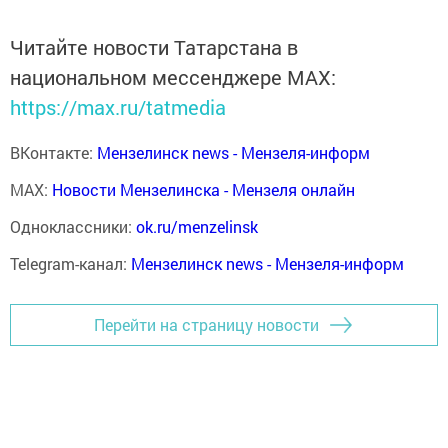
Читайте новости Татарстана в
национальном мессенджере MАХ:
https://max.ru/tatmedia
ВКонтакте:
Мензелинск news - Мензеля-информ
MAX:
Новости Мензелинска - Мензеля онлайн
Одноклассники:
ok.ru/menzelinsk
Telegram-канал:
Мензелинск news - Мензеля-информ
Перейти на страницу новости