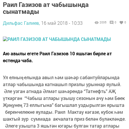
Раил Газизов ат чабышында
сынатмады
Дильфас Галиев,
16 май 2018 - 10:33
2035
0
0
Аю авылы егете Раил Газизов 10 яшьтән бирле ат
өстендә чаба.
Ул елның-елында авыл һәм шәһәр сабантуйларында
атлар чабышында катнашып призлы урыннар яулый.
Әле узган атнада Әлмәт шәһәрендә “Татнефть” АҖ
үткәргән “Чабыш атлары узышу сезонын ачу һәм Бөек
Җиңүнең 73 еллыгына” багышлап уздырылган ярышта
беренчелекне яулады. Раил Мактау кәгазе, кубок һәм
шактый зур суммада акчалата приз белән бүләкләнде.
Әлеге узышта 3 яшьтән югары булган татар атлары