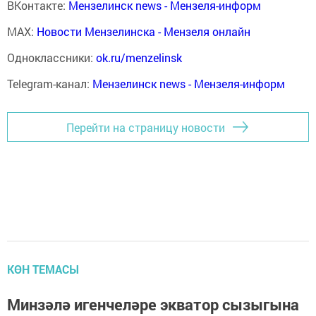
ВКонтакте:
Мензелинск news - Мензеля-информ
MAX:
Новости Мензелинска - Мензеля онлайн
Одноклассники:
ok.ru/menzelinsk
Telegram-канал:
Мензелинск news - Мензеля-информ
Перейти на страницу новости
КӨН ТЕМАСЫ
Минзәлә игенчеләре экватор сызыгына