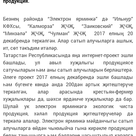
продукция.
Безнең районда “Электрон ярминкә” дә “Ильнур”
КФХсы, “Калморза” ҖЧҖ, “Заиковский” ҖЧҖ,
“Минзәлә” ҖЧҖ, “Чулман” ҖЧҖ 2017 елның 20
декабрендә теркәлгән. Алар сатып алучыларга ашлык,
ит, сөт тәкъдим итәләр.
Татарстан Республикасында яңа интернет-проект эшли
башлады, ул авыл хуҗалыгы продукциясе
сатучыларын һәм аны сатып алучыларын берләштерә.
Әлеге проект 2017 елның декабрендә эшли башлады
һәм бүгенге көндә анда 200дән артык җитештерүче
теркәлгән, алар арасында крестьян-фермер
хуҗалыклары да, шәхси ярдәмче хуҗалыклар да бар.
Шулай ук электрон ярминкәгә экологик чиста
продукция, хәләл продукция җитештерүчеләр дә
теркәлә алалар. Электрон ярминкә мәйданчыгы сатып
алучыларга өйдән чыкмыйча гына кирәкле продукция
белән танышырга һәм бәяләрне чагыштырып карарга