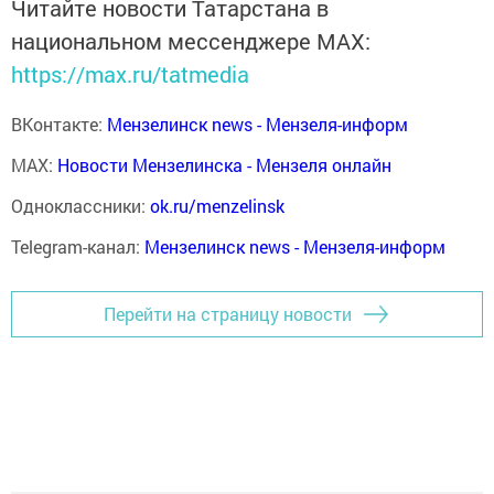
Читайте новости Татарстана в
национальном мессенджере MАХ:
https://max.ru/tatmedia
ВКонтакте:
Мензелинск news - Мензеля-информ
MAX:
Новости Мензелинска - Мензеля онлайн
Одноклассники:
ok.ru/menzelinsk
Telegram-канал:
Мензелинск news - Мензеля-информ
Перейти на страницу новости