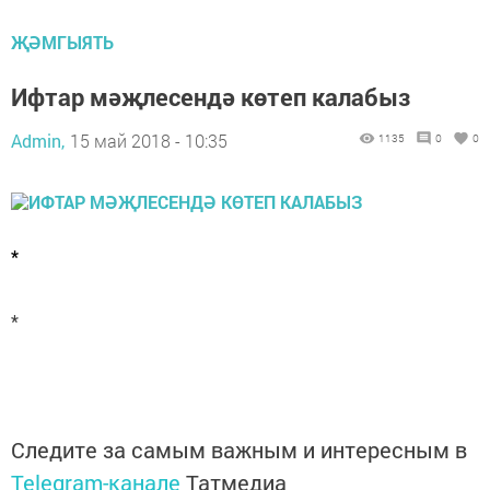
ҖӘМГЫЯТЬ
Ифтар мәҗлесендә көтеп калабыз
Admin,
15 май 2018 - 10:35
1135
0
0
*
*
Следите за самым важным и интересным в
Telegram-канале
Татмедиа