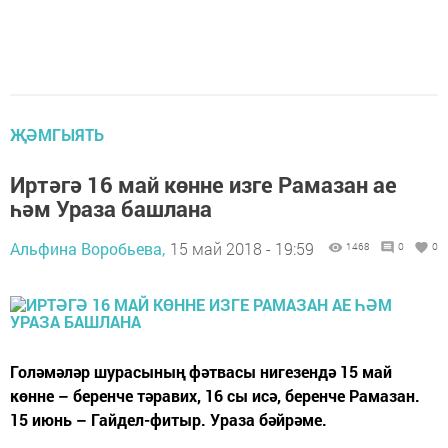
ҖӘМГЫЯТЬ
Иртәгә 16 май көнне изге Рамазан ае
һәм Ураза башлана
Альфина Воробьева,
15 май 2018 - 19:59
1468
0
0
Голәмәләр шурасының фәтвасы нигезендә 15 май
көнне – беренче тәравих, 16 сы исә, беренче Рамазан.
15 июнь – Гайдел-фитыр. Ураза бәйрәме.