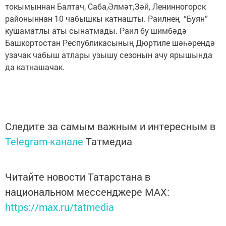
токымыннан Балтач, Саба,Әлмәт,Зәй, Ленинногорск
районыннан 10 чабышкы катнашты. Раилнең “Буян”
кушаматлы аты сынатмады. Раил бу шимбәдә
Башкортостан Республикасының Дюртиле шәһәрендә
узачак чабыш атлары узышу сезонын ачу ярышында
да катнашачак.
Следите за самым важным и интересным в
Telegram-канале
Татмедиа
Читайте новости Татарстана в
национальном мессенджере MАХ:
https://max.ru/tatmedia