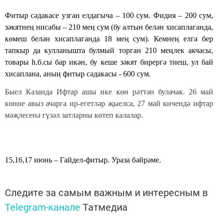
Фитыр сәдакасе узган елдагыча – 100 сум. Фидия – 200 сум,
зәкятнең нисабы – 210 мең сум (бу алтын белән хисаплаганда,
көмеш белән хисаплаганда 18 мең сум). Кемнең елга бер
тапкыр да кулланышта булмый торган 210 меңлек акчасы,
товары һ.б.сы бар икән, бу кеше зәкят бирергә тиеш, ул бай
хисаплана, аның фитыр сәдакасы - 600 сум.
Быел Казанда Ифтар ашы ике көн рәттән булачак. 26 май
көнне авыз ачарга ир-егетләр җыелса, 27 май кичендә ифтар
мәҗлесенә гүзәл затларны көтеп калалар.
15,16,17 июнь – Гайдел-фитыр. Ураза бәйрәме.
Следите за самым важным и интересным в
Telegram-канале
Татмедиа