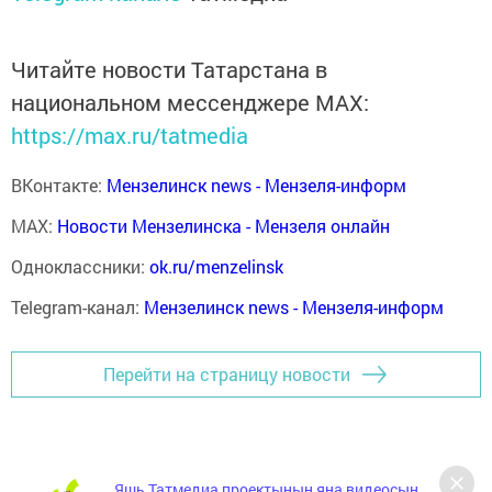
Читайте новости Татарстана в
национальном мессенджере MАХ:
https://max.ru/tatmedia
ВКонтакте:
Мензелинск news - Мензеля-информ
MAX:
Новости Мензелинска - Мензеля онлайн
Одноклассники:
ok.ru/menzelinsk
Telegram-канал:
Мензелинск news - Мензеля-информ
Перейти на страницу новости
Яшь Татмедиа проектының яңа видеосын