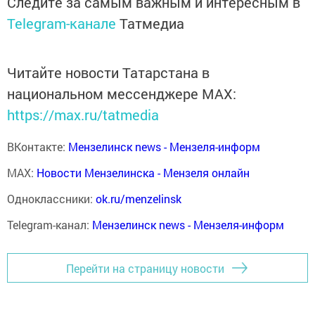
Следите за самым важным и интересным в
Telegram-канале
Татмедиа
Читайте новости Татарстана в
национальном мессенджере MАХ:
https://max.ru/tatmedia
ВКонтакте:
Мензелинск news - Мензеля-информ
MAX:
Новости Мензелинска - Мензеля онлайн
Одноклассники:
ok.ru/menzelinsk
Telegram-канал:
Мензелинск news - Мензеля-информ
Перейти на страницу новости