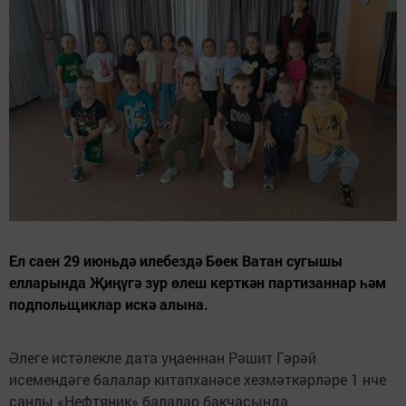
Ел саен 29 июньдә илебездә Бөек Ватан сугышы
елларында Җиңүгә зур өлеш керткән партизаннар һәм
подпольщиклар искә алына.
Әлеге истәлекле дата уңаеннан Рәшит Гәрәй
исемендәге балалар китапханәсе хезмәткәрләре 1 нче
санлы «Нефтяник» балалар бакчасында