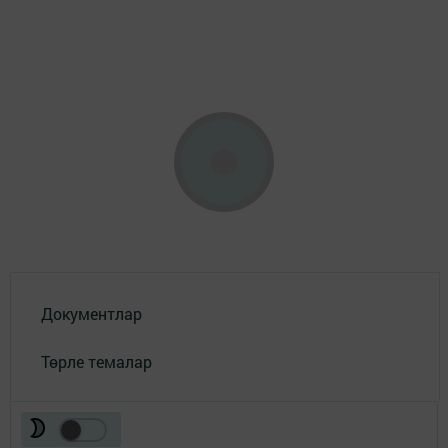
Документлар
Төрле темалар