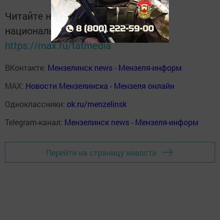
Читайте новости Татарстана в
национальном мессенджере MАХ:
https://max.ru/tatmedia
ВКонтакте:
Мензелинск news - Мензеля-информ
MAX:
Новости Мензелинска - Мензеля онлайн
Одноклассники:
ok.ru/menzelinsk
Telegram-канал:
Мензелинск news - Мензеля-информ
Перейти на страницу новости