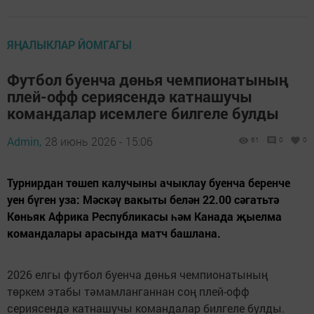
ЯҢАЛЫКЛАР ЙОМГАГЫ
Футбол буенча дөнья чемпионатының
плей-офф сериясендә катнашучы
командалар исемлеге билгеле булды
Admin,
28 июнь 2026 - 15:06
61
0
0
Турнирдан төшеп калучыны ачыклау буенча беренче
уен бүген уза: Мәскәү вакыты белән 22.00 сәгатьтә
Көньяк Африка Республикасы һәм Канада җыелма
командалары арасында матч башлана.
2026 елгы футбол буенча дөнья чемпионатының
төркем этабы тәмамланганнан соң плей-офф
сериясендә катнашучы командалар билгеле булды.