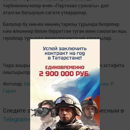
тәрбияләнүчеләр өчен «Партизан сукмагы» дип
аталган батырлык сәгате үткәрделәр.
Балалар бу мөһим көннең тарихы турында белделәр
һәм өлкәннәр белән беррәттән туган илне саклаган яшь
геройлар турында видеопрезентация карадылар.
Чара ахырында балалар өчен мавыктыргыч эстафета
оештырылды.
Фотолар:
Мензелинская детская библиотека им. Р.
Гарая
Следите за самым важным и интересным в
Telegram-канале
Татмедиа