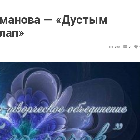
хманова — «Дустым
лап»
380
0