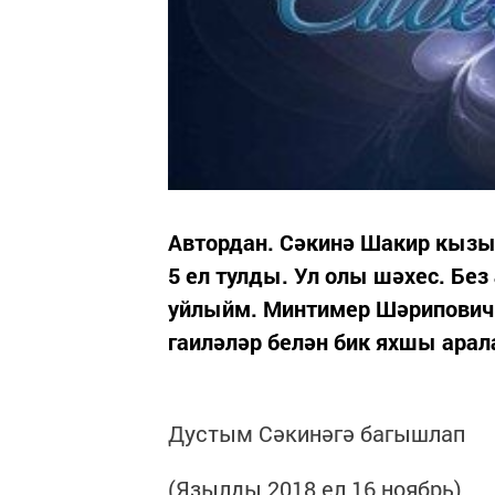
Автордан. Сәкинә Шакир кыз
5 ел тулды. Ул олы шәхес. Бе
уйлыйм. Минтимер Шәрипович 
гаиләләр белән бик яхшы ара
Дустым Сәкинәгә багышлап
(Язылды 2018 ел 16 ноябрь)