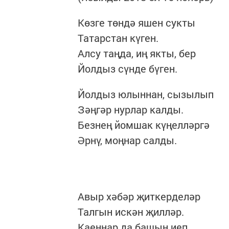
Көзге төндә яшен сукты
Татарстан күген.
Алсу таңда, иң якты, бер
Йолдыз сүнде бүген.
Йолдыз юлыннан, сызылып
Зәңгәр нурлар калды.
Безнең йомшак күңелләргә
Әрнү, моңнар салды.
Авыр хәбәр җиткерделәр
Талгын искән җилләр.
Каеннар да башын иеп