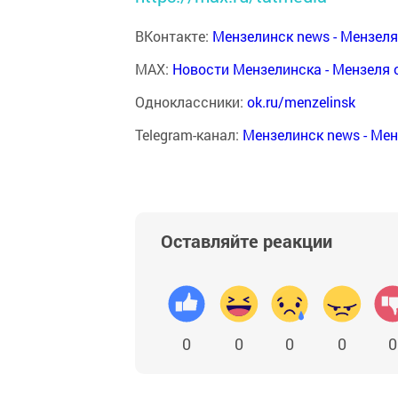
ВКонтакте:
Мензелинск news - Мензел
MAX:
Новости Мензелинска - Мензеля 
Одноклассники:
ok.ru/menzelinsk
Telegram-канал:
Мензелинск news - Ме
Оставляйте реакции
0
0
0
0
0