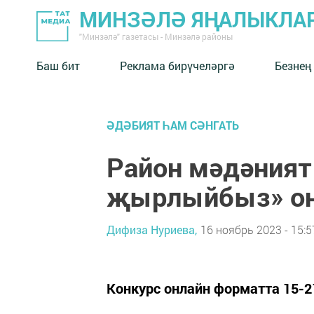
МИНЗӘЛӘ ЯҢАЛЫКЛА
"Минзәлә" газетасы - Минзәлә районы
Баш бит
Реклама бирүчеләргә
Безнең
ӘДӘБИЯТ ҺАМ СӘНГАТЬ
Район мәдәният 
җырлыйбыз» он
Дифиза Нуриева,
16 ноябрь 2023 - 15:5
Конкурс онлайн форматта 15-2