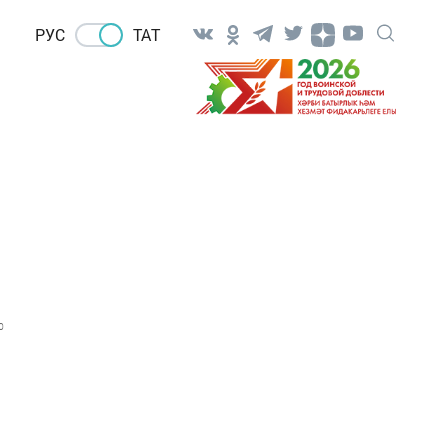
РУС
ТАТ
0