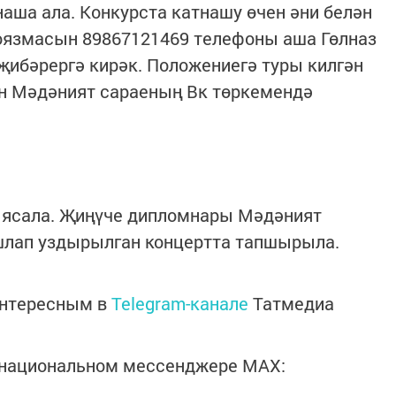
наша ала. Конкурста катнашу өчен әни белән
оязмасын 89867121469 телефоны аша Гөлназ
ибәрергә кирәк. Положениегә туры килгән
н Мәдәният сараеның Вк төркемендә
ә ясала. Җиңүче дипломнары Мәдәният
шлап уздырылган концертта тапшырыла.
интересным в
Telegram-канале
Татмедиа
в национальном мессенджере MАХ: