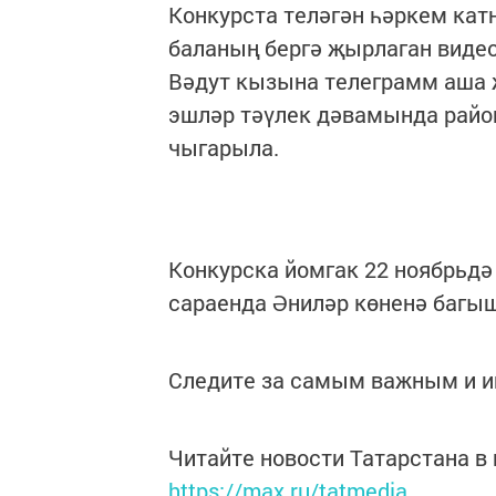
Конкурста теләгән һәркем кат
баланың бергә җырлаган виде
Вәдут кызына телеграмм аша җ
эшләр тәүлек дәвамында райо
чыгарыла.
Конкурска йомгак 22 ноябрьд
сараенда Әниләр көненә багы
Следите за самым важным и 
Читайте новости Татарстана 
https://max.ru/tatmedia