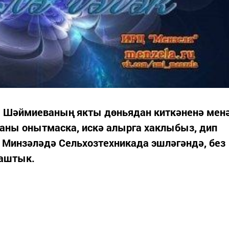
ы Шәймиеваның якты дөньядан киткәненә мен
з аны онытмаска, искә алырга хаклыбыз, дип
Минзәләдә Сельхозтехникада эшләгәндә, без
лаштык.