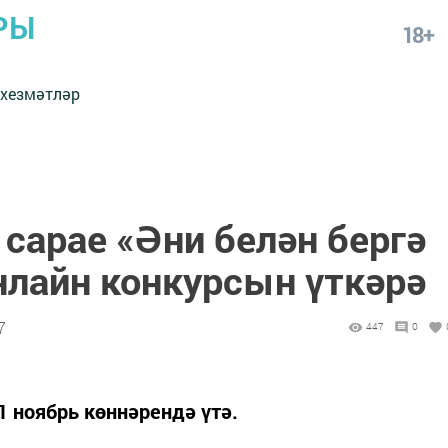
РЫ
18+
 хезмәтләр
сарае «Әни белән бергә
лайн конкурсын үткәрә
7
447
0
1 ноябрь көннәрендә үтә.