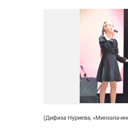
(Дифиза Нуриева, «Минзәлә-и