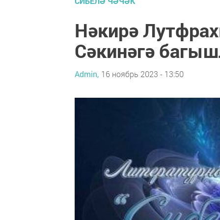
СИБЕЛӘ ЧӘЧӘК
Нәкирә Лутфра
Сәкинәгә багыш
Admin,
16 ноябрь 2023 - 13:50