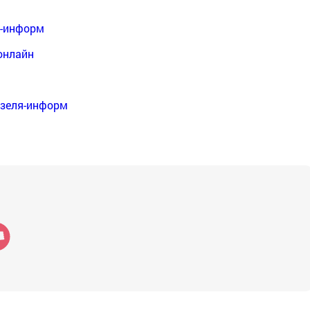
я-информ
онлайн
нзеля-информ