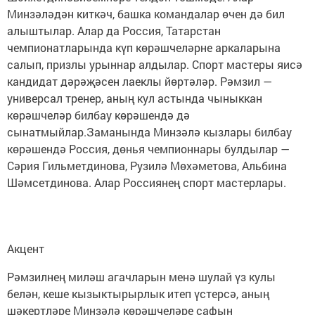
Минзәләдән киткәч, башка командалар өчен дә бил
алыштылар. Алар да Россия, Татарстан
чемпионатларында күп көрәшчеләрне аркаларына
салып, призлы урыннар алдылар. Спорт мастеры яисә
кандидат дәрәҗәсен лаеклы йөртәләр. Рәмзил —
универсал тренер, аның кул астында чыныккан
көрәшчеләр билбау көрәшендә дә
сынатмыйлар.Заманында Минзәлә кызлары билбау
көрәшендә Россия, дөнья чемпионнары булдылар —
Сәрия Гильметдинова, Рузилә Мөхәметова, Альбина
Шәмсетдинова. Алар Россиянең спорт мастерлары.
Акцент
Рәмзилнең миләш агачларын менә шулай үз кулы
белән, кеше кызыктырырлык итеп үстерсә, аның
шәкертләре Минзәлә көрәшчеләре сафын