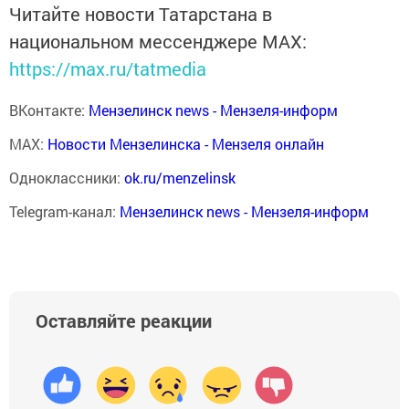
Читайте новости Татарстана в
национальном мессенджере MАХ:
https://max.ru/tatmedia
ВКонтакте:
Мензелинск news - Мензеля-информ
MAX:
Новости Мензелинска - Мензеля онлайн
Одноклассники:
ok.ru/menzelinsk
Telegram-канал:
Мензелинск news - Мензеля-информ
Оставляйте реакции