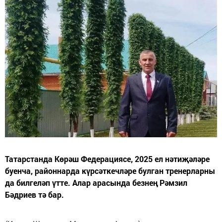
Татарстанда Көрәш Федерациясе, 2025 ел нәтиҗәләре
буенча, районнарда күрсәткечләре булган тренерларны
да билгеләп үтте. Алар арасында безнең Рәмзил
Бәдриев тә бар.