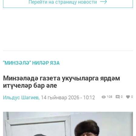
Перейти на страницу новости
"МИНЗӘЛӘ" НИЛӘР ЯЗА
Минзәләдә газета укучыларга ярдәм
итүчеләр бар әле
Ильдус Шагиев,
14 гыйнвар 2026 - 10:12
108
0
0