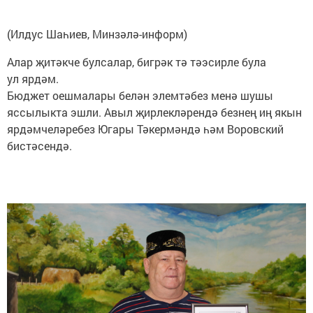
(Илдус Шаһиев, Минзәлә-информ)
Алар җитәкче булсалар, бигрәк тә тәэсирле була
ул ярдәм.
Бюджет оешмалары белән элемтәбез менә шушы
яссылыкта эшли. Авыл җирлекләрендә безнең иң якын
ярдәмчеләребез Югары Тәкермәндә һәм Воровский
бистәсендә.