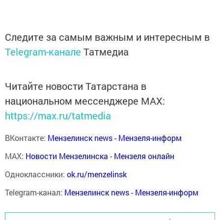
Следите за самым важным и интересным в
Telegram-канале
Татмедиа
Читайте новости Татарстана в
национальном мессенджере MАХ:
https://max.ru/tatmedia
ВКонтакте:
Мензелинск news - Мензеля-информ
MAX:
Новости Мензелинска - Мензеля онлайн
Одноклассники:
ok.ru/menzelinsk
Telegram-канал:
Мензелинск news - Мензеля-информ