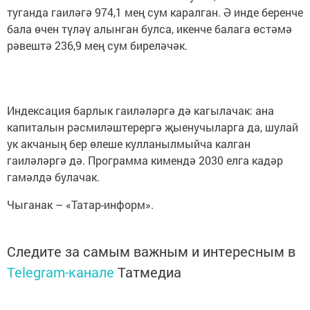
туганда гаиләгә 974,1 мең сум каралган. Ә инде беренче
бала өчен түләү алынган булса, икенче балага өстәмә
рәвештә 236,9 мең сум биреләчәк.
Индексация барлык гаиләләргә дә кагылачак: ана
капиталын рәсмиләштерергә җыенучыларга да, шулай
ук акчаның бер өлеше кулланылмыйча калган
гаиләләргә дә. Программа кимендә 2030 елга кадәр
гамәлдә булачак.
Чыганак – «Татар-информ».
Следите за самым важным и интересным в
Telegram-канале
Татмедиа