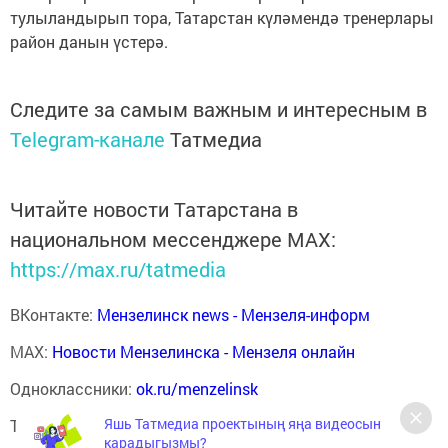
тулыландырып тора, Татарстан күләмендә тренерлары
район данын үстерә.
Следите за самым важным и интересным в
Telegram-канале
Татмедиа
Читайте новости Татарстана в
национальном мессенджере MАХ:
https://max.ru/tatmedia
ВКонтакте:
Мензелинск news - Мензеля-информ
MAX:
Новости Мензелинска - Мензеля онлайн
Одноклассники:
ok.ru/menzelinsk
Яшь Татмедиа проектының яңа видеосын
Telegram-канал:
Мензелинск news - Мензеля-информ
карадыгызмы?