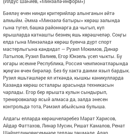
(Илдус Шаһиев, «Минзәлә-информ»)
Бәяләү өчен нинди критерийлар алынганын әйтә
алмыйм. Әмма «Минзәлә батыры» көрәш залында
гына түгел, башка районнарга да чыгып, күп
ярышларда катнашты безнең яшь көрәшчеләр. Соңгы
елда гына Минзәләдә көрәш буенча дүрт спорт
мастерлыгына кандидат — Рузил Мокимов, Динар
Латыпов, Рузил Вәлиев, Егор Юнзель үсеп чыкты. Бу
югары исемне Республика, Россия чемпионатларында
җиңгән өчен бирәләр. Без бу хакта даими язып бардык.
Рузил яшьтәшләре ял иткәндә, кышкы каникулларда
Казанда көрәш осталары арасында техникасын
чарлады. Егор бер ярышта кулын сындырып,
тренировкалар ясый алмаса да, залда энесен
контрольдә тота, Рәмзил абыйсына булыша.
Алдагы елларда көрәшчеләребез Марат Харисов,
Айдар Фаттахов, Линар Мусин, Ришат Камалов, Ренат
Шәйхетдиновисемнәре телдән төшмәде. Алар