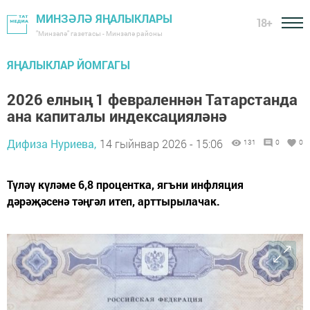
МИНЗӘЛӘ ЯҢАЛЫКЛАРЫ
18+
"Минзәлә" газетасы - Минзәлә районы
ЯҢАЛЫКЛАР ЙОМГАГЫ
2026 елның 1 февраленнән Татарстанда
ана капиталы индексацияләнә
Дифиза Нуриева,
14 гыйнвар 2026 - 15:06
131
0
0
Түләү күләме 6,8 процентка, ягъни инфляция
дәрәҗәсенә тәңгәл итеп, арттырылачак.