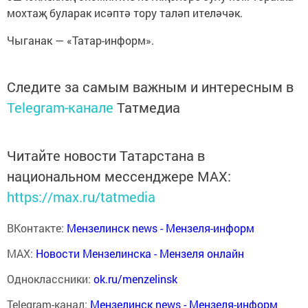
мохтаҗ буларак исәптә тору таләп ителәчәк.
Чыганак — «Татар-информ».
Следите за самым важным и интересным в
Telegram-канале
Татмедиа
Читайте новости Татарстана в
национальном мессенджере MАХ:
https://max.ru/tatmedia
ВКонтакте:
Мензелинск news - Мензеля-информ
MAX:
Новости Мензелинска - Мензеля онлайн
Одноклассники:
ok.ru/menzelinsk
Telegram-канал:
Мензелинск news - Мензеля-информ