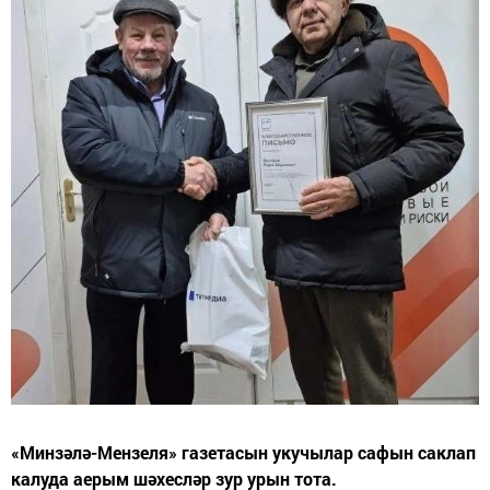
«Минзәлә-Мензеля» газетасын укучылар сафын саклап
калуда аерым шәхесләр зур урын тота.