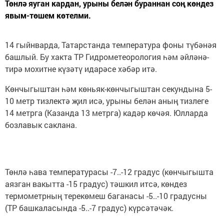
Төнлә яуган кардан, урыны белән бураннан соң көндез
явым-төшем көтелми.
14 гыйнварда, Татарстанда температура фоны түбәнәя
башлый. Бу хакта ТР Гидрометеорология һәм әйләнә-
тирә мохитне күзәтү идарәсе хәбәр итә.
Көнчыгыштан һәм көньяк-көнчыгыштан секундына 5-
10 метр тизлектә җил исә, урыны белән аның тизлеге
14 метрга (Казанда 13 метрга) кадәр көчәя. Юлларда
бозлавык саклана.
Төнлә һава температурасы -7..-12 градус (көнчыгышта
аязган вакытта -15 градус) тәшкил итсә, көндез
термометрның терекөмеш баганасы -5..-10 градусны
(ТР башкаласында -5..-7 градус) күрсәтәчәк.