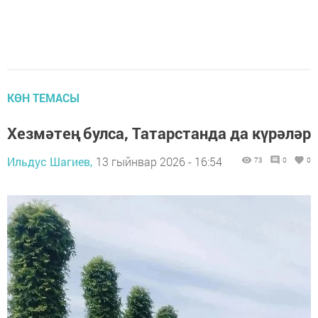
КӨН ТЕМАСЫ
Хезмәтең булса, Татарстанда да күрәләр
Ильдус Шагиев,
13 гыйнвар 2026 - 16:54
73
0
0