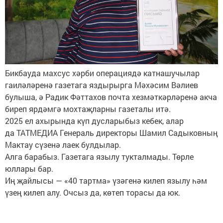
Бикбауда махсус хәрби операциядә катнашучылар
гаиләләренә газетага яздырырга Мәхәсим Вәлиев
булыша, ә Радик Фәттахов почта хезмәткәрләренә акча
биреп ярдәмгә мохтаҗларны газеталы итә.
2025 ел ахырында күп дусларыбыз кебек, алар
да ТАТМЕДИА Генераль директоры Шамил Садыковның
Мактау сүзенә лаек булдылар.
Алга барабыз. Газетага язылу тукталмады. Төрле
юллары бар.
Иң җайлысы — «40 тартма» үзәгенә килеп язылу һәм
үзең килеп алу. Очсыз да, көтеп торасы да юк.