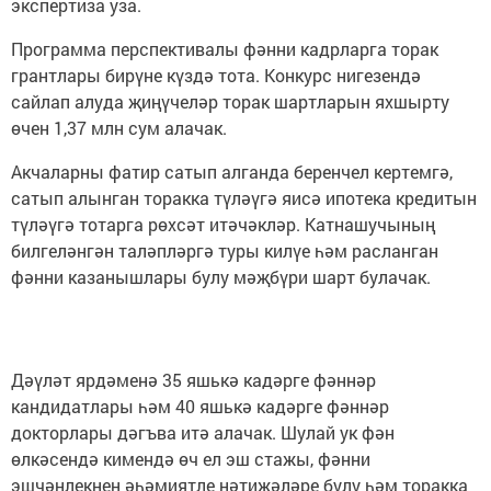
экспертиза уза.
Программа перспективалы фәнни кадрларга торак
грантлары бирүне күздә тота. Конкурс нигезендә
сайлап алуда җиңүчеләр торак шартларын яхшырту
өчен 1,37 млн сум алачак.
Акчаларны фатир сатып алганда беренчел кертемгә,
сатып алынган торакка түләүгә яисә ипотека кредитын
түләүгә тотарга рөхсәт итәчәкләр. Катнашучының
билгеләнгән таләпләргә туры килүе һәм расланган
фәнни казанышлары булу мәҗбүри шарт булачак.
Дәүләт ярдәменә 35 яшькә кадәрге фәннәр
кандидатлары һәм 40 яшькә кадәрге фәннәр
докторлары дәгъва итә алачак. Шулай ук фән
өлкәсендә кимендә өч ел эш стажы, фәнни
эшчәнлекнең әһәмиятле нәтиҗәләре булу һәм торакка