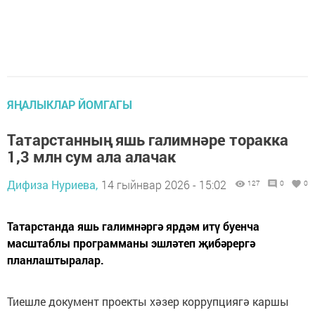
ЯҢАЛЫКЛАР ЙОМГАГЫ
Татарстанның яшь галимнәре торакка
1,3 млн сум ала алачак
Дифиза Нуриева,
14 гыйнвар 2026 - 15:02
127
0
0
Татарстанда яшь галимнәргә ярдәм итү буенча
масштаблы программаны эшләтеп җибәрергә
планлаштыралар.
Тиешле документ проекты хәзер коррупциягә каршы