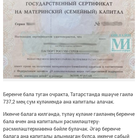
Беренче бала туган очракта, Татарстанда яшәүче гаилә
737,2 мең сум күләмендә ана капиталы алачак.
Икенче балага килгәндә, түләү күләме гаиләнең беренче
бала өчен ана капиталын рәсмиләштерү-
рәсмиләштермәвенә бәйле булачак. Әгәр беренче
балага ана капиталы алынмаган булса, икенче сабый