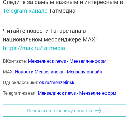
Следите за самым важным и интересным в
Telegram-канале
Татмедиа
Читайте новости Татарстана в
национальном мессенджере MАХ:
https://max.ru/tatmedia
ВКонтакте:
Мензелинск news - Мензеля-информ
MAX:
Новости Мензелинска - Мензеля онлайн
Одноклассники:
ok.ru/menzelinsk
Telegram-канал:
Мензелинск news - Мензеля-информ
Перейти на страницу новости