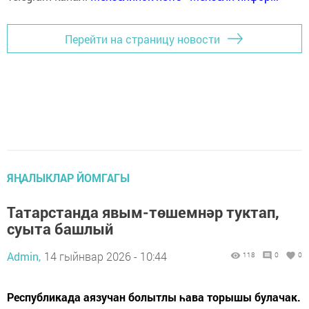
Перейти на страницу новости
ЯҢАЛЫКЛАР ЙОМГАГЫ
Татарстанда явым-төшемнәр туктап,
суыта башлый
Admin,
14 гыйнвар 2026 - 10:44
118
0
0
Республикада аязучан болытлы һава торышы булачак.