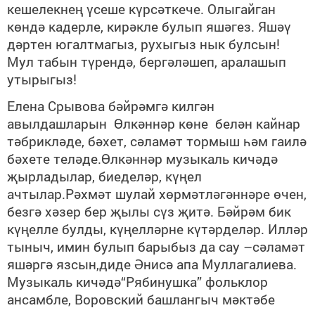
кешелекнең үсеше күрсәткече. Олыгайган
көндә кадерле, кирәкле булып яшәгез. Яшәү
дәртен югалтмагыз, рухыгыз нык булсын!
Мул табын түрендә, бергәләшеп, аралашып
утырыгыз!
Елена Срывова бәйрәмгә килгән
авылдашларын Өлкәннәр көне белән кайнар
тәбрикләде, бәхет, сәламәт тормыш һәм гаилә
бәхете теләде.Өлкәннәр музыкаль кичәдә
җырладылар, биеделәр, күңел
ачтылар.Рәхмәт шулай хөрмәтләгәннәре өчен,
безгә хәзер бер җылы сүз җитә. Бәйрәм бик
күңелле булды, күңелләрне күтәрделәр. Илләр
тыныч, имин булып барыбыз да сау –сәламәт
яшәргә язсын,диде Әнисә апа Муллагалиева.
Музыкаль кичәдә“Рябинушка” фольклор
ансамбле, Воровский башлангыч мәктәбе