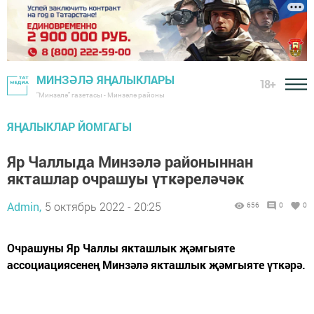
МИНЗӘЛӘ ЯҢАЛЫКЛАРЫ
18+
"Минзәлә" газетасы - Минзәлә районы
ЯҢАЛЫКЛАР ЙОМГАГЫ
Яр Чаллыда Минзәлә районыннан
якташлар очрашуы үткәреләчәк
Admin,
5 октябрь 2022 - 20:25
656
0
0
Очрашуны Яр Чаллы якташлык җәмгыяте
ассоциациясенең Минзәлә якташлык җәмгыяте үткәрә.