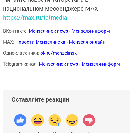
национальном мессенджере MАХ:
https://max.ru/tatmedia
ВКонтакте:
Мензелинск news - Мензеля-информ
MAX:
Новости Мензелинска - Мензеля онлайн
Одноклассники:
ok.ru/menzelinsk
Telegram-канал:
Мензелинск news - Мензеля-информ
Оставляйте реакции