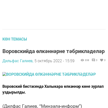
КӨН ТЕМАСЫ
Воровскийда өлкәннәрне тәбрикләделәр
Дильфас Галиев,
5 октябрь 2022 - 15:59
338
0
0
Воровский бистәсендә Халыкара өлкәннәр көне зурлап
уздырылды.
(Дилфас Галиев, “Минзәлә-информ”)