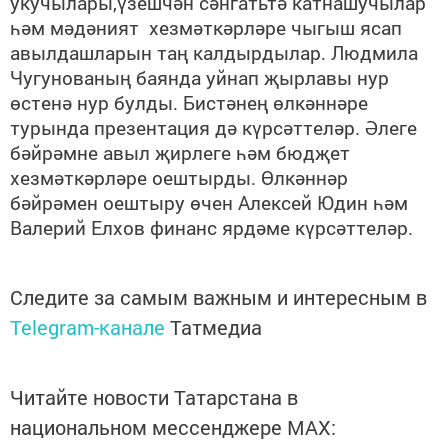
укучылары,үзешчән сәнгатьтә катнашучылар
һәм мәдәният хезмәткәрләре чыгыш ясап
авылдашларын таң калдырдылар. Людмила
Чугунованың баянда уйнап җырлавы нур
өстенә нур булды. Бистәнең өлкәннәре
турында презентация дә күрсәттеләр. Әлеге
бәйрәмне авыл җирлеге һәм бюдҗет
хезмәткәрләре оештырды. Өлкәннәр
бәйрәмен оештыру өчен Алексей Юдин һәм
Валерий Елхов финанс ярдәме күрсәттеләр.
Следите за самым важным и интересным в
Telegram-канале
Татмедиа
Читайте новости Татарстана в
национальном мессенджере MАХ: