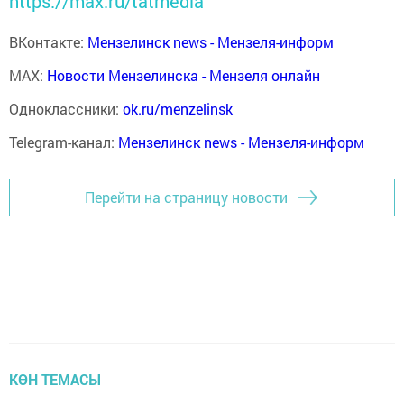
https://max.ru/tatmedia
ВКонтакте:
Мензелинск news - Мензеля-информ
MAX:
Новости Мензелинска - Мензеля онлайн
Одноклассники:
ok.ru/menzelinsk
Telegram-канал:
Мензелинск news - Мензеля-информ
Перейти на страницу новости
КӨН ТЕМАСЫ