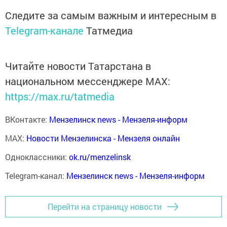
Следите за самым важным и интересным в
Telegram-канале
Татмедиа
Читайте новости Татарстана в
национальном мессенджере MАХ:
https://max.ru/tatmedia
ВКонтакте:
Мензелинск news - Мензеля-информ
MAX:
Новости Мензелинска - Мензеля онлайн
Одноклассники:
ok.ru/menzelinsk
Telegram-канал:
Мензелинск news - Мензеля-информ
Перейти на страницу новости