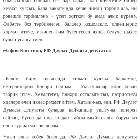
бакчасыннан башлап сез һәр балага бар көчегезне биреп
хезмәт куясыз. Бала вакытында кеше нинди тәрбия ала, ни
рәвешле тәрбияләнә – үсеп җиткәч бу анда ачык күренә.
Әлбәттә без тәрбияләгән балалар кешелекле, өлкәннәрне
хөрмәт итүче, үткәнен һәм бүгенгесен яхшы белүче шәхес
булып үсәргә тиеш.
Әлфия Когогина, РФ Дәүләт Думасы депутаты:
–Белем бирү өлкәсендә хезмәт куючы һәркемне,
ветераннарны һөнәри бәйрәм – Укытучылар көне белән
тәбрик итәм. Хезмәтегез, һөнәри осталыгыгыз, патриотизм
хисләре өчен ихлас рәхмәт әйтәм. Хатын-кыз, әни, РФ Дәүләт
Думасы депутаты буларак кайчандыр укытучы һөнәрен
сайлап, бүген дә шул юлдан тайпылмыйча алга баруыгыз
өчен зур рәхмәт белдерәм.
Узган елгы кебек быел да, РФ Дәүләт Думасы депутаты