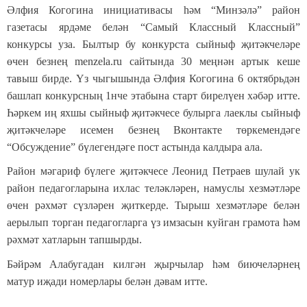
Әлфия Когогина инициативасы һәм “Минзәлә” район
газетасы ярдәме белән “Самый Классный Классный”
конкурсы уза. Былтыр бу конкурста сыйныф җитәкчеләре
өчен безнең menzela.ru сайтында 30 меңнән артык кеше
тавыш бирде. Үз чыгышында Әлфия Когогина 6 октябрьдән
башлап конкурсның 1нче этабына старт бирелүен хәбәр итте.
Һәркем иң яхшы сыйныф җитәкчесе булырга лаеклы сыйныф
җитәкчеләре исемен безнең Вконтакте төркемендәге
“Обсуждение” бүлегендәге пост астында калдыра ала.
Район мәгариф бүлеге җитәкчесе Леонид Петраев шулай ук
район педагогларына ихлас теләкләрен, намуслы хезмәтләре
өчен рәхмәт сүзләрен җиткерде. Тырыш хезмәтләре белән
аерылып торган педагогларга үз имзасын куйган грамота һәм
рәхмәт хатларын тапшырды.
Бәйрәм Алабугадан килгән җырчылар һәм биючеләрнең
матур иҗади номерлары белән дәвам итте.