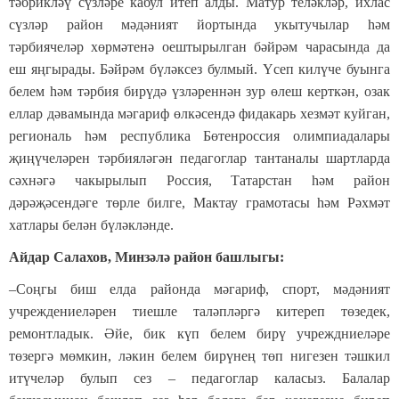
тәбрикләү сүзләре кабул итеп алды. Матур теләкләр, ихлас
сүзләр район мәдәният йортында укытучылар һәм
тәрбиячеләр хөрмәтенә оештырылган бәйрәм чарасында да
еш яңгырады. Бәйрәм бүләксез булмый. Үсеп килүче буынга
белем һәм тәрбия бирүдә үзләреннән зур өлеш керткән, озак
еллар дәвамында мәгариф өлкәсендә фидакарь хезмәт куйган,
региональ һәм республика Бөтенроссия олимпиадалары
җиңүчеләрен тәрбияләгән педагоглар тантаналы шартларда
сәхнәгә чакырылып Россия, Татарстан һәм район
дәрәҗәсендәге төрле билге, Мактау грамотасы һәм Рәхмәт
хатлары белән бүләкләнде.
Айдар Салахов, Минзәлә район башлыгы:
–Соңгы биш елда районда мәгариф, спорт, мәдәният
учреждениеләрен тиешле таләпләргә китереп төзедек,
ремонтладык. Әйе, бик күп белем бирү учреждниеләре
төзергә мөмкин, ләкин белем бирүнең төп нигезен тәшкил
итүчеләр булып сез – педагоглар каласыз. Балалар