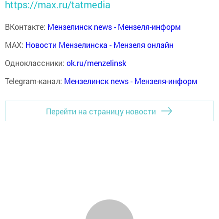
https://max.ru/tatmedia
ВКонтакте:
Мензелинск news - Мензеля-информ
MAX:
Новости Мензелинска - Мензеля онлайн
Одноклассники:
ok.ru/menzelinsk
Telegram-канал:
Мензелинск news - Мензеля-информ
Перейти на страницу новости