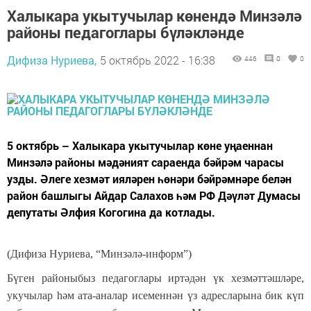
Халыкара укытучылар көнендә Минзәлә
районы педагоглары бүләкләнде
Дифиза Нуриева,
5 октябрь 2022 - 16:38
446
0
0
5 октябрь – Халыкара укытучылар көне уңаеннан
Минзәлә районы мәдәният сараенда бәйрәм чарасы
узды. Әлеге хезмәт ияләрен һөнәри бәйрәмнәре белән
район башлыгы Айдар Салахов һәм РФ Дәүләт Думасы
депутаты Әлфия Когогина да котлады.
(Дифиза Нуриева, “Минзәлә-информ”)
Бүген районыбыз педагоглары иртәдән үк хезмәттәшләре,
укучылар һәм ата-аналар исеменнән үз адресларына бик күп