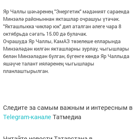
Яр Чаллы шәһәренең "Энергетик" мәдәният сараенда
Минзәлә районыннан якташлар очрашуы үтәчәк.
"Якташлыкка чикләр юк" дип аталган әлеге чара 8
октябрьда сәгать 15.00 дә булачак.
Очрашуда Яр Чаллы, КамАЗ төзелеше елларында
Минзәләдән килгән якташларны зурлау, чыгышлары
белән Минзәләдән булган, бүгенге көндә Яр Чаллыда
яшәүче талант ияләренең чыгышлары
планлаштырылган.
Следите за самым важным и интересным в
Telegram-канале
Татмедиа
Читайте новости Татарстана в