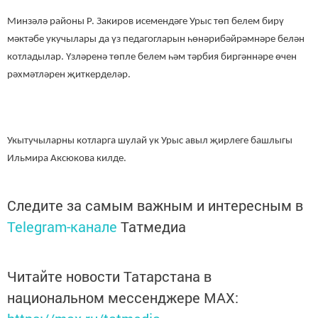
Минзәлә районы Р. Закиров исемендәге Урыс төп белем бирү
мәктәбе укучылары да үз педагогларын һөнәрибәйрәмнәре белән
котладылар. Үзләренә төпле белем һәм тәрбия биргәннәре өчен
рәхмәтләрен җиткерделәр.
Укытучыларны котларга шулай ук Урыс авыл җирлеге башлыгы
Ильмира Аксюкова килде.
Следите за самым важным и интересным в
Telegram-канале
Татмедиа
Читайте новости Татарстана в
национальном мессенджере MАХ: