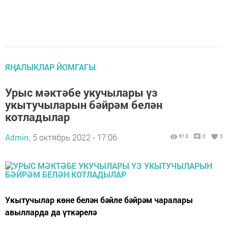
ЯҢАЛЫКЛАР ЙОМГАГЫ
Урыс мәктәбе укучылары үз
укытучыларын бәйрәм белән
котладылар
Admin,
5 октябрь 2022 - 17:06
613
0
0
Укытучылар көне белән бәйле бәйрәм чаралары
авылларда да үткәрелә