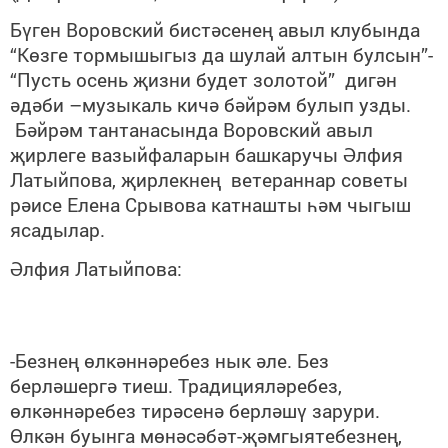
Бүген Воровский бистәсенең авыл клубында
“Көзге тормышыгыз да шулай алтын булсын”-
“Пусть осень җизни будет золотой” дигән
әдәби –музыкаль кичә бәйрәм булып узды.
Б
әйрәм тантанасында Воровский авыл
җирлеге вазыйфаларын башкаручы Әлфия
Латыйпова, җирлекнең ветераннар советы
рәисе Елена Срывова катнашты һәм чыгыш
ясадылар.
Әлфия Латыйпова:
-Безнең өлкәннәребез нык әле. Без
берләшергә тиеш. Традицияләребез,
өлкәннәребез тирәсенә берләшү зарури.
Өлкән буынга мөнәсәбәт-җәмгыятебезнең,