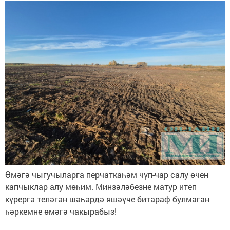
Өмәгә чыгучыларга перчаткаһәм чүп-чар салу өчен
капчыклар алу мөһим. Минзәләбезне матур итеп
күрергә теләгән шәһәрдә яшәүче битараф булмаган
һәркемне өмәгә чакырабыз!