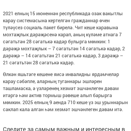
2021 елның 15 июненнән республикада озак вакытлы
карау системасына кертелгән гражданнар өчен
түләүсез социаль пакет бирелә. Чит кеше каравына
мохтаҗлык дәрәҗәсенә карап, аның күләме атнага 7
сәгатьтән 28 сәгатькә кадәр булырга мөмкин: 1
дәрәҗә мохтаҗлык – 7 сәгатьтән 14 сәгатькә кадәр, 2
дәрәҗә – 14 сәгатьтән 21 сәгатькә кадәр, 3 дәрәҗә –
21 сәгатьтән 28 сәгатькә кадәр.
Өлкән яшьтәге кешене яисә инвалидны ярдәмчеләр
карау сәбәпле, аларның туганнары эшләрен
ташламаска, ә үзләренең хезмәт эшчәнлеген дәвам
итәргә һәм актив тормыш рәвеше алып барырга
мөмкин. 2025 елның 9 аенда 710 кеше үз эш урыннарын
саклап кала алган һәм хезмәт эшчәнлеген дәвам итә.
Следите за самым важным и интересным в