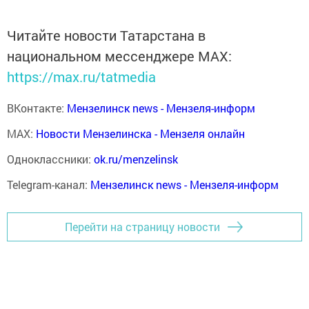
Читайте новости Татарстана в
национальном мессенджере MАХ:
https://max.ru/tatmedia
ВКонтакте:
Мензелинск news - Мензеля-информ
MAX:
Новости Мензелинска - Мензеля онлайн
Одноклассники:
ok.ru/menzelinsk
Telegram-канал:
Мензелинск news - Мензеля-информ
Перейти на страницу новости