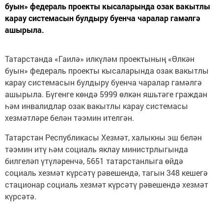
буын» федераль проекты кысаларында озак вакытлы
карау системасын булдыру буенча чаралар гамәлгә
ашырыла.
Татарстанда «Гаилә» илкүләм проектының «Өлкән
буын» федераль проекты кысаларында озак вакытлы
карау системасын булдыру буенча чаралар гамәлгә
ашырыла. Бүгенге көндә 5999 өлкән яшьтәге граждан
һәм инвалидлар озак вакытлы карау системасы
хезмәтләре белән тәэмин ителгән.
Татарстан Республикасы Хезмәт, халыкны эш белән
тәэмин итү һәм социаль яклау министрлыгында
билгеләп үтүләренчә, 5651 татарстанлыга өйдә
социаль хезмәт күрсәтү рәвешендә, тагын 348 кешегә
стационар социаль хезмәт күрсәтү рәвешендә хезмәт
күрсәтә.