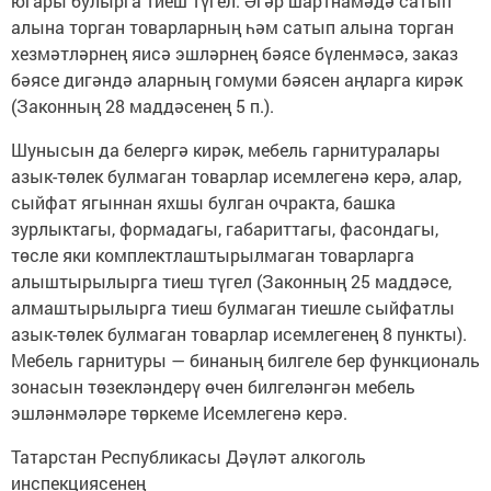
югары булырга тиеш түгел. Әгәр шартнамәдә сатып
алына торган товарларның һәм сатып алына торган
хезмәтләрнең яисә эшләрнең бәясе бүленмәсә, заказ
бәясе дигәндә аларның гомуми бәясен аңларга кирәк
(Законның 28 маддәсенең 5 п.).
Шунысын да белергә кирәк, мебель гарнитуралары
азык-төлек булмаган товарлар исемлегенә керә, алар,
сыйфат ягыннан яхшы булган очракта, башка
зурлыктагы, формадагы, габариттагы, фасондагы,
төсле яки комплектлаштырылмаган товарларга
алыштырылырга тиеш түгел (Законның 25 маддәсе,
алмаштырылырга тиеш булмаган тиешле сыйфатлы
азык-төлек булмаган товарлар исемлегенең 8 пункты).
Мебель гарнитуры — бинаның билгеле бер функциональ
зонасын төзекләндерү өчен билгеләнгән мебель
эшләнмәләре төркеме Исемлегенә керә.
Татарстан Республикасы Дәүләт алкоголь
инспекциясенең