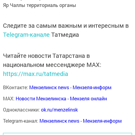
Яр Чаллы территориаль органы
Следите за самым важным и интересным в
Telegram-канале
Татмедиа
Читайте новости Татарстана в
национальном мессенджере MАХ:
https://max.ru/tatmedia
ВКонтакте:
Мензелинск news - Мензеля-информ
MAX:
Новости Мензелинска - Мензеля онлайн
Одноклассники:
ok.ru/menzelinsk
Telegram-канал:
Мензелинск news - Мензеля-информ