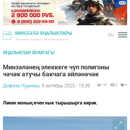
МИНЗӘЛӘ ЯҢАЛЫКЛАРЫ
18+
"Минзәлә" газетасы - Минзәлә районы
ЯҢАЛЫКЛАР ЙОМГАГЫ
Минзәләнең элеккеге чүп полигоны
чәчәк атучы бакчага әйләнәчәк
Дифиза Нуриева,
6 октябрь 2025 - 15:39
107
0
0
Ләкин моның өчен нык тырышырга кирәк.