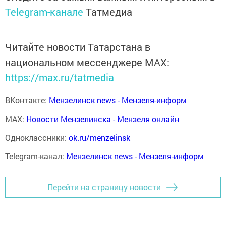
Telegram-канале
Татмедиа
Читайте новости Татарстана в
национальном мессенджере MАХ:
https://max.ru/tatmedia
ВКонтакте:
Мензелинск news - Мензеля-информ
MAX:
Новости Мензелинска - Мензеля онлайн
Одноклассники:
ok.ru/menzelinsk
Telegram-канал:
Мензелинск news - Мензеля-информ
Перейти на страницу новости