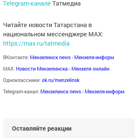
Telegram-канале
Татмедиа
Читайте новости Татарстана в
национальном мессенджере MАХ:
https://max.ru/tatmedia
ВКонтакте:
Мензелинск news - Мензеля-информ
MAX:
Новости Мензелинска - Мензеля онлайн
Одноклассники:
ok.ru/menzelinsk
Telegram-канал:
Мензелинск news - Мензеля-информ
Оставляйте реакции