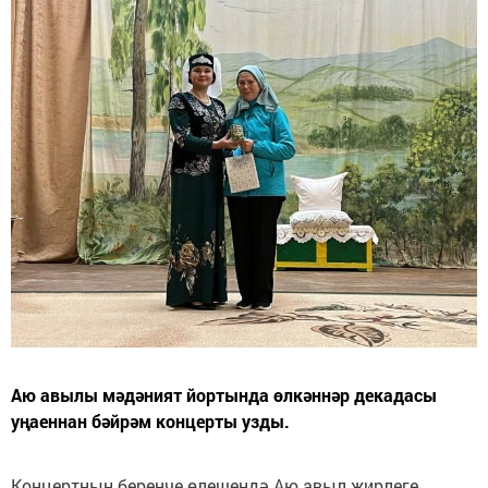
Аю авылы мәдәният йортында өлкәннәр декадасы
уңаеннан бәйрәм концерты узды.
Концертның беренче өлешендә Аю авыл җирлеге