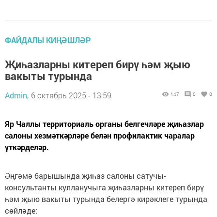
ФАЙДАЛЫ КИҢӘШЛӘР
Җиһазларны китереп бирү һәм җыю
вакыты турында
Admin,
6 октябрь 2025 - 13:59
147
0
0
Яр Чаллы территориаль органы белгечләре җиһазлар
салоны хезмәткәрләре белән профилактик чаралар
үткәрделәр.
Әңгәмә барышында җиһаз салоны сатучы-
консультанты кулланучыга җиһазларны китереп бирү
һәм җыю вакыты турында белергә кирәклеге турында
сөйләде: