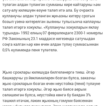
түләгән алдан түләнгән сумманы кире кайтаруны һәм
сату-алу килешүен өзүне таләп итә ала. Бу очракта
кулланучы алдан түләнгән җиһазны китерү срогын
бозып үзенә китерелгән зыянны тулысынча каплауны
таләп итәргә хокуклы. «Кулланучы хокукларын яклау
турында» 1992 елның 07 февралендәге 2300-1 номерлы
РФ Законының 23.1 маддәсе нигезендә сатучыдан
соңга калган һәр көн өчен алдан түләү суммасыннан
0,5% күләмендә пеня түләтелә.
Җыю сроклары килешүдә билгеләнергә тиеш. Әгәр
башкаручы үз йөкләмәләрен бозган булса, заказчы
җыю срокларын бозган өчен неустойка (пеня) түләүне
таләп итәргә хокуклы. Әгәр җыю бәясе аерым
сөләшенгән булса, неустойка көнгә бу бәядән 3%
тәшкил итәчәк, ләкин җыюның гомуми бәясеннән