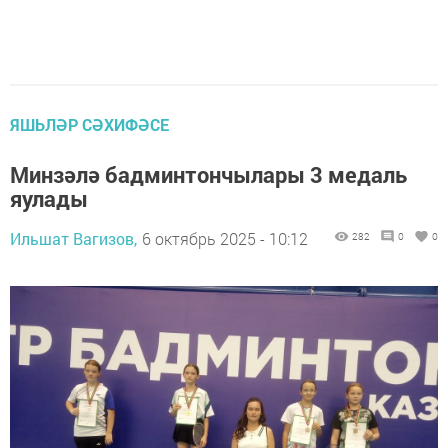
ЯШЬЛӘР СӘХИФӘСЕ
Минзәлә бадминтончылары 3 медаль
яулады
Ильшат Вагизов,
6 октябрь 2025 - 10:12
282
0
0