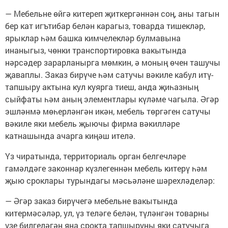
— Мебельне өйгә китереп җиткергәннән соң, аны тагын
бер кат игътибар белән карагыз, товарда тишекләр,
ярыклар һәм башка кимчелекләр булмавына
инаныгыз, чөнки транспортировка вакытында
нәрсәдер зарарланырга мөмкин, ә моның өчен ташучы
җаваплы. Заказ бирүче һәм сатучы вәкиле кабул итү-
тапшыру актына кул куярга тиеш, анда җиһазның
сыйфаты һәм аның элементлары күләме чагыла. Әгәр
эшләнмә мөһерләнгән икән, мебель төргәген сатучы
вәкиле яки мебель җыючы фирма вәкилләре
катнашында ачарга киңәш ителә.
Үз чиратында, территориаль орган белгечләре
гамәлдәге законнар күзлегеннән мебель китерү һәм
җыю сроклары турындагы мәсьәләне шәрехләделәр:
— Әгәр заказ бирүчегә мебельне вакытында
китермәсәләр, ул, үз теләге белән, түләнгән товарны
үзе билгеләгән яңа срокта тапшыруны яки сатучыга