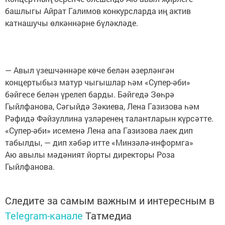
башлыгы Айрат Галимов конкурсларда иң актив
катнашучы өлкәннәрне бүләкләде.
— Авыл үзешчәннәре көче белән әзерләнгән
концертыбыз матур чыгышлар һәм «Супер-әби»
бәйгесе белән үрелеп барды. Бәйгедә Зөһрә
Гыйлфанова, Сәгыйдә Зәкиева, Лена Газизова һәм
Рәфидә Фәйзуллина үзләренең талантларын күрсәтте.
«Супер-әби» исеменә Лена апа Газизова лаек дип
табылды, — дип хәбәр итте «Минзәлә-информга»
Аю авылы мәдәният йорты директоры Роза
Гыйлфанова.
Следите за самым важным и интересным в
Telegram-канале
Татмедиа