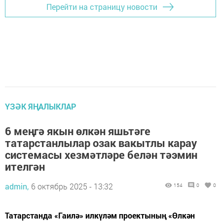
Перейти на страницу новости
ҮЗӘК ЯҢАЛЫКЛАР
6 меңгә якын өлкән яшьтәге
татарстанлылар озак вакытлы карау
системасы хезмәтләре белән тәэмин
ителгән
admin,
6 октябрь 2025 - 13:32
154
0
0
Татарстанда «Гаилә» илкүләм проектының «Өлкән