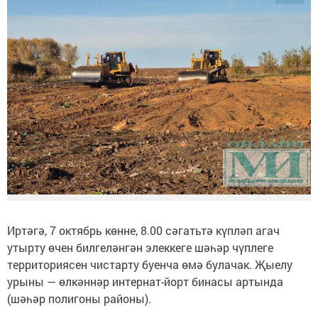
Иртәгә, 7 октябрь көнне, 8.00 сәгатьтә күпләп агач
утырту өчен билгеләнгән элеккеге шәһәр чүплеге
территориясен чистарту буенча өмә булачак. Җыелу
урыны — өлкәннәр интернат-йорт бинасы артында
(шәһәр полигоны районы).