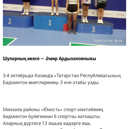
Шуларның икесе — Әмир Ардыхановныкы
3-4 октябрьдә Казанда «Татарстан Республикасының
Бадминтон өметләренең» 3 нче этабы узды.
Минзәлә районы «Юность» спорт мәктәбенең
бадминтон бүлегеннән 6 спортчы катнашты.
Аларның дүртесе 13 яшькә кадәрге яшь