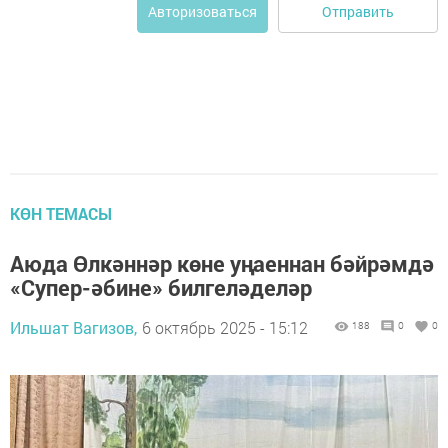
Отправить
Авторизоваться
КӨН ТЕМАСЫ
Аюда Өлкәннәр көне уңаеннан бәйрәмдә
«Супер-әбине» билгеләделәр
Ильшат Вагизов,
6 октябрь 2025 - 15:12
188
0
0