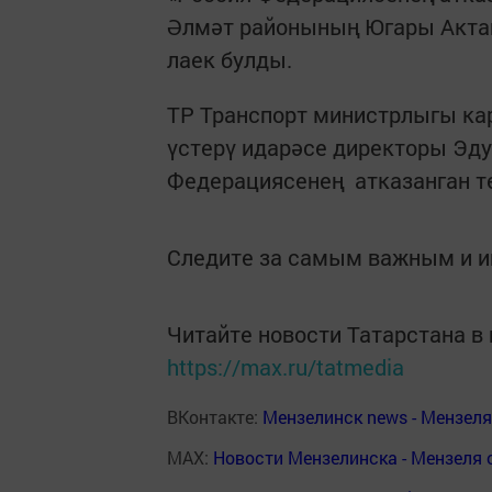
Әлмәт районының Югары Акта
лаек булды.
ТР Транспорт министрлыгы ка
үстерү идарәсе директоры Эд
Федерациясенең атказанган тө
Следите за самым важным и 
Читайте новости Татарстана 
https://max.ru/tatmedia
ВКонтакте:
Мензелинск news - Мензел
MAX:
Новости Мензелинска - Мензеля 