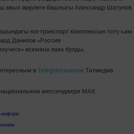
ш авыл җирлеге башлыгы Александр Шатунов
ршындагы юл-транспорт комплексын тоту һәм
уард Данилов «Россия
зүчесе» исеменә лаек булды.
интересным в
Telegram-канале
Татмедиа
в национальном мессенджере MАХ:
я-информ
онлайн