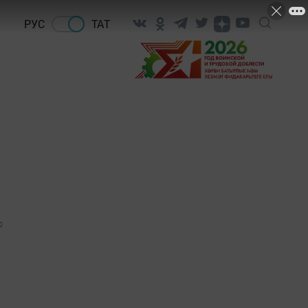
РУС
ТАТ
0