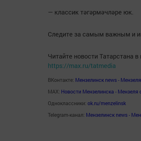
— классик тәгәрмәчләре юк.
Следите за самым важным и 
Читайте новости Татарстана 
https://max.ru/tatmedia
ВКонтакте:
Мензелинск news - Мензел
MAX:
Новости Мензелинска - Мензеля 
Одноклассники:
ok.ru/menzelinsk
Telegram-канал:
Мензелинск news - Ме