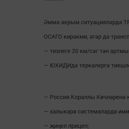
Әмма аерым ситуацияләрдә Т
ОСАГО кирәкми, әгәр дә транс
— тизлеге 20 км/сәг тән артмы
— ЮХИДИда теркәлергә тиешле
— Россия Кораллы Көчләренә 
— халыкара системаларда ими
— җиңел прицеп;