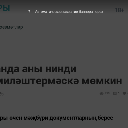
РЫ
18+
6
Автоматическое закрытие баннера через
 хезмәтләр
анда аны нинди
смиләштермәскә мөмкин
25
130
0
ры өчен мәҗбүри документларның берсе