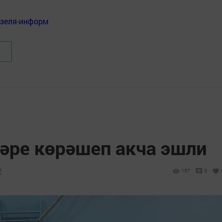
нзеля-информ
әре көрәшеп акча эшли
2
157
0