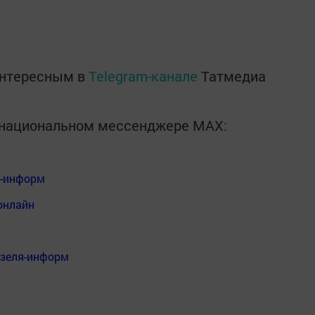
интересным в
Telegram-канале
Татмедиа
в национальном мессенджере MАХ:
я-информ
онлайн
нзеля-информ