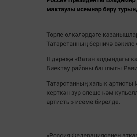
мактаулы исемнәр бирү турынд
Төрле өлкәләрдәге казанышла
Татарстанның берничә вәкиле 
II дәрәҗә «Ватан алдындагы 
Биектау районы башлыгы Рави
Татарстанның халык артисты И
керткән зур өлеше һәм күпьел
артисты» исеме бирелде.
«Россия Федерациясенең атка