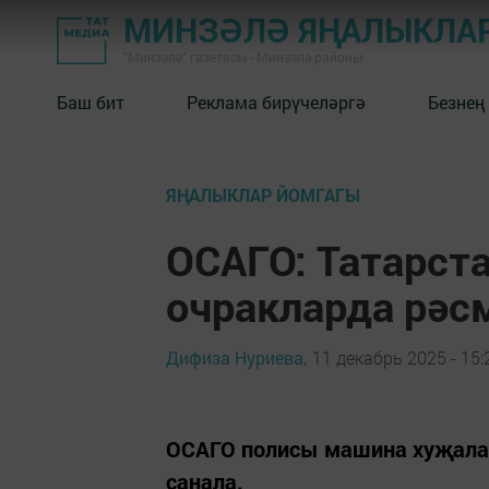
МИНЗӘЛӘ ЯҢАЛЫКЛА
"Минзәлә" газетасы - Минзәлә районы
Баш бит
Реклама бирүчеләргә
Безнең
ЯҢАЛЫКЛАР ЙОМГАГЫ
ОСАГО: Татарст
очракларда рә
Дифиза Нуриева,
11 декабрь 2025 - 15:
ОСАГО полисы машина хуҗала
санала.