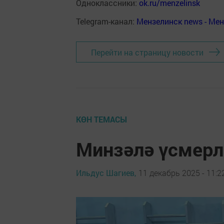
Одноклассники:
ok.ru/menzelinsk
Telegram-канал:
Мензелинск news - Ме
Перейти на страницу новости
КӨН ТЕМАСЫ
Минзәлә үсмерл
Ильдус Шагиев,
11 декабрь 2025 - 11:2