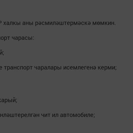
Р халкы аны рәсмиләштермәскә мөмкин.
порт чарасы:
й;
 транспорт чаралары исемлегенә керми;
карый;
нләштерелгән чит ил автомобиле;