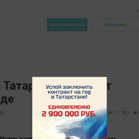
Отправить
Авторизоваться
 Татарстанның дүрт
әде
36
127
0
Путин дәүләт бүләкләрен тапшыру һәм