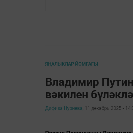
ЯҢАЛЫКЛАР ЙОМГАГЫ
Владимир Путин
вәкилен бүләкл
Дифиза Нуриева,
11 декабрь 2025 - 14:
Россия Президенты Владимир 