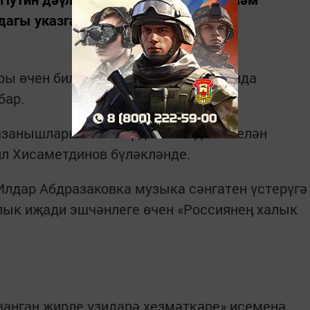
агы указга кул куйды.
ры өчен билгеләп үтелгәннәр арасында
бар.
казанышлары өчен» ордены медале белән
л Хисаметдинов бүләкләнде.
лдар Абдразаковка музыка сәнгатен үстерүгә
лык иҗади эшчәнлеге өчен «Россиянең халык
занган җирле үзидарә хезмәткәре» исеменә