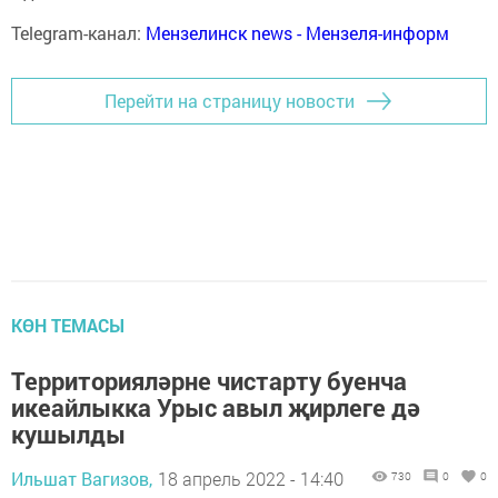
Telegram-канал:
Мензелинск news - Мензеля-информ
Перейти на страницу новости
КӨН ТЕМАСЫ
Территорияләрне чистарту буенча
икеайлыкка Урыс авыл җирлеге дә
кушылды
Ильшат Вагизов,
18 апрель 2022 - 14:40
730
0
0