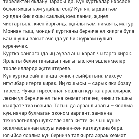
тирәлектән яклану чарасы да. Күн курткалар нәрсәсе
белән яхшы һәм уңайлы соң? Күн яңгырдан һәм
җилдән бик яхшы саклый, юешләнми, җиңел
чистартыла, киеп йөргәндә җайлы һәм, ниһаять, матур.
Моннан тыш, мондый куртканы берничә ел кияргә була
һәм шушы вакыт эчендә ул бик күркәм булып
күренәчәк.
Куртка сайлаганда иң әүвәл аны карап чыгарга кирәк.
Ярлыгы белән танышып чыгыгыз, күн эшләнмәләр
төрле илләрдә җитештерелә.
Күн куртка сайлаганда күннең сыйфатына махсус
игътибар итәргә кирәк. Иң яхшысы – сарык яки бозау
тиресе. Чучка тиресеннән ясалган куртка арзанлырак,
ләкин ул берничә ел гына хезмәт итәчәк, чөнки тышкы
кыяфәте тиз бозыла. Тагын да арзанлырагы – ясалма
күн, начар булмаган эконом вариант, заманча
технологияләр шулхәтле алга китте ки, чын күнне
ясалмасыннан аеруы көннән-көн катлаулана бара,
югыйсә ясалма күн берничә тапкырга азрак хезмәт