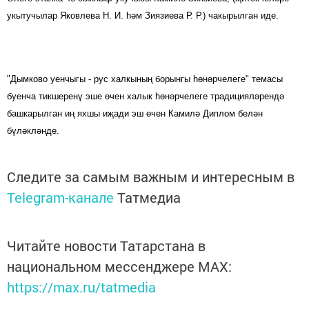
укытучылар Яковлева Н. И. һәм З
и
язиева Р. Р.) чакырылган иде.
"Д
ы
м
ково
уенчыгы - рус халкының борынгы һөнәрчелеге" темасы
буенча тикшеренү эше өчен халык һөнәрчелеге традицияләрендә
башкарылган иң яхшы иҗади эш өчен
Камилә
Диплом белән
бүләкләнде.
Следите за самым важным и интересным в
Telegram-канале
Татмедиа
Читайте новости Татарстана в
национальном мессенджере MАХ:
https://max.ru/tatmedia