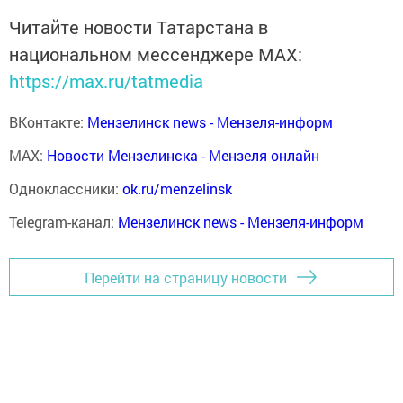
Читайте новости Татарстана в
национальном мессенджере MАХ:
https://max.ru/tatmedia
ВКонтакте:
Мензелинск news - Мензеля-информ
MAX:
Новости Мензелинска - Мензеля онлайн
Одноклассники:
ok.ru/menzelinsk
Telegram-канал:
Мензелинск news - Мензеля-информ
Перейти на страницу новости