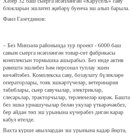
Хәзер 32 баш сыерга исәпләнгән «Карусель» саву
блокларын эшләтеп җибәрү буенча эш алып барыла.
Фаил Газетдинов:
– Без Минзәлә районында зур проект - 6000 баш
савым сыерга исәпләнгән товар-сөт фабрикасы
комплексын тормышка ашырабыз. Без инде актив
рәвештә эшлибез һәм персонал туплау эшен
көчәйтәбез. Комплекска саву, бозаулату бүлекләре
операторлары, тояк
эшкәртүчелә
р, ветеринария
табиблары, сыер савучылар, электриклар,
слесарьлар, тракторчылар, терлекчеләр кирәк. Башта
без
эшкә урнашучылар белән
укулар үткәрәчәкбез,
бер айдан төп эш урынына күчерәбез дигән карар
кабул ителде.
Вахта күрше авыллардан эш урынына кадәр йөртә,