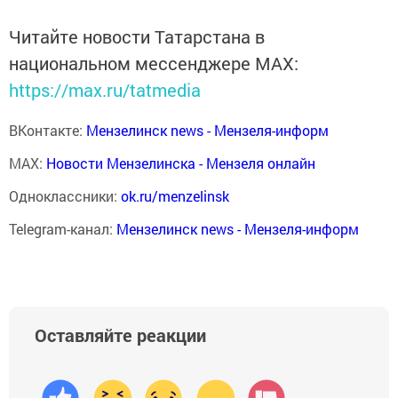
Читайте новости Татарстана в
национальном мессенджере MАХ:
https://max.ru/tatmedia
ВКонтакте:
Мензелинск news - Мензеля-информ
MAX:
Новости Мензелинска - Мензеля онлайн
Одноклассники:
ok.ru/menzelinsk
Telegram-канал:
Мензелинск news - Мензеля-информ
Оставляйте реакции