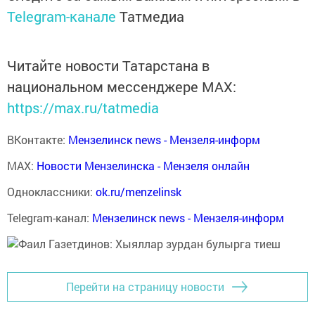
Telegram-канале
Татмедиа
Читайте новости Татарстана в
национальном мессенджере MАХ:
https://max.ru/tatmedia
ВКонтакте:
Мензелинск news - Мензеля-информ
MAX:
Новости Мензелинска - Мензеля онлайн
Одноклассники:
ok.ru/menzelinsk
Telegram-канал:
Мензелинск news - Мензеля-информ
Перейти на страницу новости