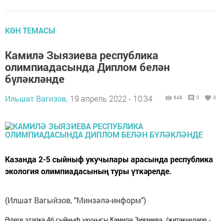
КӨН ТЕМАСЫ
Камилә Зыязиева республика
олимпиадасында Диплом белән
бүләкләнде
Ильшат Вагизов,
19 апрель 2022 - 10:34
648
0
0
Казанда 2-5 сыйныф укучылары арасында республика
экология олимпиадасының туры үткәрелде.
(Илшат Вагыйзов, "Минзәлә-информ")
Әлеге этапка 4б сыйныф укучысы Камилә З
и
язиева, (
җитәкчеләре -