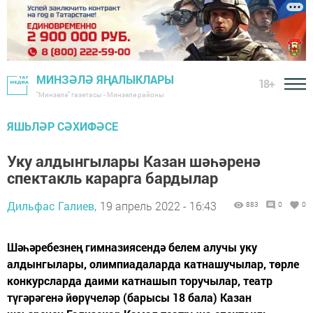
МИНЗӘЛӘ ЯҢАЛЫКЛАРЫ
18+
"Минзәлә" газетасы - Минзәлә районы
ЯШЬЛӘР СӘХИФӘСЕ
Уку алдынгылары Казан шәһәренә
спектакль карарга бардылар
Дильфас Галиев,
19 апрель 2022 - 16:43
883
0
0
Шәһәребезнең гимназиясендә белем алучы уку
алдынгылары, олимпиадаларда катнашучылар, төрле
конкурсларда даими катнашып торучылар, театр
түгәрәгенә йөрүчеләр (барысы 18 бала) Казан