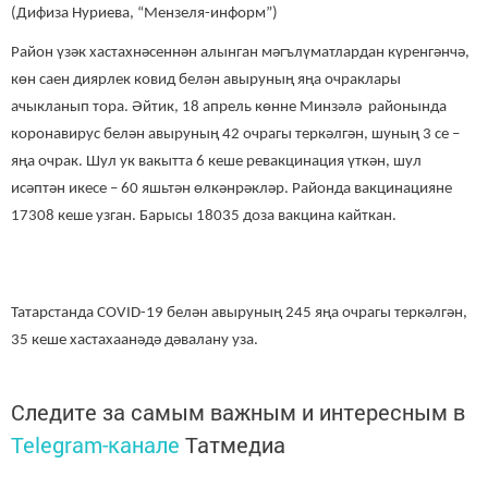
(Дифиза Нуриева, “Мензеля-информ”)
Район үзәк хастахнәсеннән алынган мәгълүматлардан күренгәнчә,
көн саен диярлек ковид белән авыруның яңа очраклары
ачыкланып тора. Әйтик, 18 апрель көнне Минзәлә районында
коронавирус белән авыруның 42 очрагы теркәлгән, шуның 3 се –
яңа очрак. Шул ук вакытта 6 кеше ревакцинация үткән, шул
исәптән икесе – 60 яшьтән өлкәнрәкләр. Районда вакцинацияне
17308 кеше узган. Барысы 18035 доза вакцина кайткан.
Татарстанда COVID-19 белән авыруның 245 яңа очрагы теркәлгән,
35 кеше хастахаанәдә дәвалану уза.
Следите за самым важным и интересным в
Telegram-канале
Татмедиа