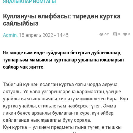
ЯҢАЛЫКЛАР ЙОМГАГЫ
Кулланучы әлифбасы: тиредән куртка
сайлыйбыз
Admin,
18 апрель 2022 - 14:45
641
0
0
Яз килде һәм инде туйдырып бетергән дубленкалар,
туннар һәм мамыклы курткалар урынына юкаларын
сайлар чак җитте
Табигый күннән ясалган куртка язгы чорда аеруча
актуаль. Ул һава үзгәрешләренә карамастан, үзеңне
уңайлы һәм ышанычлы хис итү мөмкинлеген бирә. Күн
куртка уңайлы, стильле һәм нәзберек түгел. Әмма
ләкин бәясе арзанлы булмаганга күрә, күн әйбер
сайлаганда нык җаваплы булу сорала.
Күн куртка – ул кием предметы гына түгел, ә тышкы