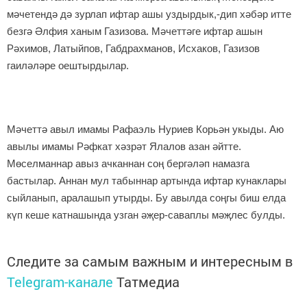
мәчетендә дә зурлап ифтар ашы уздырдык,-дип хәбәр итте
безгә Әлфия ханым Газизова. Мәчеттәге ифтар ашын
Рәхимов, Латыйпов, Габдрахманов, Исхаков, Газизов
гаиләләре оештырдылар.
Мәчеттә авыл имамы Рафаэль Нуриев Корьән укыды. Аю
авылы имамы Рәфкат хәзрәт Ялалов азан әйтте.
Мөселманнар авыз ачканнан соң бергәләп намазга
бастылар. Аннан мул табыннар артында ифтар кунаклары
сыйланып, аралашып утырды. Бу авылда соңгы биш елда
күп кеше катнашында узган әҗер-саваплы мәҗлес булды.
Следите за самым важным и интересным в
Telegram-канале
Татмедиа