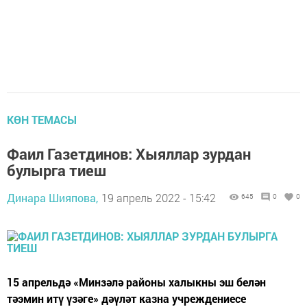
КӨН ТЕМАСЫ
Фаил Газетдинов: Хыяллар зурдан
булырга тиеш
Динара Шияпова,
19 апрель 2022 - 15:42
645
0
0
15 апрельдә «Минзәлә районы халыкны эш белән
тәэмин итү үзәге» дәүләт казна учреждениесе