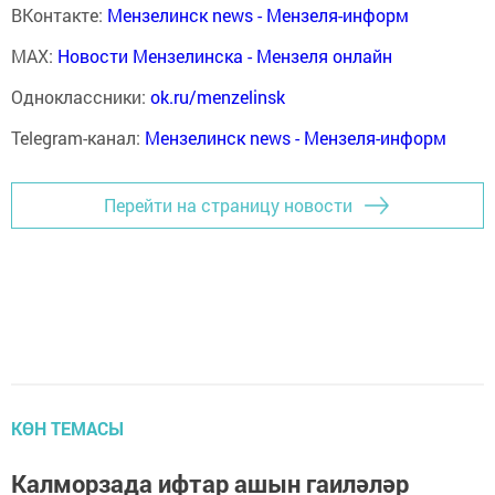
ВКонтакте:
Мензелинск news - Мензеля-информ
MAX:
Новости Мензелинска - Мензеля онлайн
Одноклассники:
ok.ru/menzelinsk
Telegram-канал:
Мензелинск news - Мензеля-информ
Перейти на страницу новости
КӨН ТЕМАСЫ
Калморзада ифтар ашын гаиләләр