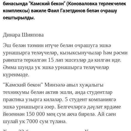
бинасында "Камский бекон" (Коноваловка терлекчелек
комплексы) вәкиле Фаил Газетдинов белән очрашу
оештырылды.
Динара Шияпова
Эш белән тәэмин итүче белән очрашуга эшкә
урнашырга теләүчеләр, кызыксынучылар һәм рәсми
рәвештә теркәлгән 15 ләп эшсезләр дә килгән иде.
Әмма шунда ук эшкә урнашырга теләүчеләр
күренмәде.
"Камский бекон" Минзәлә авыл хуҗалыгы
техникумы белән актив эшли, анда студентлар
практика узырга киләләр. 5 студент компаниягә
эшкә урнашырга әзер. Белгечләргә дәүләт ярдәме
йөзеннән 150 000 мең сум акча бирелә. Ай саен
шулай ук 7000 сум түләнә.