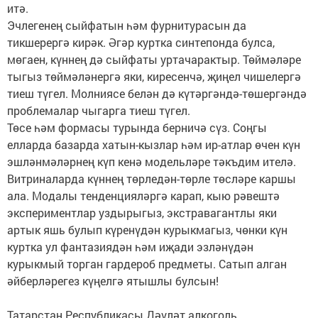
итә.
Эчлегенең сыйфатын һәм фурнитурасын да
тикшерергә кирәк. Әгәр куртка синтепонда булса,
мөгаен, күннең дә сыйфаты уртачарактыр. Төймәләре
тыгыз төймәләнергә яки, киресенчә, җиңел чишелергә
тиеш түгел. Молниясе белән дә күтәргәндә-төшергәндә
проблемалар чыгарга тиеш түгел.
Төсе һәм формасы турында берничә сүз. Соңгы
елларда базарда хатын-кызлар һәм ир-атлар өчен күн
эшләнмәләрнең күп кенә модельләре тәкъдим ителә.
Витриналарда күннең төрледән-төрле төсләре каршы
ала. Модалы тенденцияләргә карап, кыю рәвештә
экспериментлар уздырыгыз, экстравагантлы яки
артык яшь булып күренүдән курыкмагыз, чөнки күн
куртка ул фантазиядән һәм иҗади эзләнүдән
курыкмый торган гардероб предметы. Сатып алган
әйберләрегез күңелгә ятышлы булсын!
Татарстан Республикасы Дәүләт алкоголь