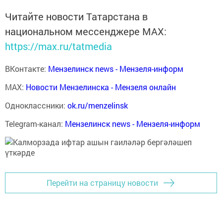
Читайте новости Татарстана в
национальном мессенджере MАХ:
https://max.ru/tatmedia
ВКонтакте:
Мензелинск news - Мензеля-информ
MAX:
Новости Мензелинска - Мензеля онлайн
Одноклассники:
ok.ru/menzelinsk
Telegram-канал:
Мензелинск news - Мензеля-информ
Перейти на страницу новости