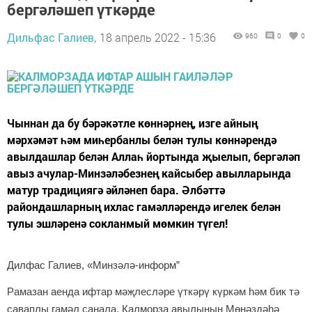
бергәләшеп үткәрде
Дильфас Галиев,
18 апрель 2022 - 15:36
960
0
0
Чыннан да бу бәрәкәтле көннәрнең, изге айның
мәрхәмәт һәм миһербанлы белән тулы көннәрендә
авылдашлар белән Аллаһ йортында җыелып, бергәләп
авыз ачулар-Минзәләбезнең кайсыбер авылларында
матур традициягә әйләнеп бара. Әлбәттә
райондашларның ихлас гамәлләрендә игелек белән
тулы эшләренә сокланмый мөмкин түгел!
Дилфас Галиев, «Минз
әлә-информ”
Рамазан аенда ифтар мәҗлесләре үткәрү күркәм һәм бик тә
саваплы гамәл санала. Калморза авылының Мөнәздәһә