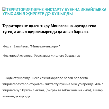
Территорияне җыештыру Минзәлә шәһәрендә генә
түгел, ә авыл җирлекләрендә дә алып барыла.
Илшат Вагыйзов, "Минзәлә-информ"
Ильмира Аксюкова, Урыс авыл җирлеге башлыгы:
- Бюджет учреждениесе хезмәткәрләре белән берлектә
җирлегебез территориясен чистарту буенча өмә үткәрелде. Авыл
җирлеге зур булганлыктан, (бигрәк тә төбәк юлына чыга), эшләр
күләме дә зур иде.