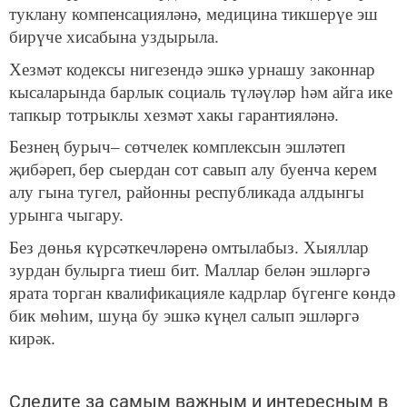
туклану компенсацияләнә, медицина тикшерүе эш
бирүче хисабына уз
дырыл
а.
Хезмәт кодексы нигезендә эшкә урнашу законнар
кысаларында барлык социаль түләүләр һәм айга ике
тапкыр тотрыклы хезмәт хакы гарантияләнә.
Безнең бурыч–
сөтчелек комплексын эшләтеп
җибәреп,
бер сыердан сот савып алу буенча керем
алу гына тугел, районны республикада алдынгы
урынга чыгару.
Без дөнья күрсәткечләренә
омтылабы
з. Хыяллар
зур
дан
булырга тиеш бит. Маллар белән эшләргә
ярата торган квалификацияле кадрлар
бүгенге көндә
бик мөһим, шуңа бу эшкә күңел
салып эшләргә
кирәк.
Следите за самым важным и интересным в