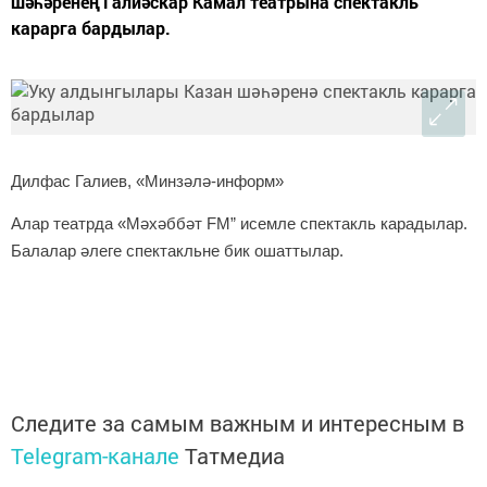
шәһәренең Галиәскар Камал театрына спектакль
карарга бардылар.
Дилфас Галиев, «Минзәлә-информ»
Алар театрда «Мәхәббәт
F
М” исемле спектакль карадылар.
Балалар әлеге спектакльне бик ошаттылар.
Следите за самым важным и интересным в
Telegram-канале
Татмедиа