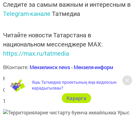
Следите за самым важным и интересным в
Telegram-канале
Татмедиа
Читайте новости Татарстана в
национальном мессенджере MАХ:
https://max.ru/tatmedia
ВКонтакте:
Мензелинск news - Мензеля-информ
MAX:
Новости Мензелинска - Мензеля онлайн
Яшь Татмедиа проектының яңа видеосын
карадыгызмы?
Одноклассники:
ok.ru/menzelinsk
Карарга
Telegram-канал:
Мензелинск news - Мензеля-информ