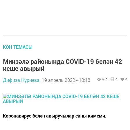
КӨН ТЕМАСЫ
Минзәлә районында COVID-19 белән 42
кеше авырый
Дифиза Нуриева,
19 апрель 2022 - 13:18
645
0
0
Коронавирус белән авыручылар саны кимеми.