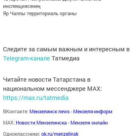
инспекциясенең
Яр Чаллы территориаль органы
Следите за самым важным и интересным в
Telegram-канале
Татмедиа
Читайте новости Татарстана в
национальном мессенджере MАХ:
https://max.ru/tatmedia
ВКонтакте:
Мензелинск news - Мензеля-информ
MAX:
Новости Мензелинска - Мензеля онлайн
Одноклассники:
ok.ru/menzelinsk