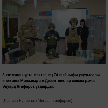
3нче санлы урта мәктәпнең 7А сыйныфы укучылары
өчен аны Минзәләдәге Десантниклар союзы рәисе
Эдуард Ягафаров уздырды.
(Дифиза Нуриева, «Минзәлә-информ»)