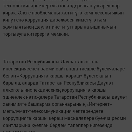
технологияләрне кертүгә юнәлдерелгән үзгәрешләр
кирәк. Әлеге проблеманы хәл итүгә комплекслы якын
килү генә коррупция дәрәҗәсен киметүгә һәм
җәмгыятьнең дәүләт институтларына ышанычын
торгызуга китерергә мөмкин.
Татарстан Республикасы Дәүләт алкоголь
инспекциясенең рәсми сайтында тиешле бүлекчәләре
белән «Коррупциягә каршы көрәш» бүлеге алып
барыла, аларда Татарстан Республикасы Дәүләт
алкоголь инспекциясенең коррупциягә каршы
эшчәнлек нәтиҗәләре Татарстан Республикасы дәүләт
хакимияте башкарма органнарының «Интернет»
мәгълүмат-телекоммуникация челтәрендәге
коррупциягә каршы көрәш мәсьәләләре буенча рәсми
сайтларына куелган бердәм таләпләр нигезендә