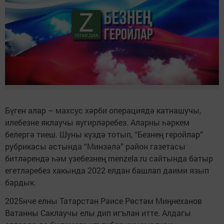
Бүген алар – махсус хәрби операциядә катнашучы,
илебезне яклаучы яугирләребез. Аларны һәркем
белергә тиеш. Шуны күздә тотып, “Безнең геройлар”
рубрикасы астында “Минзәлә” район газетасы
битләрендә һәм үзебезнең menzela.ru сайтында батыр
егетләребез хакында 2022 елдан башлап даими язып
бардык.
2025нче елны Татарстан Рәисе Рөстәм Миңнеханов
Ватанны Саклаучы елы дип игълан итте. Алдагы