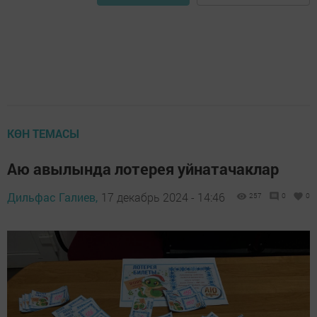
КӨН ТЕМАСЫ
Аю авылында лотерея уйнатачаклар
Дильфас Галиев,
17 декабрь 2024 - 14:46
257
0
0