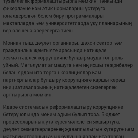
түземлелек формалаштырырга мөмкин. Тәнкыйди
фикерләүне һәм этик нормаларны үстерүгә
юнәлдерелгән белем бирү программалары
мәктәпләрдә һәм университетларда уку планнарының
бер өлешенә әверелергә тиеш.
Моннан тыш, дәүләт органнары, шәхси сектор һәм
гражданлык җәмгыяте арасында нәтиҗәле
хезмәттәшлек коррупцияне булдырмауда төп роль
уйный. Мәгълүмат алмашуга һәм иң яхшы тәҗрибәләр
белән ярдәм итә торган коалицияләр һәм
партнерлыклар булдыру коррупциягә каршы көрәш
инициативаларының нәтиҗәлелеген сизелерлек
арттырырга мөмкин.
Идарә системасын реформалаштыру коррупцияне
бетерү юлында мөһим адым булып тора. Бюджет
процессларының үтә күренмәлелеген яхшыртуга,
дәүләт хезмәткәрләренең җаваплылыгын күтәрүгә һәм
мәгълүматларның ачык булуына ярдәм итә торган