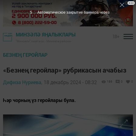
4
Автоматическое закрытие баннера через
МИНЗӘЛӘ ЯҢАЛЫКЛАРЫ
18+
"Минзәлә" газетасы - Минзәлә районы
БЕЗНЕҢ ГЕРОЙЛАР
«Безнең геройлар» рубрикасын ачабыз
Дифиза Нуриева,
18 декабрь 2024 - 08:32
186
0
0
Һәр чорның үз геройлары була.