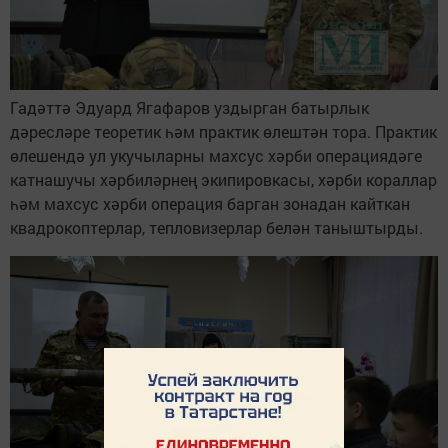
Гадәттә Эдуард Ягафаров уздырган батырлык
дәресләре теоретик һәм практик өлештән тора. Практик
өлешендә ул укучыларны махсус хәрби операциядәге
катнашучы хәрбиләрнең экипировкасы, хәрби кораллар
һәм махсус хәрби операция барган зонадан кайткан
квадрокоптерлар, тепловизерлар белән таныштырды.