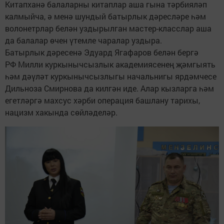
Китапханә балаларны китаплар аша гына тәрбияләп
калмыйча, ә менә шундый батырлык дәресләре һәм
волонетрлар белән уздырылган мастер-класслар аша
да балалар өчен үтемле чаралар уздыра.
Батырлык дәресенә Эдуард Ягафаров белән бергә
РФ Милли куркынычсызлык академиясенең җәмгыять
һәм дәүләт куркынычсызлыгы начальнигы ярдәмчесе
Дильноза Смирнова да килгән иде. Алар кызларга һәм
егетләргә махсус хәрби операция башлану тарихы,
нацизм хакында сөйләделәр.