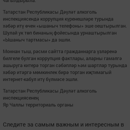
чагылдырыла.
Татарстан Республикасы Дәүләт алкоголь
инспекциясендә коррупция күренешләре турында
хәбәр итү өчен «ышаныч телефоны» эше оештырылган.
Шулай ук төп бинаның фойесында урнаштырылган
«Ышаныч тартмасы» да эшли.
Моннан тыш, рәсми сайтта гражданнарга үзләренә
билгеле булган коррупция фактлары, аларны гамәлгә
ашыруга китерә торган сәбәпләр һәм шартлар турында
хәбәр итәргә мөмкинлек бирә торган иҗтимагый
интернет-кабул итү бүлмәсе эшли.
Татарстан Республикасы Дәүләт алкоголь
инспекциясенең
Яр Чаллы территориаль органы
Следите за самым важным и интересным в