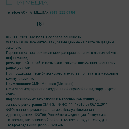
Телефон АО «ТАТМЕДИА»:
(843) 222 09 84
18+
© 2011 - 2026. Мензеля. Все права защищены.
© ТАТМЕДИА. Все материалы, размещенные на сайте, защищены
законом.
Перепечатка, воспроизведение и распространение в любом объеме
информации,
размещенной на сайте, возможна только с письменного согласия
редакций СМИ.
При поддержке Республиканского агентства по печати и массовым
коммуникациям.
Наименование СМИ: Минзэлэ (Мензеля)
СМИ зарегистрировано Федеральной службой по надзору в сфере
связи,
информационных технологий и массовых коммуникаций
запись о регистрации СМИ ЭЛ № ФС 77 - 47617 от 06.12.2011
ФИО главного редактора: Шагиев Ильдус Ильязович
Адрес редакции: 423700, Российская Федерация, Республика
Татарстан, Мензелинский район, г. Мензелинск, ул. Тукая, д. 19
Телефон редакции: (85555) 3-26-46