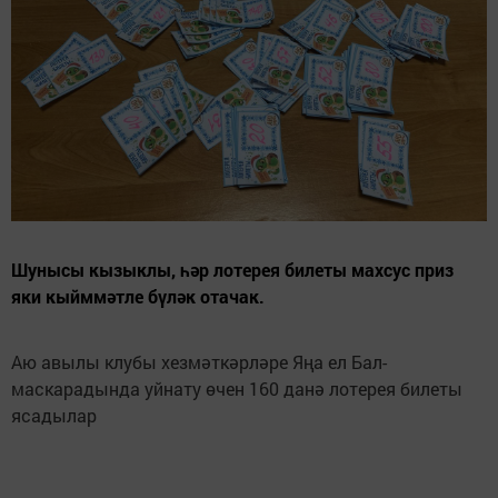
Шунысы кызыклы, һәр лотерея билеты махсус приз
яки кыйммәтле бүләк отачак.
Аю авылы клубы хезмәткәрләре Яңа ел Бал-
маскарадында уйнату өчен 160 данә лотерея билеты
ясадылар