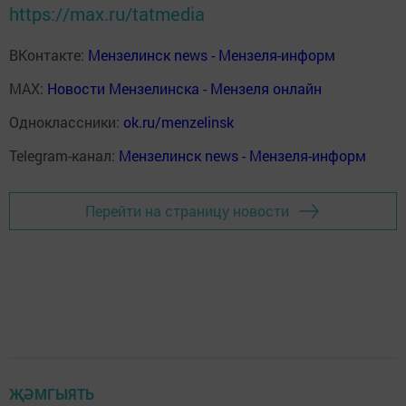
https://max.ru/tatmedia
ВКонтакте:
Мензелинск news - Мензеля-информ
MAX:
Новости Мензелинска - Мензеля онлайн
Одноклассники:
ok.ru/menzelinsk
Telegram-канал:
Мензелинск news - Мензеля-информ
Перейти на страницу новости
ҖӘМГЫЯТЬ