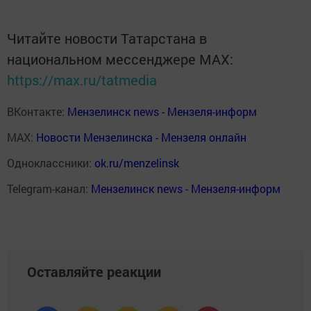
Читайте новости Татарстана в
национальном мессенджере MАХ:
https://max.ru/tatmedia
ВКонтакте:
Мензелинск news - Мензеля-информ
MAX:
Новости Мензелинска - Мензеля онлайн
Одноклассники:
ok.ru/menzelinsk
Telegram-канал:
Мензелинск news - Мензеля-информ
Оставляйте реакции