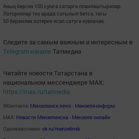
Аның берсен 150 сумга сатарга планлаштыралар.
Лотореялар тиз арада сатылып бетсә, тагы
50 берәмлек лотерея ясап сатуга куелачак.
Следите за самым важным и интересным в
Telegram-канале
Татмедиа
Читайте новости Татарстана в
национальном мессенджере MАХ:
https://max.ru/tatmedia
ВКонтакте:
Мензелинск news - Мензеля-информ
MAX:
Новости Мензелинска - Мензеля онлайн
Одноклассники:
ok.ru/menzelinsk