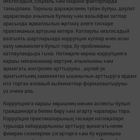
икътисадый, социаль һәм мәдәни факторларда
тамырлана. Тормыш дәрәҗәсенең түбән булуы, дәүләт
идарәсендә ачыклык булмау һәм вазыйфаи затлар
арасында җаваплылык җитмәү әлеге тискәре
практиканың артуына китерә. Катлаулы икътисадый
вәзгыять шартларында коррупция күпләр өчен исән
калу мөмкинлеге булып тора, бу проблеманы
катлауландыра гына. Нәтиҗәле көрәш коррупциягә
каршы механизмнар кертүне, ачыклыкны һәм
җәмәгать контролен арттыруны , шулай ук
җәмгыятьнең хакимияткә ышанычын арттыруга ярдәм
итә торган әхлакый кыйммәтләр формалаштыруны
үз эченә ала.
Коррупциягә каршы көрәшнең мөһим аспекты булып
гражданнарга белем бирү һәм агарту чаралары тора.
Коррупция практикаларының тискәре нәтиҗәләре
турында хәбәрдарлыкны арттыру җәмәгатьчелек
фикерен сизелерлек үзгәртергә һәм бу күренешкә