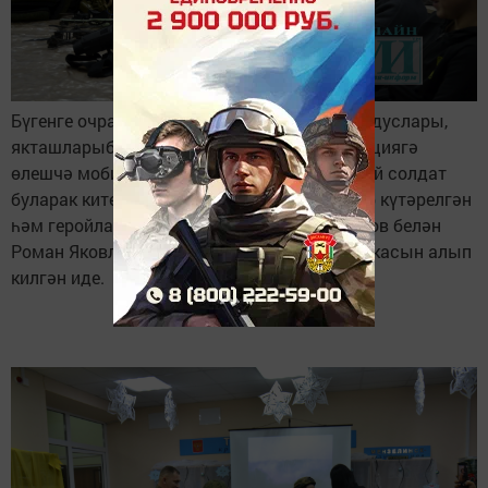
Бүгенге очрашуга Эдуард Ягафаров үзенең дуслары,
якташларыбыз булган, махсус хәрби операциягә
өлешчә мобилизация кысаларында рядовой солдат
буларак китеп, командир дәрәҗәсенә кадәр күтәрелгән
һәм геройларча вафат булган Эдуард Асанов белән
Роман Яковлевның бронижелеты белән каскасын алып
килгән иде.