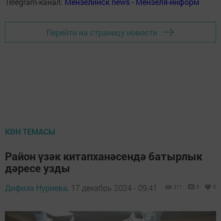
Telegram-канал:
Мензелинск news - Мензеля-информ
Перейти на страницу новости
КӨН ТЕМАСЫ
Район үзәк китапханәсендә батырлык
дәресе узды
Дифиза Нуриева,
17 декабрь 2024 - 09:41
211
0
0