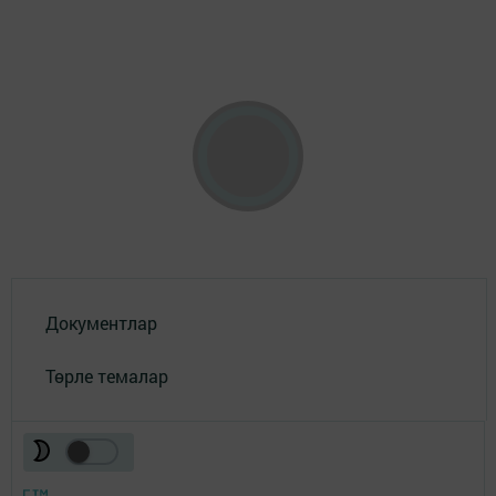
Документлар
Төрле темалар