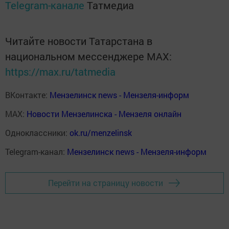
Telegram-канале
Татмедиа
Читайте новости Татарстана в
национальном мессенджере MАХ:
https://max.ru/tatmedia
ВКонтакте:
Мензелинск news - Мензеля-информ
MAX:
Новости Мензелинска - Мензеля онлайн
Одноклассники:
ok.ru/menzelinsk
Telegram-канал:
Мензелинск news - Мензеля-информ
Перейти на страницу новости