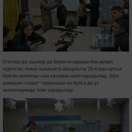
Егетләр дә, кызлар да беренче каршка бик җиңел
күренгән, әмма чынлыкта авырлыгы 20 кгдан артык
булган жилетны һәм касканы киеп карадылар. Шул
рәвешле солдат тормышын аз булса да үз
җилкәләрендә тоеп карадылар.