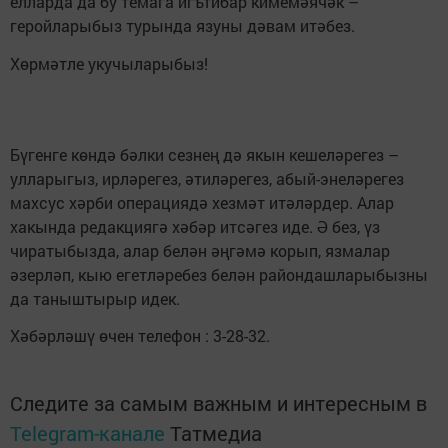
елларда да бу темага игътибар кимемәячәк –
геройларыбыз турында язуны дәвам итәбез.
Хөрмәтле укучыларыбыз!
Бүгенге көндә бәлки сезнең дә якын кешеләрегез –
улларыгыз, ирләрегез, әтиләрегез, абый-энеләрегез
махсус хәрби операциядә хезмәт итәләрдер. Алар
хакында редакциягә хәбәр итсәгез иде. Ә без, үз
чиратыбызда, алар белән әңгәмә корып, язмалар
әзерләп, кыю егетләребез белән райондашларыбызны
да таныштырыр идек.
Хәбәрләшү өчен телефон : 3-28-32.
Следите за самым важным и интересным в
Telegram-канале
Татмедиа