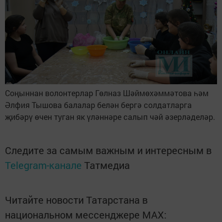
Соңыннан волонтерлар Гөлназ Шәймөхәммәтова һәм
Әлфия Тышова балалар белән бергә солдатларга
җибәрү өчен туган як үләннәре салып чәй әзерләделәр.
Следите за самым важным и интересным в
Telegram-канале
Татмедиа
Читайте новости Татарстана в
национальном мессенджере MАХ: