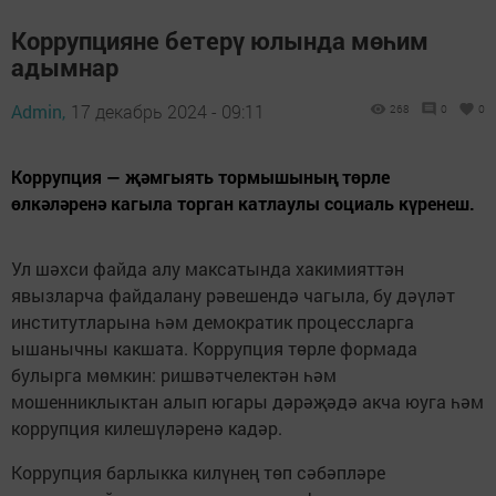
Коррупцияне бетерү юлында мөһим
адымнар
Admin,
17 декабрь 2024 - 09:11
268
0
0
Коррупция — җәмгыять тормышының төрле
өлкәләренә кагыла торган катлаулы социаль күренеш.
Ул шәхси файда алу максатында хакимияттән
явызларча файдалану рәвешендә чагыла, бу дәүләт
институтларына һәм демократик процессларга
ышанычны какшата. Коррупция төрле формада
булырга мөмкин: ришвәтчелектән һәм
мошенниклыктан алып югары дәрәҗәдә акча юуга һәм
коррупция килешүләренә кадәр.
Коррупция барлыкка килүнең төп сәбәпләре