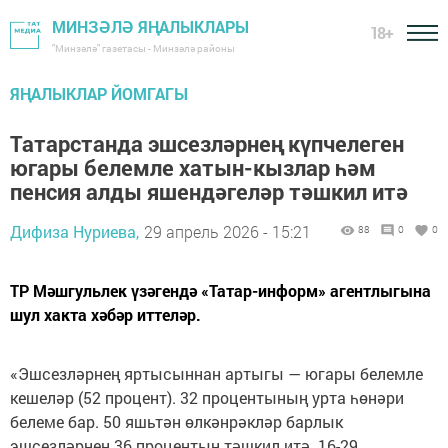
МИНЗӘЛӘ ЯҢАЛЫКЛАРЫ
18+
"Минзәлә" газетасы - Минзәлә районы
ЯҢАЛЫКЛАР ЙОМГАГЫ
Татарстанда эшсезләрнең күпчелеген
югары белемле хатын-кызлар һәм
пенсия алды яшендәгеләр тәшкил итә
Дифиза Нуриева,
29 апрель 2026 - 15:21
88
0
0
ТР Мәшгульлек үзәгендә «Татар-информ» агентлыгына
шул хакта хәбәр иттеләр.
«Эшсезләрнең яртысыннан артыгы — югары белемле
кешеләр (52 процент). 32 процентының урта һөнәри
белеме бар. 50 яшьтән өлкәнрәкләр барлык
эшсезләрнең 36 процентын тәшкил итә. 16-29