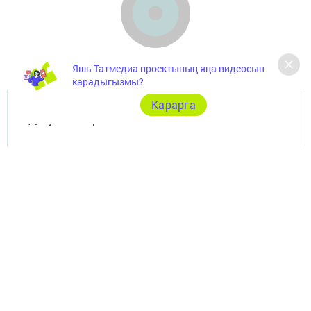
Яшь Татмедиа проектының яңа видеосын
карадыгызмы?
Карарга
Документлар
Төрле темалар
Телефон АО «ТАТМЕДИА»:
(843) 222 09 84
18+