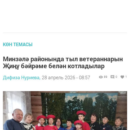
КӨН ТЕМАСЫ
Минзәлә районында тыл ветераннарын
Җиңү бәйрәме белән котладылар
Дифиза Нуриева,
28 апрель 2026 - 08:57
89
0
1