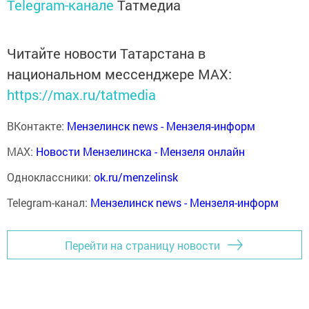
Telegram-канале
Татмедиа
Читайте новости Татарстана в
национальном мессенджере MАХ:
https://max.ru/tatmedia
ВКонтакте:
Мензелинск news - Мензеля-информ
MAX:
Новости Мензелинска - Мензеля онлайн
Одноклассники:
ok.ru/menzelinsk
Telegram-канал:
Мензелинск news - Мензеля-информ
Перейти на страницу новости