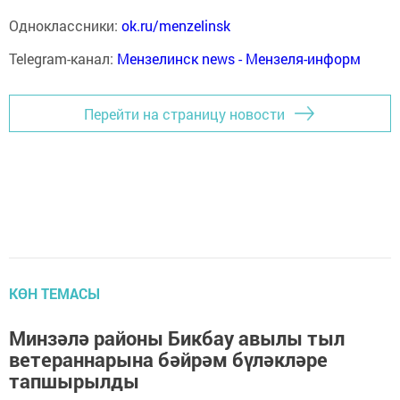
Одноклассники:
ok.ru/menzelinsk
Telegram-канал:
Мензелинск news - Мензеля-информ
Перейти на страницу новости
КӨН ТЕМАСЫ
Минзәлә районы Бикбау авылы тыл
ветераннарына бәйрәм бүләкләре
тапшырылды