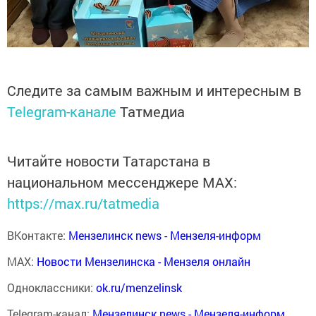
Следите за самым важным и интересным в
Telegram-канале
Татмедиа
Читайте новости Татарстана в
национальном мессенджере MАХ:
https://max.ru/tatmedia
ВКонтакте:
Мензелинск news - Мензеля-информ
MAX:
Новости Мензелинска - Мензеля онлайн
Одноклассники:
ok.ru/menzelinsk
Telegram-канал:
Мензелинск news - Мензеля-информ