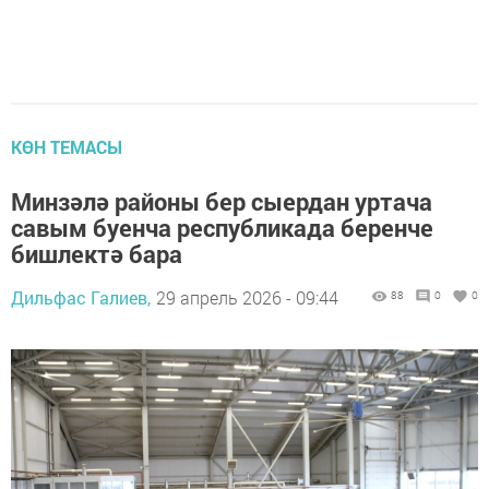
КӨН ТЕМАСЫ
Минзәлә районы бер сыердан уртача
савым буенча республикада беренче
бишлектә бара
Дильфас Галиев,
29 апрель 2026 - 09:44
88
0
0