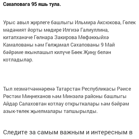
Сәхаповага 95 яшь тула.
Урыс авыл җирлеге башлыгы Ильмира Аксюкова, Гөлек
мәдәният йорты мөдире Илгизә Галиуллина,
китапханәче Гөлнара Закирова Мөфәккыйхә
Камалованы һәм Гөлҗамал Сәхапованы 9 Май
бәйрәме якынлашып килүче Бөек Җиңү белән
котладылар.
Тыл хезмәтчәннәренә Татарстан Республикасы Рәисе
Рөстәм Миңнеханов һәм Минзәлә районы башлыгы
Айдар Салаховтан котлау открыткалары һәм бәйрәм
азык-төлек җыелмалары тапшырылды.
Следите за самым важным и интересным в