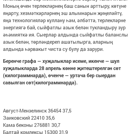
Моның өчен терлекләрнең баш санын арттыру, көтүне
яңарту, хезмәткәрләрнең эш алымнарын җиңеләйтү,
яңа технологияләр куллану һәм, әлбәттә, терлекләрне
энергиягә бай, сыйфатлы азык белән тукландыру зур
әһәмияткә ия. Сыерлар алдында сыйфатлы баланслы
азык белән, төрләндереп ашатылырга, аларның
алдында һәрвакыт чиста су булу да зарури.
Беренче графа — хуҗалыклар исеме, икенче — шул
хуҗалыкларда 28 апрель көнне җитештерелгән сөт
(килограммнарда), өченче — уртача бер сыердан
савылган сөт(килограммнарда).
Август-Мензелинск 36454 37,5
Заиковский 22410 35,6
Кама беконы 276881 30,7
Балтай комлексы 15300 31,9