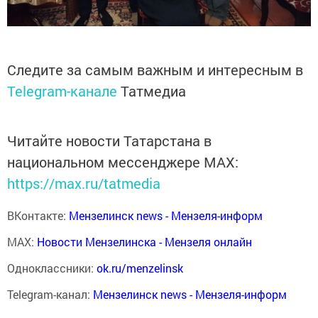
Следите за самым важным и интересным в
Telegram-канале
Татмедиа
Читайте новости Татарстана в
национальном мессенджере MАХ:
https://max.ru/tatmedia
ВКонтакте:
Мензелинск news - Мензеля-информ
MAX:
Новости Мензелинска - Мензеля онлайн
Одноклассники:
ok.ru/menzelinsk
Telegram-канал:
Мензелинск news - Мензеля-информ