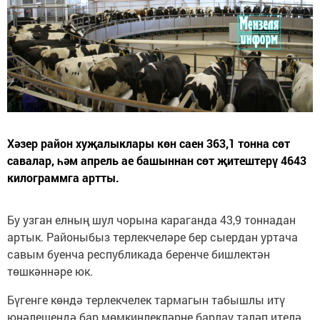
Хәзер район хуҗалыклары көн саен 363,1 тонна сөт
савалар, һәм апрель ае башыннан сөт җитештерү 4643
килограммга артты.
Бу узган елның шул чорына караганда 43,9 тоннадан
артык. Районыбыз терлекчеләре бер сыердан уртача
савым буенча республикада беренче бишлектән
төшкәннәре юк.
Бүгенге көндә терлекчелек тармагын табышлы итү
юнәлешендә бар мөмкинлекләрне барлау таләп ителә.