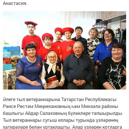
Анастасия.
Әлеге тыл ветераннарына Татарстан Республикасы
Рәисе Рөстәм Миңнехановның һәм Минзәлә районы
башлыгы Айдар Салаховның бүләкләре тапшырылды.
Тыл ветераннары сугыш еллары турында үзләренең
хатирәләре белән уртаклашты. Алар үзләрен котларга