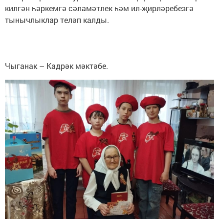
килгән һәркемгә сәламәтлек һәм ил-җирләребезгә
тынычлыклар теләп калды.
Чыганак – Кадрәк мәктәбе.