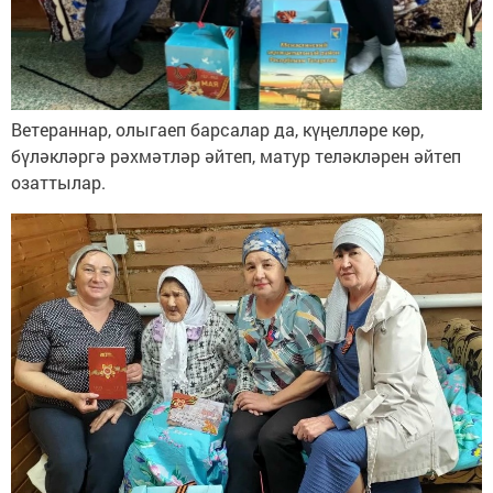
Ветераннар, олыгаеп барсалар да, күңелләре көр,
бүләкләргә рәхмәтләр әйтеп, матур теләкләрен әйтеп
озаттылар.