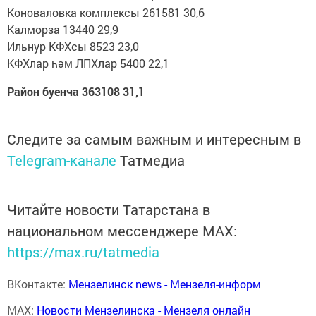
Коноваловка комплексы 261581 30,6
Калморза 13440 29,9
Ильнур КФХсы 8523 23,0
КФХлар һәм ЛПХлар 5400 22,1
Район буенча 363108 31,1
Следите за самым важным и интересным в
Telegram-канале
Татмедиа
Читайте новости Татарстана в
национальном мессенджере MАХ:
https://max.ru/tatmedia
ВКонтакте:
Мензелинск news - Мензеля-информ
MAX:
Новости Мензелинска - Мензеля онлайн