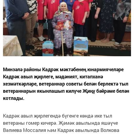
Минзәлә районы Кадрәк мәктәбенең юнармиячеләре
Кадрәк авыл җирлеге, мәдәният, китапханә
хезмәткәрләре, ветераннар советы белән берлектә тыл
ветераннарын якынлашып килүче Җиңү бәйрәме белән
котлады.
Кадрәк авыл җирлегендә бүгенге көндә ике тыл
ветераны гомер кичерә. Җәмәк авылында яшәүче
Вәлиева Моссалия һәм Кадрәк авылында Волкова