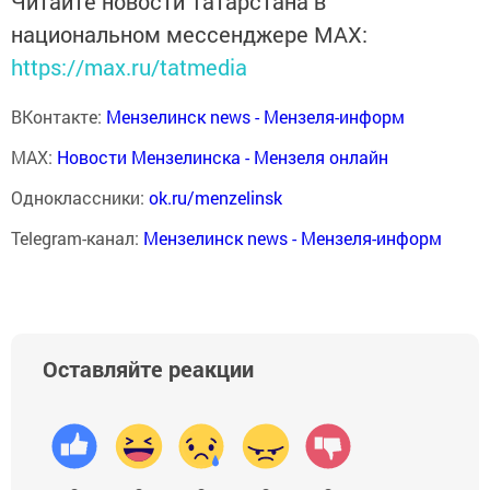
Читайте новости Татарстана в
национальном мессенджере MАХ:
https://max.ru/tatmedia
ВКонтакте:
Мензелинск news - Мензеля-информ
MAX:
Новости Мензелинска - Мензеля онлайн
Одноклассники:
ok.ru/menzelinsk
Telegram-канал:
Мензелинск news - Мензеля-информ
Оставляйте реакции