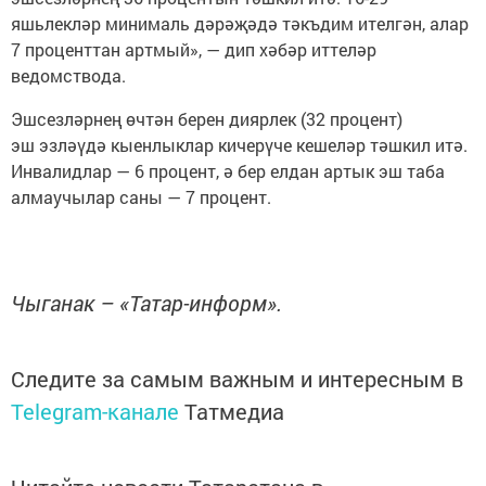
яшьлекләр минималь дәрәҗәдә тәкъдим ителгән, алар
7 проценттан артмый», — дип хәбәр иттеләр
ведомствода.
Эшсезләрнең өчтән берен диярлек (32 процент)
эш эзләүдә кыенлыклар кичерүче кешеләр тәшкил итә.
Инвалидлар — 6 процент, ә бер елдан артык эш таба
алмаучылар саны — 7 процент.
Чыганак – «Татар-информ».
Следите за самым важным и интересным в
Telegram-канале
Татмедиа