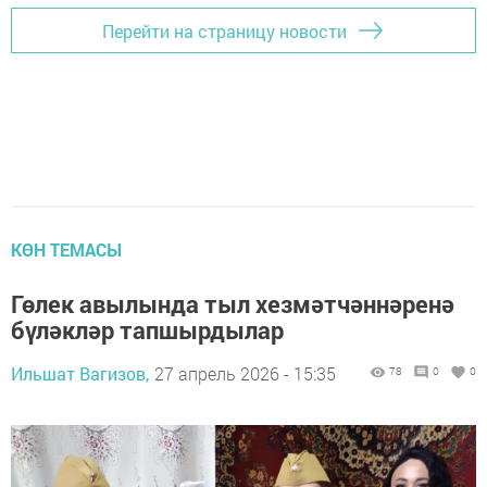
Перейти на страницу новости
КӨН ТЕМАСЫ
Гөлек авылында тыл хезмәтчәннәренә
бүләкләр тапшырдылар
Ильшат Вагизов,
27 апрель 2026 - 15:35
78
0
0