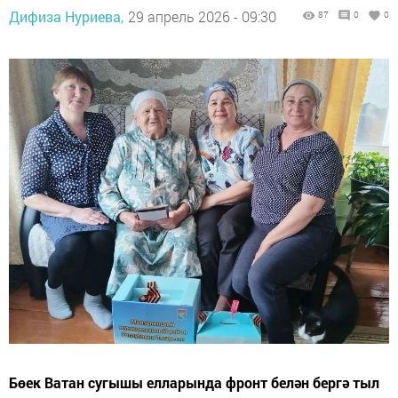
Дифиза Нуриева,
29 апрель 2026 - 09:30
87
0
0
Бөек Ватан сугышы елларында фронт белән бергә тыл