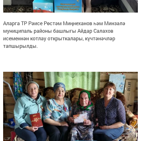
Аларга ТР Рәисе Рөстәм Миңнеханов һәм Минзәлә
муниципаль районы башлыгы Айдар Салахов
исеменнән котлау открыткалары, күчтәнәчләр
тапшырылды.