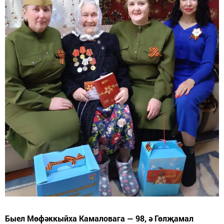
Быел Мөфәккыйха Камаловага — 98, ә Гөлҗамал