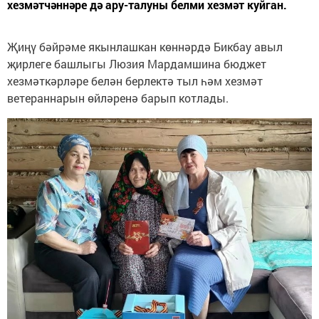
хезмәтчәннәре дә ару-талуны белми хезмәт куйган.
Җиңү бәйрәме якынлашкан көннәрдә Бикбау авыл
җирлеге башлыгы Люзия Мардамшина бюджет
хезмәткәрләре белән берлектә тыл һәм хезмәт
ветераннарын өйләренә барып котлады.