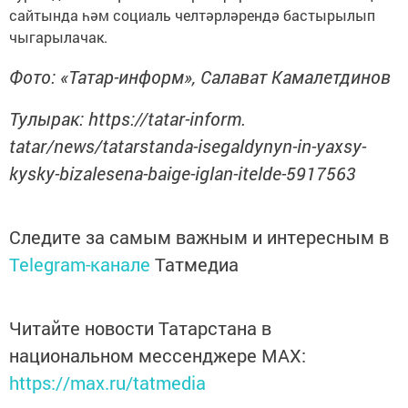
сайтында һәм социаль челтәрләрендә бастырылып
чыгарылачак.
Фото: «Татар-информ», Салават Камалетдинов
Тулырак: https://tatar-inform.
tatar/news/tatarstanda-isegaldynyn-in-yaxsy-
kysky-bizalesena-baige-iglan-itelde-5917563
Следите за самым важным и интересным в
Telegram-канале
Татмедиа
Читайте новости Татарстана в
национальном мессенджере MАХ:
https://max.ru/tatmedia