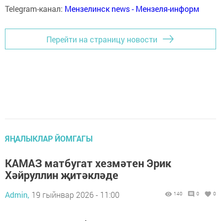
Telegram-канал:
Мензелинск news - Мензеля-информ
Перейти на страницу новости
ЯҢАЛЫКЛАР ЙОМГАГЫ
КАМАЗ матбугат хезмәтен Эрик
Хәйруллин җитәкләде
Admin,
19 гыйнвар 2026 - 11:00
140
0
0