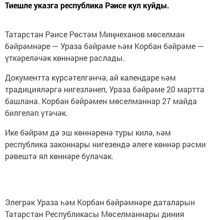
Тиешле указга республика Рәисе кул куйды.
Татарстан Рәисе Рөстәм Миңнеханов мөселман
бәйрәмнәре — Ураза бәйрәме һәм Корбан бәйрәме —
үткәреләчәк көннәрне раслады.
Документта күрсәтелгәнчә, ай календаре һәм
традицияләргә нигезләнеп, Ураза бәйрәме 20 мартта
башлана. Корбан бәйрәмен мөселманнар 27 майда
билгеләп үтәчәк.
Ике бәйрәм дә эш көннәренә туры килә, һәм
республика законнары нигезендә әлеге көннәр рәсми
рәвештә ял көннәре булачак.
Элегрәк Ураза һәм Корбан бәйрәмнәре даталарын
Татарстан Республикасы Мөселманнары диния