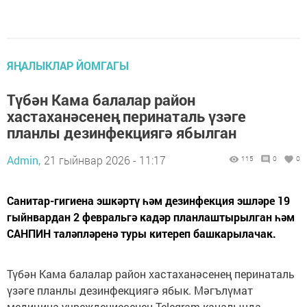
ЯҢАЛЫКЛАР ЙОМГАГЫ
Түбән Кама балалар район
хастаханәсенең перинаталь үзәге
планлы дезинфекциягә ябылган
Admin,
21 гыйнвар 2026 - 11:17
115
0
0
Санитар-гигиена эшкәртү һәм дезинфекция эшләре 19
гыйнвардан 2 февральгә кадәр планлаштырылган һәм
САНПИН таләпләренә туры китереп башкарылачак.
Түбән Кама балалар район хастаханәсенең перинаталь
үзәге планлы дезинфекциягә ябык. Мәгълүмат
медицина учреждениесенең Telegram-каналында