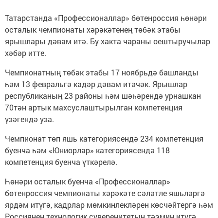
Татарстанда «Профессионаллар» бөтенроссия һөнәри
осталык чемпионаты хәрәкәтенең төбәк этабы
ярышлары дәвам итә. Бу хакта чараны оештыручылар
хәбәр итте.
Чемпионатның төбәк этабы 17 ноябрьдә башланды
һәм 13 февральгә кадәр дәвам итәчәк. Ярышлар
республиканың 23 районы һәм шәһәрендә урнашкан
70тән артык махсуслаштырылган компетенция
үзәгендә уза.
Чемпионат төп яшь категориясендә 234 компетенция
буенча һәм «Юниорлар» категориясендә 118
компетенция буенча үткәрелә.
Һөнәри осталык буенча «Профессионаллар»
бөтенроссия чемпионаты хәрәкәте сәләтле яшьләргә
ярдәм итүгә, кадрлар мөмкинлекләрен көсчәйтергә һәм
Россиянең технологик суверенитетын тәэмин итүгә