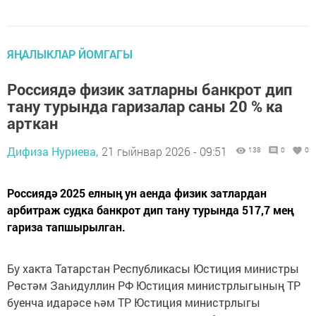
ЯҢАЛЫКЛАР ЙОМГАГЫ
Россиядә физик затларны банкрот дип
тану турында гаризалар саны 20 % ка
арткан
Дифиза Нуриева,
21 гыйнвар 2026 - 09:51
138
0
0
Россиядә 2025 елның ун аенда физик затлардан
арбитраж судка банкрот дип тану турында 517,7 мең
гариза тапшырылган.
Бу хакта Татарстан Республикасы Юстиция министры
Рөстәм Заһидуллин РФ Юстиция министрлыгының ТР
буенча идарәсе һәм ТР Юстиция министрлыгы