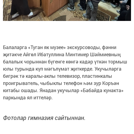
Балаларга «Туган як музее» экскурсоводы, фәнни
җитәкче Айгөл Ибатуллина Минтимер Шәймиевның
балалык чорыннан бүгенге көнгә кадәр үткән тормыш
юлы турында күп мәгълүмат җиткерде. Укучыларга
бигрәк тә каралы-аклы телевизор, пластинкалы
проигрыватель, чыбыклы телефон һәм зур Коръән
китабы ошады. Янадан укучылар «Бабайда кунакта»
паркында ял иттеләр.
Фотолар гимназия сайтыннан.