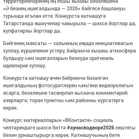
территорияләренең иң яхшы кышкы бизәлешенә
«Ә безнең ишегалдында — 2026» бәйгесе башлануы
турында игълан итте. Конкурста катнашуга
Татарстанда яшәүчеләр чакырыла — шәхси йортлар да,
күпфатирлы йортлар да.
Бәйгенең максаты — халыкның иҗади инициативасын
хуплау, күршелекне үстерү, бәйрәмчә кышкы атмосфера
булдыру һәм ишегалларын бизәүдә оригиналь
идеяләрне хуплау.
Конкурста катнашу өчен бәйрәмчә бизәлгән
ишегалдының фотосурәтләрен һәм/яки видеоролигын
ясарга; бизәлешне тасвирлап кыскача комментарий
әзерләргә; торак пунктны һәм районны күрсәтергә
кирәк.
Конкурс материалларын «ВКонтакте» социаль
челтәрендәге шәхси биттә
#аунасводворе2026
хештегы
белән урнаштырырга кирәк. Катнашучының бите