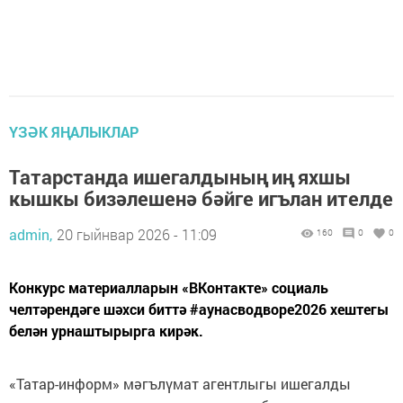
ҮЗӘК ЯҢАЛЫКЛАР
Татарстанда ишегалдының иң яхшы
кышкы бизәлешенә бәйге игълан ителде
admin,
20 гыйнвар 2026 - 11:09
160
0
0
Конкурс материалларын «ВКонтакте» социаль
челтәрендәге шәхси биттә #аунасводворе2026 хештегы
белән урнаштырырга кирәк.
«Татар-информ» мәгълүмат агентлыгы ишегалды