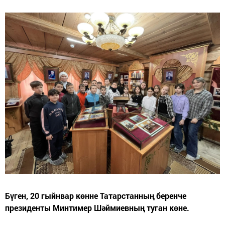
Бүген, 20 гыйнвар көнне Татарстанның беренче
президенты Минтимер Шәймиевның туган көне.