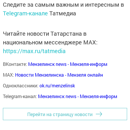
Следите за самым важным и интересным в
Telegram-канале
Татмедиа
Читайте новости Татарстана в
национальном мессенджере MАХ:
https://max.ru/tatmedia
ВКонтакте:
Мензелинск news - Мензеля-информ
MAX:
Новости Мензелинска - Мензеля онлайн
Одноклассники:
ok.ru/menzelinsk
Telegram-канал:
Мензелинск news - Мензеля-информ
Перейти на страницу новости