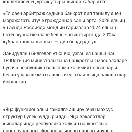
коллегиясенең уртак утырышында хәбәр итте.
«Ел саен арбитраж судына банкрот дип танылу өчен
мөрәҗәгать итүче гражданнар саны арта. 2025 елның
ун аенда Россиядә мондый гаризалар 2024 елның
бөтен күрсәткечләре белән чагыштырганда 20%ка
күбрәк тапшырылды», — дип белдерде ул.
Заһидуллин билгеләп үткәнчә, узган ел башыннан
ТР Юстиция министрлыгына банкротлык мәсьәләләре
буенча республика башкарма хакимият органнары
белән үзара хезмәттәшлек итүгә бәйле яңа вәкаләтләр
йөкләнгән.
«Яңа функционалны гамәлгә ашыру өчен махсус
структур бүлек булдырылды. Яңа вәкаләтләр
кысаларында республика халкын банкротлык
процедуралары, финанс ягыннан савыктыруның