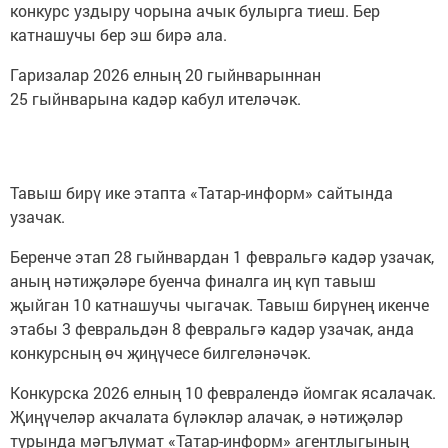
конкурс уздыру чорына ачык булырга тиеш. Бер
катнашучы бер эш бирә ала.
Гаризалар 2026 елның 20 гыйнварыннан
25 гыйнварына кадәр кабул ителәчәк.
Тавыш бирү ике этапта «Татар-информ» сайтында
узачак.
Беренче этап 28 гыйнвардан 1 февральгә кадәр узачак,
аның нәтиҗәләре буенча финалга иң күп тавыш
җыйган 10 катнашучы чыгачак. Тавыш бирүнең икенче
этабы 3 февральдән 8 февральгә кадәр узачак, анда
конкурсның өч җиңүчесе билгеләнәчәк.
Конкурска 2026 елның 10 февралендә йомгак ясалачак.
Җиңүчеләр акчалата бүләкләр алачак, ә нәтиҗәләр
турында мәгълүмат «Татар-информ» агентлыгының