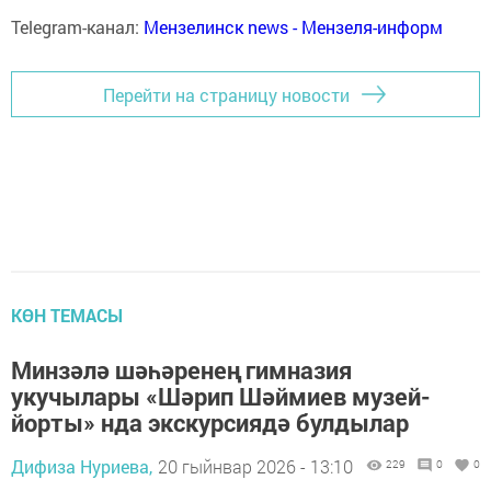
Telegram-канал:
Мензелинск news - Мензеля-информ
Перейти на страницу новости
КӨН ТЕМАСЫ
Минзәлә шәһәренең гимназия
укучылары «Шәрип Шәймиев музей-
йорты» нда экскурсиядә булдылар
Дифиза Нуриева,
20 гыйнвар 2026 - 13:10
229
0
0