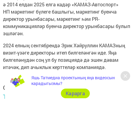
ә 2014 елдан 2025 елга кадәр «КАМАЗ-Автоспорт»
НП маркетинг бүлеге башлыгы, маркетинг буенча
директор урынбасары, маркетинг һәм PR-
коммуникацияләр буенча директор урынбасары булып
эшләгән.
2024 елның сентябрендә Эрик Хәйруллин КАМАЗның
визит-үзәге директоры итеп билгеләнгән иде. Яңа
билгеләнүдән соң ул бу позициядә дә эшен дәвам
итәчәк, дип ачыклык керттеләр компаниядә.
Яшь Татмедиа проектының яңа видеосын
карадыгызмы?
Следите за самым важным и интересным в
Карарга
Telegram-канале
Татмедиа
Читайте новости Татарстана в
национальном мессенджере MАХ: