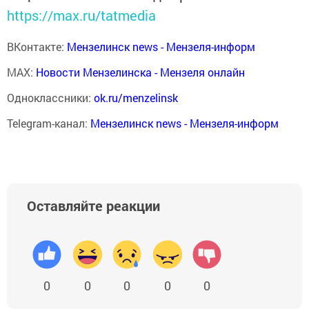
https://max.ru/tatmedia
ВКонтакте:
Мензелинск news - Мензеля-информ
MAX:
Новости Мензелинска - Мензеля онлайн
Одноклассники:
ok.ru/menzelinsk
Telegram-канал:
Мензелинск news - Мензеля-информ
Оставляйте реакции
0
0
0
0
0