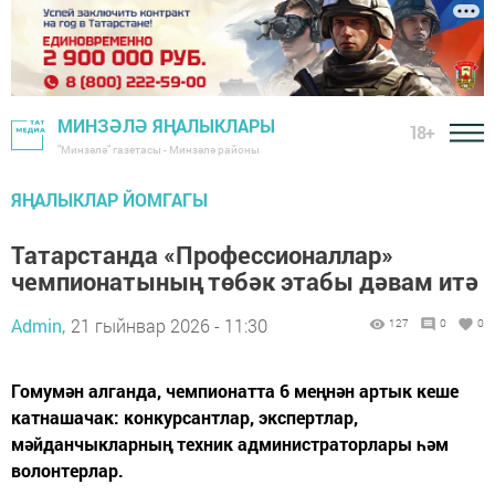
МИНЗӘЛӘ ЯҢАЛЫКЛАРЫ
18+
"Минзәлә" газетасы - Минзәлә районы
ЯҢАЛЫКЛАР ЙОМГАГЫ
Татарстанда «Профессионаллар»
чемпионатының төбәк этабы дәвам итә
Admin,
21 гыйнвар 2026 - 11:30
127
0
0
Гомумән алганда, чемпионатта 6 меңнән артык кеше
катнашачак: конкурсантлар, экспертлар,
мәйданчыкларның техник администраторлары һәм
волонтерлар.