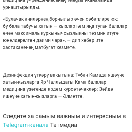
урнаштырылды.
«Булачак әниләрнең борчылыр өчен сәбәпләре юк:
бу бала табучы хатын — кызлар һәм яңа туган балалар
өчен максималь куркынычсызлыкны тәэмин итүгә
юнәлдерелгән даими чара», — дип хәбәр итә
хастаханәнең матбугат хезмәте.
Дезинфекция үткәрү вакытына: Түбән Камада яшәүче
хатын-кызларга Яр Чаллыдагы Кама балалар
медицина үзәгендә ярдәм күрсәтәчәкләр; Зәйдә
яшәүче хатын-кызларга — Әлмәттә.
Следите за самым важным и интересным в
Telegram-канале
Татмедиа