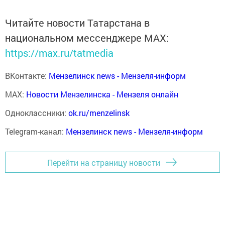
Читайте новости Татарстана в
национальном мессенджере MАХ:
https://max.ru/tatmedia
ВКонтакте:
Мензелинск news - Мензеля-информ
MAX:
Новости Мензелинска - Мензеля онлайн
Одноклассники:
ok.ru/menzelinsk
Telegram-канал:
Мензелинск news - Мензеля-информ
Перейти на страницу новости