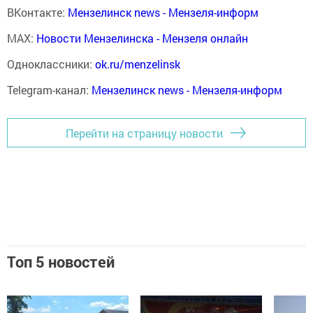
ВКонтакте:
Мензелинск news - Мензеля-информ
MAX:
Новости Мензелинска - Мензеля онлайн
Одноклассники:
ok.ru/menzelinsk
Telegram-канал:
Мензелинск news - Мензеля-информ
Перейти на страницу новости
Топ 5 новостей