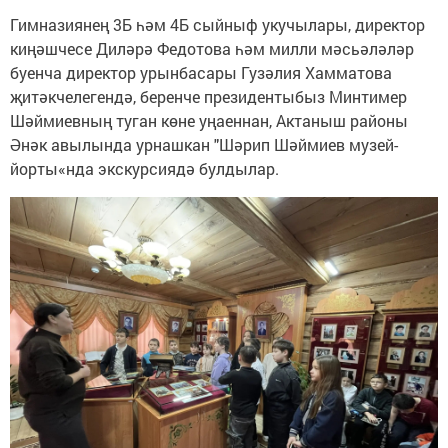
Гимназиянең 3Б һәм 4Б сыйныф укучылары, директор
киңәшчесе Диләрә Федотова һәм милли мәсьәләләр
буенча директор урынбасары Гузәлия Хамматова
җитәкчелегендә, беренче президентыбыз Минтимер
Шәймиевның туган көне уңаеннан, Актаныш районы
Әнәк авылында урнашкан "Шәрип Шәймиев музей-
йорты«нда экскурсиядә булдылар.