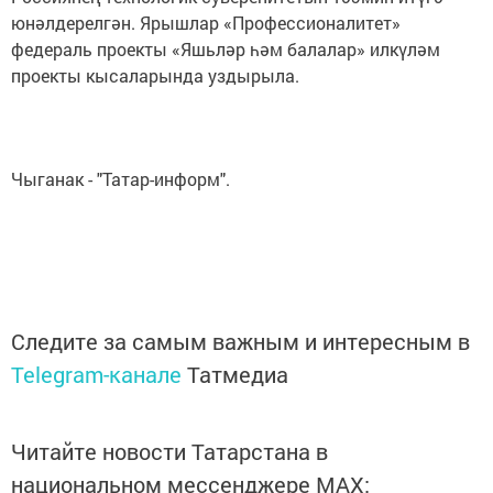
юнәлдерелгән. Ярышлар «Профессионалитет»
федераль проекты «Яшьләр һәм балалар» илкүләм
проекты кысаларында уздырыла.
Чыганак - "Татар-информ".
Следите за самым важным и интересным в
Telegram-канале
Татмедиа
Читайте новости Татарстана в
национальном мессенджере MАХ: