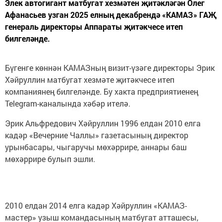
Элек автогигант матбугат хезмәтен җитәкләгән Олег
Афанасьев узган 2025 елның декабрендә «КАМАЗ» ГАҖ
генераль директоры Аппараты җитәкчесе итеп
билгеләнде.
Бүгенге көннән КАМАЗның визит-үзәге директоры Эрик
Хәйруллин матбугат хезмәте җитәкчесе итеп
компаниянең билгеләнде. Бу хакта предприятиенең
Telegram-каналында хәбәр ителә.
Эрик Альфредович Хәйруллин 1996 елдан 2010 елга
кадәр «Вечерние Чаллы» газетасының директор
урынбасары, чыгаручы мөхәррире, аннары баш
мөхәррире булып эшли.
2010 елдан 2014 елга кадәр Хәйруллин «КАМАЗ-
мастер» узыш командасының матбугат атташесы,