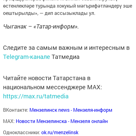
өстенлекләре турында хокукый мәгърифәтләндерү эше
оештырылды», — дип ассызыклады ул.
Чыганак – «Татар-информ».
Следите за самым важным и интересным в
Telegram-канале
Татмедиа
Читайте новости Татарстана в
национальном мессенджере MАХ:
https://max.ru/tatmedia
ВКонтакте:
Мензелинск news - Мензеля-информ
MAX:
Новости Мензелинска - Мензеля онлайн
Одноклассники:
ok.ru/menzelinsk