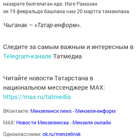
нәзарәте билгеләгән иде. Изге Рамазан
ае 19 февральдә башлана һәм 20 мартта тәмамлана.
Чыганак – «Татар-информ».
Следите за самым важным и интересным в
Telegram-канале
Татмедиа
Читайте новости Татарстана в
национальном мессенджере MАХ:
https://max.ru/tatmedia
ВКонтакте:
Мензелинск news - Мензеля-информ
MAX:
Новости Мензелинска - Мензеля онлайн
Одноклассники:
ok.ru/menzelinsk